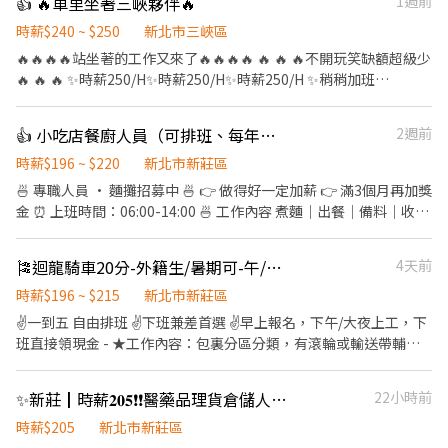
👍 🔥車里坐著三峽夥伴🔥
1週前
任獎金(任期一年) : >> 整年度平均薪資 * 兩個月 另加 兩萬 / 五萬八
留任獎金 日/夜 (20000 / 58000) 年終獎金 日/夜 (69600 / 82600)
時薪$240 ~ $250
新北市三峽區
(分成4份每季發放一份) 《休假制度》 做二休二 固定日/夜班 (月休
🔥🔥🔥🔥站坐著的工作又來了🔥🔥🔥🔥 🔥 🔥 🔥不開玩笑缺額超級少
15-16天) 【上班地點】 桃園市龜山區華亞五路2號 📩 【火速卡位應
🔥 🔥 🔥 ✨時薪250/H✨時薪250/H✨時薪250/H ✨稍稍加班
徵流程】 ➊ 點擊填寫廠商制式履歷（1分鐘完成，快速安排送
50000~70000 ⚡️日領全薪⚡️週領10000元 ✅日班08:00~17:00(配合加
審）： 👉https://reurl.cc/R2p0LG 🔒 【隱私防線】個資僅供廠商審
班)、加班17:30-19:30 ✅工作內容：組裝紙盒 倉儲 工作內容輕鬆 無
👍 小吃店餐廚人員（可排班、每年調薪）
2週前
核，敏感欄位（身分證/詳細地址）錄取前皆可先不填！ ➋加入留
壓力 ✅工作地點：三峽 ✅免費供餐 ✅免費汽機車停車位 👉無經驗可
言： 👉https://lin.ee/OBnhVN5 私訊留下 ⌜姓名+電話 +應徵半導
👉提供日領、週領 👉依照指示將產品簡單組裝 👉整理和檢查組裝
時薪$196 ~ $220
新北市新莊區
體大廠」💥
完成的商品 👉週休二日⏰ 時間好安排 #日領全薪 #高額週領一萬 #
🍜 專職人員 · 麵攤招募中 🍜 👉 做得好一定加薪 👉 滿3個月再加獎
轉他人帳戶 #現金 #八德 #龜山 #鶯歌 #土城#大溪#桃園#新北 #周休
金 ⏰ 上班時間：06:00-14:00 🍜 工作內容 煮麵｜出餐｜備料｜收攤
六日 #簡單包裝 #日領現金 #坐著上班 #立即上公 加上我的官方：
📍 我們要的人 ✔ 手腳快 ✔ 有責任感 ✔ 態度積極 ✔ 有麵攤經驗佳
tseng0411 電話：0906825976 專員: 威先生
（加分） ⚠️ 節奏快，不適合混時間 🚫 愛遲到、滑手機 → 不適合 👉
🎏迴龍騎車20分-外籍生/暑期可-午/夜班-多時段-下班現領-物流理貨員B1
4天前
缺人中！想賺錢就來 🍜 時薪人員 · 麵攤招募中 🍜 ．點餐結帳、送
餐。 ．維持店內整潔。 ．煮麵、切小菜等等。 工作時段：10:30～
時薪$196 ~ $215
新北市新莊區
18:30、12:00～20:00、 20:00～22:00
✌一到五 自由排班 ✌下班兼差首選 ✌早上報名，下午/大夜上工，下
班直接領現金 - ★工作內容：包裏分區分類，有滾輪或輸送帶輔
助，好搬不會太重，工作簡單不須經驗。 ★工作地點：龜山區頂湖
六街16號(近龜山大崗國中、國立體大、龜山大埔國小) ★休假制度:
✨新莊┃時薪𝟐𝟎𝟓❗❗醫藥品理貨倉儲人員💗見紅休🌞火速報到🔥
22小時前
週休六、日 ★工作時間 : 周一~五 1️⃣下午15:00 ~ 晚上18:00
✔️$196/H/下班領現金 ------- 2️⃣ 凌晨 01:00 ~ 早上07:00/08:00
時薪$205
新北市新莊區