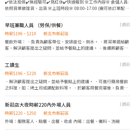
✔️$215/H/下班領現金 ------- ⭐️週一~週四 大夜(週二~週五凌晨) 3️⃣
✔️依法投保✔️無經驗可✔️見紅休✔️快速報到 🌸工作內容🌸 倉儲人員:
清晨班⏰凌晨05:30 ~ 早上08:00(理貨結束) ✅下班領現$300/H -----
依照貨單做理貨、出貨 🌸上班時段🌸 08:00-17:00 (需可依訂單配合
-- ⭐️需配合至理貨結束 (以上皆須配合至理貨結束) ▃▃▃▃▼ 應徵
加班) 🌸薪資待遇🌸 時薪$205元 🌸休假制度🌸 周休二日 (見紅休) 🌸
方式看這邊 ▼▃▃▃▃▃▃ ☎️艾瑪專員 0979791333 ☎️請加 公司
上班地點🌸 新莊區 瓊林南路187巷
早班兼職人員 （勞保/供餐）
1週前
官方 ʟɪɴᴇ 詢問：ID ➤ @lisin888 （力信公司） 線上應徵
▁▁▁▁▁▁▁▁▁▁▁▁▁▁▁▁▁▁▁ 🚨預約面試♡快速安排
https://lin.ee/A16xNAj
👉https://lin.ee/OUI2Tm1 ♡截圖職缺文♡私訊留下 ⌜姓名✚電話
時薪$196 ~ $210
新北市新莊區
✚地區⌟♡ 📞諮詢電話：0908-925-796📲𝐊𝐞𝐥𝐥𝐲📞 ▸電話未接請加
餐飲外場： ．負責為顧客帶位、安排座位、倒水。 ．將菜單遞給顧
𝐋𝐈𝐍𝐄並留言，訊息必回覆◂ ⭕️免費諮詢⭕️安心上工┃❌求職免收費
客、解決顧客提出之疑問，並給予餐點上的建議。 ．後續將顧客點
❌絕無詐騙
餐訊息通知廚房做餐，或可進行簡易餐飲之料理，如：烤土司或調
配飲料等。 ．於顧客用餐完畢後，負責收拾碗盤與清理環境。 ．並
工讀生
1週前
負責結帳、收銀等工作。 餐飲內場： ．擔任廚師的助手，處理烹飪
前與烹飪中之準備工作與其他餐廳相關事務。 ．負責洗、剝、削、
時薪$196 ~ $220
新北市新莊區
切各種食材。 ．負責清理工作環境、設備和餐具。 ．準備不同餐點
．解決顧客提出之疑問，並給予餐點上的建議。 ．可進行簡易餐飲
所需要的食材。 ．協助測量食材的容量與重量。 ．負責擺盤、打包
之料理，如：烤土司或調配飲料等。 ．於顧客用餐完畢後，負責收
外帶服務。
拾碗盤與清理環境。 ．並負責結帳、收銀等工作。 ．負責洗、剝、
削、切各種食材。 ．負責清理工作環境、設備和餐具。 ．協助測量
新莊店大夜時薪220內外場人員
1週前
食材的容量與重量。 ．負責擺盤、打包外帶服務。
時薪$220 ~ $250
新北市新莊區
外場：服務客人、點餐、出餐、收桌 內場：出餐、備料、洗碗