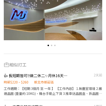
相似打工
👍 長短期皆可‼️做二休二✨月休16天🔥晶圓搬運員 💥可短期2-3個月
2天前
時薪$220 ~ $260
新北市新莊區
工作週期：【短期 3個月 至 一年 】 【工作內容】 1.無塵室環境 2.搬
運晶圓 (重量約 10KG)，機台手動上下貨 3.推車送晶圓盒、拆晶圓外
包裝 【工作時間】 做二休二 固定日班 / 夜班 日班 07:30 ~ 19:30 夜
班 19:30 -~07:30 【工作薪資】 日班薪資 34800 夜班薪資 41300 久