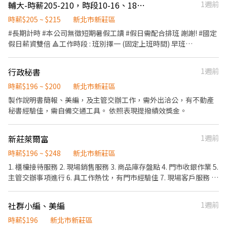
輔大-時薪205-210，時段10-16、18-22、18-24、00-06
1週前
時薪$205 ~ $215
新北市新莊區
#長期計時 #本公司無徵短期暑假工讀 #假日需配合排班 謝謝! #國定
假日薪資雙倍 🔺工作時段 : 班別擇一 (固定上班時間) 早班
12~16（薪資205元） 中班18~22 、18~24（薪資210元） 晚班
00~06 （薪資210元） 廚房23-03、22-03（薪資210元） ⭕月休約
行政秘書
1週前
8~12天 ⭕假日需配合排班 工作獎金，公司聚餐，生日禮金，三節
禮金，勞健保及勞退。 ⭕外場服務員 ．負責為顧客帶位、安排座
時薪$196 ~ $200
新北市新莊區
位。 ．將菜單遞給顧客、給予餐點上的建議。 ．顧客用餐完畢後，
製作說明書簡報、美編，及主管交辦工作，需外出洽公，有不動產
負責收拾碗盤與清理環境。
秘書經驗佳，需自備交通工具。 依照表現提撥績效獎金。
新莊萊爾富
1週前
時薪$196 ~ $248
新北市新莊區
1. 櫃檯接待服務 2. 現場銷售服務 3. 商品庫存盤點 4. 門市收銀作業 5.
主管交辦事項進行 6. 具工作熱忱，有門市經驗佳 7. 現場客戶服務 8.
主動積極,活潑大方 9. 同仁作業支援 10.可獨立作業 11、早班、午
班、晚班含假日可接受排班、輸三班制 12、長期可洽談
社群小編、美編
1週前
時薪$196
新北市新莊區