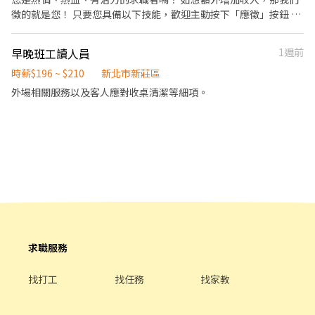
全，顧客安心。不論是單獨一人、與家人一起、朋友一起，皆可享
徵的就是您！ 只要您具備以下技能，歡迎主動按下「應徵」按鈕 1.
受用餐的樂趣。
具有親和力 2. 積極主動、有滿腔熱血的衝勁 3. 具零售或服務業背景
尤佳 但無論有沒有相關工作經驗，都歡迎您成為我們的夥伴～ ✦公
早晚班工讀人員
1週前
司提供完善升遷制度(提供專業技能訓練+實務經驗) 只要您願意，公
司願意給您平台盡情發揮。✦ 【門市日常】 1. 商品管理(陳列、補
時薪$196 ~ $210
新北市新莊區
貨、收貨驗收、銷售服務) 2. 賣場經營管理 3. 顧客服務/客訴處理 4.
外場相關服務以及客人應對收桌清潔等細項。
收銀結帳服務 5. 環境清潔服務 6. 主管交辦與執行 【基本保障】 勞
保/健保/勞退/團保 我們一起攜手打響在街坊鄰居好名聲，讓顧客上
門有賓至如歸的幸福感！
求職服務
找打工
找任務
找家教