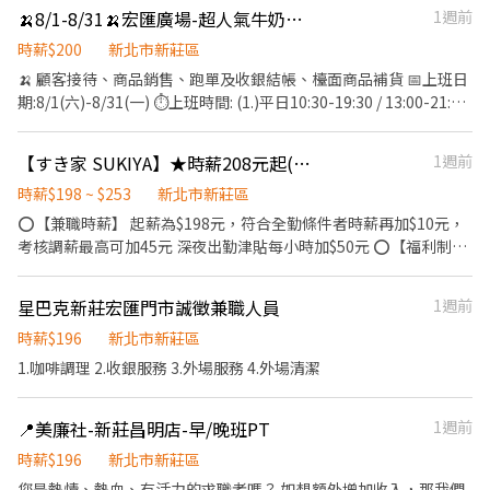
配飲料等。 ．於顧客用餐完畢後，負責收拾碗盤與清理環境。 ．並
🍌8/1-8/31🍌宏匯廣場-超人氣牛奶胖胖瓶銷售人員
1週前
負責結帳、收銀等工作。 餐飲內場： ．擔任廚師的助手，處理烹飪
前與烹飪中之準備工作與其他餐廳相關事務。 ．負責洗、剝、削、
時薪$200
新北市新莊區
切各種食材。 ．負責清理工作環境、設備和餐具。 ．準備不同餐點
🍌 顧客接待、商品銷售、跑單及收銀結帳、檯面商品補貨 📅上班日
所需要的食材。 ．協助測量食材的容量與重量。 ．負責擺盤、打包
期:8/1(六)-8/31(一) ⏱上班時間: (1.)平日10:30-19:30 / 13:00-21:30
外帶服務。 目前需求是假日兼職～ 有經驗為佳。 有興趣請14:30後
假日10:30-19:30 / 13:00-22:00(中間排休1小時) (2.)全班 10:30-
預約面試。謝謝
21:30(五六營業至22:00) 中間休2次/1次1H <實際時段依面試溝通>
【すき家 SUKIYA】★時薪208元起(含全勤)★幸福店
1週前
(休息時間不支薪) 💸 隔月10號領薪 (非華南銀行會扣30元手續費，
遇假日順延) 📌薪資說明： (1.)200元/H 1.依法投保:勞/健保及退休金
時薪$198 ~ $253
新北市新莊區
提撥 2.國定假日出勤依勞工局給予雙倍薪資 (至少配合完整一檔期及
⭕【兼職時薪】 起薪為$198元，符合全勤條件者時薪再加$10元，
一周排班至少5天)
考核調薪最高可加45元 深夜出勤津貼每小時加$50元 ⭕【福利制
度】 ★每季一次考核調薪機會 ★享有特休累積 ★免費員工餐 ★三
節福利、生日禮金、夜班出勤津貼 ★提供員工制服及工作鞋 ★年度
星巴克新莊宏匯門市誠徵兼職人員
1週前
健檢 ★勞保、健保，6％勞退提撥 ⭕【工作說明】 《內場》:餐點製
作、食材備料、進貨盤點 《外場》:接待服務顧客、收銀結帳、環境
時薪$196
新北市新莊區
整潔 ★開朗活潑有笑容 ★ＳＯＰ專業流程 ★無經驗可 ★提供完善
1.咖啡調理 2.收銀服務 3.外場服務 4.外場清潔
職前教育訓練 ⭕【經營理念】 我們是日本第一的速食連鎖ZENSHO
集團，我們的理念是"消滅世界的飢餓和貧困"，目標是成為全球第
📍美廉社-新莊昌明店-早/晚班PT
1週前
一的連鎖餐飲集團。 我們堅持使用安全及高品質的食材，當場現點
現作提供美味可口的日本國民美食-牛丼/咖哩，並以舒適衛生的用
時薪$196
新北市新莊區
餐環境、熱情用心的服務態度、平實親民的誠懇價格，強調食品安
您是熱情、熱血、有活力的求職者嗎？ 如想額外增加收入，那我們