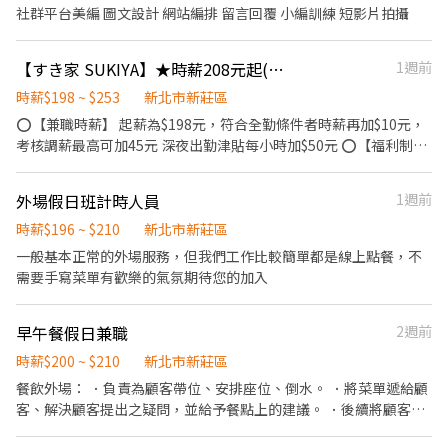
社群平台美編 圖文設計 網站編排 留言回覆 小編訓練 短影片拍攝
【すき家 SUKIYA】★時薪208元起(含全勤)★鴻金寶店
1週前
時薪$198 ~ $253
新北市新莊區
⭕【兼職時薪】 起薪為$198元，符合全勤條件者時薪再加$10元，
考核調薪最高可加45元 深夜出勤津貼每小時加$50元 ⭕【福利制
度】 ★每季一次考核調薪機會 ★享有特休累積 ★免費員工餐 ★三
節福利、生日禮金、夜班出勤津貼 ★提供員工制服及工作鞋 ★年度
外場假日班計時人員
1週前
健檢 ★勞保、健保，6％勞退提撥 ⭕【工作說明】 《內場》:餐點製
作、食材備料、進貨盤點 《外場》:接待服務顧客、收銀結帳、環境
時薪$196 ~ $210
新北市新莊區
整潔 ★開朗活潑有笑容 ★ＳＯＰ專業流程 ★無經驗可 ★提供完善
一般基本正常的外場服務，但我們工作比較簡單都是線上點餐，不
職前教育訓練 ⭕【經營理念】 我們是日本第一的速食連鎖ZENSHO
需要手寫菜單有歡樂的氣氛期待您的加入
集團，我們的理念是"消滅世界的飢餓和貧困"，目標是成為全球第
一的連鎖餐飲集團。 我們堅持使用安全及高品質的食材，當場現點
早午餐假日兼職
2週前
現作提供美味可口的日本國民美食-牛丼/咖哩，並以舒適衛生的用
餐環境、熱情用心的服務態度、平實親民的誠懇價格，強調食品安
時薪$200 ~ $210
新北市新莊區
全，顧客安心。不論是單獨一人、與家人一起、朋友一起，皆可享
餐飲外場： ．負責為顧客帶位、安排座位、倒水。 ．將菜單遞給顧
受用餐的樂趣。
客、解決顧客提出之疑問，並給予餐點上的建議。 ．後續將顧客點
餐訊息通知廚房做餐，或可進行簡易餐飲之料理，如：烤土司或調