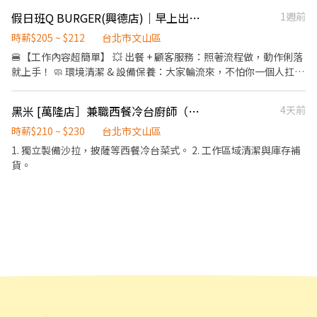
供你品牌禮卷 讓生日更有溫度 你過節我共歡，重要節慶我們提供你
外送津貼$10元/14元/趟 ◆ 考核：每通過一站別考核即可為自己加
假日班Q BURGER(興德店)｜早上出勤 下午自由
1週前
福利禮券 好好與家人歡慶 你旅遊我贊助，每年職福會提供你旅遊津
薪($2/時 ◆ 值班津貼：每小時40元(晉升幹部後 ◆ 健檢：任職滿一
貼 好好享受幸福人生 ◎ 詳細工作時間於面試時告知
年起，公司提供年度健檢照顧你的健康 ◆ 保險：除勞、健、勞退
時薪$205 ~ $212
台北市文山區
外，公司更為你投保團保維護你的安全 ◆ 員工用餐折扣：每月任職
🍔【工作內容超簡單】 💥 出餐 + 顧客服務：照著流程做，動作俐落
滿50小時，即享有乙次員工折扣優惠85折簡訊，除了自用也能分享
就上手！ 🧼 環境清潔 & 設備保養：大家輪流來，不怕你一個人扛
給親友共享唷 ◆ 生日/節慶禮卷： 你生日我慶祝，生日當月我們提
🌟【為什麼選 QBurger？】 💸 雙週發薪：等不到月底？我們兩週就
供你品牌禮卷 讓生日更有溫度 你過節我共歡，重要節慶我們提供你
發一次！ 📅 彈性排班：生活、讀書、休息三平衡 👯‍♀️ 團隊好相處：
黑米 [萬隆店］兼職西餐冷台廚師（歡迎學生）
4天前
福利禮券 好好與家人歡慶 你旅遊我贊助，每年職福會提供你旅遊津
一起嗨、一起扛、一起吃宵夜 😎 📍 全台超過百家門市：幫你就近安
貼 好好享受幸福人生 ◎ 詳細工作時間於面試時告知
排，通勤輕鬆不花錢 🚀 穩定兼職 → 有機會轉正：升職不是夢，只
時薪$210 ~ $230
台北市文山區
差一個你！ 🎯【我們在找這樣的你】 🔥 每週能出班 3～4 天（含假
1. 獨立製備沙拉，披薩等西餐冷台菜式。 2. 工作區域清潔與庫存補
日），我們超愛穩定戰力 🙌 喜歡跟人互動，嘴甜又有服務魂 🍳 對
貨。
餐飲有點興趣，想體驗「出單出到飛起來」的快感 ⏱ 節奏快、時間
過超快，根本不會無聊！