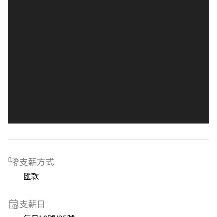
支薪方式
匯款
支薪日