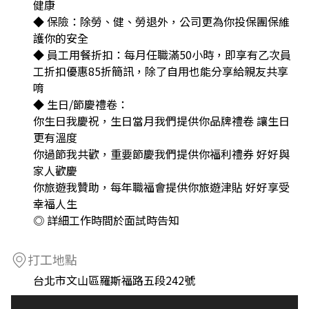
健康
◆ 保險：除勞、健、勞退外，公司更為你投保團保維
護你的安全
◆ 員工用餐折扣：每月任職滿50小時，即享有乙次員
工折扣優惠85折簡訊，除了自用也能分享給親友共享
唷
◆ 生日/節慶禮卷：
你生日我慶祝，生日當月我們提供你品牌禮卷 讓生日
更有溫度
你過節我共歡，重要節慶我們提供你福利禮券 好好與
家人歡慶
你旅遊我贊助，每年職福會提供你旅遊津貼 好好享受
幸福人生
◎ 詳細工作時間於面試時告知
打工地點
台北市文山區羅斯福路五段242號