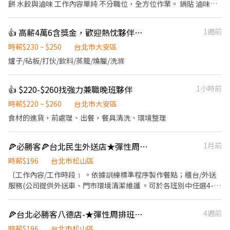
餅 水餃與滷味 工作內容單純 不分職位，全方位作業。 鍋貼 滷味捲
餅 製作 銷售 餐飲工作不輕鬆， 但如果你願意認真做事 一起努力，
我們也會認真對待你。 【招募職缺】 * 早班計時人員 晚班計時人員
👍 高薪4萬6含獎金，歡迎熱忱夥伴加入廚藝團隊，持續展店中
1週前
如果看到這裡還有興趣 我們可以聊聊。 希望不要浪費彼此時間 但也
別錯過一個適合自己的地方。
時薪$230 ~ $250
台北市大安區
爐子/砧板/打伙/飲料/蒸籠/燒臘/洗滌
👍 $220-$260找強力兼職晚班夥伴
1小時前
時薪$220 ~ $260
台北市大安區
食材的進貨，前處理、出餐，餐具清洗、環境整理
🍕必勝客🍕台北民生外送店★彈性周排班★-196-$240"-另享外送獎金
1月前
時薪$196
台北市松山區
〔工作內容/工作時段﹞ 。依據訓練標準程序製作餐點；櫃台/外送
服務(公司提供外送車、門市環境清潔維護 。可於各班別中任選4-6
小時彈性排班 ﹝薪資福利﹞ ★ 基本時薪：$196 "起" ★ 津貼福利 ◆
外送津貼$10元/14元/趟 ◆ 考核：每通過一站別考核即可為自己加
🍕台北必勝客八德店-★彈性周排班★-"$196-240"-另享外送獎金
4週前
薪($2/時 ◆ 值班津貼：每小時40元(晉升幹部後 ◆ 健檢：任職滿一
年起，公司提供年度健檢照顧你的健康 ◆ 保險：除勞、健、勞退
時薪$196
台北市松山區