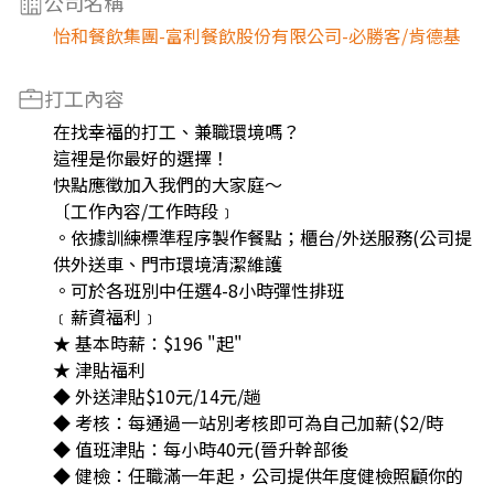
公司名稱
怡和餐飲集團-富利餐飲股份有限公司-必勝客/肯德基
打工內容
在找幸福的打工、兼職環境嗎？
這裡是你最好的選擇！
快點應徵加入我們的大家庭～
〔工作內容/工作時段﹞
。依據訓練標準程序製作餐點；櫃台/外送服務(公司提
供外送車、門市環境清潔維護
。可於各班別中任選4-8小時彈性排班
﹝薪資福利﹞
★ 基本時薪：$196 "起"
★ 津貼福利
◆ 外送津貼$10元/14元/趟
◆ 考核：每通過一站別考核即可為自己加薪($2/時
◆ 值班津貼：每小時40元(晉升幹部後
◆ 健檢：任職滿一年起，公司提供年度健檢照顧你的