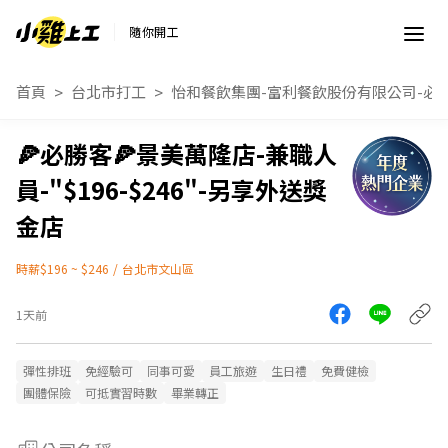
隨你開工
首頁
台北市打工
怡和餐飲集團-富利餐飲股份有限公司-必
🍕必勝客🍕景美萬隆店-兼職人
員-"$196-$246"-另享外送獎
金店
時薪$196 ~ $246
/
台北市文山區
1天前
彈性排班
免經驗可
同事可愛
員工旅遊
生日禮
免費健檢
團體保險
可抵實習時數
畢業轉正