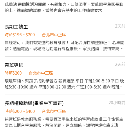
入北車文城， 和我們一起陪伴學生，一起成長！
此職缺 需個性活潑開朗、有親和力、口條清晰、要能跟學生家長聊
的上，進而邀約試聽，當然也會有基本的工作績效要求
長期工讀生
2天前
時薪$196 ~ $200
台北市中正區
無經驗可，我們有完整的教育訓練！ 可配合彈性調整排班！ 名單開
發：透過電話、現場或活動進行課程推廣。 家長諮詢：接待來訪家
長與學生，規劃專屬學習課程。 招生活動：協助講座及體驗課執
行。 學員關懷：跟進學生學習狀況，維繫良好家長關係。…
帶班導師
2天前
時薪$200
台北市中正區
環境單純、幫孩子找到學習方 薪資週領 平日 午班1:00-5:30 平日 晚
班5:30-10:00 週六 早班8:00-12:30 週六 午班1:00-5:30 週六 晚班
5:30-10:00 週六 早班8:00-12:30 週六 午班1:00-5:30
長期櫃檯助導(畢業生可轉正)
20小時前
時薪$200 ~ $400
台北市中正區
補習班是教育服務業，需要管理學生來班的學習成效 此工作性質主
要為 1.櫃台學生服務、解決問題、建立關係、課程解說推廣 2.班級