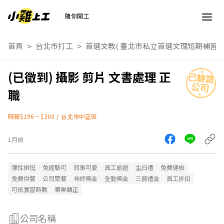
隨你開工
首頁
台北市打工
首選文教( 臺北市私立首選文理短期補習班
攝影 剪片 文書處理 正
職
時薪$196 ~ $300
/
台北市中正區
1月前
彈性排班
免經驗可
同事可愛
員工旅遊
生日禮
免費健檢
免費供餐
公司聚餐
年終獎金
全勤獎金
三節禮金
員工折扣
可抵實習時數
畢業轉正
公司名稱