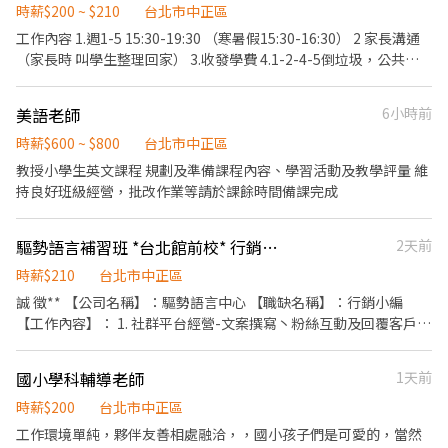
境優質,同事間相處融洽 學歷要求：大學以上 適合未來想要當業務或
時薪$200 ~ $210
台北市中正區
想在補習班任職的人才應徵喔！
工作內容 1.週1-5 15:30-19:30 （寒暑假15:30-16:30） 2 家長溝通
（家長時 叫學生整理回家） 3.收發學費 4.1-2-4-5倒垃圾，公共區
域打掃含廁所區域
美語老師
6小時前
時薪$600 ~ $800
台北市中正區
教授小學生英文課程 規劃及準備課程內容、學習活動及教學評量 維
持良好班級經營，批改作業等請於課餘時間備課完成
驅勢語言補習班 *台北館前校* 行銷小編
2天前
時薪$210
台北市中正區
誠 徵** 【公司名稱】：驅勢語言中心 【職缺名稱】：行銷小編
【工作內容】： 1. 社群平台經營-文案撰寫丶粉絲互動及回覆客戶 2.
熟悉拍攝與剪輯，從影片撰寫丶拍攝、影片剪輯丶後製能力 3. 熟悉
繪圖軟體丶去背丶排版能力 4. 主管教辦事項 【徵求條件】 1. 具備良
國小學科輔導老師
1天前
好的文字表達能力，擅長撰寫吸睛文案與社群貼文。 2. 熟悉多數社
群平台操作與貼文規劃。 3. 對行銷趨勢敏感，能掌握時事話題與流
時薪$200
台北市中正區
量風向。 4. 具備基本美編概念，能使用 Canva 簡易剪輯工具。 5.
工作環境單純，夥伴友善相處融洽，，國小孩子們是可愛的，當然