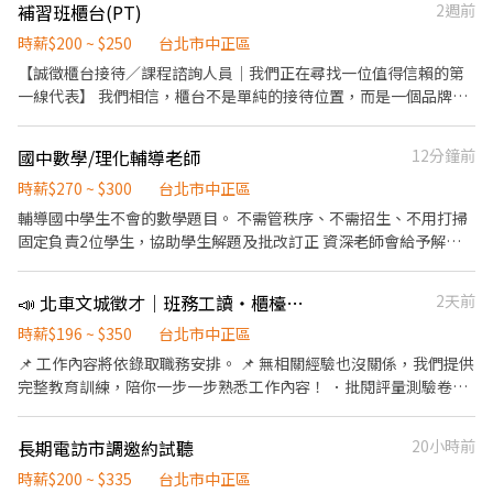
補習班櫃台(PT)
2週前
坊！ * 🦸‍♂️🦸‍♀️ 熱愛孩子的助教 * 時薪 200 元起 ⬆️⬆️ (表現優異另有加
給) * 協助老師準備課程教材、 維持課堂秩序、 陪伴孩子學習 * 喜歡
時薪$200 ~ $250
台北市中正區
和孩子互動、 有耐心、 具備基礎電腦操作能力 * 沒經驗？ 免驚！
【誠徵櫃台接待／課程諮詢人員｜我們正在尋找一位值得信賴的第
完整的師訓制度， 讓你輕鬆上手！ 😉 * 👨‍💻👩‍💻 經驗豐富的程式講
一線代表】 我們相信，櫃台不是單純的接待位置，而是一個品牌與
師 * 時薪 400 元起 ⬆️⬆️ (依經驗和能力調整) * 教授兒童程式設計課
顧客的第一個連結點。 如果你具備良好的溝通能力、親切的態度，
程， 例如： Scratch、 Python、 機器人程式設計 * 具備程式設計
並樂於與人互動，這將是一份讓你發揮影響力的工作。 職務內容 1.
國中數學/理化輔導老師
12分鐘前
專長、 教學經驗豐富、 能設計生動活潑的課程 * 課程教案都幫你排
負責接待來訪學員與顧客，提供友善且專業的第一印象 2.課程資訊
好好， 照著上就 OK！ 😎 🎁 加入樂程坊， 你將享有： * 💰 優渥的
諮詢與報名協助，清楚傳達課程價值 3.協助社群平台日常經營，傳
時薪$270 ~ $300
台北市中正區
薪資和獎金制度 (車馬費、 全勤獎金、 績效獎金) * 🧑‍🤝‍🧑 友善的工
遞品牌理念與溫度 4.基本行政庶務處理，協助維持營運流程順暢 5.
輔導國中學生不會的數學題目。 不需管秩序、不需招生、不用打掃
作環境和團隊 (同事都超好相處！) * 🚀 持續學習和成長的機會 (提升
社群經營 我們希望你具備以下特質: 口齒清晰，思路清楚，擅長溝通
固定負責2位學生，協助學生解題及批改訂正 資深老師會給予解題
你的教學和程式能力！) * 🥳 和孩子一起玩樂、 激發創意 (每天都被
與傾聽 細心、有責任感，能主動發現問題並協助解決 親切、有同理
及學生應對上的建議。 國一數學 （六） 13:30-17:00 國二理化
孩子們的童真療癒！) * 🥳 彈性排班， 兼顧課業和生活 (打工賺錢、
心，對人充滿耐心與尊重 喜歡與人互動，個性外向、積極，能自信
（一）17:30-21:30 國二數學 （日）18:00-21:30
社團玩樂、 戀愛交友 ... 通通沒問題！) 💖 如果你： * 喜歡孩子 * 對
📣 北車文城徵才｜班務工讀・櫃檯工讀・活動推廣・課業輔導工讀 👥
2天前
地面對不同情境 對社群經營有基本概念，願意學習與成長 【我們在
程式教育有熱忱 * 具備良好的溝通能力和團隊合作精神 🙌 歡迎加入
找的人，不只是能勝任這份工作，更是願意和我們一起努力的夥
時薪$196 ~ $350
台北市中正區
我們！ 📞 聯絡方式 * 電話： 0952388661 * Email：
伴】 如果你正在尋找一份能長期發展、有溫度、有挑戰的職位， 我
📌 工作內容將依錄取職務安排。 📌 無相關經驗也沒關係，我們提供
thefunlearnbar@gmail.com * 歡迎直接私訊詢問喔！！！ 期待你
們誠摯邀請你加入我們的行列，一起打造不一樣的未來。 請立即投
完整教育訓練，陪你一步一步熟悉工作內容！ ．批閱評量測驗卷。
的加入， 和我們一起 玩轉程式、 啟發未來！ ✨
遞履歷，讓我們認識你 適合的人選，我們將盡快安排面談，期待與
．檢查學生回家作業是否完成。 ．維持班級秩序。 ．點名、確認學
你相見。
生出席，瞭解學生去向。 ．協助行政事務，如打字、影印、整理資
長期電訪市調邀約試聽
20小時前
料、錄音錄影設備架設等。 ．維持教室內環境整潔。 ．回覆來電者
對於補習班的疑惑。 ．協助補習班招生。 ．課後輔導。 📩 歡迎加
時薪$200 ~ $335
台北市中正區