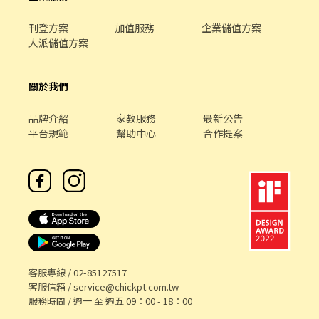
行，管理秩序，引導學生解決課堂問題。 2. 課程教材皆由公司
準備，並有完整的師資培訓機制及教學輔導。 【徵求條件】 必要條
刊登方案
加值服務
企業儲值方案
件： ●長期配合，可配合一年~一年半以上更佳。 ●不排
人派儲值方案
斥和小朋友相處。 加分條件： ●細心、耐心、表達能力佳。
●對教學或程式有興趣者。 ●有國小、國中教學、活動帶
領經驗或其他相關實習打工經驗。 【應徵方式】 1. 將PDF檔履
關於我們
歷上傳招募信箱 teacher-
hiring@orangeapple.co（orangeapple 和 co 的中間有一個點，
品牌介紹
家教服務
最新公告
請自行輸入） (ex主旨：應徵古亭教室兒童程式教育老師
平台規範
幫助中心
合作提案
_XXX(姓名)) 2. 內文請附上想應徵的 教室、課程類型及時段 。
3. 待後續我們會以 Email 的方式和你聯絡，若有問題也可來
電。 【面試內容】 面試時會請你自我介紹，並進行試教，試教
完後會進行基本的問答。 【連絡電話】 有任何問題也歡迎來電
詳細詢問，電話：(02)7709-8229轉分機 3003（聯絡人：邱先生）
#無經驗可 #教學 #教育 #科技 #資訊 #程式教育 #老師 #講師 #助教
客服專線 /
02-85127517
客服信箱 /
service@chickpt.com.tw
服務時間 / 週一 至 週五 09：00 - 18：00