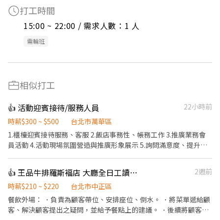
打工時間
15:00 ~ 22:00 / 需求人數：1 人
需輪班
相似打工
👍 活動迎賓接待/服務人員
22小時前
時薪$300 ~ $500
台北市萬華區
1.櫃檯迎賓接待服務、客服 2.飯店事務性、帳務工作 3.推廣業務會
員活動 4.活動現場氛圍營造與推廣形象展示 5.詢問滿意度、提升服
務形象
👍 王品牛排羅斯褔店 大廳全日工讀（晚班工讀等，意者內洽）
2週前
時薪$210 ~ $220
台北市中正區
餐飲外場： ．負責為顧客帶位、安排座位、倒水。 ．將菜單遞給顧
客、解決顧客提出之疑問，並給予餐點上的建議。 ．後續將顧客點