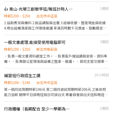
餐訊息通知廚房做餐，或可進行簡易餐飲之料理。 ．於顧客用餐完
畢後，負責收拾碗盤與清理環境。 ．並負責結帳、收銀等工作。
👍 青山-光華三創徵早班/晚班計時人員青茶專業製作
1週前
時薪$200 ~ $250
台北市中正區
1.協助煮茶與備料 2.飲品調製與出餐 3.結帳收銀、整理現金與收據
4.吧台設備清潔與工作環境維護 享滿百時數千元獎金，鼓勵穩定出
勤 每通過一項崗位考核，即可調整時薪 歡迎對茶飲有興趣的夥伴加
入！
一般文書處理.能接受使用電腦即可
3週前
時薪$200 ~ $250
新北市新莊區
．負責一般文書資料處理工作。 ．負責客戶端協調與安排、資料準
備。 ．負責辦公室環境與設備之整潔、維護。 ．其他主管交辦事項
或部門支援。 勿boy,因公司目前太多boy~
補習班行政招生工讀
20小時前
時薪$206 ~ $246
台北市中正區
第一個月試用期時薪196元 第二個月過試用期時薪206元 之後依照
能力加薪 開學平日排晚班假日可排白天 寒暑假會排白天班和晚班，
依照個人可排班時間 排班彈性，可依業餘時間安排打工(一週最少三
天上班) 工作內容：主要為電訪、做社群企劃案，與學生家長介紹課
行政櫃檯（長期配合 至少一學期為單位）
1週前
程，協助試聽課程與寒暑假帶學生做手作與幫忙帶班 工作環境：環