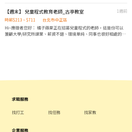
學生管理，督促學習成效 3.教務行政：上課內容&教材管理、印制、
發放 4.要熟悉課程內容&安排規劃 （不需解題） ✏️要具備電腦基本
【週末】 兒童程式教育老師_古亭教室
1週前
文書處理能力，若OK，面試時會做 基本測試，需預留時間 ❶中打
速度要快 ❷word編輯排版 ✏️個性需活潑開朗、善與人交談，具備
時薪$213 ~ $711
台北市中正區
管理解決問題的 能力、有工作經驗+工作概念 補習班上班時間 一～
Hi~應徵者您好： 橘子蘋果正在招募兒童程式的老師，這是份可以
五：14:00-22:30 六：08:00～22:30 日：08:00～18:00
兼顧大學/研究所課業、薪資不錯、環境單純、同事也很好相處的工
作，可以讓你在這裡充實與培養自己的第二專長，更適合熱愛小朋
友的夥伴，歡迎您快快加入我們的教學團隊ヽ(●´∀`●)ﾉ -----以下
為徵才資訊----- 【職稱/報酬】 ●助教，依照課程類型，一堂課
480-560 元。 ●若表現佳，升任學習教練，依課程類型支薪，一堂
課 700 - 1600 元。 【課程內容】 我們的課程內容有 1.玩創課程：創
意機械積木班、Roblox AI 課程。 2.菁英課程：Scratch、Python
與 JavaScript。 3.儲備師資：雖然我沒有接觸過/不是很厲害，但我
有高度興趣，有熱忱願意學習！ 【工作時段】 玩創課程 [創意機械
積木班]：週六 09:45-12:00、13:15-15:30、15:45-18:00 玩創課程
[Roblox AI 課程]：週日 13:15-15:30 菁英課程：週五 18:15-
求職服務
20:30，週六 15:45-18:00、18:15-20:30，週日 09:45-12:00、
13:15-15:30 以上時段可以提供方便配合的時段。 【工作地點與課
找打工
找任務
找家教
程規劃】 教室的詳細位置都可以透過官網進行查詢，也建議應
徵者可以先上官網了解初步課程。 官方網站：
https://orangeapple.co/ 【工作內容】 1. 協助班級課程進
企業服務