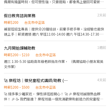
具備影音內容從腳本發想、現場拍攝到剪輯後製的一條龍製作能
偶爾有搗蛋時刻，但可塑性強，只要提點，都會馬上變回可愛狀，
力，能將創意落實為具吸引力的影片作品。 【上班地點】： 台北市
歡迎細心負責的夥伴，一起來陪他們成長～ 工作內容： 1.課務處
館前路36號3樓 【上班時間】輪班制 平日（週一～週五）：14:00-
理：校接學生，輔導學童當日學校作業，鼓勵好表現，好學習態
假日教育諮詢業務
2天前
22:00 假日（週六～週日）：09:30-17:30 【休假天數】 1. 每月依國
度，好行為。 2.班務處理：日常課務和學習資料整理。 3.教室環境
定假日天數提供同等休假天數 2. 國定連假，可輪流排休 【公司福
簡易整理，配合節慶活動和其他交付事宜。 工作時間：排班制，希
時薪$200
台北市中正區
利】 1. 任職滿 3 個月後，即可自由報名參與英、日、韓語線上課
望至少能工作兩個時段（長期） 週三五12～16 週一二四1530～
補習班招生專員｜提供分20鐘培訓，前輩手把手帶，沒經驗也能快
程、實體課程及錄影課程（利用非上班時間） 2. 依法保障勞健保 3.
1900
速上手｜薪資週領 週六 早班11:00-14:00 週六 午班14:30-17:30 週
豐富獎金制度：生日禮金、每月全勤獎金、業績績效獎金 【聯絡方
六 晚班18:30-21:30 週日 早班11:00-14:00 週日 午班14:30-17:30
式】：syuansyuan1313@gmail.com
九月開始課輔助教
1週前
時薪$200 ~ $210
台北市中正區
週三 1:30-5:30 協助高年級老師批改作業， （偶爾協助小朋友寫英
文作業）
🚀 樂程坊｜徵兒童程式講師/助教 (時薪 400⬆️ 彈性排班) 🚀
4天前
時薪$200 ~ $500
台北市中正區
🚀 錢多事少離家近， 彈性排班超開心！ 🚀 🎉 樂程坊誠徵熱血夥
伴！ 🎉 🥳 我們是誰？ 樂程坊是一個充滿歡樂和創造力的兒童程式
教育機構， 我們致力於啟發孩子對科技的興趣， 培養他們的邏輯思
維和解決問題的能力。 👨‍🏫 🤝 大學生看過來！ 兼職首選就是樂程