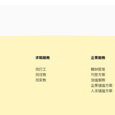
變動、能高度配合 * 負責任、態度佳 * 需能專心這份工作，不因其
求職服務
企業服務
找打工
職缺管理
找任務
刊登方案
找家教
加值服務
企業儲值方案
人派儲值方案