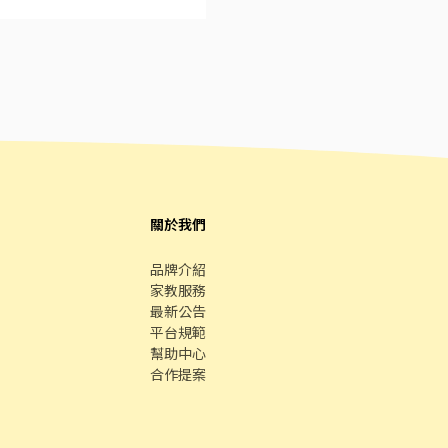
他工作影響 * 需細心、能觀察客戶需求與人應對進退
關於我們
品牌介紹
家教服務
最新公告
平台規範
幫助中心
合作提案