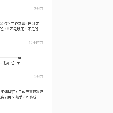
2週前
12小時前
═════❤️
【早班部門】▼══════
設備、治具操作、相關檢測工作、組
30-00:00 ➡️【薪資】
1週前
備物料 - ▂▂▂║職缺重點
】不用怕輪班 ✅【三節禮金】
 應 徵 】 投遞履歷➡快速接洽
70253 ☎️加賴詢
♥~~♥~~╝