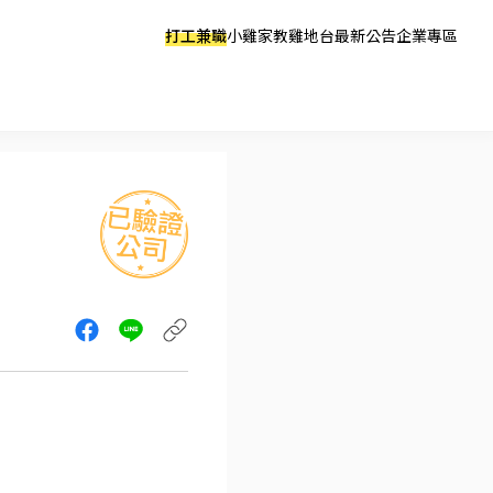
打工兼職
小雞家教
雞地台
最新公告
企業專區