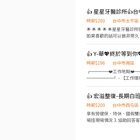
時薪$200
台中市太平區
🌟 🌟 🌟 🌟 🌟星星牙醫診所徵才 🌟 🌟 🌟 🌟 🌟 加入我們的溫暖大
如果喜歡的話可以做非常久，有助理在我們這
班！不是晚班！‼️ 白天有課不適合！白天有課不
沒有暑假打工！沒有暑假打工！‼️ 只有空閒時間兼差學不起來！‼️ 📍 地點：台中市太平區太順路401號1F 
經驗可，提供培訓）（正式職位） 工作內容：清潔、跟診、消毒，協助醫師完成看診任務。讚喔😬 上
班表，每月安排請假日期。）（短期勿應徵。） 星期一到星期五 08:30～12:00 14:0
時薪$196
台中市南區
（星期一到星期五都要上班，只有假日上班的人員請勿
╔════❤️工作地點❤️
如說早上跟下午，或者是下午跟晚上，這兩種輪班的方式。 
══════╝ - 【工作
https://www.facebook.com/JacquesCYC/ 也可以訂閱我們
➡️【早班】08:30-17:3
裝作業，需會操作電腦 ✅須穿
👍 宏溢整復-長期白班
35100元起 ➡️配合加班
║▂▂▂ ✅【休假制度】周
時薪$200
台中市西屯區
端午.中秋.生日 ✅【介紹獎金
享有勞健保、特休、國假雙薪！ 1. 接聽電話並篩選來電、登記客戶預約時間 2. 根據預約表安排客戶、師傅排
面試 - ╔~~♥~~♥~~⭐️【
場控現場情況 3. 協助回答客戶問題 (需熟記服務項目內容) 4. 向客戶介紹服務內容、依客戶需求建議服務項目 5. 熟悉POS系統結
問:@927wcdri 陳嘉嘉 ➡️火
帳方式 6. 能夠依客戶需求介紹付款方式、入會優惠 7. 協助計算師傅業績、庫存整理及叫貨、文書庶務 8. 大廳公共空間維護整齊
乾淨、備品補充 9. 能互相溝通協調、配合工作 10. 協助主管交辦的辦公業務 * 可配合公司營業所需之排班及天數，短期勿試 （ 每
月排班約 20～23天，遇店休或年假依公司實際營業狀況