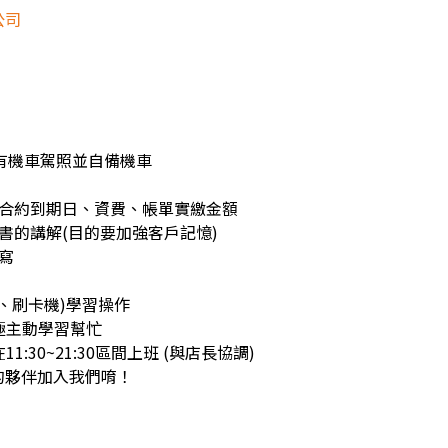
公司
*需有機車駕照並自備機車
：合約到期日、資費、帳單實繳金額
證書的講解(目的要加強客戶記憶)
填寫
機、刷卡機)學習操作
積極主動學習幫忙
11:30~21:30區間上班 (與店長協調)
的夥伴加入我們唷！