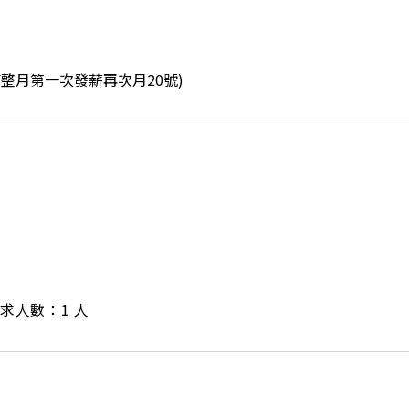
滿整月第一次發薪再次月20號)
/ 需求人數：1 人