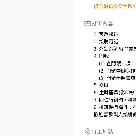
傑升通信股份有限
打工內容
1. 客戶接待
2. 接聽電話
3. 外勤跑解約 *
4. 門號：
(1) 查門號三項
(2) 門號申辦保
(3) 門號申裝書
5. 交機
6. 生財器具(影印
7. 同仁行銷時，
8. 排班時間彈性：在
歡迎喜歡與人接觸
打工地點