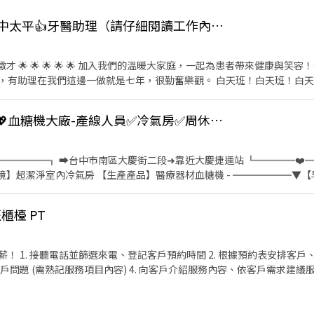
👍 星星牙醫診所👍台中太平👍牙醫助理（請仔細閱讀工作內容再應徵！）
家庭，一起為患者帶來健康與笑容！😬 這個工作其實相對穩定，
邊一做就是七年，很勤奮樂觀。 白天班！白天班！白天班！‼️ 不是晚班！不是晚
適合！白天有課不適合！‼️ 短期勿擾！短期勿擾！短期勿擾！‼️ 沒有暑假打工！
💼 職缺：牙醫助理（無
👍 Y-華💖終於等到你💖血糖機大廠-產線人員✅冷氣房✅周休六日
班時間： （每週安排下週
0～17:30 18:00～21:30 星期六 08:30～12:00
應徵。） 上班時間不是讓你挑早上、下午或者是晚上，而是需要輪班！比
══════╗ ➡️台中市南區大慶街二段➜靠近大慶捷運站 ╚════❤️═
我們難得釋出助理職缺，請來參觀看看喔，詳細情況請搜尋Facbook
環境】超潔淨室內冷氣房 【生產產品】醫療器材血糖機 - ══════▼
的YouTube 歡迎訂閱YouTube喔❤️ 矯正篇
0 ➡️【薪資】30600元起 ➡️配合加班達約34K~38K - 【工作內容】 ✅
https://youtu.be/RALGnNjN3NE 植牙篇 https://youtu.be/_3MDTSqMyhg
著全式無塵衣 - ══════▼【中班部門】▼══════ ➡️【中班】15:
櫃檯 PT
約37K~42K - 【工作內容】 ✅塑膠射出：射出相關機台操作、報表填寫、準
休六日.見紅休 ✅【安心就業】享有勞保.健保.團保.特休.勞退 ✅【固定班
】介紹朋友~有獎金600塊 ✅【餐費】吃飯只要20塊 - ❤️請先按 【 我 要
班，且依照實際狀況
 應徵方式 】⭐️~~♥~~♥~~╗ ↓↓找嘉嘉 工作攏低嘉↓↓ ☎️連絡電話:09336
速找嘉嘉 https://lin.ee/Y30dLdb ╚~~♥~~♥~~⭐️【 快速找工作 】⭐️~~
為主） *服務業假日為需求巔峰，若無法經常配合勿試 * 可配合公司需要