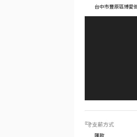
台中市豐原區博愛街
支薪方式
匯款