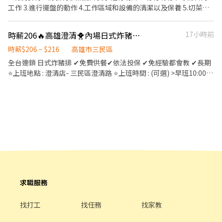
工作 3.進行擺盤的動作 4.工作區域和設備的清潔以及保養 5.切菜及
洗菜 6.餐具的保養洗餐具 7.清理以及保養設備 8.根據顧客的點單進
行烹調 9.將食材清洗並做簡單的處理備用 10.依據餐單準備相關的食
時薪206🔥高雄澄清🐥內場日式炸豬排上班飽飽免費吃
17小時前
材 薪資：32000～38000
時薪$206 ~ $216
高雄市三民區
全台連鎖 日式炸豬排 ✔免費供餐✔依法投保 ✔免經驗都會教 ✔長期
⭐上班地點 : 澄清店- 三民區澄清路 ⭐上班時間 : (可選) >早班10:00-
15:00(依現場微調) >晚班17:00-23:00(依現場微調) ・依營運需求彈
性排班，工作時間面試詳洽 一周至少能排班四天(須包含至少一天六
或日) ⭐ 時薪206 ・當月做滿100小時，另有獎金+ 10/時 ⭐工作內容
: 內場：製作餐點、炸豬排、備料(會使用到刀具)、洗滌餐具、廚房
整潔、主管交辦事項 ♥應徵流程 填寫線上履歷>>參加視訊說明>>門
市參觀面談 順利錄取後需配合體撿哦 ☆*: .｡. o(≧▽≦)o .｡.:*☆ ✍應
徵、詢問歡迎直接聯繫 招募專員賴 https://lin.ee/PGxf2s9 加入後
請留言 :姓名/電話/應徵工作截圖
求職服務
找打工
找任務
找家教