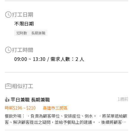
打工日期
不限日期
短時數
長期兼職
打工時間
09:00 ~ 13:30 / 需求人數：2 人
相似打工
👍 平日兼職 長期兼職
1週前
時薪$196 ~ $210
高雄市三民區
餐飲外場： ．負責為顧客帶位、安排座位、倒水。 ．將菜單遞給顧
客、解決顧客提出之疑問，並給予餐點上的建議。 ．後續將顧客點
餐訊息通知廚房做餐，或可進行簡易餐飲之料理，如：烤土司或調