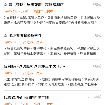
配飲料等。 ．於顧客用餐完畢後，負責收拾碗盤與清理環境。 ．並
👍 麻古茶坊 - 早班兼職 - 高雄建興店
4週前
負責結帳、收銀等工作。 餐飲內場： ．擔任廚師的助手，處理烹飪
前與烹飪中之準備工作與其他餐廳相關事務。 ．負責洗、剝、削、
時薪$201 ~ $220
高雄市三民區
切各種食材。 ．負責清理工作環境、設備和餐具。 ．準備不同餐點
1.負責櫃枱點餐, 出餐之工作。 2.負責飲料調製工作。 3.清理環境及
所需要的食材。 ．協助測量食材的容量與重量。 ．負責擺盤、打包
設備。 4.煮茶及備料 5.外送 *國定假日雙倍薪 *需具備機車駕照 *平
外帶服務。
均每日排班6- 8小時 *排班制:09:00-17:00 *月休:8-10天
👍 出境咖啡餐飲服務生
1週前
時薪$196
高雄市三民區
．負責為顧客帶位、安排座位 ．將菜單遞給顧客、解決顧客提出之
疑問，並給予餐點上的建議。 ．於顧客用餐完畢後，負責收拾碗盤
與清理環境。 ．並負責結帳、收銀等工作。 ．負責清理工作環境、
設備和餐具。 ．準備不同餐點所需要的食材。 ．協助測量食材的容
假日晚班🍕必勝客🍕高雄建工店-長期兼職人員-★$196-$240，另享外送獎金💰
4週前
量與重量。 ．負責擺盤、打包外帶服務。
時薪$196
高雄市三民區
〔工作內容/工作時段﹞ 。依據訓練標準程序製作餐點；櫃台/外送
服務(公司提供外送車、門市環境清潔維護 。可於各班別中任選4-6
小時彈性排班 ﹝薪資福利﹞ ★ 基本時薪：$196 "起" ★ 津貼福利 ◆
外送津貼$10元/14元/趟 ◆ 考核：每通過一站別考核即可為自己加
找喜歡切菜下廚的內場工讀
23小時前
薪($2/時 ◆ 值班津貼：每小時40元(晉升幹部後 ◆ 健檢：任職滿一
年起，公司提供年度健檢照顧你的健康 ◆ 保險：除勞、健、勞退
時薪$196 ~ $200
高雄市三民區