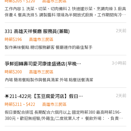
時薪$205 ~ $220
高雄市三民區
工作內容 1. 洗菜、切菜、切肉備料 2. 快速爐炒菜、烹調肉燥 3. 廚具
保養 4. 餐具洗滌 5. 調製醬料 環境為半開放式廚房，工作期間有冷氣
應徵條件： 1年以上經驗者佳，無經驗可 對餐飲業有熱忱、個性主
動積極有責任感，尤其守時，願意一同打拼者
331 高雄天祥餐廳 服務員(兼職)
2天前
時薪$196
高雄市三民區
製作美味餐點 親切服務顧客 餐廳運作的最佳幫手
爭鮮迴轉壽司愛河康達盛通店(早晚班兼職人員）
3小時前
時薪$200
高雄市三民區
內場 簡易餐點製作與餐具清潔 外場 點餐送餐清潔
🌟211-422元【玉豆腐愛河店】假日兼職
2天前
時薪$211 ~ $422
高雄市三民區
假日要配合排班 長期配合六個月以上 國定時薪380 最高時薪196-
380元。歡迎無經驗/外籍生/二度就業人才。 餐飲外場： ．負責為
顧客帶位、安排座位、倒水。 ．將菜單遞給顧客、解決顧客提出之
疑問，並給予餐點上的建議。 ．後續將顧客點餐訊息通知廚房做