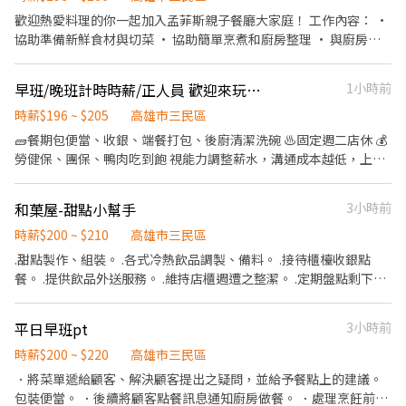
外，公司更為你投保團保維護你的安全 ◆ 員工用餐折扣：每月任職
歡迎熱愛料理的你一起加入孟菲斯親子餐廳大家庭！ 工作內容： •
滿50小時，即享有乙次員工折扣優惠85折簡訊，除了自用也能分享
協助準備新鮮食材與切菜 • 協助簡單烹煮和廚房整理 • 與廚房夥
給親友共享唷 ◆ 生日/節慶禮卷： 你生日我慶祝，生日當月我們提
伴合作完成餐點 • 協助餐點擺盤和備料 我們給你的： • 彈性排
供你品牌禮卷 讓生日更有溫度 你過節我共歡，重要節慶我們提供你
班，學業工作兼顧 • 提供店內員工餐點 • 充滿支持的溫馨團隊 沒
早班/晚班計時時薪/正人員 歡迎來玩水！
1小時前
福利禮券 好好與家人歡慶 你旅遊我贊助，每年職福會提供你旅遊津
經驗沒關係，只要肯學習，一起輕鬆體驗餐飲工作樂趣！
貼 好好享受幸福人生 ◎ 詳細工作時間於面試時告知
時薪$196 ~ $205
高雄市三民區
🧱餐期包便當、收銀、端餐打包、後廚清潔洗碗 ♨️固定週二店休 💰
勞健保、團保、鴨肉吃到飽 視能力調整薪水，溝通成本越低，上手
越快，調整越快 只想來洗碗的人就別來了 什麼都要學
和菓屋-甜點小幫手
3小時前
時薪$200 ~ $210
高雄市三民區
.甜點製作、組裝。 .各式冷熱飲品調製、備料。 .接待櫃檯收銀點
餐。 .提供飲品外送服務。 .維持店櫃週遭之整潔。 .定期盤點剩下的
物料。 .樂觀開朗 .需長期，不徵寒暑期打工。 #工作時段可調整 面
試地點：左營區富民路151號或另約辦公室 工作地點： 左營區富民
平日早班pt
3小時前
路151號（缺2） 三民區吉林街 99號（缺2） 三民區鼎中路268號
（缺1）
時薪$200 ~ $220
高雄市三民區
．將菜單遞給顧客、解決顧客提出之疑問，並給予餐點上的建議。
包裝便當。 ．後續將顧客點餐訊息通知廚房做餐。 ．處理烹飪前與