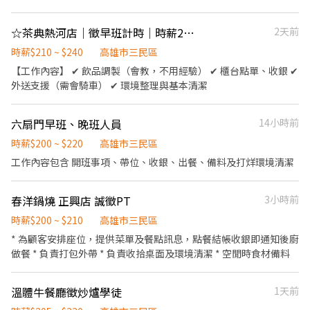
烹飪中之準備工作與其他餐廳相關事務。 ．洗、剝、削、切各種食
材。 ．清理工作環境、設備和餐具。 ．準備不同餐點所需要的食
☆茶典熱河店｜徵早班計時｜時薪210元起
2天前
材。 ．協助測量食材的容量與重量。 ．負責擺盤、打包外帶服務。
需外送
時薪$210 ~ $240
高雄市三民區
【工作內容】 ✔ 飲品調製（會教，不用經驗） ✔ 櫃台點單、收銀 ✔
外送支援（需會騎車） ✔ 環境整理與基本清潔
六扇門早班、晚班人員
14小時前
時薪$200 ~ $220
高雄市三民區
工作內容包含 開班事項、帶位、收銀、出餐、備料及打烊環境清潔
春洋鍋燒 正興店 誠徵PT
3小時前
時薪$200 ~ $210
高雄市三民區
* 為顧客安排座位，提供菜單及餐點訊息，點餐結帳收銀即通知後廚
做餐 * 負責打包外帶 * 負責收拾桌面及環境清潔 * 空閒時食材備料
溫體牛餐廳徵炒爐學徒
1天前