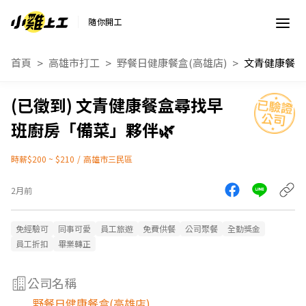
隨你開工
首頁
高雄市打工
野餐日健康餐盒(高雄店)
文青健康餐盒尋找早
班廚房「備菜」夥伴🌿
時薪$200 ~ $210
/
高雄市三民區
2月前
免經驗可
同事可愛
員工旅遊
免費供餐
公司聚餐
全勤獎金
員工折扣
畢業轉正
公司名稱
野餐日健康餐盒(高雄店)