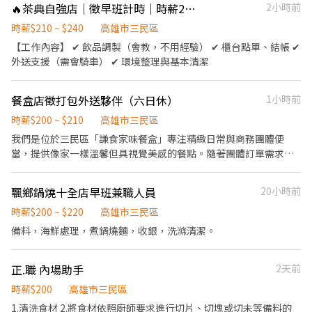
🔥茶典自強店｜徵早班計時｜時薪210元起
2小時前
餐，或可進行簡易餐飲之料理，如：烤土司或調配飲料等。 ．於顧
客用餐完畢後，負責收拾碗盤與清理環境。 ．並負責結帳、收銀等
時薪$210 ~ $240
高雄市三民區
工作。 餐飲內場： ．擔任廚師的助手，處理烹飪前與烹飪中之準備
【工作內容】 ✔ 飲品調製（會教，不用經驗） ✔ 櫃台點單、結帳 ✔
工作與其他餐廳相關事務。 ．負責洗、剝、削、切各種食材。 ．負
外送支援（需會騎車） ✔ 環境整理與基本清潔
責清理工作環境、設備和餐具。 ．準備不同餐點所需要的食材。 ．
協助測量食材的容量與重量。 ．負責擺盤、打包外帶服務。
餐盒店徵打包外送夥伴（六日休）
1小時前
時薪$200 ~ $210
高雄市三民區
我們是位於三民區「謙食家味餐盒」專注精緻日常與商務團體便
當，提供像家一樣溫馨但具視覺美感的餐點。隨著團體訂單需求持
續擴大，目前正在尋找一位細心、守時、具備良好服務態度的夥伴
加入我們✌️ ［工作內容］ 1.依訂單需求協助餐點盛裝、點收數量與
飄鄉鍋燒十全店早班兼職人員
20小時前
包裝（需注重衛生與視覺呈現）。 2.騎乘機車將餐點安全、準時送
達指定地點（需具備機車駕照）。 3.打包區域的清潔與整理。 4.離
時薪$200 ~ $220
高雄市三民區
峰空閒時間協助基礎食材分裝、備料作業。 ［徵求條件］ 1.需具備
備料，海鮮處理，煮鍋燒麵，收銀，洗滌清潔。
重型機車駕照及自備機車（有基本載貨空間）。 2.細心有條理、時
間觀念極佳、具備基本禮貌與服務熱忱。 3.有餐飲包裝、外送或在
正.職 內場助手
2天前
地路況熟悉者優先考慮！ ［福利］ 1.固定六日休息、週一至週五每
天都能上到班。 2.依工作能力調整時薪、業績獎金、年終分紅、尾
時薪$200
高雄市三民區
牙。 3.提供員工餐。
1.清洗食材 2.將食材依照廚師要求進行切片、切塊或切未等備料的