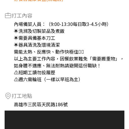
打工內容
內場備菜人員：（9:00-13:30每日取3-4.5小時）
🌟洗滌及切製菜品及煮飯
🌟需要具備基本刀工
🌟器具清洗及環境清潔
需能太熱、反應快、動作快極佳👍🏻
以上為主要工作內容，因餐飲業難免「需要搬重物」，
如身體不適應、無法耐熱請避開這份職缺！
⚠️短期工讀勿投履歷
⚠️週六需輪班（一樣以早班為主）
打工地點
高雄市三民區天民路186號