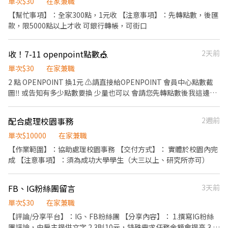
禁隨意刪除評論！！！⚠️嚴禁隨意刪除評論！！！ ❗️❗️注意事項❗️❗️ ·
單次$30
在家兼職
用無痕模式未登入狀態確認，有看到評論才算成功，或傳分享連結
【幫忙事項】：全家300點，1元收 【注意事項】：先轉點數，後匯
給我確認 ·不是評了就一定會成功，謝謝 應徵及詢問前請先確認以
款，限5000點以上才收 可銀行轉帳，可街口
上任務內容👌🏼 ⚠️應徵/詢問 視為同意以上任務內容&同意分享評論的
行為⚠️
收！7-11 openpoint點數🎪
2天前
單次$30
在家兼職
2 點 OPENPOINT 換1元 ⚠️請直接給OPENPOINT 會員中心點數截
圖‼️ 或告知有多少點數要換 少量也可以 會請您先轉點數後我這邊再
轉帳哦 任何銀行郵局皆可
配合處理校園事務
2週前
單次$10000
在家兼職
【作業範圍】：協助處理校園事務 【交付方式】： 實體於校園內完
成 【注意事項】：須為成功大學學生（大三以上、研究所亦可）
FB、IG粉絲團留言
3天前
單次$30
在家兼職
【評論/分享平台】：IG、FB粉絲團 【分享內容】： 1.撰寫IG粉絲
團評論，由雇主提供文字 2.3則10元，特殊需求任務金額會提高 3.完