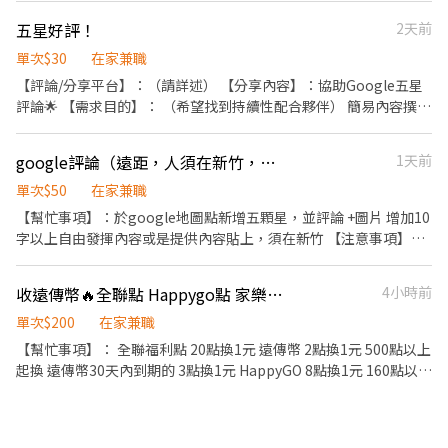
五星好評！
2天前
單次$30
在家兼職
【評論/分享平台】：（請詳述） 【分享內容】：協助Google五星
評論🌟 【需求目的】： （希望找到持續性配合夥伴） 簡易內容撰寫
10-15字（可參考已評論內容） 每則評論10元（完成請截圖傳連結
回報） 【交付方式】：台新、富邦轉帳 【注意事項】： 1.評論不得
google評論（遠距，人須在新竹，限一個帳號）
1天前
刪除 2.保密商家資訊 3.評論完成後截圖回傳並成功上傳 4.評論前請
先關閉GPS，以免評論被屏蔽 🌟前幾天有應徵工作的在麻煩私訊我
單次$50
在家兼職
一次
【幫忙事項】：於google地圖點新增五顆星，並評論 +圖片 增加10
字以上自由發揮內容或是提供內容貼上，須在新竹 【注意事項】：
人須在新竹 1. Google評論不可刪除，保密商家資訊 2. 文章永久不
得刪除 3. 需用無痕模式確認上評並回傳評論連結，確認結案完成 4.
收遠傳幣🔥全聯點 Happygo點 家樂福錢包 家樂福即享卷 家樂福電子禮卷
4小時前
若評論被屏蔽或無顯示皆不符合該任務。 5.匯款可使用任何一家銀
行郵局
單次$200
在家兼職
【幫忙事項】： 全聯福利點 20點換1元 遠傳幣 2點換1元 500點以上
起換 遠傳幣30天內到期的 3點換1元 HappyGO 8點換1元 160點以上
起換 HappyGO app每次交易系統會扣5點手續費，請自行先扣除謝
謝 家樂福錢包 2點換1元 家樂福即享卷 2點換1元 家樂福電子禮卷 2
點換1元 【注意事項】： 必須告知我哪種點要換，有多少點