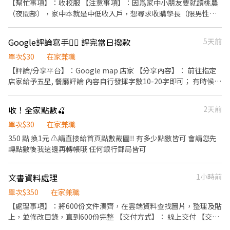
【幫忙事項】：收校服 【注意事項】：因爲家中小朋友要就讀桃農
給我確認 ·不是評了就一定會成功，謝謝 應徵及詢問前請先確認以
（夜間部），家中本就是中低收入戶，想尋求收購學長（限男性）
上任務內容👌🏼 ⚠️應徵/詢問 視為同意以上任務內容&同意分享評論的
近年內的不要的校服，稍微有使用痕跡沒關係
行為⚠️
Google評論寫手✍🏻 評完當日撥款
5天前
單次$30
在家兼職
【評論/分享平台】：Google map 店家 【分享內容】： 前往指定
店家給予五星, 餐廳評論 內容自行發揮字數10-20字即可； 有時候會
有圖片、文案。 【需求目的】： 四級嚮導，一則 30 $ 【交付方
式】： 任何銀行，等待店家確認即可撥款 【注意事項】：消失需補
收！全家點數🍒
2天前
回 【警告事項】：全程保密、前後一週沒有評論過 關定位
單次$30
在家兼職
350 點 換1元 ⚠️請直接給首頁點數截圖‼️ 有多少點數皆可 會請您先
轉點數後我這邊再轉帳哦 任何銀行郵局皆可
文書資料處理
1小時前
單次$350
在家兼職
【處理事項】：將600份文件湊齊，在雲端資料查找圖片，整理及貼
上，並修改目錄，直到600份完整 【交付方式】： 線上交付 【交付
期限】： 3天 【注意事項】：需要等我驗收後付款