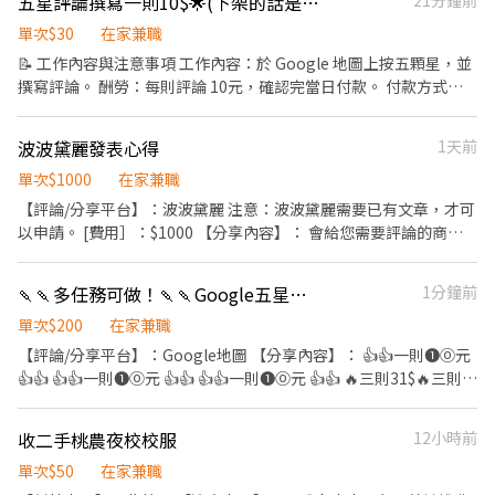
五星評論撰寫一則10$🌟(下架的話是在編輯）
21分鐘前
業》
則45元！
單次$30
在家兼職
📝 工作內容與注意事項 工作內容：於 Google 地圖上按五顆星，並
撰寫評論。 酬勞：每則評論 10元，確認完當日付款。 付款方式：
郵局、任何銀行轉帳，或使用街口支付。 --- ‼️一日最少三則 確認評
論成功方式： 使用其他帳號查看最新評論，若顯示評論即表示成
波波黛麗發表心得
1天前
功。
單次$1000
在家兼職
【評論/分享平台】：波波黛麗 注意：波波黛麗需要已有文章，才可
以申請。 [費用］：$1000 【分享內容】： 會給您需要評論的商家
和文字及圖片內容，只需複製貼上 【需求目的】： 分享心得 【交付
方式】： 分享鏈接後支付 【注意事項】：* 1.不可刪除文章 * 2.需幫
🍡🍡多任務可做！🍡🍡Google五星寫手✍️
1分鐘前
商家保密 * 3.評論完請提供鏈接回傳
單次$200
在家兼職
【評論/分享平台】：Google地圖 【分享內容】： 👍👍一則❶⓪元
👍👍 👍👍一則❶⓪元 👍👍 👍👍一則❶⓪元 👍👍 🔥三則31$🔥三則
31$🔥三則31$ 【注意事項】： 評論完 無痕模式未登入確認有看到
帳號才算成功 （或是使用其他帳號交替看有顯示出來） 支付方式：
收二手桃農夜校校服
12小時前
中信銀行、郵局、台新、上海（擇一） 其他銀行需手續費10！ ⚠️嚴
禁隨意刪除評論！！！⚠️嚴禁隨意刪除評論！！！ ❗️❗️注意事項❗️❗️ ·
單次$50
在家兼職
用無痕模式未登入狀態確認，有看到評論才算成功，或傳分享連結