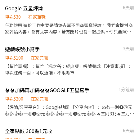
Google 五星評論
6天前
單次$30
在家兼職
任務說明 這份工作主要是請你去幫不同商家寫評論。 我們會提供商
家評論內容，會有文字內容，若有圖片也會一起提供。你只要照著
內容去完成評論就可以。 工作內容 • 幫不同商家寫評論。 • 每則
評論 10 元。 • 一個帳號一次最多 3 個商家 • 若被刪除，則不列入
遊戲帳號小幫手
3天前
計算 交件方式 完成後請把下面資料貼到 Google Sheet： • 上架日
期 • 帳號名稱 • 評論連結 • 你的名字 最後評論完回報你總共做了
單次$100
在家兼職
幾則，即可。 交付期限 2026/7/11 以前
【幫忙事項】：幫忙「楓之谷：經典版」帳號養成 【注意事項】：
單次任務一百，可以遠端，不限縣市
🐔🐔加碼再加碼🐔🐔GOOGLE五星寫手
1分鐘前
單次$200
在家兼職
【評論/分享平台】：Google地圖 【分享內容】： 👍👍一則❶⓪元
👍👍 👍👍一則❶⓪元 👍👍 👍👍一則❶⓪元 👍👍 🔥三則31$🔥三則
31$🔥三則31$ 【注意事項】： 評論完 無痕模式未登入確認有看到
帳號才算成功 （或是使用其他帳號交替看有顯示出來） 支付方式：
全家點數 300點1元收
6天前
中信銀行、郵局、台新、上海（擇一） 其他銀行需手續費10！ ⚠️嚴