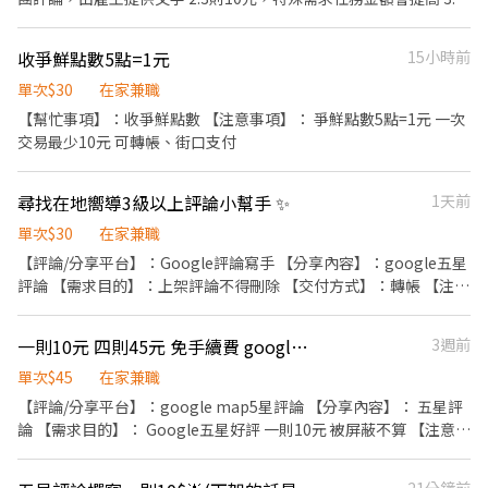
成任務都是馬上轉帳，不拖款 【需求目的】： 增加評論 【交付方
式】： 匯款 【注意事項】： 這是一個可以讓你賺零用錢的地方 不
收爭鮮點數5點=1元
15小時前
會賺到什麼大錢，一個月多個幾百還是有的 加入進來，請三思，不
要進來才覺得跟你想的不一樣
單次$30
在家兼職
【幫忙事項】：收爭鮮點數 【注意事項】： 爭鮮點數5點=1元 一次
交易最少10元 可轉帳、街口支付
尋找在地嚮導3級以上評論小幫手 ✨
1天前
單次$30
在家兼職
【評論/分享平台】：Google評論寫手 【分享內容】：google五星
評論 【需求目的】：上架評論不得刪除 【交付方式】：轉帳 【注意
事項】: 1.評論一則30元 2.需無痕確認評論，評論一週未被系統移除
之有效評論。 3.帳號需求在地嚮導 3級起，帳號存在多則評論才能
一則10元 四則45元 免手續費 google5星評論
3週前
應徵此工作。 4.google評論永久不得刪評，保密商家資訊。 5.細節
部分可以直接私訊，我們將詳細說明。 6.評論內容及照片統一提
單次$45
在家兼職
供，僅需複製貼上。 7. 帳號一組 8.目前需求3名評論員，如未即時
【評論/分享平台】：google map5星評論 【分享內容】： 五星評
回覆可能會請您延後評論！（審核訊息眾多，會主動聯繫符合資格
論 【需求目的】： Google五星好評 一則10元 被屏蔽不算 【注意事
者） 9.一律於確認有效評論後轉帳支付費用。 *符合資格者請截圖此
項】： 需永久保存，不得刪除 付款方式：銀行、街口免手續費，做
畫面應徵，以確保金額無誤 《此任務為一般被動收入，不影響正
完後匯款 一則10元 四則45元！ 一則10元 四則45元！ 一則10元 四