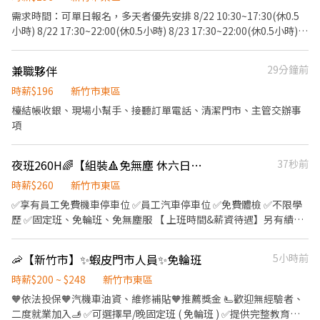
店：新竹市北區四維路36號1樓 新竹湳中 - 智取店：新竹市北區湳
應徵】 ʟɪɴᴇ：@129zmtom https://lin.ee/zhqIYXc (加入麻煩先傳
需求時間：可單日報名，多天者優先安排 8/22 10:30~17:30(休0.5
中街107號1樓 新竹食品 - 智取店：新竹市東區食品路394號1樓 新
您的大名及要應徵的職缺唷)
小時) 8/22 17:30~22:00(休0.5小時) 8/23 17:30~22:00(休0.5小時)
竹光復三 - 智取店：新竹市東區光復路一段45號1樓 新竹竹蓮 - 智取
8/28 17:30~22:00(休0.5小時) 8/31 17:30~22:00(休0.5小時) 9/4
店：新竹市東區南大路382號1樓 新竹光復三 - 智取店：新竹市東區
17:30~22:00(休0.5小時) 工作內容： -協助娃娃車租借事宜/其他主
光復路一段45號1樓 新竹慈雲 - 智取店：新竹市東區慈雲路125號
兼職夥伴
29分鐘前
管交辦事項 時薪：196/hr 其他： 1、需久站 2、親切服務的態度
1、2樓 新竹中華 - 智取店：新竹市東區中華路二段620號1樓 新竹鐵
時薪$196
新竹市東區
道 - 智取店：新竹市東區鐵道路一段28巷81號1樓 新竹武陵 - 智取
檯結帳收銀、現場小幫手、接聽訂單電話、清潔門市、主管交辦事
店：新竹市北區武陵路177之2號1樓 (慢速車) 竹北光明 - 智取店：
項
新竹縣竹北市光明五街319號 竹北勝利二 - 智取店：新竹縣竹北市
勝利十五街262號1樓 竹北科大 - 智取店：新竹縣竹北市科大一路43
號1樓 竹北高鐵 - 智取店：新竹縣竹北市高鐵三街43號1樓 竹東中豐
夜班260H🌈【組裝🔺免無塵 休六日】🉑週借支🌈M-C48
37秒前
- 智取店：新竹縣竹東鎮中豐路二段192號1樓 竹東東寧 - 智取店：
時薪$260
新竹市東區
新竹縣竹東鎮東寧路三段123號1樓 竹東長春 - 智取店：新竹縣竹東
鎮長春路三段296號1樓 竹東站前 - 智取店：新竹縣竹東鎮北興路一
✅享有員工免費機車停車位 ✅員工汽車停車位 ✅免費體檢 ✅不限學
段611號1樓 芎林文山 - 智取店：新竹縣芎林鄉文山路437號1樓 湖
歷 ✅固定班、免輪班、免無塵服 【 上班時間&薪資待遇】另有績效
口中山 - 智取店：新竹縣湖口鄉中山路二段336號1樓 新豐康樂 - 智
獎金2000元 中班:16:40-00:40---240(暫緩) 夜班:00:20-08:20---260
取店：新竹縣新豐鄉康樂路一段204號1樓 新豐松柏 - 智取店：新竹
【 休假制度】：週休六日 【 工作環境】：冷氣房-靜電衣 【 工作地
🦐【新竹市】✨蝦皮門市人員✨免輪班
5小時前
縣新豐鄉松柏街128號1樓 新埔福德 - 智取店：新竹縣新埔鎮福德街
點】：新竹市東區 【 工作內容】：產線:1.組裝、包裝、測試作業 【
17號1樓 關西正義 - 智取店：新竹縣關西鎮正義路186號1樓 -
用餐說明】：統一訂便當80元or對面有7-11 【 休息時間】：上下
時薪$200 ~ $248
新竹市東區
▶【一般門市有人店】：地點自選 🔹【新竹縣市】 新竹光華店 - 新
午各10分鐘，用餐60分鐘 【 職缺特色】：免費機車停車位、體檢補
🧡依法投保🧡汽機車油資、維修補貼🧡推薦獎金 🫷歡迎無經驗者、
竹市北區光華南街37號1樓 新竹竹文店 - 新竹市北區竹文街5號1樓
助全額、不限學歷、汽車停車位可申請(須付費) 傳你的名字以及截
二度就業加入🫸 ✅可選擇早/晚固定班 ( 免輪班 ) ✅提供完整教育訓