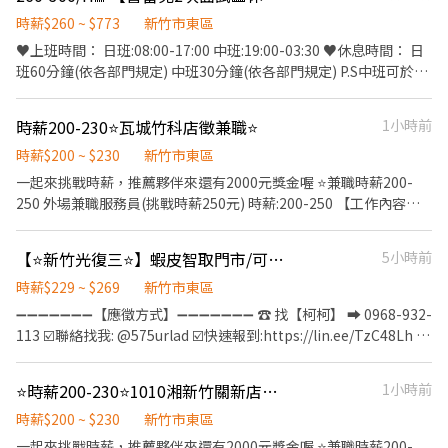
看單位) ♥️薪資待遇： 日班250元/時 包含出勤獎金20元 中、夜班
巷81號1樓 新竹光復三 - 智取店 新竹市東區光復路一段45號1樓 - 新
290元/時 包含出勤獎金20元 ♥️工作內容： 1.撕標籤、貼標籤 2.低速
時薪$260 ~ $773
新竹市東區
竹中山 - 智取店 新竹市香山區中山路640巷708號1樓 ⚠️⚠️一律採線
產品測試 3.端面存圖(端面清潔，端面存取圖片)檢查端面(確認模塊
上預約，請勿直接到現場應徵⚠️⚠️ - ⭐⭐⭐ 應 徵 方 式 ⭐⭐⭐ ➊請加入
♥️上班時間： 日班:08:00-17:00 中班:19:00-03:30 ♥️休息時間： 日
內有無髒污) 4.放大鏡(檢查標籤字樣缺陷) 5.酒精清潔塊外觀 6.確認
官方聯繫 👉 https://lin.ee/M1T2713 ➋留言：姓名/電話/地區/職
班60分鐘(依各部門規定) 中班30分鐘(依各部門規定) P.S中班可於上
外觀、測試及進出烤箱 ♥️用餐說明：員工餐廳或自帶便當 ★免學經
缺截圖
班前至公司餐廳用餐 ♥️休假制度：週休六日 ♥️工作地點：新竹市園
驗 ★免費機車位，汽車位1,200/月 傳你的名字以及截圖職缺，他會
區二路 ♥️工作環境：冷氣房無塵室 ♥️薪資待遇： 日班250元/時•
時薪200-230⭐️瓦城竹科店徵兼職⭐️
1小時前
跟你說後續唷 ID:@866feuvn(晨洸人力銀行官方帳號) 電話:
中班290元/時 包含出勤獎金20元(黃光區額外+10/H) ♥️工作內容：
0900768770 施先生 0901312635 方小姐
初期主要負責生產材料與耗材整理、物料搬運及庫房管理等作業，
時薪$200 ~ $230
新竹市東區
工作皆依標準作業流程(SOP)執行，公司亦提供完整安全教育與防護
一起來挑戰時薪，推薦夥伴來還有2000元獎金喔 ⭐️兼職時薪200-
裝備。 ♥️用餐說明：員工餐廳或自帶便當 傳你的名字以及截圖職
250 外場兼職服務員(挑戰時薪250元) 時薪:200-250 【工作內容】
缺，他會跟你說後續唷 ID:@866feuvn(晨洸人力銀行官方帳號) 電
1、熱情接待顧客，提供優質的服務體驗。 2、積極瞭解顧客需求，
話: 0900768770 施先生 0901312635 方小姐
並提供即時的服務。 3、專業介紹餐點，同時善於銷售。 外場資深
【⭐新竹光復三⭐】蝦皮智取門市/可兼職/有教育訓練/無經驗可/蝦智EQ
5小時前
服務員 時薪:230-250 【工作內容】 1、為顧客提供良好的接待與訂
位服務。 2、積極聆聽顧客並瞭解他們的需求，並提供即時的解答
時薪$229 ~ $269
新竹市東區
與幫助。 3、專業介紹餐點，同時善於銷售。 ❤每週彈性排班制，
➖➖➖➖➖➖➖【應徵方式】➖➖➖➖➖➖➖ ☎️ 找【柯柯】 ➡ 0968-932-
同享有薪年假。 ❤上班當日供應餐點及飲料。 ❤國定假日雙薪，有
113 ☑️聯絡找我: @575urlad ☑️快速報到:https://lin.ee/TzC48Lh 加
加班費(依照勞基法給付)。 ❤️享有員工8折優惠。 ❤️享有勞健保。
入後依照指示提供基本資料⭐優先安排
❤️享有月獎金，為自己薪水而外加薪。 ❤️每月提報『真心為你』為
➖➖➖➖➖➖➖➖➖➖➖➖➖➖➖➖➖➖➖ 【應徵職缺】兼職早班/兼職晚
⭐️時薪200-230⭐️1010湘新竹關新店徵兼職工讀生⭐️⭐️
1小時前
自己得到夥伴禮券，來店吃飯更有優惠，上班更真心為你創造自我
班/兼職全班 【工作內容】 ▲協助門市營運：包裹收寄、搬運、盤
價值。 ❤️每季提報『優秀同仁』為自己得到夥伴禮券，來店吃飯更
點、理貨、上架、進貨、補貨等 ▲維持門市作業區環境、清潔維護
時薪$200 ~ $230
新竹市東區
有優惠，上班更上一層樓創造自我價值
作業 ▲需配合單日騎車跑點 【將有教育訓練及門市實習】 【工作時
一起來挑戰時薪，推薦夥伴來還有2000元獎金喔 ⭐️兼職時薪200-