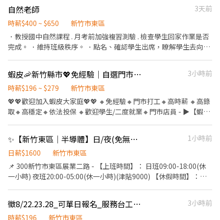
自然老師
3天前
時薪$400 ~ $650
新竹市東區
．教授國中自然課程 . 月考前加強複習測驗 . 檢查學生回家作業是否
完成。 ．維持班級秩序。 ．點名、確認學生出席，瞭解學生去向。
．維持教室內環境整潔。 ．回覆來電者對於補習班的疑惑。 ．課後
輔導。
蝦皮🦐新竹縣市💖免經驗｜自選門市｜高時薪｜高錄取｜包裹理貨員📦立即上工
3小時前
時薪$196 ~ $279
新竹市東區
💖💖歡迎加入蝦皮大家庭💖💖 🔸免經驗🔸門市打工🔸高時薪 🔸高錄
取🔸高穩定🔸依法投保 🔸歡迎學生/二度就業🔸門市店員 - ▶【蝦皮
🦐工作內容】： 1. 包裹收寄、搬運、盤點、理貨、上架等 2. 維持門
市清潔、維護環境 3. 智取店為無人商店，有單日跑點騎車需求(跑2-
✨【新竹東區｜半導體】日/夜(免無塵衣)測試組裝、包裝倉儲(可週領) #週休六日
1小時前
5間門市) 4. 有人店無須騎車 5. 須配合調店、支援【提供完整SOP及
店面實習】 - ▶【智取店】：上班時間 固定早班：07:00 - 13:30、
日薪$1600
新竹市東區
08:30 - 13:30 固定晚班：17:30 - 23:30、18:30 - 24:00 固定夜班：
📌 300新竹市東區展業二路 - 【上班時間】： 日班09:00-18:00(休
23:30 - 03:30 (每周至少配合4天，包含假日需排班) - ▶【一般門市
一小時) 夜班20:00-05:00(休一小時)(津貼9000) 【休假時間】：週
／有人店】： 上班時間 固定早班： 10:30-17:30 固定晚班： 16:15-
休六日(加班看自己意願) - 【工作內容】： ▪️Warehouse 倉儲
22:45、18:45-22:45（一週至少2天16:15起班） (每周至少配合4
▪️Assembly 組裝 ▪️Testing 測試 ▪️Packing 包裝 - 【薪資】：
徵8/22.23.28_可單日報名_服務台工讀生_巨城_H70
3小時前
天，包含假日需排班) - ▶【智取門市】：地點自選 🔹【新竹縣市】
40K起 【福利】： 三節禮金2000/1000/1000、 生日禮金1000，可
新竹北新 - 智取店：新竹市北區北新街135號1樓 新竹四維 - 智取
參加尾牙， 特休第一年即刻享有7天特休，全薪病假15天 - 【快速
時薪$196
新竹市東區