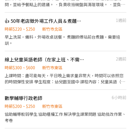
問，並給予餐點上的建議。 ．負責收拾碗盤與清理環境。 ．並負責
結帳、收銀等工作。 ．擔任廚師的助手，處理烹飪前與烹飪中之準
備工作與其他餐廳相關事務。 ．負責清理工作環境、設備和餐具。
👍 50年老店徵外場工作人員＆煮麵學徒
1週前
．協助測量食材的容量與重量。 ．打包外帶服務。
時薪$220 ~ $250
新竹市北區
早上洗菜，備料，外場收桌送餐。 煮麵師傅站前台煮麵，需要培
訓。
線上兒童英語老師（在家上班、不需進辦公室）
2週前
時薪$300 ~ $600
新竹市東區
上課時間：盡可能每天，平日晚上需求量非常大，時間可以依照您
的時間彈性安排 學生程度：幼兒園至國中 課程內容：兒童英語（語
法/口說），教材我們提供 注意事項： 1、有教5-12y兒童英語經驗
者加分 2、有教小班經驗者加分 3、需配合至少6個月，可接受再投
數學輔導行政老師
6小時前
遞履歷 4、全程線上授課 5、每節50分鐘、排班時間非常彈性
時薪$200 ~ $250
新竹市東區
協助輔導較弱學生 協助櫃檯工作 解決學生課業問題 協助批改作業、
考卷