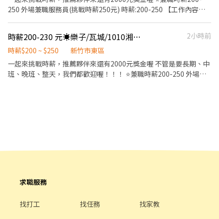
間】 ➡️兼職➡️ ⭕早班：
250 外場兼職服務員(挑戰時薪250元) 時薪:200-250 【工作內容】
07:00~12:00/07:30~12:30/08:00~13:00/08:30~13:30(彈性排班) ⭕
1、熱情接待顧客，提供優質的服務體驗。 2、積極瞭解顧客需求，
晚班：17:30~21:30/18:00~22:00/18:30~22:30 ⭕雙頭班：0700-
並提供即時的服務。 3、專業介紹餐點，同時善於銷售。 外場資深
時薪200-230 元☀️樂子/瓦城/1010湘（新竹東區）☀️⭐️
2小時前
1330 & 1730-0000 ▶實際排班補充：(實際排班依區經理安排為主)
服務員 時薪:230-250 【工作內容】 1、為顧客提供良好的接待與訂
上午 : 7:00-8:30之間到班 , 2-5小時 晚上 : 17:30-18:30之間到班 , 2-
位服務。 2、積極聆聽顧客並瞭解他們的需求，並提供即時的解答
時薪$200 ~ $250
新竹市東區
6小時 ⭕夜班時段：23:30–03:30（跨日夜班），實際上班時間依門
與幫助。 3、專業介紹餐點，同時善於銷售。 ❤每週彈性排班制，
一起來挑戰時薪，推薦夥伴來還有2000元獎金喔 不管是要長期、中
市安排為主。 • 跑點範圍：工作型態為每日跑點約3–10家門市，跑
同享有薪年假。 ❤上班當日供應餐點及飲料。 ❤國定假日雙薪，有
班、晚班、整天，我們都歡迎喔！！！ ⭐️兼職時薪200-250 外場兼
點距離約16km內。 (需有交通工具) ✅六日兩天都要能配合排班喔
加班費(依照勞基法給付)。 ❤️享有員工8折優惠。 ❤️享有勞健保。
職服務員(挑戰時薪250元) 時薪:200-250 【工作內容】 1、熱情接待
~♥ 【薪資待遇】 ➡️兼職，時薪229-269 (教育訓練及實習皆有支
❤️享有月獎金，為自己薪水而外加薪。 ❤️每月提報『真心為你』為
顧客，提供優質的服務體驗。 2、積極瞭解顧客需求，並提供即時
薪) 【休假制度】 一周至少可配合4天(假日需可配合排班，依排班主
自己得到夥伴禮券，來店吃飯更有優惠，上班更真心為你創造自我
的服務。 3、專業介紹餐點，同時善於銷售。 外場資深服務員 時
管安排為主) 【工作地點】 新竹光復三 - 智取店-新竹市東區光復路
價值。 ❤️每季提報『優秀同仁』為自己得到夥伴禮券，來店吃飯更
薪:230-250 【工作內容】 1、為顧客提供良好的接待與訂位服務。
一段45號1樓
有優惠，上班更上一層樓創造自我價值
2、積極聆聽顧客並瞭解他們的需求，並提供即時的解答與幫助。
3、專業介紹餐點，同時善於銷售。 ❤每週彈性排班制，同享有薪年
假。 ❤上班當日供應餐點及飲料。 ❤國定假日雙薪，有加班費(依照
勞基法給付)。 ❤️享有員工8折優惠。 ❤️享有勞健保。 ❤️享有月獎
金，為自己薪水而外加薪。 ❤️每月提報『真心為你』為自己得到夥
伴禮券，來店吃飯更有優惠，上班更真心為你創造自我價值。 ❤️每
求職服務
季提報『優秀同仁』為自己得到夥伴禮券，來店吃飯更有優惠，上
班更上一層樓創造自我價值
找打工
找任務
找家教