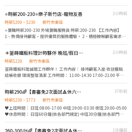
新竹金竹店 - 新竹市北區金竹路104號1樓 新竹南大店 - 新竹市東區
圖職缺，他會跟你說後續唷 ID:@866feuvn(晨洸人力銀行官方帳號)
練及店面實習 ✅可配合調店、支援佳 - 【有人店】 🔸工作內容： 1.
南大路576.576-1號1樓 新竹大同店 - 新竹市東區大同路69號1樓 新
電話: 0900768770 施先生 0901312635 方小姐
負責包裹收寄、搬運、盤點、理貨等 2.提供顧客接待、收銀結帳等
竹光復二店 - 新竹市東區光復路二段142號1樓 新竹東南店 - 新竹市
⭐️時薪200-230⭐️樂子新竹店-寵物友善
2小時前
服務 3.維持門市作業區環境、清潔維護作業 🔸上班時間： 早班時段
東區東南街80號1樓 新竹金山店 - 新竹市東區金山北一街116號1樓
▸10:30-17:30 晚班時段▸16:15-22:45、18:45-22:45 ⚠️晚班一週至少
時薪$200 ~ $230
新竹市東區
新竹建中店 - 新竹市東區建中路85號1樓 新竹關新店 - 新竹市東區關
2天16:15上班⚠️ 🔸時薪：200-220/H 🔸排休制：一週依主管排班2-
⭐️兼職時薪200-230 外場兼職服務員 時薪:200-230 【工作內容】
新東路360號1樓 竹北中山店 - 新竹縣竹北市中山路57號1樓 竹北中
4天，假日要可配合排班
1、熱情接待顧客，提供優質的服務體驗。 2、積極瞭解顧客需求，
正店 - 新竹縣竹北市中正西路552號1樓 竹北勝利店 - 新竹縣竹北市
▁▁▁▁▁▁▁▁▁▁▁▁▁▁▁▁▁▁▁▁▁▁▁▁▁▁▁▁▁▁
並提供即時的服務。 3、專業介紹餐點，同時善於銷售。 4、送上餐
勝利五路150號1樓 竹北新溪店 - 新竹縣竹北市新溪街10號1樓 竹北
【智取店】 🔸工作內容： 1.負責包裹收寄、搬運 2.維持門市作業區
點及飲品。 5、餐廳環境整理與清潔。 ❤每週彈性排班制，同享有
嘉豐店 - 新竹縣竹北市嘉豐五路二段132號1樓 竹東民族店 - 新竹縣
＊菳蒔鐵板料理計時夥伴 晚班/假日（長期）
2小時前
環境、清潔維護作業 3.須配合"單日"跑點及鄰近有人店門市支援 4.
薪年假。 ❤上班當日供應餐點及飲料。 ❤國定假日雙薪，有加班費
竹東鎮民族路58號1、2樓 竹東杞林店 - 新竹縣竹東鎮杞林路8號1樓
主管交辦各項事務 ⚠️需有駕照、機車，需配合單日跑點支援鄰近門
(依照勞基法給付)。 ❤️享有員工8折優惠。 ❤️享有勞健保。 ❤️享有
時薪$220
新竹市東區
新豐文昌店 - 新竹縣新豐鄉文昌街68號1樓 湖口安宅店 - 新竹縣湖口
店⚠️ 🔸上班時間： 早班▸07:00-12:30 / 08:30-13:30 ( 至少需配合5H
月獎金，為自己薪水而外加薪。 ❤️每月提報『真心為你』為自己得
鄉安宅四街21號1樓 湖口成功店 - 新竹縣湖口鄉成功路102-1號1樓 -
菳蒔鐵板料理誠徵工作夥伴！ 工作內容： 接待顧客入座 收送餐點
) 晚班▸17:30-22:30 / 18:30-23:30 🔸時薪：208-248/H 🔸排休制：
到夥伴禮券，來店吃飯更有優惠，上班更真心為你創造自我價值。
▸加入快速回覆📞：https://lin.ee/bWWeLDF ▸ 朱專員：
結帳收銀 環境整理清潔 工作時間： 11:00-14:30 17:00-21:00 平日
一週依主管排班2-4天，假日要可配合排班 - 🦐工作地點 ：(依門市
❤️每季提報『優秀同仁』為自己得到夥伴禮券，來店吃飯更有優
@edb4445b ▸ 留言姓名✚電話✚職缺截圖，應徵蝦皮門市💗 ✨無須
晚班可彈性調整上班時間 依照當日營運狀況，下班時間可能會提前
當下缺額為主) 【有人店】 新竹光復二店 新竹市東區光復路二段142
惠，上班更上一層樓創造自我價值
任何費用♡歡迎詢問✨ ❌一律視訊面試﹐勿直接到現場應徵❌
或延後 薪資依照打卡紀錄計算 排班時數獎金： 排班時數累積滿兩百
號1樓 新竹關新店 新竹市東區關新東路360號1樓 新竹金山店 新竹市
時薪290🌈【書審免2次面試🔺休六日🔺週預支】M-C41
37秒前
小時獎金2000 滿兩百五十小時獎金2500 滿三百小時獎金3000 以此
東區金山北一街116號1樓 新竹建中店 新竹市東區建中路85號1樓 -
類推 每年度會重新計算一次 福利：不定期聚餐、依照工作能力及年
時薪$230 ~ $773
新竹市東區
香山牛埔店 新竹市香山區牛埔路88號1樓 【智取店】 新竹四維 - 智
資表現調整薪水、三節獎金
♥️上班時間： 日班:08:00-17:00 中班:19:00-03:30 夜班:20:00-05:00
取店 新竹市北區四維路36號1樓 新竹湳中 - 智取店 新竹市北區湳中
♥️休息時間： 日班60分鐘(依各部門規定) 中班30分鐘(依各部門規
街107號1樓 新竹北新 - 智取店 新竹市北區北新街135號1樓 - 新竹慈
定) P.S中班可於上班前至公司餐廳用餐 ♥️休假制度：週休六日 ♥️工
雲 - 智取店 新竹市東區慈雲路125號1、2樓 新竹竹蓮 - 智取店 新竹
作地點：新竹市水利路 ♥️工作環境：冷氣房無塵室(靜電衣；無塵衣
市東區南大路382號1樓 新竹鐵道 - 智取店 新竹市東區鐵道路一段28
260-300/H🌈【書審免2次面試🔺休六日🔺週預支】M-C41(園區)
1分鐘前