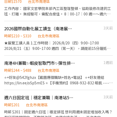
日薪$1570
台北市南港區
工作內容： 國家文官學院本部內工區整理整頓、協助裝修改建的工
班、打雜。 無經驗可，需配合度佳。 8：00-17：00 週一～週六都
可彈性接工作。 午休1小時
2026國際自動化展工讀生（南港展覽館）
3天前
時薪$210 ~ $310
台北市南港區
★展覽工讀人員 1.工作時間： 2026/8/20（四）9:00~17:00
2026/8/21（五）9:00~17:00 週四（第一天），請提前15分鐘抵達
會場。 2.職務內容： •主動跟顧客交換名片(換袋子/換禮物..) •協
助產品推廣、繞場、邀請好友加入以及協助攤位活動等
南港4H兼職✨蝦皮智取門市✨彈性排班✨時薪244-264✨無經驗可✨PW
1週前
時薪$244 ~ $488
台北市南港區
⭐+好友@542fghzx【截圖應徵職缺+姓名+電話】 ⭐+好友連結
https://lin.ee/oSp5mES ⭐【手機預約】0968-932-832 皓凱 ------
------------------------------------------ 智取門市，無經驗可，完
整教育訓練 ⭐【工作內容】： 1. 協助門市營運：包裹收寄、搬運、
週六日固定班｜穩定兼職｜南港站5分鐘
3天前
盤點、理貨、上架等 2. 維持門市作業區環境、清潔維護作業 3. 智取
店為無人商店，有跑點需求(少數區域除外) 早班全班兼職人員每日
時薪$201
台北市南港區
工作門店會分在3-5間門市排班 晚班兼職人員每日工作門店會分在
時薪 $201｜固定週六日班｜穩定排班 想利用週末固定增加收入嗎？
1-3間門市排班 (多數區域為2間以內) 4. 須配合蝦皮店到店工作內容