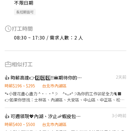
不限日期
長短期皆可
打工時間
08:30 ~ 17:30 / 需求人數：2 人
相似打工
👍 時薪高達👉2️⃣9️⃣5️⃣‼️🍔期待你的「麥」力演出🍟餐飲服務員
2天前
時薪$196 ~ $295
台北市內湖區
🐾小狸花盡心盡力 ^• ᵕ •^ ੭ ^⦁⩊⦁^ ੭為你的工作卯足全力🐈‍⬛
👉如果你想找：士林區、內湖區、大安區、中山區、中正區、松山
區、信義區、文山區的職缺請繼續看下去 👉如果你有其他地區或其
他職缺想參考，也可以私訊我唷 .˚⊹ ⁺‧ 【工作內容】 ‧⁺ ⊹˚. 🍎 顧
👍 可週領現💖內湖、汐止🦐蝦皮包裏外送員/免經驗平均50～80K，公司車
3小時前
客服務 🍌 炸物製餐 🍑 廚具、環境清潔維護 🫐 主管交辦事宜 🍉 內外
場都會接觸唷 .˚⊹ ⁺‧ 【工作時間】 ‧⁺ ⊹˚. ☀️ 早班：07:00 - 14:00
時薪$400 ~ $500
台北市內湖區
🌙 晚班：16:00 - 23:00 ⭐ 夜班：21:00 - 02:00 ⚠️每間店有缺的時段