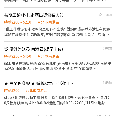
假日班時間固定，不臨時改班，方便安排生活。 🔹 工作內容 • 收
調整 5. 偶爾須配合鄰近有人店門市支援 ⭐【薪資待遇】：兼職時薪
銀與顧客服務 • 補貨與貨架整理 • 基本現場支援 🔹 我們希望 ✔ 可
$244 元起 (已含交通津貼) ⭐【休假制度】：排休制 ⭐【上班時間】
固定週六日上班 ✔ 出勤穩定 ✔ 做事負責、有效率 🔹 適合 ✔ 想找穩
長期工讀/釣具電商出貨包裝人員
3小時前
區塊時段 彈性好排！ 早班時薪 - 07:00-12:00、07:30-12:30、
定週末工讀 ✔ 可長期配合者 👉 本職缺重視出勤穩定度，請確認可
08:00-13:00、08:30-13:30 晚班時薪 - 17:30-21:30、18:00-
固定配合再投遞。
時薪$200 ~ $210
台北市南港區
22:00、18:30-22:30、17:30-22:30、17:30-23:30 (排班2-5小時) ▶️
*此工作職缺要求效率快且細心不出錯* 對釣魚或是戶外活動有興趣
若包裹多,會加班0.5到1小時 ▶️實際排班時數依主管安排 📍【上班地
或是有經驗佳 1.協助蝦皮/官網 包裝裝箱出貨 70% 2.貨品上架拆箱
點】南港區門市群（智取店） 南港忠孝 - 智取店｜南港區忠孝東路
清點20% 3.產品貼標籤，分裝包裝 10% 4.出貨結束環境維護 5.其他
七段584號1樓 南港新民 - 智取店｜南港區新民街15號1樓 南港中研
主管交辦事項 排班方式：每週一到五 每日工作時間：10:00-19:00
- 智取店｜南港區研究院路二段12巷58弄21號1樓 南港舊莊 - 智取店
徵 優質外送員 南港區(提早卡位)
2天前
每日休息時間︰午休一小時 休息有無計薪供餐：無 環境冷氣舒適，
｜南港區舊莊街一段93號1樓 南港東明 - 智取店｜南港區東明街15
需要細心且動作快的您，同事皆是八年級生好相處，講求團隊合
時薪$250 ~ $450
台北市南港區
號1樓 南港富康 - 智取店｜南港區富康街49巷2號1樓 南港高工 - 智
作，好的工作環境能更發揮效率、細心且確實，辦公室有養一隻可
線上知名連鎖店電商 區域:台北市(南港區) 時段:08:30~18:00 時薪:平
取店｜南港區興中路12巷1號1樓 南港重陽 - 智取店｜南港區重陽路
愛的小狗，時常會有點心飲料零食櫃可以跟我們一起享用！
均250~400元 內容:外送包裹 狀態:貨小 貨多 密度高 聯繫:
125巷22號1樓 南港陽松 - 智取店｜南港區重陽路486號1樓 南港玉
@100vttsk 鄒先生 (姓名 電話 可送區域 時段 找鄒先生)
成 - 智取店｜南港區昆陽街9號1樓 南港九如 - 智取店｜南港區研究
院路二段184之2號1樓 南港經貿 - 智取店｜南港區經貿二路157巷
★ 需全程參與 ★ 遊戲/展場 - 活動工讀 ★
1週前
36弄88號1樓 - ⭐【福利】：三節禮品或禮金、結婚生育禮金、喪儀
時薪$200
台北市南港區
慰問金(到職滿一個月即可享有)、另外教育訓練、實習皆有支薪且享
勞健團保完整保障 📩 加入蝦皮小隊! 立即私訊我們「智取門市應
step 36. 遊戲活動工讀 日期：8/7-8/9共3天，需全程參與。 時間：
徵」✨ ✨+好友@542fghzx【截圖應徵職缺+姓名+電話】 ✨+好友連
8/7教育訓練 約 4 hr 8/8-8/9活動日約10:30-22:00 / 11.5hr 地點：
結 https://lin.ee/oSp5mES ✨【手機預約】0968-932-832 皓凱 新
北流戶外廣場 ( 台北市南港區市民大道八段99號 ) 工作內容：協助現
竹以北，各區蝦皮門市兼職直接++
場/舞台互動活動及現場各庶務性工作、推廣及動線引導 時薪：200