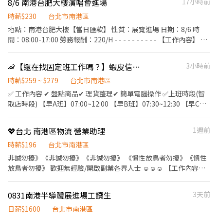
8/6 南港台肥大樓演唱會進場
17小時前
元 服裝：黑色上衣(無大LOGO)+深色長褲(不破)+包鞋 備註：
-8/21(五)前匯款，非中國信託者將扣15元手續費 -休息時間將依照
時薪$230
台北市南港區
活動現場安排為主 -報名不表示錄取，錄取者會主動聯繫 -超過8小
地點：南港台肥大樓【當日匯款】 性質：展覽進場 日期：8/6 時
時依勞基法規定加班加成
間：08:00-17:00 勞務報酬：220/H - - - - - - - - - - 【工作內容】 •
依指示進行搬運、拆卸 • 保持現場整潔與秩序 ✅協助確認好可參與
的日期、時間，可以參與配合夥伴再報名，謝謝。 【工作服裝】：
🦐【還在找固定班工作嗎？】蝦皮信義區智取門市招募中｜友善環境・穩定收入✨
3小時前
布鞋、工作手套。 📌 工作時間依照現場狀況調整，可能提早或延後
結束，須可配合現場異動，依照實際時間計薪 （勞務報酬220/hr，
時薪$259 ~ $279
台北市南港區
用餐休息1小時不計薪/供餐） ⚠️本次工作仍須視業主最終需求及現
✅ 工作內容 ✔ 盤點商品✔ 理貨整理✔ 簡單電腦操作 ✅上班時段(智
場狀況調整，如因業主取消、天候、不可歸責於本公司之因素導致
取店時段) 【早A班】07:00~12:00 【早B班】07:30~12:30 【早C
班別取消，本公司保留調整或取消班別之權利
班】08:00~13:00 【早D班】08:30~13:30 【晚A班】17:30~21:30
【晚B班】18:00~22:00 【晚C班】18:30~22:30 【夜班】
💖台北 南港區物流 營業助理
1週前
23:30~03:30 【假日早班】07:00-12:00 【假日晚班】17:30-23:30
智取店工作地點： 信義中全 虎林街.號 信義景聯 吳興街.號 信義松山
時薪$196
台北市南港區
松山路.號 信義嘉興 嘉興街.號 信義忠孝 忠孝東路五段.號 信義象山
非誠勿擾》《非誠勿擾》《非誠勿擾》 《慣性放鳥者勿擾》《慣性
信義路六段.號1樓 信義吳興二吳興街.號1樓 -------------------------
放鳥者勿擾》 歡迎無經驗/開啟副業各界人士 ☺☺☺ 【工作內容】
---------------- ✅上班時段(有人店時段) 【早班】11:00-17:30 【晚
營業助理 【工作時段】 週一~週五 09:00~17:00 直接投遞履歷 或電
班】16:15-22:45 【午班】15:00-19:00 【假日班】11:00-22:45 有
洽 楊經理 0933031321
0831南港半導體展進場工讀生
3天前
人店工作地點： 信義虎林店 虎林街.號1樓 信義吳興店 吳興街.號1樓
✅ 應徵方式: 請截圖此職缺資訊，並提供以下資料，方便我們盡快為
日薪$1600
台北市南港區
您安排面試 ✎ 官方：@weiko ⭢ https://lin.ee/Yl34kL8 ✎ID：