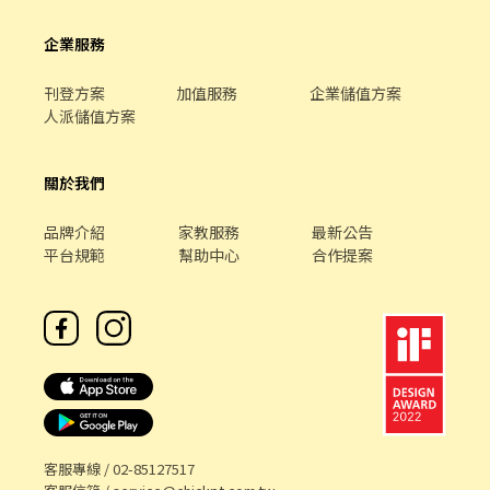
應徵方式 ➤ 加入官方帳號 ➜ https://reurl.cc/bVWdV3 ID：
@446nvivi 📩 傳送資料：【截圖職缺＋姓名＋電話】 📞 直接聯
企業服務
絡：優信-艾瑞克 0968-932-939
刊登方案
加值服務
企業儲值方案
人派儲值方案
關於我們
品牌介紹
家教服務
最新公告
平台規範
幫助中心
合作提案
客服專線 /
02-85127517