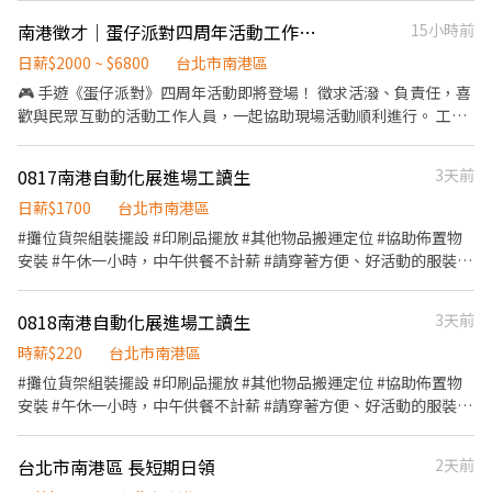
算) ②勞保、健保、意外險 ③每月提撥勞工退休新制6% ④特休按照
📍台北市文山區指南路二段67號 台北木新店📍台北市文山區木新路
門店唷! --------------------------- 【⚡智取店(無人店)⚡】 ✦工作薪
勞基法規定 ⑤颱風天出勤津貼 ⑥員工用餐折扣 ⑦提供員工制服 ⑧
南港徵才｜蛋仔派對四周年活動工作人員】
15小時前
三段174號 台北動物園三店📍台北市文山區新光路二段30號 .˚⊹ ⁺‧
資 $244/hr(南港區)+(晚班獎金 20 /夜班獎金 40) ✦工作內容-不需顧
任職一年後提供免費健檢
【超級亮點】 ‧⁺ ⊹˚. 💼 勞保・勞退・團保 ⛽ 汽機車油資補貼 🔧 汽
客服務 1.包裹搬運、理貨(搬物流箱10~15公斤不等) 2.維持門市作業
日薪$2000 ~ $6800
台北市南港區
機車修繕補貼 🤝 推薦好友獎金 $600/人 📆 國定假日上班享雙倍薪資
區環境、清潔 3.配合單日跑點(1~5間門市) 🔔需自備機車、駕照 ✦工
🎮 手遊《蛋仔派對》四周年活動即將登場！ 徵求活潑、負責任，喜
💥 .˚⊹ ⁺‧ 【 想聯繫我】 ‧⁺ ⊹˚. ☝️ 點選【立即應徵】我會速度回覆
作時間 (日排2~5hr依實際情況而定) ⭕缺額門市、班別如下方⭕ 固
歡與民眾互動的活動工作人員，一起協助現場活動順利進行。 工作
你！ ✌️ 或加入 🅻🅸🅽🅴：https://lin.ee/8rsUSDv 🤟 留言「姓名＋
定早班 07:00-13:30、08:30-13:30 固定晚班 17:30-23:30、18:30-
時間與薪資 • 8/13（四）15:00－19:00｜進場協助、教育訓練｜薪
電話＋截圖職缺」就能聯繫上～ 若想參考其他職缺，可以到我的
23:30 固定夜班 23:30-03:30 ✦排班方式 含假日周排班3-5天班 -----
資 NT$800 • 8/14（五）10:30－19:30｜活動執行｜薪資
Threads，看更多更多的職缺喔♬ My Threads：tsaipei_ruby
0817南港自動化展進場工讀生
3天前
---------------------- 【✅有人店(一般門市)✅】 ✦工作薪資
NT$2,000 • 8/15（六）10:30－19:30｜活動執行｜薪資 NT$2,000
https://reurl.cc/7b2vad 別害羞❌別害怕❌找工作聯繫我⭕
$226/hr(南港區) ✦工作內容- (提供完整教育訓練及店面實習) 1.負
• 8/16（日）10:30－19:30｜活動執行、撤場協助｜薪資
日薪$1700
台北市南港區
責包裹收寄、搬運、盤點、理貨等 2.門市相關作業 3.可配合調店、
NT$2,000 • 完整配合四天者，合計薪資 NT$6,800。 工作內容 •
#攤位貨架組裝擺設 #印刷品擺放 #其他物品搬運定位 #協助佈置物
支援佳(兼職可不調店) ✦工作時間 ⭕缺額門市、班別如下方⭕ 固定
現場活動支援與秩序維護。 • 闖關遊戲說明及民眾互動。 • 引導
安裝 #午休一小時，中午供餐不計薪 #請穿著方便、好活動的服裝 #
早班 10:30-17:30 (平日4-6H/假日6-8H) 固定晚班❶16:15-22:45
參加者排隊及完成活動。 • 活動道具整理與機動支援。 • 協助進
需簽立勞報單
❷18:45-22:45（一週至少2天16:15起班） ✦排班方式 含假日周排
場布置及活動撤場。 應徵條件 • 個性活潑、不怕生，能主動與民眾
班3-5天班 ----------------------------- ▶工作地點 (可自選門店) 缺
0818南港自動化展進場工讀生
3天前
互動。 • 可配合長時間站立及現場走動。 • 有活動執行、展場或
額如下 ⚡南港忠孝 - 智取店 南港區忠孝東路七段584號1樓(缺早、
遊戲關主經驗者優先。 • 能完整配合四天工作者優先錄取。 工作福
時薪$220
台北市南港區
晚、假日早、假日晚) ✅南港研究店 南港區研究院路二段23號1樓(缺
利與休息 • 活動日提供午餐輕食及飲用水。 • 工作期間依現場狀
#攤位貨架組裝擺設 #印刷品擺放 #其他物品搬運定位 #協助佈置物
早、晚、假日、月) ✅南港興中店 南港區興中路28巷3號1樓(缺早、
況安排輪休，每次約 10 分鐘。 應徵資料 • 可配合的工作日期。 •
安裝 #午休一小時，中午供餐不計薪 #請穿著方便、好活動的服裝 #
假日)
過往活動、展場或工讀經驗。 • 個人近期生活照。 • 是否可完整
需簽立勞報單
配合 8/13 教育訓練及 8/14－8/16 活動執行。
台北市南港區 長短期日領
2天前