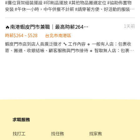
#攤位貨架組裝擺設 #印刷品擺放 #其他物品搬運定位 #協助佈置物
0979661360 ✎ 聯絡方式 :0979-661-360（聯繫：茜茜 ʚɞ）
安裝 #午休一小時，中午供餐不計薪 #請穿著方便、好活動的服裝 #
需簽立勞報單
🔥南港蝦皮門市兼職｜最高時薪264元💰｜智取店/有人店｜立即應徵/蝦MH
1天前
時薪$264 ~ $528
台北市南港區
蝦皮門市店到店人員廣泛徵才 🔧 工作內容 🔸 一般有人店：包裹收
寄、搬運、收銀結帳、顧客服務與門市接待 🔸 智取無人店：包裹搬
運與整理、維持門市環境整潔、需騎機車跑不同店點（約3~5間智取
店） ✅提供完善教育訓練與店面實習(皆有支薪) 🕐 工作時間 ⭐ 一般
有人店 ⭐ 📌 兼職時薪人員 早班：11:00~17:30 晚班：
16:15~22:45、18:45~22:45 ⭐ 智取無人店 ⭐ 兼職早班
07:00~12:00、07:30~12:30、08:00~13:00、08:30~13:30 兼職晚班
17:30~22:30 夜班時段 23:30–03:30，需先在早班或晚班實習，實習
時間最晚可從19:00開始。 💰 薪資待遇 一般店：時薪226(含津貼) 智
取店：時薪264(含津貼) ✅ 國定假日排班享有雙倍時薪 📅 休假制度
排班制，一週排班約4天(假日須可配合排班) 【 工作地點 】 以下門
市都可應徵 ⭐ 一般有人店 ⭐ 南港研究店 台北市南港區研究院路二段
求職服務
23號1樓 南港興中店 台北市南港區興中路28巷3號1樓 南港成功店
台北市南港區成功路一段1號1樓 ⭐ 智取無人店 ⭐ (各跑店點區域代
找打工
找任務
找家教
表門市) 南港忠孝 - 智取店 台北市南港區忠孝東路七段584號1樓 📲