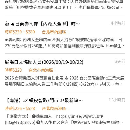
🛵店到宅配送員🦐 ⚠️要有安卓手機：因為外送系統目前僅支援安卓
不同，應徵時請告知我要應徵哪一區或哪間店 .˚⊹ ⁺‧ 【薪資制度】
系統（用空機或分享網路也可以唷！）。 ⚠️自備機車也可騎公司電
‧⁺ ⊹˚. 💰 在上述時段內，時薪為 $ 225 ~ 240 🪙 若非以上時段，時
動三輪車 ⚠️保障貨量，免搶單 ⚠️如自備機車需能配合裝機車貨架 ⚠️
薪為 $ 196 💰 過00:00 + $ 55 夜班津貼 .˚⊹ ⁺‧ 【 休假制度】 ‧⁺ ⊹˚.
沒經驗可👉👉👉app自動排好配送路線，不怕路不熟 ⚠️有經驗可
👍 🔥日商壽司郎【內湖大全聯】時薪230元起-兼職人員🙆‍♀️六日250元起💰
4小時前
📌 採排休制（無固定休） 🗓️ 周一至週日皆需排班 🚫 周六、周日可
👉👉👉至門市自行取貨配送，沒有傳統宅配人事問題 📌 工作內
排休不可固定休 .˚⊹ ⁺‧ 【上班地點】 ‧⁺ ⊹˚. 👉士林區 台北士林店
容： ↪︎ 騎機車(自備或公司車)將包裏從門市配送至買家地點(範圍
時薪$230 ~ $280
台北市內湖區
📍台北市士林區中山北路五段602號 👉內湖區 台北西湖店📍台北市
3km內) 在我們這裡的夥伴收入大概長這樣： 🛵 隨便送送（熟悉路
🍣壽司郎-內湖大全聯店🍣 🎉擴大招募🙆‍♀️徵的就是你🎉 💰時薪平日
內湖區內湖路一段283號 台北舊宗二店📍台北市內湖區舊宗路一段
線中）：$40,000 ~ $60,000 元 / 月 🛵 乖乖聽話送（穩定出勤）：
230元起✅️假日250起⤴️ 🏅高時薪🧧福利優🎊彈性排班📝 👨‍🎓學生打
275號 👉大安區 羅斯福店📍台北市大安區羅斯福路二段45號 台北麟
$60,000 ~ $80,000 元 / 月 🔥 拼命努力送（挑戰極限）：$80,000 ~
工👩‍🎓二度就業🎈假日兼職⭐️ 🏍機車免費停車🛵上班好方便🎉 ✨️✨️
光店📍台北市大安區和平東路三段406巷8號 台北復興二店📍台北市
$180,000 元 + 額外加碼獎金！ ━━━━━━━━━━━━━━━━
暑期學生打工搶先徵才中✨️✨️ ⭕招募條件 ✅️良好職前教育訓練，無
大安區復興南路二段273號 台北光復店📍台北市大安區光復南路286
展場日文協助人員(2026/08/19-08/22)
3天前
✅ 領薪彈性：每月15號準時發薪（可匯款/領現），亦可配合【每週
經驗者也可以加入！！！ ✅️歡迎開學打工、假日兼職、二度就業、
號 👉中山區 台北長春店📍台北市中山區長春路172號 台北南京五店
領薪】，週週有錢花！ ━━━━━━━━━━━━━━━━━ 📍
外籍學生、實習簽約。 ✅️彈性排班：08:30~23:00(請於面試時與店
時薪$220
台北市南港區
📍台北市中山區南京東路三段210之1號 👉中正區 林森二店📍台北
【熱門開缺地點 ── 趕快卡位】
長確認班表) ✅️不管是平日早班、週末假日班、放學後打烊班皆有職
2026 台灣機器人與智慧自動化展 ＆ 2026 台北國際自動化工業大展
市中正區林森南路1號 台北濟南店📍台北市中正區濟南路二段66號
━━━━━━━━━━━━━━━━━ 台北市、新北市各行政區皆
缺，歡迎直接投遞履歷！ ⭕工作內容 ▪外場🎈 帶客入座→介紹、
展場現場日文協助人員 工作時間:8/19(四)-8/22(六)，共4天 ，每日
台北館前店📍台北市中正區館前路8號 台北公園店📍台北市中正區
有缺額（文山、林口、板橋、永和、中和、新店、三重、新莊、樹
服務→飲料提供→餐具清洗→桌邊結帳→收銀結帳......等。 ▪內場🍣
09:00-17:30(中午13:00-13:30休息)，工時8小時 需求人數:2人(需展
公園路30-1號 台北南昌店📍台北市中正區南昌路一段149號 👉松山
林、土城、淡水、信義、大同、萬華、松山、中山、內湖...等） 點
商品進貨、準備、整理→餐點製作→提供餐點→餐具清洗→環境整
覽期間4天皆可出勤) 日文能力N2以上
區 台北民生店📍台北市松山區民生東路三段135號 台北民權店📍台
擊立即應徵，私訊告知小編你想送哪一區，馬上幫你保留就近站
【南港】🦐 蝦皮智取/門市 🔎最新缺額門店 ⚡快速報到
17小時前
理維護......等。 ▪洗碗區🫧 餐具清洗、環境整理整頓、環境清洗......
北市松山區民權東路三段128號 台北南京二店📍台北市松山區南京
點！ ━━━━━━━━━━━━━━━━━ 📩 【火速卡位應徵流
等。 ✨️在職教育訓練完善，無經驗者也OK✨️ ⭕獎金福利 ▪生日禮
時薪$226 ~ $528
台北市南港區
東路五段162號 台北南京六店📍台北市松山區南京東路四段57號 👉
程】 ➊ 點擊填寫廠商制式履歷（1分鐘完成，快速安排送審）： 👉
券！ ▪員工用餐優惠！ ▪不定期活動競賽獎金！ ▪一年4次考核及
信義區 忠孝四店📍台北市信義區忠孝東路五段522號 台北101店📍
【 應徵方式 】 ❶點擊加入：https://lin.ee/WqWCLbfK
https://reurl.cc/V292KN 🔒 【隱私防線】個資僅供廠商審核，敏感
調薪！ ▪加班費5分鐘為單位計算！ ▪介紹親朋好友入職，期滿可
台北市信義區市府路45號 台北夢廣場店📍台北市信義區松高路11號
(ID:@473pncvb) ❷加入後務必留言【姓名+電話+找陳先生 應徵南
欄位（身分證/詳細地址）錄取前皆可先不填！ ➋加入留言： 👉
獲得3,000～5,000元獎金！ ⭕基本保障 ①加班費(以5分鐘為單位計
👉文山區 台北興隆店📍台北市文山區興隆路三段54號 台北指南店
港區蝦皮門市(或職缺截圖)】 ⚠️面試、應徵請線上預約，勿直接跑
https://lin.ee/OBnhVN5 私訊留下 ⌜姓名+電話 +應徵蝦皮外送」💥