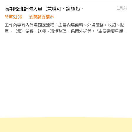
江水坊。我們不只是一間茶室餐酒館，更希望成為一個能讓夥伴一
長期晚班計時人員（兼職可、謝絕短期工讀）
1月前
起成長、一起創造回憶的地方。 ⸻ 【工作職缺】 餐飲人員（起
薪 $210 起） * 菜單介紹、點餐及送餐服務 * 簡易飲品及餐食製作 *
時薪$196
宜蘭縣宜蘭市
協助調酒師完成飲品製作 * 活動推廣、商品包裝及備料 * 辨識酒
工作內容有內外場固定流程：主要內場備料、外場服務，收銀、點
品、環境及器具清潔維護 ⸻ 廚房助手（起薪 $210 起） * 協助
單、（煮）做餐、送餐、環境整理、偶爾外送等。 *主要需要星期一
餐點製作與擺盤 * 食材前置處理、備料及庫存整理 * 維持廚房環
至日晚班（晚班假日可上早晚班的人員佳） 會在「16:00-22:00的區
境、器具清潔與食品衛生 * 協助出餐，確保餐點品質與效率 * 與內
間內排班」 *請在提問中填上可排班的時段* （上班時間可彈性調
外場夥伴合作，提供順暢的用餐體驗 ⸻ 調酒師（起薪 $250
整。 想要多賺一些收入是非常歡迎的😊） ***需長期配合（一年以
起） * 茶酒、調酒及茶飲製作，維持飲品品質與出杯效率 * 提供顧
上）*** ***需長期配合（一年以上）*** ***需長期配合（一年以
客服務，介紹茶、酒及餐點，協助推薦適合的品項 * 吧台備料、庫
上）*** ✅排班彈性不囉嗦 ✅環境單純同事好相處 ✅工作內容簡單好
存管理及開店、打烊作業 * 吧台環境、器具清潔與日常維護 * 協助
上手
新品研發與品牌活動執行 ⸻ 【工作環境】 西江水坊是一間以台
灣茶文化為核心的茶室餐酒館。 不同於一般酒吧的熱鬧喧囂，我們
希望打造一個安靜、復古、自在的空間，讓每一位來到這裡的人，
都能暫時放慢腳步，好好享受一杯茶、一杯酒，以及屬於自己的片
刻時光。 店內採 「禁止搭訕」 原則，來店客人大多尊重彼此的界
線，也認同我們所營造的文化與氛圍。 我們相信，好的服務不是過
度打擾，而是在適當的時候，給予最舒服的陪伴。 ⸻ 【我們期
待這樣的你】 如果你符合以下特質，相信會很適合加入我們： * 具
餐飲相關工作經驗 * 愛乾淨、做事細心 * 主動學習、具責任感 * 具
產品研發或風味設計能力 * 願意學習茶葉、咖啡或酒類知識 * 具基