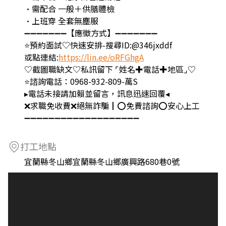
•需配合 一般＋供膳體檢
•上班穿 全套無塵服
➖➖➖➖➖➖➖【應徵方式】➖➖➖➖➖➖➖
⭐預約面試♡快速安排-搜尋ID:@346jxddf
或點連結:
https://lin.ee/oRFGhgA
♡截圖職缺文♡私訊留下 ⌜姓名✚電話✚地區⌟♡
⭐諮詢電話：0968-932-809-萬S
▸電話未接請加賴並留言，訊息迅速回覆◂
❌求職免收費❌絕無詐騙┃⭕️免費諮詢⭕️安心上工
➖➖➖➖➖➖➖➖➖➖➖➖➖➖➖➖➖➖➖
打工地點
宜蘭縣冬山鄉宜蘭縣冬山鄉廣興路680巷0號