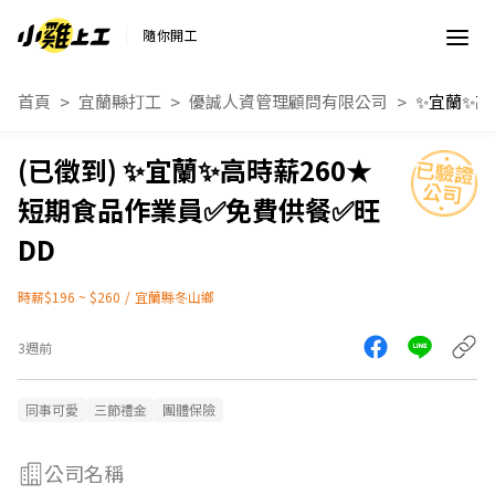
隨你開工
首頁
宜蘭縣打工
優誠人資管理顧問有限公司
✨宜蘭✨高時薪260★
短期食品作業員✅免費供餐✅旺
DD
時薪$196 ~ $260
/
宜蘭縣冬山鄉
3週前
同事可愛
三節禮金
團體保險
公司名稱