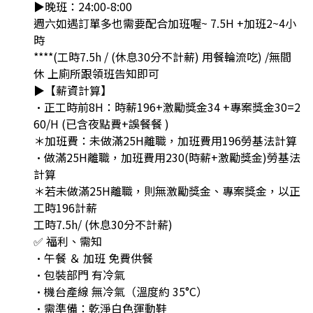
▶️晚班：24:00-8:00
週六如遇訂單多也需要配合加班喔~ 7.5H +加班2~4小
時
****(工時7.5h / (休息30分不計薪) 用餐輪流吃) /無間
休 上廁所跟領班告知即可
▶️【薪資計算】
•正工時前8H：時薪196+激勵獎金34 +專案獎金30=2
60/H (已含夜點費+誤餐餐 )
＊加班費：未做滿25H離職，加班費用196勞基法計算
•做滿25H離職，加班費用230(時薪+激勵獎金)勞基法
計算
＊若未做滿25H離職，則無激勵獎金、專案獎金，以正
工時196計薪
工時7.5h/ (休息30分不計薪)
✅ 福利、需知
•午餐 ＆ 加班 免費供餐
•包裝部門 有冷氣
•機台產線 無冷氣（溫度約 35°C）
•需準備：乾淨白色運動鞋