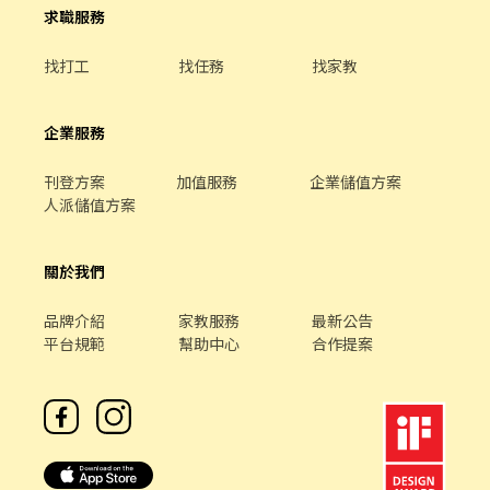
本攝影或短影音拍攝能力 比起經驗，我們更重視你的態度與學習意
求職服務
願。 ⸻ 【加入前，想請你先了解】 餐飲工作需要長時間站立，
也需要與不同的客人互動。 如果你不適合久站、害怕與人交流、缺
找打工
找任務
找家教
乏耐心、不喜歡持續學習，或對茶文化沒有興趣，建議先評估是否
適合這份工作，避免彼此都感到挫折。 如果你正在找的不只是一份
工作，而是一個願意一起學習、一起成長的團隊，我們很期待認識
企業服務
你。
刊登方案
加值服務
企業儲值方案
人派儲值方案
關於我們
品牌介紹
家教服務
最新公告
平台規範
幫助中心
合作提案