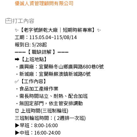
優誠人資管理顧問有限公司
打工內容
✨【老字號餅乾大廠｜短期時薪專案】✨
工期：115.05.04~115/08/14
報到日: 5/28起
➖➖➖【 職缺詳解 】➖➖➖
➡️【上班地點】
•廣興廠：宜蘭縣冬山鄉廣興路680巷0號
•新城廠：宜蘭縣蘇澳鎮新城路0號
✅【工作內容】
•食品加工產線作業
•需長時間站立、耐熱、配合加班
•無固定部門，依主管安排調動
⏰ 上班時間(三班制輪班)
三班制輪班時間：( 2週排一次班)
▶️早班：8:00-16:00
▶️中班：16:00-24:00