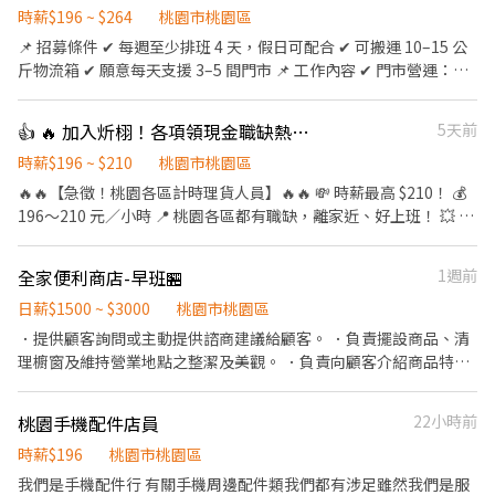
跑點距離約16km內 需可配合(早班/晚班)擇一於門市安排受訓 🔔需
時薪$196 ~ $264
桃園市桃園區
有機車&駕照🔔 ⸻ ✅工作時間： 🔹早班：07:00-12:00、07:30-
📌 招募條件 ✔ 每週至少排班 4 天，假日可配合 ✔ 可搬運 10–15 公
12:30、08:00-13:00、08:30-13:30 🔹晚班：17:30-22:30、17:30-
斤物流箱 ✔ 願意每天支援 3–5 間門市 📌 工作內容 ✔ 門市營運：包
23:30、18:30-22:30、18:30-23:30 (上班時數為2~6小時依實際情況
裹收寄、搬運、盤點、理貨、上架 ✔ 環境維護：保持作業區整潔，
而定) 🔹夜班 ：23:30–03:30 (上班時數為2~4小時依實際情況而定)
確保運作順暢 ✔ 智取店運營：支援無人商店跑點（部分區域除外）
👍 🔥 加入炘栩！各項領現金職缺熱烈招募中！🔥
5天前
🔹假日早班：07:00-12:00 🔹假日晚班：17:30-23:30 (上班時數為
✔ 排班方式： ☀️ 早班兼職：每日 3–5 間門市 🌙 晚班兼職：每
2~6小時，一個月至少6天，依實際情況而定) ⸻ ✅工作待遇：
日 1–3 間門市 ✔ 彈性支援：依需求調整，支援鄰近門市 📌 工作時
時薪$196 ~ $210
桃園市桃園區
日班時薪=$224 晚班另有獎金+20=時薪$244 夜班另有獎金+40=時
間 早班｜07:00–13:30、08:30–13:30 晚班｜17:30–23:30、
🔥🔥【急徵！桃園各區計時理貨人員】🔥🔥 💸 時薪最高 $210！ 💰
薪$264 ━━━━━━━━━━━━━ 📍 【熱門開缺地點】大同、
18:30–23:30 夜班｜23:30–03:30 有假日班 ( 只上週末和國定假日
196～210 元／小時 📍 桃園各區都有職缺，離家近、好上班！ 💥 想
蘆竹、中壢、龜山、新屋、八德、平鎮 ━━━━━━━━━━━━
) 📌 工作地點 三義中正-智取店：苗栗縣三義鄉中正路57號1樓 三灣
賺錢，就趁現在！ ✔ 無經驗可，專人教學 ✔ 可長期／可兼職 ✔ 學
📩 【火速卡位應徵流程】 ➊ 點擊填寫廠商制式履歷（1分鐘完成，
中正-智取店：苗栗縣三灣鄉中正路303號1樓 大湖中山-智取店：苗
生、二度就業、待業中都歡迎 ✔ 工作穩定，天天都有機會排班 📦
快速安排送審）： 👉https://reurl.cc/Wbek79 🔒 【隱私防線】個資
全家便利商店-早班🏪
1週前
栗縣大湖鄉中山路40號1樓 公館信義-智取店：苗栗縣公館鄉信義街
【工作內容】 ✅ 理貨 ✅ 貨物分類 ✅ 商品整理 ✅ 出貨作業 🕒【上班
僅供廠商審核，敏感欄位（身分證/詳細地址）錄取前皆可先不填！
8之1號1、2樓 苗栗近光店：苗栗縣公館鄉近光路88號1樓 竹南龍山
時間】 🌆 中班｜16:00 ～ 貨量結束 🌙 夜班｜00:30 ～ 貨量結束 💯
日薪$1500 ~ $3000
桃園市桃園區
➋加入留言： 👉https://lin.ee/OBnhVN5 私訊留下 ⌜姓名+電話
店：苗栗縣竹南鎮龍山路三段343號1樓 苗栗自治店：苗栗縣苗栗市
想找一份穩定又好賺的工作嗎？ 💯 不用經驗，只要肯做，就有機會
．提供顧客詢問或主動提供諮商建議給顧客。 ．負責擺設商品、清
+應徵蝦皮門市人員」💥
自治路393號1樓 頭份自強-智取店：苗栗縣頭份市自強路28號1樓
穩定安排班別！ 📲 立即加入官方賴：@XINXU 📩 私訊留下： ✔ 姓
理櫥窗及維持營業地點之整潔及美觀。 ．負責向顧客介紹商品特
頭份東興店：苗栗縣頭份市東興路122號1樓 頭份信東店：苗栗縣頭
名 ✔ 電話 ✔ 想工作地區 ⚡ 專人快速回覆，符合資格即可安排上班！
徵、品質與價格及示範操作方法，以協助顧客選擇。 ．負責在顧客
份市信東路二段106號1樓 大園三和-智取店：桃園市大園區菓林路8
🚨 名額有限，額滿即停止招募！ 別等工作找你，現在就加入炘栩團
成交後之包裝、收款、交付商品、開發票或收據。 ．負責在當天結
號1樓 大園大豐店：桃園市大園區大豐二街70號1樓 大園大觀-智取
桃園手機配件店員
22小時前
隊，一起賺錢！
束營業前，統計銷售情形
店：桃園市大園區大觀路598號1樓 大園田心-寄件店：桃園市大園
時薪$196
桃園市桃園區
區大觀路428號1樓 大園致遠-智取店：桃園市大園區致遠一路30號1
我們是手機配件行 有關手機周邊配件類我們都有涉足雖然我們是服
樓 大園崁腳-智取店：桃園市大園區和平西路108號1樓 大園菓林