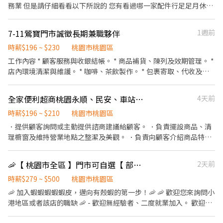
務業 但是請仔細看看以下所說的 您有看過哪一家配件行足足月休八
店：桃園市大園區菓林路145號1樓 大園新生-智取店：桃園市大園
天？ 我們家就是月休八天，就算不想休假想上班照樣加班費穩妥妥
區新生路145號1樓 大園新興店：桃園市大園區新興路139號1樓 大
幫您加進薪資裡！！！ 您有看過哪一家有三不五時下班帶員工吃吃
溪民權-智取店：桃園市大溪區民權東路162號1樓 中壢中美-智取
7-11鶯寶門市誠徵長期兼職夥伴
1週前
喝喝放鬆的？ 我們家就是，只怕您太累不願跟而已！！！ 您有看過
店：桃園市中壢區中美路一段53號1樓 中壢中原-智取店：桃園市中
哪一家公司只要底下員工想努力升遷往上爬， 上頭二話不說拼命拉
時薪$196 ~ $230
桃園市桃園區
壢區中北路40號1樓 中壢公園店：桃園市中壢區公園路二段133號1
拔的？ 我們家就是願意不怕各位往上升只怕您不願意爬！！！ 您有
樓 中壢央大-智取店：桃園市中壢區民族路三段396號1樓 中壢民族
工作內容 * 顧客服務與收銀結帳。 * 商品補貨、陳列及效期管理。 *
看過哪一家公司只要員工有任何問題發生哪怕是渺小的感情小問題
店：桃園市中壢區民族路五段88號1樓 中壢成章店：桃園市中壢區
店內環境清潔與維護。 * 咖啡、茶飲製作。 * 包裹寄取、代收及各
也願意幫忙找出解答？ 我們家就是願意當您的垃圾桶！！！ 您有看
成章一街170號1樓 中壢松勇店：桃園市中壢區松勇路198號1樓 中
項生活服務。 * 協助商品進貨、盤點及庫存管理。 * 配合門市營運
過哪一家政府公布漲薪水絕不拖馬上安排漲薪資公司嗎？ 我們家公
壢青商-智取店：桃園市中壢區青商路63號1樓 中壢健行-智取店：
及主管交辦事項。 *需外派提供補貨。 工作時間 * 早班：07:00－
全家便利超商桃園永順、民安、車站、後站、和信、龜山中興、八德桃鶯-聯合徵招
4天前
司就是立馬漲 因為希望底下員工每一個都能領多點薪資！！！ 人生
桃園市中壢區健行路218號1樓 中壢莊敬店：桃園市中壢區莊敬路
15:00 * 中班：13:00－20:00 * 晚班：15:00－23:00 （依門市需求排
最幸福的事情其一就是加入我們紅不讓大家庭 改變自己的時刻來了
838巷1號1樓 中壢復強-智取店：桃園市中壢區復華街191號與193
班，需輪班，可彈性排班） 福利制度 * 勞工保險、全民健康保險、
時薪$196 ~ $210
桃園市桃園區
大家一起來挑戰更高收入 還不快一起來跟我們一起打拼嗎？
號1樓 中壢復華店：桃園市中壢區復華11街56號1樓 中壢榮安-智取
勞工退休金提撥。 * 團體保險。 * 三節禮金／禮品。 * 生日禮金。 *
．提供顧客詢問或主動提供諮商建議給顧客。 ．負責擺設商品、清
店：桃園市中壢區榮安十三街252號1樓 中壢龍文-智取店：桃園市
交通津貼。 * 員工教育訓練。 * 完整升遷制度。 * 定期調薪/業績獎
理櫥窗及維持營業地點之整潔及美觀。 ．負責向顧客介紹商品特
中壢區龍文街15號1樓 平鎮文心-智取店：桃園市平鎮區文心路112
金。 我們重視每位夥伴的成長，歡迎具有以下特質的人加入： * 親
徵、品質與價格及示範操作方法，以協助顧客選擇。 ．負責在顧客
號1樓 平鎮平東店：桃園市平鎮區平東路59號１樓 平鎮延平-智取
切有禮、主動服務。 * 做事細心、誠實負責。 * 樂於學習、團隊合
成交後之包裝、收款、交付商品、開發票或收據。 ．負責在當天結
店：桃園市平鎮區延平路二段26號1樓 平鎮南京店：桃園市平鎮區
🦐【 桃園市全區 】門市可自選【 部分區域最高加55元 】🦐 早/晚班固定班別
2天前
作。 * 能適應快節奏工作環境。 * 配合排班並具有穩定出勤習慣。 *
束營業前，統計銷售情形、盤點貨品存量及撰寫當日業務報表。
南京路125巷62號1樓 平鎮南豐-智取店：桃園市平鎮區南豐路194
有經驗者最佳！歡迎加入。
時薪$279 ~ $500
桃園市桃園區
號1樓 平鎮湧安店：桃園市平鎮區湧安路1號1樓 平鎮新富-智取店：
🦐 加入蝦蝦蝦蝦蝦皮，邁向有殼蝦的第一步！🦐 🦐 歡迎您來詢問小
桃園市平鎮區新富二街50號1樓 平鎮龍江店：桃園市平鎮區龍江路
港地區或者該店的職缺 🦐 - 歡迎無經驗者、二度就業加入。 歡迎無
188號1樓 平鎮龍南-智取店：桃園市平鎮區龍南路150之1號1樓 桃
經驗者、二度就業加入。 歡迎無經驗者、二度就業加入。 - 工作優
園中埔店：桃園市桃園區中埔一街105號1樓 桃園民安-智取店：桃