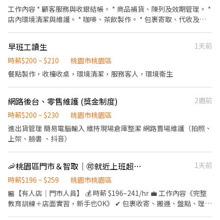
蘆竹區南順四街8號1樓 蘆竹福祿-智取店：桃園市蘆竹區福祿一街
饋店裡照片） ⚠️一律無法預支薪水、預計惡意離職曠職或惡意學不
分在3-5間門市排班 晚班兼職人員每日工作門店會分在1-3間門市排
工作內容 * 顧客服務與收銀結帳。 * 商品補貨、陳列及效期管理。 *
52號地下一樓 觀音大觀店：桃園市觀音區大觀路二段257之1號1樓
會者也不會立即結清依規定於下個月5號轉帳、無法接受這點者，請
班 (多數區域為2間以內) 4 須配合蝦皮店到店工作內容調整 5 偶爾須
店內環境清潔與維護。 * 咖啡、茶飲製作。 * 包裹寄取、代收及各
觀音新生-智取店：桃園市觀音區新生路1545號1樓 新竹北新-智取
不需要浪費您珍貴的時間謝謝 一開始時薪196元先實習3天 通過實習
配合鄰近有人店門市支援 ⭐【薪資待遇】：兼職時薪 $214 元起 (已
項生活服務。 * 協助商品進貨、盤點及庫存管理。 * 配合門市營運
店：新竹市北區北新街135號1樓 新竹光復二店：新竹市東區光復路
後繼續上班：時薪200元 只接受匯款發薪、沒有個人帳戶者請先去
含交通津貼) ⭐【休假制度】：排休制 ⭐【上班時間】： ✨【智取店
及主管交辦事項。 * 需外派提供補貨。 工作時間 * 早班：07:00－
二段142號1樓 新竹光復三-智取店：新竹市東區光復路一段45號1樓
開戶謝謝 （中國信託或聯邦銀行優先） 主要工作：收銀、下班虧損
早班工讀生
1天前
上班時間】: ⭕早班時段 - 07:00-12:00、07:30-12:30、08:00-
15:00 * 中班：13:00－20:00 * 晚班：15:00－23:00 （依門市需求排
新竹竹蓮-智取店：新竹市東區南大路382號1樓 新竹東光-智取店：
需於交接時補上不月結 次要工作： 協助客人操作APP跟自助列印影
13:00、08:30-13:30 ⭕晚班時段 - 17:30-21:30、18:00-22:00、
班，需輪班，可彈性排班） 福利制度 * 勞工保險、全民健康保險、
時薪$200 ~ $210
桃園市桃園區
新竹市東區東光路147號1樓 新竹東南店：新竹市東區東南街80號1
印傳真或是補單（LifeET補停車費或罰單、雲端中獎發票列印）
18:30-22:30、17:30-22:30、17:30-23:30 ⭕夜班時段：23:30–
勞工退休金提撥。 * 團體保險。 * 三節禮金／禮品。 * 生日禮金。 *
樓 新竹金山店：新竹市東區金山北一街116號1樓 新竹關新店：新竹
餐點製作，收檯收桌，環境清潔，服務客人，環境衛生
03:30（跨日夜班），實際上班時間依門市安排為主。 • 跑點範
員工教育訓練。 * 完整升遷制度。 * 定期調薪/業績獎金。 我們重視
市東區關新東路360號1樓 北埔北埔-智取店：新竹縣北埔鄉北埔街
圍：工作型態為每日跑點約3–10家門市，跑點距離約16km內。 (排
每位夥伴的成長，歡迎具有以下特質的人加入： * 親切有禮、主動
96號1樓 竹北中山店：新竹縣竹北市中山路57號1樓 竹北光明-智取
班2-5小時) ▶️若包裹多,會加班05到1小時 ▶️實際排班時數依主管安
網路後台、零售維護 (獎金制度)
2週前
服務。 * 做事細心、誠實負責。 * 樂於學習、團隊合作。 * 能適應
店：新竹縣竹北市光明五街319號1樓 竹北勝利二-智取店：新竹縣
排 【工-作-地-點】 桃園大業 - 智取店-桃園市桃園區大業路一段400
快節奏工作環境。 * 配合排班並具有穩定出勤習慣。 * 有經驗者最
竹北市勝利十五街262號1樓 竹北嘉豐店：新竹縣竹北市嘉豐五路二
時薪$200 ~ $230
桃園市桃園區
號1樓
佳！歡迎加入。
段132號1樓 竹東民族店：新竹縣竹東鎮民族路58號1、2樓 竹東杞
進出貨管理 簡易電腦輸入 維持現場倉庫整潔 網路賣場維護（拍照、
林店：新竹縣竹東鎮杞林路8號1樓 竹東站前-智取店：新竹縣竹東
上架、臉書 、抖音）
鎮北興路一段611號1樓 芎林文山-智取店：新竹縣芎林鄉文山路437
號1樓 湖口湖心店：新竹縣湖口鄉中山路一段569號1樓 新埔福德-智
取店：新竹縣新埔鎮福德街17號1樓 新豐松柏-智取店：新竹縣新豐
🦐桃園區門市＆智取｜🉑就近上班超方便｜🉑免到場面試
1天前
鄉松柏街128號1樓 關西正義-智取店：新竹縣關西鎮正義路186號1
時薪$196 ~ $259
桃園市桃園區
樓 📌 薪資福利 ☀️ 早班時薪：$204 ~ $244 🌙 晚班時薪：$224 ~
🏪【有人店｜門市人員】 💰 時薪 $196–241/hr 💼 工作內容《完整
$264 💼 勞健保完整保障 🛵 交通補助（機車/汽車皆有） 📚 線上訓
教育訓練＋店面實習，新手也OK》 ✔ 包裹收寄、搬運、盤點、理貨
練，零經驗也能快速上手 🧘 固定班別，免輪班更安心 🍱 雙週排班
✔ 門市收銀結帳、顧客接待、清潔環境維護 ✔ 可配合調店、支援者
制，工作生活雙平衡 🔽🔽如何應徵?🔽🔽🔽 👉快速連結：