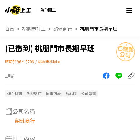
隨你開工
首頁
桃園市打工
紹琳商行
桃朋門市長期早班
桃朋門市長期早班
時薪$196 ~ $206
/
桃園市桃園區
1月前
彈性排班
免經驗可
同事可愛
點心櫃
公司聚餐
公司名稱
紹琳商行
打工內容