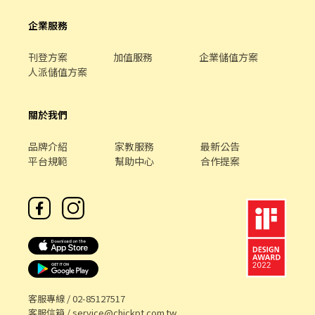
山鶯路135號1樓 ⭐ 龜山長慶－智取店｜長慶三街40號 🔹 蘆竹區 🏪
蘆竹大竹店｜大竹路361號1樓 🏪 蘆竹南順店｜南順四街8號1樓 ⭐
企業服務
蘆竹洛陽－智取店｜中正路203號1樓 ⭐ 蘆竹上竹－智取店｜大竹路
488號1樓 ⭐ 蘆竹福祿－智取店｜福祿一街52號地下一樓 ⭐ 蘆竹長興
刊登方案
加值服務
企業儲值方案
－智取店｜長興路一段8號1樓 📦 蘆竹南興－寄件店｜南山路二段
人派儲值方案
470巷15號1樓 📦 蘆竹南六－寄件店｜南山路一段418號1、2樓 📦
蘆竹大有－寄件店｜大有街25號1樓 🔹 觀音區 🏪 觀音大觀店｜大觀
路二段257之1號1樓 ⭐ 觀音新生－智取店｜新生路1545號1樓 ––––
關於我們
––––––––––––––––––––––––––––––––––––––––––––––––––
🔽🔽🔽如何應徵？🔽🔽🔽 ➊填寫履歷：https://reurl.cc/ep0VEQ ➋
品牌介紹
家教服務
最新公告
加入留言：https://lin.ee/P5tPoOQ 或加 @504xbfkt 💥截圖職缺文
平台規範
幫助中心
合作提案
💥 私訊留下 ⌜姓名✚電話 指名威爾森 專員」
客服專線 /
02-85127517
客服信箱 /
service@chickpt.com.tw