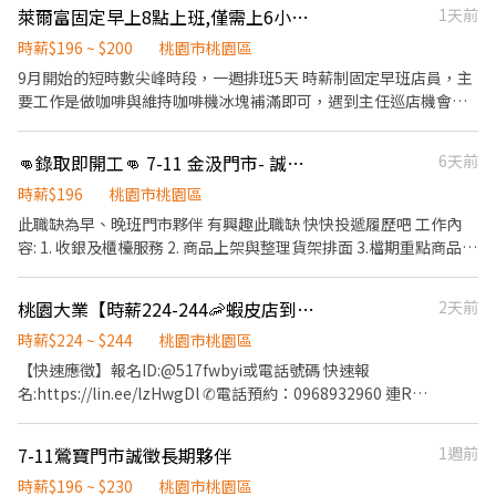
點： ✅ 依法投保 ✅ 汽機車油資、維修補貼 ✅ 推薦獎金 ✅ 固定早 /
園市桃園區民安路124號1樓 桃園民有店：桃園市桃園區民有三街
萊爾富固定早上8點上班,僅需上6小時尖峰時段，時薪200
1天前
晚班（免輪班） ✅ 完整教育訓練及店面實習 - 【 以下桃園區域都
425號1樓 桃園春日-智取店：桃園市桃園區春日路1171號1樓 桃園
有，歡迎詢問 】 【桃園區】【中壢區】【大溪區】【楊梅區】【蘆
時薪$196 ~ $200
桃園市桃園區
桃鶯-智取店：桃園市桃園區桃鶯路125號1樓 桃園桃鶯二店：桃園
竹區】【大園區】 【龜山區】【平鎮區】【新屋區】【觀音區】
市桃園區桃鶯路230-1號1樓 桃園國強店：桃園市桃園區國強一街
9月開始的短時數尖峰時段，一週排班5天 時薪制固定早班店員，主
【復興區】 【 部分區域時薪最高加55元 】 - 有人店 🔸上班時間：
420號1樓 桃園莊敬店：桃園市桃園區莊敬路一段320號1樓 桃園朝
要工作是做咖啡與維持咖啡機冰塊補滿即可，遇到主任巡店機會最
早班▸10:30-17:30 晚班▸16:15/18:45-22:45 🔸時薪：$ 196 🔸當天
陽-智取店：桃園市桃園區朝陽街3號1樓 桃園龍城-智取店：桃園市
大，需提供主任需要的店內照片給他即可（如果主任很急的話），
只需要待在店裡，負責店內收銀、上下理貨，整理貨物 … 等。 ✶ 每
桃園區龍城二街56號1樓 桃園寶慶-智取店：桃園市桃園區寶慶路
不會強迫要有有什麼業績達標，只要上好8點（或更早）到下班的咖
👊錄取即開工👊 7-11 金汲門市- 誠徵 早.晚班門市人員
6天前
週至少工作4天 ✶ - 智取店 🔸上班時間： 早班▸07:00-12:00 / 07:30-
296號1樓 新屋中山店：桃園市新屋區中山路339號1樓 新屋中華-智
啡機人潮（同時結帳與做咖啡，有時候還有微波跟代收），早班固
12:30 / 08:00-13:00 / 08:30-13:30 ✶ 四擇一 ✶ 晚班▸18:30-23:30 🔸
取店：桃園市新屋區中華路225號1樓 楊梅三民店：桃園市楊梅區三
定不輪班（最忙碌的班），只要求結帳速度（其他不要求）：收銀
時薪$196
桃園市桃園區
時薪：$ 204 🔸需要到臨近門市上下理貨，智取店是沒有人的門店，
民路47號1樓 楊梅四維店：桃園市楊梅區四維路48號1樓 楊梅成功-
需維持正負零，常常虧錢請馬上補齊且本店有權利停止排班，你是
此職缺為早、晚班門市夥伴 有興趣此職缺 快快投遞履歷吧 工作內
約跑三 ~ 五間。 - 🔸排班制度：每週排休2 - 4天，由主管安排班
智取店：桃園市楊梅區成功路19號1樓 楊梅青山店：桃園市楊梅區
來上班賺錢的不是來虧錢的⋯⋯^ ^ 1.頭髮無染超淺色 2.無美甲 3.無
容: 1. 收銀及櫃檯服務 2. 商品上架與整理貨架排面 3.檔期重點商品銷
表，需配合 - 🔸蘆竹寄件店大缺 🔸【蘆竹南興 - 寄件店】【蘆竹南
青山一街213號1樓 楊梅楊新-智取店：桃園市楊梅區楊新北路269-5
刺青 4.頭髮可以綁起來要綁起來 5.上班不可以穿短褲或五分、七分
售、推廣 4.門市環境維護 福利及升遷制度: 1.升遷管道暢通，依績效
六 - 寄件店】【蘆竹大有 - 寄件店】 🔸上班時間： 早班▸12:00-
號1樓 楊梅瑞梅店：桃園市楊梅區瑞梅街188號1樓 楊梅萬大店：桃
褲或裙子上班、 早班：08:00-14:00 （6小時） 上班時段固定無法更
表現晉升。 2.完整的教育訓練及有計畫性的培訓制度。 3.享勞、健
16:00 / 時薪：$ 234 午班▸16:30-20:30 / 時薪：$ 254 晚班▸18:30-
桃園大業【時薪224-244🦐蝦皮店到店_智取店門市人員】兼職首選🚀
2天前
園市楊梅區萬大路75號1樓 龜山山鶯-智取店：桃園市龜山區山鶯路
改 工作內容：收銀與咖啡機、一週兩次偶爾會遇到遲到的冷凍物流
保、6%勞退金提撥、員工團體保險。 4.節慶禮金、旅遊津貼等等。
22:30 / 時薪：$ 254 夜班▸16:00-00:30 時薪：$ 264 輪班月'薪
135號1樓 龜山文化二店：桃園市龜山區文化七路61號1樓 龜山文化
（需即時上貨以免融化） 固定店：萊爾富國圳店 發薪方式：月結
無經驗可，只要您願意積極主動學習、有一顆誠摯熱情的心，歡迎
時薪$224 ~ $244
桃園市桃園區
▸16:00-00:30 薪：$ 3W - ▶ —————【應徵方式】————— ◀ ⭐
店：桃園市龜山區文化二路34巷14弄21號1樓 龜山文學店：桃園市
（固定每月5號匯款） 收銀：當日交接有虧錢的當日補齊！不可侵
加入我們的行列。 需求時段： 早、晚班
【快速應徵】報名ID:@517fwbyi或電話號碼 快速報
點選立即應徵或線上詢問此職缺 ⭐ 也可以加賴官方詢問 ⭐ 官方帳號 :
龜山區文學路228號1樓 龜山光峯店：桃園市龜山區光峯路192號1
佔營業額與交接的零用金否則一律通報警察（店內有監視器、收銀
名:https://lin.ee/lzHwgDl ✆電話預約：0968932960 連R
https://lin.ee/jVYoe5J ( 或輸入 @650cjudv ) ★ 加入後請幫我留姓
樓 龜山長慶-智取店：桃園市龜山區長慶三街40號 龜山萬壽三-智取
也皆有記錄） 試用期：實習3天時薪196元，確定收銀正常才繼續排
▬▬▬▬▬▬▬▬▬▬▬▬ 智取門市，無經驗可，完整教育訓練
名 / 電話 / 截圖職缺文 ★
店：桃園市龜山區萬壽路一段231號1樓 蘆竹大有-寄件店：桃園市
班進入一個月的試用期（時薪200），早班不用補滿有空閒時去拉拉
⭐【工作內容】： 1 協助門市營運：包裹收寄、搬運、盤點、理貨、
蘆竹區大有街25號1樓 蘆竹大竹店：桃園市蘆竹區大竹路361號1樓
排面（約10點會不忙一點）（需加本店工作 社群，不能互加好友的
7-11鶯寶門市誠徵長期夥伴
1週前
上架等 2 維持門市作業區環境、清潔維護作業 3 智取店為無人商
蘆竹大新店：桃園市蘆竹區大新一街26號1樓 蘆竹南順店：桃園市
那種隱私權極高的群組類型請安心不會遇到怪同事， 依訊息內容回
店，有跑點需求(少數區域除外) 早班全班兼職人員每日工作門店會
時薪$196 ~ $230
桃園市桃園區