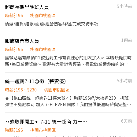
佳 ⏰ 工作時間 固定早班｜10:30–17:30（ 平日4-6H/假日6-8H） 固
【https://lin.ee/L61OXnF】 或者 賴ID：@nhy5896h 👉截圖職缺
超商長期早晚班人員
5小時前
定晚班｜❶ 16:15–22:45 ❷ 18:45–22:45 （每週至少 2 天需 16:15
文 👉私訊留下 【姓名、電話、應徵蝦皮門市人員、找霍專員應徵】
上班） 🗓 排班方式 ✔ 含假日｜週排 3–5 天 ––––––––––––––––––
時薪$196
桃園市桃園區
⭐【智取店】 💰 時薪 $196–259/hr + 晚班獎金 $20 💼 工作內容（不
清潔/補貨/結帳/面銷/經營熟客群組/完成交待事項
需服務客人） ✔ 包裹搬運、理貨（物流箱約 10–15kg） ✔ 作業區
環境整理、清潔 ✔ 需自備機車，可配合單日跑點（距離 ＜10km）
服飾店門市人員
1週前
⏰ 工作時間 固定早班｜07:00–13:30（每日排 2–5H） 固定晚班｜
17:30–23:30（每日排 2–5H） 固定夜班｜23:30–03:30 🗓 排班方式
時薪$196
桃園市桃園區
✔ 含假日｜週排 3–5 天 –––––––––––––––––– 📍門市地點自選｜
誠徵活潑有熱情❤️‍🔥 歡迎對工作有責任心的朋友加入☺️ 本職缺提供時
目前缺額如下 🔹 大園區 🏪 大園菓林店｜菓林路145號1樓 🏪 大園新
薪+每日業績獎金～ 歡迎有大量銷售經驗、喜歡做業績帶給妳的滿
興店｜新興路139號1樓 ⭐ 大園華興－智取店｜華興路14號1樓 ⭐ 大
滿成就感的朋友加入我們吧🫡🫡 車站門市工作內容緊湊， 除了熱情
園環區西－智取店｜環區西路571號1樓 📦 大園田心－寄件店｜大
服務客人， 也需要打理店務、整理展示哦！ 隨時維持整潔、舒適的
觀路428號1樓 🔹 大溪區 ⭐ 大溪民權－智取店｜民權東路162號1樓
統一超商7-11急徵（薪資優）
5小時前
逛街環境～ 販售商品內容：主要販售韓風服飾、襪子、帽子等等服
🔹 中壢區 🏪 中壢松勇店｜松勇路198號1樓 ⭐ 中壢中原－智取店｜
飾配件，提供更完整的整體造型搭配。 期望面試者活潑、有朝氣，
時薪$196 ~ $230
桃園市桃園區
中北路40號1樓 ⭐ 中壢中美－智取店｜中美路一段53號1樓 ⭐ 中壢後
喜愛與人互動 上班需著淡妝，能配合兩班次輪班者佳❤️ 上班時段
🔥【龜山區統一超商7-11擴大徵才】時薪196起/大夜達230｜排班
寮－智取店｜後寮一路323號1樓 ⭐ 中壢復強－智取店｜復華街191
9:00-17:00（主要） 一月幾天晚班14:00-22:00（每周日上晚班，依
彈性＋免經驗可 加入 7-ELEVEN 團隊！我們提供優渥時薪與完整培
號與193號1樓 ⭐ 中壢中正－智取店｜中正路四段127號1樓 ⭐ 中壢
店內需求一週1-2天） 月休8天，可以必休4天，另外四天店裡安排
訓，無論是想找彈性兼職，或是挑戰自我、晉升管理職，都歡迎你
健行－智取店｜健行路218號1樓 ⭐ 中壢榮安－智取店｜榮安十三街
🎀日獎金以每日上班時段業績計算，與薪資一同發放哦！ （獎金為
的加入！ 💰 【薪資與福利】 薪資優渥： 基本時薪 $196 起，大夜班
252號1樓 🔹 平鎮區 🏪 平鎮龍江店｜龍江路188號1樓 🏪 平鎮湧安
👊錄取即開工👊 7-11 統一超商 力一門市 - 門市人員
6天前
級距制，日目標達成獎金$200-800/日，其實是無上限，個績越多、
最高達 $230/hr。 法定保障： 依法投保勞保、健保、提撥勞退
店｜湧安路1號1樓 🏪 平鎮南京店｜南京路125巷62號1樓 ⭐ 平鎮南
領的越多！歡迎來領獎金😆）
6%。 專屬加碼： 享生日禮、三節禮，及年終獎金！ 🚀 【排班與升
時薪$196
桃園市桃園區
豐－智取店｜南豐路194號1樓 ⭐ 平鎮廣德－智取店｜廣德街238巷
遷】 排班彈性： 早班／晚班／大夜班任選，完美配合個人作息。 透