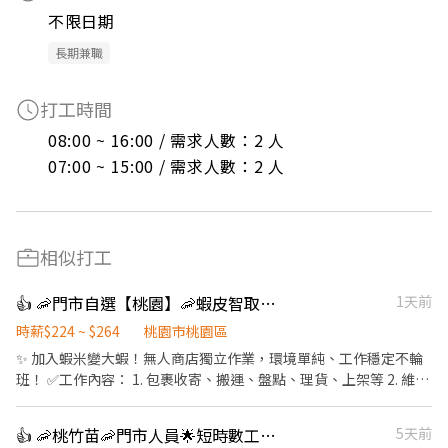
不限日期
長期兼職
打工時間
08:00 ~ 16:00 / 需求人數：2 人

07:00 ~ 15:00 / 需求人數：2 人
相似打工
👍 🦐門市自選【桃園】🦐蝦皮智取店 / 免經驗、快速報到 💰時薪 224 -264
1天前
時薪$224 ~ $264
桃園市桃園區
✨ 加入蝦米變大蝦！無人商店獨立作業，環境單純、工作穩定不輪
班！ ✅工作內容： 1. 包裹收寄、搬運、盤點、理貨、上架等 2. 維持
門市作業區環境、清潔維護作業 3. 智取店為無人商店，有單日跑點
1-5間門市 4. 須配合蝦皮店到店工作內容調整 5. 須配合鄰近有人店
👍 🦐桃竹苗🦐門市人員🌟短時數工作🌟零經驗也能快速上手
5天前
門市支援 🌙🌙夜班說明🌙🌙 工作型態：為每日跑點約3–10家門市，