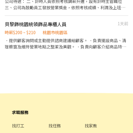
24號1樓 ⭐ 平鎮龍南－智取店｜龍南路150之1號1樓 ⭐ 平鎮文心－
公司待遇： 二、計時人員依照考核調薪升遷，設有計時主管職位
明升遷： 工讀生 ➡️ 店職員 ➡️ 店副理 ➡️ 店經理 ➡️ 營業幹部，不看
智取店｜文心路112號1樓 ⭐ 平鎮延平－智取店｜延平路二段26號1
三、公司為鼓勵員工發放營業獎金，依照考核成績、利潤及上班時
年資只看實力，培訓機制超完整！ 📍 【工作地點】（龜山區聯合招
樓 ⭐ 平鎮新富－智取店｜新富二街50號1樓 🔹 桃園區 🏪 桃園永安店
數比例發放 四、員工享有勞健保（工作保障） 五、不定期舉辦公司
募，可彈性媒合離家近的門市） 主招募： 德運門市 聯合媒合： 文
｜永安路290號1樓 🏪 桃園宏昌店｜宏昌五街26號1樓 🏪 桃園民有
聚餐及店聚活動 工作內容: 1. 收銀及櫃檯服務 2. 商品上架與整理貨
貝黎飾桃園統領飾品專櫃人員
1天前
善、祥櫂、廣華、庚大、美光一、龜山廣達、友達電、廣瀨門市
店｜民有三街425號1樓 🏪 桃園中埔店｜中埔一街105號1樓 🏪 桃園
架排面 3.檔期重點商品銷售、推廣 4.門市環境維護 5.機器設備清潔
(註：廠區門市環境單純，錄取標準將依各科技廠區門禁規範配合辦
國強店｜國強一街420號1樓 ⭐ 桃園守法－智取店｜守法路21號1樓
有經驗者佳 無經驗可，只要您願意積極主動學習、有一顆誠摯熱情
時薪$200 ~ $210
桃園市桃園區
理) 💡 【我們需要這樣的你】 ✔️ 尋求彈性排班的兼職夥伴（⚠️ 依法
⭐ 桃園民安－智取店｜民安路124號1樓 ⭐ 桃園大業－智取店｜大業
的心，歡迎加入我們的行列。 上班時段: 7-15 15-23 不錯的薪資 舒
．提供顧客詢問或主動提供諮商建議給顧客。 ．負責擺設商品、清
規，應徵大夜班需年滿 18 ） ✔️ 無經驗可，只要具備服務熱忱與學
路一段400號1樓 ⭐ 桃園龍城－智取店｜龍城二街56號1樓 ⭐ 桃園朝
服的環境 期待你的加入
理櫥窗及維持營業地點之整潔及美觀。 ．負責向顧客介紹商品特
習心 ✔️ 對門市經營、甚至未來想晉升幹部有興趣的夥伴 🎉 名額有
陽－智取店｜朝陽街3號1樓 ⭐ 桃園同安－智取店｜同安街336巷77
徵、品質與價格及示範操作方法，以協助顧客選擇。 ．負責在顧客
限！立刻點擊「應徵」或私訊我們，先聊聊也沒問題！
號1樓 ⭐ 桃園寶慶－智取店｜寶慶路296號1樓 ⭐ 桃園春日－智取店
成交後之包裝、收款、交付商品、開發票或收據。 ．負責在當天結
｜春日路1171號1樓 ⭐ 桃園祥七－智取店｜天祥七街30號1樓 ⭐ 桃
束營業前，統計銷售情形、盤點貨品存量及撰寫當日業務報表。
園自強－智取店｜自強路6號1樓 ⭐ 桃園安東－智取店｜安東街13號
1樓 ⭐ 桃園正康－智取店｜正康一街216號1樓 🔹 新屋區 🏪 新屋中
山店｜中山路339號1樓 ⭐ 新屋中華－智取店｜中華路225號1樓 🔹
楊梅區 🏪 楊梅三民店｜三民路47號1樓 🏪 楊梅青山店｜青山一街
213號1樓 🏪 楊梅瑞梅店｜瑞梅街188號1樓 🏪 楊梅萬大店｜萬大路
75號1樓 ⭐ 楊梅成功－智取店｜成功路19號1樓 ⭐ 楊梅中山－智取店
｜中山路152號1樓 ⭐ 楊梅中興－智取店｜中興路80巷22號1樓 ⭐ 楊
求職服務
梅楊新－智取店｜楊新北路269-5號1樓 🔹 龜山區 🏪 龜山光峯店｜
光峯路192號1樓 🏪 龜山文化二店｜文化七路61號1樓 🏪 龜山文化
店｜文化二路34巷14弄21號1樓 🏪 龜山文學店｜文學路228號1樓 ⭐
找打工
找任務
找家教
龜山萬壽三－智取店｜萬壽路一段231號1樓 ⭐ 龜山山鶯－智取店｜