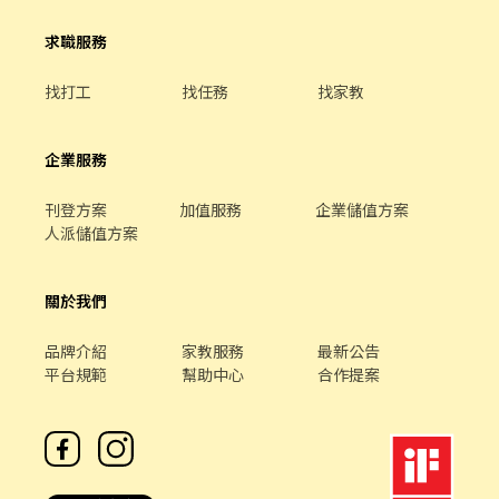
存盤點 等 ⭕獎金福利 ▪生日禮券 ▪員工用餐優惠 ▪年度健檢及津
連鎖餐飲品牌包含， ★義式料理餐廳：BELLINI CAFFÈ、BELLINI
貼 ▪一年4次考核及調薪機會 ▪加班費5分鐘為單位計算 ▪不定期
求職服務
Pasta Pasta、MOLINO手工義大利麵 ★日式鍋物餐廳：Mo-Mo-
活動競賽獎金、時數達成獎金 ▪介紹親朋好友入職，期滿可獲得
Paradise壽喜燒 ★日式天婦羅專門店：天吉屋、吉天麩羅 全台直營
3,000~10,000元獎金 ⭕企業魅力 ▪加班費為5分鐘為單位計算，重
找打工
找任務
找家教
店鋪皆位於各大百貨商場，並持續穩定發展中。 -------------------
視員工的辛勤付出。 ▪實力主義不論年資，且制度完善、升遷調薪
------------------------------------------------------- 【應徵須
快速，適合具有企圖心的您。 ▪學習日系企業商業禮儀、餐飲相關
知】 ①詳閱工作內容後，請審慎提出應徵申請。 ②履歷初審合適
專業技能，並能接觸店舖經營管理。 ▪展店計畫涵蓋全台灣，目標
企業服務
者，將邀請實體面談，初審資格不符者則不另行通知。 ③錄取的實
成為台灣第一迴轉壽司品牌。 ▪傾聽員工訴求，共同打造「以人為
際任用職稱及薪資，依面談結果與經驗核定職級。
本」的舒適工作環境。 ⭕基本保障 ①加班費(以5分鐘為單位計算)
刊登方案
加值服務
企業儲值方案
②勞保、健保、意外險 ③每月提撥勞工退休新制6% ④特休／年假
人派儲值方案
按照勞基法規定 ⑤颱風天出勤津貼補助 ⑥員工店內用餐折扣 ⑦提供
員工制服 ⑧任職一年後提供免費健檢
關於我們
品牌介紹
家教服務
最新公告
平台規範
幫助中心
合作提案