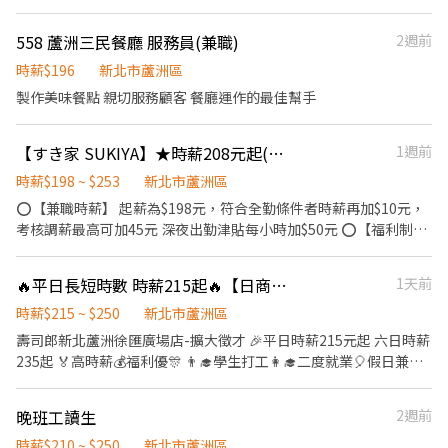
⭐️ 🎁全新設備✨️全新環境🥇 🎖完善教育訓練🏆無經驗也可以上手❤️
⭕復職同仁大歡迎 離職未滿三個月者享有： ▪年資累計 ▪體檢費
558 蘆洲三民餐廳 服務員(兼職)
2週前
用補助 ▪薪資照舊計算 ⭕招募條件 ▪職前教育訓練，歡迎無經驗
者加入!! ▪歡迎二度就業、學生實習、長期打工、短期工讀 ▪彈性
時薪$196
新北市蘆洲區
排班：09:00~00:00（每日至少排班4小時，請於面試時與主管確認
製作美味餐點 親切服務顧客 餐廳運作的最佳幫手
班表） ⭕工作內容（在職教育訓練完善，無經驗者OK） ▪外場 帶
客入座→用餐說明、顧客服務→桌面清潔→環境整理→收銀結帳 等
【すき家 SUKIYA】★時薪208元起(含全勤)★蘆洲長榮店
1週前
▪內場 商品進貨→食材處理→餐點製作→餐具清洗→環境整理→庫
存盤點 等 ⭕獎金福利 ▪生日禮券 ▪員工用餐優惠 ▪年度健檢及津
時薪$198 ~ $253
新北市蘆洲區
貼 ▪一年4次考核及調薪機會 ▪加班費5分鐘為單位計算 ▪不定期
⭕【兼職時薪】 起薪為$198元，符合全勤條件者時薪再加$10元，
活動競賽獎金、時數達成獎金 ▪介紹親朋好友入職，期滿可獲得
考核調薪最高可加45元 深夜出勤津貼每小時加$50元 ⭕【福利制
3,000~10,000元獎金 ⭕企業魅力 ▪加班費為5分鐘為單位計算，重
度】 ★每季一次考核調薪機會 ★享有特休累積 ★免費員工餐 ★三
視員工的辛勤付出。 ▪實力主義不論年資，且制度完善、升遷調薪
節福利、生日禮金、夜班出勤津貼 ★提供員工制服及工作鞋 ★年度
快速，適合具有企圖心的您。 ▪學習日系企業商業禮儀、餐飲相關
🔥平日長短時數 時薪215起🔥【日商 壽司郎 蘆洲徐匯廣場店 兼職人員】
1天前
健檢 ★勞保、健保，6％勞退提撥 ⭕【工作說明】 《內場》:餐點製
專業技能，並能接觸店舖經營管理。 ▪展店計畫涵蓋全台灣，目標
作、食材備料、進貨盤點 《外場》:接待服務顧客、收銀結帳、環境
時薪$215 ~ $250
新北市蘆洲區
成為台灣第一迴轉壽司品牌。 ▪傾聽員工訴求，共同打造「以人為
整潔 ★開朗活潑有笑容 ★ＳＯＰ專業流程 ★無經驗可 ★提供完善
壽司郎新北蘆洲徐匯廣場店-擴大徵才 🎉平日時薪215元起 六日時薪
本」的舒適工作環境。 ⭕基本保障 ①加班費(以5分鐘為單位計算)
職前教育訓練 ⭕【經營理念】 我們是日本第一的速食連鎖ZENSHO
235起 🏅高時薪💰福利優🎊 👨‍🎓學生打工👩‍🎓二度就業🎈假日兼職
②勞保、健保、意外險 ③每月提撥勞工退休新制6% ④特休／年假
集團，我們的理念是"消滅世界的飢餓和貧困"，目標是成為全球第
⭐️ 🎁全新設備✨️全新環境🥇 🎖完善教育訓練🏆無經驗也可以上手❤️
按照勞基法規定 ⑤颱風天出勤津貼補助 ⑥員工店內用餐折扣 ⑦提供
一的連鎖餐飲集團。 我們堅持使用安全及高品質的食材，當場現點
⭕復職同仁大歡迎 離職未滿三個月者享有： ▪年資累計 ▪體檢費
員工制服 ⑧任職一年後提供免費健檢
晚班工讀生
2週前
現作提供美味可口的日本國民美食-牛丼/咖哩，並以舒適衛生的用
用補助 ▪薪資照舊計算 ⭕招募條件 ▪職前教育訓練，歡迎無經驗
餐環境、熱情用心的服務態度、平實親民的誠懇價格，強調食品安
者加入!! ▪歡迎二度就業、學生實習、長期打工、短期工讀 ▪彈性
時薪$210 ~ $250
新北市蘆洲區