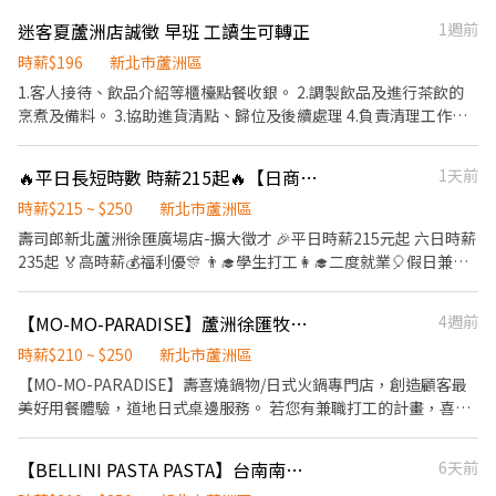
迷客夏蘆洲店誠徵 早班 工讀生可轉正
1週前
時薪$196
新北市蘆洲區
1.客人接待、飲品介紹等櫃檯點餐收銀。 2.調製飲品及進行茶飲的
烹煮及備料。 3.協助進貨清點、歸位及後續處理 4.負責清理工作環
境、設備。 5.外送飲品至顧客公司或指定的地點（機車駕照優先）
6.傳單派送 7.可配合排班者，並完成店長交付工作 8.對餐飲服務工
🔥平日長短時數 時薪215起🔥【日商 壽司郎 蘆洲徐匯廣場店 兼職人員】
1天前
作有熱忱，個性積極主動、有責任感、適應力強、抗壓性佳。 可早
晚班論調為佳 如有興趣兼職轉正，可再討論
時薪$215 ~ $250
新北市蘆洲區
壽司郎新北蘆洲徐匯廣場店-擴大徵才 🎉平日時薪215元起 六日時薪
235起 🏅高時薪💰福利優🎊 👨‍🎓學生打工👩‍🎓二度就業🎈假日兼職
⭐️ 🎁全新設備✨️全新環境🥇 🎖完善教育訓練🏆無經驗也可以上手❤️
⭕復職同仁大歡迎 離職未滿三個月者享有： ▪年資累計 ▪體檢費
【MO-MO-PARADISE】蘆洲徐匯牧場-內場兼職(中班,晚班)-C12
4週前
用補助 ▪薪資照舊計算 ⭕招募條件 ▪職前教育訓練，歡迎無經驗
者加入!! ▪歡迎二度就業、學生實習、長期打工、短期工讀 ▪彈性
時薪$210 ~ $250
新北市蘆洲區
排班：09:00~00:00（每日至少排班4小時，請於面試時與主管確認
【MO-MO-PARADISE】壽喜燒鍋物/日式火鍋專門店，創造顧客最
班表） ⭕工作內容（在職教育訓練完善，無經驗者OK） ▪外場 帶
美好用餐體驗，道地日式桌邊服務。 若您有兼職打工的計畫，喜歡
客入座→用餐說明、顧客服務→桌面清潔→環境整理→收銀結帳 等
充滿活力的工作環境，並期望享有多種福利，可優先選擇我們。 ✅
▪內場 商品進貨→食材處理→餐點製作→餐具清洗→環境整理→庫
工作內容 1. 負責食材準備、各項餐點製作 2. 協助進貨清點、歸位及
【BELLINI PASTA PASTA】台南南紡店-內場兼職-B11
6天前
存盤點 等 ⭕獎金福利 ▪生日禮券 ▪員工用餐優惠 ▪年度健檢及津
後續處理 3. 開店前準備及閉店整理作業 4. 洗滌與環境清潔 5. 完成主
貼 ▪一年4次考核及調薪機會 ▪加班費5分鐘為單位計算 ▪不定期