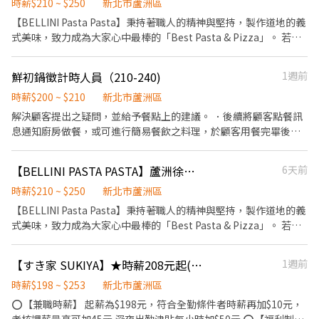
管交付工作 ✅上班時段 中班：12:00~21:00 晚班：18:00~22:30 (排
時薪$210 ~ $250
新北市蘆洲區
活動競賽獎金、時數達成獎金 ▪介紹親朋好友入職，期滿可獲得
班區間另安排休息時間，週六、週日有一天可排班者尤佳。) ※彈性
【BELLINI Pasta Pasta】秉持著職人的精神與堅持，製作道地的義
3,000~10,000元獎金 ⭕企業魅力 ▪加班費為5分鐘為單位計算，重
排班可討論喔。週六與週日正常工時出勤每小時再加5圓，國定假日
式美味，致力成為大家心中最棒的「Best Pasta & Pizza」。 若您
視員工的辛勤付出。 ▪實力主義不論年資，且制度完善、升遷調薪
除外。 ✅工作時段說明：依店鋪營運需求排班；兼職人員每月可配
有兼職打工的計畫，喜歡充滿活力的工作環境，並期望享有多種福
快速，適合具有企圖心的您。 ▪學習日系企業商業禮儀、餐飲相關
合排班時數須達60小時以上。 ✅提供免費溫馨員工餐點、交通便利
利，可優先選擇我們。 ✅工作內容 1. 負責食材準備、各項餐點製作
專業技能，並能接觸店舖經營管理。 ▪展店計畫涵蓋全台灣，目標
鮮初鍋徵計時人員（210-240)
1週前
通勤上班很方便。 ✅歡迎無餐飲工作經驗、對餐飲業有熱忱的您，
2. 協助進貨清點、歸位及後續處理 3. 開店前準備及閉店整理作業 4.
成為台灣第一迴轉壽司品牌。 ▪傾聽員工訴求，共同打造「以人為
加入三澧餐飲集團。 -----------------------------------------------
洗滌與環境清潔 5. 完成主管交付工作 ✅工作時段 (1)早班：
時薪$200 ~ $210
新北市蘆洲區
本」的舒適工作環境。 ⭕基本保障 ①加班費(以5分鐘為單位計算)
--------------------------- 『加入三澧 成為家人』共同創造無限可
09:00~18:00 (2)中班：12:00~21:00 (3)晚班：18:00~22:30 (排班區
解決顧客提出之疑問，並給予餐點上的建議。 ．後續將顧客點餐訊
②勞保、健保、意外險 ③每月提撥勞工退休新制6% ④特休／年假
能。 1998年於台灣成立-日商三澧餐飲集團 HUMAX ASIA，屬於日
間另安排休息時間，週六、週日有一天可排班者尤佳。) ※彈性排班
息通知廚房做餐，或可進行簡易餐飲之料理，於顧客用餐完畢後，
按照勞基法規定 ⑤颱風天出勤津貼補助 ⑥員工店內用餐折扣 ⑦提供
本Wondertable餐飲集團在台分公司。 深耕台灣多年的日本與義大
可討論喔。週六與週日正常工時出勤每小時再加5圓，國定假日除
負責收拾碗盤與清理環境。 ．並負責結帳、收銀等工作處理烹飪前
員工制服 ⑧任職一年後提供免費健檢
利美食連鎖品牌，旗下六大連鎖餐飲品牌包含， ★義式料理餐廳：
外。 ✅工作時段說明：依店鋪營運需求排班；兼職人員每月可配合
與烹飪中之準備工作與其他餐廳相關事務。 ．負責洗、剝、削、切
BELLINI CAFFÈ、BELLINI Pasta Pasta、MOLINO手工義大利麵 ★
【BELLINI PASTA PASTA】蘆洲徐匯店-外場兼職(中,晚)-B10
6天前
排班時數須達60小時以上。 ✅提供免費溫馨員工餐點、交通便利通
各種食材。 ．負責清理工作環境、設備和餐具。 ．準備不同餐點所
日式鍋物餐廳：Mo-Mo-Paradise壽喜燒 ★日式天婦羅專門店：天
勤上班很方便。 ✅歡迎無餐飲工作經驗、對餐飲業有熱忱的您，加
需要的食材。 ．協助測量食材的容量與重量。 ．負責擺盤、打包外
時薪$210 ~ $250
新北市蘆洲區
吉屋、吉天麩羅 全台直營店鋪皆位於各大百貨商場，並持續穩定發
入三澧餐飲集團。 --------------------------------------------------
帶服務。
【BELLINI Pasta Pasta】秉持著職人的精神與堅持，製作道地的義
展中。 -------------------------------------------------------------
------------------------ 『加入三澧 成為家人』共同創造無限可能。
式美味，致力成為大家心中最棒的「Best Pasta & Pizza」。 若您
------------- 【應徵須知】 ①詳閱工作內容後，請審慎提出應徵申
1998年於台灣成立-日商三澧餐飲集團 HUMAX ASIA，屬於日本
有兼職打工的計畫，喜歡充滿活力的工作環境，並期望享有多種福
請。 ②履歷初審合適者，將邀請實體面談，初審資格不符者則不另
Wondertable餐飲集團在台分公司。 深耕台灣多年的日本與義大利
利，可優先選擇我們。 ✅工作內容 1. 一般點餐，送餐，收桌服務工
行通知。 ③錄取的實際任用職稱及薪資，依面談結果與經驗核定職
美食連鎖品牌，旗下六大連鎖餐飲品牌包含， ★義式料理餐廳：
【すき家 SUKIYA】★時薪208元起(含全勤)★蘆洲三民店
1週前
作 2. 內、外場聯繫及顧客諮詢服務 3. 店內環境、座位區清潔整理 4.
級。
BELLINI CAFFÈ、BELLINI Pasta Pasta、MOLINO手工義大利麵 ★
收銀結帳，開店前準備及閉店整理作業 5. 完成主管交付工作 ✅工作
時薪$198 ~ $253
新北市蘆洲區
日式鍋物餐廳：Mo-Mo-Paradise壽喜燒 ★日式天婦羅專門店：天
時段 中班：12:00~18:00 晚班：18:00~22:30或23:00 ※排班區間另
⭕【兼職時薪】 起薪為$198元，符合全勤條件者時薪再加$10元，
吉屋、吉天麩羅 全台直營店鋪皆位於各大百貨商場，並持續穩定發
安排休息時間，週六、週日有一天可排班者尤佳。 ※彈性排班可討