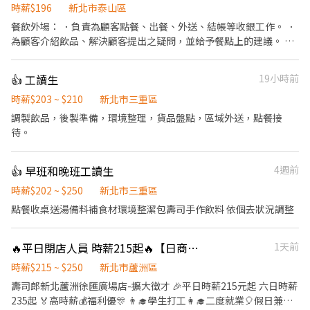
時薪$196
新北市泰山區
餐飲外場： ．負責為顧客點餐、出餐、外送、結帳等收銀工作。 ．
為顧客介紹飲品、解決顧客提出之疑問，並給予餐點上的建議。 ．
飲品製作及備料。 ．負責店內用具及環境清潔。 餐飲內場： ．學習
每一種茶及各配料煮法
👍 工讀生
19小時前
時薪$203 ~ $210
新北市三重區
調製飲品，後製準備，環境整理，貨品盤點，區域外送，點餐接
待。
👍 早班和晚班工讀生
4週前
時薪$202 ~ $250
新北市三重區
點餐收桌送湯備料補食材環境整潔包壽司手作飲料 依個去狀況調整
🔥平日閉店人員 時薪215起🔥【日商 壽司郎 蘆洲徐匯廣場店 兼職人員】
1天前
時薪$215 ~ $250
新北市蘆洲區
壽司郎新北蘆洲徐匯廣場店-擴大徵才 🎉平日時薪215元起 六日時薪
235起 🏅高時薪💰福利優🎊 👨‍🎓學生打工👩‍🎓二度就業🎈假日兼職