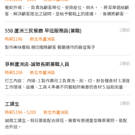
全，顧客安心。不論是單獨一人、與家人一起、朋友一起，皆可享
排班：09:00~00:00（每日至少排班4小時，請於面試時與主管確認
餐飲外場： ．負責為顧客帶位、安排座位、倒水。 ．將菜單遞給顧
受用餐的樂趣。
班表） ⭕工作內容（在職教育訓練完善，無經驗者OK） ▪外場 帶
客、解決顧客提出之疑問，並給予餐點上的建議。 ．後續將顧客點
客入座→用餐說明、顧客服務→桌面清潔→環境整理→收銀結帳 等
餐訊息通知廚房做餐，或可進行簡易餐飲之料理，如：烤土司或調
▪內場 商品進貨→食材處理→餐點製作→餐具清洗→環境整理→庫
配飲料等。 ．於顧客用餐完畢後，負責收拾碗盤與清理環境。 ．並
558 蘆洲三民餐廳 早班服務員(兼職)
2週前
存盤點 等 ⭕獎金福利 ▪生日禮券 ▪員工用餐優惠 ▪年度健檢及津
負責結帳、收銀等工作。 餐飲內場： ．擔任廚師的助手，處理烹飪
貼 ▪一年4次考核及調薪機會 ▪加班費5分鐘為單位計算 ▪不定期
前與烹飪中之準備工作與其他餐廳相關事務。 ．負責洗、剝、削、
時薪$196
新北市蘆洲區
活動競賽獎金、時數達成獎金 ▪介紹親朋好友入職，期滿可獲得
切各種食材。 ．負責清理工作環境、設備和餐具。 ．準備不同餐點
製作美味餐點 親切服務顧客 餐廳運作的最佳幫手
3,000~10,000元獎金 ⭕企業魅力 ▪加班費為5分鐘為單位計算，重
所需要的食材。 ．協助測量食材的容量與重量。 ．負責擺盤、打包
視員工的辛勤付出。 ▪實力主義不論年資，且制度完善、升遷調薪
外帶服務。
快速，適合具有企圖心的您。 ▪學習日系企業商業禮儀、餐飲相關
爭鮮蘆洲店-誠徵長期兼職人員
2週前
專業技能，並能接觸店舖經營管理。 ▪展店計畫涵蓋全台灣，目標
時薪$206
新北市蘆洲區
成為台灣第一迴轉壽司品牌。 ▪傾聽員工訴求，共同打造「以人為
打工內容： 內場- 1.製作壽司 2.負責洗、削、切、剝各種食材 3.清理
本」的舒適工作環境。 ⭕基本保障 ①加班費(以5分鐘為單位計算)
工作環境、設備、工具 4.準備不同餐點所需要的食材 5.協助測量食
②勞保、健保、意外險 ③每月提撥勞工退休新制6% ④特休／年假
材的容量及重量 6.負責擺盤、打包外帶服務 外場- 1.收銀作業 2.打包
按照勞基法規定 ⑤颱風天出勤津貼補助 ⑥員工店內用餐折扣 ⑦提供
外帶服務 3.清理工作環境 4.收桌及送餐 5.餐點、消費方式、環境介
員工制服 ⑧任職一年後提供免費健檢
工讀生
2週前
紹
時薪$196 ~ $200
新北市蘆洲區
誠徵工讀生，假日要能配合排班，需要有普通重型機車駕照，能配
合外送。