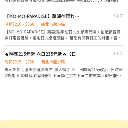
考核調薪最高可加45元 深夜出勤津貼每小時加$50元 ⭕【福利制
展中。 -------------------------------------------------------------
論喔。週六與週日正常工時出勤每小時再加5圓，國定假日除外。 ✅
度】 ★每季一次考核調薪機會 ★享有特休累積 ★免費員工餐 ★三
------------- 【應徵須知】 ①詳閱工作內容後，請審慎提出應徵申
工作時段說明：依店鋪營運需求排班；兼職人員每月可配合排班時
節福利、生日禮金、夜班出勤津貼 ★提供員工制服及工作鞋 ★年度
請。 ②履歷初審合適者，將邀請實體面談，初審資格不符者則不另
【MO-MO-PARADISE】蘆洲徐匯牧場-外場兼職(中班,晚班)-C12
4週前
數須達60小時以上。 ✅環提供免費溫馨員工餐點、交通便利通勤上
健檢 ★勞保、健保，6％勞退提撥 ⭕【工作說明】 《內場》:餐點製
行通知。 ③錄取的實際任用職稱及薪資，依面談結果與經驗核定職
班很方便。 ✅歡迎無餐飲工作經驗、對餐飲業有熱忱的您，加入三
作、食材備料、進貨盤點 《外場》:接待服務顧客、收銀結帳、環境
時薪$210 ~ $250
新北市蘆洲區
級。
澧餐飲集團。 ------------------------------------------------------
整潔 ★開朗活潑有笑容 ★ＳＯＰ專業流程 ★無經驗可 ★提供完善
【MO-MO-PARADISE】壽喜燒鍋物/日式火鍋專門店，創造顧客最
-------------------- 『加入三澧 成為家人』共同創造無限可能。
職前教育訓練 ⭕【經營理念】 我們是日本第一的速食連鎖ZENSHO
美好用餐體驗，道地日式桌邊服務。 若您有兼職打工的計畫，喜歡
1998年於台灣成立-日商三澧餐飲集團 HUMAX ASIA，屬於日本
集團，我們的理念是"消滅世界的飢餓和貧困"，目標是成為全球第
充滿活力的工作環境，並期望享有多種福利，可優先選擇我們。 ✅
Wondertable餐飲集團在台分公司。 深耕台灣多年的日本與義大利
一的連鎖餐飲集團。 我們堅持使用安全及高品質的食材，當場現點
工作內容 1. 一般點餐，送餐，收桌服務工作 2. 內、外場聯繫及顧客
美食連鎖品牌，旗下六大連鎖餐飲品牌包含， ★義式料理餐廳：
🔥時薪215元起 六日235元起🔥【日商 壽司郎 蘆洲徐匯廣場店 兼職人員】
1天前
現作提供美味可口的日本國民美食-牛丼/咖哩，並以舒適衛生的用
諮詢服務 3. 店內環境、座位區清潔整理 4. 收銀結帳，開店前準備及
BELLINI CAFFÈ、BELLINI Pasta Pasta、MOLINO手工義大利麵 ★
餐環境、熱情用心的服務態度、平實親民的誠懇價格，強調食品安
閉店整理作業 5. 完成主管交付工作 ✅工作時段 中班：12:00~22:00
時薪$215 ~ $250
新北市蘆洲區
日式鍋物餐廳：Mo-Mo-Paradise壽喜燒 ★日式天婦羅專門店：天
全，顧客安心。不論是單獨一人、與家人一起、朋友一起，皆可享
晚班：17:00~22:30 或 23:00 ※排班區間另安排休息時間；彈性排班
壽司郎新北蘆洲徐匯廣場店-擴大徵才 🎉平日時薪215元起 六日時薪
吉屋、吉天麩羅 全台直營店鋪皆位於各大百貨商場，並持續穩定發
受用餐的樂趣。
可討論喔。週五至週日可排班者尤佳。 ✅薪資： 時薪210元~250
235起 🏅高時薪💰福利優🎊 👨‍🎓學生打工👩‍🎓二度就業🎈假日兼職
展中。 -------------------------------------------------------------
元。(實際任用薪資，依面談結果與經驗核定職級。) ※週六與週日
⭐️ 🎁全新設備✨️全新環境🥇 🎖完善教育訓練🏆無經驗也可以上手❤️
------------- 【應徵須知】 ①詳閱工作內容後，請審慎提出應徵申
正常工時出勤每小時再加5圓，國定假日除外。 ✅工作時段說明：依
⭕復職同仁大歡迎 離職未滿三個月者享有： ▪年資累計 ▪體檢費
請。 ②履歷初審合適者，將邀請實體面談，初審資格不符者則不另
店鋪營運需求排班；兼職人員每月可配合排班時數須達60小時以
用補助 ▪薪資照舊計算 ⭕招募條件 ▪職前教育訓練，歡迎無經驗
行通知。 ③錄取的實際任用職稱及薪資，依面談結果與經驗核定職
上。 ✅提供免費溫馨員工餐點、交通便利通勤上班很方便。 ✅歡迎
者加入!! ▪歡迎二度就業、學生實習、長期打工、短期工讀 ▪彈性
級。
無餐飲工作經驗、對餐飲業有熱忱的您，加入三澧餐飲集團。 -----
排班：09:00~00:00（每日至少排班4小時，請於面試時與主管確認
---------------------------------------------------------------------
班表） ⭕工作內容（在職教育訓練完善，無經驗者OK） ▪外場 帶
『加入三澧 成為家人』共同創造無限可能。 1998年於台灣成立-日
客入座→用餐說明、顧客服務→桌面清潔→環境整理→收銀結帳 等
商三澧餐飲集團 HUMAX ASIA，屬於日本Wondertable餐飲集團在
▪內場 商品進貨→食材處理→餐點製作→餐具清洗→環境整理→庫
台分公司。 深耕台灣多年的日本與義大利美食連鎖品牌，旗下六大