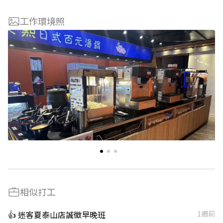
工作環境照
相似打工
👍 迷客夏泰山店誠徵早晚班
1週前