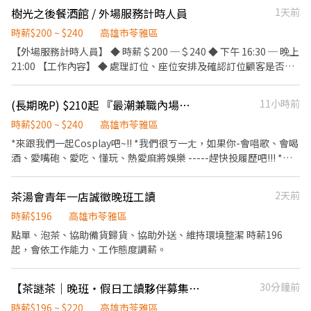
樹光之後餐酒館 / 外場服務計時人員
1天前
時薪$200 ~ $240
高雄市苓雅區
【外場服務計時人員】 ◆ 時薪＄200 ─＄240 ◆ 下午 16:30 ─ 晚上
21:00 【工作內容】 ◆ 處理訂位、座位安排及確認訂位顧客是否取
消訂位等事項。 ◆ 詳讀店內料理及調飲的相關知識。 ◆ 顧客帶位
及解決顧客提出之疑問，並給予餐點上的建議。 ◆ 清理環境及結
(長期晚P) $210起 『最潮兼職內場夥伴』-溫肚火鍋
11小時前
帳、收銀等工作。 ◆ 具備基本英語聽、說之能力。 【員工福利】
◆ 依法勞健保 ◆ 每日一餐員工餐
時薪$200 ~ $240
高雄市苓雅區
*來跟我們一起Cosplay吧~!! *我們很ㄎ一ㄤ，如果你-會唱歌、會喝
酒、愛嘴砲、愛吃、懂玩、熱愛麻將娛樂 -----趕快投履歷吧!!! *你
(妳)會刺青、打耳洞、染髮、會穿搭、愛嘻哈、瘋時尚嗎-我們不排
斥還很愛 *我們怕夥伴肚子餓，這樣工作 it's sucks。免費零食福
茶湯會青年一店誠徵晚班工讀
2天前
利、員工餐 - 只要餓了隨時都可吃。 ✽基本實習時數-48個小時內-
時薪$200 / 基本實習期後-時薪$210 : 越快上手越快調整喔 ✽訓練時
時薪$196
高雄市苓雅區
數滿5個小時 - 時薪調整為$220 3區工作站能夠獨立作業 時薪$230-
點單、泡茶、協助備貨歸貨、協助外送、維持環境整潔 時薪196
240 ˍ我們是新創團隊，有著鮮明的團隊文化，不斷創新、玩樂並享
起，會依工作能力、工作態度調薪。
受工作。 _我們希望的團隊夥伴，懂得玩樂 能自律 思考靈活。如果
你(妳)都有，那真的是太棒了。 _兼職夥伴配有月目標達成獎金、三
【茶謎茶｜晚班・假日工讀夥伴募集✨】
30分鐘前
節禮金(現金)、。 餐飲內場： ✓專職洗碗&備料 ．擔任廚師的助
手，處理烹飪前與烹飪中之準備工作與其他餐廳相關事務。 ．負責
時薪$196 ~ $220
高雄市苓雅區