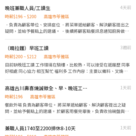
😆) 開店05:00-９:00 早班06:00-11:00 午班11:00-17:00 晚班17:00-
晚班兼職人員/工讀生
4天前
23:00 🉑固定假日班 ✅時薪：196 元(通過考核可調整) 23:00-06:00
有夜班津貼每小時+45元 歡迎學生及二度就業以及兼職上班族的加
時薪$196 ~ $200
高雄市苓雅區
入🙌🏻 😃有意願面試，可詳細詢問，時間可議
．負責為顧客帶位、安排座位 ．將菜單遞給顧客、解決顧客提出之
疑問，並給予餐點上的建議。 ．後續將顧客點餐訊息通知廚房做
餐，或可進行簡易餐飲之料理！ ．於顧客用餐完畢後，負責收拾碗
盤與清理環境。 ．並負責結帳、收銀等工作。 ．負責洗、剝、削、
（晴拉麵）早班工讀
3週前
切各種食材。 ．負責清理工作環境、設備和餐具。 ．準備不同餐點
所需要的食材。 ．協助測量食材的容量與重量。
時薪$200 ~ $212
高雄市苓雅區
目前缺晚班工讀 工作環境在騎樓，比較熱，可以接受在遞履歷 同事
好相處 同心協力 相互幫忙 福利多 工作內容：主要以備料、叉燒製
作，切菜為主，需有經驗 工作福利：三節獎金，績效獎金，團體績
效，生日禮卷，尾牙，員餐
高雄古川壽喜燒誠徵全、早、晚班工讀生
1天前
時薪$196
高雄市苓雅區
餐飲外場 負責為顧客帶位。 將菜單遞給顧客、解決顧客提出之疑
問，並給予餐點上的建議。 於顧客用餐完畢後，負責收拾碗盤與清
理環境。 餐飲內場 清洗碗盤，維護環境衛生。
兼職人員1740至2200排休8-10天
1天前