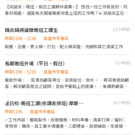
洗、剝、削、切各種食材。 ．負責清理工作環境、設備和餐具。 ．
【茶謎茶｜晚班・假日工讀夥伴募集✨】 想找一份工作氣氛好、同
準備不同餐點所需要的食材。 ．協助測量食材的容量與重量。 ．負
事好相處， 還能每天聞著療癒茶香上班的工作嗎？☕️ 茶謎茶正在尋
責擺盤、打包外帶服務。 .我們很樂意教導只要你願意學習與心態正
找 「晚班＆假日工讀夥伴」加入我們的團隊！ 如果你： ✔ 喜歡與人
確。
互動 ✔ 做事認真有責任感 ✔ 願意學習、不怕忙 ✔ 喜歡飲料店氛圍
鍋兵鍋將誠徵晚班工讀生
12小時前
與美美飲品 那很適合來茶謎茶一起打拼🤍 【工作內容】 ✦ 飲品調製
與備料 ✦ 點餐收銀與顧客服務 ✦ 門市環境整理 ✦ 協助外送 【上班
時薪$196 ~ $230
高雄市苓雅區
時段】 🌙 晚班工讀 🌟 假日工讀 （可配合排班佳） ✨ 有飲料店經驗
點餐、出餐、煮火鍋、打包、配火鍋菜盤、洗碗和其它清潔工作
加分 ✨ 無經驗也沒關係，我們願意教！ 茶謎茶希望找到願意一起努
力、一起成長的夥伴， 歡迎私訊應徵或攜帶履歷到門市詢問💛 一起
長期晚班外場（平日、假日）
2小時前
把好喝又有質感的茶飲分享給更多人吧！
時薪$196 ~ $220
高雄市苓雅區
餐飲外場： ．負責為顧客帶位、安排座位、倒水。 ．將菜單遞給顧
客、解決顧客提出之疑問，並給予餐點上的建議。 ．後續將顧客點
餐訊息通知廚房做餐，或可進行簡易餐飲之料理 ．於顧客用餐完畢
後，負責收拾碗盤（有洗碗機）與清理環境。 ．並負責結帳、收銀
💰日校-晚班工讀(依課表排班) 摩斯漢堡中山二店
16小時前
等工作。
時薪$196
高雄市苓雅區
✅工作內容：餐點製作，收銀服務，材料準備，清潔打掃 ✅福利：
享勞保，團保，員工餐半價優惠，三節禮金，旅遊補助，年度健康
檢查 ✅工作時間排班制 可週休3-4日： (時間皆可彈性調整 歡迎詢問