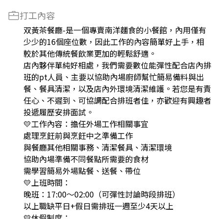
打工內容
双黃茶餐廳-是一個專賣南洋麵食的小餐館，內用僅有
少少的16個座位數，因此工作的內容簡單好上手，相
較於其他傳統餐飲業更加的輕鬆舒適。
店內夥伴單純好相處，我們需要數位能彈性配合店內排
班的pt人員、主要以協助內場廚師幫忙簡易備料與出
餐、餐具清潔，以及店內外環境清潔維護。若您是有責
任心、不遲到、可協調配合排班者佳，亦歡迎有興趣者
投遞履歷安排面試。
💛工作內容：擔任外場工作相關事宜
處理烹飪前與烹飪中之準備工作
與餐廳其他相關事務、清潔餐具、清潔環境
協助內場準備不同餐點所需要的食材
需學習簡易外場點餐、送餐、帶位
💛上班時間：
晚班：17:00～02:00（可彈性討論時段排班）
以上職缺平日+假日需排班一週至少4天以上
💛休假制度：