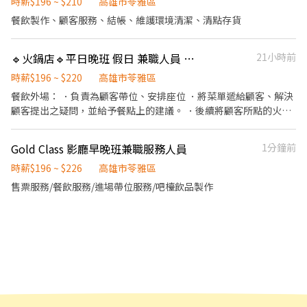
時薪$196 ~ $210
高雄市苓雅區
餐飲製作、顧客服務、結帳、維護環境清潔、清點存貨
🔹火鍋店🔹平日晚班 假日 兼職人員 工讀生時薪$196-220元
21小時前
時薪$196 ~ $220
高雄市苓雅區
餐飲外場： ．負責為顧客帶位、安排座位 ．將菜單遞給顧客、解決
顧客提出之疑問，並給予餐點上的建議。 ．後續將顧客所點的火鍋
送齊 ．於顧客用餐完畢後，負責收拾碗盤與清理環境。 ．並負責結
帳、收銀等工作。 餐飲內場： ．負責洗、剝、削、切各種食材。 ．
Gold Class 影廳早晚班兼職服務人員
1分鐘前
負責清理工作環境、設備和餐具。 ．準備不同餐點所需要的食材。
．協助測量食材的容量與重量。 ．負責擺盤、打包外帶服務。
時薪$196 ~ $226
高雄市苓雅區
售票服務/餐飲服務/進場帶位服務/吧檯飲品製作