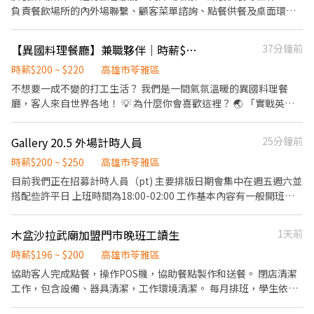
聚會
負責餐飲場所的內外場聯繫、顧客菜單諮詢、點餐供餐及桌面環境
清潔 2.協助廚師烹調前與烹調中的準備工作，與其它餐廳的 相關事
務 3. 工作態度積極、有笑容、態度親切提供優質服務 4.喜歡團隊合
【異國料理餐廳】兼職夥伴｜時薪$200-220｜免下廚、可練英文 ☕✨
37分鐘前
作並配合公司營運 5.協助完成主管交辦事項 6.擁有一顆熱愛火辣辣
時薪$200 ~ $220
高雄市苓雅區
美食的心 7.珍惜人與人之間的緣份 我們誠徵的歡迎你的加入。😊
不想要一成不變的打工生活？ 我們是一間氣氛溫暖的異國料理餐
廳，客人來自世界各地！ 💡 為什麼你會喜歡這裡？ 🌏 「實戰英
文」場景：常有外國客人，練口說不用花錢 🍹 學技能不無聊：飲品
調製、簡易餐點，越做越上手 🤝 團隊超Nice：互相支援不卡關，上
Gallery 20.5 外場計時人員
25分鐘前
班也能有好心情 📋 工作內容： 外場服務(帶位、菜單介紹等) 內場備
餐(生鮮備料、熱食製作"無須烹煮"、調製飲品與甜點) POS點餐、
時薪$200 ~ $250
高雄市苓雅區
結帳收銀 環境整理維護 不定期接待外國客人，用得上英文的好機
目前我們正在招募計時人員（pt) 主要排版日期會集中在週五週六並
會！ ⏰ 排班時間： 平日一三五：午班 11:30-15:30 或 晚班 17:00-
搭配些許平日 上班時間為18:00-02:00 工作基本內容有一般開班收
21:00 週末六：11:30-21:30｜週日：11:30-15:30 週二、四固定店
班、外場服務及出餐等。 依照當月營業額會有不同級距的獎金，業
休 國定假日薪資兩倍計算 💰 薪資： 時薪 $200-220，依個人能力與
績達標年底也會有年終！
木盆沙拉武廟加盟門市晚班工讀生
1天前
表現調整 心動不如馬上行動！期待有溫度的你加入我們 ❤️
時薪$196 ~ $200
高雄市苓雅區
協助客人完成點餐，操作POS機，協助餐點製作和送餐。 閉店清潔
工作，包含設備、器具清潔，工作環境清潔。 每月排班，學生依照
課表安排上班時間，可休部分假日。