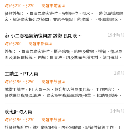
時薪$210 ~ $220
高雄市前金區
餐飲外場： ．負責為顧客帶位、安排座位、倒水。 ．將菜單遞給顧
客、解決顧客提出之疑問，並給予餐點上的建議。 ．後續將顧客點
餐訊息通知廚房做餐，或可進行簡易餐飲之料理。 ．於顧客用餐完
畢後，負責收拾碗盤與清理環境。 廚藝人員： ．協助廚房營運 ．製
👍 小二春福氣鍋復興店 誠徵 長期晚班工作人員
19小時前
作餐點烹調與品質控管,確保料理品質穩定 ．備製營運所需物料 ．維
護廚房環境清潔衛生 ．可學習基礎鐵板技術，對廚藝料理有興趣
時薪$200
高雄市新興區
者。 需要長期配合整天班或晚班（六日都可以配合排班） ．平均下
外場： ．負責為顧客帶位、櫃台點餐、結帳及收銀、送餐、整理桌
班時間為22:00～22:30左右 特殊節日及假日較忙碌可能會到23:00
面及清理環境等。 內場：負責洗、切及準備各種食材，菜口備料、
一週休二天；若以上都可以接受 於下午14:00或晚上21:00至門店面
煮鍋、清理廚房環境、設備和餐具。
試
工讀生。PT人員
1週前
時薪$196 ~ $250
高雄市苓雅區
誠徵工讀生，PT人員一名，歡迎加入笠屋蛋包飯。 工作內容： •
餐點備料與餐具清洗 • 顧客服務與簡單點餐作業 • 協助餐點送餐
• 環境清潔與桌面整理 我們給你的： • 彈性排班，配合課業需求
• 提供員工餐，方便省時 • 團隊氛圍友好、易於融入 不用經驗也
晚班計時人員
3小時前
能勝任，願意學習就歡迎投遞！ 開班作業 準備午餐需要的食材，環
境整潔 招呼客人,介紹我家餐點特色以及點餐跟收營 及出餐哇。外場
時薪$196 ~ $230
高雄市苓雅區
整潔工作 協助廚房製作餐點，環境清潔 享有勞健保-生日禮金-員工
於餐飲場所中，進行顧客服務、內外場聯繫、點餐供餐等工作。 1.