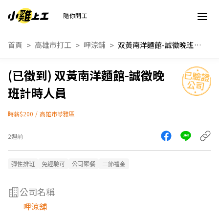
隨你開工
首頁
高雄市打工
呷涼舖
双黃南洋麵館-誠徵晚班計時人員
双黃南洋麵館-誠徵晚
班計時人員
時薪$200
/
高雄市苓雅區
2週前
彈性排班
免經驗可
公司聚餐
三節禮金
公司名稱
呷涼舖