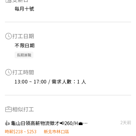
每月十號
打工日期
不限日期
長期兼職
打工時間
13:00 ~ 17:00 / 需求人數：1 人
相似打工
👍 龜山日領高薪物流徵才📢260/H💼立即上班
2天前
時薪$218 ~ $253
新北市林口區