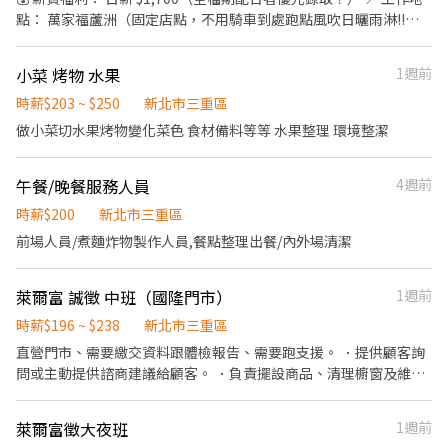
件： 活潑大方，看到陌生人不會發抖。 嘴巴停不下來，願意主動開
點： 萬家福蘆洲（固定店點，不用騎車到處跑點風吹日曬雨淋!!）
口介紹產品。 有賣場叫賣／銷售經驗者，或可全時段配合者 ➡ 優先
📅 排班日期（共 5 天）： 8/15、8/16、8/21、8/22、8/23 🕒 上班
錄取！ ⭐
時間： 13:00－21:00（中間休息 1 小時／不支薪不供餐） ✨ 工作內
小菜 烤物 水果
1週前
容： 熱情叫賣： 拿著麥克風主動跟客人互動，把場子炒熱（不用怕
生，大聲就贏了！）。 靈活應對： 熟記簡單的產品資訊，依現場狀
時薪$203 ~ $250
新北市三重區
況引導客人拿貨。 專業穿著： 穿上我們提供的制服 T 恤，搭配長
做小菜切水果烤物變化菜色 食材備料等等 水果整理 環境整潔
褲、包鞋，整齊乾淨即可。 (小提醒：錄取後會有簡單教育訓練，部
分賣場需配合提早換證，不用擔心上手問題！) 可樂叫賣人員實體教
午餐/晚餐服務人員
4週前
育訓練 0814周五上午10點到可樂板橋營業所報到 地址:新北市板橋
區漢生東路337號2樓 (當天上課時間1小時左右，教育訓練出席會提
時薪$200
新北市三重區
供基本時薪$196，當天會依上班計算，也會做勞保加保) ✅ 人員條
前場人員/煮麵炸物製作人員,餐點整理出餐/內外場清潔
件： 活潑大方，看到陌生人不會發抖。 嘴巴停不下來，願意主動開
口介紹產品。 有賣場叫賣／銷售經驗者，或可全時段配合者 ➡ 優先
錄取！ ⭐
萊爾富 誠徵 中班（國隆門市）
1週前
時薪$196 ~ $238
新北市三重區
直營門市、需要繳交資料跟體檢報告、需要跑支援。 ．提供顧客詢
問或主動提供諮商建議給顧客。 ．負責擺設商品、清理櫥窗及維持
營業地點之整潔及美觀。 ．負責向顧客介紹商品特徵、品質與價格
及示範操作方法，以協助顧客選擇。 ．負責在顧客成交後之包裝、
萊爾富徵大夜班
1週前
收款、交付商品、開發票或收據。 ．負責在當天結束營業前，統計