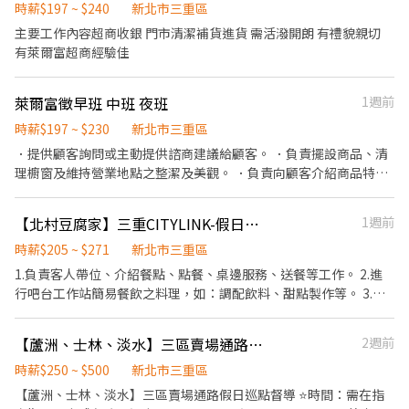
銷售情形、盤點貨品存量及撰寫當日業務報表。 早班：訂貨做帳 協
時薪$197 ~ $240
新北市三重區
助退貨 商品銷售 中班：門市結帳 上貨補貨 夜班：門市清潔 上貨補
主要工作內容超商收銀 門市清潔補貨進貨 需活潑開朗 有禮貌親切
貨 迎學生打工、二度就業！！
有萊爾富超商經驗佳
萊爾富徵早班 中班 夜班
1週前
時薪$197 ~ $230
新北市三重區
．提供顧客詢問或主動提供諮商建議給顧客。 ．負責擺設商品、清
理櫥窗及維持營業地點之整潔及美觀。 ．負責向顧客介紹商品特
徵、品質與價格及示範操作方法，以協助顧客選擇。 ．負責在顧客
成交後之包裝、收款、交付商品、開發票或收據。 ．負責在當天結
【北村豆腐家】三重CITYLINK-假日外場計時
1週前
束營業前，統計銷售情形、盤點貨品存量及撰寫當日業務報表。
時薪$205 ~ $271
新北市三重區
1.負責客人帶位、介紹餐點、點餐、桌邊服務、送餐等工作。 2.進
行吧台工作站簡易餐飲之料理，如：調配飲料、甜點製作等。 3.於
客人用餐完畢後，負責收拾碗盤與清理環境。 4.完成其他分派的臨
時任務。
【蘆洲、士林、淡水】三區賣場通路假日巡點督導
2週前
時薪$250 ~ $500
新北市三重區
【蘆洲、士林、淡水】三區賣場通路假日巡點督導 ⭐時間：需在指