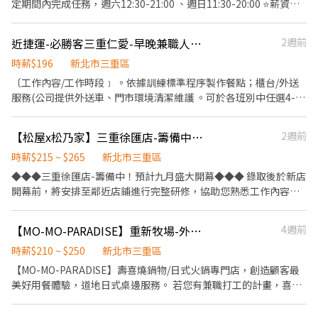
定期間內完成任務，週六12:30-21:00 、週日11:30-20:00 ⭐薪資：
依據巡視店點數計費 ，每點$300(依照工作區域店數計算) ⭐工作內
容：主要工作為假日巡視各通路推廣人員工作表現、活動紀錄。 ⭐
近捷運-必勝客三重仁愛-早晚兼職人員-★彈性周排班★-另享外送獎金
2週前
備註： ⭐需自備交通工具、中階以上智慧型手機(拍照用)，有銷售、
業務相關經驗佳 ⭐可以長期(半年以上)穩定配合人員 請先投遞履歷
時薪$196
新北市三重區
至nwtpe77@gmail.com
〔工作內容/工作時段﹞ 。依據訓練標準程序製作餐點；櫃台/外送
服務(公司提供外送車、門市環境清潔維護 。可於各班別中任選4-6
小時彈性排班 ﹝薪資福利﹞ ★ 基本時薪：$196起～ ★ 津貼福利 ◆
外送津貼$10元/14元/趟 ◆ 考核：每通過一站別考核即可為自己加
【松屋x松乃家】三重徐匯店-籌備中☆時薪215元up☆《全時段》內場兼職人員
2週前
薪($2/時 ◆ 值班津貼：每小時40元(晉升幹部後 ◆ 健檢：任職滿一
年起，公司提供年度健檢照顧你的健康 ◆ 保險：除勞、健、勞退
時薪$215 ~ $265
新北市三重區
外，公司更為你投保團保維護你的安全 ◆ 員工用餐折扣：每月任職
◆◆◆三重徐匯店-籌備中！預計九月盛大開幕◆◆◆ 錄取後於新店
滿50小時，即享有乙次員工折扣優惠85折簡訊，除了自用也能分享
開幕前，將安排至鄰近店鋪進行完整研修，協助您熟悉工作內容及
給親友共享唷 ◆ 生日/節慶禮卷： 你生日我慶祝，生日當月我們提
作業流程。 （研修店鋪：松屋民權西路店、松屋西門町店） ⭐複合
供你品牌禮卷 讓生日更有溫度 你過節我共歡，重要節慶我們提供你
店 【松屋】 x 【松乃家】 誠邀熱情夥伴一同加入！⭐ 在同一間店，
【MO-MO-PARADISE】重新牧場-外場兼職(中班,晚班)-C14
4週前
福利禮券 好好與家人歡慶 你旅遊我贊助，每年職福會提供你旅遊津
即可享受兩個品牌的美味體驗！ 【 松 屋 】提供牛肉飯、咖哩和定
貼 好好享受幸福人生 ◎ 詳細工作時間於面試時告知
食等餐點 【松乃家】以現炸豬排為主打菜色，為日本店鋪數量第一
時薪$210 ~ $250
新北市三重區
的炸豬排專門店 ⭐歡迎具備以下條件的你，一起加入松屋大家庭⭐
【MO-MO-PARADISE】壽喜燒鍋物/日式火鍋專門店，創造顧客最
①個性開朗有朝氣，喜歡團隊合作 ②良好溝通能力、對餐飲服務業
美好用餐體驗，道地日式桌邊服務。 若您有兼職打工的計畫，喜歡
有高度熱忱及想在日商工作的人 ③工作經驗不拘！ ④提供完整現場
充滿活力的工作環境，並期望享有多種福利，可優先選擇我們。 ✅
教育訓練，無經驗者皆可輕鬆上手 ♦️ 【工作內容】 ⊚ 開店前和閉店
工作內容 1. 一般點餐，送餐，收桌服務工作 2. 內、外場聯繫及顧客