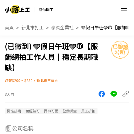
隨你開工
首頁
新北市打工
亭柔企業社
🩵假日午班🩵🧥【服飾網拍工作人員｜穩
🩵假日午班🩵🧥【服
飾網拍工作人員｜穩定長期職
缺】
時薪$200 ~ $250
/
新北市三重區
3天前
彈性排班
免經驗可
同事可愛
全勤獎金
員工折扣
公司名稱