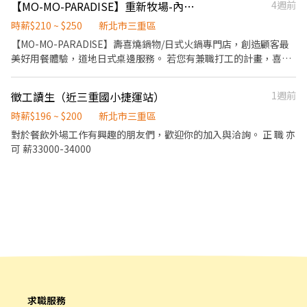
【MO-MO-PARADISE】重新牧場-內場兼職(中班,晚班)-C14
4週前
後準備。 ⊚ 店鋪環境整潔之維持。 ⊚ 內場廚房餐點製作。 ⊚ 顧客
諮詢服務 3. 店內環境、座位區清潔整理 4. 收銀結帳，開店前準備及
服務。 ⊚ 鋪營運相關工作及幹部交辦事項。 詳細工作內容請於面試
閉店整理作業 5. 完成主管交付工作 ✅工作時段 中班：12:00~21:00
時薪$210 ~ $250
新北市三重區
時洽詢 ♦️ 【員工福利】 ⊚ 職務津貼：能力職等調薪制，調升時薪
晚班：18:00~22:30 (排班區間另安排休息時間，週六、週日有一天
【MO-MO-PARADISE】壽喜燒鍋物/日式火鍋專門店，創造顧客最
3~50元不等。(完善升遷管道) ⊚ 深夜津貼：晚上23：00-06:00出
可排班者尤佳。) ※彈性排班可討論喔。週六與週日正常工時出勤每
美好用餐體驗，道地日式桌邊服務。 若您有兼職打工的計畫，喜歡
勤，即補貼津貼70元/時。 ⊚ 休假制度：出勤時數比例換算「特
小時再加5圓，國定假日除外。 ✅工作時段說明：依店鋪營運需求排
充滿活力的工作環境，並期望享有多種福利，可優先選擇我們。 ✅
休」。 ⊚ 加班制度：加班費以15分鐘為基準。 ⊚ 員工體檢：工作滿
班；兼職人員每月可配合排班時數須達60小時以上。 ✅提供免費溫
工作內容 1. 負責食材準備、各項餐點製作 2. 協助進貨清點、歸位及
一年提供體檢。 ⊚ 勞健保：勞保、健保、6％勞退金。 ⊚ 提供免費
徵工讀生（近三重國小捷運站）
1週前
馨員工餐點、交通便利通勤上班很方便。 ✅歡迎無餐飲工作經驗、
後續處理 3. 開店前準備及閉店整理作業 4. 洗滌與環境清潔 5. 完成主
員工制服。 ⊚ 員工出勤用餐福利
對餐飲業有熱忱的您，加入三澧餐飲集團。 ------------------------
管交付工作 ✅工作時段 一、中班時段： ①12:00~22:00
時薪$196 ~ $200
新北市三重區
-------------------------------------------------- 『加入三澧 成為
②13:00~22:00或22:30 二、晚班時段： ①18:00~22:30或23:00 (排
對於餐飲外場工作有興趣的朋友們，歡迎你的加入與洽詢。 正 職 亦
家人』共同創造無限可能。 1998年於台灣成立-日商三澧餐飲集團
班區間另安排休息時間，週六、週日有一天可排班者尤佳。) ※彈性
可 薪33000-34000
HUMAX ASIA，屬於日本Wondertable餐飲集團在台分公司。 深耕
排班可討論喔。週六與週日正常工時出勤每小時再加5圓，國定假日
台灣多年的日本與義大利美食連鎖品牌，旗下六大連鎖餐飲品牌包
除外。 ✅工作時段說明：依店鋪營運需求排班；兼職人員每月可配
含， ★義式料理餐廳：BELLINI CAFFÈ、BELLINI Pasta Pasta、
合排班時數須達60小時以上。 ✅提供免費溫馨員工餐點、交通便利
MOLINO手工義大利麵 ★日式鍋物餐廳：Mo-Mo-Paradise壽喜燒
通勤上班很方便。 ✅歡迎無餐飲工作經驗、對餐飲業有熱忱的您，
★日式天婦羅專門店：天吉屋、吉天麩羅 全台直營店鋪皆位於各大
加入三澧餐飲集團。 -----------------------------------------------
百貨商場，並持續穩定發展中。 ------------------------------------
--------------------------- 『加入三澧 成為家人』共同創造無限可
-------------------------------------- 【應徵須知】 ①詳閱工作內容
能。 1998年於台灣成立-日商三澧餐飲集團 HUMAX ASIA，屬於日
後，請審慎提出應徵申請。 ②履歷初審合適者，將邀請實體面談，
本Wondertable餐飲集團在台分公司。 深耕台灣多年的日本與義大
初審資格不符者則不另行通知。 ③錄取的實際任用職稱及薪資，依
利美食連鎖品牌，旗下六大連鎖餐飲品牌包含， ★義式料理餐廳：
面談結果與經驗核定職級。
BELLINI CAFFÈ、BELLINI Pasta Pasta、MOLINO手工義大利麵 ★
求職服務
日式鍋物餐廳：Mo-Mo-Paradise壽喜燒 ★日式天婦羅專門店：天