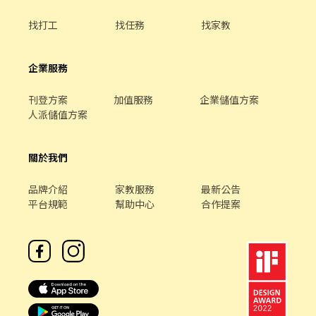
吉屋、吉天麩羅 全台直營店鋪皆位於各大百貨商場，並持續穩定發
找打工
找任務
找家教
展中。 -------------------------------------------------------------
------------- 【應徵須知】 ①詳閱工作內容後，請審慎提出應徵申
請。 ②履歷初審合適者，將邀請實體面談，初審資格不符者則不另
企業服務
行通知。 ③錄取的實際任用職稱及薪資，依面談結果與經驗核定職
級。
刊登方案
加值服務
企業儲值方案
人派儲值方案
關於我們
品牌介紹
家教服務
最新公告
平台規範
幫助中心
合作提案