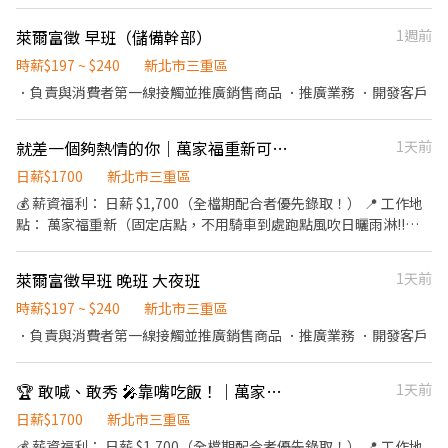
時間 17:30-18:30 星期日 10:30-19:00（含提前30分鐘準備） 休息
快速，適合具有企圖心的您。 ▪學習日系企業商業禮儀、餐飲相關
→提供餐點→餐具清洗→環境整理維護......等。 ▪洗碗區🫧 餐具清
時間 13:00-14:00 🏠地點 萬家福蘆洲 新北市三重區五華街282號 💰
專業技能，並能接觸店舖經營管理。 ▪展店計畫涵蓋全台灣，目標
萊爾富徵 早班（儲備幹部）
1週前
洗、環境整理整頓、環境清洗......等。 ✨在職教育訓練完善，無經驗
薪資 日薪 $1700+$100（無客訴獎金） 隔月15日匯款（遇假日順延
成為台灣第一迴轉壽司品牌。 ▪傾聽員工訴求，共同打造「以人為
者也OK✨️ ⭕獎金福利 ▪生日禮券！ ▪員工用餐優惠！ ▪不定期活
至上班日) 👕服裝 請自備自備白素色上衣 黑色無破洞長褲 客戶提供
時薪$197 ~ $240
新北市三重區
本」的舒適工作環境。 ⭕基本保障 ①加班費(以5分鐘為單位計算)
動競賽獎金！ ▪一年4次考核及調薪！ ▪加班費5分鐘為單位計算！
logo胸牌、長頭髮需綁馬尾 💼工作內容 1）產品銷售與推廣 2）須
．負責與消費者第一線接觸並推廣銷售商品 ．推廣業務 ．開發客戶
②勞保、健保、意外險 ③每月提撥勞工退休新制6% ④特休／年假
▪介紹親朋好友入職，期滿可獲得3,000～5,000元獎金！ ⭕基本保
配合賣場規定補貨，協助拉排面 3）統整顧客消費回饋，銷售紀錄
按照勞基法規定 ⑤颱風天出勤津貼補助 ⑥員工店內用餐折扣 ⑦提供
障 ①加班費(以5分鐘為單位計算) ②勞保、健保、意外險 ③每月提
填寫 ✅條件要求 1）有清潔用品銷售經驗優先錄取，會叫賣 2）可積
員工制服 ⑧任職一年後提供免費健檢
撥勞工退休新制6% ④特休按照勞基法規定 ⑤颱風天出勤津貼 ⑥員
就差一個夠熱情的你｜萬家福重新可樂叫賣 ｜固定店點共5天
1天前
極主動接觸消費者銷售及介紹能力 3）需配合現場產品說明會(9/1
工用餐折扣 ⑦提供員工制服 ⑧任職一年後提供免費健檢
18:30~20:30 ) 4）部分店家需配合平日至店家辦理店家駐廠證，會
日薪$1700
新北市三重區
給予辦證補助費 ⚠️錄取後會提供資料給廠商，無法因私事臨時請假
💰 薪資福利： 日薪 $1,700（全檔期配合者優先錄取！） 📍 工作地
⚠️備註 ﹡本活動由品牌方主辦，請勿前往門市洽詢，以免造成困
點： 萬家福重新（固定店點，不用騎車到處跑點風吹日曬雨淋!!）
擾，感謝理解！ ﹡履歷眾多，我們將優先聯繫合適人選，未通知者
📅 排班日期（共 5 天）： 8/15、8/16、8/21、8/22、8/23 🕒 上班
也敬請見諒。 ﹡請直接投遞履歷，無須私訊詢問名額，我們會主動
時間： 13:00－21:00（中間休息 1 小時／不支薪不供餐） ✨ 工作內
聯繫適合的你。 ﹡於活動期間發生客訴情形，經確認屬實，將可能
萊爾富徵早班 晚班 大夜班
1天前
容： 熱情叫賣： 拿著麥克風主動跟客人互動，把場子炒熱（不用怕
影響您的後續工作安排。 ﹡曾與傳揚合作過的夥伴將優先錄取，歡
生，大聲就贏了！）。 靈活應對： 熟記簡單的產品資訊，依現場狀
時薪$197 ~ $240
新北市三重區
迎直接與人資聯繫！
況引導客人拿貨。 專業穿著： 穿上我們提供的制服 T 恤，搭配長
．負責與消費者第一線接觸並推廣銷售商品 ．推廣業務 ．開發客戶
褲、包鞋，整齊乾淨即可。 (小提醒：錄取後會有簡單教育訓練，部
分賣場需配合提早換證，不用擔心上手問題！) 可樂叫賣人員實體教
🏆 敢喊、敢秀 🎤靠嘴吃飯！｜萬家福蘆洲可樂叫賣 ｜固定店點共5天
1天前
育訓練 0814周五上午10點到可樂板橋營業所報到 地址:新北市板橋
區漢生東路337號2樓 (當天上課時間1小時左右，教育訓練出席會提
日薪$1700
新北市三重區
供基本時薪$196，當天會依上班計算，也會做勞保加保) ✅ 人員條
💰 薪資福利： 日薪 $1,700（全檔期配合者優先錄取！） 📍 工作地