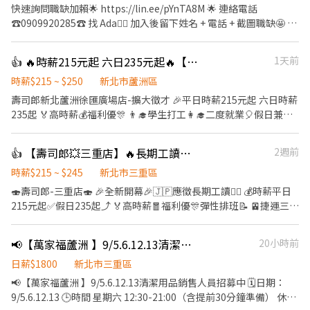
快速詢問職缺加賴🌟 https://lin.ee/pYnTA8M 🌟 連絡電話
☎️0909920285☎️ 找 Ada🙋‍♀ 加入後留下姓名 + 電話 + 截圖職缺🤩 🈚️
詐騙🈚️💯安心就業💯 ——————————————————— 📍工作地
點 桃園市龜山區文信路 工作內容 ✅ 電商物流理貨作業 ✅ 商品包
👍 🔥時薪215元起 六日235元起🔥【日商 壽司郎 蘆洲徐匯廣場店 兼職人員】
1天前
裝、分類 ✅ 貼標、撿貨、刷條碼 ✅ 退換貨處理 ✅ 其他倉儲相關作
業 上班時段 🌞 早班｜08:00－17:00 休息：12:00－13:15 🌙 夜班｜
時薪$215 ~ $250
新北市蘆洲區
16:00－01:00 休息：18:30－19:30、22:00－22:15 薪資待遇 💰 早
壽司郎新北蘆洲徐匯廣場店-擴大徵才 🎉平日時薪215元起 六日時薪
班：260元／時 （底薪196元＋津貼64元） 💰 夜班：280元／時
235起 🏅高時薪💰福利優🎊 👨‍🎓學生打工👩‍🎓二度就業🎈假日兼職
（底薪196元＋津貼64元＋夜班津貼20元） ✔ 加班費依勞基法規定
⭐️ 🎁全新設備✨️全新環境🥇 🎖完善教育訓練🏆無經驗也可以上手❤️
另計 休假制度 📅 排休制 ✨ 免經驗可 ✨ 工作簡單好上手 ✨ 歡迎想穩
⭕復職同仁大歡迎 離職未滿三個月者享有： ▪年資累計 ▪體檢費
👍 【壽司郎💥三重店】🔥長期工讀💰時薪 平日215元 假日235元 🎉學生打工
2週前
定工作的你加入我們！ 快速詢問職缺加賴🌟
用補助 ▪薪資照舊計算 ⭕招募條件 ▪職前教育訓練，歡迎無經驗
https://lin.ee/pYnTA8M 🌟 連絡電話☎️0909920285☎️ 找 Ada🙋‍♀ 加
者加入!! ▪歡迎二度就業、學生實習、長期打工、短期工讀 ▪彈性
時薪$215 ~ $245
新北市三重區
入後留下姓名 + 電話 + 截圖職缺🤩
排班：09:00~00:00（每日至少排班4小時，請於面試時與主管確認
🍣壽司郎-三重店🍣 🎉全新開幕🎉🇯🇵應徵長期工讀🙆‍♀️ 💰時薪平日
班表） ⭕工作內容（在職教育訓練完善，無經驗者OK） ▪外場 帶
215元起✅️假日235起⤴️ 🏅高時薪🧧福利優🎊彈性排班📝 🚈捷運三重
客入座→用餐說明、顧客服務→桌面清潔→環境整理→收銀結帳 等
站1分鐘抵達店鋪🚶‍♂️ 👨‍🎓學生打工👩‍🎓二度就業🎈假日兼職⭐️ ⭕招
▪內場 商品進貨→食材處理→餐點製作→餐具清洗→環境整理→庫
募條件 ✅️良好職前教育訓練，無經驗者也可以加入！！！ ✅️歡迎開
📢【萬家福蘆洲 】9/5.6.12.13清潔用品銷售人員招募
20小時前
存盤點 等 ⭕獎金福利 ▪生日禮券 ▪員工用餐優惠 ▪年度健檢及津
學打工、假日兼職、二度就業、外籍學生、實習簽約。 ✅️彈性排
貼 ▪一年4次考核及調薪機會 ▪加班費5分鐘為單位計算 ▪不定期
班：08:30~23:00(請於面試時與店長確認班表) ✅️不管是平日早班、
日薪$1800
新北市三重區
活動競賽獎金、時數達成獎金 ▪介紹親朋好友入職，期滿可獲得
週末假日班、放學後打烊班皆有職缺，歡迎直接投遞履歷！ ⭕工作
📢【萬家福蘆洲 】9/5.6.12.13清潔用品銷售人員招募中 🗓日期：
3,000~10,000元獎金 ⭕企業魅力 ▪加班費為5分鐘為單位計算，重
內容 ▪外場🎈 帶客入座→介紹、服務→飲料提供→餐具清洗→桌邊
9/5.6.12.13 🕒時間 星期六 12:30-21:00（含提前30分鐘準備） 休息
視員工的辛勤付出。 ▪實力主義不論年資，且制度完善、升遷調薪
結帳→收銀結帳......等。 ▪內場🍣 商品進貨、準備、整理→餐點製作