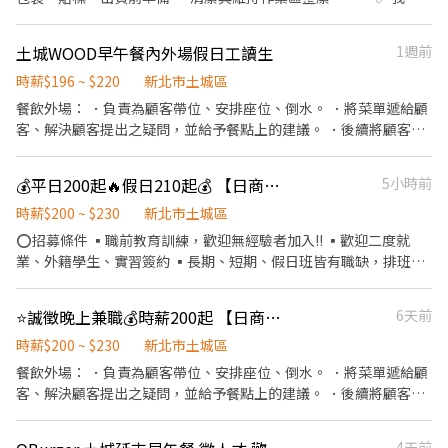
希望你 • 對烘焙有興趣，做事細心、負責任 • 能配合節慶出貨高
峰，手腳俐落、抗壓性佳 • 具備良好工作態度與團隊合作精神 •
土城WOOD早午餐內外場假日工讀生
1週前
若具相關經驗者尤佳 ⸻ 💰 薪資與福利 • 時薪 NT$220-
250（依經驗與表現） • 勞健保 • 員工購物優惠 • 有機會轉為長
時薪$196 ~ $220
新北市土城區
期工讀或正式人員 歡迎所有求職者，與 應屆畢業生、夜間就讀中、
餐飲外場： ．負責為顧客帶位、安排座位、倒水。 ．將菜單遞給顧
研發替代役、外籍人士、原住民、二度就業、學生實習 等
客、解決顧客提出之疑問，並給予餐點上的建議。 ．後續將顧客點
餐訊息通知廚房做餐，或可進行簡易餐飲之料理，如：烤土司或調
配飲料等。 ．於顧客用餐完畢後，負責收拾碗盤與清理環境。 ．並
💰平日200起🔥假日210起💰 【日商壽司郎】土城日月光店-兼職人員🌟歡迎二度就業、短期兼職、長期兼職🌟
5小時前
負責結帳、收銀等工作。 餐飲內場： ．擔任廚師的助手，處理烹飪
前與烹飪中之準備工作與其他餐廳相關事務。 ．負責洗、剝、削、
時薪$200 ~ $230
新北市土城區
切各種食材。 ．負責清理工作環境、設備和餐具。 ．準備不同餐點
⭕招募條件 ▪職前教育訓練，歡迎無經驗者加入!! ▪歡迎二度就
所需要的食材。 ．協助測量食材的容量與重量。 ．負責擺盤、打包
業、外籍學生、實習簽約 ▪長期、短期、假日班皆有職缺，排班彈
外帶服務。
性、歡迎詢問 ▪排班時段： 9:00~18:00 12:00~22:30 18:00～
22:30(請於面試時與主管確認班表) ⭕獎金福利 ▪生日禮券 ▪不定
⭐️誠徵晚上兼職💰時薪200起 【日商壽司郎】土城日月光店-🌟歡迎應屆畢業生🌟短期工讀、長期工讀、假日工讀
6天前
期活動競賽獎金 ▪一年4次考核及調薪 ▪加班費5分鐘為單位計算
⭕工作內容 ▪內場 商品進貨、準備、整理→料理製作→提供餐點→
時薪$200 ~ $230
新北市土城區
餐具清洗→庫存盤點、出貨 等 ⭕企業魅力 ▪「以人為本」注重團
餐飲外場： ．負責為顧客帶位、安排座位、倒水。 ．將菜單遞給顧
隊合作及交流，採納同仁的意見，提升參與感 ▪除學習到日本商業
客、解決顧客提出之疑問，並給予餐點上的建議。 ．後續將顧客點
禮儀、衛生知識及專業的烹飪技巧，還可接觸店鋪的經營管理，例
餐訊息通知廚房做餐，或可進行簡易餐飲之料理。 ．於顧客用餐完
如：成本控管及數據分析等專業知識 ▪升遷快速且制度完善，依努
畢後，負責收拾碗盤與清理環境。 ．並負責結帳、收銀等工作。 餐
4天前