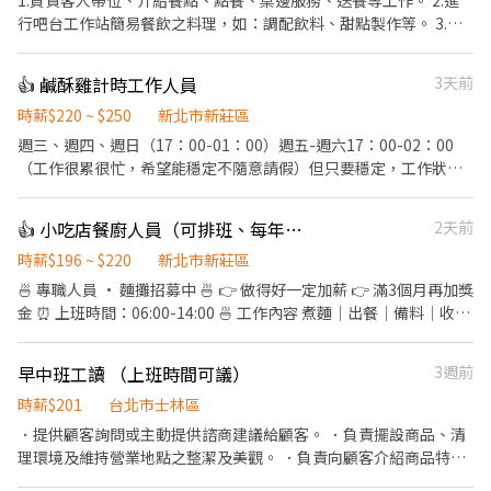
1.負責客人帶位、介紹餐點、點餐、桌邊服務、送餐等工作。 2.進
行吧台工作站簡易餐飲之料理，如：調配飲料、甜點製作等。 3.於
客人用餐完畢後，負責收拾碗盤與清理環境。 4.完成其他分派的臨
時任務。
👍 鹹酥雞計時工作人員
3天前
時薪$220 ~ $250
新北市新莊區
週三、週四、週日（17：00-01：00）週五-週六17：00-02：00
（工作很累很忙，希望能穩定不隨意請假）但只要穩定，工作狀況
正常，到職一個月內依能力調薪。 ．✅負責抓料、切料、備料、打
包、炸物餐點。 ．✅負責清理工作環境、設備和餐具。 ✅炸手炸物
👍 小吃店餐廚人員（可排班、每年調薪）
2天前
依上手程度調整薪資及獎金（炸手起薪較高） 🔥每季提供各項激勵
獎金制度🔥 🔥工作單純上手快 🌟希望能找到志同道合夥伴，很辛苦
時薪$196 ~ $220
新北市新莊區
但獎金不會少給 💥歡迎真的很缺錢，肯吃苦耐勞者💥 🌟打烊將食材
🍜 專職人員 · 麵攤招募中 🍜 👉 做得好一定加薪 👉 滿3個月再加獎
器具歸位即可打卡下班，不用打掃清潔 ✨煩請開啟通知避免訊息沒
金 ⏰ 上班時間：06:00-14:00 🍜 工作內容 煮麵｜出餐｜備料｜收攤
收到唷 ✅人員穩定 週一週二會開始營業，
📍 我們要的人 ✔ 手腳快 ✔ 有責任感 ✔ 態度積極 ✔ 有麵攤經驗佳
（加分） ⚠️ 節奏快，不適合混時間 🚫 愛遲到、滑手機 → 不適合 👉
早中班工讀 （上班時間可議）
3週前
缺人中！想賺錢就來 🍜 時薪人員 · 麵攤招募中 🍜 ．點餐結帳、送
餐。 ．維持店內整潔。 ．煮麵、切小菜等等。 工作時段：10:30～
時薪$201
台北市士林區
18:30、12:00～20:00、 20:00～22:00
．提供顧客詢問或主動提供諮商建議給顧客。 ．負責擺設商品、清
理環境及維持營業地點之整潔及美觀。 ．負責向顧客介紹商品特
徵、品質與價格及示範操作方法，以協助顧客選擇。 ．負責在顧客