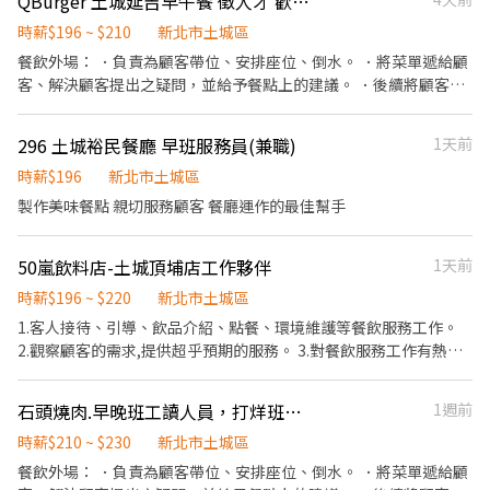
QBurger 土城延吉早午餐 徵人才 歡迎加入我們
力及成果將有升遷加薪的機會 ▪享有完善的福利制度，加班費為5
飲內場： ．擔任廚師的助手，處理烹飪前與烹飪中之準備工作與其
分鐘為單位計算，重視員工的辛勤付出 ▪計畫拓展全台灣，讓更多
他餐廳相關事務。 ．負責洗、剝、削、切各種食材。 ．負責清理工
時薪$196 ~ $210
新北市土城區
人有機會品嚐美味平價壽司，致力成為頂尖品牌
作環境、設備和餐具。 ．準備不同餐點所需要的食材。 ．協助測量
餐飲外場： ．負責為顧客帶位、安排座位、倒水。 ．將菜單遞給顧
食材的容量與重量。 ．負責擺盤、打包外帶服務。
客、解決顧客提出之疑問，並給予餐點上的建議。 ．後續將顧客點
餐訊息通知廚房做餐，或可進行簡易餐飲之料理，如：烤土司或調
配飲料等。 ．於顧客用餐完畢後，負責收拾碗盤與清理環境。 ．並
296 土城裕民餐廳 早班服務員(兼職)
1天前
負責結帳、收銀等工作。 餐飲內場： ．擔任廚師的助手，處理烹飪
前與烹飪中之準備工作與其他餐廳相關事務。 ．負責洗、剝、削、
時薪$196
新北市土城區
切各種食材。 ．負責清理工作環境、設備和餐具。 ．準備不同餐點
製作美味餐點 親切服務顧客 餐廳運作的最佳幫手
所需要的食材。 ．協助測量食材的容量與重量。 ．負責擺盤、打包
外帶服務。
50嵐飲料店-土城頂埔店工作夥伴
1天前
時薪$196 ~ $220
新北市土城區
1.客人接待、引導、飲品介紹、點餐、環境維護等餐飲服務工作。
2.觀察顧客的需求,提供超乎預期的服務。 3.對餐飲服務工作有熱
忱，具備高度親和力 4.個性積極主動、有責任感、適應力強、抗壓
性佳。 5.培訓課程豐富，升遷管道明確。 6.可配合排班者佳(無經驗
石頭燒肉.早晚班工讀人員，打烊班人員
1週前
可)。 7.時段可談。 8.Google map 地圖有異，正確位子頂埔國小對
面。 工作地點:土城與萬華。
時薪$210 ~ $230
新北市土城區
餐飲外場： ．負責為顧客帶位、安排座位、倒水。 ．將菜單遞給顧