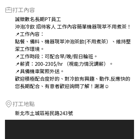
打工內容
誠徵數名長期PT員工
沖泡冷飲 招待客人 工作內容簡單機器現萃不用煮茶！
📌工作內容：
點餐、備料、機器現萃沖泡茶飲(不用煮茶）、維持整
潔工作環境。
📌工作時段：可配合早/晚/假日輪班。
📌薪資：200-230$/hr （視能力情況調薪）。
📌具備機車駕照外送。
歡迎積極配合度好的、對冷飲有興趣、動作.反應快的
您長期配合、有意者歡迎詢問了解！謝謝☺️
打工地點
新北市土城區裕民路243號