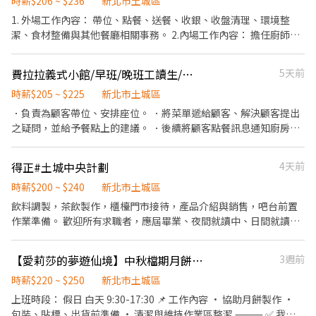
量食材的容量與重量。 ．負責擺盤、打包外帶服務。 上班時段 請先
時薪$206 ~ $236
新北市土城區
確認是否能夠配合 平日早班10:00-14:30 平日晚班 16:30-21:30 假日
1. 外場工作內容： 帶位、點餐、送餐、收銀、收盤清理、環境整
班10:00-21:30(14:30-16:30為空班) 希望為長期工讀，寒/暑期工讀
潔、食材整備與其他餐廳相關事務。 2.內場工作內容： 擔任廚師之
不考慮！謝謝！
助手，處理烹飪之準備工作、理貨、清洗餐具、環境整潔 3.洗碗工
作內容： 煮湯、湯飯、食材處理備料（需會拿刀）、清洗餐具、環
費拉拉義式小館/早班/晚班工讀生/假日配合上班
5天前
境整潔 4.彈性排班，雙週排班 5.休息時間免費供餐 🎓歡迎應屆畢業
生🎓
時薪$205 ~ $225
新北市土城區
．負責為顧客帶位、安排座位。 ．將菜單遞給顧客、解決顧客提出
之疑問，並給予餐點上的建議。 ．後續將顧客點餐訊息通知廚房做
餐，或可進行簡易餐飲之料理，如：烤麵包或炸物跟調配飲料等。
．於顧客用餐完畢後，負責收拾碗盤與洗碗跟清理環境。 ．並負責
得正#土城中央計劃
4天前
結帳、收銀等工作。 ．負責清理工作環境、設備和餐具。 ．負責擺
盤、打包外帶服務。
時薪$200 ~ $240
新北市土城區
飲料調製，茶飲製作，櫃檯門市接待，產品介紹與銷售，吧台前置
作業準備。 歡迎所有求職者，應屆畢業、夜間就讀中、日間就讀
中。
【愛莉莎的夢遊仙境】中秋檔期月餅製作人員-假日班
3週前
時薪$220 ~ $250
新北市土城區
上班時段： 假日 白天 9:30-17:30 📌 工作內容 • 協助月餅製作 •
包裝、貼標、出貨前準備 • 清潔與維持作業區整潔 ⸻ ✅ 我們