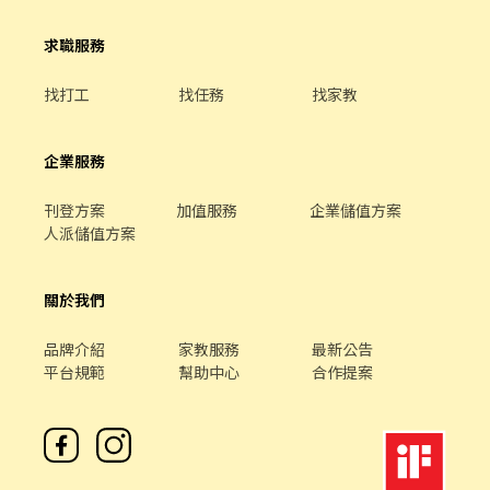
合作及交流，採納同仁的意見，提升參與感 ▪除學習到日本商業禮
儀、衛生知識及專業的烹飪技巧，還可接觸店鋪的經營管理，例
求職服務
如：成本控管及數據分析等專業知識 ▪升遷快速且制度完善，依努
力及成果將有升遷加薪的機會 ▪享有完善的福利制度，加班費為5
找打工
找任務
找家教
分鐘為單位計算，重視員工的辛勤付出 ▪計畫拓展全台灣，讓更多
人有機會品嚐美味平價壽司，致力成為頂尖品牌
企業服務
刊登方案
加值服務
企業儲值方案
人派儲值方案
關於我們
品牌介紹
家教服務
最新公告
平台規範
幫助中心
合作提案