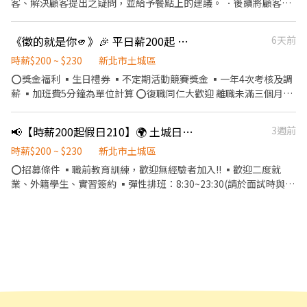
客、解決顧客提出之疑問，並給予餐點上的建議。 ．後續將顧客點
餐訊息通知廚房做餐，或可進行簡易餐飲之料理，如：烤土司或調
配飲料等。 ．於顧客用餐完畢後，負責收拾碗盤與清理環境。 ．並
《徵的就是你🫵》🎉 平日薪200起 假日210起 🎉
6天前
負責結帳、收銀等工作。 餐飲內場： ．擔任廚師的助手，處理烹飪
前與烹飪中之準備工作與其他餐廳相關事務。 ．負責洗、剝、削、
時薪$200 ~ $230
新北市土城區
切各種食材。 ．負責清理工作環境、設備和餐具。 ．準備不同餐點
⭕獎金福利 ▪生日禮券 ▪不定期活動競賽獎金 ▪一年4次考核及調
所需要的食材。 ．協助測量食材的容量與重量。 ．負責擺盤、打包
薪 ▪加班費5分鐘為單位計算 ⭕復職同仁大歡迎 離職未滿三個月者
外帶服務。
享有: ▪年資累計 ▪體檢費用補助 ▪薪資照舊計算 ⭕招募條件 ▪職
前教育訓練，歡迎無經驗者加入!! ▪歡迎二度就業、外籍學生、實
📢【時薪200起假日210】🌍 土城日月光店（日月光內）🌟時薪平日200假日210起🌟 歡迎兼職人員、二度就業、外籍學生、半工半讀、長期兼職、寒暑期兼職
3週前
習簽約 ▪排班時段：8:30~18:00或18:00~23:00(請於面試時與主管
確認班表) ⭕工作內容 ▪外場 帶客入座→介紹、服務→商品提供→
時薪$200 ~ $230
新北市土城區
食材補充→確認結帳金額→收銀結帳 等 ▪內場 商品進貨、準備、整
⭕招募條件 ▪職前教育訓練，歡迎無經驗者加入!! ▪歡迎二度就
理→料理製作→提供餐點→餐具清洗→庫存盤點、出貨 等 ⭕企業魅
業、外籍學生、實習簽約 ▪彈性排班：8:30~23:30(請於面試時與主
力 ▪「以人為本」注重團隊合作及交流，採納同仁的意見，提升參
管確認班表) ▪能配合下述任一條件者優先面試： ①一週至少可排
與感 ▪除學習到日本商業禮儀、衛生知識及專業的烹飪技巧，還可
班四天以上 一～四：兩天/五六日：兩天 ②需可開早8:30～；或者閉
接觸店鋪的經營管理，例如：成本控管及數據分析等專業知識 ▪升
店～23:30 (依據班表安排4～ 8小時) ③過往有「服務業」經驗，餐
遷快速且制度完善，依努力及成果將有升遷加薪的機會 ▪享有完善
飲業佳 ⭕工作內容 ▪外場 帶客入座→介紹、服務→商品提供→食
的福利制度，加班費為5分鐘為單位計算，重視員工的辛勤付出 ▪
材補充→確認結帳金額→收銀結帳 等 ▪內場 商品進貨、準備、整理
計畫拓展全台灣，讓更多人有機會品嚐美味平價壽司，致力成為頂
→料理製作→提供餐點→餐具清洗→庫存盤點、出貨 等 ⭕獎金福利
尖品牌
▪不定期活動競賽獎金 ▪一年4次考核及調薪 (三個月就一次調薪機
會) ▪加班費5分鐘為單位計算 ⭕企業魅力 ▪「以人為本」注重團隊