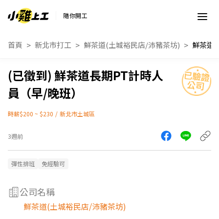
隨你開工
首頁
新北市打工
鮮茶道(土城裕民店/沛豬茶坊)
鮮茶道長期PT計時人
員（早/晚班）
時薪$200 ~ $230
/
新北市土城區
3週前
彈性排班
免經驗可
公司名稱
鮮茶道(土城裕民店/沛豬茶坊)