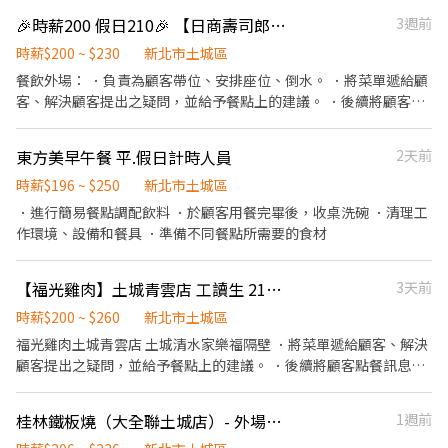
成交後之包裝、收款、交付商品、開發票或收據。
🎉時薪200 假日210🎉 【日商壽司郎】 土城日月光店-★歡迎應屆畢業生、短期工讀、長期工讀、假日工讀
3週前
時薪$200 ~ $230
新北市土城區
餐飲外場： ．負責為顧客帶位、安排座位、倒水。 ．將菜單遞給顧
客、解決顧客提出之疑問，並給予餐點上的建議。 ．後續將顧客點
餐訊息通知廚房做餐，或可進行簡易餐飲之料理。 ．於顧客用餐完
畢後，負責收拾碗盤與清理環境。 ．並負責結帳、收銀等工作。 餐
東方美早午餐 平.假日計時人員
2天前
飲內場： ．擔任廚師的助手，處理烹飪前與烹飪中之準備工作與其
他餐廳相關事務。 ．負責洗、剝、削、切各種食材。 ．負責清理工
時薪$196 ~ $250
新北市土城區
作環境、設備和餐具。 ．準備不同餐點所需要的食材。 ．協助測量
．進行簡易餐點調配飲料 ．於顧客用餐完畢後，收桌洗碗 ．清理工
食材的容量與重量。 ．負責擺盤、打包外帶服務。
作環境、設備和餐具 ．準備不同餐點所需要的食材
【福光雞肉】土城青雲店 工讀生 210/h起
3天前
時薪$200 ~ $260
新北市土城區
福光雞肉土城青雲店 土城清水家樂福隔壁 ．將菜單遞給顧客、解決
顧客提出之疑問，並給予餐點上的建議。 ．後續將顧客點餐訊息通
知廚房做餐，或可進行簡易餐飲之料理。 ．於顧客用餐完畢後，負
責收拾碗盤與清理環境。 ．並負責結帳、收銀等工作。 ．負責清理
桂林鐵板燒（大全聯土城店）- 外場兼職人員
1週前
工作環境、設備和餐具。 ．準備不同餐點所需要的食材。 ．協助測