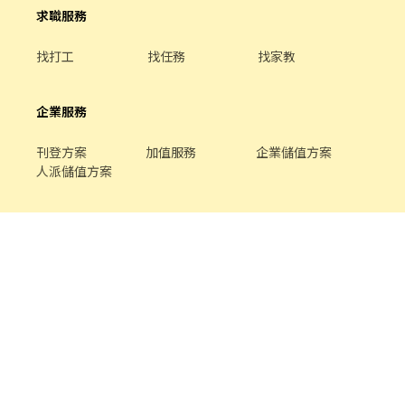
求職服務
找打工
找任務
找家教
企業服務
刊登方案
加值服務
企業儲值方案
人派儲值方案
關於我們
品牌介紹
家教服務
最新公告
平台規範
幫助中心
合作提案