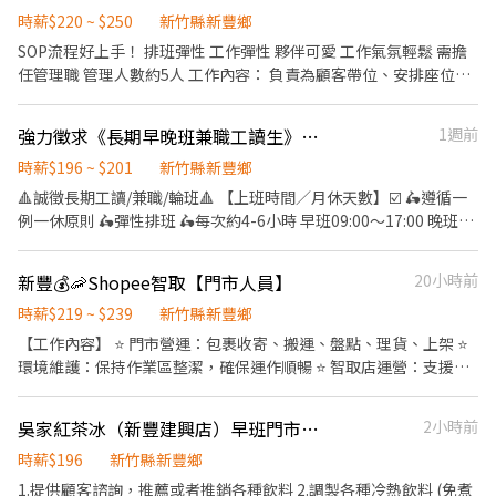
檢：任職滿一年起，公司提供年度健檢照顧你的健康 ◆ 保險：除
時薪$220 ~ $250
新竹縣新豐鄉
勞、健、勞退外，公司更為你投保團保維護你的安全 ◆ 員工用餐折
SOP流程好上手！ 排班彈性 工作彈性 夥伴可愛 工作氣氛輕鬆 需擔
扣：兼職夥伴當日任職滿4小時，即享有85折員購折扣；組長當日任
任管理職 管理人數約5人 工作內容： 負責為顧客帶位、安排座位、
職每四小時享有乙餐員餐 ◆ 生日/節慶禮卷： 你生日我慶祝，生日
送水杯。 將菜單遞給顧客、解決顧客提出之疑問，並給予餐點上的
當月我們提供你品牌禮卷 讓生日更有溫度 你過節我共歡，重要節慶
建議。 後續將顧客點餐訊息通知廚房製作餐點及簡易餐點組合。 於
強力徵求《長期早晚班兼職工讀生》～二度就業
1週前
我們提供你福利禮券 好好與家人歡慶 你旅遊我贊助，每年職福會提
顧客用餐完畢後，負責收拾碗盤與清理環境。 並負責結帳、收銀等
供你旅遊津貼 好好享受幸福人生 ◎ 詳細工作時間於面試時告知
工作。 擔任廚師的助手，處理烹飪前與烹飪中之準備工作與其他餐
時薪$196 ~ $201
新竹縣新豐鄉
廳相關事務。 負責洗、剝、削、切各種食材。 負責清理工作環境、
🔺誠徵長期工讀/兼職/輪班🔺 【上班時間／月休天數】☑️ 🛵遵循一
設備和餐具。 準備不同餐點所需要的食材。 協助測量食材的容量與
例一休原則 🛵彈性排班 🛵每次約4-6小時 早班09:00～17:00 晚班
重量。 負責擺盤、打包外帶服務。 每日叫貨（蔬菜） 每週訂貨（總
17:00～23:00 專職打烊20:30～00:00 【工作內容】☑️ 💁櫃檯點餐服
公司物料）（南北貨）（部分外部食材） 每月需盤點店內庫存 依照
務客人 🧑🏻‍🍳內場餐點製作產品 🍗廚房裹粉烹製炸雞 ✅上班時段彈
新豐💰🦐Shopee智取【門市人員】
20小時前
主管要求協助店內夥伴完成交代事務 並無特別區分內外場人員 以上
性，可任選4-6小時 ✅二次就業、外籍人士通通歡迎 ✅適合學生課
內容視情況給予教學及需要掌握。 需長期夥伴，短期勿擾！
業，打工兼顧 ✅相互介紹，享有額外獎金 【薪資福利】☑️ 🔺時薪
時薪$219 ~ $239
新竹縣新豐鄉
$196起 🔺85折員工餐 免費制服2套 🔺國定假日雙倍薪資 🔺享有勞
【工作內容】 ⭐️ 門市營運：包裹收寄、搬運、盤點、理貨、上架 ⭐️
健保、年假代金、勞退
環境維護：保持作業區整潔，確保運作順暢 ⭐️ 智取店運營：支援無
人商店跑點（部分區域除外） ⚠️ 需有駕照及機車，配合單日跑點及
鄰近門市支援 ⚠️ 【上班時間】(可選班別) ⭐️早班時間0730-
吳家紅茶冰（新豐建興店）早班門市人員
2小時前
1230/0800-1300/0830-1330 ⭐️晚班時間1730-2330/1730-
2230/1830-2230/1830-2330 ⭐️假日早班時段：07:00-12:00 ⭐️假日
時薪$196
新竹縣新豐鄉
晚班時段：17:30-23:30 【薪資待遇】 ⭐️219$~239$ - 【工作地點】
1.提供顧客諮詢，推薦或者推銷各種飲料 2.調製各種冷熱飲料 (免煮