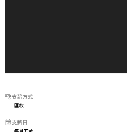
支薪方式
匯款
支薪日
每月五號