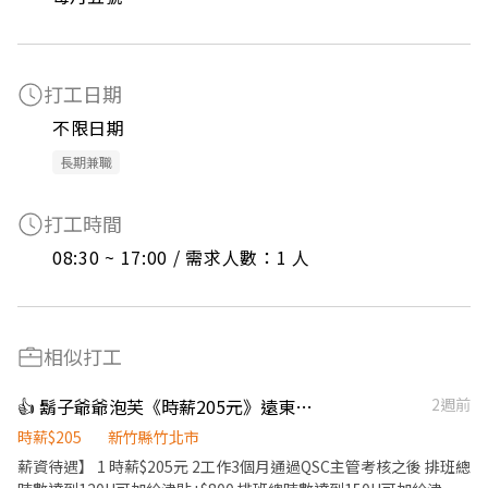
打工日期
不限日期
長期兼職
打工時間
08:30 ~ 17:00 / 需求人數：1 人
相似打工
👍 鬍子爺爺泡芙《時薪205元》遠東百貨竹北店 早班工讀生 beard papa's
2週前
時薪$205
新竹縣竹北市
薪資待遇】 1 時薪$205元 2工作3個月通過QSC主管考核之後 排班總