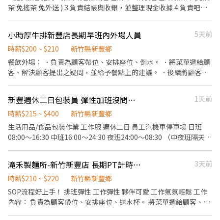
⭐️新豐松柏 - 新竹縣新豐鄉松柏街128號1樓 【應徵方式】 加入行動
茶 免搖茶 免外送 ) 3.負責結帳與收銀，並整理現金收據 4.負責吧台
條碼: https://reurl.cc/aXMg1D 加入後請傳「姓名＋電話＋截圖職
設備以及周遭工作環境 無經驗可 歡迎應屆畢業生或二度就業，具高
缺」 -- 電話未接請加入上方連結並留言，訊息必回覆 其他地區職缺
度服務熱忱、住民 、耐勞者加入團隊！ PS：需具備熱心負責、可獨
小時厚牛排新豐店長期早班內外場人員
5天前
也歡迎詢問！ ❌絕無詐騙｜⭕️免費諮詢⭕️安心上工
立作業
時薪$200 ~ $210
新竹縣新豐鄉
餐飲外場： ．負責為顧客帶位、安排座位、倒水。 ．將菜單遞給顧
客、解決顧客提出之疑問，並給予餐點上的建議。 ．後續將顧客點
餐訊息通知廚房做餐，或可進行簡易餐飲之料理，如：烤土司或調
配飲料等。 ．於顧客用餐完畢後，負責收拾碗盤與清理環境。 ．並
新豐週休二日包裝員 彈性加班沒問題 汽機車都好停
1天前
負責結帳、收銀等工作。 餐飲內場： ．擔任廚師的助手，處理烹飪
前與烹飪中之準備工作與其他餐廳相關事務。 ．負責洗、剝、削、
時薪$215 ~ $400
新竹縣新豐鄉
切各種食材。 ．負責清理工作環境、設備和餐具。 ．準備不同餐點
生活用品/食品包裝作業 工作服 週休二日 員工汽機車停車場 日班
所需要的食材。 ．協助測量食材的容量與重量。 ．負責擺盤、打包
08:00～16:30 中班16:00～24:30 夜班24:00～08:30 （中夜班隔天下
外帶服務。
班別不用等） 薪215～265元/H
滝禾製麵所-新竹新豐店 長期PT計時人員（工讀生、計時人員、PT）
3天前
時薪$210 ~ $220
新竹縣新豐鄉
SOP流程好上手！ 排班彈性 工作彈性 夥伴可愛 工作氣氛輕鬆 工作
內容： 負責為顧客帶位、安排座位、送水杯。 將菜單遞給顧客、解
決顧客提出之疑問，並給予餐點上的建議。 後續將顧客點餐訊息通