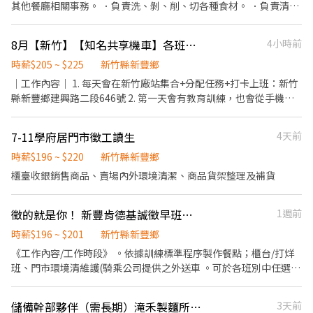
其他餐廳相關事務。 ．負責洗、剝、削、切各種食材。 ．負責清理
費線上/實體心理成長課程。 9. 跨領域心理成長講師課程津貼。
工作環境、設備和餐具。 ．準備不同餐點所需要的食材。 ．協助測
【升遷介紹】 1. 新人考核、職人稽核，稽核為公平及公正的內部升
量食材的容量與重量。 ．負責擺盤、打包外帶服務。
遷管道。 2. 家適員→職人→高階職人→導師 ↘️整理
8月【新竹】【知名共享機車】各班別換電池長期工讀生★時薪205-235★
4小時前
師→導師 【教育訓練】 免收費完整教育訓練系統，高階職人提
時薪$205 ~ $225
新竹縣新豐鄉
供教育訓練費用補助。
｜工作內容｜ 1. 每天會在新竹廠站集合+分配任務+打卡上班：新竹
縣新豐鄉建興路二段646號 2. 第一天會有教育訓練，也會從手機下
載GSH APP系統 3. 騎乘GSH公務車進行換電、稽核、清潔（公司系
統會分配任務） ｜班別和時薪｜ 🌞早班 08:00-16:00，時薪205 🌆
7-11學府居門市徵工讀生
4天前
晚班 16:00-00:00，時薪220 🌛夜班 00:00-8:00，時薪235 （目前缺
額零星） ✨國定假日紅字雙倍✨ ｜請確認可配合以下工作須知｜ -
時薪$196 ~ $220
新竹縣新豐鄉
電池約8公斤，請確認是否能接受 - 上班要騎公務車，必須備有機車
櫃臺收銀銷售商品、賣場內外環境清潔、商品貨架整理及補貨
駕照 - 手機需備有網路 - 每次上班都須至新竹廠站集合出發：新竹縣
新豐鄉建興路二段646號 - 能夠準時到班，並確實打卡 ｜其他｜ 1.
徵的就是你！ 新豐肯德基誠徵早班人員
1週前
截薪日為當月30/31號，薪資於隔月15日發放 2. 請提供本人之銀行
帳戶，恕不接受漁會、農會 3. 報名時請務必務必務必確認可完整配
時薪$196 ~ $201
新竹縣新豐鄉
合當天的時間，絕不接受前一天晚上或是當天取消！ 4. 合法工作，
《工作內容/工作時段》 。依據訓練標準程序製作餐點；櫃台/打烊
一定會為你/妳保勞保！
班、門市環境清維護(騎乘公司提供之外送車 。可於各班別中任選4-
6小時彈性排班(班別依據面試餐廳需求為主 《薪資福利》 ★ 基本時
薪：$196"起" ★ 津貼福利 ◆ 值班津貼：每小時20元(晉升組長後
儲備幹部夥伴（需長期）滝禾製麵所-新竹新豐店
3天前
◆ 早、晚班津貼：23:00-07:00（每小時享有50-80元津貼 ◆ 健