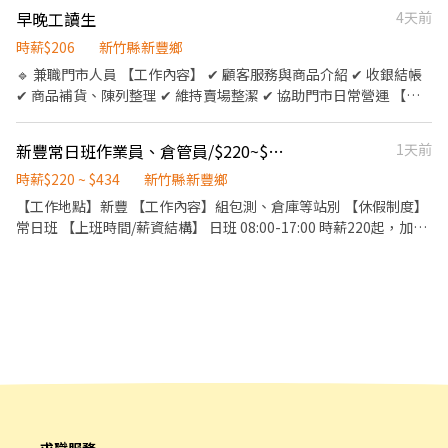
知廚房製作餐點及簡易餐點組合。 於顧客用餐完畢後，負責收拾碗
早晚工讀生
4天前
盤與清理環境。 並負責結帳、收銀等工作。 擔任廚師的助手，處理
烹飪前與烹飪中之準備工作與其他餐廳相關事務。 負責洗、剝、
時薪$206
新竹縣新豐鄉
削、切各種食材。 負責清理工作環境、設備和餐具。 準備不同餐點
🔹 兼職門市人員 【工作內容】 ✔ 顧客服務與商品介紹 ✔ 收銀結帳
所需要的食材。 協助測量食材的容量與重量。 負責擺盤、打包外帶
✔ 商品補貨、陳列整理 ✔ 維持賣場整潔 ✔ 協助門市日常營運 【我
服務。 並無特別區分內外場人員 以上內容視情況給予教學及需要掌
們希望你】 ✅ 熱情、有責任感 ✅ 喜歡與人互動 ✅ 願意學習、具服
握。 需長期夥伴，短期勿擾！
務熱忱 ✅ 有門市或服務業經驗者佳（無經驗也歡迎） 【工作時間】
新豐常日班作業員、倉管員/$220~$367/週休二日/隔日領、週領
1天前
⏰ 排班制，可依課業或個人時間安排。 【工作地點】 📍 屈臣氏 新
豐門市 【我們提供】 ✨ 完整教育訓練 ✨ 友善工作環境 ✨ 員工購物
時薪$220 ~ $434
新竹縣新豐鄉
優惠 ✨ 良好的團隊合作氛圍
【工作地點】新豐 【工作內容】組包測、倉庫等站別 【休假制度】
常日班 【上班時間/薪資結構】 日班 08:00-17:00 時薪220起，加班
時薪295~367 上午下午各休10分/用餐ㄧ次40分 【優勢】可隔日領/
週領、便服或無塵服、冷氣房 連絡方式: 周先生 0932113706(可用
電話搜尋或ID加賴)