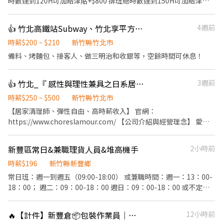
時數達到120H可加給津貼+$800 排班總時數達到150H可加給津貼
+$1000 【工作內容】 1 泡芙烘焙：製作內餡、烘烤泡芙、包裝 2 販
售招呼、結帳收銀 3 店面整理清潔 【工作時間】 1 晚班兼職人員彈
👍 竹北高鐵站Subway、竹北享平方Subway
4週前
性排班 2 09:00~18:00 可以排班 3希望寒暑假、假日可以配合排班
時薪$200 ~ $210
新竹縣竹北市
備料、烤麵包、接客人、做三明治和收銀等，空餘時間可休息！
👍 竹北_『 感性與理性兼具之日系居家清潔職人 』愛家適誠徵|收入3-7萬
3週前
時薪$250 ~ $500
新竹縣竹北市
【居家清理師、彈性自由、高時薪收入】 官網：
https://www.choreslamour.com/ 【公司介紹與經營理念】 愛家
適專業居家清潔，創辦人因為自己家裡又髒又亂，卻一直找不到完
美的清潔公司和清潔人員，興起了自己創立清潔平台就可以提供高
新豐區常日&兼職理貨人員&堆高機手
2小時前
品質服務的念頭，堅持嚴格的培訓、把職人逼到該該叫但升遷爽歪
歪的考核，不斷的溝通改進確認所有的程序都符合高品質的專業服
時薪$196
新竹縣新豐鄉
務，在地圖評論中排名台中第一的清潔公司也是當之無愧啊啊啊
常日班：週一到週五（09:00-18:00） 或兼職時間：週一：13：00-
啊。 愛家適秉持著’以人為本’才是根本的理念，建立一個有溫
18：00； 週二：09：00-18：00 週日：09：00-18：00 或不定期
度、負責任、尊重彼此的服務環境。彼此相互尊重的前提，讓服務
時間 週一到週五09-18 倉庫理貨人員，負責檢貨，貼標，包裝，上
夥伴將溫度與貼心，默默帶入客戶的家中每個角落。 愛家適除了提
貨，驗貨等工作， 歡迎做二休二人員應徵。
🔥【計件】新豐倉📦包裝作業員｜無經驗可💪
12小時前
供清潔整理服務，也不定期參與公益清潔，並且每月提撥公司收益