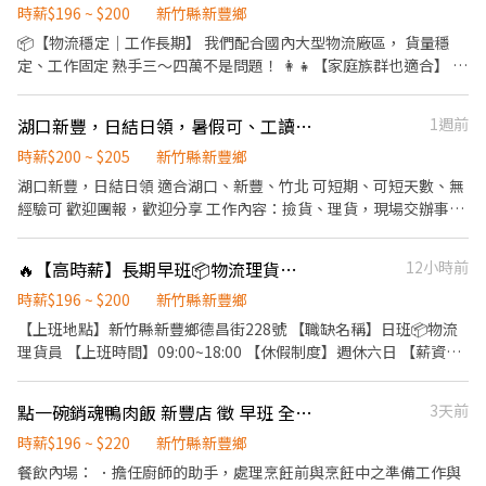
認養10位家扶兒童，讓夥伴的努力和客戶的錢錢都變得格外有意
時薪$196 ~ $200
新竹縣新豐鄉
義。 【工作內容是什麼？】 1. 接單後聯繫客戶，確認客戶想清哪
📦【物流穩定｜工作長期】 我們配合國內大型物流廠區， 貨量穩
裡。 2. 騎著載有招財法寶的機車遊車河。 3. 熟練清潔步驟執行，解
定、工作固定 熟手三～四萬不是問題！ 👩‍👧【家庭族群也適合】 ⏰
決客戶的困擾。 4. 使出十八般武藝刷刷刷刷刷到斷手。 5. 衛浴馬桶
早班08:00－17:00 ✔ 不強迫加班 ✔ 工作提早完成可提早下班 ✔ 接
廚房檯面洗洗洗洗到估溜。 6. 把玻璃和地板擦擦擦擦擦擦到發亮。
送小孩、兼顧家庭更方便 📦【工作內容】 ✔ 揀貨 ✔ 驗貨 ✔ 貼標／
7. 清潔得乾淨整齊讓客戶不想出門。 8. 建立客戶專屬資料，下次服
湖口新豐，日結日領，暑假可、工讀可，短期臨時可
1週前
噴字 ✔ 改包作業 ✔ 疊板出貨 ✔ 搬運理貨 無需證照、無經驗可！ 依
務更上手。 【具備條件】 1. 被接送小朋友綁定時間的寶媽、寶爸。
照SOP作業，做久自然熟練好上手
時薪$200 ~ $205
新竹縣新豐鄉
2. 不想被傳統工作束縛能力的新鮮人。 3. 還在用健康換金錢的輪班
湖口新豐，日結日領 適合湖口、新豐、竹北 可短期、可短天數、無
人員。 4. 想要解鎖更多技能創造高收入的人。 5. 不想因為工作缺席
經驗可 歡迎團報，歡迎分享 工作內容：撿貨、理貨，現場交辦事項
家人的重要日子的你。 .... 【待遇介紹】 1.自由接單，彈性排班：
工作時間： 早班：09:00-18:00 時薪：200（中午休息一小時，不計
1_〈家適員〉時薪+ 各項獎金 250~300元 2_〈家適職人〉 時薪+ 各
薪） 工作地點: 新豐區德昌街 另有堆高機職缺，有興趣可安排面試
項獎金 360~400元 3_〈高階職人〉 時薪+ 各項獎金 500元以上
🔥【高時薪】長期早班📦物流理貨人員(欣新倉)
12小時前
4_〈導師〉 同高階職人福利外，額外有高額團隊獎金收入 2.以夥伴
時薪$196 ~ $200
新竹縣新豐鄉
收入作為舉例： 1_〈家適員〉不含面試錄取當月份 月工作20-22天
平均收入 3 ~ 4萬 2_〈家適職人〉 月工作20-22天 平均收入 4.3 ~
【上班地點】新竹縣新豐鄉德昌街228號 【職缺名稱】日班📦物流
5.3萬 3_〈高階職人〉 月工作20-22天 平均收入 5 ~ 7萬 【基本福
理貨員 【上班時間】09:00~18:00 【休假制度】週休六日 【薪資】
利】 1. 自由接單，彈性排班。 2. 積分獎勵及獎金制度。 3. 晉升職
✨加班費、獎金加給另計 【工作內容】進出貨、退貨、揀貨、驗
人，額外給予一年期意外險。 4. 可透過清潔工會加保勞保。 【別家
貨、包裝、搬貨
點一碗銷魂鴨肉飯 新豐店 徵 早班 全天班
3天前
業者沒有的福利】 1. 積分獎勵免費兌換日用品。 2. 定期團體聚會、
團康活動。 3. 不定期餐會及節慶活動。 4. 春酒狂歡聚會+抽獎。 5.
時薪$196 ~ $220
新竹縣新豐鄉
做清潔但不想清自己家，夥伴下單折扣。 6. 辦公室設置有沙發床的
餐飲內場： ．擔任廚師的助手，處理烹飪前與烹飪中之準備工作與
休息室。 7. 每季舉辦服務品質競賽，提供不定額獎金。 8. 不定期免