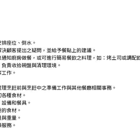
安排座位、倒水。
解決顧客提出之疑問，並給予餐點上的建議。
息通知廚房做餐，或可進行簡易餐飲之料理，如：烤土司或調配
，負責收拾碗盤與清理環境。
等工作。
處理烹飪前與烹飪中之準備工作與其他餐廳相關事務。
切各種食材。
、設備和餐具。
要的食材。
量與重量。
帶服務。