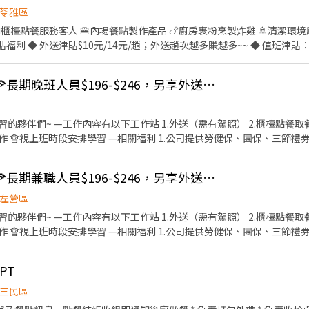
苓雅區
◆ 健檢：任職滿一年起，公司提供年度健檢照顧你的健康 ◆ 保險：除
扣：兼職夥伴當日任職滿4小時，即享有85折員購折扣；組長
🍕必勝客美術中華店🍕長期晚班人員$196-$246，另享外送獎金💰
有溫度 你過節我共
年職福會提供你旅遊津貼 好好享受幸福人生 ◎ 詳細工作時
櫃檯點餐取餐 3.內場餐點製作包裝 4.環
1.公司提供勞健保、團保、三節禮券、生日禮物等福利 2.外送享
.就職滿一年，既可享有年假代金 4.一切遵守勞工安全規範 5.公開升遷管道，表現
班），一個禮拜最少要給2-
🍕必勝客高雄崇德店🍕長期兼職人員$196-$246，另享外送獎金💰
 25號各領一次，帳戶薪轉，需準備國泰銀行帳戶 以上條件接
左營區
櫃檯點餐取餐 3.內場餐點製作包裝 4.環
1.公司提供勞健保、團保、三節禮券、生日禮物等福利 2.外送享
.就職滿一年，既可享有年假代金 4.一切遵守勞工安全規範 5.公開升遷管道，表現
班），一個禮拜最少要給2-
PT
 25號各領一次，帳戶薪轉，需準備國泰銀行帳戶 以上條件接
三民區