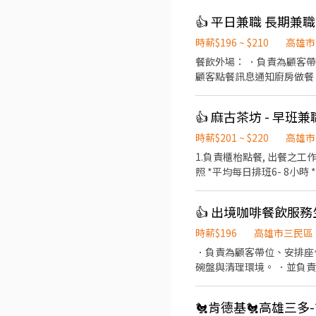
👍 平日兼職 長期兼職
時薪$196 ~ $210
高雄市
餐飲外場： ．負責為顧客
顧客點餐訊息通知廚房做餐
環境。 ．並負責結帳、收
負責洗、剝、削、切各種食
👍 麻古茶坊 - 早班兼
重量。 ．負責擺盤、打包
時薪$201 ~ $220
高雄市
1.負責櫃枱點餐, 出餐之工作。 2.負責飲料調製工作。 3.清理環境及設備。 4.煮茶及備料 5.外送 *國定假日雙倍薪 
照 *平均每日排班6- 8小時 *排班
👍 出境咖啡餐飲服務
時薪$196
高雄市三民區
．負責為顧客帶位、安排座
碗盤與清理環境。 ．並負
量食材的容量與重量。 ．