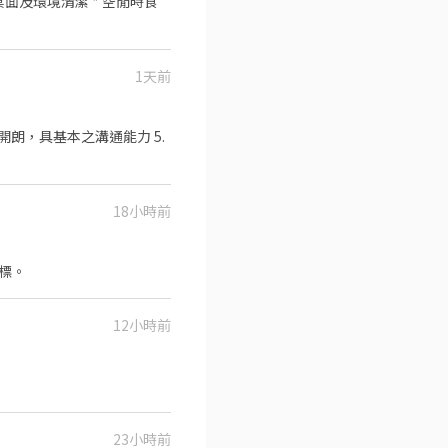
面及環境清潔 * 空閒時食
1天前
開朗，具基本之溝通能力 5.
18小時前
運目標。
12小時前
23小時前