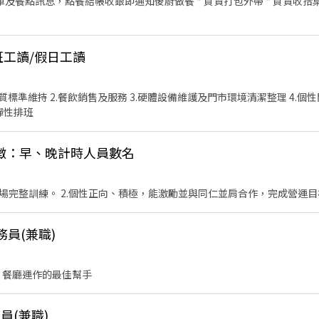
單及餐點訊息，點餐結帳收銀即通知後廚做餐 * 負責打包外帶 * 負責收拾桌
班工讀/假日工讀
質標準維持 2.餐飲銷售及服務 3.硬體設備維護及門市環境清潔整理 4.個性
，彈性排班
徵：早、晚計時人員數名
1.配合公司SOP, 接受內、外場完整訓練。 2.個性正向、積極，能激勵並與同仁並肩合作，完成營
務員(兼職)
 餐廳運作的最佳幫手
員(兼職)