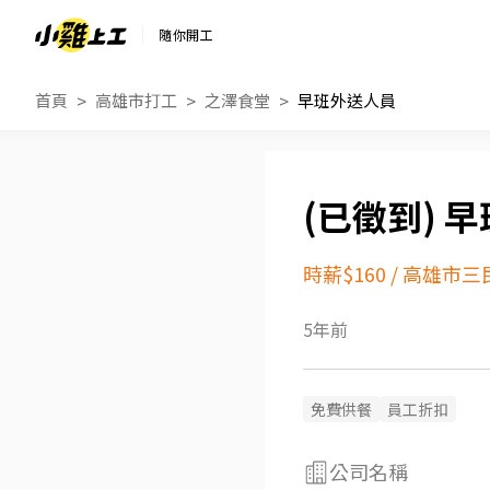
隨你開工
首頁
高雄市打工
之澤食堂
早班外送人員
早
時薪$160
/
高雄市三
5年前
免費供餐
員工折扣
公司名稱