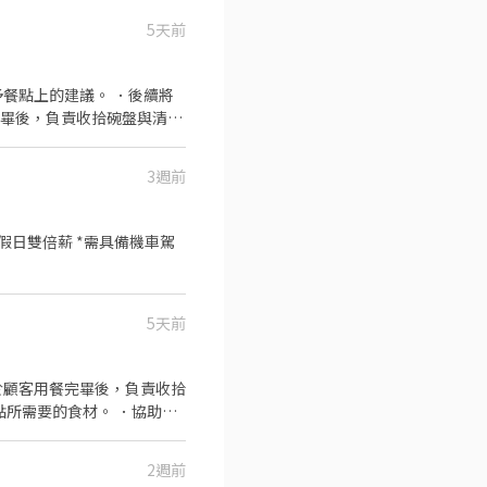
5天前
餐點上的建議。 ．後續將
完畢後，負責收拾碗盤與清理
作與其他餐廳相關事務。 ．
 ．協助測量食材的容量與
3週前
5天前
於顧客用餐完畢後，負責收拾
點所需要的食材。 ．協助測
2週前