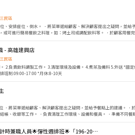
三民區
帶位、安排座位、倒水。 ．將菜單遞給顧客、解決顧客提出之疑問，並給予
，或可進行簡易餐飲之料理，如：烤土司或調配飲料等。 ．於顧客用餐
銀等工作。 餐飲內場： ．擔任廚師的助手，處理烹飪前與烹飪中之準備工
材。 ．負責清理工作環境、設備和餐具。 ．準備不同餐點所需要的食材。
職 - 高雄建興店
外帶服務。
三民區
*需具備機車駕
制:09:00-17:00 *月休:8-10天
生
位 ．將菜單遞給顧客、解決顧客提出之疑問，並給予餐點上的建議。 ．
責結帳、收銀等工作。 ．負責清理工作環境、設備和餐具。 ．準備不同餐
負責擺盤、打包外帶服務。
🐔肯德基🐔高雄三多-計時兼職人員🌟彈性週排班🌟「196-201」