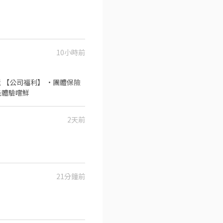
10小時前
 【公司福利】 •團體保險
先體驗嚐鮮
2天前
21分鐘前