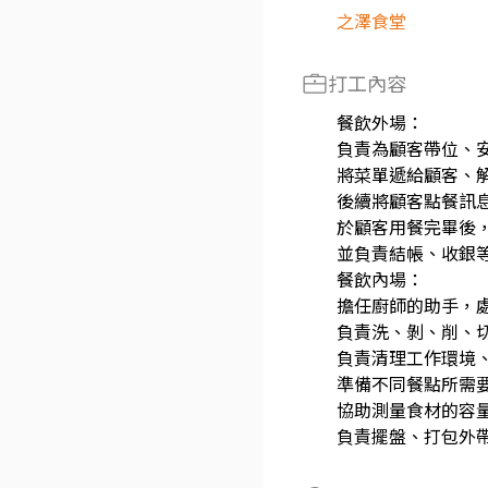
之澤食堂
打工內容
餐飲外場：
負責為顧客帶位、
將菜單遞給顧客、
後續將顧客點餐訊
於顧客用餐完畢後
並負責結帳、收銀
餐飲內場：
擔任廚師的助手，
負責洗、剝、削、
負責清理工作環境
準備不同餐點所需
協助測量食材的容
負責擺盤、打包外