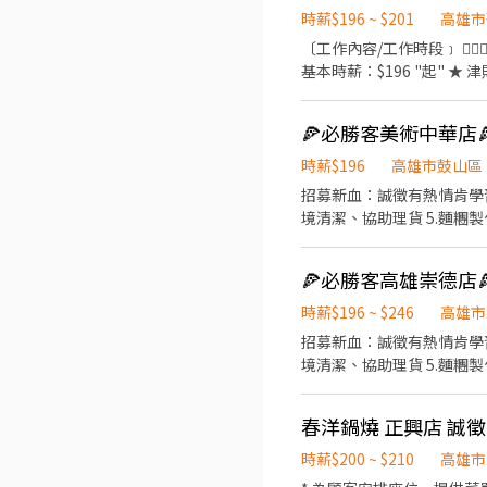
時薪$196 ~ $201
高雄市
〔工作內容/工作時段﹞ 💁🏻‍♂️櫃檯點餐服務客人 🍔內場餐點製作產品 🍗廚房裹粉烹製炸雞 🚿清潔環境刷洗器具 ﹝薪資福利﹞ ★
基本時薪：$196 "起" ★ 津貼福利 ◆ 外送津貼$10元/14元/趟；外送趟次越多賺越多~~ ◆ 值班津貼：每小時20元(晉升組長後 ◆
早、晚班津貼：23:00-07:00（每小時享有50-80元津貼 
勞、健、勞退外，公司更為你投保團保維護你的安全 ◆ 員工用餐折
當日任職每四小時享有乙餐員餐 ◆ 生日/節慶禮卷： 你生日我慶祝，生日當月我們提供你品牌禮卷 讓生日更
歡，重要節慶我們提供你福利禮券 好好與家人歡慶 你旅遊我贊助，每
時薪$196
高雄市鼓山區
間於面試時告知
招募新血：誠徵有熱情肯學習的夥伴們~ —工作內容有以下工作站 1.外送（需有駕照） 2.
境清潔、協助理貨 5.麵糰製作 會視上班時段安排學習 —相關福利 
一趟10/14元津貼補助 3
業是個體力活，請做好心理準備😆 #給班時間彈性，上3-8小時皆可（門市會依業績需求與學習表現排
3天 #適合學生賺零花錢或需兼職工作者 #需長期（至少1年起），且國定連假，或重大節日（母親節/跨年/過年等）需配合上班 #
錄取者需自費做一般+供膳體檢(約$1000-1200) #薪資每半個月10號
時薪$196 ~ $246
高雄市
受者歡迎應徵😃
招募新血：誠徵有熱情肯學習的夥伴們~ —工作內容有以下工作站 1.外送（需有駕照） 2.
境清潔、協助理貨 5.麵糰製作 會視上班時段安排學習 —相關福利 
一趟10/14元津貼補助 3
業是個體力活，請做好心理準備😆 #給班時間彈性，上3-8小時皆可（門市會依業績需求與學習表現排
春洋鍋燒 正興店 誠徵
3天 #適合學生賺零花錢或需兼職工作者 #需長期（至少1年起），且國定連假，或重大節日（母親節跨年過年等）需配合上班 #
錄取者需自費做一般+供膳體檢(約$1000-1200) #薪資每半個月10號
時薪$200 ~ $210
高雄市
受者歡迎應徵😃