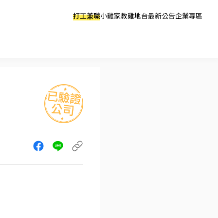
打工兼職
小雞家教
雞地台
最新公告
企業專區