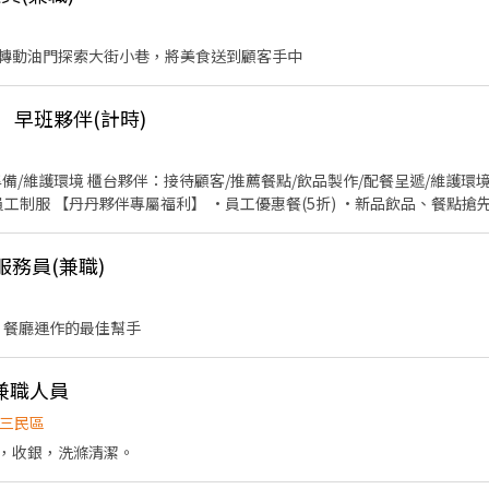
轉動油門探索大街小巷，將美食送到顧客手中
 早班夥伴(計時)
備/維護環境 櫃台夥伴：接待顧客/推薦餐點/飲品製作/配餐呈遞/維護環境
費員工制服 【丹丹夥伴專屬福利】 •員工優惠餐(5折) •新品飲品、餐點搶
服務員(兼職)
 餐廳運作的最佳幫手
兼職人員
三民區
，收銀，洗滌清潔。