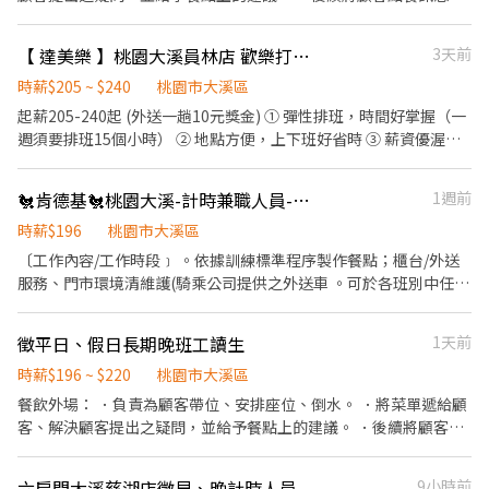
知廚房做餐，或可進行簡易餐飲之料理 ．於顧客用餐完畢後，負責
收拾碗盤與清理環境。 餐飲內場： ．擔任廚師的助手，處理烹飪前
【 達美樂 】桃園大溪員林店 歡樂打工 Let's Go
3天前
與烹飪中之準備工作與其他餐廳相關事務。 ．負責洗、剝、削、切
各種食材。 ．負責清理工作環境、設備和餐具。 ．準備不同餐點所
時薪$205 ~ $240
桃園市大溪區
需要的食材。 ．協助測量食材的容量與重量。 ．負責擺盤、打包外
起薪205-240起 (外送一趟10元獎金) ① 彈性排班，時間好掌握（一
帶服務。
週須要排班15個小時） ② 地點方便，上下班好省時 ③ 薪資優渥，
福利保障 ④ 新手天堂，專職專員帶領 工作內容: 1.為顧客點餐，電
話接單 2.結帳&收營 3.外送 4.內場副食點餐製作 5.披薩製作，切片，
🐔肯德基🐔桃園大溪-計時兼職人員-★彈性周排班★-"$196-另享外送獎金
1週前
排單 6.開點，打烊清潔.....等 7.相關店務工作執行 8.晉升主任時薪
212元起(報表.盤點.獨立值班) ▲入職條件: ▲需要持有駕照，配合度
時薪$196
桃園市大溪區
好，積極，長期佳，肯學肯做▲ ◎非常歡迎二度就業，具有居留證/
〔工作內容/工作時段﹞ 。依據訓練標準程序製作餐點；櫃台/外送
工作證的外籍生◎
服務、門市環境清維護(騎乘公司提供之外送車 。可於各班別中任選
4-6小時彈性排班(班別依據面試餐廳需求為主 ﹝薪資福利﹞ ★ 基本
時薪：$196 "起" ★ 津貼福利 ◆ 外送津貼$10元/14元/趟；外送趟
徵平日、假日長期晚班工讀生
1天前
次越多賺越多~~ ◆ 值班津貼：每小時20元(晉升組長後 ◆ 早、晚班
津貼：23:00-07:00（每小時享有50-80元津貼 ◆ 健檢：任職滿一年
時薪$196 ~ $220
桃園市大溪區
起，公司提供年度健檢照顧你的健康 ◆ 保險：除勞、健、勞退外，
餐飲外場： ．負責為顧客帶位、安排座位、倒水。 ．將菜單遞給顧
公司更為你投保團保維護你的安全 ◆ 員工用餐折扣：兼職夥伴當日
客、解決顧客提出之疑問，並給予餐點上的建議。 ．後續將顧客點
任職滿4小時，即享有85折員購折扣；組長當日任職每四小時享有乙
餐訊息通知廚房做餐，或可進行簡易餐飲之料理。 ．於顧客用餐完
餐員餐 ◆ 生日/節慶禮卷： 你生日我慶祝，生日當月我們提供你品
畢後，負責收拾碗盤與清理環境。 ．並負責結帳、收銀等工作。 餐
六扇門大溪慈湖店徵早、晚計時人員
9小時前