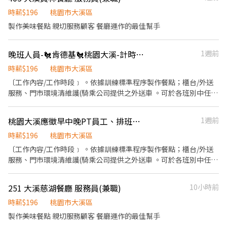
時薪$196
桃園市大溪區
製作美味餐點 親切服務顧客 餐廳運作的最佳幫手
晚班人員-🐔肯德基🐔桃園大溪-計時兼職人員-★彈性周排班★-"$196-$196"-另享外送獎金
1週前
時薪$196
桃園市大溪區
〔工作內容/工作時段﹞ 。依據訓練標準程序製作餐點；櫃台/外送
服務、門市環境清維護(騎乘公司提供之外送車 。可於各班別中任選
4-6小時彈性排班(班別依據面試餐廳需求為主 ﹝薪資福利﹞ ★ 基本
時薪：$196 "起" ★ 津貼福利： ◆ 外送津貼$10元/14元/趟；外送
桃園大溪應徵早中晚PT員工、排班彈性
1週前
趟次越多賺越多~~ ◆ 值班津貼：每小時20元(晉升組長後 ◆ 早、晚
班津貼：23:00-07:00（每小時享有50-80元津貼 ◆ 健檢：任職滿一
時薪$196
桃園市大溪區
年起，公司提供年度健檢照顧你的健康 ◆ 保險：除勞、健、勞退
〔工作內容/工作時段﹞ 。依據訓練標準程序製作餐點；櫃台/外送
外，公司更為你投保團保維護你的安全 ◆ 員工用餐折扣：兼職夥伴
服務、門市環境清維護(騎乘公司提供之外送車 。可於各班別中任選
當日任職滿4小時，即享有85折員購折扣；組長當日任職每四小時享
4-6小時彈性排班(班別依據面試餐廳需求為主 ﹝薪資福利﹞ ★ 基本
有乙餐員餐 ◆ 生日/節慶禮卷： 你生日我慶祝，生日當月我們提供
時薪：$196 "起" ★ 津貼福利： ◆ 外送津貼$10元/14元/趟；外送
251 大溪慈湖餐廳 服務員(兼職)
10小時前
你品牌禮卷 讓生日更有溫度你過節我共歡，重要節慶我們提供你福
趟次越多賺越多~~ ◆ 值班津貼：每小時20元(晉升組長後 ◆ 早、晚
利禮券 好好與家人歡慶你旅遊我贊助，每年職福會提供你旅遊津貼
班津貼：23:00-07:00（每小時享有50-80元津貼 ◆ 健檢：任職滿一
時薪$196
桃園市大溪區
好好享受幸福人生 ◎ 詳細工作時間於面試時告知
年起，公司提供年度健檢照顧你的健康 ◆ 保險：除勞、健、勞退
製作美味餐點 親切服務顧客 餐廳運作的最佳幫手
外，公司更為你投保團保維護你的安全 ◆ 員工用餐折扣：兼職夥伴