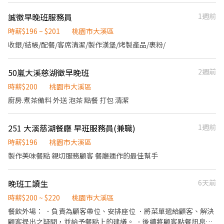
當日任職滿4小時，即享有85折員購折扣；組長當日任職每四小時享
誠徵早晚班服務員
1週前
有乙餐員餐 ◆ 生日/節慶禮卷： 你生日我慶祝，生日當月我們提供
你品牌禮卷 讓生日更有溫度你過節我共歡，重要節慶我們提供你福
時薪$196 ~ $201
桃園市大溪區
利禮券 好好與家人歡慶你旅遊我贊助，每年職福會提供你旅遊津貼
收銀/結帳/配餐/客席清潔/製作漢堡/烤製產品/裹粉/
好好享受幸福人生 ◎ 詳細工作時間於面試時告知
50嵐大溪慈湖徵早晚班
2週前
時薪$200
桃園市大溪區
廚房.煮茶備料 外送 泡茶 點餐 打包 清潔
251 大溪慈湖餐廳 早班服務員(兼職)
1週前
時薪$196
桃園市大溪區
製作美味餐點 親切服務顧客 餐廳運作的最佳幫手
晚班工讀生
6天前
時薪$200 ~ $220
桃園市大溪區
餐飲外場： ．負責為顧客帶位、安排座位 ．將菜單遞給顧客、解決
顧客提出之疑問，並給予餐點上的建議。 ．後續將顧客點餐訊息通