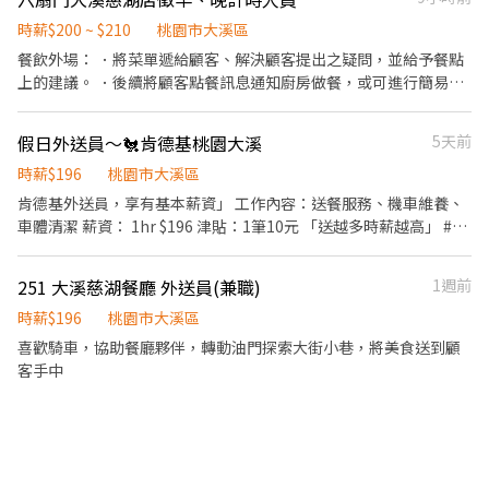
牌禮卷 讓生日更有溫度 你過節我共歡，重要節慶我們提供你福利禮
飲內場： ．擔任廚師的助手，處理烹飪前與烹飪中之準備工作與其
券 好好與家人歡慶 你旅遊我贊助，每年職福會提供你旅遊津貼 好好
他餐廳相關事務。 ．負責洗、剝、削、切各種食材。 ．負責清理工
時薪$200 ~ $210
桃園市大溪區
享受幸福人生 ◎ 詳細工作時間於面試時告知
作環境、設備和餐具。 ．準備不同餐點所需要的食材。 ．協助測量
餐飲外場： ．將菜單遞給顧客、解決顧客提出之疑問，並給予餐點
食材的容量與重量。 ．負責擺盤、打包外帶服務。
上的建議。 ．後續將顧客點餐訊息通知廚房做餐，或可進行簡易餐
飲之料理 ．於顧客用餐完畢後，負責收拾碗盤與清理環境。 ．並負
責結帳、收銀等工作。 ．負責清理工作環境、設備和餐具。 ．準備
假日外送員～🐔肯德基桃園大溪
5天前
不同餐點所需要的食材。 ．負責擺盤、打包外帶服務。
時薪$196
桃園市大溪區
肯德基外送員，享有基本薪資」 工作內容：送餐服務、機車維養、
車體清潔 薪資： 1hr $196 津貼：1筆10元 「送越多時薪越高」 #有
公司車 #享有勞健保#週排班彈性 #免費制服#員工餐折扣#優質環境
251 大溪慈湖餐廳 外送員(兼職)
1週前
時薪$196
桃園市大溪區
喜歡騎車，協助餐廳夥伴，轉動油門探索大街小巷，將美食送到顧
客手中