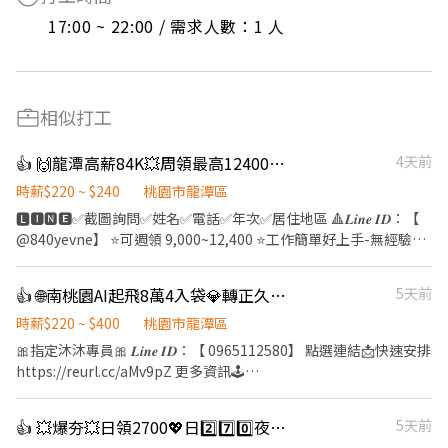
17:00 ~ 22:00 / 需求人數：1 人
相似打工
👍 🙌龍潭高薪84K💥周領最高12400💖獎金高達2萬元❣️工作簡單❗
4天前
時薪$220 ~ $240
桃園市龍潭區
🅻🅸🅽🅴✅截圖詢問✅姓名✅電話✅年次✅居住地區 🔺𝑳𝒊𝒏𝒆 𝑰𝑫：【
@840yevne】 ⭐️可週領 9,000~12,400 ⭐️工作簡單好上手-無經驗可
⭐️最快隔天下夜-不熬身體 ⭐️配合加班最高84k ❣️久任獎金最高20000
❣️特殊單位加碼獎金4000~6000(規則依現場說明) 【PCB相關製程】
👍 🌐南桃園AI起飛8萬4入袋💎轉正久任2萬元🎰提供團膳【週領12400】#高錄取
5天前
印刷電路板/AI核心 ⚡工作地點：龍潭區工二路(近烏樹林工業區1分)
⚡工作內容：機台操作、檢驗、測試 ⚡用餐說明：公司供團膳 35/餐
時薪$220 ~ $400
桃園市龍潭區
(設有冰箱、微波爐、販賣機) ⚡休假制度：排休制 ⚡休息制度：依單
🎀指定沐沐專員🎀 𝑳𝒊𝒏𝒆 𝑰𝑫：【 0965112580】 點選連結📩快速安排
位間休各10~15分；用餐各25~45分 ⚡班別及薪資：(以下薪資含津
https://reurl.cc/aMv9pZ 更多資訊🕹️
貼及加班) ➡️【日班】：08:00 ~ 20:10 $220【59,694】
https://linkgoods.com/quickly1109
▶️【$77,881】 ➡️【夜班】：20:00 ~ 08:10 $240【$65,121】
─────────────────── 💎 週領最高12400 💎
👍 💥爆夯💥日領2700💖日2️⃣7️⃣0️⃣夜3️⃣0️⃣0️⃣/h加班四休加薪2萬2 二休二🚌免費交通車
5天前
▶️【$84,961】 ✦最快隔天下夜班✦ ⭕️享有勞、健保、團保勞退
【工作地點】: 龍潭區工二路 (烏樹林工業區) ▬▬▬▬▬【職缺訊