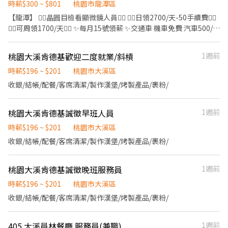
6％⭕️ ⭕有實體門市、非詐騙請安心求職⭕ ❌免費報名不收取任何
息】▬▬▬▬▬ ✔️【上市大廠】伺服器、車載面板生產 ✔️【冷氣
時薪$300 ~ $801
桃園市龍潭區
費用請放心❌ ⭕專員親自詳細解說工作內容⭕
房、免經驗】 ▬▬▬▬▬【職缺重點】▬▬▬▬▬ 【工作內容】:
【龍潭】 ❤️‍🔥晶圓目檢看顯微鏡人員❤️‍🔥 ❤️‍🔥日領2700/天-50手續費❤️‍🔥
伺服器面板生產；機台操作、手工加工、檢驗、測試 【時間薪水】:
❤️‍🔥可周領1700/天❤️‍🔥 ✨每月15號領薪 ✨交通車 機車免費 汽車500/元
薪資含加班/津貼 ➡️【日班】：08:00 - 20:10 $220 【薪資約
(三選一) ✨需無塵服 +看顯微鏡 久站走動 ✨完整教育訓練，新手也
$51,627-$77,881】 ➡️【夜班】：20:00 - 08:10 $240 【薪資約
能快速上手 ✨享超高加班費 ✨休息日加班四天賺22440 🚌交通車免
桃園大溪肯德基歡迎二度就業/斜槓
1週前
$56,321-$84,961】 💎最快隔天下夜班💎 【工作條件】: 久站或久
費上下班 💖中壢-吉林路和長春五路路口 💖八德廠桃園市八德區和
坐、隔天下夜班、提供團膳、機車車位 【休息時間】: 依單位間休各
平路1125巷88號 職缺內容 💎工作地點::龍潭區龍園五路2號 💎工作
時薪$196 ~ $201
桃園市大溪區
10-15分；用餐各25-45分【提供團膳｜扣35塊】 【發薪制度】: 每
內容:晶圓 目檢看微鏡 包裝 拿治具 作帳點數量 💎休假制度:做二休二
收銀/結帳/配餐/客席清潔/製作漢堡/烤製產品/裹粉/
月10號發薪❤️週領薪 ─────────────────── ⭕
💎用餐規定:用餐自理 廠內用餐80/餐 💎工作時間: 日班 07:00-19:10
享勞保/健保/團保/勞退6% ⭕環境乾淨明亮 ⭕專員親自詳細解說工
夜班 19:00-07:10 💷薪資待遇:(含獎金/津貼/加班)加班時薪721-801
作內容
桃園大溪肯德基誠徵早班人員
1週前
💰日時薪270$ 40500加班約$60700 夜時薪300$ 45000加班約
$70000 當天報到08:30-17:30 第二天至各班別上12班 ID搜尋：
時薪$196 ~ $201
桃園市大溪區
@436jgfmm 快速加入➜:https://lin.ee/93cQwnn 湯小姐人資電話
收銀/結帳/配餐/客席清潔/製作漢堡/烤製產品/裹粉/
0965-061660
桃園大溪肯德基誠徵晚班服務員
1週前
時薪$196 ~ $201
桃園市大溪區
收銀/結帳/配餐/客席清潔/製作漢堡/烤製產品/裹粉/
405 大溪員林餐廳 服務員(兼職)
1週前