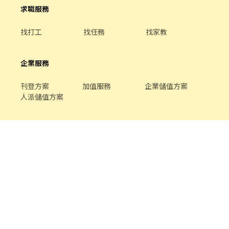
求職服務
找打工
找任務
找家教
企業服務
刊登方案
加值服務
企業儲值方案
人派儲值方案
關於我們
品牌介紹
家教服務
最新公告
平台規範
幫助中心
合作提案