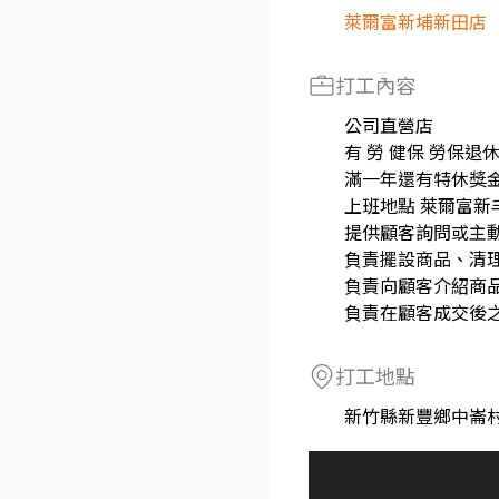
萊爾富新埔新田店
打工內容
公司直營店
有 勞 健保 勞保退
滿一年還有特休獎
上班地點 萊爾富新
提供顧客詢問或主
負責擺設商品、清
負責向顧客介紹商
負責在顧客成交後
打工地點
新竹縣新豐鄉中崙村