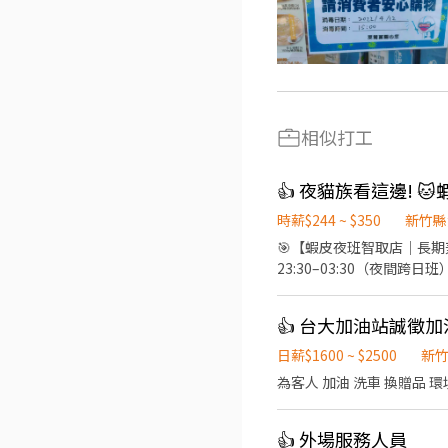
相似打工
時薪$244 ~ $350
新竹縣
🎯【蝦皮夜班智取店｜長期兼
23:30–03:30（夜間跨日
店，接受跳店安排 🔸 提供
一與門市安排作業，俟實習後
👍 台大加油站誠徵加
者，建議選擇有人店。 . 📍
店 台北市中正區臨沂街19巷
日薪$1600 ~ $2500
新
20號1樓 新店安康 - 智取
為客人 加油 洗車 換贈品 
新北市板橋區仁化街173號1
中壢中正 - 智取店 桃園市中
桃園市八德區介壽路二段372
👍 外場服務人員