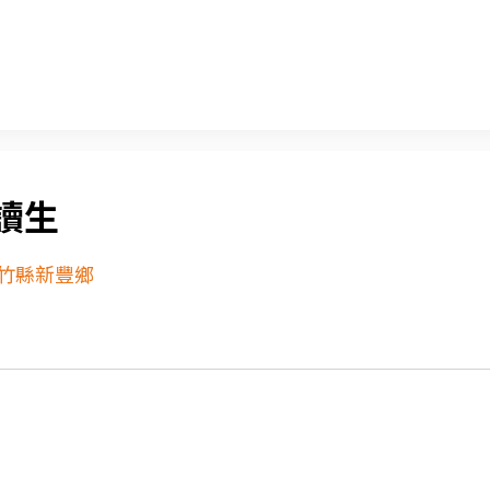
讀生
竹縣新豐鄉