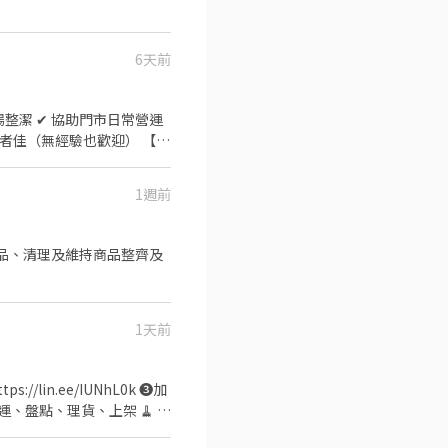
時招募 ✨Gogoro✨門市工讀生/長
招募 ✨蝦皮總部✨辦公室類型: 客服,
 . 📢**同時招募
6天前
t.com.tw/job-
這👇 👉 查看更多職缺：
1週前
1天前
//lin.ee/IUNhL0k ❸加
寄、搬運、盤點、理貨、上架 🧹 維
 提供完整教育訓練＋店面實習，