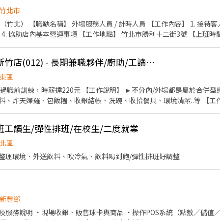
取店 桃園市大溪區民權東路162號1樓 平鎮延平 - 智取店 桃園市平鎮區延平路二
竹北市
2號1樓 平鎮龍南 - 智取店 桃園市平鎮區龍南路150之1號1樓 新屋中華 
接待客人、帶位 2. 點餐、送餐、收
取店 桃園市桃園區安東街13號1樓 桃園正康 - 智取店 桃園市桃園區正康一街21
樓 桃園自強 - 智取店 桃園市桃園區自強路6號1樓 楊梅成功 - 智取店 桃
區楊新北路269之5號1樓 蘆竹長興 - 智取店 桃園市蘆竹區長興路一段8號1
分條件】 有餐飲經驗佳，沒有經驗也可以學。 【聯絡方式】 可直接
龍潭龍華 - 智取店 桃園市龍潭區龍華路395號1樓 新豐松柏 - 智取店 新竹
[日商 丸亀製麵]巨城新竹店(012) - 長期兼職夥伴/廚助/工讀生/彈性排班
聯絡面試
鄉中山路二段336號1樓 竹東中豐 - 智取店 新竹縣竹東鎮中豐路二段192號1
東區
店(本薪$196/hr)：夜班時薪$244起,另加區域津貼（含夜班津貼$40 + 交
作說明】 ►不分內/外場都是屬於合併型態的工作內容：製麵、煮
津貼，可於顧問電談時做資訊確認唷! ⚠️2026/5/1起，中正臨沂 - 智取店
、包飯糰、收銀結帳、洗碗、收拾餐具、環境清潔..等 【工作時間】 ►彈性排班08:30-
r . . 🎁 入職滿半年享有MSP端午／中秋現金獎金(金額視公司內部公告發
。 3. 提供優秀同仁績效獎金。 4. 久任
條件 ✔️ 可接受久站、搬運包裹 ✔️ 平日可配合至少4天、假日至少可配合一天排班 
假 7.福委會福利補助 ★★多項福利歡迎您加入我們★★ 總是提供好吃日式餐飲的公司 台灣東利
工讀生/彈性排班/在校生/二度就業
上班時間須依門市實際貨量安排為主 ✔️ 配合區經排班，不挑日程、可穩定出勤
0家店，跑點距離<16km ✔️實習期間，需可配合(早/晚)擇一與門市安排作
北區
 🔸本職缺無法以現金發薪、亦無提前薪資機制（月底結薪，隔月15號匯款） 
整理環境、外送飲料、吹冷氣、飲料喝到飽/彈性排班好調整
請勿投遞，避免雙方困擾 🔸若符合條件但門市未開缺，歡迎完成投遞步驟，填表
，額滿即止！ 一起加入蝦皮店到店夜貓族團隊 💪🧡 . 【投遞步驟】 1.
V2eam5 2. 加入顧問官方帳號: https://lin.ee/3SUeDWM 3. 截圖小G, 
(9:00-18:00)聯繫! - 📢**同時招募 ✨大台北區✨內勤辦公類型: 會計,
新豐鄉
www.chickpt.com.tw/job-dqQ0MzW69moJ . 📢**同時招募 
ttps://www.chickpt.com.tw/job-Gqe03dgJZm32 . 📢**同
及服務說明 ・現場收銀、販售球卡與商品 ・操作POS系統（點數／儲值