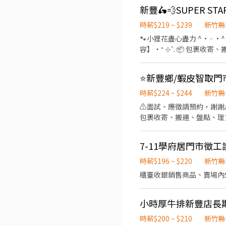
新手也OK！ ◆上班時間&薪資 
23:30、18:30-23:30、1
性排班2~6小時，視情況需加班
時薪$219 ~ $239
新竹縣
主要門市(需跑鄰近智取門市) 新豐松
🐾小狸花盡心盡力 ^• ᵕ •^ ੭ ^⦁⩊⦁^ ੭為你的工作卯足全力🐈‍⬛ ⚠️ 因有跑點需求，需 自備機車＋駕照 🛵📄 .˚⊹ ⁺‧【工作內
勞保、團保、勞退：保障你的未
容】‧⁺ ⊹˚. 📦 包裹收
功推薦朋友加入，可享 60
5 家 🔧 配合蝦皮店到店調整工作內容 🤝 支援鄰近有人店的
～12:30、08:00～13:00、0
⭐新豐鄉/蝦皮智取門市
07:00～12:00 🗓️ 假日晚班：17:30～23:30 .˚⊹ ⁺‧【 休假制度】‧⁺ ⊹˚. 📌 
休六、日 .˚⊹ ⁺‧【薪資制度】‧⁺ ⊹˚. ☀️ 早班：219 /H 🌙 晚班：239 /H .˚⊹ ⁺‧【超級亮點】‧⁺ ⊹˚. ❤️ 合法合規：合法投保、合
時薪$224 ~ $244
新竹縣
法給薪 🧡 推薦獎金：找朋
⚠️面試、應徵請預約，謝
具油資修繕，我們挺你 💜 族群友善：身份不設限，歡
包裹收寄、搬運、盤點、理貨、
會跑附近多家門市 新豐松柏 - 智取店 新竹縣新豐鄉松柏街1
配合蝦皮店到店工作內容調
https://lin.ee/8rsUSDv 🤟 留言
班：07:00-12:00、07:30-12
的職缺喔♬ My Threads：ts
7-11學府居門市徵工
(上班時數為2~6小時依實際情況
天，依實際情況而定) ⸻
時薪$196 ~ $220
新竹縣
⸻⸻⸻⸻ ✅工作地點：(
櫃臺收銀銷售商品、賣場內
快，先搶先贏❗❗ ⸻⸻
⸻ 1️⃣點擊加入：https:/
圖職缺)
小時厚牛排新豐店長
時薪$200 ~ $210
新竹縣