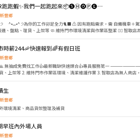
時薪219 晚班另有獎金+20=時薪239 ⏰ 時段： 早班：07:30-12:30、08:
新豐🛵💨SUPER STAR跑跑蝦✨我們一起跑起來📦🅢Ⓗ🅞Ⓟ🅔Ⓔ智取人員
7:30-22:30 👉 彈性排班 2～6小時，視情況需加班 假日早班：07:00-12:00 假
 . 📅 一週至少給班 4 天（假日需能配合） ⚠️ 需配合加班，搬運重物（約
新豐鄉
柏 - 智取店 新竹縣新豐鄉松柏街128號1樓 ॰ॱꕤ*｡ﾟ॰ॱꕤ*｡ﾟ॰ॱꕤ*｡ﾟ॰ॱꕤ*｡
來與安全！ ⛽ 油資/修繕補貼：車子🛵有保障，油資與維修費享 10% 補
寄、搬運、盤點、理貨、上架等 🧼 維持門市環境清潔與作業區整潔 🏃‍♀️ 智
0 元推薦獎金！ 🏅 國定假日加倍奉還：雙倍時薪工作更有動力！ ⚠️缺額
門市運作 .˚⊹ ⁺‧【上班時間】‧⁺ ⊹˚. ☀️ 早班：07:00～12:00、07:30
8:30～13:30 🌙 晚班：17:30～22:30、17:30～23:30、18:30～22:30、18
時薪244🦐快速報到🌈有假日班
採排休制（無固定休） 🗓️ 周一至週日皆可排班 ⭕ 可周
新豐鄉
友來上班也有錢拿 💛 線上訓練：上課也有薪水唷 💚 雙週排班：時間彈性超
謝🙏 無抽成免費找工作👍最新職缺快速媒合👍專員服務第一 ⸻⸻
迎各種背景的你！ .˚⊹ ⁺‧【 工作地點】‧⁺ ⊹˚. 📍一個店點代表一個區域，
上架等 2. 維持門市作業區環境、清潔維護作業 3. 智取店為無人商店，有
28號 ☝️ 點選【立即應徵】我會速度回覆你！ ✌️ 或加入 🅻🅸🅽🅴：
整 5. 須配合鄰近有人店門市支援 🔔需有機車&駕照🔔 ⸻⸻⸻
「姓名＋電話＋截圖職缺」就能聯繫上～ 若想參考其他職缺，可以到我的Threads，看更多更多
:30、08:00-13:00、08:30-13:30 🔹晚班：17:30-22:30、17:30-23:30、18
aipei_ruby https://reurl.cc/7b2vad 別害羞❌別害怕❌找工作聯繫我⭕
讀生
而定) 🔹假日早班：07:00-12:00 🔹假日晚班：17:30-23:30 (上
⸻⸻⸻ ✅工作待遇： 日班時薪=$224 晚班另有獎金+20=時薪$
新豐鄉
可自選店點) 新豐松柏 - 智取店 新竹縣新豐鄉松柏街128號1樓
外環境清潔、商品貨架整理及補貨
⸻⸻ 💡員工福利： 享汽機車油資補貼、修繕補貼 推薦獎金 彈
/lin.ee/VvpVQJp（ID：@600movsk） 2️⃣加入後"務必"留言：姓
期早班內外場人員
新豐鄉