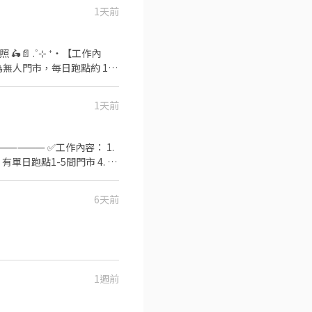
30-13:30 晚班：17:30-
1天前
日晚班：17:30-23:30 👉 彈
 15 公斤） - ◆上班地點
ﾟ॰ॱꕤ*｡ﾟ 🎯員工福利 🛡️
貼！ 🫰🏻 推薦獎金：成
取店為無人門市，每日跑點約 1～
變化快速，先搶先贏~
:30～23:30 🗓️ 假日早班：
1天前
好配 💙 補貼照顧：交通工
⸻⸻ ✅工作內容： 1.
單日跑點1-5間門市 4. 須
⸻ ✅工作時間： 🔹早
:30-22:30、18:30-23:30
6天前
班時數為2~6小時，一個月至少6
244
 😊門市缺額變動很快很
性排班 ⸻【應徵方式】
名/電話/專員找戴小姐/應徵蝦皮(截
1週前