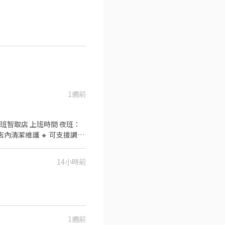
1週前
夜班智取店 上班時間 夜班：
 店內清潔維護 🔸 可支援調
實習期間，需可配合(早/晚)擇
整彈性排班，求時數穩定需求
14小時前
206號1樓 中正臨沂 - 智取
智取店 新北市新店區北新路二段
95號1樓 板橋仁化 - 智取店
新北市樹林區中華路245號1樓
號1樓 八德介壽二 - 智取店
 智取店 桃園市大園區環區西路
1週前