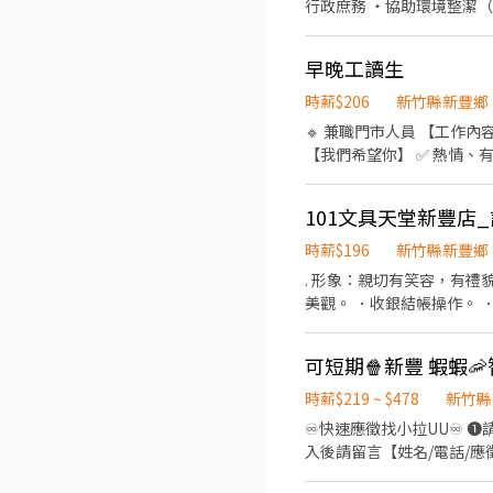
最高$289!👇 👉 查看更多職缺
行政庶務 ・協助環境整潔
期兼職👇 👉 查看更多職缺：ht
人事,行政,採購,財務工讀生✨ 👉 
早晚工讀生
✨Gogoro✨台北/龜山 MIS/I
k6z0rMroE5pW . 
時薪$206
新竹縣新豐鄉
https://www.chickpt.co
🔹 兼職門市人員 【工作內容】 ✔ 顧客服務與商品介紹 ✔ 收銀結帳 ✔ 商品補貨、陳列整理 ✔ 維持賣場整潔 ✔ 協助門市日常營運
【我們希望你】 ✅ 熱情、有責任感 ✅ 喜歡與人互動 ✅ 願意學習、具服務熱忱 ✅ 有門市或服務業經驗者佳（無經驗也歡迎） 【工
作時間】 ⏰ 排班制，可依課業或個人時間安排。 【工作地點】 📍 屈臣氏 新豐門市 【我們提供】 ✨ 完整教育訓練 ✨ 友善工作環
境 ✨ 員工購物優惠 ✨ 良
101文具天堂新豐店
時薪$196
新竹縣新豐鄉
. 形象：親切有笑容，有禮貌有耐心。 ．提供顧客詢問或指引顧客商品位置。 ．喜歡擺設陳列展示商品、清理及維持商品整齊及
美觀。 ．收銀結帳操作。 
可短期🍿新豐 蝦蝦
時薪$219 ~ $478
新竹縣
♾️快速應徵找小拉UU♾️ ❶請先填
入後請留言【姓名/電話/應徵蝦皮】
持門市環境及清潔 🏃‍♂️ 