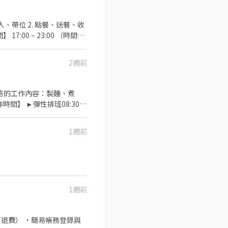
段26號1樓 平鎮文心 - 智
- 智取店 桃園市新屋區中華路
6號1樓 桃園祥七 - 智取店
園市楊梅區成功路19號1樓 楊
樓 觀音新生 - 智取店 桃園
縣新豐鄉松柏街128號1樓 湖
2週前
樓 芎林文山 - 智取店 新竹
通津貼$8） . ⚠️部分地區
 享有蝦皮短期個案獨立津貼，此區
放)，不是點數最實際！歡迎號
✔️ 智取店夜班: 23:30–
1週前
 ✔️ 自備機車並具備合法駕
業，俟實習後正式安排入班作
🔸務必詳讀內文，避免私訊重
單等候顧問通知 . 📩 歡
 填寫履歷表
告知應徵者「大名/電話/應徵OO 智取店
1週前
財務,HR專員 #長期人員👇
🦐全台蝦皮店到店門市人員，時薪最高
時招募 ✨蝦皮寄件店🦐不須跑店! 薪資
／退費） ・簡易帳務登錄與