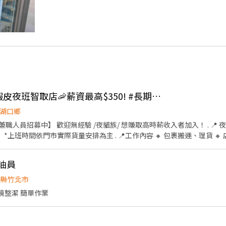
👍 夜貓族看這邊! 🐱蝦皮夜班智取店🦐薪資最高$350! #長期兼職 #須跑點
湖口鄉
職人員招募中】 歡迎無經驗 /夜貓族/ 想賺取高時薪收入者加入！ . 📍 
班） *上班時間依門市實際貨量安排為主 . 📍工作內容 🔸 包裹搬運、理貨 🔸
完整教育訓練與實習機會 🔸一天須跑點3-10家店，跑點距離<16km 🔸*
正式安排入班作業。 . ⚠️ 智取店需自備機車通勤並可接受貨量狀況調
油員
目前職缺門市（2026/8/7更新） 中正汀州 - 智取店 台北市中正區汀州路二段
3號1樓 大安延吉 - 智取店 台北市大安區延吉街182號1樓 新店七張 - 
竹縣竹北市
店 新北市新店區安康路二段161號1樓 新莊體育 - 智取店 新北市新莊區公園路
環境整潔 簡單作業
樓 板橋滿平 - 智取店 新北市板橋區滿平街75號1樓 樹林中華 - 智取店 
壢區中正路四段127號1樓 中壢榮安 - 智取店 桃園市中壢區榮安十三街252
號1樓 八德豐吉 - 智取店 桃園市八德區豐吉路122號1樓 大園環區西 -