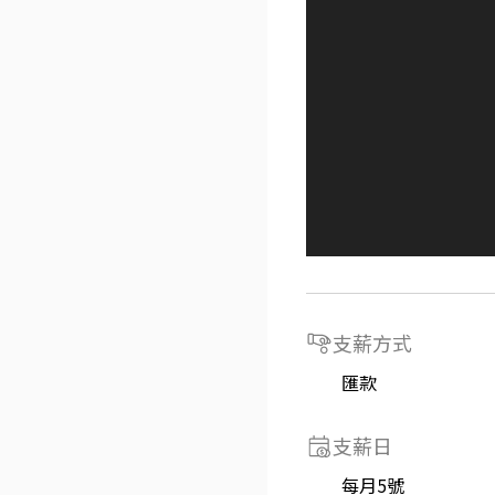
支薪方式
匯款
支薪日
每月5號