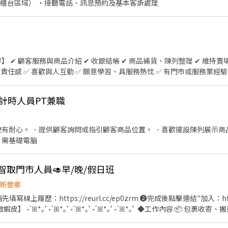
：https://www.chickpt.com.tw/job-wK20ayW620v9 . 📢**同
（櫃台區域） ・接聽電話、訊息預約及基本客訴處理
tps://www.chickpt.com.tw/job-bAn5EbenG0vW . 📢**同時
查看更多職缺：https://www.chickpt.com.tw/job-G7e5ZVWan5qX
T 資訊行政工讀生 #短期 #見紅休👇 👉 查看更多職缺：https://www.chickp
**同時招募 ✨Gogoro｜台北/龜山/平鎮✨行政/倉儲/倉庫人員✨長短期派遣都在
m.tw/job-XDA1QwLMY0jx
好的團隊合作氛圍
_計時人員PT兼職
．需基礎電腦
智取門市人員🥑早/晚/假日班
新豐鄉
寫線上履歷：https://reurl.cc/ep0zrm ❷完成後點擊連結"加入：https:
 ॰ॱꕤ*｡ﾟ॰ॱꕤ*｡ﾟ॰ॱꕤ*｡ﾟ॰ॱꕤ*｡ﾟ॰ॱꕤ*｡ﾟ ◆工作內容 📦 包裹收
單日需跑點 1～5 間門市 🔄 配合蝦皮店到店工作內容及鄰近有人店支援 💡