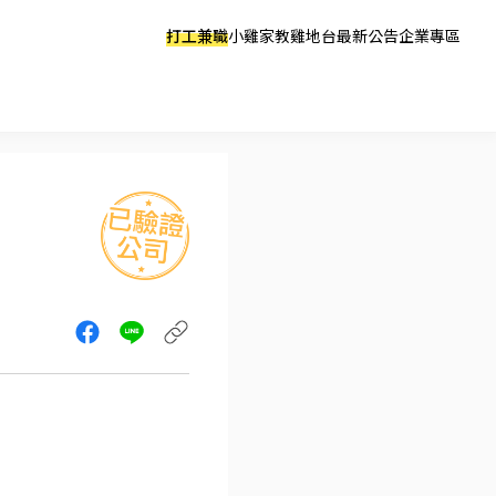
打工兼職
小雞家教
雞地台
最新公告
企業專區