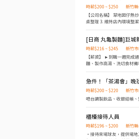
571號1樓 大溪民權 - 智
時薪$200 ~ $250
新竹縣
取店 桃園市平鎮區文心路11
【公司名稱】 草地囡仔熱炒（竹北） 【職缺名稱】 外場服務人員 / 計時人員 【工作內容】 1. 
225號1樓 桃園安東 - 智
桌整理 3. 維持店內環境整潔 4. 協助店內基本營運事項 【工作地點】 竹北市勝利十二街3號 【上班時間】 17:00 – 23:00 （時間可
桃園市桃園區天祥七街30號1
彈性討論） 【薪資待遇】 時薪200$-250$ 依工作能力與配合度調整 【休假制度】 排班制 【我們希望你】 ✔ 有責任感、不遲到早
梅楊新 - 智取店 桃園市楊梅
退 ✔ 做事俐落、願意學習 ✔ 能配合團隊一起把事情做好 【加
市觀音區新生路1545號1樓 
私訊或投履歷，我們會盡快
口中山 - 智取店 新竹縣湖口
縣芎林鄉文山路437號1樓 . . 💰 薪資福利說明 🔸台北市智取店(本薪$201/hr)：夜班時薪$249起,另加區域津貼（含夜班津貼$40 +
時薪$216 ~ $245
新竹市
交通津貼$8） 🔸非台北市智取
【薪資】 ►到職一週完成通過職前訓練，時薪達220元 【工
有另加 $5~55/hr 區域
麵、製作高湯、洗切食材備料、炸天婦羅
域薪資含津貼最高$350/h
23:00（面試時請於主管確認排班時間） 【薪資福利】 1. 提供員工餐。 2. 國定假日雙倍薪
招親友一起加入! . 📌 錄取
獎金 5. 生日禮卷 6. 滿年資享特休
急件！「茶湯會」晚班
03:30（夜間跨日班） *
多(丸亀製麵)
駛者 ✔️ 一天須跑點3-1
時薪$200 ~ $220
新竹市
業。 . ‼️ 請特別注意：
吧台調製飲品、收銀結帳、
複提問 🔸無法配合排班者
迎透過以下方式應徵，名額有限
單:https://reurl.cc/
櫃檯接待人員
夜班工讀」, 等候顧問於上班日間
時薪$196 ~ $200
新竹縣
👉 查看更多職缺：https://
$350！** 👉 查看更多職缺：h
・接待來場球友，提供場地