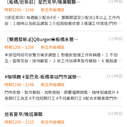
［板橋/近新莊］星巴克早/晚兼職夥伴-板橋民生門市
1小時前
10:00~18:00、晚班18:00~22:00 (兼職假日需配合整天班) 【薪資待
遇】 ⭐高時薪230 【休假制度】 排班 【福利】 任職一年後提供免費
時薪$196 ~ $246
新北市板橋區
健檢、颱風天出勤津貼 每月發放員工折價券、結婚生育津貼及喪葬
‼️排班資訊‼️ 每週最少配合4天。 兼職期望至少配合1年以上 工作內
慰問金 介紹獎金、年中/年終考核獎金 【工作須知】 提供三個月內
容： 1.咖啡以及飲品調製 2.介紹與點餐收銀 3.維護工作環境/門市清
供膳體檢 【工作地點】 新北市板橋區中山路一段152號12樓 -------
潔 4.咖啡豆與商品專業介紹銷售 5.檔期活動銷售 公司福利： 依勞基
----------------------------------------------------- ▫️▪️加好友
法及相關法令規定提供健全完善員工保障 （勞、健保、勞退、團保
［雙週發薪💰]QBurger🍔板橋永豐店 徵平假日長期佳
1小時前
@170ciism快速報名 https://lin.ee/26fjDqN ▫️▪️ ▫️▪️或來電
及各式假別） 🌟享有星巴克夥伴獨有福利 1.門市夥伴上班時間享有
0968-835-097➜ ☺️高‘S立即為您安排▫️▪️ ▫️▪️【截圖應徵職缺
兩杯飲料 2.每月享有員工福利品（試用期通過/工時符合者） 3.員工
時薪$200 ~ $206
新北市板橋區
+姓名+電話】▫️▪️ ▫️▪️【面試需預約，如無預約現場皆不面試】
折扣 4.員工旅遊/聚餐 5.參加福委會者享有：三節/勞動節禮金、生日
🌟排班時段可依雙方需求調整 1. 對餐飲營運工作有興趣。 2. 不怕
▫️▪️ ▫️▪️❌求職免收費❌絕無詐騙┃⭕️免費諮詢⭕️安心上工▫️▪️ ---
禮金/蛋糕及各項補助津貼（結婚、生育、教育補助..等） 🌟獎金 1.
生，面帶笑容，接待顧客。 3. 依工作站標準製作餐點。 4. 餐點產品
---------------------------------------------------------
季度目標激勵獎金 2.年終獎金 🌟制度類 1.完整的教育訓練 2.順暢的
介紹與推薦。 6. 店鋪環境清潔。 7. 其他主管交代事項。 🌟相關福利
升遷管道 🌟其他 1.年度健康檢查 2.國定假日雙倍薪 3.兼職夥伴獎學
1. 起薪200元，累積工作達180小時，調薪206元 2. 工作滿 60小時，
#咖啡廳 #星巴克-板橋車站門市誠徵時薪人員
21小時前
金
每月有額外獎金 3. 出勤日如遇國定假日，加發1倍薪資 4. 依排班時
數比例，滿年資，給予特休年假 5. 每年有學習補助金 6. 表現好優先
時薪$196 ~ $198
新北市板橋區
轉正式人員💰💰 ❤️職好| 專業培訓超給力，線上線下多元學習，給你
門市收銀、製作餐點、加熱糕點、節慶檔期銷售、咖啡知識提升 #
職場超能力！ ❤️福利佳| 每年提供學習補助金2,000元、員工餐8折
長期打工為主 #不找短期打工 #不找暑期打工 #配合求職者跟門市營
優惠、三節獎金 ❤️離家近| 雙北門市超過百間，處處與你同在
運需求排班 #一週至少以四天以上排班為主 #學生可以配合課表排班
迷客夏早/晚班兼職
6小時前
時薪$200 ~ $215
新北市板橋區