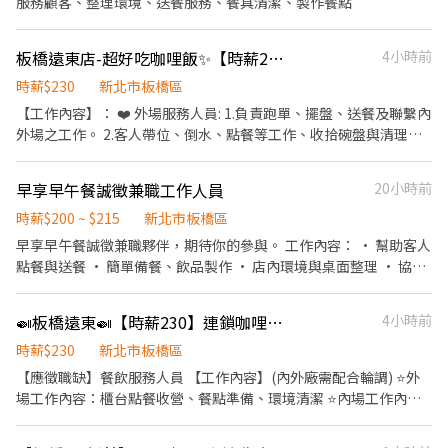
服務顧客、整理環境、送餐服務、餐具清潔、製作餐點
板橋遠東店-超好吃咖哩飯✨【時薪230起】✨徵內外場PT人員/壹XX
4小時前
時薪$230
新北市板橋區
【工作內容】： ❤️ 外場服務人員: 1.負責跑單、擺盤、送餐及聯繫內
外場之工作。 2.客人帶位、倒水、點餐等工作、收拾碗盤與清理環
境。 4.簡易餐飲之料理，如：製作沙拉,調配飲料等。 5.負責結帳、
收銀之工作。 ❤️ 內場服務人員: 1.將食材清洗並做簡單的處理備用 2.
早享早午餐誠徵兼職工作人員
20小時前
根據顧客的點單進行烹調 3.清理以及保養設備 4.按照SOP內的流程
製作料理 5.協助店主管執行店務 【上班時間】： 全班：10:00-
時薪$200 ~ $215
新北市板橋區
20:00、12:00-22:00(會輪班) 長時段兼職：-早班10:00~18:00、晚
早享早午餐誠徵兼職夥伴，期待你的參與。 工作內容： • 幫助客人
班18:00~22:00 (假日需可以配合全天班，希望兩天都可配合) 【休假
點餐與送餐 • 簡單備餐、飲品製作 • 店內環境與桌面整理 • 協助
制度】：排休制 ❤️時薪 $230 【工作地點】：新北市板橋區中山路
收銀結帳工作 我們給你的： • 時段彈性，自由排班 • 提供員工餐
一段152號 ------------------------- ➤+好友@644uvbnl【截圖應徵
點 • 穩定、和諧團隊氛圍 無經驗可，歡迎首次打工的你嘗試！
🍛板橋遠東🍛【時薪230】連鎖咖哩店/兼職/無經驗可-壹FF
4小時前
職缺+姓名+電話】 ➤+好友連結@644uvbnl
時薪$230
新北市板橋區
【應徵職缺】餐飲服務人員 【工作內容】(內外廠需配合輪調) ⭐外
場工作內容：櫃台點餐收營、餐點準備、環境清潔 ⭐內場工作內
容：食材備料、環境清潔 【工作時間】 短時段兼職-10:00-14:00、
12:00-16:00、16:00-20:00、18:00-22:00 長時段兼職-早班