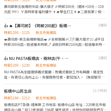
壽司郎新北板橋府中店-擴大徵才 🎉時薪200元（週末+10元，210
元起 !!!!! ）🏅高時薪🧧福利優🎊 👨‍🎓學生打工👩‍🎓二度就業🎈假日
兼職⭐️ 🎁全新設備✨️全新環境🥇 🎖完善教育訓練🏆無經驗也可以上手
❤️ ⭕招募條件 ✅️良好職前教育訓練，無經驗者也可以加入！！！ ✅️
👍 🔥【壽司郎】《時薪200起》板橋新埔店-兼職🌟彈性排班🌟假日時薪210$
3週前
歡迎開學打工、假日兼職、二度就業、外籍學生、實習簽約。 ✅️彈
性排班：08:30~23:30(請於面試時與主管確認班表) ⏰早班時段 9:00
時薪$200 ~ $225
新北市板橋區
～19:00 ✅️不管是平日早班、週末假日班、放學後打烊班皆有職缺，
🍣壽司郎-新北板橋新埔店🍣 🎉全新開幕🎉🇯🇵擴大徵才🙆‍♀️ 💰平日
歡迎直接投遞履歷！ ⭕工作內容 ▪外場 帶客入座→介紹、服務→
時薪200元起✅️超過基本時薪⤴️ 💰假日時薪210元起✅️超過基本時薪
飲料提供→餐具清洗→桌邊結帳→收銀結帳......等。 ▪內場 商品進
⤴️ 🏅高時薪🧧福利優🎊彈性排班📝 🚈捷運新埔站1分鐘抵達店鋪🚶‍♂️
貨、準備、整理→餐點製作→提供餐點→餐具清洗→環境整理維
👨‍🎓學生打工👩‍🎓二度就業🎈假日兼職⭐️ 🎖完善教育訓練🏆無經驗也
👍 NU PASTA板橋店、樹林店(午、晚班長期兼職)
2週前
護......等。 ✨️在職教育訓練完善，無經驗者也OK✨️ ⭕獎金福利 ▪生
可以上手❤️ ⭕招募條件 ✅️良好職前教育訓練，無經驗者也可以加
日禮券！ ▪員工用餐優惠！ ▪不定期活動競賽獎金！ ▪一年4次考
入！！！ ✅️歡迎開學打工、假日兼職、二度就業、外籍學生、實習
時薪$200 ~ $230
新北市板橋區
核及調薪！！！ ▪加班費5分鐘為單位精準計算！ ▪介紹親朋好友
簽約。 ✅️彈性排班：09:00~23:00(請於面試時與店長確認班表) ✅️不
NU PASTA為全國連鎖義式餐廳，對義式餐飲工作有興趣，穩定性
入職，期滿可獲得3,000～10,000元獎金！ ⭕企業魅力 ▪「以人為
管是平日早班、週末假日班、放學後打烊班皆有職缺，歡迎直接投
佳，有責任心及向上心，有服務熱忱者，歡迎加入。（無經驗可、
本」注重團隊合作及交流，採納同仁的意見，提升參與感 ▪除學習
遞履歷！ ⭕工作內容 ▪外場🎈 帶客入座→介紹、服務→飲料提供
實習可） 【工作地點】 **板橋新埔店：板橋區陽明街56、58號(近
到日本商業禮儀、衛生知識及專業的烹飪技巧，還可接觸店鋪的經
→餐具清洗→桌邊結帳→收銀結帳......等。 ▪內場🍣 商品進貨、準
捷運新埔站1號出口350公尺) **板橋亞東店：板橋區南雅南路二段
營管理，例如：成本控管及數據分析等專業知識 ▪升遷快速且制度
板橋中山民生店
21小時前
備、整理→餐點製作→提供餐點→餐具清洗→環境整理維護......等。
144巷2號(近捷運亞東醫院站2號出口250公尺) **樹林北大店：樹林
完善，依努力及成果將有升遷加薪的機會 ▪享有完善的福利制度，
▪洗碗區🫧 餐具清洗、環境整理整頓、環境清洗......等。 ✨️在職教育
區佳園路三段168號(時薪196起月結現金) 【工作內容】 1.提供客人
時薪$196 ~ $212
新北市板橋區
加班費為5分鐘為單位計算，重視員工的辛勤付出 ▪計畫拓展全台
訓練完善，無經驗者也OK✨️ ⭕獎金福利 ▪生日禮券！ ▪員工用餐
專業、即時的服務，給予客人美好的用餐感受。 2.遵照標準作業流
板橋拓店PT急徵-達美樂 工作地區: 板橋中山店 地址：220新北市板
灣，讓更多人有機會品嚐美味平價壽司，致力成為頂尖品牌 ⭕基本
優惠！ ▪不定期活動競賽獎金！ ▪一年4次考核及調薪！！！ ▪加
程，學習內外場各站之工作技能(如：義大利麵、餐點製作、吧檯、
橋區中山路二段11號 時薪: 196起 彈性排班，依照你的時間我們互相
保障 ①加班費(以5分鐘為單位計算) ②勞保、健保、意外險 ③每月