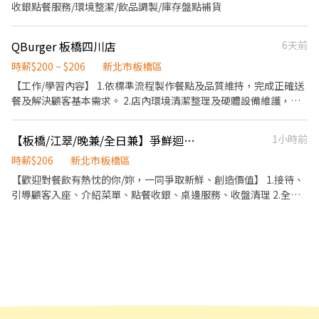
收銀點餐服務/環境整潔/飲品調製/庫存盤點補貨
QBurger 板橋四川店
6天前
時薪$200 ~ $206
新北市板橋區
【工作/學習內容】 1.依標準流程製作餐點及品質維持，完成正確送
餐及解決顧客基本需求。 2.店內環境清潔整理及硬體設備維護，並
落實門店安全、食品安全等事項。 3.執行開店與打烊相關工作。 4.
學習各工作站內容並通過檢定。 5.協助新進同仁熟悉工作內容。 時
【板橋/江翠/晚兼/全日兼】爭鮮迴轉壽司江翠店
1小時前
段：05:30-14:30，可彈性排班 ※出勤時數累積滿 180 小時，次月
調升至 $206元。
時薪$206
新北市板橋區
【歡迎對餐飲有熱忱的你/妳，一同爭取新鮮、創造價值】 1.接待、
引導顧客入座、介紹菜單、點餐收銀、桌邊服務、收盤清理 2.全方
位工作技能-外場服務、內場餐點製作、出餐管理、確認出菜品質 3.
外帶、外送平台顧客點餐服務 4.顧客關係經營 5.維持門市清整潔