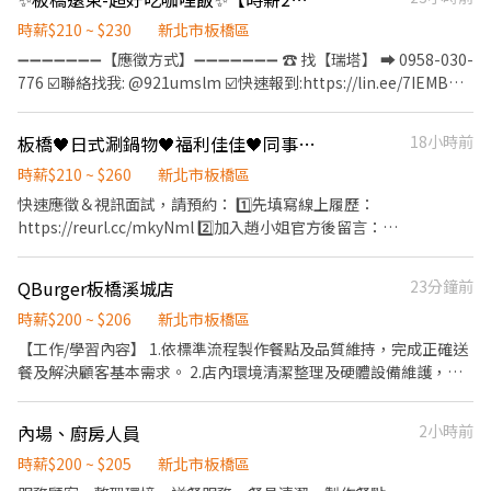
學習訓練，來創造顧客無與倫比的冰淇淋體驗 1.新進學習訓練(教室
課程/實作課程訓練) 2.晉升訓練(時薪娛樂經理培訓課程) 【福利】
時薪$210 ~ $230
新北市板橋區
我們會依公司的經營成果，規劃員工福利讓夥伴和公司一起成長 1.
➖➖➖➖➖➖➖【應徵方式】➖➖➖➖➖➖➖ ☎️ 找【瑞塔】 ➡ 0958-030-
保險制度：勞保、健保、團保(意外險)、職災保險、退休金提撥6%
776 ☑️聯絡找我: @921umslm ☑️快速報到:https://lin.ee/7IEMBWG
2.休假制度：特休假、育嬰假、陪產假、家庭照顧假、生理假等等
加入後依照指示提供基本資料⭐優先安排
3.健康相關：年度員工健檢(不含新進人員體檢) 4.其他：上班免費享
➖➖➖➖➖➖➖➖➖➖➖➖➖➖➖➖➖➖➖ 【工作內容】： ❤️ 外場服務人
板橋🖤日式涮鍋物🖤福利佳佳🖤同事好相處
18小時前
用冰淇淋、員工折扣、生日福利、三節禮金(品)、福委會福利
員: 1.負責跑單、擺盤、送餐及聯繫內外場之工作。 2.客人帶位、倒
水、點餐等工作、收拾碗盤與清理環境。 4.簡易餐飲之料理，如：
時薪$210 ~ $260
新北市板橋區
製作沙拉,調配飲料等。 5.負責結帳、收銀之工作。 ❤️ 內場服務人
快速應徵＆視訊面試，請預約： 1️⃣先填寫線上履歷：
員: 1.將食材清洗並做簡單的處理備用 2.根據顧客的點單進行烹調 3.
https://reurl.cc/mkyNml 2️⃣加入趙小姐官方後留言：
清理以及保養設備 4.按照SOP內的流程製作料理 5.協助店主管執行
https://lin.ee/Y0jPj9A3 （ID：@359keqlq） 留言>>>>姓名/電話
店務 【上班時間】： 早班兼職10:00-14:00、12:00-16:00、
＋截圖職缺(和牛涮)
QBurger板橋溪城店
23分鐘前
10:00~18:00 (假日需可以配合全天班，希望兩天都可配合) 可兼職/
⸻⸻⸻⸻⸻⸻⸻⸻ 【工作內容】
須體檢 【休假制度】：排休制 ❤️時薪 $230 【工作地點】：新北市
內場負責備料、烹飪、擺盤、洗滌與環境清潔，廚房管理 外場負責
時薪$200 ~ $206
新北市板橋區
板橋區中山路一段152號
接待、點餐、送餐、服務顧客、結帳與維持用餐環境 上班時間(起班
【工作/學習內容】 1.依標準流程製作餐點及品質維持，完成正確送
時間) 早班10:30~17:30 晚班17:30~23:00 打烊班22:00~0200 時薪
餐及解決顧客基本需求。 2.店內環境清潔整理及硬體設備維護，並
210/H 超過23:00上班有夜間津貼 每小時40元 (滿100H/月，有全勤
落實門店安全、食品安全等事項。 3.執行開店與打烊相關工作。 4.
10元/H) 上班地點：板橋文化店 上班自備 黑褲 黑鞋 黑襪 ☑️至少配合
學習各工作站內容並通過檢定。 5.協助新進同仁熟悉工作內容。 時
內場、廚房人員
2小時前
四個月以上 ☑️一週可排班至少四天(含假日)
段：05:30-14:30，可彈性排班 ※出勤時數累積滿 180 小時，次月
調升至 $206元。
時薪$200 ~ $205
新北市板橋區