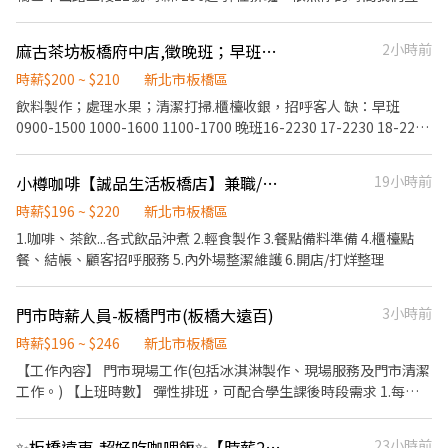
班費5分鐘為單位精準計算！ ▪介紹親朋好友入職，期滿可獲得
收銀、外場服務等)。 3.學習如何產品介紹、顧客服務、及門市行
配合 有駕照佳，外送獎金10元/筆
提撥勞工退休新制6% ④特休／年假按照勞基法規定 ⑤颱風天出勤
3,000～5,000元獎金！ ⭕企業魅力 ▪「以人為本」注重團隊合作及
銷。 4.協助公司各項公益活動、品牌活動推廣。 5.維護環境清潔安
津貼補助 ⑥員工店內用餐折扣 ⑦提供員工制服 ⑧任職一年後提供免
交流，採納同仁的意見，提升參與感 ▪除學習到日本商業禮儀、衛
麻古茶坊板橋府中店,徵晚班；早班人員
2小時前
全。 【應徵請說明應徵新埔店或亞東店或樹林店，午班或晚班時
費健檢
生知識及專業的烹飪技巧，還可接觸店鋪的經營管理，例如：成本
段】
時薪$200 ~ $210
新北市板橋區
控管及數據分析等專業知識 ▪升遷快速且制度完善，依努力及成果
飲料製作；處理水果；清潔打掃.櫃檯收銀，招呼客人 缺：早班
將有升遷加薪的機會 ▪享有完善的福利制度，加班費為5分鐘為單
0900-1500 1000-1600 1100-1700 晚班16-2230 17-2230 18-2230
位計算，重視員工的辛勤付出 ▪計畫拓展全台灣，讓更多人有機會
（高三生需確定會在台北念大學喔，） 反應快，活潑外向，長期！
品嚐美味平價壽司，致力成為頂尖品牌 ⭕基本保障 ①加班費(以5分
時薪200-210（新夥伴前1-2個月196） 手腳俐落好相處， 排班彈
鐘為單位計算) ②勞保、健保、意外險 ③每月提撥勞工退休新制6%
小樽咖啡【誠品生活板橋店】兼職/計時工作夥伴
19小時前
性，一週至少3-5天（週排班） 平均月時數90-120小時（不會沒班
④特休／年假按照勞基法規定 ⑤颱風天出勤津貼補助 ⑥員工店內用
上） 每次上班至少4-6小時 可依照自己的時間做調整..
時薪$196 ~ $220
新北市板橋區
餐折扣 ⑦提供員工制服 ⑧任職一年後提供免費健檢 ⭕其它 【實習
相關】 歡迎各大專院校實習生 福利制度完善，提供加班費！ 時薪
1.咖啡、茶飲...各式飲品沖煮 2.輕食製作 3.餐點備料準備 4.櫃檯點
制，薪資平日200元/假日210元（高於基本時薪） 【介紹制度】 歡
餐、結帳、顧客招呼服務 5.內外場整潔維護 6.開店/打烊整理
迎介紹親朋好友一同任職，介紹獎金拿不完！！！ 依介紹職位及任
職期間不同，發放3,000~5,000元介紹獎金！！！
門市時薪人員-板橋門市(板橋大遠百)
3小時前
時薪$196 ~ $246
新北市板橋區
【工作內容】 門市現場工作(包括冰淇淋製作、現場服務及門市清潔
工作。) 【上班時數】 彈性排班，可配合學生課後時段需求 1.每週
最少配合排班20小時，依各門市營業需求進行排班工時規劃。 2.國
定假日及例假日需能配合上班。 【培訓規劃】 我們透過每個階段的
✨板橋遠東-超好吃咖哩飯✨【時薪230起】✨徵內外場PT人員/壹
23小時前