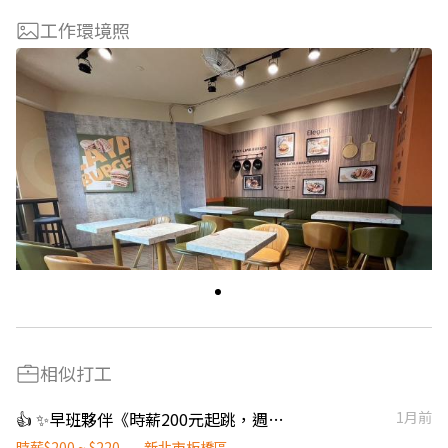
工作環境照
相似打工
👍 ✨早班夥伴《時薪200元起跳，週末再+10元 》🔥【日商壽司郎】新北板橋府中店-早班計時人員⭐️歡迎二度就業、學生實習⭐️」
1月前
時薪$200 ~ $220
新北市板橋區