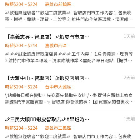
也想要一個沒人管你不用看客人臉色的工作， 這或許會適合你😉
時薪$204 ~ $224
高雄市前鎮區
🦐歡迎無經驗者**歡迎二度就業🦐 . 智取店門市工作內容 1. 包裹收
寄、搬運、盤點、理貨、上架等 2. 維持門市作業區環境、清潔維護
作業 3. 智取店為無人商店，有跑點需求(少數區域除外) (早班/全班)
兼職人員每日工作門店會分在3-6間門市排班 (晚班)兼職人員每日工
【嘉義志昇 - 智取店】🦐蝦皮門市店員✨ #薪資高 #快速上工 #完整職訓
1天前
作門店會分在1-3間門市排班 (多數區域為2間以內) 4. 須配合蝦皮店
到店工作內容調整 5. 偶爾須配合鄰近有人店門市支援 . 班別 🟢早班
時薪$204 ~ $244
嘉義市西區
時間：07:00-12:00 🔺早班彈性7:00-8:30間可到班🔺 🟢晚班時間：
🦐🦐🦐誠徵蝦皮智取店店員🦐🦐🦐 工作內容： 1.負責搬運、理貨等
17:30-22:30 ▶早/晚班下班時間也麻煩彈性延後，時間都有可能會
2.維持門市作業區環境、清潔維護作業 3.需配合單日跑點 【提供完
因貨物量多與少做調整 . 薪資待遇 ▶早班時薪 $204/H (內含津貼) ▶
整教育訓練及店面實習】 ＝＝＝＝＝＝＝＝＝＝＝＝＝＝＝＝＝＝
晚班時薪 $224/H (內含晚班額外津貼，視情況延長) ▶發薪日為隔月
＝ ✨ 目前尚有職缺：早班時薪($204)、晚班時薪($224)、夜班時薪
【大雅中山 - 智取店】🚀蝦皮店到店 PT🍤｜有薪教育訓練 × 免輪班
2天前
15號 ▶只能薪轉本人帳戶，無法領現 ▶提供完整線上或實體教育訓
($244)✨ （詳細上班時間如下） ＝＝＝＝＝＝＝＝＝＝＝＝＝＝＝
練及實體店面實習考核，皆有計薪 . 休假制度 排休制 (依照門市與個
＝＝＝＝ 早班時薪：07:00-12:00（可彈性調整"上班時間"最晚從
時薪$204 ~ $224
台中市大雅區
人可配合時段) . 以下需跑的店點 主要門市🔽 前鎮草衙 - 智取店 高雄
08:30開始，預計排班3-5小時） 晚班時薪：18:30-22:30 夜班時
\ 缺額每日都在變動，先送審先錄取先安排 / - 🌟 提供有薪線上教育
市前鎮區草衙二路439號1樓 . 跑點門市🔽 前鎮天山 - 智取店 高雄市
薪：23:30-03:30 (一週排班約3～4天)
訓練&門市實體實習 - ✨ 智取店 你會做的事： 1️⃣ 買賣家的包裹收
前鎮區天山路20巷4號1樓 前鎮鎮中 - 智取店 高雄市前鎮區鎮中路
寄、理貨、盤點、上架 (請先評估身體狀況，需搬重&久站) 2️⃣ 智取
187號1樓 前鎮永豐 - 智取店 高雄市前鎮區永豐路103號1樓 前鎮民
店為無人店，保持上架速度與準確度 3️⃣ 協助維持門市整潔，打造舒
裕 - 智取店 高雄市前鎮區民裕街63號1樓 前鎮公正 - 智取店 高雄市
🦐三民大順❤️‍🔥蝦皮智取店🦐#早班時薪 #晚班時薪 #完整教育訓練
1天前
適取貨環境 4️⃣ 必須有駕照及機車，支援10公里內門市跑點 5️⃣ 配合
前鎮區公正路293號1樓 前鎮鎮興 - 智取店 高雄市前鎮區鎮興路228
主管指派工作內容並機動性協助 - 🧡早班時薪 $204 (基本時薪 $196
時薪$204 ~ $224
高雄市三民區
號1樓 前鎮佛公 - 智取店 高雄市前鎮區佛公路102號1樓 前鎮瑞隆 -
+ 智取店津貼 $8) . 🩶晚班時薪 $224 (基本時薪 $196 + 智取店晚班津
🦐歡迎無經驗者**歡迎二度就業🦐 . 智取店門市工作內容 1. 包裹收
智取店 高雄市前鎮區瑞隆路590號1樓 前鎮一心 - 智取店 高雄市前