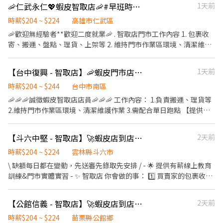
- 智取店 高雄市岡山區育英路132號1樓 橋頭仕豐 - 智取店 高雄市橋
🦐仁武永仁💖蝦皮智取店🦐#早班時薪 #晚班時薪 #完整教育訓練
1天前
領現 ▶提供完整線上或實體教育訓練及實體店面實習考核，皆有計
($244)✨ （詳細上班時間如下） ＝＝＝＝＝＝＝＝＝＝＝＝＝＝＝
頭區仕豐南路26號1樓 橋頭成功北 - 智取店 高雄市橋頭區成功北路
薪 . 休假制度 排休制 (依照門市與個人可配合時段) . 以下需跑的店點
＝＝＝＝ 早班時薪：07:00-12:00（可彈性調整"上班時間"最晚從
時薪$204 ~ $224
高雄市仁武區
51號1樓吧
主要門市🔽 小港桂園 - 智取店 高雄市小港區桂園路68號1樓 跑點門
08:30開始，預計排班3-5小時） 晚班時薪：18:30-22:30 夜班時
🦐歡迎無經驗者**歡迎二度就業🦐 . 智取店門市工作內容 1. 包裹收
市🔽 小港山明二 - 智取店 高雄市小港區山明路387號1樓 小港大業 -
薪：23:30-03:30 (一週排班約3～4天)
寄、搬運、盤點、理貨、上架等 2. 維持門市作業區環境、清潔維護
智取店 高雄市小港區大業北路148號1樓 小港宏平 - 智取店 高雄市
作業 3. 智取店為無人商店，有跑點需求(少數區域除外) (早班/全班)
小港區宏平路287號1樓 小港華昌 - 智取店 高雄市小港區華昌路53號
兼職人員每日工作門店會分在3-6間門市排班 (晚班)兼職人員每日工
1樓 小港平和 - 智取店 高雄市小港區平和路128號1樓 小港高鳳 - 智
【台中復興 - 智取店】🦐蝦皮門市店員✨ #薪資高 #快速上工 #完整職訓
1天前
作門店會分在1-3間門市排班 (多數區域為2間以內) 4. 須配合蝦皮店
取店 高雄市小港區高鳳路33之1號1樓 小港桂陽 - 智取店 高雄市小
到店工作內容調整 5. 偶爾須配合鄰近有人店門市支援 . 班別 🟢早班
時薪$204 ~ $244
台中市南區
港區桂陽路283號1樓
時間：07:00-12:00 🔺早班彈性7:00-8:30間可到班🔺 🟢晚班時間：
🦐🦐🦐誠徵蝦皮智取店店員🦐🦐🦐 工作內容： 1.負責搬運、理貨等
17:30-22:30 ▶早/晚班下班時間也麻煩彈性延後，時間都有可能會
2.維持門市作業區環境、清潔維護作業 3.需配合單日跑點 【提供完
因貨物量多與少做調整 . 薪資待遇 ▶早班時薪 $204/H (內含交通津
整教育訓練及店面實習】 ＝＝＝＝＝＝＝＝＝＝＝＝＝＝＝＝＝＝
貼) ▶晚班時薪 $224/H （內含晚班津貼，視情況延長津貼時間） ▶
＝ ✨ 目前尚有職缺：早班時薪($204)、晚班時薪($224)、夜班時薪
【斗六中堅 - 智取店】🚀蝦皮店到店 PT🍤｜有薪教育訓練 × 免輪班
2天前
發薪日為隔月15號 ▶只能薪轉本人帳戶，無法領現 ▶提供完整線上
($244)✨ （詳細上班時間如下） ＝＝＝＝＝＝＝＝＝＝＝＝＝＝＝
或實體教育訓練及實體店面實習考核，皆有計薪 . 休假制度 排休制
＝＝＝＝ 早班時薪：07:00-12:00（可彈性調整"上班時間"最晚從
時薪$204 ~ $224
雲林縣斗六市
(依照門市與個人可配合時段) . 以下需跑的店點 主要門市🔽 仁武永
08:30開始，預計排班3-5小時） 晚班時薪：17:30-22:30 夜班時
\ 缺額每日都在變動，先送審先錄取先安排 / - 🌟 提供有薪線上教育
仁 - 智取店 高雄市仁武區永仁街209號1樓 跑點門市🔽 仁武八德 - 智
薪：23:30-03:30 (一週排班約3～4天)
訓練&門市實體實習 - ✨ 智取店 你會做的事： 1️⃣ 買賣家的包裹收
取店 高雄市仁武區八德一路328號1樓 仁武八德二 - 智取店 高雄市
寄、理貨、盤點、上架 (請先評估身體狀況，需搬重&久站) 2️⃣ 智取
仁武區八德西路2295號1、2、3、4樓 仁武八卦寮 - 智取店 高雄市
店為無人店，保持上架速度與準確度 3️⃣ 協助維持門市整潔，打造舒
仁武區八德西路1526號1樓 仁武霞海 - 智取店 高雄市仁武區霞海路
【公館信義 - 智取店】🚀蝦皮店到店 PT🍤｜有薪教育訓練 × 免輪班
2天前
適取貨環境 4️⃣ 必須有駕照及機車，支援10公里內門市跑點 5️⃣ 配合
281號1樓
主管指派工作內容並機動性協助 - 🧡早班時薪 $204 (基本時薪 $196
時薪$204 ~ $224
苗栗縣公館鄉