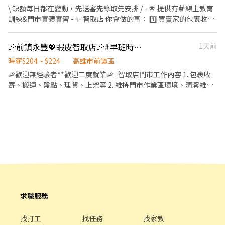
+ 智取店津貼 $8) . 🩶晚班時薪 $224 (基本時薪 $196 + 智取店晚班津
\ 缺額每日都在變動，先送審先錄取先安排 / - 🌟 提供有薪線上教育
貼 $28) - 🔔 主管排班❗️一週 2～5天班 🔔 無法固定休六日，輪流畫休
訓練&門市實體實習 - ✨ 智取店 你會做的事： 1️⃣ 買賣家的包裹收
假 - 🎁福利待遇：滿半年 享端午&中秋獎金資格 ✅一定會有「勞
寄、理貨、盤點、上架 (請先評估身體狀況，需搬重&久站) 2️⃣ 智取
保」 ✅健保可保可不保 ✅只有隔月15號薪轉、無領現/預支 - 【🕐 工
店為無人店，保持上架速度與準確度 3️⃣ 協助維持門市整潔，打造舒
🦐前鎮永豐💖蝦皮智取店🦐#早班時薪 #晚班時薪 #完整教育訓練
1天前
作時間｜早班】 07:00-12:00 (由主管依照門市需求安排2-5小時) (可
適取貨環境 4️⃣ 必須有駕照及機車，支援10公里內門市跑點 5️⃣ 配合
彈性調整上班時間，最晚至8:30-13:30) - 【🕐 工作時間｜晚班】
主管指派工作內容並機動性協助 - 🧡早班時薪 $204 (基本時薪 $196
時薪$204 ~ $224
高雄市前鎮區
17:30-23:30 (由主管依照門市需求安排2-6小時) . 📩 合法派遣公司
+ 智取店津貼 $8) . 🩶晚班時薪 $224 (基本時薪 $196 + 智取店晚班津
🦐歡迎無經驗者**歡迎二度就業🦐 . 智取店門市工作內容 1. 包裹收
｜無需任何費用｜快速安排 🌙 https://lin.ee/lJ1Nz7C ✅ 加入後請
貼 $28) - 🔔 主管排班❗️一週 2～5天班 🔔 無法固定休六日，輪流畫休
寄、搬運、盤點、理貨、上架等 2. 維持門市作業區環境、清潔維護
傳送「職缺截圖」唷！
假 - 🎁福利待遇：滿半年 享端午&中秋獎金資格 ✅一定會有「勞
作業 3. 智取店為無人商店，有跑點需求(少數區域除外) (早班/全班)
保」 ✅健保可保可不保 ✅只有隔月15號薪轉、無領現/預支 - 【🕐 工
兼職人員每日工作門店會分在3-6間門市排班 (晚班)兼職人員每日工
作時間｜早班】 07:00-12:00 (由主管依照門市需求安排2-5小時) (可
作門店會分在1-3間門市排班 (多數區域為2間以內) 4. 須配合蝦皮店
彈性調整上班時間，最晚至8:30-13:30) - 【🕐 工作時間｜晚班】
到店工作內容調整 5. 偶爾須配合鄰近有人店門市支援 . 班別 🟢早班
17:30-23:30 (由主管依照門市需求安排2-6小時) . 📩 合法派遣公司
時間 : 07:00-12:00 🟢晚班時間：17:30-22:30 ▶時間都有可能會因
｜無需任何費用｜快速安排 🌙 https://lin.ee/lJ1Nz7C ✅ 加入後請
貨物量多與少做調整 . 薪資待遇 ▶早班時薪 $204/H (內含津貼) ▶晚
傳送「職缺截圖」唷！
班時薪 $224/H (內含晚班額外津貼，視情況延長) ▶發薪日為隔月
15號 ▶只能薪轉本人帳戶，無法領現 ▶提供完整線上或實體教育訓
練及實體店面實習考核，皆有計薪 . 休假制度 排休制 (依照門市與個
人可配合時段) . 以下需跑的店點 主要門市🔽 前鎮永豐 - 智取店 高雄
求職服務
市前鎮區永豐路103號1樓 . 跑點門市🔽 前鎮公正 - 智取店 高雄市前
鎮區公正路293號1樓 前鎮瑞隆 - 智取店 高雄市前鎮區瑞隆路590號
找打工
找任務
找家教
1樓 鳳山武營 - 智取店 高雄市鳳山區新甲路38號1樓