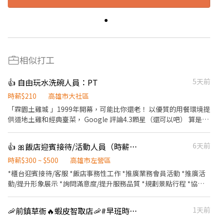
相似打工
👍 自由玩水洗碗人員：PT
5天前
時薪$210
高雄市大社區
「霖園土雞城 」1999年開幕，可能比你還老！ 以優質的用餐環境提
供道地土雞和經典臺菜， Google 評論4.3顆星（還可以吧） 算是有
點小貴的餐廳所以人員質感不能太隨便。 餐廳夥伴目前約20位， 好
相處蠻好笑的，不ok的人我都叫他們回家了。 ◼️工作內容： 操作洗
👍 🎀飯店迎賓接待/活動人員（時薪300-500含獎金)另徵飯店優質清潔房務
6天前
碗機+碗盤歸位+洗碗區保持整潔。 ◼️工作時間： 週三、四、五
17:00-21:00 （白天可上也可以） 六日 11:00-14:30 16:30-
時薪$300 ~ $500
高雄市左營區
21:00（八小時） ◼️薪資待遇： 國定假日雙倍薪資420元/小時 超過8
*櫃台迎賓接待/客服 *飯店事務性工作 *推廣業務會員活動 *推廣活
小有加班費282元/小時 超過10小有加班費352元/小時 六日中午提供
動/提升形象展示 *詢問滿意度/提升服務品質 *規劃景點行程 *協助
午餐。 有勞保、健保、勞退、生日禮金500 ◼️請帶履歷來面試，希
客人寄存行李
望工作至少6個月，短期勿試。 洗碗雖然有點無聊但是好處是 只要
🦐前鎮草衙🔥蝦皮智取店🦐#早班時薪 #晚班時薪 #完整教育訓練
1天前
碗洗的完、洗的乾淨， 想幹嘛就幹嘛，哈拉聽音樂都可以。 如果你