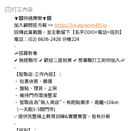
打工內容
🍄‍🟫快速應徵🍄‍🟫
加入顧問官方賴 >>
https://lin.ee/wxm4YUo
回傳此篇截圖，並主動留下【名字OOO+電話+班別】
電話：(02) 6636-2428 分機224
-
🦐招募對象
✔ 無經驗可 ✔ 歡迎二度就業 ✔ 想兼職打工的你加入🦐
-
【智取店-工作內容】：
• 包裹收寄、搬運
• 盤點、理貨、上架
• 維持門市環境整潔
• 智取店為"無人商店"，有跑點需求，距離<10km
（一天跑3-5間門市)
✅提供完整線上教育訓練&實體實習，皆有計薪
-
【班別】：