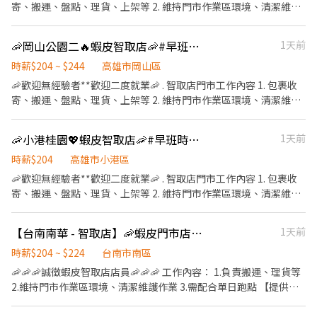
貼 $28) - 🔔 主管排班❗️一週 2～5天班 🔔 無法固定休六日，輪流畫休
寄、搬運、盤點、理貨、上架等 2. 維持門市作業區環境、清潔維護
鎮區一心二路55號1樓 前鎮中平 - 智取店 高雄市前鎮區中平路96號1
假 - 🎁福利待遇：滿半年 享端午&中秋獎金資格 ✅一定會有「勞
作業 3. 智取店為無人商店，有跑點需求(少數區域除外) (早班/全班)
樓 前鎮正勤 - 智取店 高雄市前鎮區正勤路67號1樓
保」 ✅健保可保可不保 ✅只有隔月15號薪轉、無領現/預支 - 【🕐 工
兼職人員每日工作門店會分在3-6間門市排班 (晚班)兼職人員每日工
🦐岡山公園二🔥蝦皮智取店🦐#早班時薪 #晚班時薪 #完整教育訓練
1天前
作時間｜早班】 07:00-12:00 (由主管依照門市需求安排2-5小時) (可
作門店會分在1-3間門市排班 (多數區域為2間以內) 4. 須配合蝦皮店
彈性調整上班時間，最晚至8:30-13:30) - 【🕐 工作時間｜晚班】
到店工作內容調整 5. 偶爾須配合鄰近有人店門市支援 . 班別 🟢早班
時薪$204 ~ $244
高雄市岡山區
17:30-23:30 (由主管依照門市需求安排2-6小時) . 📩 合法派遣公司
時間：07:00-12:00 🔺早班彈性7:00-8:30間可到班🔺 🟢晚班時薪：
🦐歡迎無經驗者**歡迎二度就業🦐 . 智取店門市工作內容 1. 包裹收
｜無需任何費用｜快速安排 🌙 https://lin.ee/lJ1Nz7C ✅ 加入後請
17:30-22:30 ▶時間都有可能會因貨物量多與少做調整 . 薪資待遇 ▶
寄、搬運、盤點、理貨、上架等 2. 維持門市作業區環境、清潔維護
傳送「職缺截圖」唷！
早班時薪 $204/H(內含交通津貼) ▶晚班時薪 $224/H (內含晚班額外
作業 3. 智取店為無人商店，有跑點需求(少數區域除外) (早班/全班)
津貼，視情況延長) ▶發薪日為隔月15號 ▶只能薪轉本人帳戶，無
兼職人員每日工作門店會分在3-6間門市排班 (晚班)兼職人員每日工
🦐小港桂園💖蝦皮智取店🦐#早班時薪 #晚班時薪 #完整教育訓練
1天前
法領現 ▶提供完整線上或實體教育訓練及實體店面實習考核，皆有
作門店會分在1-3間門市排班 (多數區域為2間以內) 4. 須配合蝦皮店
計薪 . 休假制度 排休制 (依照門市與個人可配合時段) . 以下需跑的店
到店工作內容調整 5. 偶爾須配合鄰近有人店門市支援 . 🔽班別🔽 🟢
時薪$204
高雄市小港區
點 主要門市🔽 三民大順 - 智取店 高雄市三民區大順二路612號1、
早班時間：07:00-12:00 🔺早班彈性7:00-8:30間可到班🔺 🟢晚班時
🦐歡迎無經驗者**歡迎二度就業🦐 . 智取店門市工作內容 1. 包裹收
2、3樓 跑點門市🔽 三民正忠 - 智取店 高雄市三民區正忠路222號1
間：17:30-22:30 ▶早/晚班下班時間也麻煩彈性延後，時間都有可
寄、搬運、盤點、理貨、上架等 2. 維持門市作業區環境、清潔維護
樓 三民建工二 - 智取店 高雄市三民區建工路328號1樓 三民大昌 - 智
能會因貨物量多與少做調整 . 🔽薪資待遇🔽 ▶早班時薪 $204/H ▶晚
作業 3. 智取店為無人商店，有跑點需求(少數區域除外) (早班/全班)
取店 高雄市三民區大昌二路88號1樓 三民本武 - 智取店 高雄市三民
班時薪 $224/H (內含晚班額外津貼 視情況延長) ▶️夜班時薪 $244/H
兼職人員每日工作門店會分在3-6間門市排班 (晚班)兼職人員每日工
區大昌二路448號1樓 三民樹德 - 智取店 高雄市三民區建興路128號
【台南南華 - 智取店】🦐蝦皮門市店員✨ #薪資高 #立即上工 #完整職訓
1天前
(內含夜班津貼） ▶ 發薪日為隔月15號 ▶只能薪轉本人帳戶，無法
作門店會分在1-3間門市排班 (多數區域為2間以內) 4. 須配合蝦皮店
1樓 三民灣仔內 - 智取店 高雄市三民區灣中街60號1樓 三民光武 - 智
領現 ▶提供完整線上或實體教育訓練及實體店面實習考核，皆有計
到店工作內容調整 5. 偶爾須配合鄰近有人店門市支援 . 班別 🟢早班
時薪$204 ~ $224
台南市南區
取店 高雄市三民區覺民路325號1樓
薪 . 🔽休假制度🔽 排休制 (依照門市與個人可配合時段) . 🔽以下需跑
時間：07:00-12:00 🔺早班彈性7:00-8:30間可到班🔺 🟢晚班時間：
🦐🦐🦐誠徵蝦皮智取店店員🦐🦐🦐 工作內容： 1.負責搬運、理貨等
的店點🔽 🟢主要門市 岡山公園二 - 智取店 高雄市岡山區公園西路二
17:30-22:30 ▶時間都有可能會因貨物量多與少做調整 . 薪資待遇 ▶
2.維持門市作業區環境、清潔維護作業 3.需配合單日跑點 【提供完
段114號1、2樓 🟢跑店門市 岡山勵志 - 智取店 高雄市岡山區勵志路
早班時薪 $204/H (內含津貼) ▶晚班時薪 $224/H (內含晚班額外津
整教育訓練及店面實習】 ＝＝＝＝＝＝＝＝＝＝＝＝＝＝＝＝＝＝
100號1樓 岡山協德 - 智取店 高雄市岡山區協德街29號1樓 岡山育英
貼，視情況延長) ▶發薪日為隔月15號 ▶只能薪轉本人帳戶，無法
＝ ✨ 目前尚有職缺：早班時薪($204)、晚班時薪($224)、夜班時薪