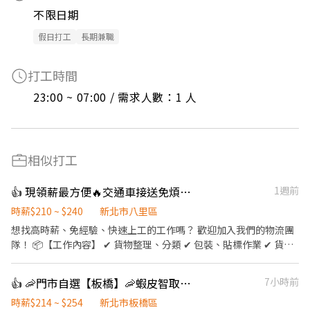
不限日期
假日打工
長期兼職
打工時間
23:00 ~ 07:00 / 需求人數：1 人
相似打工
👍 現領薪最方便🔥交通車接送免煩惱🚗
1週前
時薪$210 ~ $240
新北市八里區
想找高時薪、免經驗、快速上工的工作嗎？ 歡迎加入我們的物流團
隊！ 📦【工作內容】 ✔ 貨物整理、分類 ✔ 包裝、貼標作業 ✔ 貨品
點收與理貨 ✔ 協助貨物搬運及環境整理 💰【薪資待遇】 大夜時
薪/240$ 💵 隔日下班即可領現金！ ✨【工作優勢】 ✅ 無經驗可，新
👍 🦐門市自選【板橋】🦐蝦皮智取店 / 免經驗、快速報到 💰時薪 214-254
7小時前
手也能快速上手 ✅ 工作內容簡單易學 ✅ 彈性報班，自由安排時間 ✅
快速媒合、立即上工 ✅ 現金領薪，不用等待發薪日 加入詢問並報班
時薪$214 ~ $254
新北市板橋區