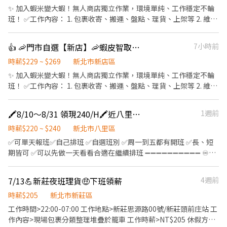
快速上工！ 立即加入官方賴 @xinxu 🔥 即時報班｜快速安排｜當天
✨ 加入蝦米變大蝦！無人商店獨立作業，環境單純、工作穩定不輪
領現金 🔥！
班！ ✅工作內容： 1. 包裹收寄、搬運、盤點、理貨、上架等 2. 維持
門市作業區環境、清潔維護作業 3. 智取店為無人商店，有單日跑點
1-5間門市 4. 須配合蝦皮店到店工作內容調整 5. 須配合鄰近有人店
👍 🦐門市自選【新店】🦐蝦皮智取店 /免經驗、快速報到 💰時薪 229-269
7小時前
門市支援 🌙🌙夜班說明🌙🌙 工作型態：為每日跑點約3–10家門市，
跑點距離約16km內 需可配合(早班/晚班)擇一於門市安排受訓 🔔需
時薪$229 ~ $269
新北市新店區
有機車&駕照🔔 ⸻ ✅工作時間： 🔹早班：07:00-12:00、07:30-
✨ 加入蝦米變大蝦！無人商店獨立作業，環境單純、工作穩定不輪
12:30、08:00-13:00、08:30-13:30 🔹晚班：17:30-22:30、17:30-
班！ ✅工作內容： 1. 包裹收寄、搬運、盤點、理貨、上架等 2. 維持
23:30、18:30-22:30、18:30-23:30 (上班時數為2~6小時依實際情況
門市作業區環境、清潔維護作業 3. 智取店為無人商店，有單日跑點
而定) 🔹夜班 ：23:30–03:30 (上班時數為2~4小時依實際情況而定)
1-5間門市 4. 須配合蝦皮店到店工作內容調整 5. 須配合鄰近有人店
🖍️8/10～8/31 領現240/H🖍️近八里老街🖍️早/下午/晚/夜🖍️理貨員 C2
1週前
🔹假日早班：07:00-12:00 🔹假日晚班：17:30-23:30 (上班時數為
門市支援 🌙🌙夜班說明🌙🌙 工作型態：為每日跑點約3–10家門市，
2~6小時，一個月至少6天，依實際情況而定) ⸻ ✅工作待遇：
跑點距離約16km內 需可配合(早班/晚班)擇一於門市安排受訓 🔔需
時薪$220 ~ $240
新北市八里區
日班時薪=$214 晚班另有獎金+20=時薪$234 夜班另有獎金+40=時
有機車&駕照🔔 ⸻ ✅工作時間： 🔹早班：07:00-12:00、07:30-
✅可單天報班✅自己排班 ✅自選班別 ✅周一到五都有開班 ✅長、短
薪$254 ━━━━━━━━━━━━━ 📍 【熱門開缺地點】新北市
12:30、08:00-13:00、08:30-13:30 🔹晚班：17:30-22:30、17:30-
期皆可 ✅可以先做一天看看合適在繼續排班 ➖➖➖➖➖➖➖➖➖➖ ♾️工
三重、土城、中和、永和、汐止、板橋、淡水、新店、新莊、蘆洲
23:30、18:30-22:30、18:30-23:30 (上班時數為2~6小時依實際情況
作地點：新北市八里區商港五路65號 ♾️工作內容：以中型箱貨為
━━━━━━━━━━━━ 📩 【火速卡位應徵流程】 ➊ 點擊填寫
而定) 🔹夜班 ：23:30–03:30 (上班時數為2~4小時依實際情況而定)
主，主要協助搬貨、疊貨，場內有全新自動化運輸帶輔助，簡單不
廠商制式履歷（1分鐘完成，快速安排送審）： 👉
7/13💪新莊夜班理貨🤑下班領薪
4週前
🔹假日早班：07:00-12:00 🔹假日晚班：17:30-23:30 (上班時數為
需經驗。 ♾️休假方式：週休二日 ♾️領薪方式：下班領現 ♾️工作時間
https://reurl.cc/Wbek79 🔒 【隱私防線】個資僅供廠商審核，敏感
2~6小時，一個月至少6天，依實際情況而定) ⸻ ✅工作待遇：
&薪資：(週一到五 開班) ❇️中班：中午11:00 / 12:00 / 13:00 (自選時
時薪$205
新北市新莊區
欄位（身分證/詳細地址）錄取前皆可先不填！ ➋加入留言： 👉
日班時薪=$229 晚班另有獎金+20=時薪$249 夜班另有獎金+40=時
段進場) - 19:00 下班 ➡️時薪 230/H(限時加碼中， 原時薪220/H) 中
工作時間>22:00-07:00 工作地點>新莊思源路00號/新莊頭前庄站 工
https://lin.ee/OBnhVN5 私訊留下 ⌜姓名+電話 +應徵蝦皮門市人
薪$269 ━━━━━━━━━━━━━ 📍 【熱門開缺地點】新北市
間休息時間:下午14:00-14:30（休息時間不計薪） ➖➖➖➖➖➖➖➖➖➖
作內容>現場包裹分類整理堆疊於籠車 工作時薪>NT$205 休假方式
員」💥
三重、土城、中和、永和、汐止、板橋、淡水、新店、新莊、蘆洲