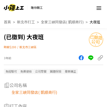
隨你開工
首頁
新北市打工
全家三峽同發店( 凱順商行)
大夜班
大夜班
時薪$200
/
新北市三峽區
3年前
免經驗可
免費健檢
公司聚餐
團體保險
畢業轉正
公司名稱
全家三峽同發店( 凱順商行)
打工內容