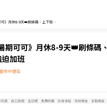
《暑期可可》月休8-9天👑刷條碼、上下架🫆不強迫加班
暑期可可》月休8-9天👑刷條碼
強迫加班
園市中壢區
事可愛
員工旅遊
生日禮
免費供餐
伙食津貼
年終獎金
全勤獎金