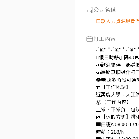
公司名稱
日玖人力資源顧問
打工內容
॰ॱꕤ*｡ﾟ॰ॱꕤ*｡ﾟ॰ॱꕤ*｡
🫟假日時薪加碼40
📣歡迎結伴一起賺
📣暑期無聊揪伴打工
👁️‍🗨️超多時段可選擇
🚥【工作地點】
近萬能大學、大江
📦【工作內容】
上架、下架貨｜包
📅【休假方式】排
■日班A:08:00-17:0
時薪：218/h