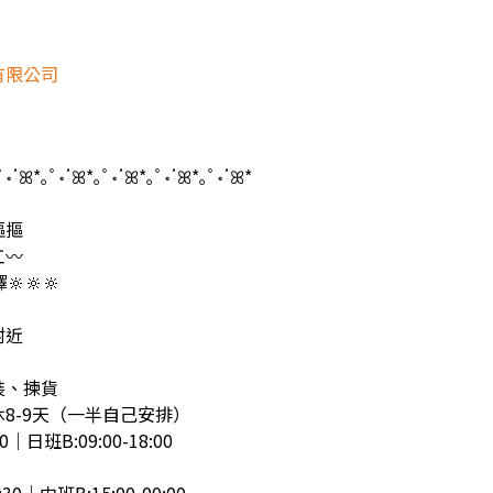
有限公司
ﾟ॰ॱꕤ*｡ﾟ॰ॱꕤ*｡ﾟ॰ॱꕤ*｡ﾟ॰ॱꕤ*｡ﾟ॰ॱꕤ*

摳摳
〰️
🔆🔆🔆
附近
裝、揀貨
休8-9天（一半自己安排）
0｜日班B:09:00-18:00