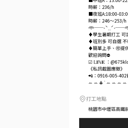
■中班A：13:00-22:
時薪：236/h
■夜班A:18:00-03:
時薪：246～253/h
𖥸──-ˋˏˎˊ-──
♦️學生暑期打工 
♦️班別多 可自選 
♦️簡單上手、🉑
歡迎詢問⛔️
☑ 𝕃𝐈ℕ𝐄 ：@675k
《私訊截圖應徵》
📲：0916-005-40
ꕀ ꕀ 𖠳 ᐝ ꕀ ꕀ ꕀ ꕀ 
打工地點
桃園市中壢區高鐵前