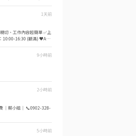
1天前
應徵職缺標題✚姓名✚電話✚居住地
管親切、工作內容超簡單 ✅上
：中途休一小時，不供餐不計薪、廠區
理貨-日、週＄１９６月：２
9小時前
---------- ███【快速應
2小時前
5小時前