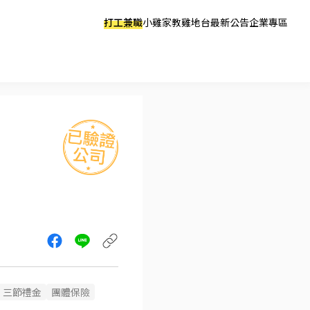
打工兼職
小雞家教
雞地台
最新公告
企業專區
、
三節禮金
團體保險