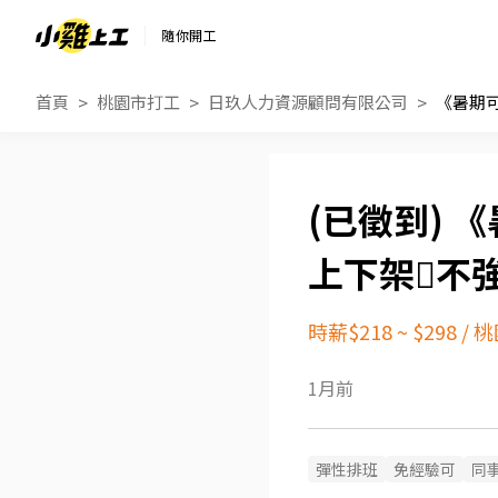
隨你開工
首頁
桃園市打工
日玖人力資源顧問有限公司
《
上下架🫆不
時薪$218 ~ $298
/
桃
1月前
彈性排班
免經驗可
同