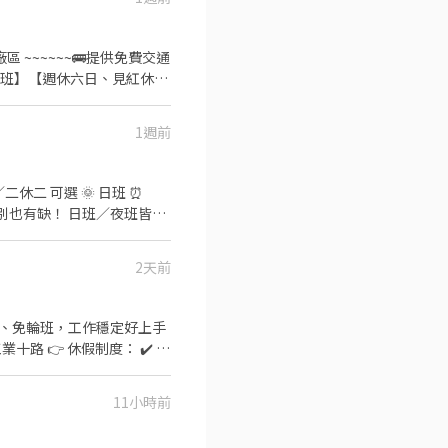
1週前
2天前
ᴇ 報名 ⚡️⚡️⚡️ 安心求職請
定班別、免輪班，工作穩定好上手
11小時前