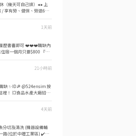
▸ 月排休（幾天可自己排）◂ ▸ 上
場 / 享有勞、健保、勞退6％◂
一路(中壢工業區) ✅ 薪資說
1天前
7(含加班) ⭕夜班
45★07:30～16:15★08:00～
0-22:45★14:30-
供住宿一個月只要$800 『雙
8:45★24:30~09:15★01:00~09:45★01:30~10:15★02:00~10:45★02:30~
屬好康 ☛ 可週領、可日領】
21小時前
試 ⭐【時間薪資】 ▶️日班
00~$106,660元 ▶️上班12
 ✨ID🔎 @524ensim 按
4天前