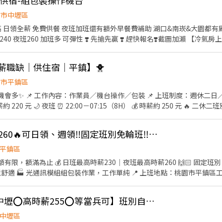
供餐供宿-組包裝操作機台
園市中壢區
資:60000~95000 工作內容： 組
:週休六日 #提供住宿 #免費供餐 #蘆竹 #南崁 #大園 #免費交通車 #日領全
高薪職缺｜供住宿｜平鎮】🐥
園市平鎮區
／二休二 可選 🌞 日班 ⏰
50 元 🔥 二休二班別也有缺！ 日班／夜班皆可
✅ 冷氣廠房 ✅ 提供制服 ✅ 提供住宿 ✅ 穩定長期工作 #
👍 🔥平鎮高時薪220/260🔥可日領、週領‼️固定班別免輪班‼️週休二日💯錄取率高✨
八德 #日領全薪 #高額週領一萬 #轉他人帳戶 #現金 ⚡️⚡️⚡️名額有限 截圖✚ ʟɪɴ
ps://lin.ee/JefzYJo
平鎮區
名額有限，額滿為止 💰 日班最高時薪230｜夜班最高時薪260 🙌🏻 固
組組包裝作業，工作單純 📍 上班地點：桃園市平鎮區工業十路 👉 休假制度： ✔️ 週
 日班（標準班） 08:00～17:15 🌙 夜班（標準班） 20:00
EY❤️獨家最高88K【中壢⭕高時薪255⭕等當兵可】班別自選.門市書審.週週領薪
中壢區