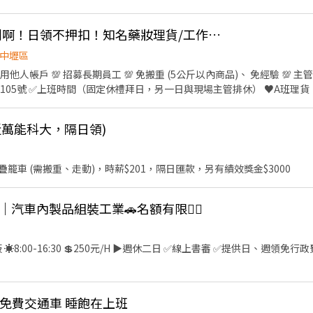
應徵』，將盡速為您安排 ➖➖➖➖➖➖➖【應徵方式】➖➖➖➖➖➖➖ 💜加好友➜
❮中壢西園❯緊來賣鬧啊！日領不押扣！知名藥妝理貨/工作輕鬆
您安排🤗 💜快速報名 https://lin.ee/AGAjRO0 【加入後➜請截圖
➖➖➖➖➖➖➖
中壢區
他人帳戶 💯 招募長期員工 💯 免搬重 (5公斤以內商品)、 免經驗 💯 主
16:30 (額滿) ♥A班
B班理貨：12:00-18:30 ♥B班堆高機：12:30-21:00 (額滿) （A班
30分鐘，不供餐不計薪、廠區有販賣機） ✅時薪： A班理貨-(額滿) B班
近萬能科大，隔日領)
、月＄２３０ 電拖車A班-(額滿) ✅須備體檢報告（可穩定後再補上，且公司補助） ✅
✅堆高機人員須持有一年內回訓證照 -----------------------------
@474inhfw 建華人力-小茹，要加小老鼠喔～
籠車 (需搬重、走動)，時薪$201，隔日匯款，另有績效獎金$3000
｜汽車內製品組裝工業🚗名額有限❤️‍🔥
 免費交通車 睡飽在上班