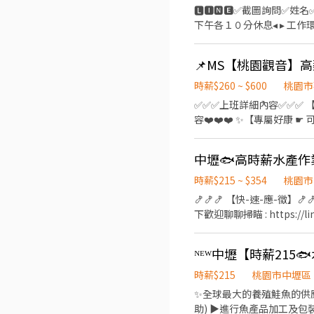
▃▃▃ 截圖私訊 快速報名 ▃▃
🅻🅸🅽🅴✅截圖詢問✅姓名✅電
下午各１０分休息◂ ▸ 工作環
▸三節禮金或禮品(到職滿三個月享有)◂ 【 職缺介紹 】 ✅ 工作產品 : 知名超商的食品加工/便當
容 : 食品製作烹調、料理、
明 : ⭕日班 220~232/H $
255/H$44,880(含津貼)-$8
時薪$260 ~ $600
桃園市
16:45★08:30～17:15 ✅ 中班
✅✅✅上班詳細內容✅✅✅ 【⭐️最新職缺 好康報報⭐️】 🅻🅸🅽🅴 好友 🆔 : 0919200559 ☑️日領☑️門市寫履歷書審即可 ❤️❤️❤️職缺內
23:15★15:00-23:45★15:3
容❤️❤️❤️ ✨【專屬好康
★21:00~05:45★21:30~06:
人房』】 ✨【專屬好康 ☛
(每半小時為一個班別)
✨【專屬好康 ☛ 平鎮/龍潭 備有交
✦═══════ ⭐【工作地
時薪260元 08:00~20:30 ►
時薪$215 ~ $354
桃園市
小時，休息70分鐘，實際工時11小時 ⭐【休假制度
🍤🍤🍤 【快-速-應-徵】🍤
陳專員同ID《找MS陳》 小
下歡迎聊聊掃瞄 : https://lin.ee/MqHuuDE 📌➡ 職務介紹 ⬅書審 即可報到!
作業員 💥工作簡單好上手 👍 💥 書審作業好方便 ⭐全球最大的養殖鮭魚的供應商，挪威上市公司⭐ 📍工作地點 桃園市中壢區自強
一路 💰 薪資待遇 時薪 $215 加班費依勞基法計算 🎁 福利 ✔ 中午免費供餐 ✔ 加班超過19:00免費晚餐 ⏰ 上班時間 日班 08:00－
17:00 / 或 08:30－17:30（多為此班別） 📌需配合加班 17:00－19:00／20:00 📦 工作內容 ▪ 鮭魚分切 （機器設備輔助） ▪ 清洗
處理 ▪ 包裝作業 ▪.工作需食品服 ✨只要做滿3個月，體檢補助$500 ✨【福利制度】 ✨.享醫療保險
時薪$215
桃園市中壢區
團保 ⭐可預支 ⭐免費供餐 
✨全球最大的養殖鮭魚的供應商，挪威上市公司✨ ✔️工作時間：日班 08:3
助) ▶進行魚產品加工及包裝 ▶完成主管交辦有關加