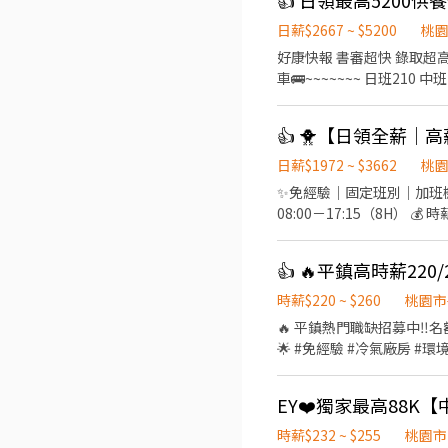
👍 日領最高5200
日薪$2667 ~ $5200
桃
好康快報 書審超快 錄取超高 日領全薪 免費供餐 夜班加班還有額外早餐費補助 湖口&南崁&大園都有廠區 ~~~~~~🚌提供免費交通
車🚌~~~~~~~ 日班210 中班240 夜班260 加班多 可彈性 ❣️ 先搶先贏 ❣️ 趕快報名❣️截圖加瀨 【冷氣房上班】【週休六日、見紅休】
🌞日班 08:00~17:30(可彈性加班2h) 中班 14:30~12:00 🌛夜班 20:00~05:30(可彈性加班2h) 薪
裝、包裝、測試、操作機台 ☝️用餐方式:免費 ☝️休假說明
👍 🐥【日領全薪｜
薪 #高額週領一萬 #轉他人帳戶 #現金 ⚡️⚡️⚡️名額有限 截圖✚ ʟɪɴᴇ 報名 ⚡️⚡️⚡️ 安心求職請找💼徐小姐 點擊快速✚好友：
https://lin.ee/JefzYJo
日薪$1972 ~ $3662
桃
✨免經驗｜固定班別｜加班機會多✨ 📌 工作內容：作業員／機台操作／包裝 📌 上班制度：週休二日
08:00－17:15（8H） 💰 時薪約 220 元 🌙 夜班 ⏰ 22:00－07:15（8H） 💰 時薪約 2
安排 🌞二休二班日班 ⏰ 07:00－19:00（12H） 💰 時薪約 230 元 🌙二休二班夜班 ⏰ 19:00－07:00（12H） 💰 時薪約 260 元 加班
費另計，收入更穩定！ 💰額外獎金最高4200 💰 ✅ 免經驗可 ✅ 可立即上工 
提供住宿 #平鎮 #中壢#桃園 #
找💼徐小姐 點擊快速✚好友： htt
時薪$220 ~ $260
桃園市
🔥 平鎮熱門職缺招募中‼️
🌟 #免經驗 #冷氣廠房 #環境舒適 🏭 光通訊模
休二日（日、夜班可選） ✔️ 二休二（日、夜班可選） 👉 上班時間： 🌞
～05:15 👉 薪資結構： ☀️ 標準日班：時薪220 🌙 標準夜班：時薪250 ☀ 二休二日班：時薪230 🌙 二休二夜班：時薪260 📌 加班
費依勞基法另計 👉 用餐方式： 🍱 日班午餐80元／餐（薪資內扣） 👉 工作內容： ✔️ 光通訊模組組裝、包裝 ✔️ 全程穿無塵衣、
配戴口罩 ✔️ 久站作業 #平鎮工作 #高時薪 #固定班 #免輪班 #週休二日 #二休二 #光通訊 #免經驗 #冷氣廠房 #快速上工 #桃園工作
時薪$232 ~ $255
桃園市