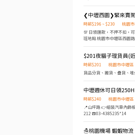
休二日 ✔️時薪$ 215 ✔️免費供餐👍加班還供便當唷~ ✔️提供3個月內供膳體檢 ✔️可預支👍 ✔️有汽機車停車場👍 ❤️名額有限，心動
不如馬上行動 ❤️如果您想盡快上工，點選『立即
@302zbyks 陳小姐立即為
區】 ➖➖➖➖➖➖➖➖➖➖➖➖
時薪$196 ~ $230
桃園市
💯 日領匯款，不押不扣，可用
班地點 桃園市中壢區西園路105號 ✅上班時間（固定休禮拜日，另一日與現場主管排休） ♥A班理貨：10:00-
堆高機：09:00-17:30 ♥
有販賣機） （B班：中途休
$201夜貓子理貨員(
００ (需配合周出勤五天) 堆高機A班-日、週
加班津貼、團保、勞健保、久任獎金 
時薪$201
桃園市中壢區
徵】 ███ 搜尋官方帳號：
貨品分貨、搬貨、疊貨、堆疊
中壢週休可日領250H
時薪$240
桃園市中壢區
📍山坪路 👉組裝汽車內飾板 ☀️8:00-16:30 💲250元/H ▶️週休二日 ✅線上書審 ✅提供日、週領免行政費 ｜蔡小姐｜ 📞0902-328-
212 ☎️03-4385235*14
☃桃園機場 蝦蝦物流