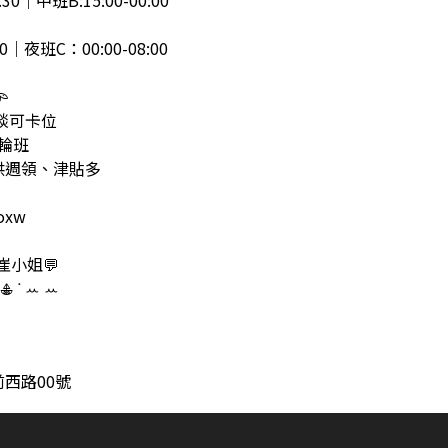
30｜中班B:15:00-00:00
00｜夜班C：00:00-08:00

可談可卡位
不輪班
提供週領、津貼多
loxw
2崔小姐💬
𖠳 ᐝ ꕀ ꕀ
西路00號