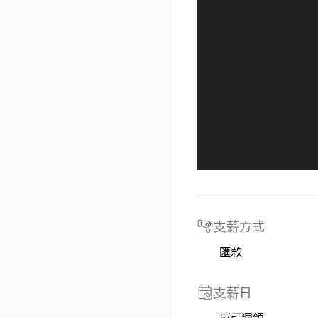
支薪方式
匯款
支薪日
5/可週領