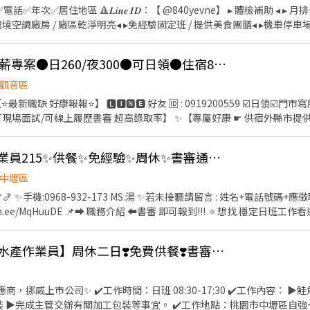
▃ 📲 瀨 ID：00tingting 💬 私訊婷婷小姐，立即安排上工🥳
話✅年次✅居住地區 🔺𝑳𝒊𝒏𝒆 𝑰𝑫：【 @840yevne】 ▸ 體檢補助 ◂ 
境空調廠房 / 廠區乾淨明亮◂ ▸免經驗固定班 / 提供美食團膳◂ ▸機車停車
/御飯糰/涼麵/沙拉/三明治 ✅ 工作內
配料加工、包裝、前置(洗食材)、調理(料理食材) ✅ 廠區地址 : 中壢區自強
📌MS【桃園觀音】高薪專案●日260/夜300●可日領●住宿800●薪上看10萬
40,832(含津貼)-$82,697(含加班) ⭕中班 232/H$40,832(含津貼)-$82,69
8,669(含加班) ✅ 日班時段 : ★06:00～14:45★06:30～15:15★07:00～15:
觀音區
時段 : ★12:00-20:45★12:30-21:15★13:00-21:45★13:30-22:15★14:0
0-00:15★16:00-00:45 ✅ 夜班時段 :
 ☛ 可現場面試/可線上履歷書審 超高錄取率】 ✨【專屬好康 ☛ 供宿外縣市提
15★22:00~06:45★22:30~07:15★23:00~07:45★23:30~08:15★24:00~0
 乾濕分離套房宿舍設備齊全】 ✨【專屬好康 ☛ 廠區提供免費餐點】 ✨【專
通車接送】 ✨【限時加碼 ☛ 高時薪專案日班260 夜班300】 ═══════✦職缺介紹
中壢🐟高時薪水產作業員215✨供餐✨免經驗✨周休✨書審通過即錄取✨ 可日週領-U
點】:桃園市觀音工業區 ⭐【工作內容】:PCB印刷電路板/品質檢測/機台測
薪約：$64,220~$87,000元 ▶️夜班 時薪300元 20:20~08:10 ►薪約：$74,1
中壢區
】：四休二 月排休約8-10天 ☎電話直撥 03-3782866分機205/0919200559
🍤 ✨手機:0968-932-173 MS.湯 ✨若未接聽請留言 : 姓名+電話號碼+應徵職缺
雞上直接詢問 立即回覆
!! 🔅想找 穩定日班工作看這裡！ 💥食品水產大廠招募
ᴺᴱᵂ中壢【時薪215🐟水產作業員】周休二日❣️免費供餐❣️書審快速報到❣️可預支GJ
：勞保、健保、退休金提撥、
⭐加班免費提供便當唷~ ⭐有汽機車停車場
0-17:30 ✔️工作內容： ▶鮭魚分切及清洗 (機器設備輔
工包裝等事宜。 ✔️工作地點：桃園市中壢區自強一路(位於中壢工業區) ✔️週