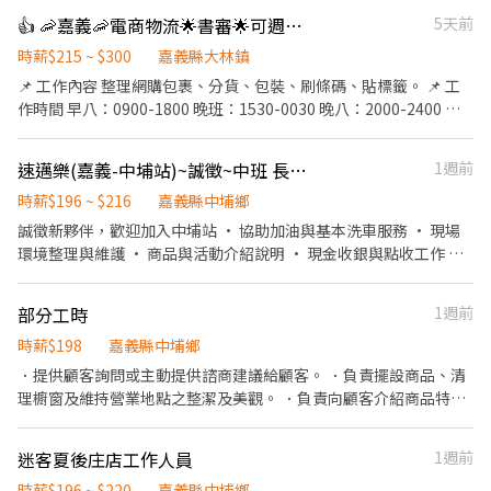
👍 🦐嘉義🦐電商物流🌟書審🌟可週領🌟長派/臨時工
5天前
時薪$215 ~ $300
嘉義縣大林鎮
📌 工作內容 整理網購包裹、分貨、包裝、刷條碼、貼標籤。 📌 工
作時間 早八：0900-1800 晚班：1530-0030 晚八：2000-2400 大
夜：0000-0900 📌 工作地點 嘉義縣大林鎮大埔美園區三路37號 📌
薪資福利 早八：$215~$225 up 晚班：$250~$255 up 晚八：
速邁樂(嘉義-中埔站)~誠徵~中班 長期 ♾️ 時薪制服務員
1週前
$230~$245 up 大夜：$290~$300 up 休假制度：排休、週休二日 ⭐️
可週領 ⭐️書審職缺，快速報到 ⭐️當月時數達標獎金💰500-3000 ⭐️可
時薪$196 ~ $216
嘉義縣中埔鄉
短期1-2個月 ⭐️適合情侶、家人一起上下班 🔽🔽🔽如何應徵?🔽🔽🔽
誠徵新夥伴，歡迎加入中埔站 • 協助加油與基本洗車服務 • 現場
👉快速連結：【https://lin.ee/L61OXnF】 或者 賴ID：
環境整理與維護 • 商品與活動介紹說明 • 現金收銀與點收工作 我
@nhy5896h 👉截圖職缺文 👉私訊留下 【姓名、電話、應徵蝦皮
們給你的： • 彈性排班，可配合個人時間 • 明確友善的工作指導
物流、找霍專員應徵】
不論有無經驗，歡迎第一次嘗試打工的你一起加入~ 中班：1500-
部分工時
1週前
2300 可支援大夜班 (時段 2300-0700)
時薪$198
嘉義縣中埔鄉
．提供顧客詢問或主動提供諮商建議給顧客。 ．負責擺設商品、清
理櫥窗及維持營業地點之整潔及美觀。 ．負責向顧客介紹商品特
徵、品質與價格及示範操作方法，以協助顧客選擇。 ．負責在顧客
成交後之包裝、收款、交付商品、開發票或收據。 ．負責在當天結
迷客夏後庄店工作人員
1週前
束營業前，統計銷售情形、盤點貨品存量及撰寫當日業務報表。
時薪$196 ~ $220
嘉義縣中埔鄉