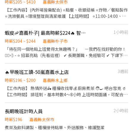
快速應徵｜加賴 ID：@983auhta 或來電預約：02-66362428(分機
自行評估身體是否能搬重 2️⃣ 工作性質為多門市跑點，不需久待門
時薪$205 ~ $410
嘉義縣太保市
~*~*~*~*~*~*~*~*~*~*~*~*~*~*~*~*~*~
216)
市，『著重於上架速度與準確度』 3️⃣ 設備維護與基本門市環境清潔
【工作內容】(內外場皆需配合) ⭐️點餐、收銀結帳 ⭐️炸物／餐點製作
4️⃣ 必須有機車駕照及自備機車，依門市需求配合支援距離 10 公里
⭐️洗滌餐具 ⭐️環境整理與清潔維護 【上班時間】 ⭐️11:00-14:00、
內門市 5️⃣ 其他主管交辦工作內容與機動性協助 - ⏰ 班別說明 早班▸
17:00-21:00、22:00-01:00為尖峰時段，時薪205 ⚡如上的班別時段
07:00–08:30 到班，每次班排約2–5 小時 晚班▸ 17:30–23:30，每次
為08-14 ，08-11時薪為196⚡ ⚡但晚上12點之後時薪+55元 為夜班
蝦皮🦐嘉義朴子| 最高時薪$224🔥 智取店 #蝦皮店到店 #免經驗可
1小時前
班排班約2–6 小時 📌 實際排班依由 門市主管 排班 📌 須配合一周至
獎金⚡ ⸻ 【工作地點 】 ⭐️嘉義縣太保市嘉朴東路一段18號
少給4天(至少1天為假日) -💰 薪資福利 早班時薪 $204 （基本時薪
⸻ 【應徵方式】 加入行動條碼: https://reurl.cc/aXMg1D 加入
時薪$204 ~ $244
嘉義縣朴子市
196+智取店津貼8) 晚班時薪 $224 （基本時薪196+晚班津貼28) ✅
後請傳「姓名＋電話＋截圖職缺」 -- 電話未接請加入上方連結並留
「待在同一個地點上班覺得太無趣嗎？」 －我們在找好動的你！
享勞保（一定有） ✅ 健保自行決定是否加保 ✅ 任職滿半年享端午 /
言，訊息必回覆 其他地區職缺也歡迎詢問！ ❌絕無詐騙｜⭕️免費諮
🏃‍♀️💨 - ⭐ 招募亮點（先看這裡） ✔ 長期兼職，免經驗可 ✔ 下課下班
中秋獎金 ✅ 薪資匯款（無法領現） - 📍 參考門市地點 ＃實際會依門
詢⭕️安心上工
就能上班，2–6 小時彈性排 ✔ 時薪＋津貼｜早班 $204、晚班 $224
市需求配合距離 10 公里內的門市 大林中興 - 智取店｜嘉義縣大林鎮
✔ 提供完整教育訓練＋店面實習（全程計薪） ✔ 滿半年享 端午 / 中
中興路73號1樓 - 📌 小提醒 每日皆有面試安排，實際缺額依門市狀
🔥早晚班工讀-50嵐嘉義水上店
3週前
秋獎金 - 📦 工作內容 1️⃣ 包裹上架、裝箱、理貨、搬運、盤點 ▸ 請先
況調整，有興趣請按下【立即應徵】投遞履歷，把握機會！ 🎈 其他
自行評估身體是否能搬重 2️⃣ 工作性質為多門市跑點，不需久待門
時薪$196 ~ $200
嘉義縣水上鄉
區域、店型 職缺詢問｜點擊連結加入官方賴
市，『著重於上架速度與準確度』 3️⃣ 設備維護與基本門市環境清潔
【工作內容】 熱情外送🛵 櫃檯收找零💰 廚房煮茶 🧑‍🍳 吧台雪克 🥤
https://lin.ee/oF0vyAn (ID : @270jwauh) ▸ 加入後請傳送貼圖
4️⃣ 必須有機車駕照及自備機車 5️⃣ 依門市需求配合支援距離 10 公里
【工作時間】 排班制，基本時數4～8小時 上班時間面議，可配合課
才看到唷！
內門市 6️⃣ 其他主管交辦工作內容與機動性協助 - ⏰ 班別說明 早班▸
表排班，兼職可配合 另有FT空缺歡迎詢問😉 【公司制度】 公開透
07:00–08:30 到班，每次班排約2–5 小時 晚班▸ 17:30–23:30，每次
明的升遷制度 完整的教育訓練 【公司福利】 享團保、勞健保及勞
長期晚班計時人員
2小時前
班排班約2–6 小時 - 📌 實際排班依由 門市主管 排班 📌 須配合一周
退、免費員工飲品、生日禮金、三節禮金與中秋禮品、油資津貼、
至少給班4天(含假日) -💰 薪資福利 早班時薪 $204 （基本時薪
打烊津貼、特休代金、尾牙
時薪$196
嘉義縣太保市
196+智取店津貼8) 晚班時薪 $224 （基本時薪196+晚班津貼28) - ✅
煮茶及飲料調製、櫃檯接待點單、外送服務、維護整潔
享勞保（一定有） ✅ 健保自行決定是否加保 ✅ 任職滿半年享端午 /