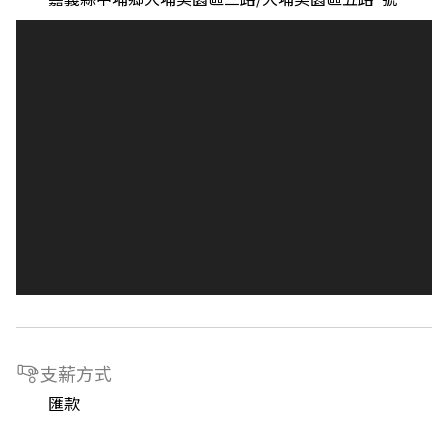
支薪方式
匯款