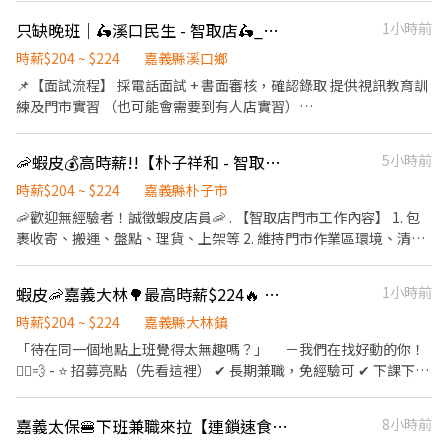
休.勞退 - 【周休六日】 【早班】➡️09:00-18:00➡️時薪200+08月檔
只缺晚班｜🛵溪口民生 - 智取店🛵_時薪人員_蝦皮店到店
1小時前
期津貼+10元【$210元/時】 【中班】➡️15:30-00:30➡️時薪205+08
月檔期津貼+35元【$240元/時】 【夜班】➡️00:00-09:00➡️時薪
時薪$204 ~ $224
嘉義縣溪口鄉
210+08月檔期津貼+65元【$275元/時】 【晚八】(休日和
📌【面試流程】 採電話面試 + 書面審核，確認錄取 提供視訊教育訓
一)➡️20:00-24:00➡️時薪200+08月檔期津貼+20元【$220元/時】 -
練及門市實習 （也可能會需要到有人店實習）
【月排休8天】 【早班】➡️09:00-18:00➡️時薪200+08月檔期津貼
~*~*~*~*~*~*~*~*~*~*~*~*~*~*~*~*~*~ 📌【智取店工作內容】
+15元【$215元/時】 【中班】➡️15:30-00:30➡️時薪205+08月檔期
負責包裹收寄、搬運、盤點、理貨等 維持門市作業區環境、清潔維
🦐蝦皮💰高時薪!!【朴子祥和 - 智取店】🏍️✨#兼職 #蝦皮
5小時前
津貼+45元【$250元/時】 【夜班】➡️00:00-09:00➡️時薪215+08月
護作業 一天會跑2-4間鄰近門市，跑點距離約 10 公里內 （也可能會
檔期津貼+75元【$290元/時】 【晚八】➡️20:00-24:00➡️時薪
需要到有人店支援理貨） 必須自備機車🛵
時薪$204 ~ $224
嘉義縣朴子市
200+08月檔期津貼+30元【$230元/時】 - 💖請先按 【 我 要 應 徵
~*~*~*~*~*~*~*~*~*~*~*~*~*~*~*~*~*~ 📌【上班班別＆排班說
🦐歡迎無經驗者！誠徵蝦皮店員🦐 . 【智取店門市工作內容】 1. 包
】 投遞履歷➡快速接洽面試 - ╔~~♥~~♥~~⭐️【 應徵方式 】
明】 ☑︎早班：07:00 - 13:30 時段內區間安排 ______ 彈性07:00 -
裹收寄、搬運、盤點、理貨、上架等 2. 維持門市作業區環境、清潔
⭐️~~♥~~♥~~╗ ↓↓找嘉嘉 工作攏低嘉↓↓ ☎️連絡電
08:30間可到班 ☑︎晚班：18:30 - 23:30 ______ 特定區域需要17:30
維護作業 3. 智取店為無人商店，有跑點需求(少數區域除外) 兼職人
話:0933670253 ☎️加瀨詢問:@927wcdri 陳嘉嘉 ➡️火速找嘉嘉
到班 ⭐ 會依情況排班，不一定會做滿整個時段 ⭐ 實際工時通常是 2 -
員每日工作門店會分在3-6間門市排班~ 4. 須配合蝦皮店到店工作內
https://lin.ee/Y30dLdb ╚~~♥~~♥~~⭐️【 快速找工作 】
蝦皮🦐嘉義大林🌳最高時薪$224🔥 智取店 #蝦皮店到店 #免經驗可
1小時前
4小時，無固定時數 ⭐ 時間都有可能會因貨物量多與少做調整 ⭐ 貨
容調整 5. 偶爾須配合鄰近有人店門市支援 . 【早班兼職】07:00-
⭐️~~♥~~♥~~╝
物量多少，可能會延長工時做調整 📅 每週排班制 ☑︎ 平日：每週至
12:00 (早班彈性7:00-8:30間可到班~~ 下班時間也彈性延後) - 【晚
時薪$204 ~ $224
嘉義縣大林鎮
少配合 3 - 4 天 ☑︎ 假日：每週至少配合 1 天
班兼職】17:30~18:30 至 22:30 ✨以上需要選擇一個時段上 . 【薪資
「待在同一個地點上班覺得太無趣嗎？」 －我們在找好動的你！
~*~*~*~*~*~*~*~*~*~*~*~*~*~*~*~*~*~ 📌【薪資計算】 基本時
計算】 💰早班時薪$196+$津貼=$204 💰晚班時薪$196+$津貼=$224
🏃‍♀️💨 - ⭐ 招募亮點（先看這裡） ✔ 長期兼職，免經驗可 ✔ 下課下班
薪：$196/時 油資津貼：$8/時 晚班津貼：$20/時 (17:30-23:30)
. ▶發薪日為隔月15日匯款 ▶只能薪轉本人帳戶，無法領現 ▶提供
就能上班，2–6 小時彈性排 ✔ 時薪＋津貼｜早班 $204、晚班 $224
~*~*~*~*~*~*~*~*~*~*~*~*~*~*~*~*~*~ ❗每一個地區的名額有
完整線上或實體教育訓練及實體店面實習考核，皆有計薪 . 【休假制
✔ 提供完整教育訓練＋店面實習（全程計薪） ✔ 滿半年享 端午 / 中
限!! 請把握機會❗ 🛵・🛵・🛵・🛵・🛵・🛵・🛵・🛵・🛵 🧡心💛動💚
嘉義太保🍔下班兼職來拉【連鎖速食品牌】🍔
8小時前
度】 排休制，兼職約排班15-20天 (依照門市與個人可配合時段) . 📢
秋獎金 - 📦 工作內容 1️⃣ 包裹上架、裝箱、理貨、搬運、盤點 ▸ 請先
不💙如💜馬🤎上🖤行🤍動💖