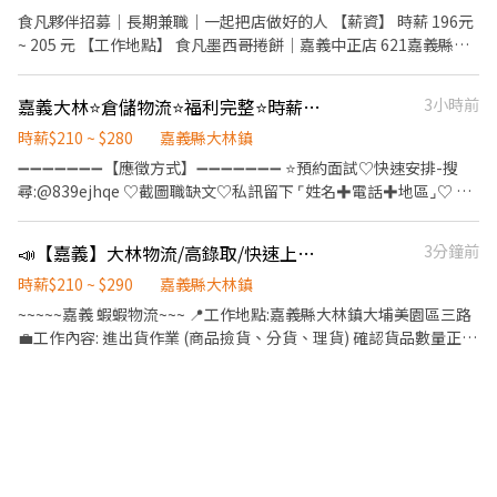
市，『著重於上架速度與準確度』 3️⃣ 設備維護與基本門市環境清潔
食凡夥伴招募｜長期兼職｜一起把店做好的人 【薪資】 時薪 196元
4️⃣ 必須有機車駕照及自備機車，依門市需求配合支援距離 10 公里
~ 205 元 【工作地點】 食凡墨西哥捲餅｜嘉義中正店 621嘉義縣民
內門市 5️⃣ 其他主管交辦工作內容與機動性協助 - ⏰ 班別說明 早班▸
雄鄉三興村神農路58號 【排班時段】 依雙方可配合時間彈性排班。
07:00–08:30 到班，每次班排約2–5 小時 晚班▸ 17:30–23:30，每次
主要班別： 09:30～13:30 14:00～17:00 17:30～21:00 我們主要希
嘉義大林⭐倉儲物流⭐福利完整⭐時薪210-280⭐運輸調度/理貨⭐蝦倉CC
3小時前
班排班約2–6 小時 📌 實際排班依由 門市主管 排班 📌 須配合一周至
望找到可以穩定、長期配合的夥伴。 【關於食凡】 食凡是一間墨西
少給4天(至少1天為假日) -💰 薪資福利 早班時薪 $204 （基本時薪
哥捲餅專賣店。 我們相信一件很簡單的事： 「新鮮，就是最好的調
時薪$210 ~ $280
嘉義縣大林鎮
196+早班津貼8) 晚班時薪 $224 （基本時薪196+晚班津貼28) ✅ 享
味料。」 所以我們把食材放在顧客看得到的地方。 顧客看得到我們
➖➖➖➖➖➖➖【應徵方式】➖➖➖➖➖➖➖ ⭐預約面試♡快速安排-搜
勞保（一定有） ✅ 健保自行決定是否加保 ✅ 任職滿半年享端午 / 中
怎麼準備食材、怎麼完成每一份餐點，也看得到我們對食材有沒有
尋:@839ejhqe ♡截圖職缺文♡私訊留下 ⌜姓名✚電話✚地區⌟♡ ⭐
秋獎金 ✅ 薪資匯款（無法領現） - 📍 參考門市地點 ＃實際會依門市
誠實。 這就是食凡很重視的一件事：「食材誠信」。 【你會做什
諮詢電話：0968-932-553-黃S ❌求職免收費❌絕無詐騙┃⭕️免費諮
需求配合距離 10 公里內的門市 鹿草鹿草 - 智取店｜嘉義縣鹿草鄉鹿
麼？】 我們不把工作切得很死，每位夥伴都會逐步學習內外場，了
詢⭕️安心上工 ➖➖➖➖➖➖➖➖➖➖➖➖➖➖➖➖➖➖➖ ✅ 兩種職缺可選 ✅
草路209號1樓 - 📌 小提醒 每日皆有面試安排，實際缺額依門市狀況
📣【嘉義】大林物流/高錄取/快速上工/班別任選！最高290時薪
3分鐘前
解一間店是怎麼運作的。 一、顧客服務 接待顧客、介紹餐點、協助
具年終獎金及年度調薪機會 ✅ 提供現場實習與完整工作訓練 ✅ 適合
調整，有興趣請按下【立即應徵】投遞履歷，把握機會！ 🎈 其他區
點餐、結帳與出餐。 二、餐點製作 備料、烹飪、餐點製作、食材保
具溝通協調及問題處理能力者 📍【工作地點】 嘉義縣大林鎮大埔美
時薪$210 ~ $290
嘉義縣大林鎮
域、店型 職缺詢問｜點擊連結加入官方賴
存與食品安全。 三、環境整理 維持工作檯面、設備與門市環境整
園區三路000號 🚛【運輸調度專員】 ⏰ 工作時間 早班｜08:30－
~~~~~嘉義 蝦蝦物流~~~ 📍工作地點:嘉義縣大林鎮大埔美園區三路
https://lin.ee/oF0vyAn (ID : @270jwauh) ▸ 加入後請主動傳送
潔。 四、現場協作 尖峰時段和夥伴互相補位，讓出餐速度與品質保
17:30 夜班｜00:00－09:00 💼 工作內容 物流士管理及碼頭業務協助
💼工作內容: 進出貨作業 (商品撿貨、分貨、理貨) 確認貨品數量正確
訊息才看到唷！
持穩定。 【這份工作真實的樣子】 尖峰時段會忙，也可能會遇到顧
監控運輸車趟進度 處理運輸異常事件 系統設定及相關操作 統整、記
異常包裹作業、每日作業異常排除 包裹條碼掃描 完成主管交辦事項
客排隊。 你可能需要一邊出餐、一邊介紹餐點，同時注意檯面整
錄運輸車趟資訊 管理物流供應商及協助車輛調派 其他日常行政作業
🔥不定時津貼加碼🔥 ⏰上班時間: 📆排休制 日班(排休)時薪200元 檔
潔，以及每一份餐點有沒有做對。 我們不要求你一開始就很厲害，
📦【倉儲物流專員】 ⏰ 工作時間 晚班｜16:00－01:00 夜班｜00:00
期津貼+ 15 = 215 上班時間▶️09:00~18:00 中班(排休)時薪205元 檔
也不要求一定有餐飲經驗。 但希望你願意學、願意主動，也願意在
－09:00 💼 工作內容 執行商品進貨及出貨作業 包裹理貨及異常包裹
期津貼+45 =250 上班時間▶️15:30~00:30 夜班(排休)時薪215元 檔
發現問題後一起把事情處理好。 【我們希望找到這樣的夥伴】 看到
處理 排除每日現場作業異常 協助帶領10人以上工作小組 掌握每日
期津貼+75 = 290上班時間▶️00:00~09:00 晚八班(排休)時薪200元
顧客不知道怎麼點餐，願意主動上前協助。 忙碌的時候，不只顧自
及小組作業進度 完成主管交辦事項 📌 新進人員不會立即負責帶領團
檔期津貼+30=230 上班時間▶️20:00~00:00 📆周休制 日班(周休)時
己的工作，也願意和夥伴互相補位。 做錯事情時，不急著找理由，
隊，將先從現場作業開始實習，熟悉流程後再依工作表現安排管理