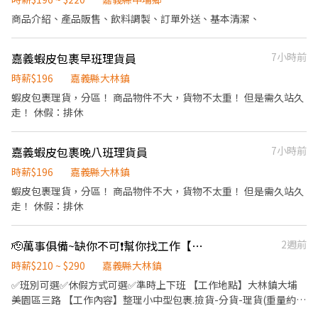
商品介紹、產品販售、飲料調製、訂單外送、基本清潔、
嘉義蝦皮包裹早班理貨員
7小時前
時薪$196
嘉義縣大林鎮
蝦皮包裹理貨，分區！ 商品物件不大，貨物不太重！ 但是需久站久
走！ 休假：排休
嘉義蝦皮包裹晚八班理貨員
7小時前
時薪$196
嘉義縣大林鎮
蝦皮包裹理貨，分區！ 商品物件不大，貨物不太重！ 但是需久站久
走！ 休假：排休
🫡萬事俱備~缺你不可❗幫你找工作【可視訊面試】時薪最高290元-蝦
2週前
時薪$210 ~ $290
嘉義縣大林鎮
✅班別可選✅休假方式可選✅準時上下班 【工作地點】大林鎮大埔
美園區三路 【工作內容】整理小中型包裹.撿貨-分貨-理貨(重量約5-
10公斤) 【福利】可預支/每月達標獎金1000元/三節禮金/勞健保.特