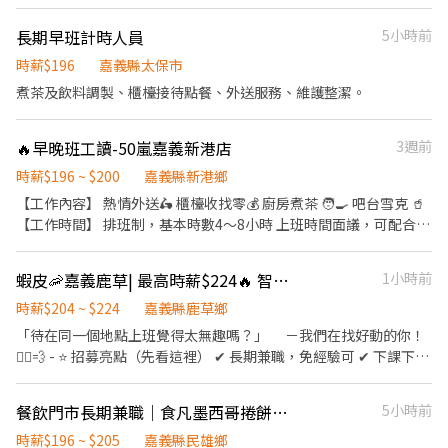
中秋獎金 ✅ 薪資匯款（無法領現） - 📍 參考門市地點 ＃實際會依門
市需求配合距離 10 公里內的門市(夜班16公里內) 朴子祥和 - 智取店
長期早班計時人員
5小時前
｜嘉義縣朴子市祥和一路西段118號1樓 - 📌 小提醒 每日皆有面試安
時薪$196
嘉義縣太保市
排，實際缺額依門市狀況調整，有興趣請按下【立即應徵】投遞履
煮茶及飲料調製、櫃檯接待點餐、外送服務、維護整潔。
歷，把握機會！ 🎈 其他區域、店型 職缺詢問｜點擊連結加入官方
賴 https://lin.ee/oF0vyAn (ID : @270jwauh) ▸ 加入後請傳送貼
圖才看到唷！
🔥早晚班工讀-50嵐嘉義新港店
3週前
時薪$196 ~ $200
嘉義縣新港鄉
【工作內容】 熱情外送🛵 櫃檯收找零💰 廚房煮茶 🧑‍🍳 吧台雪克 🥤
【工作時間】 排班制，基本時數4～8小時 上班時間面議，可配合課
表排班，兼職可配合 另有FT空缺歡迎詢問😉 【公司制度】 公開透
明的升遷制度 完整的教育訓練 【公司福利】 享團保、勞健保及勞
蝦皮🦐嘉義鹿草| 最高時薪$224🔥 智取店 #蝦皮店到店 #免經驗可
1小時前
退、免費員工飲品、生日禮金、三節禮金與中秋禮品、油資津貼、
打烊津貼、特休代金、尾牙
時薪$204 ~ $224
嘉義縣鹿草鄉
「待在同一個地點上班覺得太無趣嗎？」 －我們在找好動的你！
🏃‍♀️💨 - ⭐ 招募亮點（先看這裡） ✔ 長期兼職，免經驗可 ✔ 下課下班
就能上班，2–6 小時彈性排 ✔ 時薪＋津貼｜早班 $204、晚班 $224
✔ 提供完整教育訓練＋店面實習（全程計薪） ✔ 滿半年享 端午 / 中
餐飲門市長期兼職｜食凡墨西哥捲餅・嘉義中正店
5小時前
秋獎金 - 📦 工作內容 1️⃣ 包裹上架、裝箱、理貨、搬運、盤點 ▸ 請先
自行評估身體是否能搬重 2️⃣ 工作性質為多門市跑點，不需久待門
時薪$196 ~ $205
嘉義縣民雄鄉