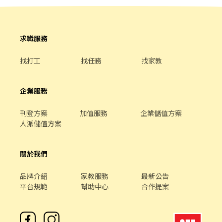
薪200元 檔期津貼+10 =210 上班時間▶️09:00~18:00 中班(周休)時
而是願意先把問題處理好。 不懂的事情願意問，學會之後也願意幫
任務。 💰【薪資待遇】 時薪 $210～$280 ※ 實際薪資依職務、班
薪205元 檔期津貼+35 =240上班時間▶️15:30~00:30 夜班(周休)時薪
助其他夥伴。 我們重視的不是你現在會多少，而是你面對工作與團
別、經驗及面試結果核定。 🎁【工作福利】 年終獎金：依公司年度
210元 檔期津貼+65 = 275上班時間▶️00:00~09:00 晚八班(周休日
隊的態度。 【在食凡工作的方式】 在現場，我們不會因為職稱不
營運狀況及個人績效評定 年度調薪：依公司年度營運狀況及個人績
一)時薪200元 檔期津貼+20 =220上班時間▶️20:00~00:00 🔽🔽如何
同，就把事情全部丟給別人。 老闆、店長與每一位夥伴都需要一起
求職服務
效評估
應徵?🔽🔽🔽 應徵方式👉趕快點連結留言報名喔！
處理現場的問題，差別在於每個角色承擔的責任不同。 能力越成
https://lin.ee/L61OXnF 或加 @nhy5896h ♡截圖職缺文♡私訊留
熟，也會逐步接觸更多工作內容，學習如何讓門市運作得更順。
找打工
找任務
找家教
下 ⌜姓名✚電話 指名安小姐
【最後想說】 食凡還是一個正在成長的品牌。 這代表這裡不會什麼
事情都已經完美，也代表每個人的想法和做法，都有機會真的影響
這間店。 你提出的問題，可能真的改變我們的流程。 你願意學會的
企業服務
事情，也會慢慢累積成自己的能力。 如果你喜歡有事情做、願意學
習，也希望和一群人一起把一間店越做越好，歡迎來認識食凡。 我
刊登方案
加值服務
企業儲值方案
們希望找到的，不只是偶爾來幫忙的人，而是可以穩定合作、一起
人派儲值方案
把店做好的夥伴。
關於我們
品牌介紹
家教服務
最新公告
平台規範
幫助中心
合作提案