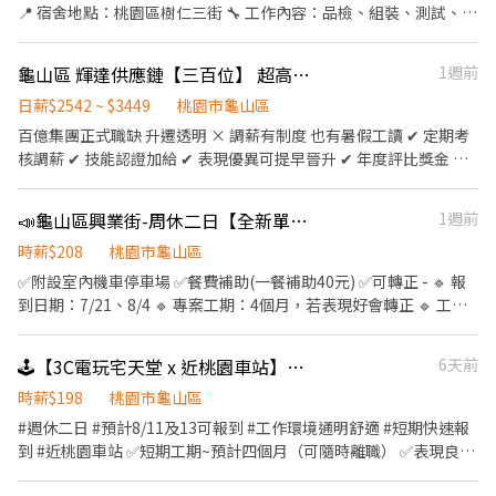
23:00－08:00、00:00－08:00➡️ NT$260 📍桃園市龜山區頂湖二街
簽核資料後，統一進行薪資作業，因此無法提供日結服務。 請能接
📍 宿舍地點：桃園區樹仁三街 🔧 工作內容：品檢、組裝、測試、插
66巷 ------------------------------ 🔥快來把財神接回家🔥 𝑳𝒊𝒏𝒆 𝒊𝒅
受本公司薪資制度者再應徵，感謝小雞仔們的理解與配合。
件、機台操作(半套靜電服) 🕒 上班時間：週休六日，需配合加班 日
📲：@174fxrus (要加@) DAISY 電話📞：0912126817 張小姐 加入
班：08:00–17:00（配合2-4小時加班） ❤️【休息時間】:上下午各休
龜山區 輝達供應鏈【三百位】 超高錄取✦滿任$17800✦黃爸爸指定大爆單
1週前
後請截圖職缺文➡️私訊留下 ⌜姓名✚電話⌟ 謝謝❤️ #搞笑專員陪你抬
息10分，午餐休息40分，實際工時8H 🍱 供餐：餐補40元 💰 薪資參
槓 #免諮詢費
考： 日班 200
日薪$2542 ~ $3449
桃園市龜山區
百億集團正式職缺 升遷透明 × 調薪有制度 也有暑假工讀 ✔ 定期考
核調薪 ✔ 技能認證加給 ✔ 表現優異可提早晉升 ✔ 年度評比獎金 不
是做久才加 是有制度、有標準 跟著 黃仁勳 帶動的AI產業鏈 現在進
場，未來更有價值。 獎金最高可到 $17800 薪資福利 月休十天 : 日
📣龜山區興業街-周休二日【全新單位誠徵長期】作業員_限時招募
1週前
班薪37540起，夜班薪45480起 月休八天:日班約42776起，夜班薪
52890起 月休六天:日班約48012起，夜班薪59580起 加班另計 休假
時薪$208
桃園市龜山區
日加班雙倍計薪 依照實際上班時數計算 計算參考 約2618(天)/夜班
✅附設室內機車停車場 ✅餐費補助(一餐補助40元) ✅可轉正 - 🔹 報
若休假日加班:約3525(天) 內部超商也有職缺 工作時間 若加班另計
到日期：7/21、8/4 🔹 專案工期：4個月，若表現好會轉正 🔹 工作
績效獎金另計 排班制 排12~20天左右 夜班津貼 00: 00~07:00 每小時
地點：桃園市龜山區興業街6號 🔹工作內容：電子產線➜組裝、品
加30元 PT 20: 00~ 00:00 時薪200 補貨就好 依照實際上班時數 工作
檢、測試、插件等 - 🕒 班別與薪資說明 - 🔹日班時間： 0800-
🕹️【3C電玩宅天堂 x 近桃園車站】週休冷氣房｜遊戲機組裝募集中｜⚔️
6天前
介紹 一般職缺 作業員 技術員 簡單易學有專人教 操作機台 品保 目檢
1700(需可配合加班1-4小時) 🔹✅ 薪資:35000起薪(含全勤1000)，
有站有坐 無塵衣依部門分配 特殊內部職缺 設備 廠務 生管 開發 特殊
換算時薪208/H起，配合加班可達48000 🔹【休息時間】:上下午各
時薪$198
桃園市龜山區
職缺上班時間 待遇另計 簽核依照學經歷面談 上班時間 固定班 實際
休息10分，午餐休息40分，實際工時8H 🔹【休假方式】:周一到
#週休二日 #預計8/11及13可報到 #工作環境通明舒適 #短期快速報
工時10小時 日班 08:00~20 00 包含2次休息時間各15分鐘 2次用餐
五，周休六日(六有可能須配合加班) - ✭【工作條件】：需可配合訂
到 #近桃園車站 ✅短期工期~預計四個月（可隨時離職） ✅表現良好
時間各45分鐘 夜班 20:00~ 08: 00 休假制度 做四休二 休10天 有加班
單加班、半套靜電衣、工作久站居多 - 快速詢問 🔹 好友連結 :
會轉正!!! ✅餐費補助 ✅免穿無塵服 ✅附設室內機車停車場 ----------
機會 工作地點 桃園山鶯廠 龜山區山鶯路 住宿4 6人房 登記面試人選
https://lin.ee/WAveFhs 🔹 ID：@jcg0118z