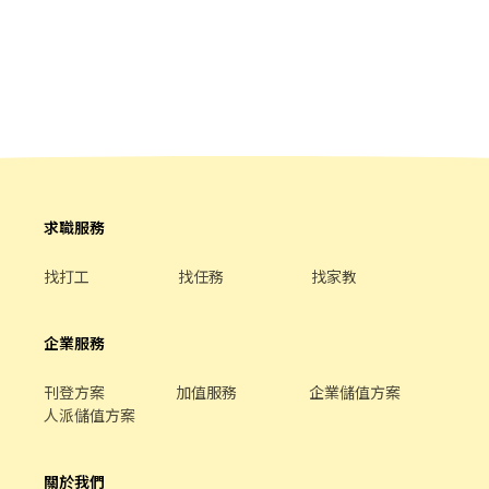
現金 4.固定每月15號匯款(月)
✉️ 好友傳送門 ➸ https://reurl.cc/dpYlm6 ✔️留言姓名+電話+出生
年月日 🌟【工作亮點】 💵 時薪最高 240～480元 📅 週休二日 🍱 提
供團膳｜加班免費供餐 🛵 免費機車停車位 🏭 廠區環境乾淨舒適 📈
表現優良有機會轉正 💸 可申請日領最高 **1,400元/天** 🔥 想拚高
薪、穩定收入，千萬別錯過！ 📍【職缺資訊】 🏢 工作地點｜桃園龜
山工業區（山鶯路） 🛠 工作內容｜監視器組裝、測試、目檢、包裝
等作業 📅 休假制度｜週休二日（週六需配合加班） ⏰ 工作時間｜
需配合加班 ☀️ 日班｜08:20－17:30 🌙 夜班｜20:20－05:30（需先
於日班受訓1～2週） 💰【薪資待遇】（含津貼） ☀️ 日班｜時薪 210
元，配合加班 約59,996 🌙 夜班｜時薪 240元，配合加班 約
求職服務
68,608(額滿) 🍽【休息／用餐】 ⏳ 用餐50分鐘，上、下午各休息10
分鐘 🍛 團膳70元／餐（自理） 🧊 廠內備有蒸飯箱、冰箱 🍱 加班免
找打工
找任務
找家教
費供餐 ♡⃘̎ ̶⋆⌁⌁⌁❤︎⌁⌁⌁快速預約面試 ̶⋆⌁⌁⌁❤︎⌁⌁⌁⋆᷆♡⃘̎ ☎️李專員 ✉️ 賴
➸0965-039660 ✉️ 好友傳送門 ➸ https://reurl.cc/dpYlm6 ✔️留言
姓名+電話+出生年月日
企業服務
刊登方案
加值服務
企業儲值方案
人派儲值方案
關於我們