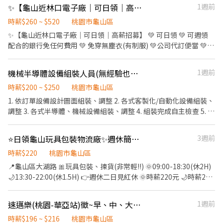
------------------------------ 【工作地點】龜山區興業街(龜山工業
較多 可以選擇點網址 先註冊填寫完整履歷 我會主動與您聯繫 請主
✨【龜山近林口電子廠｜可日領｜高薪招募】
1週前
區) ☛上班時間：08:00~17:00(需配合加班) ☛工作薪資：198/H 等
動 主動加賴好友捷徑最快安排 https://lin.ee/8V76KR6 請留意環境
於約一個月35000 ☛工作內容： 電子產線人員>品檢/組包裝/機台操
時薪$260 ~ $520
桃園市龜山區
照 主動聯繫 主動聯繫
作/測試/插件 物料管理人員>文書/盤點/基礎電腦/料件 ☛休假制度：
✨【龜山近林口電子廠｜可日領｜高薪招募】 💚 可日領 💚 可週領
週休二日(見紅休) ☛用餐補助：午餐補助40元 ☛發薪日：每月5號
配合的銀行免任何費用 💚 免穿無塵衣(有制服) 💚公司代訂便當 💚冷
☛員工福利：享勞健保、團體保險、6%提撥
氣廠房 -------------------------------------- 📍 【工作地點】：龜
▬▬▬▬▬▬▬▬▬▬▬▬▬▬▬▬ 【預約報名】 ●【聯絡窗口】
山區文茂路 ❤(近林口長庚通勤方便) 【休假制度】：週休六日(有時
機械半導體設備組裝人員(無經驗也可學)可隔日領 週領
1週前
陳專員 ●【電話】0902-160-886 ● 加好友搜尋@325nrgvm 或快
需配合加班) -------------------------------------- 📌 工作內容 【工
速加入https://lin.ee/7kPEafx
作內容】：PCBA加工、插件、後焊製程、包裝生產作業 -----------
時薪$200 ~ $250
桃園市龜山區
▬▬▬▬▬▬▬▬▬▬▬▬▬▬▬▬▬▬▬▬▬▬
--------------------------- 💚 固定班別.含(出勤津貼) 早班 08:00-
1. 依訂單設備設計圖面組裝、調整 2. 各式客製化/自動化設備組裝、
17:00▶260 /H . 夜班:20:00-05:00▶300 /H . (加班費直接用時薪去
調整 3. 各式半導體、機械設備組裝、調整 4. 組裝完成自主檢查 5. 完
乘) 💚 高薪專案到 8/31 💵立即詢問·安心上班·免抽成💵 ✨ 招募專
成主管交派之工作 6. 以上無經驗可，願意接受公司培訓，經考核通
員｜樂活-林小姐 L..I..N..E💚 ：0906873068
過後可調整薪資，亦可申調其他單位繼續學 習，提升個人能力並為
⭐️日領龜山玩具包裝物流廠✨週休簡單輕鬆職缺⭐️
3週前
公司帶來更大獲利 7. 不需負擔管理責任(如表現優異且具備管理領導
能力，遇有管理職缺為優先考核) 8. 經培訓考核通過後可出差外派國
時薪$220
桃園市龜山區
外裝機，出差費另計 享有 三節獎金
📍龜山區大湖路 🎀玩具包裝、揀貨(非常輕!!) 🌞09:00-18:30(休2H)
🌙13:30-22:00(休1.5H) 👉週休二日見紅休 🌞時薪220元 🌙時薪245
元 ⚡線上書審 ⚡提供日領、週領 ⚡免費機車停車位 ✨玩具員工價 |蔡
小姐| 📞0902-328-212(ID去-) ☎03-4385235*14
速邁樂(桃園-華亞站)徵~早、中、大夜、時段班 長期 ♾️ 時薪制服務員
1週前
時薪$196 ~ $216
桃園市龜山區