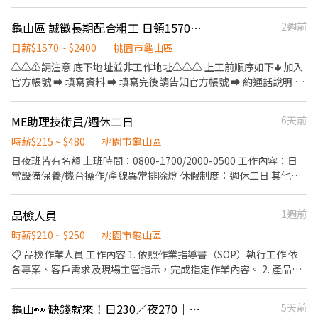
同學一起來⚡ ❤️多時段讓你選❤️ ------------------------------------
------ 龜山 🕒 上班時段 (休息時間不記薪) 💸時薪260💸專區 晚短班:
龜山區 誠徵長期配合粗工 日領1570-3000 可日領 可週領
2週前
17:30－22:30 夜班: 00:00－08:00 夜11班:23:00－08:00 晚9班：
21:00－06:00 ~~~~~~~~~~~~~~~~~~~~~~~~~~~~~~ 💸時薪230💸
日薪$1570 ~ $2400
桃園市龜山區
專區 早9班：09:00 － 18:00 早8班：08:00 －17:00 午13班：13:00
⚠️⚠️⚠️請注意 底下地址並非工作地址⚠️⚠️⚠️ 上工前順序如下🢃 加入
－20:00 午14班：14:00－23:00 工作內容: 簡單分貨＋包裹整理 工作
官方帳號 ➡ 填寫資料 ➡ 填寫完後請告知官方帳號 ➡ 約通話說明 ➡
地點： 📍地址: 桃園市龜山區頂湖二街
確認上工 官方帳號 ➡ @021kpdki 官方網址 ➡
━━━━━━━━━━━━━━━━━━━━━ ⚡酷財神系列⚡單日
https://lin.ee/rAng7zC 簡單清潔打掃工地環境 處理雜事、搬運(現
ME助理技術員/週休二日
6天前
津貼加碼250~600💸 🕒 上班時段 ▪ 早班：08:00 - 17:00｜時薪
場有搬運車)等 依現場主管要求完成工作內容 👷‍♂️粗工 $1570起/日 加
$210 ▪ 晚班：18:00 - 03:00｜時薪 $240 地址: 桃1📍桃園市大園區
班1小時$275(長期配合 報酬漸增) 👷🏻打石工 $2400起/日 大支
時薪$215 ~ $480
桃園市龜山區
建國路 桃3📍桃園市大園區中山南路 桃4📍桃園市觀音區玉林路一段
+$100 加班1小時$350 👷🏻當月做滿23工 獎金$1000 👷🏻介紹獎金
日夜班皆有名額 上班時間：0800-1700/2000-0500 工作內容：日
桃5📍桃園市觀音區寶倉街 桃6📍桃園市大園區航翔路 RC8📍桃園市
$1000(詳細規定另外說明) 領錢方式⬇️ 1.日領匯款 2.週領匯款 3.週領
常設備保養/機台操作/產線異常排除燈 休假制度：週休二日 其他：
楊梅區環東路 桃9📍桃園市大園區建國路 桃17📍桃園市大園區開和
現金 4.固定每月15號匯款(月)
轉正率高/配合加班/機車停車場 有興趣洽0966963066
路 ━━━━━━━━━━━━━━━━━━━━━ ❤️𝑳𝒊𝒏𝒆 𝑰𝑫：
【@317tpzqd】明熙-Blue專員 加入後請留下您的姓名+電話+職缺
品檢人員
1週前
截圖 以便專員快速替你登記報班🙏 1對1專人為您服務😁 真心不騙
時薪$210 ~ $250
桃園市龜山區
⭕️免費諮詢 ❌無收取仲介費
📋 品檢作業人員 工作內容 1. 依照作業指導書（SOP）執行工作 依
各專案、客戶需求及現場主管指示，完成指定作業內容。 2. 產品檢
驗 檢查產品外觀、尺寸、組裝品質及其他品質要求，確認是否符合
標準。 3. 功能測試 依作業需求進行基本功能確認或測試（如開機、
龜山👀 缺錢就來！日230／夜270｜提供周領
5天前
按鍵、接口、組裝確認等）。 4. 產品分類與處理 將產品區分為良品