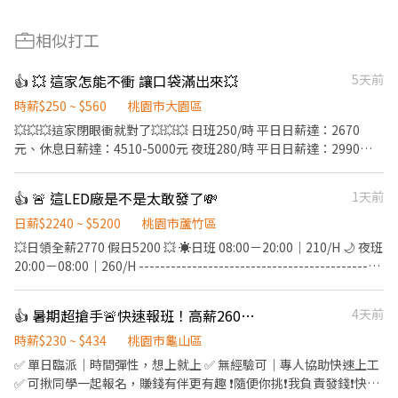
相似打工
👍 💥 這家怎能不衝 讓口袋滿出來💥
5天前
時薪$250 ~ $560
桃園市大園區
💥💥💥這家閉眼衝就對了💥💥💥 日班250/時 平日日薪達：2670
元、休息日薪達：4510-5000元 夜班280/時 平日日薪達：2990
元、休息日薪達：5050-5600元 ------------------------------------
------ 工作地點:大園 上班時間 : 日班08:00-17:30 加班18:00-20:00
👍 🚨 這LED廠是不是太敢發了💸
1天前
夜班20:00-05:30 加班06:00-08:00 ---------------------------------
--------- ▪️交通車: 桃園高鐵 民權西路捷運站 ▪️提供日領、週領 ▪️
日薪$2240 ~ $5200
桃園市蘆竹區
無經驗可，工作內容簡易好上手 ▪️免費供餐、免無塵服 ▪️書審報名
💥日領全薪2770 假日5200 💥 ☀️日班 08:00－20:00｜210/H 🌙 夜班
快速上工、長期穩定 ▪️提供員工宿舍免押金免水電 -----------------
20:00－08:00｜260/H ----------------------------------------------
------------------------ #桃園 #八德 #大南 #日領現金 #立即上工 📲
-------- 🍱 免費供餐，加班再供餐 🍱 夜班加班餐費再補助40元🌙 💸
應徵方式： 加上我的官方：tseng0411 電話：0906825976 專員：
日領全薪 (每天都是有錢人💸 ) 💰周領最高領1萬(對沒看錯1萬💰) 📅
👍 暑期超搶手🚨快速報班！高薪260🔥日領現賺💸多時段任選！
4天前
威先生 https://lin.ee/5eFUoLO
週休二日還見紅休(愛賺加班費的這邊有福了) 🚌免費交通車(免費先
報名就對了) ------------------------------------------------------
時薪$230 ~ $434
桃園市龜山區
劉小姐帶你上班去🫶🏻 ᴸᴵᴺᴱ ᴵᴰ a0909080315
✅ 單日臨派｜時間彈性，想上就上 ✅ 無經驗可｜專人協助快速上工
https://reurl.cc/Z8OmnW 加入請提供姓名｜電話｜職缺即可
✅ 可揪同學一起報名，賺錢有伴更有趣 ❗️隨便你挑❗️我負責發錢❗️快找