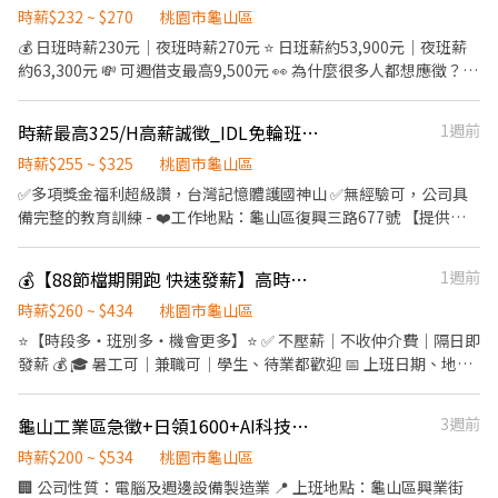
（OK）與不良品（NG），並依規定進行標示、包裝或放置。 5. 異
時薪$232 ~ $270
桃園市龜山區
常回報 發現異常或不良品時，依流程標示問題並立即回報現場主
💰 日班時薪230元｜夜班時薪270元 ⭐ 日班薪約53,900元｜夜班薪
管。 6. 數量清點與紀錄 核對產品數量，填寫相關檢驗紀錄、報表或
約63,300元 💸 可週借支最高9,500元 👀 為什麼很多人都想應徵？ ✔️
系統資料。 7. 重工作業 依專案需求進行拆箱、組裝、拆裝、貼標、
週休二日 ✔️ 日夜班任選，依生活作息安排 ✔️ 夜班隔天下夜，快速領
清潔、包裝、換料、補件、返修等重工作業。 8. 搬運與現場支援 配
夜班薪資 ✔️ 免費交通車（第一天即可搭） ✔️ 每餐補助85元，美食
時薪最高325/H高薪誠徵_IDL免輪班(設施巡檢員、設備助理技術員)
1週前
合現場生產需求，協助產品搬運、物料整理及其他相關作業。 9. 遵
自由選 ✔️ GPS／智慧手錶知名品牌製造大廠 📍工作地點: 【汐止】-
守作業規範 遵守客戶廠區規定、安全衛生及5S管理，正確使用工具
樟樹二路 【龜山】-華亞二路 【中壢】-北園路 💼 工作內容 📦 組裝
時薪$255 ~ $325
桃園市龜山區
與防護裝備。 ※ 實際工作內容依各專案、客戶需求及現場主管指示
／包裝／測試 📋 產線備料 ⏰ 上班時間／薪資 🌞 日班｜08:00－
✅多項獎金福利超級讚，台灣記憶體護國神山 ✅無經驗可，公司具
安排為主，公司將依現場作業需求適時調整工作內容。 －－－－－
19:30 💰 時薪 230元 ⭐ 薪領約 53,900元 🌙 夜班｜20:00－07:30 💰
備完整的教育訓練 - ❤️工作地點：龜山區復興三路677號 【提供日
－－－－－－－－－－－－－－－－－－－ 📌 廣璽薪資計算方式 ⏰
時薪 270元 ⭐ 薪領約 63,300元 【薪資皆含津貼加班】 💸 週借支 🌞
夜班免費交通車】 ◎桃園：桃園、八德、中壢、鶯歌、南崁、大
上班時間 09:00-12:00（彈性休息10分鐘） 12:00 -13:00 （午餐、
日班最高 8,000元 🌙 夜班最高 9,500元 📢 名額有限，額滿即止！ 📞
園。 ◎新北：板橋、樹林、土城、三峽、三重、新莊、蘆洲、中
午休 1H） 13:00-17:00 （彈性休息10分鐘） ▶ 基本出勤薪資 時
💰【88節檔期開跑 快速發薪】高時薪＋龜山多班別⭐日領2000~3000
1週前
0965-815-880｜栗栗專員
和。 - 【IDL工作單位】] 一、設備助理技術員：依照SOP執行機器
薪：$210 每日工時：7小時 午餐補助：$100 👉 每日薪資計算：
維修與保養 休假制度：二休二(月休15天) 日班 : 08:00 ~ 20:00 ，日
時薪$260 ~ $434
桃園市龜山區
$210 × 7 小時 ＋ $100 ＝ $1,570／天 ▶ 平日加班薪資（臨時狀
班42500元起，換算時薪282/H起 夜班 : 20:00 ~ 08:00，夜班49000
⭐【時段多・班別多・機會更多】⭐ ✅ 不壓薪｜不收仲介費｜隔日即
況） 加班時段：17:00－19:00 加班時薪：$280 👉 加班費計算：
元起，換算時薪325/H起 期滿獎金:滿任一年後發91500元 - 二、設
發薪 💰 🎓 暑工可｜兼職可｜學生、待業都歡迎 📅 上班日期、地
$280 × 2 小時 ＝ $560 ▶ 假日加班薪資（臨時狀況） 加班時段：
施巡檢員:現場施作監工安全督導 休假制度：常日班08:00-17:00 薪
點、時段自己選 →自由排班，想上就上、想休就休，工作更有彈
09:00－17:00 加班時薪：$420 👉 加班費計算： 420*7+100 =
資:45000起薪，換算時薪255/H起 期滿獎金:滿任一年後發90000元
性！ ---- 🌝長時段工作： 自由報班 日期任選，穩定上班~ 🌈友善兼
*3,040* 💰 薪資制度：固定發薪（非日結） 本公司採固定薪資週期
龜山工業區急徵+日領1600+AI科技廠(周休二日)書審+錄取率超高+可週日領
3週前
每月預估加班費:4500-5000元 - 工作性質:長期約聘(1年) 日後轉正
職時段： 彈性工時，輕鬆安排生活與工作~ 早班｜08:00-17:00、
發放，不提供日結。 📅 薪資計算期間： 💰 發薪日期：於次月 5 日
機會? YES - 快速報名聯繫方式 🔹 官方好友連結 :
09:00－18:00➡️ NT$230 午班｜13:00－20:00、14:00－23:00➡️
時薪$200 ~ $534
桃園市龜山區
前完成撥薪 * 08/26～09/25 ➜ 10/05 前撥薪 * 09/26～10/25 ➜
https://lin.ee/WAveFhs 🔹 ID：@jcg0118z
NT$230 晚班｜17:30－22:30➡️ NT$260 夜班｜21:00－06:00、
11/05 前撥薪 公司需核對員工出勤、工時、加班、各項津貼及主管
🏢 公司性質：電腦及週邊設備製造業 📍 上班地點：龜山區興業街