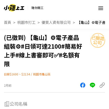
隨你開工
首頁
桃園市打工
優質人資有限公司
【龜山】⚙️電子產品
組裝⚙️#日領可達2100#簡易好
上手#線上書審即可✅#名額有
限
日薪$1600 ~ $2134
/
桃園市龜山區
2月前
公司名稱