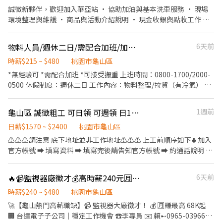
誠徵新夥伴，歡迎加入華亞站 • 協助加油與基本洗車服務 • 現場
環境整理與維護 • 商品與活動介紹說明 • 現金收銀與點收工作 我
們給你的： • 彈性排班，可配合個人時間 • 明確友善的工作指導
不論有無經驗，歡迎有熱誠加入速邁樂團隊的你一起加入~ 早班：
物料人員/週休二日/需配合加班/加班up up
6天前
0700-1500 中班：1500-2300 大夜班：2300-0700 **大夜班需先安
排白天排班教育訓練(至少一週)，才能獨立上大夜班，需可配合 時
時薪$215 ~ $480
桃園市龜山區
段班：1000-1800 / 1500-1900
*無經驗可 *需配合加班 *可接受搬重 上班時間：0800-1700/2000-
0500 休假制度：週休二日 工作內容：物料整理/拉貨（有冷氣） 有
興趣可加專員0966963066
龜山區 誠徵粗工 可日領 可週領 日1570起
1週前
日薪$1570 ~ $2400
桃園市龜山區
⚠️⚠️⚠️請注意 底下地址並非工作地址⚠️⚠️⚠️ 上工前順序如下🢃 加入
官方帳號 ➡ 填寫資料 ➡ 填寫完後請告知官方帳號 ➡ 約通話說明 ➡
確認上工 官方帳號 ➡ @021kpdki 官方網址 ➡
https://lin.ee/rAng7zC 簡單清潔打掃工地環境 處理雜事、搬運(現
🔥📹監視器廠徵才💰高時薪240元🈷️68K起🗓️週休二日✨可日領
6天前
場有搬運車)等 依現場主管要求完成工作內容 👷‍♂️粗工 $1570起/日 加
班1小時$275(長期配合 報酬漸增) 👷🏻打石工 $2400起/日 大支
時薪$240 ~ $480
桃園市龜山區
+$100 加班1小時$350 👷🏻當月做滿23工 獎金$1000 👷🏻介紹獎金
🚀【龜山熱門高薪職缺】📹 監視器大廠徵才！ 💰 🈷️賺最高 68K起
$1000(詳細規定另外說明) 領錢方式⬇️ 1.日領匯款 2.週領匯款 3.週領
🏢 台達電子子公司｜穩定工作機會 ☎️李專員 ✉️ 賴➸0965-039660