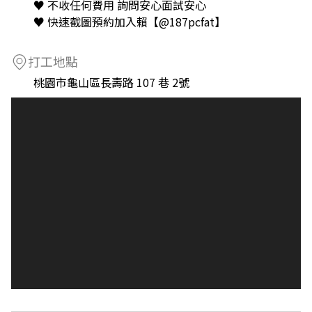
♥️ 不收任何費用 詢問安心面試安心
♥️ 快速截圖預約加入賴【@187pcfat】
打工地點
桃園市龜山區長壽路 107 巷 2號