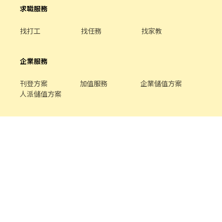
求職服務
找打工
找任務
找家教
企業服務
刊登方案
加值服務
企業儲值方案
人派儲值方案
關於我們
品牌介紹
家教服務
最新公告
平台規範
幫助中心
合作提案