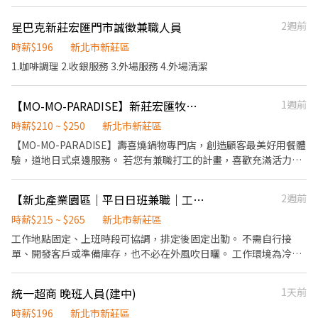
作高湯、洗切食材備料、炸天婦羅、包飯糰、收銀結帳、洗碗、收
Pasta、MOLINO手工義大利麵 ★日式鍋物餐廳：Mo-Mo-Paradise
拾餐具、環境清潔..等 【工作時間】 ►彈性排班08:30-23:00（面試
壽喜燒 ★日式天婦羅專門店：天吉屋、吉天麩羅 全台直營店鋪皆位
星巴克新莊宏匯門市誠徵兼職人員
2週前
時請於主管確認排班時間） 【薪資福利】 1. 提供員工餐 2. 國定假日
於各大百貨商場，並持續穩定發展中。 -----------------------------
雙倍薪 3. 提供優秀同仁績效獎金 4. 久任獎金 5. 生日禮卷 6. 滿年資
時薪$196
新北市新莊區
--------------------- 【應徵須知】 ①詳閱工作內容後，請審慎提出
享特休假 7.福委會福利補助 ★★多項福利歡迎您加入我們★★ 總是
應徵申請。 ②履歷初審合適者，將邀請實體面談，初審資格不符者
1.咖啡調理 2.收銀服務 3.外場服務 4.外場清潔
提供好吃日式餐飲的公司 台灣東利多(丸亀製麵)
則不另行通知。 ③錄取的實際任用職稱及薪資，依面談結果與經驗
核定職級。
【MO-MO-PARADISE】新莊宏匯牧場-外場兼職(中班,晚班)C29
1週前
時薪$210 ~ $250
新北市新莊區
【MO-MO-PARADISE】壽喜燒鍋物專門店，創造顧客最美好用餐體
驗，道地日式桌邊服務。 若您有兼職打工的計畫，喜歡充滿活力的
工作環境，並期望享有多種福利，可優先選擇我們。 ✅工作內容 1.
一般點餐，送餐，收桌服務工作 2. 內、外場聯繫及顧客諮詢服務 3.
【新北產業園區｜平日日班兼職｜工廠直接招募】
2週前
店內環境、座位區清潔整理 4. 收銀結帳，開店前準備及閉店整理作
業 5. 完成主管交付工作 ✅工作時段 中班：12:00~22:00 晚班：
時薪$215 ~ $265
新北市新莊區
17:00~22:00或22:30、18:00~22:00或22:30 (排班區間另安排休息時
工作地點固定、上班時段可協調，排定後固定出勤。 不需自行接
間，週六、週日有一天可排班者尤佳。) ※彈性排班可討論喔。週六
單、開發客戶或準備庫存，也不必在外風吹日曬。 工作環境為冷氣
與週日正常工時出勤每小時再加5圓，國定假日除外。 ✅工作時段說
廠房，不需穿無塵服。 沒有相關經驗也沒關係，現場會安排教學，
明：依店鋪營運需求排班；兼職人員每月可配合排班時數須達60小
只要願意學習、手作細心，並能依照流程完成工作即可。 我們正在
統一超商 晚班人員(建中)
1天前
時以上。 ✅提供免費溫馨員工餐點、交通便利通勤上班很方便。 ✅
尋找做事細心、出勤穩定，願意配合固定時段的工作夥伴。 每天依
歡迎無餐飲工作經驗、對餐飲業有熱忱的您，加入三澧餐飲集團。 -
照安排完成工作，下班後即可安排自己的生活。 【工作內容】 • 產
時薪$196
新北市新莊區