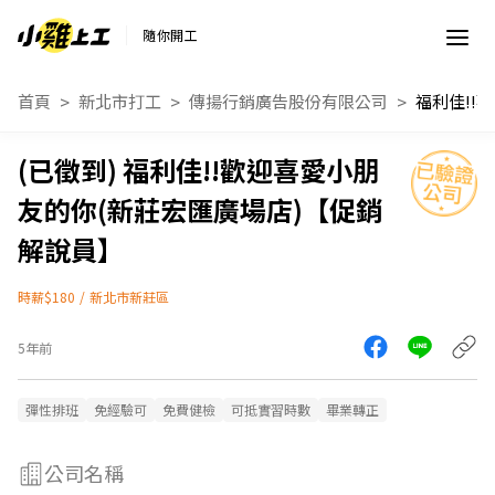
隨你開工
首頁
新北市打工
傳揚行銷廣告股份有限公司
福利佳!!歡迎喜愛小朋
友的你(新莊宏匯廣場店)【促銷
解說員】
時薪$180
/
新北市新莊區
5年前
彈性排班
免經驗可
免費健檢
可抵實習時數
畢業轉正
公司名稱