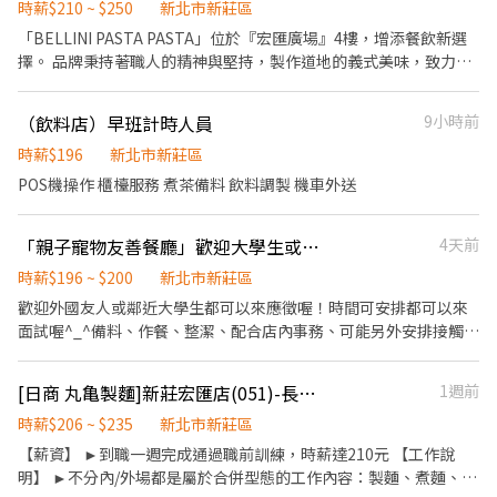
作、食材備料、進貨盤點 《外場》:接待服務顧客、收銀結帳、環境
時薪$210 ~ $250
新北市新莊區
整潔 ★開朗活潑有笑容 ★ＳＯＰ專業流程 ★無經驗可 ★提供完善
「BELLINI PASTA PASTA」位於『宏匯廣場』4樓，增添餐飲新選
職前教育訓練 ⭕【經營理念】 我們是日本第一的速食連鎖ZENSHO
擇。 品牌秉持著職人的精神與堅持，製作道地的義式美味，致力成
集團，我們的理念是"消滅世界的飢餓和貧困"，目標是成為全球第
為大家心中最棒的「Best Pasta & Pizza」。 若您有兼職打工的計
一的連鎖餐飲集團。 我們堅持使用安全及高品質的食材，當場現點
畫，喜歡充滿活力的工作環境，並期望享有多種福利，可優先選擇
（飲料店）早班計時人員
9小時前
現作提供美味可口的日本國民美食-牛丼/咖哩，並以舒適衛生的用
我們。 三澧餐飲集團官網 https://www.humaxasia.com.tw/
餐環境、熱情用心的服務態度、平實親民的誠懇價格，強調食品安
BELLINI PASTA PASTA 品牌官網
時薪$196
新北市新莊區
全，顧客安心。不論是單獨一人、與家人一起、朋友一起，皆可享
https://www.bellinipasta.com.tw/ ✅工作內容： 1. 一般點餐，送
POS機操作 櫃檯服務 煮茶備料 飲料調製 機車外送
受用餐的樂趣。
餐，收桌服務工作 2. 內、外場聯繫及顧客諮詢服務 3. 店內環境、座
位區清潔整理 4. 收銀結帳，開店前準備及閉店整理作業 5. 完成主管
「親子寵物友善餐廳」歡迎大學生或外國友人來應徵喔^_^
4天前
交付工作 ✅工作時段： 早班：09:00~18:00 中班：12:00~21:00 晚
班：18:00~22:30 (排班區間另安排休息時間。) ※彈性排班可討論
時薪$196 ~ $200
新北市新莊區
喔。週六與週日正常工時出勤每小時再加5圓，國定假日除外。 ✅工
歡迎外國友人或鄰近大學生都可以來應徵喔！時間可安排都可以來
作時段說明：依店鋪營運需求排班；兼職人員每月可配合排班時數
面試喔^_^備料、作餐、整潔、配合店內事務、可能另外安排接觸萌
須達60小時以上。 ✅提供免費溫馨員工餐點、交通便利通勤上班很
寵。 重點備注📝假日週六日上班時間為11時至14時、17時至20
方便。 ✅歡迎無餐飲工作經驗、對餐飲業有熱忱的您，加入三澧餐
時；平日上班時間為17時至21時。有經驗長期工讀的大學生優先錄
飲集團。 -------------------------------------------------- 『加入
[日商 丸亀製麵]新莊宏匯店(051)-長期兼職夥伴/廚助/工讀生(彈性排班)
1週前
取（優先錄取新莊鄰近大學學生）。
三澧 成為家人』共同創造無限可能。 1998年於台灣成立-日商三澧
時薪$206 ~ $235
新北市新莊區
餐飲集團 HUMAX ASIA，屬於日本Wondertable餐飲集團在台分公
【薪資】 ►到職一週完成通過職前訓練，時薪達210元 【工作說
司。 深耕台灣多年的日本與義大利美食連鎖品牌，旗下六大連鎖餐
明】 ►不分內/外場都是屬於合併型態的工作內容：製麵、煮麵、製
飲品牌包含， ★義式料理餐廳：BELLINI CAFFÈ、BELLINI Pasta