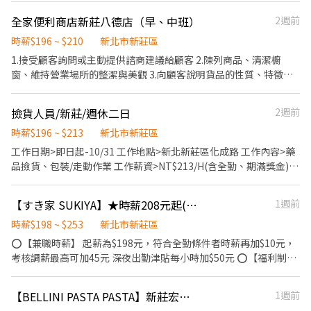
工作內容 1. 負責食材準備、各項餐點製作 2. 協助進貨清點、歸位及
全家便利商店新莊八德店（早、中班）
2週前
後續處理 3. 開店前準備及閉店整理作業 4. 洗滌與環境清潔 5. 完成主
管交付工作 ✅工作時段 早班：09:00~17:00或18:00 中班：
時薪$196 ~ $210
新北市新莊區
12:00~21:00 晚班：18:00~22:30或23:00 (排班區間另安排休息時
1.接受顧客詢問或主動提供諮商建議給顧客 2.陳列商品、清潔櫥
間，週六、週日有一天可排班者尤佳。) ※彈性排班可討論喔。週六
窗、維持營業場所的整潔與美觀 3.向顧客說明貨品的性質、特徵、
與週日正常工時出勤每小時再加5圓，國定假日除外。 ✅工作時段說
品質與價格 4.向客戶示範操作方法，顯示商品的優點，以協助顧客
明：依店鋪營運需求排班；兼職人員每月可配合排班時數須達60小
選擇 5.在成交後，包裝商品、收取款項、交付商品、開發票或收
撿貨人員/新莊/週休二日
2週前
時以上。 ✅提供免費溫馨員工餐點、交通便利通勤上班很方便。 ✅
據，完成交易手續 6.在當天結束營業前，統計銷售情形、盤點貨品
歡迎無餐飲工作經驗、對餐飲業有熱忱的您，加入三澧餐飲集團。 -
存量及撰寫當日業務報表
時薪$196 ~ $213
新北市新莊區
---------------------------------------------------------------------
工作日期>即日起-10/31 工作地點>新北新莊區化成路 工作內容>藥
---- 『加入三澧 成為家人』共同創造無限可能。 1998年於台灣成
品撿貨、包裝/走動作業 工作薪資>NT$213/H(含全勤、期滿獎金)
立-日商三澧餐飲集團 HUMAX ASIA，屬於日本Wondertable餐飲集
工作時間>午班13:00~17:00 休假方式>六日休息 其他說明>須提供~
團在台分公司。 深耕台灣多年的日本與義大利美食連鎖品牌，旗下
胸腔X光(肺結核)檢查報告 冷氣廠房.公車站牌(幸福東路站).正常加保
六大連鎖餐飲品牌包含， ★義式料理餐廳：BELLINI CAFFÈ、
【すき家 SUKIYA】★時薪208元起(含全勤)★幸福店
1週前
BELLINI Pasta Pasta、MOLINO手工義大利麵 ★日式鍋物餐廳：
時薪$198 ~ $253
新北市新莊區
Mo-Mo-Paradise壽喜燒 ★日式天婦羅專門店：天吉屋、吉天麩羅
⭕【兼職時薪】 起薪為$198元，符合全勤條件者時薪再加$10元，
全台直營店鋪皆位於各大百貨商場，並持續穩定發展中。 ----------
考核調薪最高可加45元 深夜出勤津貼每小時加$50元 ⭕【福利制
---------------------------------------------------------------- 【應
度】 ★每季一次考核調薪機會 ★享有特休累積 ★免費員工餐 ★三
徵須知】 ①詳閱工作內容後，請審慎提出應徵申請。 ②履歷初審合
節福利、生日禮金、夜班出勤津貼 ★提供員工制服及工作鞋 ★年度
適者，將邀請實體面談，初審資格不符者則不另行通知。
【BELLINI PASTA PASTA】新莊宏匯店-外場兼職-B22
1週前
健檢 ★勞保、健保，6％勞退提撥 ⭕【工作說明】 《內場》:餐點製