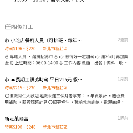
相似打工
👍 小吃店餐廚人員（可排班、每年調薪）
2週前
時薪$196 ~ $220
新北市新莊區
🍜 專職人員 · 麵攤招募中 🍜 👉 做得好一定加薪 👉 滿3個月再加獎
金 ⏰ 上班時間：06:00-14:00 🍜 工作內容 煮麵｜出餐｜備料｜收攤
📍 我們要的人 ✔ 手腳快 ✔ 有責任感 ✔ 態度積極 ✔ 有麵攤經驗佳
（加分） ⚠️ 節奏快，不適合混時間 🚫 愛遲到、滑手機 → 不適合 👉
👍 🔥長期工讀💰時薪 平日215元 假日230元【壽司郎💥新莊中平店】🎉學生打工
1月前
缺人中！想賺錢就來 🍜 時薪人員 · 麵攤招募中 🍜 ．點餐結帳、送
餐。 ．維持店內整潔。 ．煮麵、切小菜等等。 工作時段：10:30～
時薪$215 ~ $230
新北市新莊區
18:30、12:00～20:00、 20:00～22:00
⭕復職同仁大歡迎 離職未滿三個月者享有： ▪年資累計 ▪體檢費
用補助 ▪薪資照舊計算 ⭕招募條件 ▪職前教育訓練，歡迎無經驗
者加入!! ▪歡迎二度就業、學生實習、長期打工、短期工讀（寒暑
假） ▪彈性排班：08:30~23:30（每日至少排班4小時，請於面試時
新莊萊爾富
1週前
與主管確認班表） ⭕工作內容（在職教育訓練完善，無經驗者OK）
▪外場 帶客入座→用餐說明、顧客服務→桌面清潔→環境整理→收
時薪$196 ~ $248
新北市新莊區