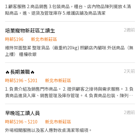
---------------------------------------------------------------------
品組裝 • 零件整理與包裝 • 產品外觀檢查 • 產品品質確認 • 依個
1.顧客服務 2.商品銷售 3.包裝商品，櫃台、店內物品陳列擺放 4.清
---- 『加入三澧 成為家人』共同創造無限可能。 1998年於台灣成
人能力及現場需求，安排組裝或品管工作 【工作時間】 以平日上午
點商品，進、退貨及管理庫存 5.維護店舖及商品清潔
立-日商三澧餐飲集團 HUMAX ASIA，屬於日本Wondertable餐飲集
至下午時段為主，可安排固定短時數班別，例如： • 08:30～12:00
團在台分公司。 深耕台灣多年的日本與義大利美食連鎖品牌，旗下
• 13:00～17:00 • 09:00～15:00 每日工時不一定需要滿8小時，也
六大連鎖餐飲品牌包含， ★義式料理餐廳：BELLINI CAFFÈ、
培菓寵物新莊區工讀生
2週前
可依雙方需求協調其他固定時段。 可接受半天班、短時數或其他固
BELLINI Pasta Pasta、MOLINO手工義大利麵 ★日式鍋物餐廳：
定時段；時段排定後，需要能穩定出勤並配合。 【薪資待遇】 • 時
時薪$196
新北市新莊區
Mo-Mo-Paradise壽喜燒 ★日式天婦羅專門店：天吉屋、吉天麩羅
薪215元起 • 依工作熟練度及技能逐級調整 • 可獨立完成組裝、品
維持架面整潔 整理貨品（最重約20kg) 照顧店內貓咪 外送商品（無
全台直營店鋪皆位於各大百貨商場，並持續穩定發展中。 ----------
管或異常判斷者，另依能力調薪 • 穩定配合並能學習多項工作者，
上樓） 櫃檯收銀
---------------------------------------------------------------- 【應
優先培訓與調整薪資 【我們希望你具備】 ✔ 做事細心，願意確認產
徵須知】 ①詳閱工作內容後，請審慎提出應徵申請。 ②履歷初審合
品品質 ✔ 出勤穩定，重視時間與工作承諾 ✔ 可配合固定的工作時段
適者，將邀請實體面談，初審資格不符者則不另行通知。 ③錄取的
✔ 願意學習組裝及品管工作 ✔ 能依照標準作業流程完成工作 【工作
🔥長期兼職🔥
2天前
實際任用職稱及薪資，依面談結果與經驗核定職級。
地點】 新北市 新北產業園區 五工三路 【招募方式】 本職缺由工廠
時薪$196 ~ $201
新北市新莊區
直接招募，非派遣、非人力仲介，不收取介紹費或服務費。 應徵時
1. 負責介紹及銷售門市商品。 2. 提供顧客之接待與需求服務。 3. 負
請提供： 1. 可以固定配合的星期與時段 2. 無經驗可，如果有可以提
責商品進貨入庫、銷售管理及庫存管理。 4. 負責商品包裝、陳列及
供相關經驗 3. 預計可配合的期間
促銷品換檔工作。 5. 維持店櫃週遭之整潔。
早晚班工讀人員
2週前
時薪$196 ~ $210
新北市新莊區
外場相關服務以及客人應對收桌清潔等細項。