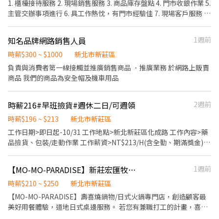
銀結帳 等 ▪內場 商品進貨→食材處理→餐點製作→餐具清洗→環境
1. 櫃檯接待服務 2. 現場銷售服務 3. 商品庫存盤點 4. 門市收銀作業 5.
整理→庫存盤點 等 ⭕獎金福利 ▪生日禮券 ▪員工用餐優惠 ▪年度
主管交辦事項進行 6. 具工作熱忱，有門市經驗佳 7. 現場客戶服務 8.
健檢及津貼 ▪一年4次考核及調薪機會 ▪加班費5分鐘為單位計算
主動積極,活潑大方 9. 同仁作業支援 10.可獨立作業 11、早班、午
▪不定期活動競賽獎金、時數達成獎金 ▪六日出勤津貼：每週六日
班、晚班含假日可接受排班、輸三班制 12、長期可洽談
知名品牌網路銷售人員
1週前
每滿一小時時薪+15元 ▪介紹親朋好友入職，期滿可獲得
3,000~10,000元獎金 ⭕企業魅力 ▪加班費為5分鐘為單位計算，重
時薪$300 ~ $1000
新北市新莊區
視員工的辛勤付出。 ▪實力主義不論年資，且制度完善、升遷調薪
負責與消費者第一線接觸並推廣銷售商品 ．推廣業務 於網路上販賣
快速，適合具有企圖心的您。 ▪學習日系企業商業禮儀、餐飲相關
商品 我們的商品為安全帽及機車用品
專業技能，並能接觸店舖經營管理。 ▪展店計畫涵蓋全台灣，目標
成為台灣第一迴轉壽司品牌。 ▪傾聽員工訴求，共同打造「以人為
本」的舒適工作環境。
時薪216#早班撿貨#週休二日/可週領
2週前
時薪$196 ~ $213
新北市新莊區
工作日期>即日起-10/31 工作地點>新北新莊區化成路 工作內容>藥
品撿貨、包裝/走動作業 工作薪資>NT$213/H(含全勤、期滿獎金)
工作時間>午班13:00~17:00 休假方式>六日休息 其他說明>須提供~
胸腔X光(肺結核)檢查報告 冷氣廠房.公車站牌(幸福東路站).正常加保
【MO-MO-PARADISE】新莊宏匯牧場-內場兼職(早班,中班,晚班)C29
1週前
時薪$210 ~ $250
新北市新莊區
【MO-MO-PARADISE】壽喜燒鍋物/日式火鍋專門店，創造顧客最
美好用餐體驗，道地日式桌邊服務。 若您有兼職打工的計畫，喜歡
充滿活力的工作環境，並期望享有多種福利，可優先選擇我們。 ✅