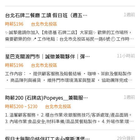
與感 ▪除學習到日本商業禮儀、衛生知識及專業的烹飪技巧，還可
議** ✅上班地點： 石牌公園店：台北市北投區石牌路一段39巷100
接觸店鋪的經營管理，例如：成本控管及數據分析等專業知識 ▪升
號（北投運動中心內 ➠捷運：石牌捷運站1號出口步行約10分鐘 石
遷快速且制度完善，依努力及成果將有升遷加薪的機會 ▪享有完善
台北石牌二餐廳 工讀 假日班（週五～週日）任選6~8小時
1週前
牌捷運店：台北市北投區石牌路一段174號（石牌國中斜對面） ➠
的福利制度，加班費為5分鐘為單位計算，重視員工的辛勤付出 ▪
捷運：石牌捷運站1號出口步行約2分鐘 ✅工作內容 （1）收銀：協
時薪$196
台北市北投區
計畫拓展全台灣，讓更多人有機會品嚐美味平價壽司，致力成為頂
助顧客點餐推薦餐點、製作飲品、送餐、維護客席環境 （2）內
✨誠摯邀請你加入【肯德基 石牌二店】大家庭✨ 歡樂的工作場所，
尖品牌 ⭕基本保障 ①加班費(按每分鐘精準計算！) ②勞保、健保、
場：製作餐點、油炸點心、洗菜、維護廚房環境 (3)需定期維護環境
需要歡樂的你 📍 工作地點：台北市北投區裕民一路6號 🕘 工作時
意外險 ③每月提撥勞工退休新制6% ④特休／年假按照勞基法規定
整潔 分貨補貨等 ✅時薪：196元 ➠定期檢核，依能力調整薪資+$5/
間： 09:00～24:00（可任選6～8小時，彈性排班） 09:00-18:00 開
⑤颱風天出勤津貼補助 ⑥員工店內用餐折扣 ⑦提供員工制服 ⑧任職
次 ✅每月7號領薪水 ✅員工福利 🍔半價餐飲ll超划算！ 🍔在職第二個
店 13:00-22:00 中班 15:00-24:00 打烊班 💼 工作內容： 💁🏻‍♂️櫃檯點
一年後提供免費健檢
星巴克關渡門市｜誠徵兼職夥伴｜彈性排班・完整培訓・歡迎學生加入
11小時前
月起，每月免費漢堡2個 🍔有勞健保ll照政府規定走，每日薪資清清
餐服務客人 🍔內場餐點製作產品 🍗廚房裹粉烹製炸雞 🚿清潔環境刷
楚楚！ 🍔免費制服ll衣服變小變大變髒都可以再換新的 🍔國定假日ll
洗器具(打烊) 💰 薪資：時薪 $196起 💳 薪資發放：每月 10 號與 25
時薪$196
台北市北投區
薪資DOUBLE！雙倍薪水！做一天抵兩天！ 🍔年度獎金ll把特休換
號 🎁 福利待遇： 員工餐飲 85折 三節獎金 免費制服 生日禮物及生日
工作內容： • 提供顧客服務及點餐結帳 • 咖啡、茶飲及餐點製作
成錢！做越久，領越多！ 🍔升遷制度ll上班表現優良可升遷為計時
禮卷 我們有完善升遷制度，努力就有舞台❤️ 🎁 津貼福利 ◆ 外送：
• 商品陳列與補貨 • 維持門市環境清潔與整潔 • 協助團隊完成每
主管
$10-14/每趟次；外送趟次越多賺越多~~ ◆ 值班津貼：每小時20元
日營運工作 我們希望你： • 喜歡與人互動，具服務熱忱 • 樂於學
(晉升組長後) ◆ 健檢：任職滿一年起，公司提供年度健檢照顧你的
習、具責任感 • 能配合排班（平日、假日皆歡迎） • 無經驗可，
時薪200 (石牌店)Popeyes＿兼職服務員(晚班)
1週前
健康 ◆ 保險：除勞、健、勞退外，公司更為你投保團保維護你的安
公司提供完整教育訓練
全 ◆ 員工用餐折扣：兼職夥伴當日任職滿4小時，即享有85折員購
時薪$200 ~ $230
台北市北投區
折扣；組長當日任職每四小時享有乙餐員餐 ◆ 生日/節慶禮卷：你
1. 溫馨顧客服務。 2. 櫃台作業:收銀服務技巧/客訴處理/產品面銷。
生日我慶祝，生日當月我們提供你品牌禮卷 讓生日更有溫度 你過節
3. 內場作業:食品安全/材料準備/高品質餐點製作。 4. 外場作業:環境
我共歡，重要節慶我們提供你福利禮券 好好與家人歡慶 你旅遊我贊
(桌面)整理/清潔/送餐服務。 5. 可配合彈性排班 (每日只需4-6小
助，每年職福會提供你旅遊津貼 好好享受幸福人生
時，每週3~5天) 。
假日太無聊🤨結伴打工去👍摩斯漢堡石牌公園店誠徵假日專班
29分鐘前