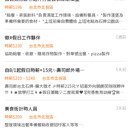
時薪$196
台北市北投區
*點餐、承裝飲料 *負責清理工作環境、設備和餐具。 *製作漢堡及
準備所需要的食材。 *上班前需自費體檢 上班地點為石牌公園店
（石牌捷運站走路5分鐘） 此為專職假日 每月最低需上滿30小時～
福利：除第一年需自費做體檢外 之後每年享有免費健康檢查、員工
徵#假日工作夥伴
1週前
餐飲優惠、國定假日雙倍薪、三節有異業禮金、勞健保、團保、每
月免費漢堡兑換卷、關係企業家電優惠⋯
時薪$230
台北市北投區
協助點餐、收銀、簡易炸物製作、對單號出餐、pizza製作
自8/1起假日時薪+15元✨️壽司郎外場人員 💰彈性排班👩‍🎓學生打工🎊假日兼職
5天前
時薪$210 ~ $240
台北市北投區
壽司郎台北石牌-擴大徵才 🎉時薪215元🏅招募外向開朗笑咪咪夥伴
🎊 👨‍🎓放學打工👩‍🎓假日兼職🎈二度就業♥ 🎖完善教育訓練🏆無經
驗也可以上手❤️ ⭕招募條件 ✅️良好職前教育訓練，無經驗者也可以
加入！！！ ✅️歡迎開學打工、假日兼職、二度就業、外籍學生、實
美食街計時人員
3天前
習簽約。 ✅️彈性排班：08:30~23:30(請於面試時與主管確認班表) ✅️
不管是平日早班、週末假日班、放學後打烊班皆有職缺，歡迎直接
時薪$200
台北市北投區
投遞履歷！ ⭕工作內容 ▪外場 帶客入座→介紹、服務→飲料提供
整理環境出餐準備餐點收銀招呼客人等等….
→餐具清洗→桌邊結帳→收銀結帳......等。 ✔另有內場職缺可以詢