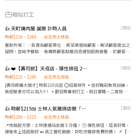
相似打工
👍 天町燒肉屋 誠徵 計時人員
2週前
時薪$216 ~ $260
台北市士林區
餐飲外場： ．負責為顧客帶位 ．將菜單遞給顧客、解決顧客提出之
疑問，並給予餐點 ．後續將顧客點餐訊息通知廚房做餐 ．於顧客用
餐完畢後，負責收拾碗盤與清理環境。 ．並負責結帳、收銀等工作
．負責清理工作環境、設備和餐具。 ．打包外帶服務
👍 ❤️【壽司郎】天母店 - 彈性排班 26/1/1起六日時薪+10元🍣時薪215元起
3週前
時薪$215 ~ $245
台北市北投區
[壽司郎擴大徵才] 時薪215元起 ⭕招募條件 ▪良好職前教育訓練，
無經驗者也可以加入!!！ ▪歡迎寒暑假打工、假日兼職、二度就
業、外籍學生、實習簽約。 ▪彈性排班：09:00~23:00(請於面試時
與主管確認班表) ⭕工作內容 ▪外場 帶客入座→介紹、服務→飲料
👍 時薪$215🍱 士林人氣豬排店徵「學生工讀」！吃豬排也能賺學費 💰
1週前
提供→餐具清洗→桌邊結帳→收銀結帳......等 ▪內場 商品進貨、準
備、整理→餐點製作→提供餐點→餐具清洗→環境整理維護......等 ⭕
時薪$200 ~ $215
台北市士林區
獎金福利 ▪生日禮券 ▪不定期活動競賽獎金 ▪一年4次考核及調
📍地點超方便：士林捷運站走路 5 分鐘！ 🕒 彈性排班、班表好喬，
薪！！ ▪加班費按每分鐘計算 ▪提供機車停車，上班免煩惱車位！
課後來上班超剛好 🍛 員工餐吃飽飽：好吃炸豬排免費供應！ 📌【工