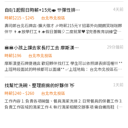
問。 ✨️在職教育訓練完善，無經驗者也OK✨️ ⭕獎金福利 ▪生日禮
自8/1起假日時薪+15元🍣 🎊彈性排班👨‍🎓學生打工🏆二度就業🎊假日兼職
4天前
券！ ▪員工用餐優惠！ ▪不定期活動競賽獎金！ ▪一年4次考核及
調薪！！！ ▪加班費按每分鐘精準計算！ ▪介紹親朋好友入職，期
時薪$215 ~ $245
台北市北投區
滿可獲得3,000～10,000元獎金！ ⭕企業魅力 ▪「以人為本」注重
壽司郎台北石牌店-擴大徵才 🎉時薪215元🏅招募外向開朗笑咪咪夥
團隊合作及交流，採納同仁的意見，提升參與感 ▪除學習到日本商
伴🎊 👨‍🎓放學打工👩‍🎓假日兼職🎈二度就業♥ 🎖完善教育訓練🏆無
業禮儀、衛生知識及專業的烹飪技巧，還可接觸店鋪的經營管理，
經驗也可以上手❤️ ⭕招募條件 ✅️良好職前教育訓練，無經驗者也可
例如：成本控管及數據分析等專業知識 ▪升遷快速且制度完善，依
以加入！！！ ✅️歡迎開學打工、假日兼職、二度就業、外籍學生、
努力及成果將有升遷加薪的機會 ▪享有完善的福利制度，加班費為
🍔🍔小孩上課去家長打工去 摩斯漢堡石牌捷運店誠徵中班工讀
29分鐘前
實習簽約。 ✅️彈性排班：08:30~23:30(請於面試時與主管確認班表)
5分鐘為單位計算，重視員工的辛勤付出 ▪計畫拓展全台灣，讓更
✅️不管是平日早班、週末假日班、放學後打烊班皆有職缺，歡迎直
時薪$196
台北市北投區
多人有機會品嚐美味平價壽司，致力成為頂尖品牌 ⭕基本保障 ①加
接投遞履歷！ ⭕工作內容 ▪外場 帶客入座→介紹、服務→飲料提
摩斯漢堡石牌捷運店 歡迎夥伴找打工 學生可以依照課表排班喔!!! **
班費(按每分鐘精準計算！) ②勞保、健保、意外險 ③每月提撥勞工
供→餐具清洗→桌邊結帳→收銀結帳......等。 ✔另有內場職缺可以詢
上班時段面試的時候都可以面議** ✅上班地點： 台北市北投區石牌
退休新制6% ④特休／年假按照勞基法規定 ⑤颱風天出勤津貼補助
問。 ✨️在職教育訓練完善，無經驗者也OK✨️ ⭕獎金福利 ▪生日禮
路一段174號 ➠捷運：石牌捷運站1號出口步行約2分鐘 ✅工作內容
⑥員工店內用餐折扣 ⑦提供員工制服 ⑧任職一年後提供免費健檢
券！ ▪員工用餐優惠！ ▪不定期活動競賽獎金！ ▪一年4次考核及
（1）收銀：協助顧客點餐推薦餐點、製作飲品、送餐、維護客席環
找幫忙洗碗、整理廚房的好夥伴 👋
1天前
調薪！！！ ▪加班費按每分鐘精準計算！ ▪介紹親朋好友入職，期
境 （2）內場：製作餐點、油炸點心、洗菜、維護廚房環境 (3)需定
滿可獲得3,000～10,000元獎金！ ⭕企業魅力 ▪「以人為本」注重
期維護環境整潔 分貨補貨等 ✅時薪：196元 ➠定期檢核，依能力調
時薪$240 ~ $260
台北市北投區
團隊合作及交流，採納同仁的意見，提升參與感 ▪除學習到日本商
整薪資+$5/次 ➠23:00～06:00加發早夜津貼+$45/時 ✅每月7號領薪
工作內容 1. 負責各項碗盤、餐具清潔洗滌 2. 日常餐具的保養工作 3.
業禮儀、衛生知識及專業的烹飪技巧，還可接觸店鋪的經營管理，
水 ✅員工福利 🍔半價餐飲ll超划算！ 🍔在職第二個月起，每月免費
負責工作區域的清潔工作 4. 執行清潔相關交辦事項 需自備雨鞋（已
例如：成本控管及數據分析等專業知識 ▪升遷快速且制度完善，依
漢堡2個 🍔有勞健保ll照政府規定走，每日薪資清清楚楚！ 🍔免費制
不進水防滑為主）
努力及成果將有升遷加薪的機會 ▪享有完善的福利制度，加班費為
服ll衣服變小變大變髒都可以再換新的 🍔國定假日ll薪資DOUBLE！
5分鐘為單位計算，重視員工的辛勤付出 ▪計畫拓展全台灣，讓更
雙倍薪水！做一天抵兩天！ 🍔年度獎金ll把特休換成錢！做越久，
多人有機會品嚐美味平價壽司，致力成為頂尖品牌 ⭕基本保障 ①加