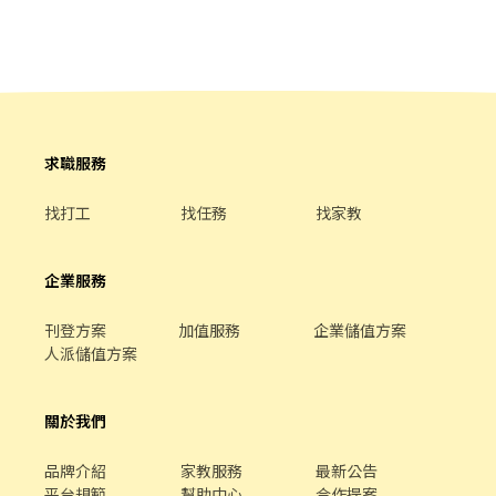
領越多！ 🍔升遷制度ll上班表現優良可升遷為計時主管
班費(按每分鐘精準計算！) ②勞保、健保、意外險 ③每月提撥勞工
退休新制6% ④特休／年假按照勞基法規定 ⑤颱風天出勤津貼補助
⑥員工店內用餐折扣 ⑦提供員工制服 ⑧任職一年後提供免費健檢
求職服務
找打工
找任務
找家教
企業服務
刊登方案
加值服務
企業儲值方案
人派儲值方案
關於我們
品牌介紹
家教服務
最新公告
平台規範
幫助中心
合作提案