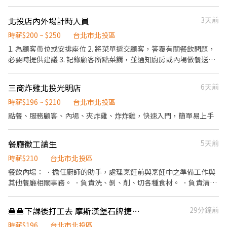
⭕企業魅力 ▪「以人為本」注重團隊合作及交流，採納同仁的意
作內容】 • 🍽️ 外場：點餐、送餐、收桌、基本整理 • 🍳 內場（簡
見，提升參與感 ▪除學習到日本商業禮儀、衛生知識及專業的烹飪
單）：協助備料、炸豬排、洗碗 （新人都會教，流程標準好上手）
北投店內外場計時人員
3天前
技巧，還可接觸店鋪的經營管理，例如：成本控管及數據分析等專
🧑‍🎓【我們適合你，如果你是…】 ✅ 學生，想利用課餘打工 ✅ 有責
業知識 ▪升遷快速且制度完善，依努力及成果將有升遷加薪的機會
任感、不怕忙、肯學習 ✅ 喜歡有活力、大家互相 cover 的工作氣氛
時薪$200 ~ $250
台北市北投區
▪享有完善的福利制度，加班費為5分鐘為單位計算，重視員工的辛
💰【薪資福利】 •💵 時薪 $200 起（依表現調薪） •🧋 免費員工餐
1. 為顧客帶位或安排座位 2. 將菜單遞交顧客，答覆有關餐飲問題，
勤付出 ▪計畫拓展全台灣，讓更多人有機會品嚐美味平價壽司，致
•🕐 彈性排班（平日午餐 / 晚餐 / 假日都可排） •🎁 員工推薦獎
必要時提供建議 3. 記錄顧客所點菜餚，並通知廚房或內場做餐送餐
力成為頂尖品牌 ⭕基本保障 ①加班費(以每分鐘為單位計算) ②勞
金、節日禮品、生日加碼餐！ ❤️ 店內氣氛輕鬆、學長姐都會教，沒
4. 清洗食材 5. 將食材依照廚師要求進行切片、切塊或切末等備料的
保、健保、意外險 ③每月提撥勞工退休新制6% ④特休／年假按照
經驗也 OK 這裡是你的第二個家（還有免費豬排🍤）
工作 6. 進行擺盤的動作 7. 工作區域和設備的清潔以及保養 8. 各式魚
勞基法規定 ⑤颱風天出勤津貼補助 ⑥員工店內用餐折扣 ⑦提供員工
三商炸雞北投光明店
6天前
類海鮮處理、肉片製作及各式生鮮切片處理 9. 生鮮產品的庫存管理
制服 ⑧任職一年後提供免費健檢
以及製程檢驗 10. 生鮮食品訂購、退貨、報廢處理
時薪$196 ~ $210
台北市北投區
點餐、服務顧客、內場、夾炸雞、炸炸雞，快速入門，簡單易上手
餐廳徵工讀生
5天前
時薪$210
台北市北投區
餐飲內場： ．擔任廚師的助手，處理烹飪前與烹飪中之準備工作與
其他餐廳相關事務。 ．負責洗、剝、削、切各種食材。 ．負責清理
工作環境、設備和餐具。 ．準備不同餐點所需要的食材。 ．協助測
量食材的容量與重量。 ．負責擺盤、打包外帶服務。
🍔🍔下課後打工去 摩斯漢堡石牌捷運店誠徵晚班工讀
29分鐘前
時薪$196
台北市北投區