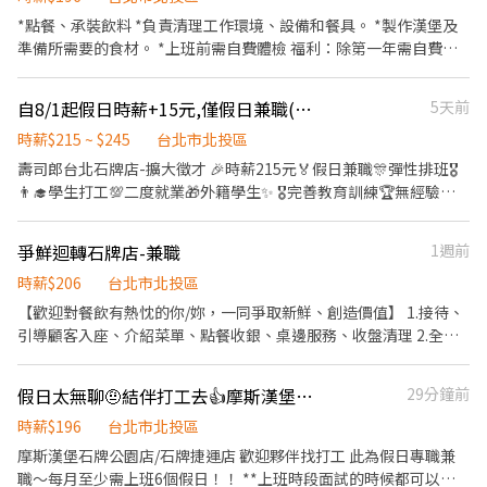
*點餐、承裝飲料 *負責清理工作環境、設備和餐具。 *製作漢堡及
準備所需要的食材。 *上班前需自費體檢 福利：除第一年需自費做
體檢外 之後每年享有免費健康檢查、員工餐飲優惠、國定假日雙倍
薪、三節有異業禮金、勞健保、團保、每月免費漢堡兑換卷、關係
自8/1起假日時薪+15元,僅假日兼職(230元起)🍣🇯🇵壽司郎🎖彈性排班💯無經驗
5天前
企業家電優惠⋯
時薪$215 ~ $245
台北市北投區
壽司郎台北石牌店-擴大徵才 🎉時薪215元🏅假日兼職🎊彈性排班🎖
👨‍🎓學生打工💯二度就業🎁外籍學生✨️ 🎖完善教育訓練🏆無經驗也
可以上手❤️ ⭕招募條件 ✅️良好職前教育訓練，無經驗者也可以加
入！！！ ✅️歡迎開學打工、假日兼職、二度就業、外籍學生、實習
爭鮮迴轉石牌店-兼職
1週前
簽約。 ✅️彈性排班：08:30~23:00(請於面試時與主管確認班表) ✅️假
日兼職排班時間須能配合上班八小時，一個月須配合至少能配合六
時薪$206
台北市北投區
天班以上。 ✨另有平日兼職歡迎詢問！ ⭕工作內容 ▪外場 帶客入
【歡迎對餐飲有熱忱的你/妳，一同爭取新鮮、創造價值】 1.接待、
座→介紹、服務→飲料提供→餐具清洗→桌邊結帳→收銀結帳......
引導顧客入座、介紹菜單、點餐收銀、桌邊服務、收盤清理 2.全方
等。 ▪內場 商品進貨、準備、整理→餐點製作→提供餐點→餐具清
位工作技能-外場服務、內場餐點製作、出餐管理、確認出菜品質 3.
洗→環境整理維護......等。 ✨️在職教育訓練完善，無經驗者也OK✨️
外帶、外送平台顧客點餐服務 4.顧客關係經營 5.維持門市清整潔
假日太無聊🤨結伴打工去👍摩斯漢堡石牌公園
29分鐘前
⭕獎金福利 ▪生日禮券！ ▪員工用餐優惠！ ▪不定期活動競賽獎
金！ ▪一年4次考核及調薪！！！ ▪加班費按每分鐘精準計算！ ▪
時薪$196
台北市北投區
介紹親朋好友入職，期滿可獲得3,000～10,000元獎金！ ⭕企業魅
摩斯漢堡石牌公園店/石牌捷運店 歡迎夥伴找打工 此為假日專職兼
力 ▪「以人為本」注重團隊合作及交流，採納同仁的意見，提升參
職～每月至少需上班6個假日！！ **上班時段面試的時候都可以面