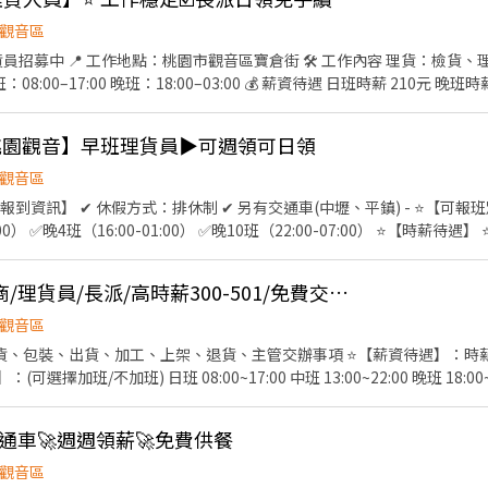
40,832(含津貼)-$82,697(含加班) ⭕中班 232/H$40,832(含津貼)-$82,69
唷 🚚🚚🚚 ＝＝＝＝＝＝＝＝＝＝＝＝＝＝＝＝＝＝＝＝＝＝＝＝＝＝ 
8,669(含加班) ✅ 日班時段 : ★06:00～14:45★06:30～15:15★07:00～15:
觀音區
走動式久站 ❤️【工作福利】❤️ ➡️廠區機車停車免費 ➡️提供日周領服務💲
時段 : ★12:00-20:45★12:30-21:15★13:00-21:45★13:30-22:15★14:0
貨：檢貨、理貨、包裝、出貨、加工、
自願報名，很彈性！ ➡️不需一直搬重 每個人都有推車 ➡️免經驗可 高錄取 可立
0-00:15★16:00-00:45 ✅ 夜班時段 :
 ➡️備有近30條路線的交通車，讓你上下班沒煩惱！ ➡️不定時強檔專
15★22:00~06:45★22:30~07:15★23:00~07:45★23:30~08:15★24:00~0
荷包賺滿滿！ ＝＝＝＝＝＝＝＝＝＝＝＝＝＝＝＝＝＝＝＝＝＝＝＝＝＝
桃園觀音】早班理貨員▶可週領可日領
觀音區
資訊】 ✔ 休假方式：排休制 ✔ 另有交通車(中壢、平鎮) - ⭐【可報班別 ＆
（16:00-01:00） ✅晚10班（22:00-07:00） ⭐【時薪待遇】 ⭐ ✅ 早 7班、早8班：$245 -
270 - $414 / 小時 ✅ 大夜班：$295 -$439 / 小時 以上已含檔期津貼 ⭐【
作業支援（搬貨、整理貨物） ⚡ 【條件需求】 ✔ 可長時間步行、站立作業
【觀音】韓國最大電商/理貨員/長派/高時薪300-501/免費交通車/酷5-RM
你著想！ 合法派遣，求職安心，隨時歡迎諮詢！ 別再猶
=================== 高上達國際 人資專員 0905-152-868 / 02-
觀音區
R02 0905-750-869 / 02-77305010 沛沛 https://gsdjobs.pse.is/HR09
、包裝、出貨、加工、上架、退貨、主管交辦事項 ⭐【薪資待遇】：時薪 3
擇加班/不加班) 日班 08:00~17:00 中班 13:00~22:00 晚班 18:00~03
街108號5樓 ⭐【注意事項】：需久站、搬重 ⭐【法定項目／福利】：
喪儀慰問金(到職滿一個月即可享有)
通車🚀週週領薪🚀免費供餐
觀音區