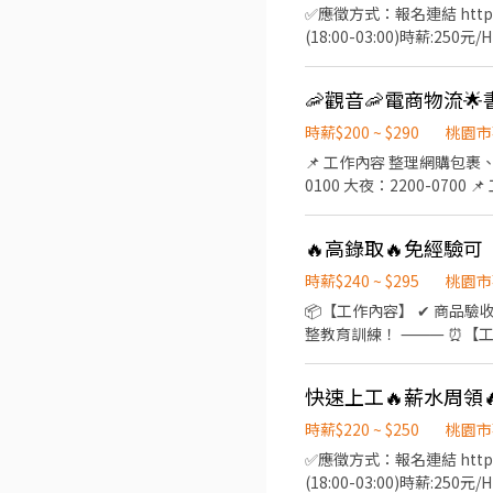
✅應徵方式：報名連結 https://r
(18:00-03:00)時薪:2
供餐｜吃飽才有力氣衝 🚌 免
觀音) 💥 檔期津貼不定期
🦐觀音🦐電商物流
中山南路472號(限晚班) T
號6樓 TAO9-桃園市大園區
時薪$200 ~ $290
桃園市
📌 工作內容 整理網購包裹、分
0100 大夜：2200-0700
up 晚四：$215~$270 u
⭐️可短期1-2個月 ⭐️適合情侶、
🔥高錄取🔥免經驗
@nhy5896h 👉截圖
時薪$240 ~ $295
桃園市
📦【工作內容】 ✔ 商品驗收、上架整理 
整教育訓練！ ⸻ ⏰【工作時間】（固定班，不用輪班） 🔸 早班A：07:00－16:00｜時薪 $240 📌 報到時間：第一天 07:40 🔸
晚4班：16:00－01:00｜時薪 $270 
⸻ 💡【工作條件】 ✔ 可接受久站、走動作業 ✔ 配合排休制度 ✔ 想穩定工作、願意學習最重要！ ⸻ 📍【工作地點】 桃園
快速上工🔥薪水周領
市觀音區寶倉街108號 C棟1樓 ⸻ 💰【薪資福利】 ✔ 勞保、健保 ✔ 每月11日發薪 ✔ 可申請「隔日領」💸（急
⸻ 📲【快速面試｜名額有限】 0905-815-867 Lucy Chiu Lucy ʟɪɴᴇ ⬋ ⬋ https://gsdjobs.pse.is/HR08 ⸻ 👉 來電請告
時薪$220 ~ $250
桃園市
知： 「姓名＋電話＋應徵
✅應徵方式：報名連結 https://rocketfulfillmen
(18:00-03:00)時薪:250元/H 💸全勤