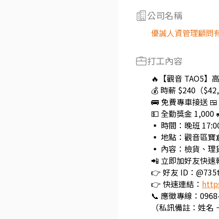
公司名稱
優誠人資管理顧問
打工內容
🔥【觀音 TAO5
💰 時薪 $240（$
🚌 免費專車接送 
💵 全勤獎金 1,000
▪ 時間：晚班 17:00
▪ 地點：觀音區寶
▪ 內容：檢貨、理
📲 立即加好友快速
👉 好友 ID：@735t
👉 快速連結：
http
📞 應徵專線：0968-
（私訊備註：姓名 