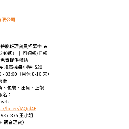
有限公司
】高薪晚班理貨員招募中 🔥
42,240起）│ 可週領/日領
 免費提供餐點
 🚜 堆高機每小時+$20
 - 03:00（月休 8-10 天）
倉街
貨、包裝、出貨、上架
報名：
ivrh
s://lin.ee/IAQnl4E
937-875 王小姐
＋ 觀音理貨）