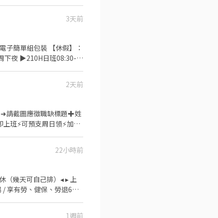
保險：意外險保額100萬、醫療險
有) ✅工作須知 1.需久
3天前
––––––––––––––––––
：電子簡單組包裝 【休假】：
💍高小姐 0906553587 💎請加
2天前
O0 【加入後➜請截圖應徵職缺標題✚姓
即上班⚡可預支周日領⚡加不
＝＝＝＝＝＝＝＝＝＝＝＝＝
式作業(依現場工作指派為原
22小時前
為主要理貨工作但會操作到簡易
班：18:00~03:00 (直
▸ 月排休（幾天可自己排）◂ ▸ 上
文書
場 / 享有勞、健保、勞退6％◂
 ❣️TAO5：桃園市觀音區
一路(中壢工業區) ✅ 薪資說
p8ECMPGJbb 🚚🚚 🚚
1週前