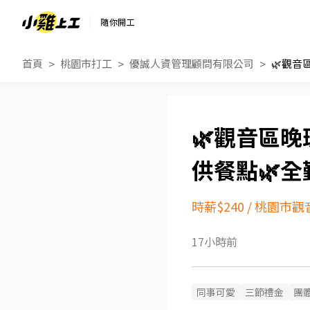
隨你開工
首頁
桃園市打工
優誠人資管理顧問有限公司
🌿觀音區晚
供餐點🌿全
時薪$240
/
桃園市觀
17小時前
同事可愛
三節禮金
團