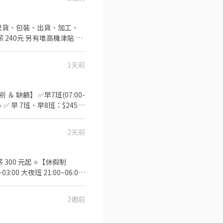
7(含加班) ⭕夜班
✅【休假制度】排休制 (依現
45★07:30～16:15★08:00～
0-22:45★14:30-
即上工！ ➡️廠區有工業大電
案推出，讓你工作更有動力，
8:45★24:30~09:15★01:00~09:45★01:30~10:15★02:00~10:45★02:30~
 ⚠️面試、應徵請線上預約，勿直接跑現場唷⚠️
1天前
 缺額】 ✅早7班(07:00-
工作內容】 ✔ 揀貨 / 分貨（依照
 ✔ 需能搬重 ⭐【工作地
2天前
77306160 謝小芬
00 元起 ⭐【休假制
:00 大夜班 21:00~06:00
免費交通車、可日領、三節禮
2週前