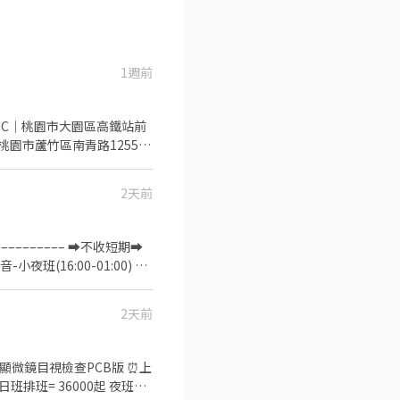
1週前
｜桃園市蘆竹區南青路1255號
19號 📌 招募資訊 報到
域＋班別津貼） ☀️ 日班
2天前
h 15:00–00:00｜238 / h
 不供餐（可自
／x1.67 倍 堆高機津貼：
––––––––– ➡️不收短期➡️
期間：每月 1 號～月底 發薪
有輔具不用擔心~ 加班部分會
2天前
個人績效給予 【工作
使用顯微鏡目視檢查PCB版 ⏰上
起 日班排班= 36000起 夜班排