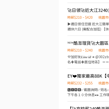
班= 39000起 ⭐日班最高
3萬、住院日額1千/天 優
🚀日領🚀近大江32
坐 2.穿全套無塵衣 ✅工作地點 
–––––––––––––––––
時薪$210 ~ $420
桃園市
▶週日領任您選 近大江簡單
週休六日 (需配合加班) 【休息時間】：各
17:30 $1680 8+3H $25
好友 @547bkgck 🎃htt
時薪$210 ~ $240
桃園市
💜加好友𝑳𝒊𝒏𝒆 𝒊𝒅 
名✚電話✚居住地區】 ＝
加班隨你開心 ⚡不定期的
＝ ✅【工作內容】 ➡️【
則) ➡️【文書人員】 1.文書作業的工作，也是要協助現場的工作，工作比例不一定 2.要知道如何電腦操作，基本Excel (重複值、
SUM、IF)比對加減要會 
時薪$232 ~ $255
桃園市
文書作業 ＝＝＝＝＝＝＝＝＝＝
🅻🅸🅽🅴✅截圖詢問✅姓名✅電
接下夜班) ＝＝＝＝＝＝＝＝＝＝＝＝
下午各１０分休息◂ ▸ 工作環
日班$230 (額滿) ➡️文書晚班$265 (額滿) ⭐另有，堆高機津貼20 (需通過訓練) 
▸三節禮金或禮品(到職滿三個月享有)◂ 【 職缺介紹 】 ✅ 工作產品 : 知名超商的食品加工/便當
＝＝＝＝ ✅【上班地點任選】
容 : 食品製作烹調、料理、
寶倉街108號5樓 ＝＝＝＝＝＝＝