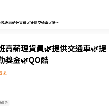
🌿觀音區晚班高薪理貨員🌿提供交通車🌿提供餐點🌿全勤獎金🌿QO酷
班高薪理貨員🌿提供交通車🌿提
勤獎金🌿QO酷
音區
體保險