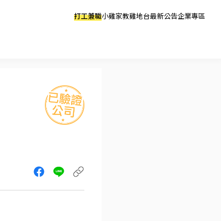
打工兼職
小雞家教
雞地台
最新公告
企業專區