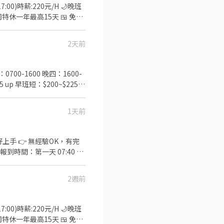
-17:00)時薪:220元/H 🌙晚班
公司特休一年最高15天 🍱 免費
｜工作地點彈性安排(桃園大園/
號5樓 TAO3-桃園市大園區
2天前
AO6-桃園市大園區航翔路115
00-1600 晚四：1600-
 up 早班短：$200~$225
月時數達標獎金💰500-3000
L61OXnF】 或者 賴ID：
1天前
2週前