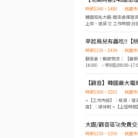
明 : ⭕日班 220~232/H $
詳細交通車路線可先自行查詢
255/H$44,880(含津貼)-$8
時薪$240 ~ $480
桃園市
場人力狀況靈活調配) ✅【工作要求】: 需能搬重、接受
16:45★08:30～17:15 ✅ 中班
韓國知名大廠-酷澎倉庫理貨員招募中 📍 工作地點：桃園市觀音區寶倉街 🛠 工作內容 理
日領$1,500 ➡️加班採
23:15★15:00-23:45★15:3
上架、退貨 ⏰ 工作時間 日班：08:00–17:00 晚班：18:00–03:00 💰 薪資待遇 日班時薪 210元 晚班時薪 240元 另有堆高機津貼 20
風扇，遠離悶熱，保持清爽！
★21:00~05:45★21:30~06:
元 （需通過訓練） 📅 休假制度 排休制，每月 8–10 天 🎁 工作福利 1.免費供餐 2.廠區配備大電風扇，環境不悶熱 3.多條免費交通
(每半小時為一個班別)
車路線，通勤免煩惱 📲 應徵方式 加 官方ID 報名 ➜ @446nvivi ☎ 聯絡人：艾瑞克 0968-932-939 📩 報名格式：【姓名＋電話＋
早起鳥兒有蟲吃‼【
職缺截圖】
時薪$235 ~ $439
桃園市
觀音倉｜蝦皮物流｜ 【最新報到
16:00） ✅早8班(08:00-17:00） ✅晚4班
$369 / 小時 ✅ 晚 4班：$
訂單處理物流分揀） ✔ 倉儲
點】 ✅桃園市觀音區寶倉街 108 號 C 棟 1 樓 溫馨提醒 無抽成，100％ 為
豫，開啟你的成功之路！? =====
時薪$300 ~ $501
桃園市
https://gsdjobs.pse.is/H
⭐【工作內容】：檢貨、理貨
度】：排休制 ⭐【上班時間】：(可選
⭐【工作地點】：觀音區寶倉
品或禮金、結婚生育禮金、
大園/觀音區🚀免費交
時薪$220 ~ $250
桃園市