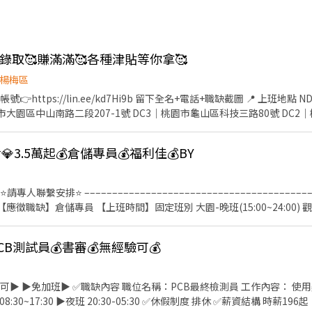
高錄取🥰賺滿滿🥰各種津貼等你拿🥰
楊梅區
//lin.ee/kd7Hi9b 留下全名+電話+職缺截圖 📍 上班地點 NDC｜桃園市大園區高鐵站前
園市大園區中山南路二段207-1號 DC3｜桃園市龜山區科技三路80號 DC2
7號 DC6｜桃園市楊梅區高獅路589號 DC11｜桃園市楊梅區梅獅路395巷
度：排休制，可自選幾天 （每週需上滿 40 小時） ⏰ 班別與時薪（含區
💎3.5萬起💰倉儲專員💰福利佳💰BY
18 / h 09:00–18:00｜218 / h 🌤 午班（休 1 小時） 13:30–22:30｜230 / 
3:00｜246 / h 🌑 夜班中間會安排休息（可上廁所／喝水） 00:00–08:00｜253 / h 
加班前休息 30 分鐘 （可能加班 1–4 小時） 加班費：依勞基法 x1.34 倍
人聯繫安排⭐ –––––––––––––––––––––––––––––––––––––––––
 六日出勤津貼：+40 / h （最高 +320 / 天） 🧾 薪資與工作內容 計薪
容：理貨、退貨 需配合：久站／久走／搬重物／加班／現場排班 重物部分會
快速報名方式🔆 加入官方帳號👉https://lin.ee/kd7Hi9b 留下全名+電話+職缺截圖
度及小組作業進度 5.主管交辦事項 【工作薪資】 時薪200 (37000起) 【工作福利】
梅PCB測試員💰書審💰無經驗可💰
收營運，且會參照個人績效給予 2.年度調薪-依照公司每年營收營運，且會參照
桃園市觀音區寶倉街 - ❤️請訊息留下姓名、手機❤️ ⭐請專人聯繫安排⭐
驗可▶️ ▶️免加班▶️ ✅職缺內容 職位名稱：PCB最終檢測員 工作內容： 
:30~17:30 ▶️夜班 20:30-05:30 ✅休假制度 排休 ✅薪資結構 時薪196