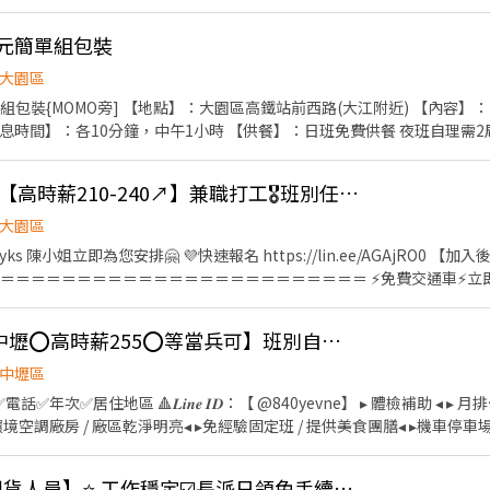
可領39000起 ⭐夜班最高可領44000起 ✅福利亮點 提供置物櫃 公司團體
信獨家福利：三節禮品或禮金、結婚生育禮金、喪儀慰問金(到職滿三個月即可享
40元簡單組包裝
桃園市楊梅區高獅路813巷 ♥︎歡迎你的加入♥︎ ––––––––––––––––––––––
––– ❤️請訊息留下姓名、手機❤️ ⭐請專人聯繫安排⭐
大園區
組包裝{MOMO旁] 【地點】：大園區高鐵站前西路(大江附近) 【內容】
10分鐘，中午1小時 【供餐】：日班免費供餐 夜班自理需2周下夜 ▶210H日班08:30-
90 ▶266H夜班20:30-05:30 $2130+200 8+3H $3240 ++要就快預約應徵++ 
ps://lin.ee/gASn7Q6 🟣意者先傳截圖及告知大名+電話 謝謝
ᴺᴱᵂ酷澎理貨🚀大園區【高時薪210-240↗】兼職打工🎖️班別任選🎖️週日領🎖️GJ
大園區
➜ @302zbyks 陳小姐立即為您安排🤗 💜快速報名 https://lin.ee/AGAjR
＝＝＝＝＝＝＝＝＝＝＝＝＝＝＝＝＝＝＝＝＝＝＝＝＝ ⚡免費交通車⚡立
加碼獎金⚡強檔日雙倍薪⚡韓國電商理貨首選😀 ＝＝＝＝＝＝＝＝＝＝＝＝
理貨員】 : 檢貨、理貨、包裝、出貨、加工、上架、退貨、便服上班、走動
EY❤️獨家最高88K【中壢⭕高時薪255⭕等當兵可】班別自選.門市書審.週週領薪
3.文書人員具備基本電腦操作能力、Office辦公室軟體操作 4.文書理貨員
中壢區
＝＝＝＝＝＝＝＝＝＝＝＝＝＝＝＝ ✅【上班時間】 日班：08:00~17:00 晚
話✅年次✅居住地區 🔺𝑳𝒊𝒏𝒆 𝑰𝑫：【 @840yevne】 ▸ 體檢補助 ◂ 
＝＝＝＝＝＝＝＝＝＝＝＝＝＝ 💰【薪資待遇】 ➡️理貨日班$210 ➡️理貨晚班$240 ➡️
境空調廠房 / 廠區乾淨明亮◂ ▸免經驗固定班 / 提供美食團膳◂ ▸機車停車
＝＝＝＝＝＝＝＝＝＝＝＝＝＝＝＝＝＝＝＝＝＝
/御飯糰/涼麵/沙拉/三明治 ✅ 工作內
每天開的倉缺額不同⭐可詢問專員 ❣️TAO1：大園區建國路102號 ▶近機場
配料加工、包裝、前置(洗食材)、調理(料理食材) ✅ 廠區地址 : 中壢區自強
＝＝＝＝＝＝＝＝＝＝＝＝＝＝＝＝＝＝＝ https://forms.office.com/r/
【🚀高時薪240酷澎理貨人員】⭐ 工作穩定☑️長派日領免手續費☑️觀音/酷5MH