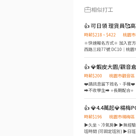
相似打工
👍 可日領 理貨員🥰
時薪$218 ~ $422
桃園市
🔆快速報名方式🔆 加入官方帳號👉https:
西路三段77號 DC10｜桃
DC4｜桃園市蘆竹區蘆竹街17
日：每週一／三／五 休假制
👍 💎蝦皮大園/觀音倉
（休 1 小時） 08:00–17:00｜2
🌙 晚班（休 1 小時） 18:00–0
時薪$200
桃園市觀音區
帶或代訂） 💰 加班與津貼 
❤️請訊息留下姓名、手機❤️ ⭐請專
+25 / h （需效期內證照）
➡️不收學生➡️ ⭐長期配合⭐ 【應徵職缺】倉儲專員 【上班時間】固定班別 大園-晚班(15:00~24:00) 觀音-小夜班(16:00-01:00) 觀
日：每月 10 號 工作內
音-大夜班(22:00-07:00) 【休假制度】8-10天 【工作內容】 1.進出貨作業 2.包裹理貨及異常包裹處理作業 3.每日現場作業異常排
因為檔期增減 🔆
除 4.帶領10人以上工作小組，達成每日作業進
👍 💎4.4萬起💎楊
1.年終獎金-依照公司每年營
地點】 桃園市大園區建國路 
時薪$196
桃園市楊梅區
▶️久坐、冷氣房▶️ ▶️無經
班時間 (可固定班別) ▶️日班08