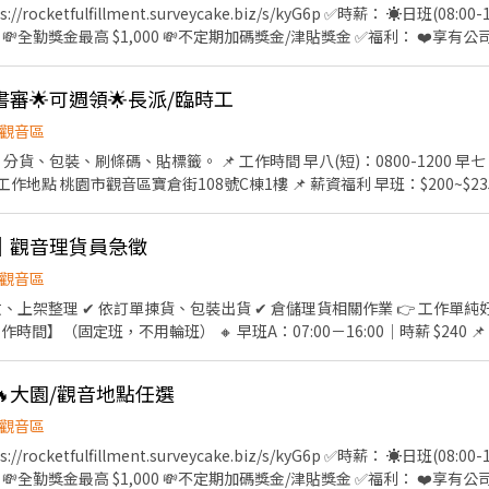
ocketfulfillment.surveycake.biz/s/kyG6p ✅時薪： ☀️日班(08:00
50元/H 💸全勤獎金最高 $1,000 💸不定期加碼獎金/津貼獎金 ✅福利： ❤️享有
費交通車｜通勤輕鬆不煩惱(路線: bsms.tw/G9273Y) 🏭 廠區多選擇
加碼｜薪資再升級！ ✅工作地點(廠區任選)： TAO1-桃園市大園區建國路102
書審🌟可週領🌟長派/臨時工
AO4-桃園市觀音區玉林路一段523號 TAO5-桃園市觀音區寶倉街108號 T
建國路102號3F TAO17-桃園市大園區開和路128號
觀音區
貨、包裝、刷條碼、貼標籤。 📌 工作時間 早八(短)：0800-1200 早七：07
 📌 工作地點 桃園市觀音區寶倉街108號C棟1樓 📌 薪資福利 早班：$200~$235
p 大夜：$230~$285 up 休假制度：排休 ⭐️可週領 ⭐️書審職缺，快速報到 ⭐️當
家人一起上下班 🔽🔽如何應徵?🔽🔽🔽 👉快速連結：【https://lin.ee/
可｜觀音理貨員急徵
職缺文 👉私訊留下 【姓名、電話、應徵蝦皮物流、找霍專員應徵】
觀音區
✔ 依訂單揀貨、包裝出貨 ✔ 倉儲理貨相關作業 👉 工作單純好上手 👉 無經驗OK，有完
📌 報到時間：第一天 14:40 第一天上班為：15:00-00:00 🔸 夜班 ：22:00－07:00｜時薪 $295
🔥大園/觀音地點任選
用錢也OK）
觀音區
班別」
t.surveycake.biz/s/kyG6p ✅時薪： ☀️日班(08:00-17:00)時薪:220元/H 🌙晚班
獎金最高 $1,000 💸不定期加碼獎金/津貼獎金 ✅福利： ❤️享有公司特休一年最高15天 🍱 免費