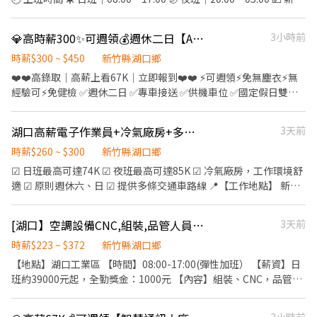
配 - 【休假制度】：週休二日見紅休 - 【上班時間】 日班08:00-
待遇 ☀️ 日班｜260元/H 🌙 夜班｜300元/H 🛠️ 工作內容 ✔️ 組裝✔️ 包
17:00 加班另計 夜班20:00-05:00 加班另計 - 【薪資待遇】 依照實際
裝✔️ 測試 ✨ 工作福利 ❤️ 工作簡單好上手，無經驗可 ❤️ 冷氣廠房，
💎高時薪300✨可週領💰週休二日【AI智慧大廠】桃竹苗專車接送🚌轉正福利優👍🏻
3小時前
上班天數 日班:時薪 $260/hr 配合休假加班最高可達 $74,000 夜班:
工作環境舒適 ❤️ 提供日領、週領 ❤️ 穩定工時，快速累積收入 📩 截
$300/hr/配合休假加班最高可達 $85,000 - 【用餐說明】自理 【發
圖私訊立即報名！ 📞 0965846966（Hank 張先生｜同賴）
時薪$300 ~ $450
新竹縣湖口鄉
薪制度】每月5號發薪 【注意事項】需配合久站、靜電服
❤️❤️高錄取｜高薪上看67K｜立即報到❤️❤️ ⚡可週領⚡免無塵衣⚡無
__________________________________ 【快速應徵】 👉快速
經驗可⚡免健檢 ✅週休二日 ✅專車接送 ✅供機車位 ✅國定假日雙倍
預約找工作☞Conbiz康彼斯- 胡先生 Ivan 📞來電預約專線：02-
薪資 ✔ 內壢、平鎮、楊梅、 新竹、苗栗 專車接送🚌 ✔ 免無塵衣 半
6604-2814 👉𝑳𝒊𝒏𝒆 𝑰𝑫：@911hcuni 👉𝑳𝒊𝒏𝒆連結 :
套靜電衣即可ᴏᴋ ✔ 訂單多 加班超穩定 加班交通津貼ɴɪᴄᴇ ✔ 國定假
https://reurl.cc/MOz07L 應徵截圖私訊留下姓名/電話/應徵職缺即
湖口高薪電子作業員+冷氣廠房+多線交通車+周休二日
3天前
日 雙倍薪資✨ ✔ 轉正福利優 二度就業可ɴɪᴄᴇ ✔ 公司團膳 吃飽又划
可預約 ※請提供：姓名/電話/應徵職缺截圖 即可立即協助應徵!
算 加班餐費補助$60 ✔ 經驗不重要 現場都有專人會教 ✔ 每月5日發
時薪$260 ~ $300
新竹縣湖口鄉
薪 / 可週領 生活好方便 ⭐️ 快速應徵點這邊➔
☑ 日班最高可達74K ☑ 夜班最高可達85K ☑ 冷氣廠房，工作環境舒
https://lin.ee/2etEKAh 【工作地點】可自選 ❶ 湖口廠 - 新竹縣湖
適 ☑ 原則週休六、日 ☑ 提供多條交通車路線 📍【工作地點】 新竹
口鄉光復北路 or 工業三路 ❷ 竹北廠 - 新竹縣竹北市智慧路（ AI智
縣湖口鄉工業三路2號 新竹縣湖口鄉光復北路50號 實際上班地點依
慧園區 ） ❸ 竹科廠 - 新竹市東區新安路（ 近新竹科學園區 ） 【工
公司安排。 ❤️【工作內容】 依照個人經驗、技能及單位需求，由主
[湖口】空調設備CNC,組裝,品管人員（可日領1,700元／可現領/ 無經驗可）
3天前
作內容】通訊器材（組裝、包裝、測試、流動線） 【休息時間】用
管安排以下工作： 🔹成品／半成品組裝 ・產品組裝、包裝 ・外觀目
餐40分鐘 兩次間休各15分鐘 【休假制度】週休二日 【上班時間 / 薪
視檢查 ・產品測試 ・鎖螺絲 ・挪移約5～15公斤產品，現場提供輔
時薪$223 ~ $372
新竹縣湖口鄉
資待遇】 🧡『 湖口 / 竹北 』 日班：08:00-17:00 【 260 / H 】 ➔ 薪
助工具 🔹SMT單位 ・SMT機台操作 ・產線生產管理 ・材料準備 ・
【地點】湖口工業區 【時間】08:00-17:00(彈性加班） 【薪資】日
約 $45,760起 x 配合加班 $58,000 ᴜᴘ✨ 夜班：20:00-05:00 【 300 /
操作英文介面 🔹維修物料單位 ・拆卸及鎖附螺絲 ・清潔散熱膏 ・
班約39000元起，全勤獎金：1000元 【內容】組裝、CNC，品管檢
H 】 ➔ 薪約 $52,800起 x 配合加班 $67,000 ᴜᴘ✨ 💙『 竹科 』 日
物料上下料 ・掃描QR Code並分類 ・使用電子顯微鏡目檢 ・電子元
驗。。。 【速洽】阮小姐 0966-435-848 (可電話搜尋加賴)
班：07:30-16:40 ➔ 薪約 $35,000起 x 配合加班 $50,000 ᴜᴘ✨ 夜班：
件清潔 ・GPU／CPU除錫、除膠 ☀️【日班時間與薪資】 上班時間：
19:30-04:40 ➔ 薪約 $42,000起 x 配合加班 $55,000 ᴜᴘ✨ ⭐️ 加班交通