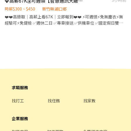
💎高薪67K💰可週領【智慧通訊大廠】8H週休二日📅桃竹苗專車接送🚌免無塵衣🥼
3小時前
08:00～17:00 時薪：260元 ・週休二日、不加班：約45,760 ・平日
津貼 ⭐️ 國定假日 雙倍薪資✨ ⭐️ 轉正福利優 二度就業可ɴɪᴄᴇ ✨高薪職
每天加班2小時：約61,089 ・配合休假日加班：最高可達74,000 🌙
時薪$300 ~ $450
新竹縣湖口鄉
缺 x 立即上班❤️ ⭐️ ʟɪɴᴇ ID 搜尋 ➔ @564gwivh ➕ 我ʟɪɴᴇ 快速連結 ➔
【夜班時間與薪資】 上班時間：20:00～05:00 時薪：300元 ・週休
❤️❤️高錄取｜高薪上看67K｜立即報到❤️❤️ ⚡可週領⚡免無塵衣⚡無
https://lin.ee/2etEKAh 💎 更多職缺點這 ➔
二日、不加班：約52,800 ・平日每天加班2小時：約70,408 ・配合
經驗可⚡免健檢 ✅週休二日 ✅專車接送 ✅供機車位 ✅國定假日雙倍
https://reurl.cc/xK7D4E ✉️ 加好友留言【 全名 + 手機號碼 + 職缺
休假日加班：最高可達85,000 ⚠️ 實際薪資依當月出勤天數、加班時
薪資 ✔ 內壢、平鎮、楊梅、 新竹、苗栗 專車接送🚌 ✔ 免無塵衣 半
截圖 】 ⭕️專業媒合安心面試⭕️24小時在線超快回覆率
數及公司訂單安排計算。 📅【休假方式】 原則週休六、日。 如有訂
套靜電衣即可ᴏᴋ ✔ 訂單多 加班超穩定 加班交通津貼ɴɪᴄᴇ ✔ 國定假
單需求，需配合平日或休假日加班。 🚌【交通車路線】 公司提供多
日 雙倍薪資✨ ✔ 轉正福利優 二度就業可ɴɪᴄᴇ ✔ 公司團膳 吃飽又划
條交通車路線：新竹市東區、苗栗竹南、竹東、內壢楊梅
算 加班餐費補助$60 ✔ 經驗不重要 現場都有專人會教 ✔ 每月5日發
薪 / 可週領 生活好方便 ⭐️ 快速應徵點這邊➔
https://lin.ee/2etEKAh 【工作地點】可自選 ❶ 湖口廠 - 新竹縣湖
口鄉光復北路 or 工業三路 ❷ 竹北廠 - 新竹縣竹北市智慧路（ AI智
慧園區 ） ❸ 竹科廠 - 新竹市東區新安路（ 近新竹科學園區 ） 【工
作內容】通訊器材（組裝、包裝、測試、流動線） 【休息時間】用
餐40分鐘 兩次間休各15分鐘 【休假制度】週休二日 【上班時間 / 薪
求職服務
資待遇】 🧡『 湖口 / 竹北 』 日班：08:00-17:00 【 260 / H 】 ➔ 薪
約 $45,760起 x 配合加班 $58,000 ᴜᴘ✨ 夜班：20:00-05:00 【 300 /
找打工
找任務
找家教
H 】 ➔ 薪約 $52,800起 x 配合加班 $67,000 ᴜᴘ✨ 💙『 竹科 』 日
班：07:30-16:40 ➔ 薪約 $35,000起 x 配合加班 $50,000 ᴜᴘ✨ 夜班：
19:30-04:40 ➔ 薪約 $42,000起 x 配合加班 $55,000 ᴜᴘ✨ ⭐️ 加班交通
企業服務
津貼 ⭐️ 國定假日 雙倍薪資✨ ⭐️ 轉正福利優 二度就業可ɴɪᴄᴇ ✨高薪職
缺 x 立即上班❤️ ⭐️ ʟɪɴᴇ ID 搜尋 ➔ @564gwivh ➕ 我ʟɪɴᴇ 快速連結 ➔