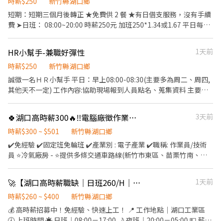
時薪$250
新竹縣湖口鄉
短期：短期三個月後轉正 ★免費供 2 餐 ★有日借支服務，沒有手續
費 ➤日班： 08:00~20:00 時薪250元 加班250*1.34或1.67 平日每天
約2800元 假日每天約4800元 ------------------------ ➤工作內容：
久站、組裝、測試及包裝 ➤休假方式：固定休六、日 （見紅休） ➤
HR小幫手-兼職好彈性
1天前
禮拜六需要配合加班 ➤發薪日期：每月10號/日領 ➤工作地點：新竹
縣湖口鄉文化路二號 ------------------------ ✌️截圖後-快速應徵：
時薪$250
新竹縣湖口鄉
https://lin.ee/AeE2u7i ✌️沃克人力：02-2388-1982 ✌️葉專員：
誠徵一名ＨＲ小幫手 平日：早上08:00-08:30(主要多為周二、周四,
0967255368
其他天不一定) 工作內容:協助現場報到人員點名、蒐集資料 主要就
是點名很簡單 工作地點：湖口工業區（主要多為科技業廠區） 薪
資：時薪250/H(一次都直接算1小時) 招募條件：守時，不接受放
🍀湖口高時薪300🔥‼️電腦廠徵作業技術員 配合加班85K+ #書審即可 #可日領
3天前
鳥，需可接受勞保。
時薪$300 ~ $501
新竹縣湖口鄉
✔️免經驗 ✔️固定班免輪班 ✔️產業別 : 電子產業 ✔️職稱: 作業員/技術
員 ⭐冷氣廠房 - ⭐提供多條交通車路線(新竹市東區、苗栗竹南、竹
東、內壢楊梅) - ⭐⭐提供日週領服務⭐⭐ 【工作地點】新竹縣湖口鄉
光復北路 - 【工作內容】: 【成品/半成品組裝】 組裝、包裝、目
🚀【湖口高時薪職缺｜日班260/H｜夜班300/H】🚀
1天前
檢、測試、鎖螺絲。(需挪移5-15Kg產品(有輔助) 【SMT】產線生
產管理、SMT操機、英文介面、備料 【維修物料】解鎖螺絲/清潔散
時薪$260 ~ $400
新竹縣湖口鄉
熱膏、上下物料、掃二維碼分類、電子顯微鏡目檢、元件清潔、
💰 高時薪招募中！免經驗、快速上工！ 📍 工作地點｜湖口工業區
GPU/CPU 除錫除膠 *實際工作內容依過往工作經驗及技能由主管分
🕗 上班時間 ☀️ 日班｜08:00－17:00 🌙 夜班｜20:00－05:00 💵 薪資