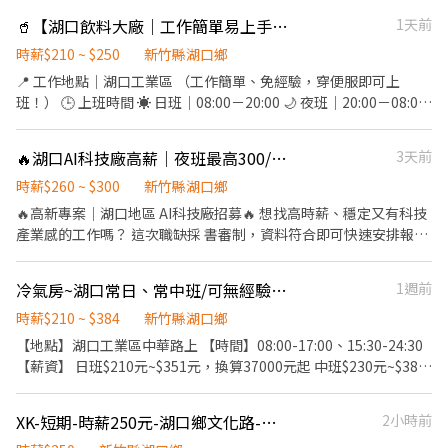
班：約52,800元 * 休六日，每日工作8小時＋加班2小時：約70,408
元 * 配合休假日加班，最高可達約85,000元 ※實際薪資依出勤天
🥤【湖口飲料大廠｜工作簡單易上手｜☀️日班🌙夜班】🥤
1天前
數、加班時數及依法計算結果為準。 --- ## 【休假制度】 周休二
時薪$210 ~ $250
新竹縣湖口鄉
日，原則上休週六、週日。 ※如有加班需求，依現場訂單及排班狀
📍 工作地點｜湖口工業區 （工作簡單、免經驗，穿便服即可上
況安排。 --- ## 【交通車路線】 提供多條交通車路線，包含： * 新
班！） 🕒 上班時間 ☀️ 日班｜08:00－20:00 🌙 夜班｜20:00－08:00
竹市東區* 苗栗竹南* 竹東* 內壢* 楊梅 ※實際停靠站點、搭乘時間
💰 薪資待遇 ☀️ 日班｜215/H 🌙 夜班｜220/H 🛠 工作內容 ✔ 組裝作
及是否有座位，請於應徵時確認。 --- ★★★★★★★★ 求職窗口
業 ✔ 瓶裝檢驗 ✔ 鎖瓶蓋 ✨ 工作優勢 ✅ 工作簡單、容易上手 ✅ 無經
★★★★★★★★ 加L.I.N.E快速回覆 ID : @609repyd 加入後請先傳
🔥湖口AI科技廠高薪｜夜班最高300/H，書審快速報到！
3天前
驗可 ✅ 穿便服上班 ✅ 錄取率高、快速安排 歡迎私訊詢問 同賴 📞
訊告知您所要應徵的職務並留下姓名及電話
0965846966 （Hank張先生）
時薪$260 ~ $300
新竹縣湖口鄉
🔥高新專案｜湖口地區 AI科技廠招募🔥 想找高時薪、穩定又有科技
產業感的工作嗎？ 這次職缺採 書審制，資料符合即可快速安排報
到！ 📍工作地點：湖口地區 🏭產業類型：AI科技廠 ✅工作穩定 ✅科
技產業環境 ✅高時薪好收入 ✅快速書審，立即安排報到 💰薪資班別
冷氣房~湖口常日、常中班/可無經驗/可日週領
1週前
☀️日班：08：00-17：00｜260/H 🌙夜班：20：00-05：00｜
300/H 想衝收入、想進科技廠、想找穩定工作，這個機會不要錯
時薪$210 ~ $384
新竹縣湖口鄉
過！ 📞報名專線：0977564055 賴：0977564055 名額有限，有興
【地點】湖口工業區中華路上 【時間】08:00-17:00、15:30-24:30
趣請盡快洽詢！
【薪資】 日班$210元~$351元，換算37000元起 中班$230元~$384
元，換算40000元起(需日班訓練) 【內容】顧機台、包裝等站別皆
有缺 連絡方式: 韓先生 0966536378(可用電話或ID加賴)
XK-短期-時薪250元-湖口鄉文化路-作業員-日班
2小時前