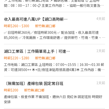
📍 工作地點：新竹縣湖口地區 📌 職缺名稱：文書助理 ⏰ 上班時
區訂單量安排) 【工作條件】: 需穿全套無塵服、配合加班久站 【用
平均收入 3 ~ 4萬 2_〈家適職人〉 月工作20-22天 平均收入 4.3 ~
間：08：00－17：00 📋 主要工作內容： ・協助一般行政文書及主
餐方式】：公司團膳＄25 或便利商店 ⋯⋯⋯⋯⋯⋯⋯福利制
5.3萬 3_〈高階職人〉 月工作20-22天 平均收入 5 ~ 7萬 【基本福
管交辦事項 ✅ 需大學畢業 ✅ 熟悉基本電腦及文書軟體操作 ✅ 口條
度⋯⋯⋯⋯⋯⋯⋯⋯ ✔享勞保、健保、勞退6％ ✔任職滿三個月享三
利】 1. 自由接單，彈性排班。 2. 積分獎勵及獎金制度。 3. 晉升職
清楚、不怕與人溝通 ✅ 固定日班，工作時間穩定 歡迎對行政工作有
收入最高可達八萬UP【湖口高時薪作業員】/周休二日/有交通車/日、夜班
4天前
節禮品或禮金 _____________ ✧✧『應徵資訊如下』✧✧ 𝐋𝐈𝐍𝐄+
人，額外給予一年期意外險。 4. 可透過清潔工會加保勞保。 【別家
興趣的人員應徵，詳細薪資及福利可私訊洽詢。
nina9101 (或搜尋電話號碼也可加好友!!!) 📲來電:0965-632-990|
業者沒有的福利】 1. 積分獎勵免費兌換日用品。 2. 定期團體聚會、
時薪$260 ~ $300
新竹縣湖口鄉
劉小姐 ⟪歡迎截圖+𝐋𝐈𝐍𝐄詢問!!!✨⟫
團康活動。 3. 不定期餐會及節慶活動。 4. 春酒狂歡聚會+抽獎。 5.
✅ 日班時薪260元／夜班時薪300元 ✅ 配合加班，收入最高可達
做清潔但不想清自己家，夥伴下單折扣。 6. 辦公室設置有沙發床的
85,000元 ✅ 冷氣廠房，工作環境舒適 ✅ 提供新竹、竹南、竹東、內
休息室。 7. 每季舉辦服務品質競賽，提供不定額獎金。 8. 不定期免
壢及楊梅交通車 --- ## 【工作內容】 依個人工作經驗及技能，由現
費線上/實體心理成長課程。 9. 跨領域心理成長講師課程津貼。
場主管安排下列工作： ### 1. 成品／半成品組裝 * 產品組裝、包
【升遷介紹】 1. 新人考核、職人稽核，稽核為公平及公正的內部升
湖口工業區｜工作簡單易上手｜可達4萬🔝｜無經驗可
1天前
裝、目視檢查及測試 * 鎖螺絲及相關產線作業 * 需挪移約5至15公斤
遷管道。 2. 家適員→職人→高階職人→導師 ↘️整理
產品，現場備有輔助設備 ### 2. SMT作業 * 產線生產管理 * SMT設
時薪$220 ~ $280
新竹縣湖口鄉
師→導師 【教育訓練】 免收費完整教育訓練系統，高階職人提
備操作 * 操作英文介面 * 物料準備及備料作業 ### 3. 維修物料作業 *
工作地點：湖口工業區 上班時段：07:00～15:55｜16:30～01:30 薪
供教育訓練費用補助。
拆卸螺絲、清潔散熱膏 * 上下物料及掃描二維碼分類 * 使用電子顯
資：可達38500++ 🌟+日/夜班津貼用領高達4萬3🌟 工作內容：機台
微鏡進行目視檢查 * 電子元件清潔 * GPU／CPU除錫及除膠作業 ---
操作、補料、檢查、裁斷 休假制度：週休二日 🌟工作簡單🌟無經驗
## 【工作地點】 新竹縣湖口鄉 工業三路2號/ 光復北路50號 --- ##
可 📩歡迎私訊詢問 📞0965846966
〔無需加班〕產線包裝 固定常日班
1天前
【上班時間及薪資】 ### 日班 * 上班時間：08:00～17:00 * 時薪：
260元 收入參考： * 休六日，每日工作8小時、不加班：約45,760元
時薪$200
新竹縣湖口鄉
* 休六日，每日工作8小時＋加班2小時：約61,089元 * 配合休假日
產線包裝、檢查作業 不需加班，週休六日 見紅休 固定班別 時間好
加班，最高可達約74,000元 ### 夜班 * 上班時間：20:00～翌日
安排
05:00 * 時薪：300元 收入參考： * 休六日，每日工作8小時、不加