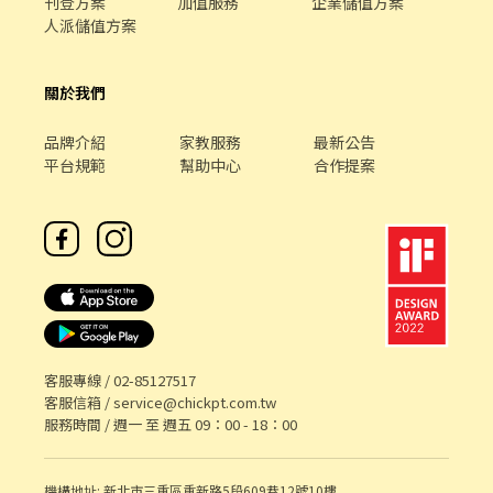
刊登方案
加值服務
企業儲值方案
https://lin.ee/2etEKAh 💎 更多職缺點這 ➔
人派儲值方案
https://reurl.cc/xK7D4E ✉️ 加好友留言【 全名 + 手機號碼 + 職缺
截圖 】 ⭕️專業媒合安心面試⭕️24小時在線超快回覆率
關於我們
品牌介紹
家教服務
最新公告
平台規範
幫助中心
合作提案
客服專線 /
02-85127517
客服信箱 /
service@chickpt.com.tw
服務時間 / 週一 至 週五 09：00 - 18：00
機構地址: 新北市三重區重新路5段609巷12號10樓