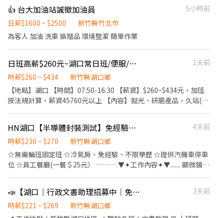
美的清潔公司和清潔人員，興起了自己創立清潔平台就可以提供高
👍 台大加油站誠徵加油員
5小時前
品質服務的念頭，堅持嚴格的培訓、把職人逼到該該叫但升遷爽歪
歪的考核，不斷的溝通改進確認所有的程序都符合高品質的專業服
日薪$1600 ~ $2500
新竹縣竹北市
務，在地圖評論中排名台中第一的清潔公司也是當之無愧啊啊啊
為客人 加油 洗車 換贈品 環境整潔 簡單作業
啊。 愛家適秉持著’以人為本’才是根本的理念，建立一個有溫
度、負責任、尊重彼此的服務環境。彼此相互尊重的前提，讓服務
日班高薪$260元~湖口常日班/便服/週休/可日週領薪
1天前
夥伴將溫度與貼心，默默帶入客戶的家中每個角落。 愛家適除了提
供清潔整理服務，也不定期參與公益清潔，並且每月提撥公司收益
時薪$260 ~ $434
新竹縣湖口鄉
認養10位家扶兒童，讓夥伴的努力和客戶的錢錢都變得格外有意
【地點】湖口 【時間】07:50-16:30 【薪資】$260~$434元，加班
義。 【工作內容是什麼？】 1. 接單後聯繫客戶，確認客戶想清哪
按法規計算，薪資45760元以上 【內容】拋光、研磨產品，久站(附
裡。 2. 騎著載有招財法寶的機車遊車河。 3. 熟練清潔步驟執行，解
耳塞) 【優勢】可日領1700元、週領 【速洽】姜小姐 0963-727-
決客戶的困擾。 4. 使出十八般武藝刷刷刷刷刷到斷手。 5. 衛浴馬桶
678(可電話搜尋加賴)
廚房檯面洗洗洗洗到估溜。 6. 把玻璃和地板擦擦擦擦擦擦到發亮。
HN湖口【半導體封裝測試】免經驗高錄取∥提供汽機車位∥員工餐廳
4天前
7. 清潔得乾淨整齊讓客戶不想出門。 8. 建立客戶專屬資料，下次服
時薪$230 ~ $270
新竹縣湖口鄉
務更上手。 【具備條件】 1. 被接送小朋友綁定時間的寶媽、寶爸。
☆無需輪班固定班 ☆冷氣房、免經驗、不限學歷 ☆提供汽機車停車
2. 不想被傳統工作束縛能力的新鮮人。 3. 還在用健康換金錢的輪班
位 ☆員工餐廳(一餐＄25元） ……….▼✦工作內容✦▼....... 顯微鏡檢
人員。 4. 想要解鎖更多技能創造高收入的人。 5. 不想因為工作缺席
測 機台操作生產流程 庫房領料(需搬重10-15KG) ……….▼✦工作地
家人的重要日子的你。 .... 【待遇介紹】 1.自由接單，彈性排班：
點✦▼....... 新竹市展業一路 新竹市力行五路 新竹縣湖口鄉光復路 (廠
1_〈家適員〉時薪+ 各項獎金 250~300元 2_〈家適職人〉 時薪+ 各
📣【湖口｜行政文書助理招募中｜免費供餐】
3天前
區可自選) ……….▼✦時間薪資 ✦▼.......... 日班07:20-19:20 時薪:
項獎金 360~400元 3_〈高階職人〉 時薪+ 各項獎金 500元以上
＄230 加班時薪＄307＄383＄613 夜班09:20-07:20 時薪:＄270 加
時薪$221 ~ $269
新竹縣湖口鄉
4_〈導師〉 同高階職人福利外，額外有高額團隊獎金收入 2.以夥伴
班時薪＄360＄450＄720 【休假制度】：做三休三，做四休二(依廠
收入作為舉例： 1_〈家適員〉不含面試錄取當月份 月工作20-22天