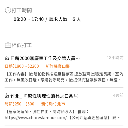
打工時間
08:20 ~ 17:40 / 需求人數：6 人
相似打工
👍 日薪2000無塵室工作及交管人員｜穩定長期、無經驗可
18小時前
日薪$1800 ~ $2200
新竹縣寶山鄉
【工作內容】 🈴幫忙物料推運至暫存區 擺放整齊 🈴穩定長期，室內
工作，無風吹日曬，環境乾淨明亮。 🈴提供完整訓練課程，無經驗
者也能快速上手。 🈴工作節奏穩定、流程清楚，適合細心、肯學習
的你 🈴有技術累積與升遷空間，未來可培養為維修、技術員 【交管
👍 竹北_『 感性與理性兼具之日系居家清潔職人 』愛家適誠徵|收入3-7萬
4週前
人員】 🉐動手能力佳，有興趣🉐願意學習、配合團隊作業有責任感
與安全意識 🉐有相關技術背景或有經驗佳，無經驗亦可 【待遇與福
時薪$250 ~ $500
新竹縣竹北市
利】 起薪：NT$（1800～2300）日（依能力與經驗調整） 💯公司
【居家清理師、彈性自由、高時薪收入】 官網：
提供制服與完善的教育訓練 💯穩定班表
https://www.choreslamour.com/ 【公司介紹與經營理念】 愛家
適專業居家清潔，創辦人因為自己家裡又髒又亂，卻一直找不到完