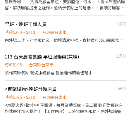
餐飲外場： ．負責為顧客帶位、安排座位、倒水。 ．將菜單遞給顧
客、解決顧客提出之疑問，並給予餐點上的建議。 ．後續將顧客點
餐訊息通知廚房做餐，或可進行簡易餐飲之料理，如：烤土司或調
配飲料等。 ．於顧客用餐完畢後，負責收拾碗盤與清理環境。 ．並
早班、晚班工讀人員
1週前
負責結帳、收銀等工作。 餐飲內場： ．擔任廚師的助手，處理烹飪
前與烹飪中之準備工作與其他餐廳相關事務。 ．負責洗、剝、削、
時薪$200 ~ $210
台東縣台東市
切各種食材。 ．負責清理工作環境、設備和餐具。 ．準備不同餐點
內外場工作、外場服務及、環境清潔打掃、食材備料及出餐服務。
所需要的食材。 ．協助測量食材的容量與重量。 ．負責擺盤、打包
外帶服務。
113 台東農會餐廳 早班服務員(兼職)
1週前
時薪$196
台東縣台東市
製作美味餐點 親切服務顧客 餐廳運作的最佳幫手
<東聚鍋物>晚班計時店員
1天前
時薪$196 ~ $210
台東縣台東市
<東聚火鍋>徵才中! 享團保、每月業績獎金、員工餐 歡迎對餐飲有
熱忱夥伴加入我們！ 【工作內容】 1. 外場顧客服務、內外場點餐送
餐等 2. 廚房備料配鍋，內場製作餐點及送餐 4. 維持內外場整潔，餐
具清潔與店內清潔 5. 配合店長調度協助各項任務 【工作時間】 晚
班：18:00~24:00 or 01:00 ＊ 不分內外場，所有崗位皆需要學習，