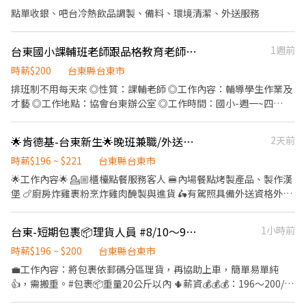
詳洽 - 10:00~22:00(兩頭班、中間休2～3小時) 【薪資福利】
點單收銀、吧台冷熱飲品調製、備料、環境清潔、外送服務
NT200~NT230 *視工作表現考核調整時薪 💙完整教育訓練，挑
戰高時薪💙 💙每週彈性排班制，同享有薪年假💙 💙上班日提供免費
台東國小課輔班老師跟品格教育老師 協會接送司機或協會助理
1週前
多樣化菜色員工餐💙 💙本人憑員工證享有集團員工用餐優惠💙
時薪$200
台東縣台東市
排班制不用每天來 ◎性質：課輔老師 ◎工作內容：輔導學生作業及
才藝 ◎工作地點：協會台東辦公室 ◎工作時間：國小-週一~四
12:40~19:30(視學生放學時間而定) 排班制不用每天來 ◎工作內容：
到國小學校進行繪本故事品格教育、批改學生本 ◎工作地點：國小
🌟肯德基-台東新生🌟晚班兼職/外送人員
2天前
學校(較遠學校有專車接送) ◎期限/時間：週一至週五約
7:30am~8:40am(每堂約30~40分，需提早集合) ◎條件：熱情不害
時薪$196 ~ $221
台東縣台東市
羞、善教學、能進行課室管理者。 排班制不用每天來 ◎性質：課輔
🌟工作內容🌟 💁🏼櫃檯點餐服務客人 🍔內場餐點烤製產品、製作漢
老師 ◎工作內容：接送參與協會活動的小孩 ◎工作地點：協會辦公
堡 🍗廚房炸雞裹粉烹炸雞肉醃製與進貨 🛵有駕照具備外送資格外送
室 ◎工作時間：國小-週一~四12:40~19:30(視學生放學時間而定) 協
服務 📌時間彈性 4-8小時 可調整
會助理 協會總務等雜務，如整理協會餐廳、服務員
台東-短期包裹📦理貨人員 #8/10～9/24
1小時前
時薪$196 ~ $200
台東縣台東市
💼工作內容：將包裹依郵碼分區理貨，再協助上車，簡單易單純
👍，需搬重。#包裹📦重量20公斤以內 🌵薪資💰💰💰：196～200/時
📌遇國定假日上班雙薪計算 🫐：領薪方式：銀行匯款 📅：領薪日