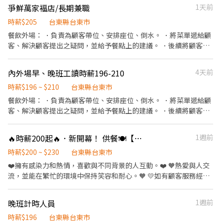
配飲料等。 ．於顧客用餐完畢後，負責收拾碗盤與清理環境。 ．並
爭鮮萬家褔店/長期兼職
1天前
負責結帳、收銀等工作。 餐飲內場： ．擔任廚師的助手，處理烹飪
前與烹飪中之準備工作與其他餐廳相關事務。 ．負責洗、剝、削、
時薪$205
台東縣台東市
切各種食材。 ．負責清理工作環境、設備和餐具。 ．準備不同餐點
餐飲外場： ．負責為顧客帶位、安排座位、倒水。 ．將菜單遞給顧
所需要的食材。 ．協助測量食材的容量與重量。 ．負責擺盤、打包
客、解決顧客提出之疑問，並給予餐點上的建議。 ．後續將顧客點
外帶服務。
餐訊息通知廚房做餐，或可進行簡易餐飲之料理，如：烤土司或調
配飲料等。 ．於顧客用餐完畢後，負責收拾碗盤與清理環境。 ．並
內外場早、晚班工讀時薪196-210
4天前
負責結帳、收銀等工作。 餐飲內場： ．擔任廚師的助手，處理烹飪
前與烹飪中之準備工作與其他餐廳相關事務。 ．負責洗、剝、削、
時薪$196 ~ $210
台東縣台東市
切各種食材。 ．負責清理工作環境、設備和餐具。 ．準備不同餐點
餐飲外場： ．負責為顧客帶位、安排座位、倒水。 ．將菜單遞給顧
所需要的食材。 ．協助測量食材的容量與重量。 ．負責擺盤、打包
客、解決顧客提出之疑問，並給予餐點上的建議。 ．後續將顧客點
外帶服務。
餐訊息通知廚房做餐，或可進行簡易餐飲之料理，如：烤土司或調
配飲料等。 ．於顧客用餐完畢後，負責收拾碗盤與清理環境。 ．並
🔥時薪200起🔥．新開幕！ 供餐🍽️【瓦城-台東秀泰店】外場兼職服務人員
1週前
負責結帳、收銀等工作。 餐飲內場： ．擔任廚師的助手，處理烹飪
前與烹飪中之準備工作與其他餐廳相關事務。 ．負責洗、剝、削、
時薪$200 ~ $230
台東縣台東市
切各種食材。 ．負責清理工作環境、設備和餐具。 ．準備不同餐點
❤️擁有感染力和熱情，喜歡與不同背景的人互動。❤️ 🧡熱愛與人交
所需要的食材。 ．協助測量食材的容量與重量。 ．負責擺盤、打包
流，並能在繁忙的環境中保持笑容和耐心。🧡 💛如有顧客服務經驗
外帶服務。
將優先考慮。💛 【工作內容】 - 積極參與顧客接待與服務，確保
每位顧客的滿意度。 - 負責確保餐廳環境和品質的維護，為客人提
晚班計時人員
1週前
供優質的用餐環境。 - 專業介紹餐點，同時善於銷售，提升餐廳業
績 【上班時間/休假制度】 - 依營運需求彈性排班,工作時間面試
時薪$196
台東縣台東市