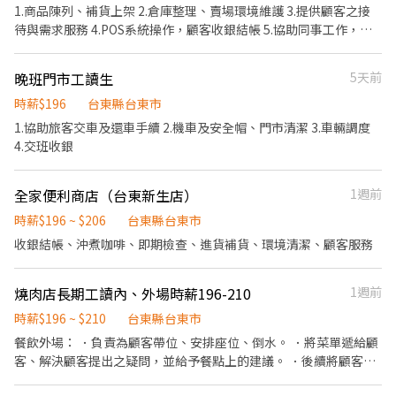
1.商品陳列、補貨上架 2.倉庫整理、賣場環境維護 3.提供顧客之接
待與需求服務 4.POS系統操作，顧客收銀結帳 5.協助同事工作，完
成主管交辦事項 6.依分店營運狀況配合排班
晚班門市工讀生
5天前
時薪$196
台東縣台東市
1.協助旅客交車及還車手續 2.機車及安全帽、門市清潔 3.車輛調度
4.交班收銀
全家便利商店（台東新生店）
1週前
時薪$196 ~ $206
台東縣台東市
收銀結帳、沖煮咖啡、即期檢查、進貨補貨、環境清潔、顧客服務
燒肉店長期工讀內、外場時薪196-210
1週前
時薪$196 ~ $210
台東縣台東市
餐飲外場： ．負責為顧客帶位、安排座位、倒水。 ．將菜單遞給顧
客、解決顧客提出之疑問，並給予餐點上的建議。 ．後續將顧客點
餐訊息通知廚房做餐，或可進行簡易餐飲之料理，如：烤土司或調