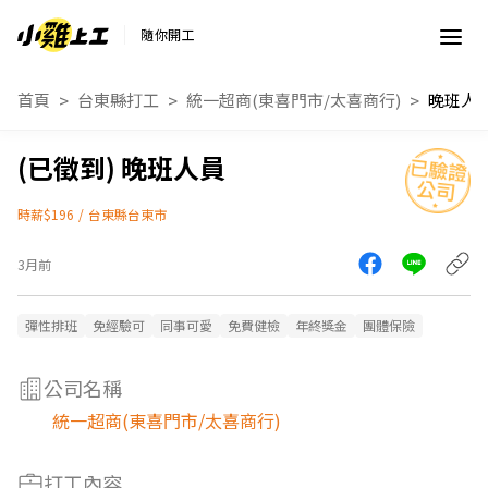
隨你開工
首頁
台東縣打工
統一超商(東喜門市/太喜商行)
晚班人
晚班人員
時薪$196
/
台東縣台東市
3月前
彈性排班
免經驗可
同事可愛
免費健檢
年終獎金
團體保險
公司名稱
統一超商(東喜門市/太喜商行)
打工內容