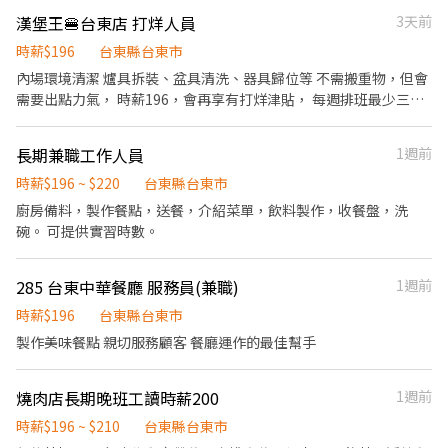
期：分兩次9/10號、10/01領薪 ⏰工作時間： 📍需可配合兩個時段
漢堡王🍔台東店 打烊人員
3天前
上班 早上6:30-9:30 下午16:00-19:00 🌟實際下班時間依當天包裹📦
時薪$196
台東縣台東市
量為準 🏖️休假規定： 固定上週一到週五，休六、日
內場環境清潔 爐具拆裝、盆具清洗、器具歸位等 不需搬重物，但會
需要出點力氣， 時薪196，會再享有打烊津貼， 每週排班最少三工
作天。 歡迎有兼職需求的朋友， 可以與我們聯繫。
長期兼職工作人員
1週前
時薪$196 ~ $220
台東縣台東市
廚房備料，製作餐點，送餐，介紹菜單，飲料製作，收餐盤，洗
碗。 可提供實習時數。
285 台東中華餐廳 服務員(兼職)
1週前
時薪$196
台東縣台東市
製作美味餐點 親切服務顧客 餐廳運作的最佳幫手
燒肉店長期晚班工讀時薪200
1週前
時薪$196 ~ $210
台東縣台東市