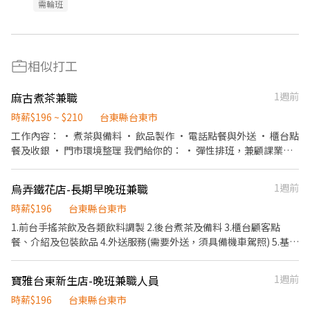
需輪班
相似打工
麻古煮茶兼職
1週前
時薪$196 ~ $210
台東縣台東市
工作內容： • 煮茶與備料 • 飲品製作 • 電話點餐與外送 • 櫃台點
餐及收銀 • 門市環境整理 我們給你的： • 彈性排班，兼顧課業生
活 • 團隊合作氣氛融洽 沒經驗沒關係，我們會有詳細教學，歡迎你
的加入！
烏弄鐵花店-長期早晚班兼職
1週前
時薪$196
台東縣台東市
1.前台手搖茶飲及各類飲料調製 2.後台煮茶及備料 3.櫃台顧客點
餐、介紹及包裝飲品 4.外送服務(需要外送，須具備機車駕照) 5.基本
店務處理、門市清潔 需依店內需求排班
寶雅台東新生店-晚班兼職人員
1週前
時薪$196
台東縣台東市