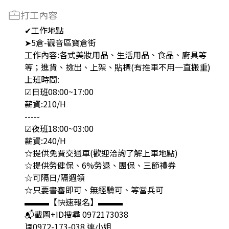
打工內容
✔工作地點
➤5倉-觀音區寶倉街
工作內容:各式美妝用品、生活用品、食品、廚具等
等；進貨、撿出、上架、貼標(有推車不用一直搬重)
上班時間:
☑日班08:00~17:00
薪資:210/H
-----
☑夜班18:00~03:00
薪資:240/H
☆提供免費交通車(歡迎洽詢了解上車地點)
☆提供勞健保、6%勞退、團保、三節禮券
☆可隔日/隔週領
☆只要書審即可、無經驗可、等當兵可
▬▬▬【快速報名】▬▬▬
📬截圖+ID搜尋 0972173038
🎏0972-173-038 連小姐