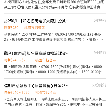
♨️視訊面試♨️ #包吃包住,全都免費 日班時薪260 夜班時薪300 加班
論你想長期穩定賺，還是臨時單日加減賺，都可以快速報名安排。
無上限❣️ ⭕️當天面試當天公佈❣️結果不用等 ⭕️長期穩定轉正才實在❣️
【應徵方式】 打開 𝑳𝒊𝒏𝒆 搜尋 ID：@jg111 聯繫專員：佳群-小樂專
年終10個月不是夢 ⭕️週週領免煩惱❣️週預支最高1萬 ⭕️加班自由控❣️
員 傳送訊息：「姓名 + 電話 + 截圖此職缺」 名額有限，報名從速，
賺多少自己決定 ⭕️外縣市免擔心供吃供住❣️住宿超省錢只需100清潔
1對1專人為您服務！
💰250/H【知名德商電子大廠】撿貨盤點人員｜桃園觀音 #長短期皆可
5小時前
費 ⭕️免費提供體檢❣️體檢免花錢 免經驗｜提供教育訓練｜ 【工作內
容】 電子產品機台操作、組裝、品檢、測試...... 依據學歷經驗面試並
時薪$250
桃園市觀音區
分發不同部門 ＊主要生產：蘋果及太陽能的印刷電路板、燈管、逃
薪資待遇： 250 /小時 工作時間： 08:00-17:00 (見紅就休) 1.長期
生燈、LED....等 【工作時間】:12H,固定班 日班: 08:00~20:00 晚班:
2.8、9月短期工作 工作職責與條件要求 📝 核心內容： ．撿貨、理
20:00~08:00 吃飯用餐、休息時間共2H 工時10H 留任獎金10000*3
貨、封箱與搬貨作業 (最重一箱約 15 公斤) ．商品掃描、列印標籤與
5000*3 薪資如下: 20天 日班5萬5+1萬 。 夜班6萬4+1萬 22天 日班6
貼標作業 ．將貼標完的商品搬運至指定位子 ．須配合現場狀況彈性
觀音(寶倉街)知名電商誠徵物流理貨員 時薪245-280／H
9小時前
萬4+1萬 。 夜班7萬4+1萬 26天 日班8萬3+1萬 。 夜班9萬6+1萬 *加
調整工作內容 (如撿貨與貼標互相機動支援) ．其他主管交辦事項 條
班費都照基法規定*1.3334 *1.6667 *2.3334 *2.6667 加班費試算
件要求： ．需具備使用 PDA 系統經驗 (掃描型非手寫輸入) ．具備
時薪$245 ~ $280
桃園市觀音區
260*1.6667=433 / 260*2.6667=693 300*1.6667=500 /
基礎英文判斷能力 (單純辨識英文字母即可) ．做事細心，能清楚分
■上班時段: 🔝理貨員: •0700-1600(免經驗)(周休)(排休) •0800-
300*2.6667=800 ▬▬▬▬◆◆▽歡迎來電預約面試
辨電子零件差異 (例如 USB 與 Type-C 接頭) ．具備電子產業撿貨經
1700(免經驗)(排休) •0800-1200(免經驗)(排休) •1600-0100(免
▽◆◆▬▬▬▬ 撥0973-669-580
驗者大加分 交通與停車資訊 🅿️ ．廠區內提供機車停車位，汽車需於
經驗)(排休) 檢貨/出入庫/補貨等,依照現場主管安排 🔝堆高機:
廠區外周邊自行尋找車位 📢應徵｜加賴 ID：@983auhta 或來電預
•1600-0100(排休) ■理貨、檢貨、出貨； ■名額有限，快來加入
檔期津貼發放中❮觀音寶倉❯日領2320不押薪💥電商理貨員
53分鐘前
約：02-66362428(分機216)
宗信行列； ■工作簡單，免經驗好上手； ■可日領、週領；假日不
順延匯款 ■介紹獎金(介紹&被介紹者皆可領) ■可書審 ■有免費專
時薪$240 ~ $290
桃園市觀音區
車 (桃園+八德+楊梅+中壢+平鎮)
⭐也有單天報班臨時工，時薪比廠區多五元，可詢問招募人員⭐ ▶工
作內容 進貨、理貨、揀貨、盤點庫存管理、電拖車(不一定會使用)
━━━━━━━━━━━━━━━━━ ▶工作地點 ﹝觀音倉﹞桃園