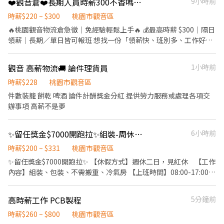
❤️觀音倉❤️長期人員時薪300不香嗎❤️隔日領薪❤️有長期有臨時❤️歡迎詢問免付費
9小時前
時薪$220 ~ $300
桃園市觀音區
🔥桃園觀音物流倉急徵｜免經驗輕鬆上手🔥 💰最高時薪 $300｜隔日
領薪｜長期／單日皆可報班 想找一份「領薪快、班別多、工作好上
手」的工作嗎？ 桃園觀音物流倉現在熱烈招募中！ 免經驗可報名，
簡單物流作業，環境氛圍輕鬆，想快速上工趕快卡位 💪 ✨【這份工
觀音 高薪物流🚚 論件理貨員
1小時前
作很適合你】 ✅ 薪資發放超快：當日薪資含加班費，隔日發放，遇
假日順延 ✅ 免經驗可：工作簡單易上手，環境氛圍輕鬆 ✅ 班別選擇
時薪$228
桃園市觀音區
多：早班、晚班、夜班、短時段都有 ✅ 彈性報班：長期穩定派駐或
件數裝籠 餅乾 啤酒 論件計酬獎金分紅 提供勞力服務或處理各項交
臨時單日支援皆可 ✅ 多項津貼：具堆高機證照或擔任小幫手，另享
辦事項 高薪不是夢
每月獎金加給 📍【工作地點】 觀音倉：桃園市觀音區寶倉街108號
C棟1樓 📦【工作內容】 貨品揀貨、理貨作業 出入庫管理、庫位補
✨留任獎金$7000開跑拉✨組裝-周休-早班吹涼涼-隔日領
6小時前
貨 簡單物流作業，環境輕鬆好上手 ⏰【班別與薪資｜合計時薪】 🔥
長期派駐｜排休可選 🌙 夜 班 22:00–07:00｜$295~$300 ☀️ 早 班
時薪$200 ~ $331
桃園市觀音區
07:00–16:00｜$240~$255 (有排休/周休) ☀️ 早 班 08:00–17:00｜
✨留任獎金$7000開跑拉✨ 【休假方式】週休二日，見紅休⠀ 【工作
$245~$255 🌤 早班短 08:00–12:00｜$225~$240 🌆 晚 班 16:00–
內容】組裝、包裝、不需搬重、冷氣房 【上班時間】08:00-17:00
01:00｜$270~$280 ⚡臨時支援｜可單日報班 ☀️ 早 班 07:00–16:00
【上班地點】中壢 【休息時間】用餐一小時 【中午用餐】自理(有
｜$230 🌤 早８短 08:00–12:00｜$220~$230 🌆 晚 班 16:00–
冰箱/微波爐/咖啡機)團膳 免費汽機車停車場 無經驗可以.專人教學
01:00｜$245~$260 🌙 夜短班 22:00–02:00｜$230~$245 🌙 夜10班
高時薪工作 PCB製程
5分鐘前
私訊娜NA報名🩵 @jg222 快速應徵點👉 https://lin.ee/ELNEWLY
22:00–07:00｜$250~$270 🍱【伙食資訊】 伙食需自理，可代訂便
時薪$260 ~ $800
桃園市觀音區
當 休息時間不可離廠 📌名額有限，想卡高時薪夜班請盡快詢問！ 不