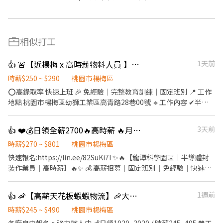
相似打工
👍 🚨【近楊梅 x 高時薪物料人員 】固定班｜週休六日｜無經驗可 🔥
1天前
時薪$250 ~ $290
桃園市楊梅區
⭕高錄取率 快速上班 🎉 免經驗｜完整教育訓練｜固定班別 📍 工作
地點 桃園市楊梅區幼獅工業區高青路28巷00號 🔹工作內容 ✔半導
體零件收貨/包裝出貨作業 ✔成品搬運、定位上架 ✔數位化技能學習
並操作現代化倉儲作業系統 ✔ 其他主管交辦的彈性庶務 每日工作 8
👍 ❤️💰日領全薪2700🔥高時薪 🔥月休 15天🔥休假多多🔥表現良好可轉正
3天前
小時，固定班別不輪班 🕒固定班別（免輪班） 🔸 早班｜08:00－
17:00（休息1小時） 🔸 中班｜15:00－24:00（休息1小時） 🔸 夜班
時薪$270 ~ $801
桃園市楊梅區
｜23:00－08:00（休息1小時） 💰薪資待遇 ⭐日班 08:00-17:00
快速報名:https://lin.ee/82SuKi7I ✨🔥【龍潭科學園區｜半導體封
$250(H) ⭐$44,000 含加班約 $64,000 ⭐中班 15:00-24:00 $265(H)
裝作業員｜高時薪】🔥✨ 💰 高薪招募｜固定班別｜免經驗｜快速上
⭐$46,640 含加班約$67,120 ⭐夜班 23:00-08:00 $290(H) ⭐$51,040
工 💵 薪資待遇（含津貼） ☀️ 日班 時薪270元 🌙 夜班 時薪300元 🔥
含加班約 $72,320 ━━━━━━━━━━ 🎁【福利制度】 ✅ 勞保／
配合加班，高薪不是夢！ ✅ 日班最高約 60,000元 ✅ 夜班最高約
👍 🦐【高薪天花板蝦蝦物流】🦐大園 / 楊梅/威獅/青埔
1週前
健保／勞退6％ ✅ 團體保險 ✅ 三節禮券／禮盒 ✅ 上百家特約商店優
67,000元 💵 可日領2,700元 💵 可週領1,700元／天
惠 ✅ 穩定加班機會，想多賺沒問題！ ━━━━━━━━━━ 📣【應
━━━━━━━━━━━━━━ 📍 工作地點 桃園市龍潭區｜龍園五
時薪$245 ~ $490
桃園市楊梅區
徵條件】 ✔ 可接受穿著無塵衣 ✔ 可配合加班 ✔ 無經驗可、二度就
路（龍潭科學園區） 🚗 楊梅愛買 約8分鐘 🚗 龍潭大池 約10分鐘 🚗