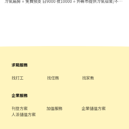
冷氣廠房 ⭐ 免費預支 日9000 夜10000 ⭐ 外縣市提供冷氣宿舍/不住
08:00~17:00 晚班：18:00~03:00 【是否須配合加班】:視訂單(基本
超有感 💰 🉑 不加班也OK 🉑 日領／周領彈性選 🎯 工作簡單不燒腦
宿補助$4000/月 【獎金制度】 ⭕ 久任獎金 任職滿第一到三個月
上不太需要、可不加班) 【休假制度】: 排休制 【勞健保.勞退.團
💼 輕鬆上手、久做不累
時，各發10,000元久任獎金 任職滿第四到六個月時，各發 5,000元
保】：有 【 工作特色 】: 1.廠區有工業大電風扇，環境不悶熱 2.免
════════════════════════ 🎁 超優福利
久任獎金 (六個月共計 45,000元) ⭕ 介紹新人獎金 第一、二個月
費供餐、不定期獎金加碼獎金專案 3.廠區免費汽、機車停車 【工作
一次到位 🎁 (☞ﾟヮﾟ)☞ 🚍 免費交通車｜桃園／新北／新竹都有 (☞ﾟ
時，各發 10,000元獎金 (兩個月共計 20,000元) - 【職缺重點】 ▹內
要求】: 需能搬重(大約5KG上下)、接受走動式久站 【工作地點】: 桃
ヮﾟ)☞ 📦 工作內容單純（理貨／包裝／貼標） (☞ﾟヮﾟ)☞ 👕 不用穿
容: PCB面板產品➜PCB機台操作、產品檢驗、測試 ▸久站/久坐、可
園市觀音區寶倉街
無塵衣、不用靜電衣 (☞ﾟヮﾟ)☞ 🎓 免經驗・免學歷，新手友善 (☞ﾟ
配合加班 ▹地點: 桃園市觀音區成功路一段 ▹休假: 做四休二 月休9-10
ヮﾟ)☞ 🍱 免費供餐｜伙食免擔心 (☞ﾟヮﾟ)☞ 💰 全勤獎金1000元
天 ▹發薪: 每月10號/可申請借支 - 【薪資時間】 ▸＄２６０固定日班
（條件依照廠區公告）
08:00 ~ 20:00 ▸＄３００固定夜班20:00~ 08:00 - 【福利亮點】 ✔ 依
════════════════════════ 🕐 上班時間
照勞基法規定的各項福利 ✔ 三節禮金/禮品 ✔ 免手續借支薪水 ✔ 轉
＆ 薪資（含津貼） 🕐 📅 休假制度✔ 周休二日（休六日） ☀️ 日班｜
正機會 - ✉ 快速應徵連結：https://lin.ee/HNelm1U (截圖此篇內文
求職服務
08:00－17:00 💲200／H 約 $35,200 🌙 晚班｜18:00－03:00
更快速)
💲230／H 約 $40,480
找打工
找任務
找家教
════════════════════════ 🏢 工作內容
超簡單 🏢 📦 電商商品理貨、上架 📌 揀貨／包裝／貼標 💡 流程單純
💡 ════════════════════════ 📍 上班地
企業服務
點 📌 桃1廠｜大園區建國路 📌 桃5廠｜觀音區寶倉街
════════════════════════ 🚌 交通超方
便 🚌 🚍 日班／晚班皆有交通車 🆓 免費接駁｜多站點｜站站可上 👉
刊登方案
加值服務
企業儲值方案
詳細路線：https://pse.is/82xgds 匯款帳戶：永豐銀行 資金上若有
人派儲值方案
需求可申請：日領日班一天1200、夜班一天1500 剩下薪資＋加班
費計算日：每月1-31日,次月15日發薪 －－ 📩【應徵方式】 ✨ 歡迎