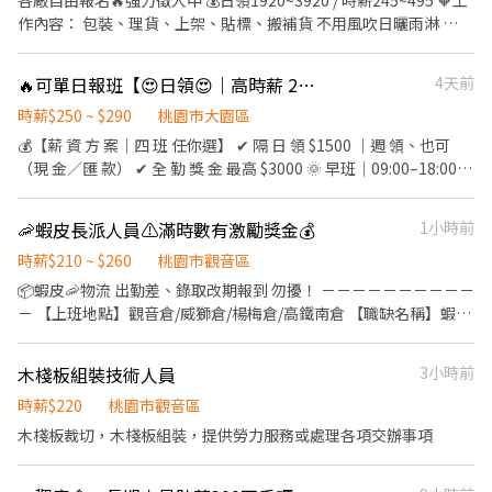
各廠自由報名🔥強力徵人中 💰日領1920~3920 / 時薪245~495 🧡工
業可 🔥 想進入半導體產業、穩定賺高薪，現在就是好機會！ -------
平鎮工業區、烏樹林 約10分鐘 ━━━━━━━━━━━━━━ 🛠
作內容： 包裝、理貨、上架、貼標、搬補貨 不用風吹日曬雨淋 🌤️
---------------------------------------------------------------- 報名
工作內容 ✔ 客製化半導體微型模組封裝 ✔ 機台操作、上下料 ✔ 產
新手也OK，現場有人教 ✨ 📍上班地點（任選）： 楊梅:桃園市楊梅
請加好友，告知大名跟電話專員優先回覆唷 ✅聯絡窗口：李專員
品組裝、檢驗、包裝 ✔ 完成主管交辦事項
區和平路000號 威獅:桃園市楊梅區梅獅路二段000000 大園:桃園市
0908-212298 ✅ID搜尋：@425gsxrr -想了解更多工作資訊快加我
🔥可單日報班【😍日領😍｜高時薪 290】大園物流人員強力招募中！🔥
4天前
━━━━━━━━━━━━━━ ⏰ 上班時間 ☀️ 日班｜07:00－
大園區建國路000號 高鐵:桃園市中壢區高鐵南路四段000號 🕘 威獅
唷 -
19:10 🌙 夜班｜19:00－07:10 📅 做二休二（固定班別） 🍱 中午休
倉 早班｜ 08:00－17:00 晚班｜ 16:00－01:00 夜班｜ 22:00－07:00
時薪$250 ~ $290
桃園市大園區
息60分鐘，用餐自理 ━━━━━━━━━━━━━━ 🎁 福利制度
🕘楊梅倉 早班｜08:00－17:00 晚班｜18:00－03:00 大夜｜00:00－
💰【薪 資 方 案｜四 班 任你選】 ✔ 隔 日 領 $1500 ｜週 領、也可
✅ 勞保、健保、勞退6%提撥 ✅ 三節禮金（依公司規定） ✅ 工作穩
09:00 🕘大園 早班｜09:00-18:00 晚班｜15:00-00:00 晚八｜20:00-
（現 金／匯 款） ✔ 全 勤 獎 金 最高 $3000 🌞 早班｜09:00–18:00
定、長期職缺 ✅ 日領／週領制度 ✅ 免經驗可，完整教育訓練 📌 應
00:00 大夜｜00:00-09:00 -------------班別任選--------------🕘
排休：時薪 $ 250 週休：時薪 $ 240 🌇 晚班｜15:00–24:00 排休：時
徵條件 ✔ 可接受久站作業 ✔ 可配合搬運物料 ✔ 可配合加班 ✔無塵
【排休/ 週休 /休日一】 🎯適合族群： 想多存錢💰 /一起來蝦蝦倉賺
薪 $ 280 週休：時薪 $ 270 🌙 大夜班｜24:00–09:00 排休：時薪 $
衣 ✔顯微鏡 📩 想加入半導體產業、挑戰高薪嗎？ 歡迎立即私訊報名
🦐蝦皮長派人員⚠️滿時數有激勵獎金💰
1小時前
一波🔥 日領全薪 / 週領最高1萬 📱加 ʟɪɴᴇ快速報名趕快卡位 點擊快
290 週休：時薪 $ 280 🌆 晚八班｜20:00–24:00 排休：時薪 $ 270 週
或預約面試，名額有限，額滿為止！
速✚好友： https://lin.ee/JefzYJo #提供住宿 #免費供餐 #日領全薪
休：時薪 $ 260 🔸 可自由報班、無天數限制 🔸 想排多少、想賺多少
時薪$210 ~ $260
桃園市觀音區
#高額週領一萬 #蘆竹 #南崁 #大園#青埔#中壢#楊梅#威獅 #轉他人
你自己決定！ 📦【工作內容簡單好上手】 🔸蝦皮包裹分貨 🔸刷條碼
📦蝦皮🦐物流 出勤差、錄取改期報到 勿擾！ －－－－－－－－－－
帳戶 #現金 #日領#週領 ⚡️⚡️⚡️名額有限 截圖✚ ʟɪɴᴇ 報名 ⚡️⚡️⚡️ 安心求
/ 貼條碼 🔸物流箱作業 ➡ 超簡單！無經驗也能快速上手！ 🗓️【休假
－ 【上班地點】觀音倉/威獅倉/楊梅倉/高鐵南倉 【職缺名稱】蝦皮
職請找💼徐小姐
制度】 月 排 休 8–9 天 / 週休/休日一皆可選 彈性排班，兼 職、長期
長派人員 【工作內容】撿貨、分貨、出貨、上架、退貨 （輕鬆簡單
都歡迎 📍【工作地點】 桃園市大園區建國路102 號（交通方便） 📲
好上手！） 【時間薪資】 💡蝦皮長派全部職缺 🔥早班時段：09:00-
木棧板組裝技術人員
3小時前
【立即應徵】 📩 L I N E：@504uxsvg（記得加@） 👉 點這裡快速
18:00/06:00-15:00 時薪：依照蝦皮公告🪧 🔥晚班時段：15:00-
加入：lin.ee/p5sJ6dz 📞 手機：0966-889-686 鼎倫國際歡迎你加
24:00/20:00-24:00 時薪：依照蝦皮公告🪧 💰蝦皮獎金超優渥 好職
時薪$220
桃園市觀音區
入！ 🎉【員工福利】 👍 不欠薪、不拖薪、無任何手續費 👍 滿三個
缺千萬別錯過 💰薪資週領/有需求可申請隔日領！！！！！不壓薪
木棧板裁切，木棧板組裝，提供勞力服務或處理各項交辦事項
月享：三節禮品＋生日禮金 👍 鼎倫限定活動：#鼎倫音樂節、員工
【休假方式】排休 【職缺備註】出勤良好
聚餐、摸彩 🎁 業界唯一！福利好到超有感！ 鼎倫國際歡迎你加入！