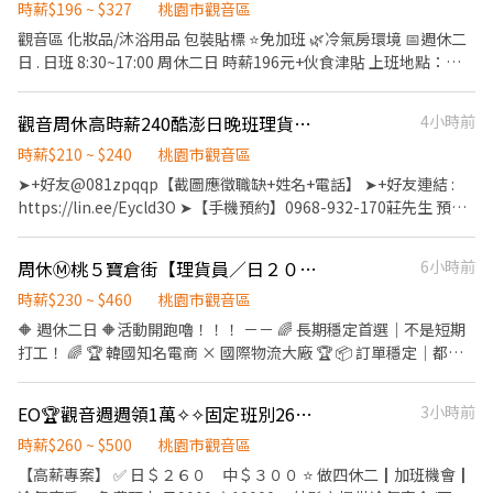
段：18:00-00:00（新手初期6小時，熟手可以往後上） 時薪：$225
時薪$196 ~ $327
桃園市觀音區
保及勞退6％ 2.到職滿3個月可享三節禮品
第九小時開始💰：$270/時 ⚠️一週需報班4-5天 🧷月滿時數100小時
觀音區 化妝品/沐浴用品 包裝貼標 ⭐免加班 🌿冷氣房環境 📅週休二
另有獎金💰 【休假方式】排休 【職缺備註】出勤良好
日 . 日班 8:30~17:00 周休二日 時薪196元+伙食津貼 上班地點：觀
音區大觀路四段 工作內容：化妝品/沐浴用品貼標、包裝等等，工作
簡單好做。 . ⭐可週領 ⭐工廠供餐 ⭐長期工作 . 🔹無經驗可 🔹享勞健
觀音周休高時薪240酷澎日晚班理貨員/可日領/可不加班/無經驗可/書審-KO
4小時前
保、團保、勞退 🔹三節禮金或禮品 🔹週領或預支無手續費 .
▬▬▬【快速報名】▬▬▬ 歡迎 0980479188葉先生洽詢 請截圖洽
時薪$210 ~ $240
桃園市觀音區
詢
➤+好友@081zpqqp【截圖應徵職缺+姓名+電話】 ➤+好友連結 :
https://lin.ee/Eycld3O ➤【手機預約】0968-932-170莊先生 預
約：加入後立即為您服務：截圖並留您的大名/連絡電話，優先為您
安排！ *韓國知名大廠-急徵高時薪網購商品倉庫理貨人員、大公司
周休Ⓜ️桃５寶倉街【理貨員／日２００晚２３０】免費供餐．免費交通車
6小時前
穩定職缺、無經驗可、書審錄取通過可立即安排上班、工作簡單/主
管.同事好相處 !!!可日領 : 一天最高1500 【薪資】:(可不加班，若有
時薪$230 ~ $460
桃園市觀音區
申請加班，加班費以勞基法計算) ✅排休班 ✅日班時薪：210 元/時
🔶 週休二日 🔶活動開跑嚕！！！ －－ 🌈 長期穩定首選｜不是短期
✅晚班時薪：240 元/時 ✅供全勤獎金1000元 ✅周休班 ✅日班時薪：
打工！ 🌈 🏆 韓國知名電商 × 國際物流大廠 🏆 📦 訂單穩定｜都有
200 元/時 ✅晚班時薪：230 元/時 ✅供全勤獎金1000元 ＝＝＝＝＝
班｜越做越穩定
＝＝＝＝＝＝＝＝＝＝＝＝＝＝＝＝＝＝＝＝＝ 【工作內容】: 理貨
════════════════════════ 🚀 超夯職
EO🏆觀音週週領1萬✧✧固定班別260/300⸝久任+介紹獎金⸝外縣市冷氣宿舍
3小時前
員 : 檢貨、理貨、包裝、出貨、加工、上架、退貨、便服上班、走動
缺・大量開缺中 🚀 ✨ 免二面｜快速報到｜立即上工 ✨ 🔔 穩定工作
式作業(依現場工作指派為原則) 文書 : 1.文書作業的工作，也是要協
重點一次看 🔔 🔶 長期可做｜非短期 🔶 訂單量大｜工作不間斷 🔶 班
時薪$260 ~ $500
桃園市觀音區
助現場的工作，工作比例不一定 2.要知道如何電腦操作，基本Excel
表固定｜收入穩定
【高薪專案】 ✅ 日＄２６０ 中＄３００ ⭐ 做四休二┃加班機會┃
(重複值、SUM、IF)比對加減要會 【工作時間】: 日班：
════════════════════════ 💰 薪資福利