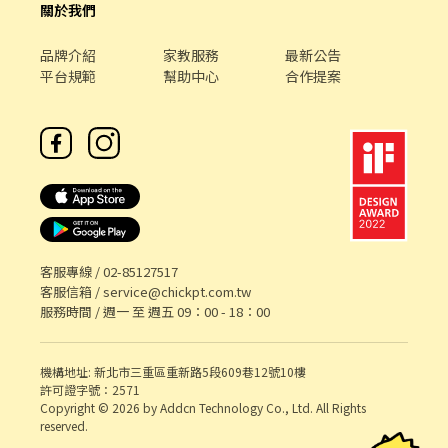
關於我們
立即預約面試 ✨ 想了解更多、直接報名都可以👇
┏━━━━━━━━━━┓ ☎️電洽：0975-725600米絲蒂 ☀️加入官
方帳號：@zue6898d 🔹 加入後留言：「姓名＋電話＋截圖應徵的
品牌介紹
家教服務
最新公告
職缺」 或▶️點我加好友：https://lin.ee/hM3DrLL
平台規範
幫助中心
合作提案
┗━━━━━━━━━━┛
客服專線 /
02-85127517
客服信箱 /
service@chickpt.com.tw
服務時間 / 週一 至 週五 09：00 - 18：00
機構地址: 新北市三重區重新路5段609巷12號10樓
許可證字號：2571
Copyright © 2026 by Addcn Technology Co., Ltd. All Rights
reserved.