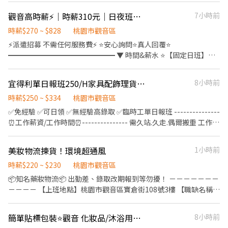
市觀音區寶倉街108號C棟1樓
觀音高時薪⚡｜時薪310元｜日夜班皆可安排｜供住宿｜供車位｜可看廠區
7小時前
━━━━━━━━━━━━━━━━━ ▶班別薪資 ﹝早班﹞07:00-
16:00，時薪240 ﹝晚班﹞16:00-01:00，時薪275 ﹝夜班﹞22:00-
時薪$270 ~ $828
桃園市觀音區
07:00，時薪290 ━━━━━━━━━━━━━━━━━ ▶休假制度
⚡派遣招募 不需任何服務費⚡ ⭐安心詢問⭐真人回覆⭐
四天自排、四天廠排 ━━━━━━━━━━━━━━━━━ ▶公司
━━━━━━━━━━━━━━━ ▼ 時間&薪水 ⭐【固定日班】：
福利 ⭐月時數達標獎金、不定期單天出勤獎金 ⭐本公司加發久任獎
07:40 ~ 19:40 (做五休二) ➡️薪水：正常出勤時薪時薪$270/361➜日
金-上班滿22天給予1000元獎金、介紹人員獎金 ⭐日領薪不押不
薪【$2882】➜工作22天可領➜【$63,404】 ➡️加班：休假加班
宜得利單日報班250/H家具配飾理貨#無經驗可#快速上工#隔日領#高錄取#長短期
8小時前
扣，不要再問惹，可用非本人帳戶
$362~721/H ➜最高可領【$83,000】 ⚡【固定夜班】：19:40 ~
━━━━━━━━━━━━━━━━━ ▶快速應徵 搜尋官方帳號：
07:40 (做五休二)(最快隔天下夜) ▶️薪水：正常出勤時薪$310/415➜
時薪$250 ~ $334
桃園市觀音區
@773osnrn 建華人力-小安，要加小老鼠喔～ 或直接點擊以下連
日薪【3,310】 最高可領【$72,000】 ➡️加班：休假加班
✅免經驗 ✅可日領 ✅無經驗高錄取 ✅臨時工單日報班 ---------------
結：https://lin.ee/89FJHKS1
$415~828/H ➜最高可領【$95,000】
⏰工作薪資/工作時間⏰--------------- 需久站.久走.偶爾搬重 工作地
━━━━━━━━━━━━━━━ ▼ 工作地點 ✨【桃園觀音區】大
點:桃園市觀音區新富路 工作內容:家具、傢飾用品 物流 工作時
同一路18號 ━━━━━━━━━━━━━━━ ▼ 工作重點 ✨【工
間:09:00~18:00 10點班:下節10分鐘，中午休1H 薪資:時薪250元 ■
美妝物流揀貨！環境超通風
1小時前
作內容】： 印刷電路板材料生產製程，機台操作、主管代辦事項及
自理,可離廠 ---------------------------------------------------- 宜
站別支援 ✨【休假制度】：做五休二
得利-網購組*2 長期 網購商品撿貨 (emoji) ⚠️上班時間
時薪$220 ~ $230
桃園市觀音區
━━━━━━━━━━━━━━━ ▼ 工作制度 ✨【休息制度】：每
09:00~18:00(需要配合8點排班) 排休8~10天 ，需要可以接受六日上
📦知名藥妝物流📦 出勤差、錄取改期報到等勿擾！ －－－－－－－
日休息時間為2小時，依單位輪流休息 ✨【用餐制度】：免費供餐❤️
班 (廠區排，可協調)
－－－－ 【上班地點】桃園市觀音區寶倉街108號3樓 【職缺名稱】
✨【發薪制度】：1號算到月底❤️每月10號發薪水❤️可借支周領
拍燈揀貨人員 【工作內容】撿貨、分貨 （輕鬆簡單好上手！） 【時
✨【停車資訊】:供汽、機車停車位,汽車250/月(6個月$1500),機車
間薪資】 💡屈臣氏早/中班揀貨職缺 🔥早班時段：08:00-17:00 時
免費 ✨【住宿資訊】:月租費$【$2,100】/2人一間房(水電自付)
簡單貼標包裝⭐觀音 化妝品/沐浴用品 8H周休二日/冷氣房/可週領
8小時前
薪：$220 第九小時開始💰：$270/時 ⚠️一週需報班4-5天 🔥中班時
━━━━━━━━━━━━━━━ ▼ 享有制度 1.享勞保、健保、團