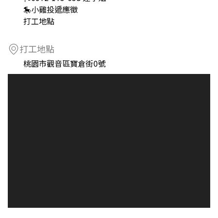
🎠小雞投遞應徵
打工地點
打工地點
桃園市觀音區寶倉街0號