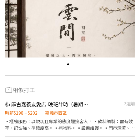
相似打工
👍 麻古嘉義友愛店-晚班計時（暑期勿試）
2週前
時薪$198 ~ $202
嘉義市西區
▪️櫃檯服務：以親切且專業的態度迎接客人。 ▪️飲料調製：需有效
率、記性強、準確度高。 ▪️補物料。 ▪️設備維護。 ▪️門市清潔、環
境維護。 ▪️外送服務。（提供店車） —————— 額外提供： 🔹不定