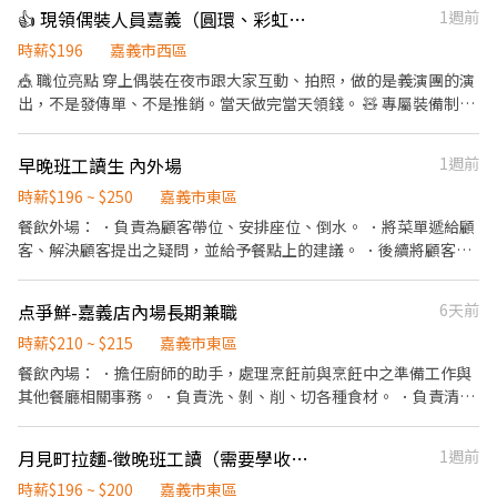
期聚餐、聚會。（自由意願） 🔹不定期活動業績達標獎金。 🔹過年
👍 現領偶裝人員嘉義（圓環、彩虹、朴子、大林等場次)
1週前
紅包獎勵。 友善的工作環境是我們的目標 歡迎有熱忱且有禮貌的
您，一起當同事❤️
時薪$196
嘉義市西區
🎪 職位亮點 穿上偶裝在夜市跟大家互動、拍照，做的是義演團的演
出，不是發傳單、不是推銷。當天做完當天領錢。 🧸 專屬裝備制
（重要） 錄取後配發一套「專屬於你」的裝備，自己保管、自己使
用，不跟別人共用。因為裝備專人專套，我們只收能穩定配合的夥
早晚班工讀生 內外場
1週前
伴——一週至少要能上三天，且需能獨自上工、自行載運裝備。只想
偶爾做一天的，這個職缺不適合。 🗓 自主報班制 沒有固定班表，也
時薪$196 ~ $250
嘉義市東區
不排你的時間，場次自己挑（每週三天以上）。臨時有事提前說一
餐飲外場： ．負責為顧客帶位、安排座位、倒水。 ．將菜單遞給顧
聲就好，不扣錢、不記點。 🌙 嘉義每週固定場次 ・週一：大林 ・
客、解決顧客提出之疑問，並給予餐點上的建議。 ．後續將顧客點
週二：彩虹夜市、湖美夜市 ・週三：彌陀、同仁夜市 ・週四：彩虹
餐訊息通知廚房做餐，或可進行簡易餐飲之料理，如：烤土司或調
夜市 ・週五：圓環 ・週六：朴子、同仁夜市、圓環、湖美夜市 ・週
配飲料等。 ．於顧客用餐完畢後，負責收拾碗盤與清理環境。 ．並
点爭鮮-嘉義店內場長期兼職
6天前
日：圓環 天天有場，任你挑三天以上；鄰近的雲林場次也可跨區報
負責結帳、收銀等工作。 餐飲內場： ．擔任廚師的助手，處理烹飪
班。 💰 薪資單純 嘉義全區同一費率，時薪最高 $196，不分場地、
前與烹飪中之準備工作與其他餐廳相關事務。 ．負責洗、剝、削、
時薪$210 ~ $215
嘉義市東區
不分遠近，沒有底薪抽成那些複雜算法。當天做完當天結，24小時
切各種食材。 ．負責清理工作環境、設備和餐具。 ．準備不同餐點
餐飲內場： ．擔任廚師的助手，處理烹飪前與烹飪中之準備工作與
內匯款或現場付現。 🌱 新手友善機制 完全沒經驗可以來。第一次先
所需要的食材。 ．協助測量食材的容量與重量。 ．負責擺盤、打包
其他餐廳相關事務。 ．負責洗、剝、削、切各種食材。 ．負責清理
做 1~2 小時試作，教你怎麼穿、怎麼動、怎麼跟客人互動，試作一
外帶服務。
工作環境、設備和餐具。 ．準備不同餐點所需要的食材。 ．協助測
樣算錢。覺得不適合，做完那次就好，不勉強、不綁約。 😄 適合對
量食材的容量與重量。 ．負責擺盤、打包外帶服務。 ．打烊清潔相
象 ・學生、二度就業、想賺外快的上班族都歡迎 ・不需要口才好，
月見町拉麵-徵晚班工讀（需要學收班）
1週前
關工作、刷地板、拉垃圾車。
會揮手、會鞠躬、會互動就夠 ・有機車等交通工具、能載運裝備、
時薪$196 ~ $200
嘉義市東區