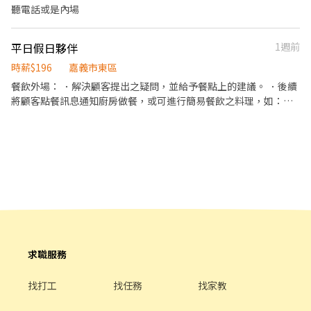
聽電話或是內場
平日假日夥伴
1週前
時薪$196
嘉義市東區
餐飲外場： ．解決顧客提出之疑問，並給予餐點上的建議。 ．後續
將顧客點餐訊息通知廚房做餐，或可進行簡易餐飲之料理，如：調
配飲料。 ．於顧客用餐完畢後，負責收拾碗盤與清理環境。 ．並負
責結帳、收銀等工作。 ．負責清理工作環境、設備和餐具。 ．負責
擺盤、打包外帶服務。
求職服務
找打工
找任務
找家教