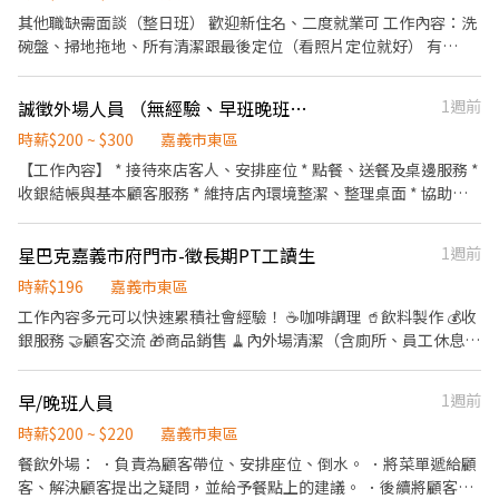
能獨自上工 ・能穩定一週上三天以上、願意自己保管專屬裝備 📍 面
其他職缺需面談（整日班） 歡迎新住名、二度就業可 工作內容：洗
試資訊 面試安排在嘉義場次現場（依上方場次表擇一），談完直接
碗盤、掃地拖地、所有清潔跟最後定位（看照片定位就好） 有
看到現場長怎樣，當天就能決定要不要試作。 👉 應徵後我們會在
SOP，目前都維持很乾淨 電洽（05）2715707或下午6點後親自至
24 小時內主動聯絡您，先聊 5 分鐘確認狀況再約面試。
東義店應徵面試！ 月見町拉麵-東義店 面試地址 ：嘉義市東區東義
誠徵外場人員 （無經驗、早班晚班皆可）
1週前
路96號
時薪$200 ~ $300
嘉義市東區
【工作內容】 * 接待來店客人、安排座位 * 點餐、送餐及桌邊服務 *
收銀結帳與基本顧客服務 * 維持店內環境整潔、整理桌面 * 協助餐
點包裝及外帶服務 * 與內場夥伴配合，維持出餐順暢 歡迎大家～
星巴克嘉義市府門市-徵長期PT工讀生
1週前
時薪$196
嘉義市東區
工作內容多元可以快速累積社會經驗！ ☕️咖啡調理 🥤飲料製作 💰收
銀服務 🤝顧客交流 🎁商品銷售 🧹內外場清潔（含廁所、員工休息
室） ⏰排班資訊： 每日4-8小時彈性排班（週排班） 國定假日、週
末、連假及過年需配合門市輪班 如遇考試、等特殊狀況可提出討論
早/晚班人員
1週前
～ 早班：06:30-13:00 晚班：15:00-22:00 （實際排班以門市需求為
主） 🌟員工福利：員工飲料、員工折扣、獎學金、勞健團保 🫶🏻徵
時薪$200 ~ $220
嘉義市東區
長期工讀生：可配合一年以上為佳
餐飲外場： ．負責為顧客帶位、安排座位、倒水。 ．將菜單遞給顧
客、解決顧客提出之疑問，並給予餐點上的建議。 ．後續將顧客點