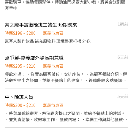
喜歡騎車，協助餐廳夥伴，轉動油門探索大街小巷，將美食送到顧
客手中
茶之魔手誠徵晚班工讀生 短期勿來
1週前
時薪$196 ~ $200
嘉義市東區
幫客人製作飲品 補充原物料 環境整潔打掃 外送
点爭鮮-嘉義店外場長期兼職
6天前
時薪$205 ~ $210
嘉義市東區
餐飲外場： ．負責為顧客帶位、安排座位。 ．為顧客餐點介紹、解
決顧客提出之疑問，並給予餐點上的建議。 ．後續將顧客點餐訊息
通知廚房做餐，或可進行簡易餐飲之料理，如：協助基本送餐工
作。 ．於顧客用餐完畢後，負責收拾碗盤與清理環境。 ．並負責結
中、晚班人員
5天前
帳、收銀等工作。
時薪$200 ~ $210
嘉義市東區
．將菜單遞給顧客、解決顧客提出之疑問，並給予餐點上的建議。
．並負責結帳、收銀等工作。 餐飲內場： ·準備工作與其他餐飲相
關前置作業。 ．負責清理工作環境、設備和餐具。 ．飲料製作。