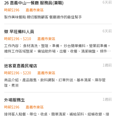
26 嘉義中山一餐廳 服務員(兼職)
6天前
時薪$196
嘉義市東區
製作美味餐點 親切服務顧客 餐廳運作的最佳幫手
徵 早班備料人員
6天前
時薪$196 ~ $210
嘉義市東區
工作內容： 食材清洗、整理，準備。 炒台簡單備料，營業前準備。
維持工作區域整潔。 需協助外場，出餐、收餐、清潔碗盤。 條件希
望： 動作俐落、做事有節奏 聽得懂指示，能獨立完成工作 細心不馬
虎 這份工作節奏單純，但需要穩定度高、能把事情做好的人，需長
迷客夏嘉義民權店
1週前
期穩定。 排班制，每周排班3天。
時薪$196 ~ $220
嘉義市東區
商品介紹、產品販售、飲料調製、訂單外送、基本清潔、庫存管
理、煮茶
外場服務生
1週前
時薪$196
嘉義市東區
接待客人點餐、帶位、收桌、簡單清潔、補給菜料、結帳收銀、接