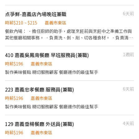
餐訊息通知廚房做餐，或可進行簡易餐飲之料理，如：烤土司或調
配飲料等。 ．於顧客用餐完畢後，負責收拾碗盤與清理環境。 ．並
点爭鮮-嘉義店內場晚班兼職
6天前
負責結帳、收銀等工作。 餐飲內場： ．擔任廚師的助手，處理烹飪
前與烹飪中之準備工作與其他餐廳相關事務。 ．負責洗、剝、削、
時薪$210 ~ $215
嘉義市東區
切各種食材。 ．負責清理工作環境、設備和餐具。 ．準備不同餐點
餐飲內場： ．擔任廚師的助手，處理烹飪前與烹飪中之準備工作與
所需要的食材。 ．協助測量食材的容量與重量。 ．負責擺盤、打包
其他餐廳相關事務。 ．負責洗、剝、削、切各種食材。 ．負責清理
外帶服務。
工作環境、設備和餐具。 ．準備不同餐點所需要的食材。 ．協助測
量食材的容量與重量。 ．負責擺盤、打包外帶服務。 ·打烊清潔相
410 嘉義吳鳳南餐廳 早班服務員(兼職)
1週前
關工作、刷地板、拉垃圾車。
時薪$196
嘉義市東區
製作美味餐點 親切服務顧客 餐廳運作的最佳幫手
223 嘉義忠孝餐廳 服務員(兼職)
6天前
時薪$196
嘉義市東區
製作美味餐點 親切服務顧客 餐廳運作的最佳幫手
129 嘉義垂楊餐廳 外送員(兼職)
4天前
時薪$196
嘉義市東區