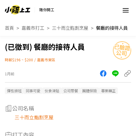
隨你開工
首頁
嘉義市打工
三十而立鮨割烹屋
餐廳的接待人員
餐廳的接待人員
時薪$196 ~ $200
/
嘉義市東區
1月前
彈性排班
同事可愛
伙食津貼
公司聚餐
團體保險
畢業轉正
公司名稱
三十而立鮨割烹屋
打工內容