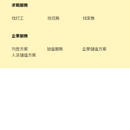
求職服務
找打工
找任務
找家教
企業服務
刊登方案
加值服務
企業儲值方案
人派儲值方案
關於我們
品牌介紹
家教服務
最新公告
平台規範
幫助中心
合作提案