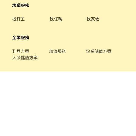
求職服務
找打工
找任務
找家教
企業服務
刊登方案
加值服務
企業儲值方案
人派儲值方案
關於我們
品牌介紹
家教服務
最新公告
平台規範
幫助中心
合作提案