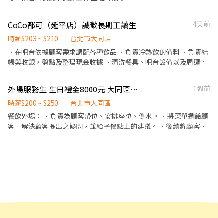
16:30～20:30 #無經驗可只要肯學有責任都歡迎你來 #上班環境好、
另外能力好的有機會可以轉正 #供餐吃到飽😈 #以上時間可配合的錄
CoCo都可（延平店）誠徵長期工讀生
4天前
取率高🤝 #時段也可以商量討論
時薪$203 ~ $210
台北市大同區
．在吧台依據顧客需求調配各種飲品 ．負責冷熱飲的備料 ．負責結
帳與收銀，盤點及整理現金收據 ．清洗餐具、吧台設備以及周遭工
作環境 ．飲品販售說明
外場服務生 生日禮金8000元 大同區火鍋店 假日班
1週前
時薪$200 ~ $250
台北市大同區
餐飲外場： ．負責為顧客帶位、安排座位、倒水。 ．將菜單遞給顧
客、解決顧客提出之疑問，並給予餐點上的建議。 ．後續將顧客點
餐訊息通知廚房做餐，或可進行簡易餐飲之料理，如：烤土司或調
配飲料等。 ．於顧客用餐完畢後，負責收拾碗盤與清理環境。 ．並
負責結帳、收銀等工作。