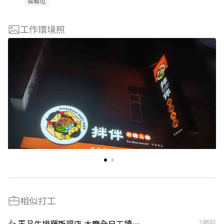
需輪班
工作環境照
相似打工
👍 王品牛排羅斯褔店 大廳全日工讀（晚班工讀等，意者內洽）
2週前