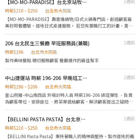
【MO-MO-PARADISE】台北京站牧場-外場兼職(早,中,晚)-C09
1週前
上。 ✅提供免費溫馨員工餐點、交通便利通勤上班很方便。 ✅歡迎
後續處理 3. 開店前準備及閉店整理作業 4. 洗滌與環境清潔 5. 完成主
無餐飲工作經驗、對餐飲業有熱忱的您，加入三澧餐飲集團。 -----
管交付工作 ✅工作時段 中班：12:00~21:00、13:00~22:00或22:30
時薪$210 ~ $250
台北市大同區
---------------------------------------------------------------------
晚班：18:00~22:30或23:00 (排班區間另安排休息時間，週六、週日
【MO-MO-PARADISE】壽喜燒鍋物/日式火鍋專門店，創造顧客最
『加入三澧 成為家人』共同創造無限可能。 1998年於台灣成立-日
有一天可排班者尤佳。) ※彈性排班可討論喔。週六與週日正常工時
美好用餐體驗，道地日式桌邊服務。 若您有兼職打工的計畫，喜歡
商三澧餐飲集團 HUMAX ASIA，屬於日本Wondertable餐飲集團在
出勤每小時再加5圓，國定假日除外。 ✅工作時段說明：依店鋪營運
充滿活力的工作環境，並期望享有多種福利，可優先選擇我們。 ✅
台分公司。 深耕台灣多年的日本與義大利美食連鎖品牌，旗下六大
需求排班；兼職人員每月可配合排班時數須達60小時以上。 ✅提供
工作內容 1. 一般點餐，送餐，收桌服務工作 2. 內、外場聯繫及顧客
連鎖餐飲品牌包含， ★義式料理餐廳：BELLINI CAFFÈ、BELLINI
206 台北民生三餐廳 早班服務員(兼職)
1週前
免費溫馨員工餐點、交通便利通勤上班很方便。 ✅歡迎無餐飲工作
諮詢服務 3. 店內環境、座位區清潔整理 4. 收銀結帳，開店前準備及
Pasta Pasta、MOLINO手工義大利麵 ★日式鍋物餐廳：Mo-Mo-
經驗、對餐飲業有熱忱的您，加入三澧餐飲集團。 -----------------
閉店整理作業 5. 完成主管交付工作 ✅工作時段 早班：09:00~17:30
時薪$196
台北市大同區
Paradise壽喜燒 ★日式天婦羅專門店：天吉屋、吉天麩羅 全台直營
--------------------------------------------------------- 『加入三澧
中班：11:00~18:00 晚班：16:00~23:00 或 17:00~23:00 ※排班區間
製作美味餐點 親切服務顧客 餐廳運作的最佳幫手
店鋪皆位於各大百貨商場，並持續穩定發展中。 -------------------
成為家人』共同創造無限可能。 1998年於台灣成立-日商三澧餐飲
另安排休息時間，週六、週日有一天可排班者尤佳。 ※彈性排班可
------------------------------------------------------- 【應徵須
集團 HUMAX ASIA，屬於日本Wondertable餐飲集團在台分公司。
討論喔。週六與週日正常工時出勤每小時再加5圓，國定假日除外。
知】 ①詳閱工作內容後，請審慎提出應徵申請。 ②履歷初審合適
深耕台灣多年的日本與義大利美食連鎖品牌，旗下六大連鎖餐飲品
中山捷運站 時薪 196-206 早晚班工讀生
1週前
✅工作時段說明：依店鋪營運需求排班；兼職人員每月可配合排班
者，將邀請實體面談，初審資格不符者則不另行通知。 ③錄取的實
牌包含， ★義式料理餐廳：BELLINI CAFFÈ、BELLINI Pasta
時數須達60小時以上。 ✅環提供免費溫馨員工餐點、交通便利通勤
時薪$196 ~ $206
台北市大同區
際任用職稱及薪資，依面談結果與經驗核定職級。
Pasta、MOLINO手工義大利麵 ★日式鍋物餐廳：Mo-Mo-Paradise
上班很方便。 ✅歡迎無餐飲工作經驗、對餐飲業有熱忱的您，加入
釜山飛豬-中山南西店 外場計時人員 時薪196-206 排班彈性 ．負責
壽喜燒 ★日式天婦羅專門店：天吉屋、吉天麩羅 全台直營店鋪皆位
三澧餐飲集團。 ----------------------------------------------------
為顧客帶位、安排座位 ．將菜單遞給顧客、解決顧客提出之疑問，
於各大百貨商場，並持續穩定發展中。 -----------------------------
---------------------- 『加入三澧 成為家人』共同創造無限可能。
並給予餐點上的建議。 ．送餐 ．於顧客用餐完畢後，負責收拾碗盤
--------------------------------------------- 【應徵須知】 ①詳閱工
1998年於台灣成立-日商三澧餐飲集團 HUMAX ASIA，屬於日本
與清理環境。 ．並負責結帳、收銀、洗碗等工作。
作內容後，請審慎提出應徵申請。 ②履歷初審合適者，將邀請實體
Wondertable餐飲集團在台分公司。 深耕台灣多年的日本與義大利
【BELLINI PASTA PASTA】台北京站店-外場兼職(中,晚)-B08
1週前
面談，初審資格不符者則不另行通知。 ③錄取的實際任用職稱及薪
美食連鎖品牌，旗下六大連鎖餐飲品牌包含， ★義式料理餐廳：
時薪$210 ~ $250
台北市大同區
資，依面談結果與經驗核定職級。
BELLINI CAFFÈ、BELLINI Pasta Pasta、MOLINO手工義大利麵 ★
【BELLINI Pasta Pasta】秉持著職人的精神與堅持，製作道地的義
日式鍋物餐廳：Mo-Mo-Paradise壽喜燒 ★日式天婦羅專門店：天