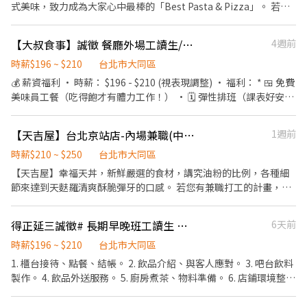
式美味，致力成為大家心中最棒的「Best Pasta & Pizza」。 若您
吉屋、吉天麩羅 全台直營店鋪皆位於各大百貨商場，並持續穩定發
有兼職打工的計畫，喜歡充滿活力的工作環境，並期望享有多種福
展中。 -------------------------------------------------------------
利，可優先選擇我們。 ✅工作內容 1. 一般點餐，送餐，收桌服務工
------------- 【應徵須知】 ①詳閱工作內容後，請審慎提出應徵申
【大叔食事】誠徵 餐廳外場工讀生/兼職人員（圓山捷運站旁）
4週前
作 2. 內、外場聯繫及顧客諮詢服務 3. 店內環境、座位區清潔整理 4.
請。 ②履歷初審合適者，將邀請實體面談，初審資格不符者則不另
收銀結帳，開店前準備及閉店整理作業 5. 完成主管交付工作 ✅工作
時薪$196 ~ $210
台北市大同區
行通知。 ③錄取的實際任用職稱及薪資，依面談結果與經驗核定職
時段 中班：12:00~21:00 晚班：18:00~22:30或23:00 (排班區間另安
級。
💰 薪資福利 • 時薪： $196 - $210 (視表現調整) • 福利： * 🍱 免費
排休息時間，週六、週日有一天可排班者尤佳。) ※彈性排班可討論
美味員工餐（吃得飽才有體力工作！） • 🗓️ 彈性排班（課表好安
喔。週六與週日正常工時出勤每小時再加5圓，國定假日除外。 ✅工
排，兼顧學業與生活） • 😷 完善防疫物資（提供口罩、酒精） •
作時段說明：依店鋪營運需求排班；兼職人員每月可配合排班時數
👨‍👩‍👧‍👦 同事可愛好相處，工作氣氛輕鬆不壓抑 📋 工作內容 1. 顧
【天吉屋】台北京站店-內場兼職(中班,晚班)-E02
1週前
須達60小時以上。 ✅提供免費溫馨員工餐點、交通便利通勤上班很
客接待： 熱情帶位、遞菜單。 2. 餐點介紹： 向客人介紹我們的「純
方便。 ✅歡迎無餐飲工作經驗、對餐飲業有熱忱的您，加入三澧餐
粹自然」手作料理。 3. 外場維護： 送餐、收銀、桌面清潔及環境整
時薪$210 ~ $250
台北市大同區
飲集團。 -----------------------------------------------------------
理。 4. 夥伴支援： 協助簡單的備料或店內雜事。 ⏰ 工作時間 • 午
【天吉屋】幸福天丼，新鮮嚴選的食材，講究油粉的比例，各種細
--------------- 『加入三澧 成為家人』共同創造無限可能。 1998年
班： 10:00 - 14:00 • 晚班： 17:00 - 21:00 • 休息： 14:00 - 17:00
節來達到天麩羅清爽酥脆彈牙的口感。 若您有兼職打工的計畫，喜
於台灣成立-日商三澧餐飲集團 HUMAX ASIA，屬於日本
為空班休息時間 我們希望您每週至少能配合 3-4 天排班（含假
歡充滿活力的工作環境，並期望享有多種福利，可優先選擇我們。
Wondertable餐飲集團在台分公司。 深耕台灣多年的日本與義大利
日）。 ✅ 徵求條件 • 特質： 笑容可掬、有責任感、喜歡與人互
✅工作內容 1. 負責食材準備、各項餐點製作 2. 協助進貨清點、歸位
美食連鎖品牌，旗下六大連鎖餐飲品牌包含， ★義式料理餐廳：
得正延三誠徵# 長期早晚班工讀生 可轉正
6天前
動。 • 經驗： 無經驗可！只要你有心想學，我們都會手把手教。
及後續處理 3. 開店前準備及閉店整理作業 4. 洗滌與環境清潔 5. 完成
BELLINI CAFFÈ、BELLINI Pasta Pasta、MOLINO手工義大利麵 ★
• 長期尤佳： 期待能跟我們一起工作半年以上的夥伴。 💬 給求職
主管交付工作 ✅工作時段 中班：12:00~21:00 晚班：18:00~22:30或
時薪$196 ~ $210
台北市大同區
日式鍋物餐廳：Mo-Mo-Paradise壽喜燒 ★日式天婦羅專門店：天
者的話（關於大叔食事） 「大叔食事 unclefoodday」堅持手作、
23:00 (排班區間另安排休息時間，週六、週日有一天可排班者尤
1. 櫃台接待、點餐、結帳。 2. 飲品介紹、與客人應對。 3. 吧台飲料
吉屋、吉天麩羅 全台直營店鋪皆位於各大百貨商場，並持續穩定發
純粹自然的美味。我們不只是一間餐廳，更是一個溫馨的團隊。如
佳。) ※彈性排班可討論喔。週六與週日正常工時出勤每小時再加5
製作。 4. 飲品外送服務。 5. 廚房煮茶、物料準備。 6. 店鋪環境整
展中。 -------------------------------------------------------------
果你也喜歡好吃的咖哩、喜歡有溫度的服務，歡迎加入我們，跟可
圓，國定假日除外。 ✅工作時段說明：依店鋪營運需求排班；兼職
潔。 ✩ 有機車駕照者佳 ✩ 不遲到、有責任心 需要您的熱情、活潑
------------- 【應徵須知】 ①詳閱工作內容後，請審慎提出應徵申
愛的同事們一起努力！
人員每月可配合排班時數須達60小時以上。 ✅提供免費溫馨員工餐
以及對工作學習的心，誠摯邀請您當我們的夥伴！！ 兼職時間4-6