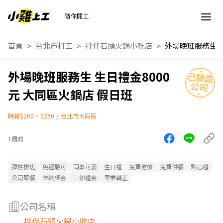
隨你開工
首頁
台北市打工
拌伴石頭火鍋小吃店
外場晚班服務生 生日禮金8000
元 大同區火鍋店 假日班
時薪$200 ~ $250
/
台北市大同區
1週前
彈性排班
免經驗可
同事可愛
生日禮
免費健檢
免費供餐
點心櫃
公司聚餐
年終獎金
三節禮金
畢業轉正
公司名稱
拌伴石頭火鍋小吃店