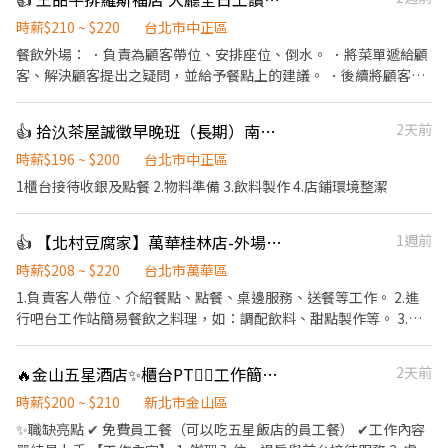
時薪$210 ~ $220
台北市中正區
餐飲外場： ．負責為顧客帶位、安排座位、倒水。 ．將菜單遞給顧
客、解決顧客提出之疑問，並給予餐點上的建議。 ．後續將顧客點
餐訊息通知廚房做餐，或可進行簡易餐飲之料理。 ．於顧客用餐完
畢後，負責收拾碗盤與清理環境。 ．並負責結帳、收銀等工作。
👍 拾汣茶屋誠徵早晚班（長期）南陽/三重
2天前
時薪$196 ~ $200
台北市中正區
1櫃台接待收銀及點餐 2.物料準備 3.飲料製作 4.店鋪環境整潔
👍 【北村豆腐家】萬華桂林店-外場計時
1週前
時薪$208 ~ $220
台北市萬華區
1.負責客人帶位、介紹餐點、點餐、桌邊服務、送餐等工作。 2.進
行吧台工作站簡易餐飲之料理，如：調配飲料、甜點製作等。 3.於
客人用餐完畢後，負責收拾碗盤與清理環境。 4.完成其他分派的臨
時任務。
🔥金山五星酒店✨櫃台PT❤️‍🔥工作簡單😍
2天前
時薪$200 ~ $210
新北市金山區
✨職缺亮點 ✔ 免費員工餐（可以吃五星飯店的員工餐） ✔工作內容