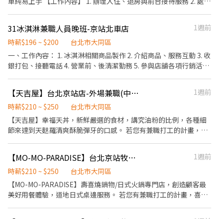
單純易上手 【工作內容】 1. 辦理入住、退房與前台接待服務 2. 處理
來電需求並協調跨部門作業 3. 掌握前台流程並支援同仁作業 4. 經營
會員關係並推動升等銷售 5. 維護房況、帳務與前台營運秩序 如果沒
31冰淇淋兼職人員晚班-京站北車店
1週前
經驗的話 可能會先從Lobby Duty （指引、接待、上下行李與送備
品）開始學起，不會馬上接觸到櫃檯的系統 🕐【上班時間】 7:00-
時薪$196 ~ $200
台北市大同區
15:30 13:30-22:00 15:00-23:30 (可擇一) 【服儀條件】 公司提供上
一、工作內容： 1. 冰淇淋相關商品製作 2. 介紹商品、服務互動 3. 收
衣，自備黑色素面長褲、黑色鞋子 📩 應徵可私訊會比較快回覆呦 ID
銀打包、接聽電話 4. 營業前、後清潔勤務 5. 參與店舖各項行銷活動
👉 rftcindy 📸 記得附上職缺截圖與簡易履歷唷！
二、上班時數：彈性排班，歡迎學生課後時段需求、二度就業朋友
1. 依各店舖營業需求進行排班工時規劃 2. 國定假日及例假日需配合
【天吉屋】台北京站店-外場兼職(中班,晚班)-E02
1週前
上班 三、福利： 1. 享勞保、健保、退休金提撥6% 2. 員工福利（員
工折扣、冰淇淋福利）
時薪$210 ~ $250
台北市大同區
【天吉屋】幸福天丼，新鮮嚴選的食材，講究油粉的比例，各種細
節來達到天麩羅清爽酥脆彈牙的口感。 若您有兼職打工的計畫，喜
歡充滿活力的工作環境，並期望享有多種福利，可優先選擇我們。
✅工作內容 1. 一般點餐，送餐，收桌服務工作 2. 內、外場聯繫及顧
【MO-MO-PARADISE】台北京站牧場-內場兼職(中班,晚班)-C09
1週前
客諮詢服務 3. 店內環境、座位區清潔整理 4. 收銀結帳，開店前準備
及閉店整理作業 5. 完成主管交付工作 ✅工作時段 中班：
時薪$210 ~ $250
台北市大同區
12:00~21:00 晚班：18:00~22:30 (排班區間另安排休息時間，週
【MO-MO-PARADISE】壽喜燒鍋物/日式火鍋專門店，創造顧客最
六、週日有一天可排班者尤佳。) ※彈性排班可討論喔。週六與週日
美好用餐體驗，道地日式桌邊服務。 若您有兼職打工的計畫，喜歡
正常工時出勤每小時再加5圓，國定假日除外。 ✅工作時段說明：依
充滿活力的工作環境，並期望享有多種福利，可優先選擇我們。 ✅
店鋪營運需求排班；兼職人員每月可配合排班時數須達60小時以
工作內容 1. 負責食材準備、各項餐點製作 2. 協助進貨清點、歸位及