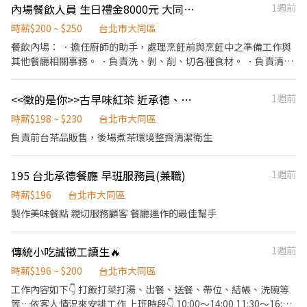
請。 ②履歷初審合適者，將邀請實體面談，初審資格不符者則不另
內場餐飲人員 生日禮金8000元 大同區火鍋店 假日班
1週前
點、交通便利通勤上班很方便。 ✅歡迎無餐飲工作經驗、對餐飲業
小時不等
行通知。 ③錄取的實際任用職稱及薪資，依面談結果與經驗核定職
有熱忱的您，加入三澧餐飲集團。 ---------------------------------
時薪$200 ~ $250
台北市大同區
級。
---------------------------------------- 『加入三澧 成為家人』共同
餐飲內場： ．擔任廚師的助手，處理烹飪前與烹飪中之準備工作與
創造無限可能。 1998年於台灣成立-日商三澧餐飲集團 HUMAX
其他餐廳相關事務。 ．負責洗、剝、削、切各種食材。 ．負責清理
ASIA，屬於日本Wondertable餐飲集團在台分公司。 深耕台灣多年
工作環境、設備和餐具。 ．準備不同餐點所需要的食材。 ．協助測
的日本與義大利美食連鎖品牌，旗下六大連鎖餐飲品牌包含， ★義
量食材的容量與重量。 ．負責擺盤、打包外帶服務。
式料理餐廳：BELLINI CAFFÈ、BELLINI Pasta Pasta、MOLINO手
<<徵的是你>>古早味紅茶 近承德、重慶北 分紅、三節
1週前
工義大利麵 ★日式鍋物餐廳：Mo-Mo-Paradise壽喜燒 ★日式天婦
時薪$198 ~ $230
台北市大同區
羅專門店：天吉屋、吉天麩羅 全台直營店鋪皆位於各大百貨商場，
負責前台茶品販售，後場煮茶環境整齊清潔衛生
並持續穩定發展中。 -----------------------------------------------
--------------------------- 【應徵須知】 ①詳閱工作內容後，請審
慎提出應徵申請。 ②履歷初審合適者，將邀請實體面談，初審資格
195 台北承德餐廳 早班服務員(兼職)
1週前
不符者則不另行通知。 ③錄取的實際任用職稱及薪資，依面談結果
時薪$196
台北市大同區
與經驗核定職級。
製作美味餐點 親切服務顧客 餐廳運作的最佳幫手
傳統小吃誠徵工讀生🔥
1週前
時薪$196 ~ $200
台北市大同區
工作內容如下👇 打飯打菜打湯、出餐、送餐、帶位、結帳、洗碗等
等…依客人情況來安排工作 上班時段👇 10:00～14:00 11:30～16:30