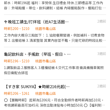
薪水：時薪196起 福利：享勞保.生日禮金.特休.三節禮品等 工作內
容： 外場點餐，帶位，飲料調制，結帳 內場餐點製作，餐點打包 實
際工作內容依照面議決議 時間：上班時間八小時，實際依照門市排
班需求 （提供員工餐） 休假：排版制，一週排休2～4天 地址：333
🥦晚班工讀生/打烊班（近A7生活圈）（彈性長短期皆可以討論）
2週前
桃園市龜山區文化二路30-3號 電話：0958-082-097陳先生 職缺：
兼職5名 歡迎私訊或來電詢問，歡迎2度就業.學生！
時薪$200 ~ $210
桃園市龜山區
工作內容大概分三點如下： 1. 協助餐期營運，例如補料，切煮食物
等 2. 出餐結帳 3. 清潔整理 其實內容並不難，只是忙碌的時段比較集
中，歡迎學生或是二度就業的各位，另外我們有供餐（可以自己煮
滷味🤣），目前假日缺人，希望可以配合禮拜六輪班 如果要單獨只
龜記飲料店、手搖飲（早班、假日、儲備幹部）
3週前
上禮拜六一整天也可以！！ 另外我們目前也有應徵打烊班，有需求
的也可以聯繫
時薪$196 ~ $210
桃園市龜山區
1.調製飲品 2.服務客人 3.櫃檯結帳 4.交代工作事項 需具備機車駕照
假日需配合排班
【すき家 SUKIYA】★時薪216元起(含全勤)★林口長庚醫院店
2週前
時薪$206 ~ $261
桃園市龜山區
⭕【兼職時薪】 起薪為$206元，符合全勤條件者時薪再加$10元，
考核調薪最高可加45元 深夜出勤津貼每小時加$50元 ⭕【福利制