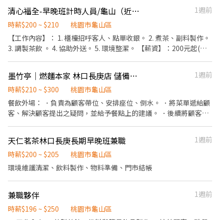
店、便當店 內場相關經驗超過半年者，時薪$206起。 ．工作表現良
清心福全-早晚班計時人員/龜山（近體大、長庚）
1週前
好三個月後調薪。 ．可排休假日。
時薪$200 ~ $210
桃園市龜山區
【工作內容】： 1. 櫃檯招呼客人、點單收銀。 2. 煮茶、副料製作。
3. 調製茶飲 。 4. 協助外送。 5. 環境整潔。 【薪資】：200元起(依
能力調整薪資) 【福利制度】: 1、勞保、健保、勞退6%。 2、年終
獎金。 3、國定假日上班雙倍薪 4、當日超過八小有加班費。 5、上
墨竹亭｜燃麵本家 林口長庚店 儲備幹部/長期工讀生
1週前
班日享有茶飲員工價。 6、尾牙、抽獎。 7、不定期員工聚餐、活
動。 有意願者歡迎投履歷或電洽0928-046-052，沒經驗也沒關
時薪$210 ~ $300
桃園市龜山區
係，期待您加入我們的團隊！
餐飲外場： ．負責為顧客帶位、安排座位、倒水。 ．將菜單遞給顧
客、解決顧客提出之疑問，並給予餐點上的建議。 ．後續將顧客點
餐訊息通知廚房做餐，或可進行簡易餐飲之料理，如：烤土司或調
配飲料等。 ．於顧客用餐完畢後，負責收拾碗盤與清理環境。 ．並
天仁茗茶林口長庚長期早晚班兼職
1週前
負責結帳、收銀等工作。 餐飲內場： ．擔任廚師的助手，處理烹飪
前與烹飪中之準備工作與其他餐廳相關事務。 ．負責洗、剝、削、
時薪$200 ~ $205
桃園市龜山區
切各種食材。 ．負責清理工作環境、設備和餐具。 ．準備不同餐點
環境維護清潔、飲料製作、物料準備、門市結帳
所需要的食材。 ．協助測量食材的容量與重量。 ．負責擺盤、打包
外帶服務。
兼職夥伴
1週前
時薪$196 ~ $250
桃園市龜山區