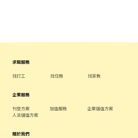
度】 ★每季一次考核調薪機會 ★享有特休累積 ★免費員工餐 ★三
節福利、生日禮金、夜班出勤津貼 ★提供員工制服及工作鞋 ★年度
健檢 ★勞保、健保，6％勞退提撥 ⭕【工作說明】 《內場》:餐點製
作、食材備料、進貨盤點 《外場》:接待服務顧客、收銀結帳、環境
整潔 ★開朗活潑有笑容 ★ＳＯＰ專業流程 ★無經驗可 ★提供完善
職前教育訓練 ⭕【經營理念】 我們是日本第一的速食連鎖ZENSHO
集團，我們的理念是"消滅世界的飢餓和貧困"，目標是成為全球第
一的連鎖餐飲集團。 我們堅持使用安全及高品質的食材，當場現點
現作提供美味可口的日本國民美食-牛丼/咖哩，並以舒適衛生的用
餐環境、熱情用心的服務態度、平實親民的誠懇價格，強調食品安
求職服務
全，顧客安心。不論是單獨一人、與家人一起、朋友一起，皆可享
受用餐的樂趣。
找打工
找任務
找家教
企業服務
刊登方案
加值服務
企業儲值方案
人派儲值方案
關於我們