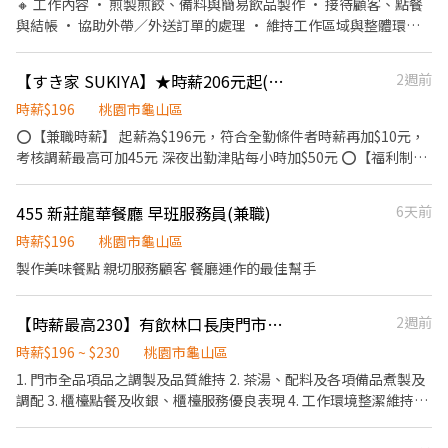
🔸 工作內容 • 煎製煎餃、備料與簡易飲品製作 • 接待顧客、點餐
與結帳 • 協助外帶／外送訂單的處理 • 維持工作區域與整體環境
整潔 • 與團隊合作，完成每日營運 • 一起思考與優化流程，讓工
作更順、大家更開心！ ⸻ ♦️如應徵早班兼職，請確認週一至週
【すき家 SUKIYA】★時薪206元起(含全勤)★桃園龜山店
2週前
日早上10：30-15：00，可以正常配合排班，一週需要配合排班4-5
日，謝謝！
時薪$196
桃園市龜山區
⭕【兼職時薪】 起薪為$196元，符合全勤條件者時薪再加$10元，
考核調薪最高可加45元 深夜出勤津貼每小時加$50元 ⭕【福利制
度】 ★每季一次考核調薪機會 ★享有特休累積 ★免費員工餐 ★三
節福利、生日禮金、夜班出勤津貼 ★提供員工制服及工作鞋 ★年度
455 新莊龍華餐廳 早班服務員(兼職)
6天前
健檢 ★勞保、健保，6％勞退提撥 ⭕【工作說明】 《內場》:餐點製
作、食材備料、進貨盤點 《外場》:接待服務顧客、收銀結帳、環境
時薪$196
桃園市龜山區
整潔 用最快速的速度提供美味的牛丼！ 用最有元氣的服務使顧客露
製作美味餐點 親切服務顧客 餐廳運作的最佳幫手
出滿意的笑容！ ★開朗活潑有笑容 ★ＳＯＰ專業流程 ★無經驗可
★提供完善職前教育訓練 ⭕【經營理念】 我們是日本第一的速食連
【時薪最高230】有飲林口長庚門市早午班/時薪196-230
2週前
鎖ZENSHO集團，我們的理念是"消滅世界的飢餓和貧困"，目標是
成為全球第一的連鎖餐飲集團。 我們堅持使用安全及高品質的食
時薪$196 ~ $230
桃園市龜山區
材，當場現點現作提供美味可口的日本國民美食-牛丼/咖哩，並以
1. 門市全品項品之調製及品質維持 2. 茶湯、配料及各項備品煮製及
舒適衛生的用餐環境、熱情用心的服務態度、平實親民的誠懇價
調配 3. 櫃檯點餐及收銀、櫃檯服務優良表現 4. 工作環境整潔維持及
格，強調食品安全，顧客安心。不論是單獨一人、與家人一起、朋
清洗吧檯等用具設備 5. 主管交辦事項、協助簡易店務 6.必要時需要
友一起，皆可享受用餐的樂趣。
外送服務