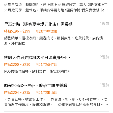
天起 （優於勞基法，依當年度在職比例發放) ④完整的教育訓練 ⑤
✅ 單日臨派｜時間彈性，想上就上 ✅ 無經驗可｜專人協助快速上工
每日員工供膳 ⑥不定期店鋪聚會、聚餐 【工作內容】環境整理/其
✅ 可揪同學一起報名，賺錢有伴更有趣 ❗️隨便你挑❗️我負責發錢❗️快找
他主管交辦事項
同學一起來⚡ ❤️多時段讓你選❤️ ------------------------------------
------ 龜山 🕒 上班時段 (休息時間不記薪) 💸時薪260💸專區 晚短班:
早班計時（迷客夏中壢元化店）需長期
1週前
17:30－22:30 夜班: 00:00－08:00 夜11班:23:00－08:00 晚9班：
21:00－06:00 ~~~~~~~~~~~~~~~~~~~~~~~~~~~~~~ 💸時薪230💸
時薪$196 ~ $199
桃園市中壢區
專區 早9班：09:00 － 18:00 早8班：08:00 －17:00 午13班：13:00
銷售點單、櫃檯收銀、顧客接待、調製飲品、進貨補貨、店內清
－20:00 午14班：14:00－23:00 工作內容: 簡單分貨＋包裹整理 工作
潔、外送服務
地點： 📍地址: 桃園市龜山區頂湖二街
━━━━━━━━━━━━━━━━━━━━━ ⚡酷財神系列⚡單日
桃園大竹烏弄飲料店平日晚班/假日長期
2週前
津貼加碼250~600💸 🕒 上班時段 ▪ 早班：08:00 - 17:00｜時薪
$210 ▪ 晚班：18:00 - 03:00｜時薪 $240 地址: 桃1📍桃園市大園區
時薪$200 ~ $210
桃園市蘆竹區
建國路 桃3📍桃園市大園區中山南路 桃4📍桃園市觀音區玉林路一段
POS機操作點餐，飲料製作，後場協助備料
桃5📍桃園市觀音區寶倉街 桃6📍桃園市大園區航翔路 RC8📍桃園市
楊梅區環東路 桃9📍桃園市大園區建國路 桃17📍桃園市大園區開和
路 ━━━━━━━━━━━━━━━━━━━━━ ❤️𝑳𝒊𝒏𝒆 𝑰𝑫：
時薪204起～早班、晚班工讀生兼職
1週前
【@317tpzqd】明熙-Blue專員 加入後請留下您的姓名+電話+職缺
時薪$204 ~ $215
桃園市龜山區
截圖 以便專員快速替你登記報班🙏 1對1專人為您服務😁 真心不騙
．負責結帳、收銀等工作。 ．負責洗、剝、削、切各種食材。 ．負
⭕️免費諮詢 ❌無收取仲介費
責清理工作環境、設備和洗碗。 ．準備不同餐點所需要的食材。 ．
協助測量食材的容量與重量。 ．無經驗可；有廚房、火鍋、滷味