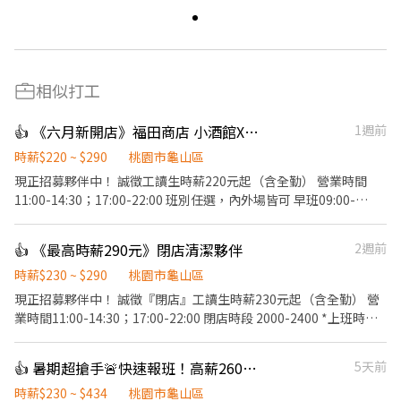
相似打工
👍 《六月新開店》福田商店 小酒館X食堂 計時夥伴
1週前
時薪$220 ~ $290
桃園市龜山區
現正招募夥伴中！ 誠徵工讀生時薪220元起（含全勤） 營業時間
11:00-14:30；17:00-22:00 班別任選，內外場皆可 早班09:00-
16:00（2名） 晚班17:00-23:30（3名） *上班時間會依實際營運需
求調整* 【福田商店 核心價值】 秉持著「福是人情，笑是招牌，酒
👍 《最高時薪290元》閉店清潔夥伴
2週前
是陪伴」的精神，成為最有人情味的居酒屋。 【基本保障與其他福
利】 ①勞保、健保、勞退提撥6%、僱主意外責任險 ②正式夥伴年
時薪$230 ~ $290
桃園市龜山區
終獎金與三節獎金、禮品 ③正式薪夥伴年假10天起 （優於勞基法，
現正招募夥伴中！ 誠徵『閉店』工讀生時薪230元起（含全勤） 營
依當年度在職比例發放) ④完整的教育訓練 ⑤每日員工供膳 ⑥不定
業時間11:00-14:30；17:00-22:00 閉店時段 2000-2400 *上班時間
期店鋪聚會、聚餐 【工作內容】 《外場》 門口接待/點餐結帳/菜單
會依實際營運需求調整* 【福田商店 核心價值】 秉持著「福是人
介紹/上菜介紹/環境整理/其他主管交辦事項 《內場》 餐點事前備
情，笑是招牌，酒是陪伴」的精神，成為最有人情味的居酒屋。
👍 暑期超搶手🚨快速報班！高薪260🔥日領現賺💸多時段任選！
5天前
料/餐點擺盤、出餐/食安衛生管理/店鋪庫存管理/熟記內場各餐點製
【基本保障與其他福利】 ①勞保、健保、勞退提撥6%、僱主意外
作流程/其他主管交辦事項
責任險 ②正式夥伴年終獎金與三節獎金、禮品 ③正式薪夥伴年假10
時薪$230 ~ $434
桃園市龜山區