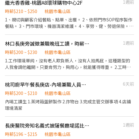
繼光香香雞-桃園A8環球購物中心2F
1週前
時薪$210 ~ $250
桃園市龜山區
1、親切與顧客介紹餐點、點單、出餐。 2、依照門市SOP程序製作
餐點。 3、門市環境、機器清潔維護。 4、享勞、健、勞退保險。
5、月休8-10天。 6、營業時間10:00-22:00 7、正$35000~$38000
起，兼$210起。 工作團隊簡介： 我們是剛踏入餐飲界的新兵，正在
林口長庚旁誠徵兼職晚班工讀，時薪200-230元
1週前
尋找首批創始夥伴，這裡沒有複雜的辦公室政治、人與人的勾心鬥
角，只有一起成長的戰友；新的團隊、新的氣象！你的參與將有利
時薪$200 ~ $230
桃園市龜山區
於新制度的建立，放心~~你的建議我們聽得見。 職涯發展： 這是我
1.工作環境單純，沒有老人欺負新人，沒有人拍馬屁，這種類型的
們的第一步，日後隨著新據點的擴張，首批創始夥伴或表現優異者
人我會請他離開。只要肯努力，夠用心，就能獲得尊重。 2.工時每
將優先晉升，共同創造互利雙贏的職涯。
天最少4小時，不會因為生意不好就少於4小時。想多賺錢可多排班
3.工作內容：點餐、收桌、打掃清潔、切肉、上菜、結帳、接聽電
桃司廚早午餐長庚店-內場兼職人員（假日）
6天前
話。無經驗也沒問題，有完整的教育訓練。店裡有不少餐飲小白。
只要肯努力及親和力，絕對沒問題 4.非常歡迎做2休2或做3休3的朋
時薪$200 ~ $210
桃園市龜山區
友們！工作時間彈性，讓想兼差的你也有時間可以休息
內場工讀生 1.蒸烤箱蛋餅製作 2.炸物台 3.完成主管交辦事項 4.店鋪
環境清潔
長庚醫院旁知名義式披薩餐廳堤諾比薩徵才
1週前
時薪$196 ~ $215
桃園市龜山區