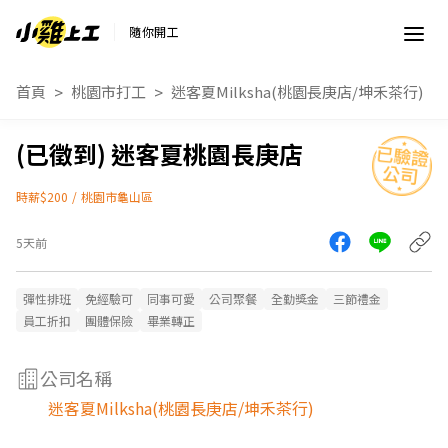
隨你開工
首頁
桃園市打工
迷客夏Milksha(桃園長庚店/坤禾茶行)
迷客夏桃園長庚店
時薪$200
/
桃園市龜山區
5天前
彈性排班
免經驗可
同事可愛
公司聚餐
全勤獎金
三節禮金
員工折扣
團體保險
畢業轉正
公司名稱
迷客夏Milksha(桃園長庚店/坤禾茶行)