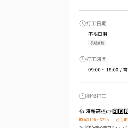
打工日期
不限日期
長期兼職
打工時間
09:00 ~ 18:00 
相似打工
👍 時薪高達👉2️⃣9
時薪$196 ~ $295
台北市
🐾小狸花盡心盡力 ^• ᵕ •^ ੭ ^⦁⩊⦁^ ੭為你的工作卯足全力🐈‍⬛ 👉如果你想找：士林區、內湖區、大安區、中山區、中正區、