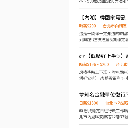
林、500盤及亞洲50大酒吧等指
件需求】 -細心負責，具良好資料整
時薪$200
台北市內湖區
這是一間你一定知道的韓國
到興趣! 趕快把握長期穩定發展的工作
明等諮詢 - 產品操作、設定及故障排除等技術處理 - 線上保固登入及使用手冊寄送 - 官網及通訊軟體留言回覆 - 客訴件處理及追蹤
. 2.顧客&經銷商報修件管理 - 產品報修件登記及維修進度追蹤 - 維修結果查詢及回覆 - 官網報修及經銷商報修登記及完修結果回
覆 . 3.回訪及顧客問券調查 - 維修件滿意度回訪 - SVC監控回訪(異常件、取消件、三天以上處理件等) - 回訪異常件及抱怨件追蹤 .
#親切、積極主動、抗壓性強有耐心、善傾聽及溝通及表
時薪$196 ~ $200
台北市
上，有電話客服實務經驗為佳 #具客訴處理實務經驗者為佳 . 【工作時間】 1、周一到五 有時候周六；0900-18:00，
想找準時上下班、內容單純又穩
進行8小時排班 2、周休二
活好安排） 💰 薪資福利 ✨ 本薪 28,000 元＋伙食津貼3,000元＝31,000/月、年終一個月（本薪依在職比例） ✨ 端午禮金🧧 2,000
障獎金 3、每月額外KPI達
元 ✨ 中秋禮金🧧 2,000 元 📝 工作內容 ✨ 新契約資料鍵檔（依組別分：保費／核保／理賠／保服） ✨ 案件資料審核、鍵檔與文件
話客服、電銷相關經驗
掃描 ✨ 照會發送與退件處理 ✨ 其他主管交辦行政事項 🎯 我們
💙知名金融單位徵
作OK ✔ 喜歡辦公室環境、
政／建檔相關工作的你，快
日薪$1600
台北市內湖
🏦 想找穩定日班行政工作嗎？ 
北市內湖區安康路22巷33號6
終獎金、尾牙、旅遊補助 薪：$32,000/月 📋 工作內容 ✔ 金融文件收件與資料鍵檔