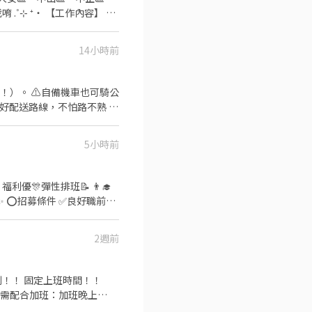
 ‧⁺
不同，應徵時請告知我要應徵哪一區或哪間
14小時前
 ⁺‧ 【上班地
！）。 ⚠️自備機車也可騎公
排好配送路線，不怕路不熟 ⚠️
286號 👉中山區
司車)將包裏從門市配送至買家
 元 / 月 🛵 乖乖聽話送
台北公園店📍台北市中正區公
5小時前
+ 額外加碼獎金！
【每週領薪】，週週有錢花！
店📍台北市松山區南京東路四
義、大同、萬華、松山、中
✅️彈性排班：
V292KN 🔒 【隱私防線】
歡迎直接投遞履歷！ ⭕工
/OBnhVN5 私訊留下 ⌜姓
2週前
場🍣 商品進貨、準備、整理→
留言「姓名＋電話＋截圖職缺」就能聯
✨️在職教育訓練
！！ 固定上班時間！！
折扣 ⑦提供員工制服 ⑧任