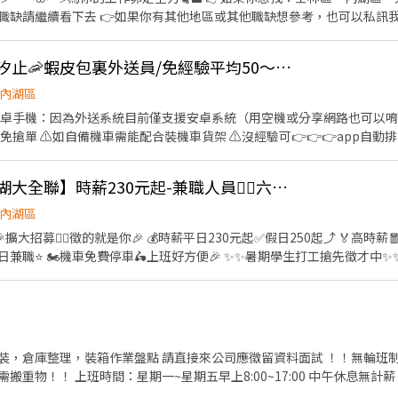
看下去 👉如果你有其他地區或其他職缺想參考，也可以私訊我唷 .˚⊹ ⁺‧ 【工作內容】
具、環境清潔維護 🫐 主管交辦事宜 🍉 內外場都會接觸唷 .˚⊹ ⁺‧ 【工作時間】 ‧⁺ ⊹˚. ☀️ 早
 晚班：16:00 - 23:00 ⭐ 夜班：21:00 - 02:00 ⚠️每間店有缺的時段
👍 可週領現💖內湖、汐止🦐蝦皮包裏外送員/免經驗平均50～80K，公司車
˚. 📌 採排休制（無固定休） 🗓️ 周一至週日皆需排班 🚫 周六、周日可排休不可固定休 .˚⊹
內湖區
林區中山北路五段602號 👉內湖區 台北西湖店📍台北市內湖區內湖路一段283號 台
要有安卓手機：因為外送系統目前僅支援安卓系統（用空機或分享網路也可以唷
安區羅斯福路二段45號 台北麟光店📍台北市大安區
免搶單 ⚠️如自備機車需能配合裝機車貨架 ⚠️沒經驗可👉👉👉app自動
復興二店📍台北市大安區復興南路二段273號 台北光復店📍台北市大安區光復南路
行取貨配送，沒有傳統宅配人事問題 📌 工作內容： ↪︎ 騎機車(自備或公
號 台北南京五店📍台北市中山區南京東路三段210之1號 👉中正區 林森二店📍台北市中正
的夥伴收入大概長這樣： 🛵 隨便送送（熟悉路線中）：$40,000 ~ $60,000
📍台北市中正區濟南路二段66號 台北館前店📍台北市中正區館前路8號 
👍 🔥日商壽司郎【內湖大全聯】時薪230元起-兼職人員🙆‍♀️六日250元起💰
80,000 元 / 月 🔥 拼命努力送（挑戰極限）：$80,000 ~ $180,000 元 
👉松山區 台北民生店📍台北市松山區民生東路三段135號 台北民權店
━━━━ ✅ 領薪彈性：每月15號準時發薪（可匯款/領現），亦可配合
內湖區
段128號 台北南京二店📍台北市松山區南京東路五段162號 台北南京六
熱門開缺地點 ── 趕快卡位】 ━━━━━━━━━━━━━━━━━ 台北市、新北
、林口、板橋、永和、中和、新店、三重、新莊、樹林、土城、淡水、信
車🛵上班好方便🎉 ✨️✨️暑期學生打工搶先徵才中✨️✨️ ⭕招募條件 ✅️良好職前教
告知小編你想送哪一區，馬上幫你保留就近站點！ ━━━━━━━━━━━━━━━━━ 📩
！！！ ✅️歡迎開學打工、假日兼職、二度就業、外籍學生、實習簽約。 
店📍台北市文山區新光路二段30號 .˚⊹ ⁺‧ 【超級亮點】 ‧⁺ ⊹˚. 💼 勞保・勞退・
寫廠商制式履歷（1分鐘完成，快速安排送審）： 👉https://reurl.cc/
面試時與店長確認班表) ✅️不管是平日早班、週末假日班、放學後打烊班皆有職缺，
貼 🤝 推薦好友獎金 $600/人 📆 國定假日上班享雙倍薪資💥 .˚⊹ ⁺‧ 【 想聯繫我】 ‧⁺ ⊹˚.
分證/詳細地址）錄取前皆可先不填！ ➋加入留言： 👉https://lin.ee
→介紹、服務→飲料提供→餐具清洗→桌邊結帳→收銀結帳......等。 ▪內
你！ ✌️ 或加入 🅻🅸🅽🅴：https://lin.ee/8rsUSDv 🤟 

整理維護......等。 ▪洗碗區🫧 餐具清洗、環境整理整頓、環境清洗......等。 
繫我⭕
裝，倉庫整理，裝箱作業盤點 請直接來公司應徵留資料面試 ！！無輪班制
獲得3,000～5,000元獎金！ ⭕基本保障 ①加班費(以5分鐘為單位計算) ②勞
00 中午休息無計薪 需配合加班：加班晚上
撥勞工退休新制6% ④特休按照勞基法規定 ⑤颱風天出勤津貼 ⑥員工用餐