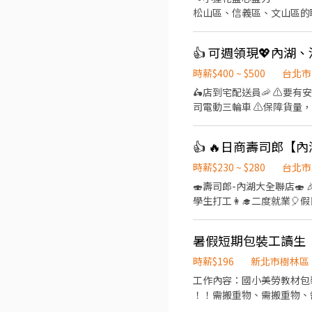
松山區、信義區、文山區的職缺請繼續
⊹˚. 🍎 顧客服務 🍌 炸物製餐 🍑 廚
班：07:00 - 14:00 🌙
店 .˚⊹ ⁺‧ 【薪資制度】 ‧⁺ ⊹˚. 💰 在上述時段內，時薪為 $ 225 ~ 240 🪙 若非以上時段，時薪為 $ 196 💰 過00:00 + $ 55 夜班津貼
.˚⊹ ⁺‧ 【 休假制度】 ‧⁺ ⊹
時薪$400 ~ $500
台北市
點】 ‧⁺ ⊹˚. 👉士林區 台北士林店📍台北市士
🛵店到宅配送員🦐 ⚠️
北舊宗二店📍台北市內湖區舊宗路一段275號 👉大安區 羅斯福店📍台北市大
司電動三輪車 ⚠️保障貨量，
和平東路三段406巷8號 台北
有經驗可👉👉👉至門市自
台北長春店📍台北市中山區長春路172
地點(範圍3km內) 在我們這裡
區林森南路1號 台北濟南店
（穩定出勤）：$60,000 ~ $
園路30-1號 台北南昌店📍台北市中正區南昌路一段149號 
━━━━━━━━━━━━
時薪$230 ~ $280
台北市
📍台北市松山區民權東路三
━━━━━━━━━━━━━━━━━ 📍 【
🍣壽司郎-內湖大全聯店🍣 🎉擴大招募🙆‍♀️徵的就是你🎉 💰時薪平日230元起✅️假日250起⤴️ 🏅高時薪🧧福利優🎊彈性排班📝 👨‍🎓
段57號 👉信義區 忠孝四店📍台北市信義區忠孝東路五段522號 台北101店📍台北市信義區市府路45號 台北夢廣場店📍台北市信
市各行政區皆有缺額（文山
學生打工👩‍🎓二度就業🎈假日兼職⭐️ 🏍機車免費停
義區松高路11號 👉文山區 台北興隆店📍台北市文山區興隆路三段54號 台北指南店📍台北市文山區指南路二段67號 台北木新店
山、內湖...等） 點擊立即應徵，私訊
育訓練，無經驗者也可以加入
📍台北市文山區木新路三段174號 台北動物園三
【火速卡位應徵流程】 ➊ 點擊填
08:30~23:00(請於
團保 ⛽ 汽機車油資補貼 🔧 汽機車修繕補
個資僅供廠商審核，敏感欄位（身
暑假短期包裝工讀生
作內容 ▪外場🎈 帶客入座
☝️ 點選【立即應徵】我會速度回覆
名+電話 +應徵蝦皮外送」
餐點製作→提供餐點→餐具清洗→環境
繫上～ 若想參考其他職缺，可以到我的Threads，看更多更多的職缺喔♬ My Threads：tsaipei_ruby https://reurl.cc/7b2vad
時薪$196
新北市樹林區
完善，無經驗者也OK✨️ ⭕獎金福利 ▪生日禮券！ ▪員工用餐優惠！ ▪不定期活動競賽獎金！ ▪一年4次考核及調薪！ ▪加班費
別害羞❌別害怕❌找工作聯
工作內容：國小美勞教材包
5分鐘為單位計算！ ▪介紹親朋好友入職，期滿可
！！需搬重物、需搬重物、需搬重物！！ 上班時間：星期一~星期五早上8:00~17:
保、健保、意外險 ③每月提
18:00～20:00 ！！另有徵長期工讀生！！ 請直接來公司應徵留資料面試 請直接來公司應徵留資料面試 請直接來公司應徵留資料