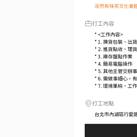
淡然有味茶文化會
打工內容
* <工作內容>
* 1. 揀貨包裝、出
* 2. 進貨點收、理
* 3. 庫存盤點作業
* 4. 簡易電腦操作
* 5. 其他主管交辦
* 6. 需做事細心，
* 7. 環境單純，
打工地點
台北市內湖區行愛路1