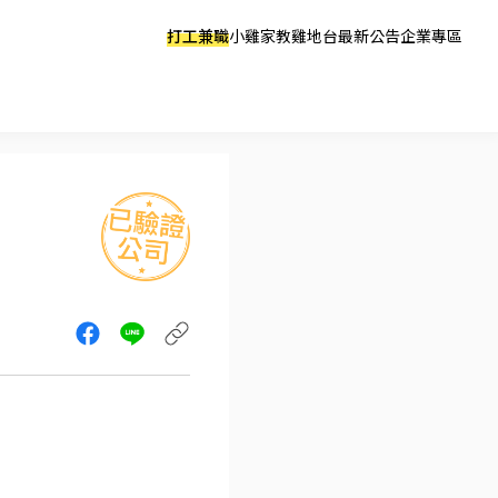
打工兼職
小雞家教
雞地台
最新公告
企業專區