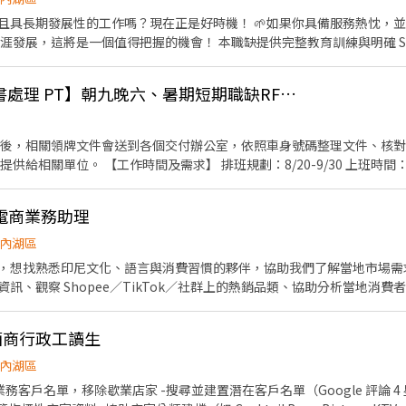
且具長期發展性的工作嗎？現在正是好時機！ 🌱如果你具備服務熱忱，
涯發展，這將是一個值得把握的機會！ 本職缺提供完整教育訓練與明確 S
遞 #完整教育訓練 #不加班、進入金融業的敲門磚 #優於業界的年終及員
 線上文字與電話接聽，回覆與處理客戶問題（不需銷售） • 信用卡活動
8/20-9/30【Tesla文書處理 PT】朝九晚六、暑期短期職缺RFS213
繫良好顧客關係 • 一天固定出勤9小時(午休1小時)，不加班！！ 【薪資福
年終獎金、三節獎金、服務績效獎金 • 完整在職培訓、考照津貼、升遷制度完
好上手） • 工作 SOP 明確，新人可安心學習 • 升遷制度完善，職涯發
後，相關領牌文件會送到各個交付辦公室，依照車身號碼整理文件、核對大量客戶
低 【工作地點】 • 台北市內湖區 【需求條件】 • 專科以上學歷 • 
-9/30 上班時間：9:30-18:30 【我們希望你
先考量 • 具良好溝通能力、學習能力佳，出勤穩定 【其他條件】 • 
量文件、數據或行政作業的經驗 2.具備多工處理、跨部門溝通的能力
清楚、溝通能力佳 • 可配合輪值假日及夜班（依排班制度） ✅具客服或
iz - Katheryn L1NE: jiao000 電話: (02)6605-8244
電商業務助理
內湖區
，想找熟悉印尼文化、語言與消費習慣的夥伴，協助我們了解當地市場需
訊、觀察 Shopee／TikTok／社群上的熱銷品類、協助分析當地消
 歡迎印尼在台學生、外籍配偶，或曾長期生活在印尼熟悉當地市場的
通能力，若會印尼語、英文、中文雙語表達更佳。工作時間彈性，熟悉後
商酒商行政工讀生
流行商品有興趣，能定期回報整理結果。 樂
享家官網 https://www.happylifepro.com.tw/ 蝦皮賣場 https://shopee.tw/happybaoma
內湖區
務客戶名單，移除歇業店家 -搜尋並建置潛在客戶名單（Google 評論 4