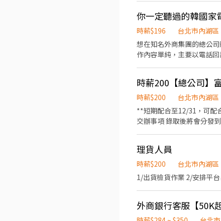
職一年後提供免費健檢
面試 聯絡電話：02-268
時薪$196
台北市內湖區
想在知名外商集團的總公司
作內容單純，主要以電話回
外商增添履歷的人選 📝 工作職責與內容 ✅ 服務案件系統建檔與資料處理 ✅ 電話回訪客戶，確認服務案件狀況 ✅ 協助更新案件資
料及相關紀錄 ✅ 完成主管交辦事項 ⏱️ 工作時間與薪資待遇 薪資待遇： 時薪 196 元（按法定基本工資規定） 📅工作期間：即日
時薪200【總公司】
起至2026/10/30 上班時間：週一到週五 09:00 - 18:00 休息時間： 12:00 - 13:00 🌟 徵求條件 做事細心、負責任，能配合團隊作
業 具備基本電話應對能力，口條清楚 熟悉Microsoft Office（Excel、Word、Outlook）基本操作 中文打字速度40字／分鐘以上
時薪$200
台北市內湖區
**短期配合至12/31，可配合長期者佳 【工作內容】 1.處理商品建檔、上架等行政作業 2.
交辦事項 錄取後將會分發到各單位(依主管評估進行分配) Ex:行銷部、企劃部、廣告業部、3C產品、美妝部..等 *純內勤工作，不
會有外勤或活動外派 *需周一至五上班，
理貨人員
時薪$200
台北市內湖區
時薪$284 ~ $350
台北市