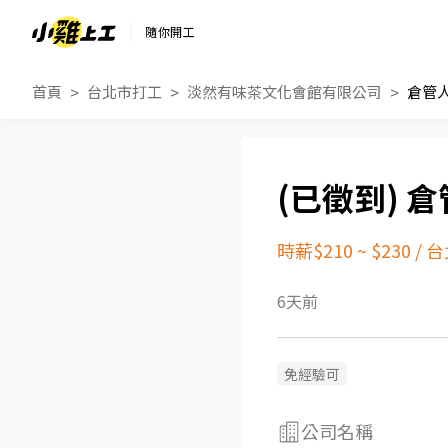
隨你開工
首頁
台北市打工
淡然有味茶文化會館有限公司
倉管
倉
時薪$210 ~ $230
/
台
6天前
免經驗可
公司名稱