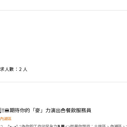
/ 需求人數：2 人
️⃣5️⃣‼️🍔期待你的「麥」力演出🍟餐飲服務員
內湖區