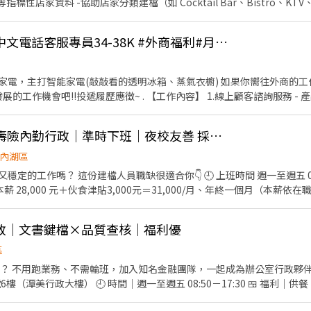
標性店家資料 -協助店家分類建檔（如 Cocktail Bar、Bistro、KTV
理能力 -熟悉 Google Search、Google Maps 及 Excel／Googl
有興趣者佳 【工作期間】 -8/17~8/21上班時間9:30~18:30 【工作地點】:台北市內湖區基湖路18號
【內湖】韓國家電💻中文電話客服專員34-38K #外商福利#月獎金
家電，主打智能家電(敲敲看的透明冰箱、蒸氣衣櫥) 如果你嚮往外商的
機會吧!!投遞履歷應徵~ . 【工作內容】 1.線上顧客諮詢服務 - 產品規格、廣告活動、保固說
👉【低壓好上手✨】壽險內勤行政｜準時下班｜夜校友善 採書審免現場面試
達能力佳 #具有服務熱忱及責任感，反應能力快 #具服務相關經驗1年以
內湖區
依公司規定
定的工作嗎？ 這份建檔人員職缺很適合你👇 🕘 上班時間 週一至週五 08:
日；紅字休 . 【薪資福利】 1、生日禮金及當月有薪生日假一天 2、年終
成獎金 4、享有法定保障之勞保、健保、特休假、給薪疫苗假 5、年終尾牙、
希望你 ✔ 細心、有耐心，對資料處理不排斥 ✔ 基本文書與鍵盤操
行政｜文書鍵檔×品質查核｜福利優
穩定工作的你 💡 職缺亮點 ✔ 週休二日 ✔ 純內勤、環境單純 ✔ 工作流程清
來應徵卡位！
區
不用跑業務、不需輪班，加入知名金融團隊，一起成為辦公室行政夥伴！ ✨ 工作資訊 📍 地點
樓（潭美行政大樓） 🕘 時間｜週一至週五 08:50－17:30 🍱 福利
 ✔ 文件整理、歸檔與品質查核 ✔ 問題件追蹤