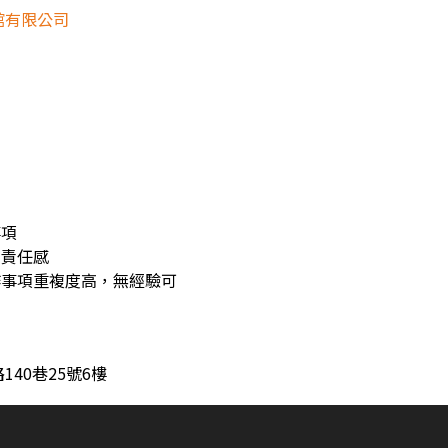
館有限公司
貨
貨
事項
有責任感
工作事項重複度高，無經驗可
40巷25號6樓