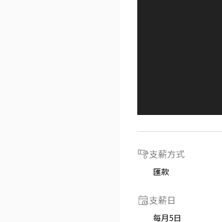
支薪方式
匯款
支薪日
每月5日