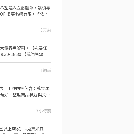
並希望進入金融體系，累積專
OP 招募名額有限，將依序
工福利 #數位化強勢銀行，
說明、帳戶與交易相關查詢 •
2天前
利】 • 底薪50K～
善✨ 【培訓與發展】 • 完
展不受限 【上班時間】 •
資料。 【次要任
具客服相關經驗，或曾任職服務
具高度服務熱忱，樂於與客戶
相關服務業經驗者尤佳（無相
1週前
求。工作內容包含：蒐集馬
費者偏好、整理商品標題與文案
可遠端配合，適合想累積跨
7小時前
 星以上店家） -蒐集米其