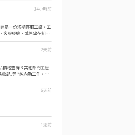
14小時前
 這是一份短期客服工讀，工
、客服經驗，或希望在知名
2天前
a 或來電預約：02-66362428(分機216)
動
積極、認真負責 2.基本office能力(excel、word) 【待遇】基本勞健保、雇主提撥6%、不定期下午茶點 【薪資】時薪200元
6天前
1週前