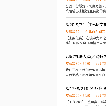
想找一份穩定、制度完善，
業經驗 規劃穩定且長期的職
安排面談，歡迎有意者儘早投
不需協銷 【工作內容】 •
客戶意見反應與後續追蹤，維
63K（含伙食津貼） • 
時薪$250
台北市內湖區
整專業教育訓練（流程清楚、
【主要任務】 在驗車完畢之
24小時輪班制，輪夜班機率
務】 依照交車日期整理車牌提供給相關單位。 【工作時間及需求】 排班規劃：8/20
業，具良好顧客服務意識者優
具備...】 1.過去處理大
互動 • 具積極態度，表達
關經驗亦可培訓） 【聯絡資訊】 ConB
印尼市場人員／跨境
時薪$230 ~ $280
台北市
我們正在開發印尼電商市場
來西亞熱門商品與電商平台資
建議，必要時協助簡單翻譯或提供馬來西亞在地用語建議。
人加入。需具備基本中文溝
8/17~8/21知名外
境電商、行銷企劃、市場開發經驗的人。 **特質要求：**細心、主動、對網購與社群
時薪$220 ~ $250
台北市
【工作內容】 -整理與更新業