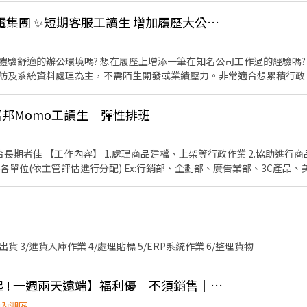
0-2862，莊小姐 應徵時間早上9:00～17:00 中午休息時間12:00～13:00勿擾
你一定聽過的韓國家電集團 ✨短期客服工讀生 增加履歷大公司經驗 !! 🎉
體驗舒適的辦公環境嗎? 想在履歷上增添一筆在知名公司工作過的經驗嗎?
訪及系統資料處理為主，不需陌生開發或業績壓力。非常適合想累積行政
富邦Momo工讀生｜彈性排班
無經驗可，只要具備服務熱忱與學習意願，我們都非常歡迎 📢｜加賴 ID：@983auht
協助進行商品價格查詢 3.其他部門主管
(最少希望一周配合4-5天) *午休12:00-13:30（不計人工時） 【需求條件】 1.細心、主
1/出貨檢貨作業 2/安排平台出貨 3/進貨入庫作業 4/處理貼標 5/ERP系統作業 6/整理貨物
外商銀行客服【50K起 ! 一週兩天遠端】福利優｜不須銷售｜完整教育訓練 KK
內湖區