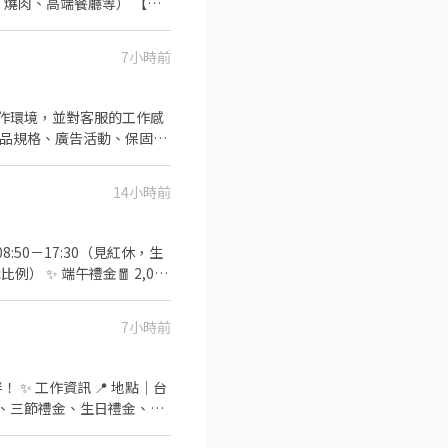
、燒肉、高端餐廳等） 【條
e Sheets -對餐飲、酒吧產業
6樓
7小時前
工作環境，並對客服的工作感
14小時前
50－17:30（見紅休，生
績效獎金、三節獎金、享有保
家庭日 . 📌有至少一年電
7小時前
楚、好上手 👉 想找穩定行
｜台
｜供餐、三節禮金、生日禮金、年