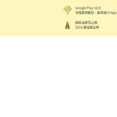
Google Play 2019
年度最受歡迎、最具潛力 App
國家品牌玉山獎
2018 最佳產品獎
518 熊班
出任
機構地址: 新北市三重區重新路5