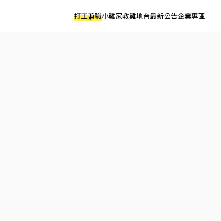
打工兼職
小雞家教
雞地台
最新公告
企業專區