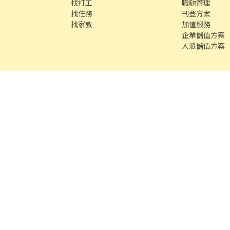
找打工
職缺管理
找任務
刊登方案
找家教
加值服務
企業儲值方案
人派儲值方案
客服專線 /
02-85127517
客服信箱 /
service@chickpt.com.tw
服務
務
找師傅
591 房屋交易
100 室內設計
8591 寶物交易
8891 汽車交易
8891 新車
8891 
段609巷12號10樓
許可證字號：2571
Copyright © 2026 by Addcn Technology 
數字科技股份有限公司
鄧白氏 ESG 永續標章