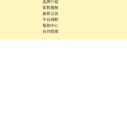
品牌介紹
家教服務
最新公告
平台規範
幫助中心
合作提案
時間 / 週一 至 週五 09：00 - 18：00
中古車
數字徵才
Co., Ltd. All Rights reserved.