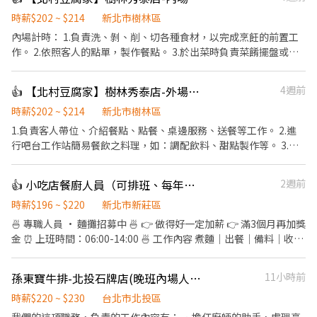
時薪$202 ~ $214
新北市樹林區
內場計時： 1.負責洗、剝、削、切各種食材，以完成烹飪的前置工
作。 2.依照客人的點單，製作餐點。 3.於出菜時負責菜餚擺盤或調
整份量之工作。 4.每日環境清潔整理與庫存盤點。
👍 【北村豆腐家】樹林秀泰店-外場計時
4週前
時薪$202 ~ $214
新北市樹林區
1.負責客人帶位、介紹餐點、點餐、桌邊服務、送餐等工作。 2.進
行吧台工作站簡易餐飲之料理，如：調配飲料、甜點製作等。 3.於
客人用餐完畢後，負責收拾碗盤與清理環境。 4.完成其他分派的臨
時任務。
👍 小吃店餐廚人員（可排班、每年調薪）
2週前
時薪$196 ~ $220
新北市新莊區
🍜 專職人員 · 麵攤招募中 🍜 👉 做得好一定加薪 👉 滿3個月再加獎
金 ⏰ 上班時間：06:00-14:00 🍜 工作內容 煮麵｜出餐｜備料｜收攤
📍 我們要的人 ✔ 手腳快 ✔ 有責任感 ✔ 態度積極 ✔ 有麵攤經驗佳
（加分） ⚠️ 節奏快，不適合混時間 🚫 愛遲到、滑手機 → 不適合 👉
孫東寶牛排-北投石牌店(晚班內場人員)
11小時前
缺人中！想賺錢就來 🍜 時薪人員 · 麵攤招募中 🍜 ．點餐結帳、送
餐。 ．維持店內整潔。 ．煮麵、切小菜等等。 工作時段：10:30～
時薪$220 ~ $230
台北市北投區
18:30、12:00～20:00、 20:00～22:00