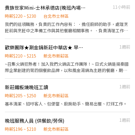
理環境。 ．並負責結帳、收銀等工作
貴族世家Mini-士林承德店(晚班內場人員)
11小時前
時薪$220 ~ $230
台北市士林區
我們的這項職務，負責的工作內容有： ．擔任廚師的助手，處理烹
飪前與烹飪中之準備工作與其他餐廳相關事務。 ．負責清理工作環
境、設備和餐具。 ．準備不同餐點所需要的食材。 ．協助測量食材
的容量與重量。 ．負責擺盤、打包外帶服務。
歡樂團隊★涮金鍋新莊中華店★ 早晚班兼職
1週前
時薪$210 ~ $215
新北市新莊區
~召集火鍋狂熱者！加入我們火鍋店工作團隊！~ 日式火鍋是揚秦國
際企業創建的第四個餐飲品牌，以和風金湯鍋為主題的餐廳，期望
為顧客提供優質的用餐體驗和健康獨特的菜品 工作內容： #各式新
鮮食材烹飪的前置工作處理、內場環境清理 #了解火鍋菜品的烹飪
新莊鐵板燒晚班工讀
1週前
方法 #學習如何營運火鍋店的流程，原物料訂貨、盤點、庫存管理 #
與團隊成員合作，瞭解內場團隊的運作流程，學習協調和溝通，確
時薪$205 ~ $250
新北市新莊區
保菜品的供應和品質 排班區間10:00-17:00/19:00-24:30/18:30-
基本清潔、招呼客人、包便當、廚房助手、簡易出餐、打烊工作。
24:30 兼職 (彈性排班、每週至少5天，可視狀況調整) 如果你對職務
有興趣，那麼可投遞你的履歷。
晚班服務人員 (供餐飲/勞保)
1週前
時薪$196 ~ $210
新北市新莊區