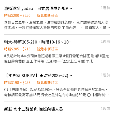
份工作的人】 ・對調酒文化有興趣 ・想真正接觸酒吧產業 ・喜歡有
收拾碗盤與清理環境。 ．並負責結帳、收銀等工作。 餐飲內場： ．
漁道酒場 yudao｜日式居酒屋外場PT（長期）
1週前
氛圍感的工作環境 ・想從外場一路學到吧台的人 應徵請附： ・簡單
擔任廚師的助手，處理烹飪前與烹飪中之準備工作與其他餐廳相關
自我介紹 ・可排班時間 ・是否有餐飲經驗
事務。 ．負責洗、剝、削、切各種食材。 ．負責清理工作環境、設
時薪$200 ~ $250
新北市新莊區
備和餐具。 ．準備不同餐點所需要的食材。 ．協助測量食材的容量
喜歡日式風格、溫暖氣氛、注重細節感的妳， 我們誠摯邀請加入漁
與重量。 ．負責擺盤、打包外帶服務。 另享福利： 供餐 、國定假
道酒場，一起打造讓客人放鬆的夜晚 工作內容 • 接待客人、帶
日上班時薪Double. 假日班： 早班 與 晚班 時段皆可配合安排 假日
位、點餐、送餐 • 清洗客人用過的碗盤（有洗碗機） • 收桌、
班時段 ： 早班➡️10:30-17:00 、晚班➡️17:00-22:0 或 17:00-01:30
整理環境 • 協助飲品與酒類製作（會教） • 與客人親切互
輔大-時薪205-210，時段10-16、18-22、18-24、00-06
1週前
動，營造溫暖感 無經驗可，新手也沒關係，我們會一步一步帶你上
手～ 想找一份 ✨ 氣氛舒服 ✨ 同事好相處 ✨ 不會被亂罵的餐飲工作
時薪$205 ~ $215
新北市新莊區
嗎？ 我們希望妳 • 細心、有禮貌、笑容親切 • 動作俐落，不
#長期計時 #本公司無徵短期暑假工讀 #假日需配合排班 謝謝! #國定
怕忙 • 願意互相幫忙、有責任感、有團隊意識 • 可配合最晚
假日薪資雙倍 🔺工作時段 : 班別擇一 (固定上班時間) 早班
至 00:30 下班 • 五六日都能上班 店裡福利： • 員工餐（可吃店裡
12~16（薪資205元） 中班18~22 、18~24（薪資210元） 晚班
或外送） • 三節獎金 • 生日禮金 • 員工店裡消費折扣 • 員工不
00~06 （薪資210元） 廚房23-03、22-03（薪資210元） ⭕月休約
【すき家 SUKIYA】★時薪208元起(含全勤)★鴻金寶店
1週前
定期旅遊 • 勞健保 • 排班彈性 • 氣氛溫馨、不亂罵人 歡迎
8~12天 ⭕假日需配合排班 工作獎金，公司聚餐，生日禮金，三節
喜歡日式氛圍、細心又有笑容的妳加入💛
禮金，勞健保及勞退。 ⭕外場服務員 ．負責為顧客帶位、安排座
時薪$198 ~ $253
新北市新莊區
位。 ．將菜單遞給顧客、給予餐點上的建議。 ．顧客用餐完畢後，
⭕【兼職時薪】 起薪為$198元，符合全勤條件者時薪再加$10元，
負責收拾碗盤與清理環境。
考核調薪最高可加45元 深夜出勤津貼每小時加$50元 ⭕【福利制
度】 ★每季一次考核調薪機會 ★享有特休累積 ★免費員工餐 ★三
節福利、生日禮金、夜班出勤津貼 ★提供員工制服及工作鞋 ★年度
新莊 官小二酸菜魚 晚班內場人員
1週前
健檢 ★勞保、健保，6％勞退提撥 ⭕【工作說明】 《內場》:餐點製