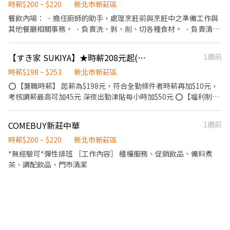
作、食材備料、進貨盤點 《外場》:接待服務顧客、收銀結帳、環境
時薪$200 ~ $220
新北市新莊區
整潔 ★開朗活潑有笑容 ★ＳＯＰ專業流程 ★無經驗可 ★提供完善
餐飲內場： ．擔任廚師的助手，處理烹飪前與烹飪中之準備工作與
職前教育訓練 ⭕【經營理念】 我們是日本第一的速食連鎖ZENSHO
其他餐廳相關事務。 ．負責洗、剝、削、切各種食材。 ．負責清理
集團，我們的理念是"消滅世界的飢餓和貧困"，目標是成為全球第
工作環境、設備和餐具。 ．準備不同餐點所需要的食材。 ．協助測
一的連鎖餐飲集團。 我們堅持使用安全及高品質的食材，當場現點
量食材的容量與重量。 ．負責擺盤、打包外帶服務 雙週排一次班，
【すき家 SUKIYA】★時薪208元起(含全勤)★幸福店
1週前
現作提供美味可口的日本國民美食-牛丼/咖哩，並以舒適衛生的用
可指休、免費供餐、店聚。 自由度高，爬升空間大，對餐飲有熱
餐環境、熱情用心的服務態度、平實親民的誠懇價格，強調食品安
忱，有遠景的積極青年，我們在尋找你/妳！
時薪$198 ~ $253
新北市新莊區
全，顧客安心。不論是單獨一人、與家人一起、朋友一起，皆可享
⭕【兼職時薪】 起薪為$198元，符合全勤條件者時薪再加$10元，
受用餐的樂趣。
考核調薪最高可加45元 深夜出勤津貼每小時加$50元 ⭕【福利制
度】 ★每季一次考核調薪機會 ★享有特休累積 ★免費員工餐 ★三
節福利、生日禮金、夜班出勤津貼 ★提供員工制服及工作鞋 ★年度
COMEBUY新莊中華
1週前
健檢 ★勞保、健保，6％勞退提撥 ⭕【工作說明】 《內場》:餐點製
作、食材備料、進貨盤點 《外場》:接待服務顧客、收銀結帳、環境
時薪$200 ~ $220
新北市新莊區
整潔 ★開朗活潑有笑容 ★ＳＯＰ專業流程 ★無經驗可 ★提供完善
*無經驗可*彈性排班 ［工作內容］ 櫃檯服務、促銷飲品、備料煮
職前教育訓練 ⭕【經營理念】 我們是日本第一的速食連鎖ZENSHO
茶、調配飲品、門市清潔
集團，我們的理念是"消滅世界的飢餓和貧困"，目標是成為全球第
一的連鎖餐飲集團。 我們堅持使用安全及高品質的食材，當場現點
現作提供美味可口的日本國民美食-牛丼/咖哩，並以舒適衛生的用
餐環境、熱情用心的服務態度、平實親民的誠懇價格，強調食品安
全，顧客安心。不論是單獨一人、與家人一起、朋友一起，皆可享
受用餐的樂趣。