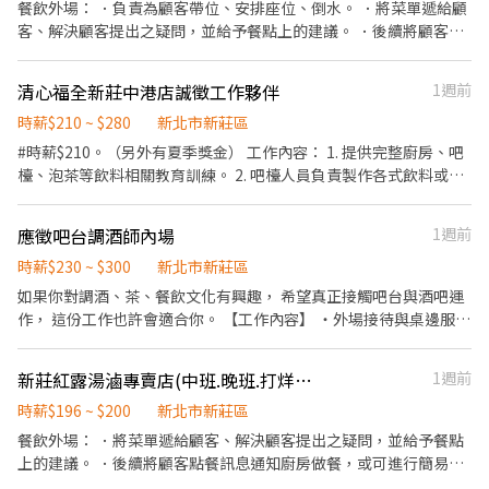
餐飲外場： ．負責為顧客帶位、安排座位、倒水。 ．將菜單遞給顧
客、解決顧客提出之疑問，並給予餐點上的建議。 ．後續將顧客點
餐訊息通知廚房做餐，或可進行簡易餐飲之料理，如：烤土司或調
配飲料等。 ．於顧客用餐完畢後，負責收拾碗盤與清理環境。 ．並
清心福全新莊中港店誠徵工作夥伴
1週前
負責結帳、收銀等工作。 餐飲內場： ．擔任廚師的助手，處理烹飪
前與烹飪中之準備工作與其他餐廳相關事務。 ．負責洗、剝、削、
時薪$210 ~ $280
新北市新莊區
切各種食材。 ．負責清理工作環境、設備和餐具。 ．準備不同餐點
#時薪$210。（另外有夏季獎金） 工作內容： 1. 提供完整廚房、吧
所需要的食材。 ．協助測量食材的容量與重量。 ．負責擺盤、打包
檯、泡茶等飲料相關教育訓練。 2. 吧檯人員負責製作各式飲料或服
外帶服務。
務顧客點餐等工作。 3.兼職人員佳、時間可彈性調整。 4.透明的升
遷發展與透明完整升薪考試。 5.任職三個月後享每月考核獎金。 福
應徵吧台調酒師內場
1週前
利部分： 【優渥獎金】資深員工股利分紅、全勤獎金、貢獻獎金、
員工介紹獎金、績效獎金。 【豐富福利】生日禮金/券、三節獎金、
時薪$230 ~ $300
新北市新莊區
國定假日雙薪、開工紅包、婚喪喜慶、生育禮金、員工團體保險。
如果你對調酒、茶、餐飲文化有興趣， 希望真正接觸吧台與酒吧運
【公司活動】尾牙活動、國內/外員工旅遊、不定期各類聚餐及員工
作， 這份工作也許會適合你。 【工作內容】 ・外場接待與桌邊服務
活動(生日會、下午茶…等)。 歡迎大家對飲品調製有興趣，活潑熱
・基本酒水介紹 ・店內清潔與收桌 ・協助備料與吧台支援 ・學習基
情，負責任的夥伴加入我們的行列，清心福全新莊中港分店。
礎調酒與酒吧運作 SOP 【我們希望你】 ・願意學習 ・有責任感 ・
新莊紅露湯滷專賣店(中班.晚班.打烊班.假日班餐飲人員) 歡迎二度就業
1週前
不怕與人互動 ・能接受晚班作息 ・有餐飲經驗加分（沒有也可） 比
起經驗， 我們更在意你是不是願意把事情做好的人。 【工作時間】
時薪$196 ~ $200
新北市新莊區
20:30-0300 可依課表與狀況協調。 【薪資】 時薪 NT$200 起 依能
餐飲外場： ．將菜單遞給顧客、解決顧客提出之疑問，並給予餐點
力與學習速度調整。 若能獨立外場／協助吧台， 會再提升。 【工作
上的建議。 ．後續將顧客點餐訊息通知廚房做餐，或可進行簡易餐
地點】 18 EIGHTEEN 新北市新莊區中華路二段118號1樓 【適合這
飲之料理，如：烤土司或調配飲料等。 ．於顧客用餐完畢後，負責