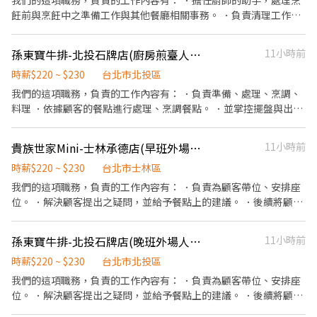
我們的這項職務，負責的工作內容有： ．擔任廚師的助手，處理烹
飪前與烹飪中之準備工作與其他餐廳相關事務。 ．負責清理工作環
境、設備和餐具。 ．準備不同餐點所需要的食材。 ．協助測量食材
的容量與重量。 ．負責擺盤、打包外帶服務。 ．清潔客人使用過的
孫東寶牛排-北投石牌店(廚房煎臺人員)
11小時前
餐具。 ．餐具擦乾或烘乾後排列整齊。 ．負責工作區域的清潔。
時薪$220 ~ $230
台北市北投區
我們的這項職務，負責的工作內容有： ．負責準備、處理、烹調、
料理 ．依據顧客的餐點進行處理、烹調餐點。 ．並掌控擺盤與出餐
的先後順序。 ．計算食材進貨數量、成本控管。 ．確保食品均符合
衛生管理的規定，冷凍庫及其他
貴族世家Mini-士林承德店(早班外場人員)
11小時前
時薪$220 ~ $230
台北市士林區
我們的這項職務，負責的工作內容有： ．負責為顧客帶位、安排座
位。 ．解決顧客提出之疑問，並給予餐點上的建議。 ．後續將顧客
點餐訊息通知廚房做餐。 ．於顧客用餐完畢後，負責收拾碗盤與清
理環境。 ．並負責結帳、收銀等工作。
孫東寶牛排-北投石牌店(晚班外場人員)
11小時前
時薪$220 ~ $230
台北市北投區
我們的這項職務，負責的工作內容有： ．負責為顧客帶位、安排座
位。 ．解決顧客提出之疑問，並給予餐點上的建議。 ．後續將顧客
點餐訊息通知廚房做餐。 ．於顧客用餐完畢後，負責收拾碗盤與清