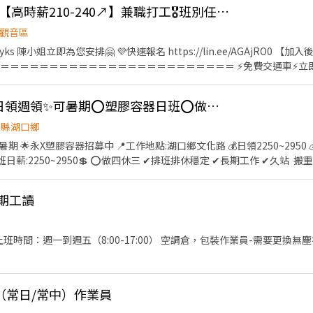
、盤點、理貨等 ②維持門市作業區環境、清潔維護作業 ③智取店為無人商
介紹】 1.自由接單，彈性排班： 1_〈家適員〉時薪+ 各項獎金
ᴺᴱᵂ酷澎理貨🚀觀音區【高時薪210-240↗】兼職打工🎖️班別任選🎖️週日領🎖️GJ
教育訓練及店面實習』 ⏱工作時間 ▶一般門店(有人店) 早班：10:30-17:30 晚
,晚班一週要有2天配合16:15上班) ▶智取店(無人店) 早班：07:00-12:30 晚班：17:30-
觀音區
 ~ 4萬
：23:30-03:30 假日班早班：07:00-12:00 假日班晚班：17:30-23:30 (固定班
➜ @302zbyks 陳小姐立即為您安排🤗 💜快速報名 https://lin.ee/AGAjR
收入 4.3 ~ 5.3萬 3_〈高階職人〉 月工作20-22天 平均收入 5 ~ 7萬 【基本福利】 1. 自
31 湖口時薪 $206 新埔時薪 $206 竹東時薪 $196 新豐時薪 $206 北區 時
＝＝＝＝＝＝＝＝＝＝＝＝＝＝＝＝＝＝＝＝＝＝＝＝＝ ⚡免費交通車⚡立
獎金制度。 3. 晉升職人，額外給予一年期意外險。 4. 可透過清潔工會加保勞保。 
加碼獎金⚡強檔日雙倍薪⚡韓國電商理貨首選😀 ＝＝＝＝＝＝＝＝＝＝＝＝
換日用品。 2. 定期團體聚會、團康活動。 3. 不定期餐會及節慶活動。 4. 
4 北區 時薪 $229 東區 時薪 $229 香山 時薪 $204 (智取店晚班額外獎金每
理貨員】 : 檢貨、理貨、包裝、出貨、加工、上架、退貨、便服上班、走動
折扣。 6. 辦公室設置有沙發床的休息室。 7. 每季舉辦服務品質競賽，
✨湖口高薪2950✨可日領週領✨可暑期⭕塑膠容器日班⭕做四休三 EL
文書作業的工作，也是要協助現場的工作，工作比例不一定 2.要知道如何電腦操作
長講師課程津貼。 【升遷介紹】 1. 新人考核、職人稽核，稽核為公平及公正的
大 - 智取店：新竹縣竹北市科大一路43號 竹北中山店：新竹縣竹北市中山路
3.文書人員具備基本電腦操作能力、Office辦公室軟體操作 4.文書理貨員
人→高階職人→導師 ↘️整理師→導師 【教育訓練】 免收費完整教育訓練系
竹縣湖口鄉
 竹北勝利二 - 智取店：新竹縣竹北市勝利十五街262號 竹北新溪店：新竹
＝＝＝＝＝＝＝＝＝＝＝＝＝＝＝＝ ✅【上班時間】 日班：08:00~17:00 晚
費用補助。
期 🌟永X塑膠容器招募中 📍工作地點:湖口鄉文化路 💰日領2250~2950 
50號 (可不支援) 竹北中正店：新竹縣竹北市中正西路552號 (可不支援)
＝＝＝＝＝＝＝＝＝＝＝＝＝＝＝＝＝＝ 💰【薪資待遇】 ➡️理貨日班$210 
書晚班$265 (額滿) ⭐另有，堆高機津貼20 (需通過訓練) ＝＝＝＝＝＝＝
聯絡人:涂小姐 聯絡電話: 0905753684 (不是賴) 請加我哀滴 @583wchf
山 - 智取店：新竹縣湖口鄉中山路二段336號 新埔鎮 新埔福德 - 智取店：新竹縣新埔鎮
每天開的倉缺額不同⭐可詢問專員 ❣️TAO1：大園區建國路102號 ▶近機場
＝＝＝＝＝＝＝＝＝＝＝＝＝＝＝＝＝＝＝ https://forms.office.com/r/
期工讀
竹東鎮中豐路二段192號 新豐鄉 新豐松柏 - 智取店：新竹縣新豐鄉松柏街128號
唷 🚚🚚🚚 ＝＝＝＝＝＝＝＝＝＝＝＝＝＝＝＝＝＝＝＝＝＝＝＝＝＝ 
文山 - 智取店：新竹縣芎林鄉文山路437號 關西鎮 關西正義 -
作要求】: 需能搬重、接受走動式久站 ❤️【工作福利】❤️ ➡️廠區機車停車
新竹北新 - 智取店：新竹市北區
00-17:00） 空調倉，包裝作業員-需要更換無塵衣，化妝品的包裝，貼標，
自願報名，很彈性！ ➡️不需一直搬重 每個人都有推車 ➡️免經驗可 高錄取 可立
新竹市北區金竹路104號 新竹武陵 - 智取店：新竹市北區武陵路177之2
 ➡️備有近30條路線的交通車，讓你上下班沒煩惱！ ➡️不定時強檔專
街37號 新竹湳中 - 智取店：新竹市北區湳中街107號 東區 新竹寶山 - 智取店：新竹市東
＝＝＝＝＝＝＝＝＝＝＝＝＝＝＝＝＝＝＝＝ ⚠️面試、應徵請線上預約，
 - 智取店：新竹市東區慈雲路125號 新竹竹蓮 - 智取店：新竹市東區南大路3
（常日/常中）作業員
1號 新竹東南店：新竹市東區東南街80號 新竹關新店：新竹市東區關新東路
45號 新竹光復二店：新竹市東區光復路二段142號 新竹東光 - 智取店：