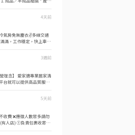
生
4天前
工作地點】 新竹縣湖口鄉 工業三
加班，最高可達約74,000元
✌️冷氣房免無塵衣✌️多線交通
單滿滿，工作穩定，快上車 ✅
工作地點： 1️⃣竹北廠：
工業區） 3️⃣竹科廠：新
停靠站點、搭乘時間及是否有座
3週前
、北區、新豐、湖口、竹北、
各休10分鐘 ~~❣️上
加班) ⭐【夜班】20:00 -
平台就可以提供高品質服務
都符合高品質的專業服務，
速應徵連結：
5天前
 愛家適除了提
成❌免服務費⭕️專業媒合安心面
力和客戶的錢錢都變得格外有
 6. 把玻璃和地板擦擦擦擦
▶智取店(無人
 想要解鎖更多技能創造高收入