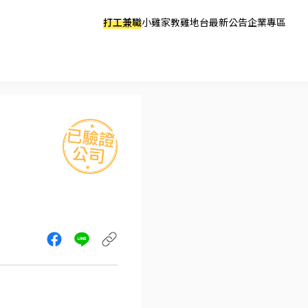
打工兼職
小雞家教
雞地台
最新公告
企業專區