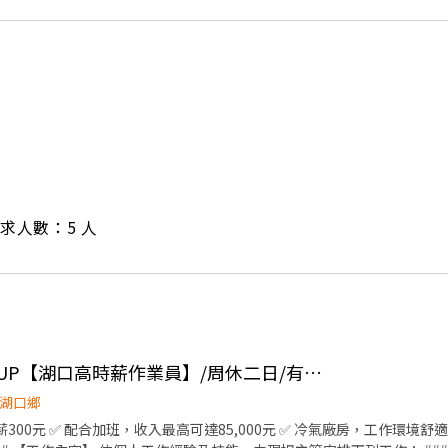
/ 需求人數：5 人
👍 收入最高可達八萬UP【湖口高時薪作業員】/周休二日/有交通車/日、夜班
湖口鄉
薪300元 ✅ 配合加班，收入最高可達85,000元 ✅ 冷氣廠房，工作環境舒