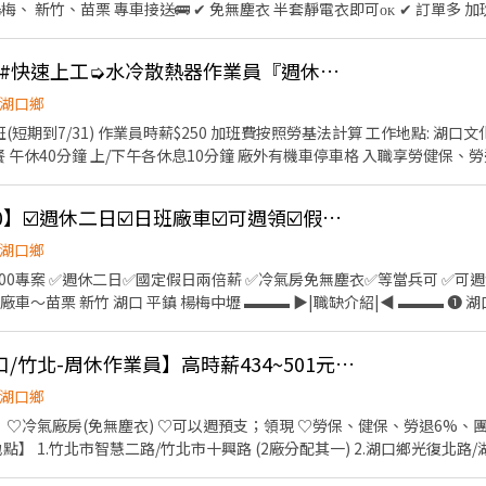
轉正福利優 二度就業可ɴɪᴄᴇ ✔ 公司團膳 吃飽又划算 加班餐費補助$60 ✔
徵點這邊➔ https://lin.ee/2etEKAh 【工作地點】可自選 ❶ 湖口廠 - 新竹縣湖口鄉
新豐火車站 日班250$#快速上工➭水冷散熱器作業員『週休六日
竹北廠 - 新竹縣竹北市智慧路（ AI智慧園區 ） ❸ 竹科廠 - 新竹市東區新
裝、測試、流動線） 【休息時間】用餐40分鐘 兩次間休各15分鐘 【休
湖口鄉
0 【 260 / H 】 ➔ 薪約 $45,760起 x 配合加班 $58,000 ᴜᴘ✨ 夜班：20:00-
合加班(短期到7/31) 作業員時薪$250 加班費按照勞基法計算 工作地點: 湖口
午休40分鐘 上/下午各休息10分鐘 廠外有機車停車格 入職享勞健保、勞退6%
日 雙倍薪資✨ ⭐️ 轉正福利
---------------------- 📞直接撥手機 0958658662 林小姐 •賴:095865
面」
rl.cc/xK7D4E ✉️ 加好友留言【 全名 + 手機號碼 + 職缺截圖 】 ⭕️專業
伺服器組裝【時薪300】☑️週休二日☑️日班廠車☑️可週領☑️假日津貼☑️畢業生可
湖口鄉
00專案 ✅週休二日✅國定假日兩倍薪 ✅冷氣房免無塵衣✅等當兵可 ✅可週
 楊梅中壢 ▬▬▬ ▶|職缺介紹|◀ ▬▬▬ ❶ 湖口廠 - 新竹縣湖口鄉光復北
 - 新竹縣竹北市智慧路（ AI智慧園區 ） ▶️工作內容：通訊器材組裝、包裝
別薪資： ✴️日班：08:00-17:00 【$260/h】薪資➜$45,760~加班$60,000 ✴️夜
♡可週領可領現【湖口/竹北-周休作業員】高時薪434~501元+不用輪班+有冷氣
湖口鄉
2B 【或電洽】0955028592 周’s 諮詢報名 ➡️更多工作加入群組 https://reurl.c
​ ♡冷氣廠房(免無塵衣) ♡可以週預支；領現 ♡勞保、健保、勞退6%、
地點】 1.竹北市智慧二路/竹北市十興路 (2廠分配其一) 2.湖口鄉光復北路
裝包裝、測試、操作機台、產品檢查 ​ 【工作時間及薪資】 ☼早班 08:00～17: