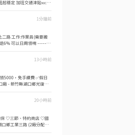
 經驗不重要 現場都有專人會教
1分鐘前
安路（ 近新竹科學園區 ） 【工
假制度】週休二日 【上班時
文化二路 工作:作業員(需要搬
 可以日周領唷 -------
8662 •加賴詢問也可訊息直接輸入
媒合安心面試⭕️24小時在線超快回覆
13小時前
領5000，免手續費 ✅假日
、測試 ▶️休息時間：用餐40
20小時前
c/1KVb8V
團保 ♡三節、特約商店 ♡國
/湖口鄉工業三路 (2廠分配其
00｜時薪260~434元｜ ☽