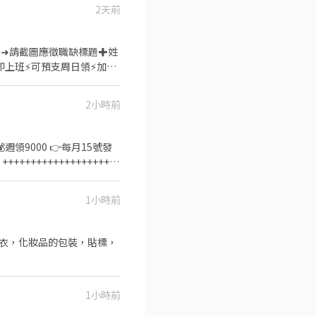
店，有單日跑點需求(單日跑
2天前
別,早班時段可微調) 💰薪資
O0 【加入後➜請截圖應徵職缺標題✚姓
由接
薪 $221 東區 時薪 $221
即上班⚡可預支周日領⚡加不
【別家業者沒有
＝＝＝＝＝＝＝＝＝＝＝＝＝
春酒狂歡聚會+抽獎。 5. 做
小時 +20元) (智取店夜班額外
式作業(依現場工作指派為原
提供不定額獎金。 8. 不定
2小時前
，基本Excel (重複值、
57號 竹北嘉豐店：新竹縣
為主要理貨工作但會操作到簡易
縣竹北市新溪街10號 竹北勝
班：18:00~03:00 (直
週領9000 👉每月15號發
 竹北光明 - 智取店：新竹
➡️理貨晚班$240 ➡️文書
＝＝＝＝＝＝＝＝＝＝＝＝＝＝＝
l (加好友直接問最快喔!!) 加
 ❣️TAO5：桃園市觀音區
p8ECMPGJbb 🚚🚚 🚚
1小時前
✅【休假制度】排休制 (依現
免費 ➡️提供日周領服務💲
即上工！ ➡️廠區有工業大電
號 新竹竹文店：新竹市北區竹
案推出，讓你工作更有動力，
勿直接跑現場唷⚠️
82號 新竹鐵道 - 智取店：
1小時前
360號 新竹光復三 - 智
新竹市東區東光路147號 新