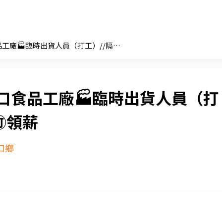
湖口食品工廠🏭臨時出貨人員（打工）//隔日🉑領薪
口食品工廠🏭臨時出貨人員（打
🉑領薪
口鄉