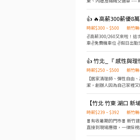
東、內壢及楊梅交通車 --- ## 【工作內容】 依個人工作經驗及技能，由現場主管安排下列工作： ### 1. 成品／半成品組裝 * 產品
組裝、包裝、目視檢查及測試 * 鎖螺
產管理 * SMT設備操作 * 操作英文介面 * 物料準備及備料
維碼分類 * 使用電子顯微鏡進
路2號/ 光復北路50號 --- ## 【上班時間及薪資】 ### 日班 * 上班時間：08:00～17:00 * 時薪：260元 收入參考： * 休六日，每日
時薪$300 ~ $500
新竹縣
工作8小時、不加班：約45,7
✌️高薪300/260又來啦！
### 夜班 * 上班時間：20:00～翌日05:00 * 時薪：300元 
車✌️免費機車位 ✌️假日出
每日工作8小時＋加班2小時：約70,408
工作內容：AI伺服器、電腦
算結果為準。 --- ## 【休假制度】 周休二日，原則上休週六、週日。 ※如有加班需求，依現場訂單及排班狀況安排。 --- ##
新竹縣竹北市智慧路（近竹北
【交通車路線】 提供多條交通
竹市東區新安路（新竹科學
位，請於應徵時確認。 --- ★★★★★★★★ 求職窗口 ★★★★★★★★ 加L.I.N.E快速回覆 ID : @609repyd 加入後請先傳訊告
內壢、平鎮、楊梅。 ✅ 休假制
時薪$250 ~ $500
新竹縣
知您所要應徵的職務並留下
班時間/薪資待遇❣️~~ 1️⃣竹北
【居家清理師、彈性自由、高時薪收入】 官網： https://www.choreslamour.
05:00 時薪300，領薪約＄52,800～80,000(配合加班) 2️⃣湖口
潔，創辦人因為自己家裡又
70,000(配合加班) ⭐【夜班】20:00 - 0
的念頭，堅持嚴格的培訓、
領薪約＄33,000～40,000(配合加班)
在地圖評論中排名台中第一的清潔公司也是當之無愧啊
覆】▬▬▬ ➡工作諮詢／報名
負責任、尊重彼此的服務環境
https://lin.ee/
供清潔整理服務，也不定期
時薪$239 ~ $392
新竹縣
試
意義。 【工作內容是什麼？】 1. 接單後聯繫客戶，確認客戶想清哪裡。 2. 騎著載有招財法寶的機車遊車河。 3. 熟練清潔步驟執
🧧有收暑期的門市🧧 新竹建中店 湖口
行，解決客戶的困擾。 4. 
直接到現場應徵，一律採視訊面試 ✅免經驗✅彈
擦擦到發亮。 7. 清潔得乾淨整齊讓客
搬運、盤點、理貨等 ②提供顧
時間的寶媽、寶爸。 2. 不