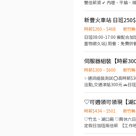
雙倍薪資 ✔ 內壢、平鎮、楊梅、 新竹、苗栗 專車接送🚌 ✔ 免無塵衣 半套靜電衣即可ᴏᴋ ✔ 訂單多 加班超穩定 加班交通津貼ɴɪᴄᴇ
✔ 國定假日 雙倍薪資✨ ✔ 
✔ 每月5日發薪 / 可週領 生活好方便 ⭐️ 快速應
光復北路 or 工業三路 ❷ 
作內容】通訊器材（組裝、包
時薪$260 ~ $468
新竹縣
間 / 薪資待遇】 🧡『 湖口 / 竹北 』 日班：08:00-17:0
日班08:00-17:00 需配
05:00 【 300 / H 】 ➔ 薪約 $52,800起 x 配合加班 $67,000 ᴜᴘ✨ 💙『 竹科 』 日班：07:30-16:40 ➔ 薪約 $35,000起 x 配合加班
重物跟久站) 用餐：免費供餐 
$50,000 ᴜᴘ✨ 夜班：19:30-04:40 ➔ 薪約 $42,000起 x 配合加班 $55,000 ᴜᴘ✨ ⭐️ 加班交通津貼 ⭐️ 國定假
--------------------
優 二度就業可ɴɪᴄᴇ ✨高薪職缺 x 立即上班❤️ ⭐️ ʟɪɴᴇ ID 搜尋 ➔ @564gwivh ➕ 我ʟɪɴᴇ 快速連結 ➔ https://lin.ee/2etEKAh 💎 更多職
「姓名、電話、截圖職約頁
缺點這 ➔ https://reu
率
時薪$300 ~ $600
新竹縣
✨通訊組裝測試⭕️高時薪$3
出勤,交通津貼300元 🚗日班廠車～苗栗 新竹 湖口 平鎮
路 (湖口工業區) ❷ 竹北廠
分鐘、上下間休15分鐘 ▶️休假制度：周休二日 ▶️班
班：20:00-05:00 【$300/h】薪資➜$52,800~加班$70,000 ✔️每月5號發薪/可週領5000 ✔️享勞保、健保、勞退6% ✔️到職滿3個
月，享有三節禮金/禮品 ▬▬▬ ▶快速應徵◀ ▬▬▬ 【截圖+ID詢問】@718dcrid 周小姊立即回覆 【點選直接加好友】
時薪$434 ~ $501
新竹縣
https://lin.ee/nsf2q
♡竹北、湖口廠 ♡周休六日 
定假日加班兩倍薪 ​ 【工作
一) ​ 【工作內容】: 簡易組