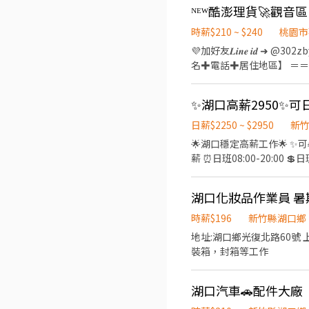
店) ①負責包裹收寄、搬運
的人。 5. 不想因為工作缺席家人的重要日子的你。 .... 【待遇
點2-5間門市) ④配合調店、支援 『以上都提供完善
250~300元 2_〈家適職人〉 時薪+ 各項獎金 360~400元 3_〈高階職人〉 時薪+ 各項獎金 500元以上 4_〈導師〉 同高階職人福利
班：16:15-22:45、18:45-22:45 (固定班別
時薪$210 ~ $240
桃園市
外，額外有高額團隊獎金收入 2.以夥伴收入作為舉例： 1_〈家適員〉不含面試錄取當月份 月工作20-22天 平均收入 3
22:30、18:30-22:30 夜班
💜加好友𝑳𝒊𝒏𝒆 𝒊𝒅 
2_〈家適職人〉 月工作20-22天 平均
▶一般門店(有人店) 竹北時薪 $2
名✚電話✚居住地區】 ＝
單，彈性排班。 2. 積分獎勵及
香山 時薪 $206 ▶智取店(無人店) 竹北時薪 $239 湖口時薪 $224 新埔時薪 $224 竹東時薪 $204 新豐時薪 $219 北埔時薪 $204 芎
加班隨你開心 ⚡不定期的
的福利】 1. 積分獎勵免費兌
林時薪 $234 關西時薪 $20
＝ ✅【工作內容】 ➡️【
清潔但不想清自己家，夥伴下單
獎金每小時 +40元) 🎉排班方式 一週至少排班四天（需含至少一天六或日） 📌上班地點 竹北市 竹北高鐵 - 智取店：新竹縣竹北市
則) ➡️【文書人員】 1.
期免費線上/實體心理成長課程。 9. 跨領域心理成
高鐵三街43號1樓 竹北科
SUM、IF)比對加減要會 
內部升遷管道。 2. 家適員→職
日薪$2250 ~ $2950
新
竹北市嘉豐五路二段132號
文書作業 ＝＝＝＝＝＝＝＝＝＝
統，高階職人提供教育訓練
🌟湖口穩定高薪工作🌟 ✨可暑
利店：新竹縣竹北市勝利五路1
接下夜班) ＝＝＝＝＝＝＝＝
薪 ⏰日班08:00-20:00 💲日班日薪:2250~2950💲 ⭕做四休三 ✔排班排休穩定 ✔長期工作 ✔久站 搬重 +++++++++++++++++++
縣竹北市光明五街319號 湖口鄉 湖口湖心店：新竹縣湖口鄉中山路一段569號 湖口成功店：新竹縣湖口鄉成功路102-1號 湖口安
日班$230 (額滿) ➡️文
問職缺直接找👇👇👇名額有限 
宅店：新竹縣湖口鄉安宅四街21號 湖口中
＝＝＝＝ ✅【上班地點任選】
入先傳職缺截圖給我喔!
福德街17號 竹東鎮 竹東站前 - 智取店：新竹縣竹東鎮北興路一段611號 竹東杞林店：新竹縣竹東鎮杞林路8號 竹東民族店：新竹
寶倉街108號5樓 ＝＝＝＝＝＝＝
湖口化妝品作業員 暑
縣竹東鎮民族路58號 竹東中豐 - 智取店：新竹縣
詳細交通車路線可先自行查詢
北埔鄉 北埔北埔 - 智取店：新竹縣北埔鄉北埔街96號 芎林鄉 芎林
時薪$196
新竹縣湖口鄉
場人力狀況靈活調配) ✅【工
智取店：新竹縣關西鎮正義路186號 北區 新竹四維 - 智取店：新竹市北區四維路36號(可不支援) 
地址:湖口鄉光復北路60號 上班時間：週一到週五（8:
日領$1,500 ➡️加班採
北新街135號 新竹金竹店：
裝箱，封箱等工作
風扇，遠離悶熱，保持清爽！
文街5號 新竹光華店：新竹市北區光華南
荷包賺滿滿！ ＝＝＝＝＝＝
區寶山路35號1樓 新竹慈雲
湖口汽車🚗配件大廠
新竹市東區鐵道路一段28巷8
取店：新竹市東區光復路一段