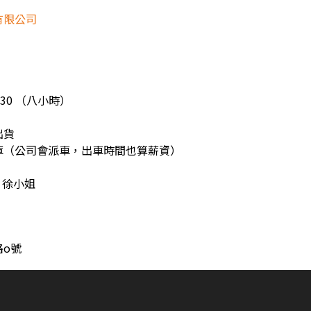
有限公司
！
:30 （八小時）
出貨
庫（公司會派車，出車時間也算薪資）
6 徐小姐
路o號