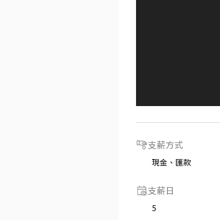
支薪方式
現金、匯款
支薪日
5