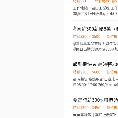
時薪$210
新竹縣湖口鄉
竹南大店：新竹市東區南大路5
工作地點：湖口工業區 工作內容：補料 檢查 裁斷 早班 07:00-15:55 
竹大同店：新竹市東區大同路69號 新竹金山店
段699號 新竹中山 - 智
徵多間店唷) 📜應徵方式📜 ①應徵預約請點選右方加入 ➤ https://lin.ee/beutrIB ②ʟɪɴᴇ搜尋加入 ➤ @783qcndn ✍🏻以上加入留言
時薪$300 ~ $500
新竹縣
✌️高薪專案又來啦！您這次還
✌️假日出勤交通津貼300✌️加
伺服器、電腦、通訊器材成品
智慧路（近竹北遠百、Ai智
路（新竹科學園區） ✅ 
楊梅。 ✅ 休假制度：週休六、日 
時薪$300 ~ $600
新竹縣
待遇❣️~~~ 1️⃣竹北廠： ⭐【日
高時薪🚀 高錄取🚨 日夜班 ➠ 都有缺‼️ 快速報到🎈可週領7000 * 冷氣房包裝/組裝/測試 * 
300，領薪約＄52,800～80,
日08:00~17:00 260/H ➠ 均薪46K~61K 夜20:00~05:00 300/H ➠ 均薪53K~70K ✔
⭐【夜班】20:00 - 05:00 
▪︎✚ʟɪ
40,000(配合加班) ⭐【夜班】19:30 - 0
諮詢／報名面試 ➡請找：呂’r 
友，截圖職缺傳給我，填寫「
時薪$300 ~ $450
新竹縣
❤️❤️高錄取｜高薪上看67