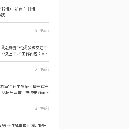
店：新竹市東區建中路85號 新
428號
8號 (以上門店缺額有限，可應
5小時前
 ✌️免費機車位✌️多線交通車
作內容：AI
1️⃣竹北廠：新竹縣竹北市
️⃣竹科廠：新竹市東區新安
2小時前
、湖口、竹北、內壢、平鎮、
時間/薪資
】20:00 - 05:00 時薪
5,760～70,000(配合加班)
- 16:40 領薪約＄33,000～
ee/rZxvxQW ⭐請加入好
2小時前
接送 ✅供機車位 ✅國定假日