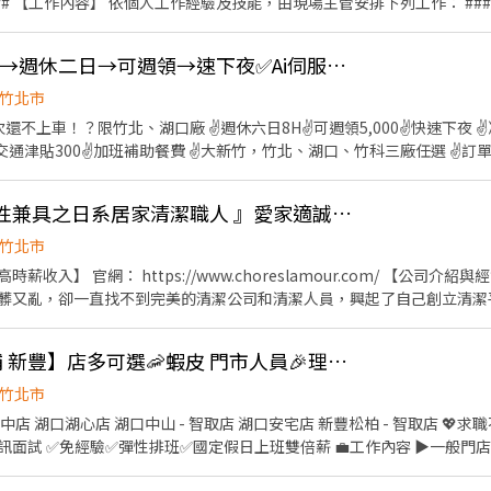
絲及相關產線作業 * 需挪移約5至15公斤產品，現場備有輔助設備 ### 2. SMT作業 * 產線
作業 ### 3. 維修物料作業 * 拆卸螺絲、清潔散熱膏 * 上下物料及掃描二
👍 🔥高薪300薪優8萬→週休二日→可週領→速下夜✅Ai伺服器操機組包測✅無經驗可
行目視檢查 * 電子元件清潔 * GPU／CPU除錫及除膠作業 --- ## 【
竹北市
60元 * 休六日，每日工作8小時＋加班2小時：約61,089元 * 配合休假日
這次還不上車！？限竹北、湖口廠 ✌️週休六日8H✌️可週領5,000✌️快速下夜 
收入參考： * 休六日，每日工作8小時、不加班：約52,800元 * 休六日，
勤交通津貼300✌️加班補助餐費 ✌️大新竹，竹北、湖口、竹科三廠任選 ✌️訂
元 * 配合休假日加班，最高可達約85,000元 ※實際薪資依出勤天數、加班時數及依法計
、通訊器材成品零件。操作機台、組裝、包裝、檢測、SMT、插件、庫房 ✅ 
遠百、Ai智慧園區） 2️⃣湖口廠：新竹縣湖口鄉光復北路、工業三路（湖口
車路線，包含： * 新竹市東區* 苗栗竹南* 竹東* 內壢* 楊梅 ※實際
👍 竹北_『 感性與理性兼具之日系居家清潔職人 』愛家適誠徵|收入3-7萬
園區） ✅ 交通車：竹南、頭份、北埔、竹東、內灣、芎林、南寮、西濱
度：週休六、日 ✅ 用餐休息：訂便當、7-11、微波、冰箱。用餐40分鐘，上下
竹北市
姓名及電話
廠： ⭐【日班】08:00 - 17:00 時薪260，領薪約＄45,760～70,000(配合
com/ 【公司介紹與經營理念】 愛家適專業居家清
廠： ⭐【日班】08:00 - 17:00 時薪260，領薪約＄45,760～
髒又亂，卻一直找不到完美的清潔公司和清潔人員，興起了自己創立清潔
5:00 時薪300，領薪約＄52,800～80,000(配合加班) 3️⃣竹科廠： ⭐【日班】07:30 - 16:40
把職人逼到該該叫但升遷爽歪歪的考核，不斷的溝通改進確認所有的程序
 ⭐【夜班】19:30 - 04:40 領薪約＄33,000～40,000(配合加班) ▬▬▬【立即應徵 24H快速回
啊啊啊。 愛家適秉持著’以人為本’才是根本的理念，建立一個有溫度、
面試 ➡請找：呂’r Neo ➡請加官方賴：@pg17888（含@） ➡快
【竹北 竹東 湖口 新埔 新豐】店多可選🦐蝦皮 門市人員🎉理貨上架收銀超簡單🙌🏻歡迎兼職打工
。彼此相互尊重的前提，讓服務夥伴將溫度與貼心，默默帶入客戶的家中每個角落。
rZxvxQW ⭐請加入好友，截圖職缺傳給我，填寫「姓名+電話」基本資料⭐ ❌不抽
參與公益清潔，並且每月提撥公司收益認養10位家扶兒童，讓夥伴的努
竹北市
湖心店 湖口中山 - 智取店 湖口安宅店 新豐松柏 - 智取店 💖求職不收費 ❌應徵人數眾多請勿
使出十八般武藝刷刷刷刷刷到斷手。 5. 衛浴馬桶廚房檯面洗洗洗洗到估溜。
性排班✅國定假日上班雙倍薪 💼工作內容 ▶一般門店(有人店) ①負責包裹收寄、
戶不想出門。 8. 建立客戶專屬資料，下次服務更上手。 【具備條件】 1. 被接送小朋友綁定
客接待、收銀結帳等服務 ③維持門市作業區環境、清潔維護作業 ④配合調店、支援 
想被傳統工作束縛能力的新鮮人。 3. 還在用健康換金錢的輪班人員。 4.