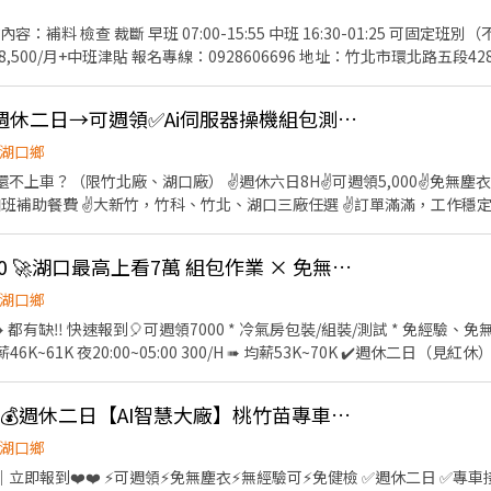
76.576-1號 新竹食品 - 智取店：新竹市東區食品路394號 新竹建中
中班 16:30-01:25 可固定班別（不輪班） 薪資： 日班
：新竹市東區金山北一街116號 香山區 香山中華 - 智取店：新竹市香山區中華路四
38,500/月+日班津貼 中班 38,500/月+中班津貼 報名專線：0928606696 地址：竹北市環北路五段
取店：新竹市香山區中山路640巷708號 香山牛埔店：新竹市香山區牛埔路8
全名✚電話 附上 職缺標題截圖即可✍🏻 ③線上詢問或 ☎️來電諮詢 0908925603 白先生
✌️高薪300薪優8萬→週休二日→可週領✅Ai伺服器操機組包測✅免學經歷立即上班
湖口鄉
不上車？（限竹北廠、湖口廠） ✌️週休六日8H✌️可週領5,000✌️免無塵衣
班補助餐費 ✌️大新竹，竹科、竹北、湖口三廠任選 ✌️訂單滿滿，工作穩定，快上車 ✅ 工
零件。操作機台、組裝、包裝、檢測、SMT、插件、庫房 ✅ 工作地點： 
慧園區） 2️⃣湖口廠：新竹縣湖口鄉光復北路、工業三路（湖口工業區） 3
報到很快🔥 高時薪300 🚀湖口最高上看7萬 組包作業 × 免無塵｜週領7000
交通車：竹南、頭份、北埔、竹東、內灣、芎林、南寮、西濱、北區、新豐
✅ 用餐休息：訂便當、7-11、微波、冰箱。用餐40分鐘，上下各休10分鐘 ~~~❣️上班
湖口鄉
班】08:00 - 17:00 時薪260，領薪約＄45,760～70,000(配合加班) ⭐【夜班
免經驗、免無塵室 * 員工餐廳、機車停車
000(配合加班) 2️⃣湖口廠： ⭐【日班】08:00 - 17:00 時薪260，領薪約＄4
️週休二日（見紅休） 🎈私訊留言 - 快速安排面談
時薪300，領薪約＄52,800～80,000(配合加班) 3️⃣竹科廠： ⭐【日班】07:30 
ɴᴇ：@023qhrts ✉️ 招募部（一對一窗口回覆）
4:40 領薪約＄33,000～40,000(配合加班) ▬▬▬【立即應徵 24H快速回覆】▬▬▬ ➡工作
Neo ➡請加官方賴：@pg17888（含@） ➡快速應徵連結：https://lin.
💎高時薪300✨可週領💰週休二日【AI智慧大廠】桃竹苗專車接送🚌轉正福利優👍🏻
姓名+電話」基本資料⭐ ❌不抽成❌免服務費⭕️專業媒合安心面試
湖口鄉
K｜立即報到❤️❤️ ⚡可週領⚡免無塵衣⚡無經驗可⚡免健檢 ✅週休二日 ✅專車