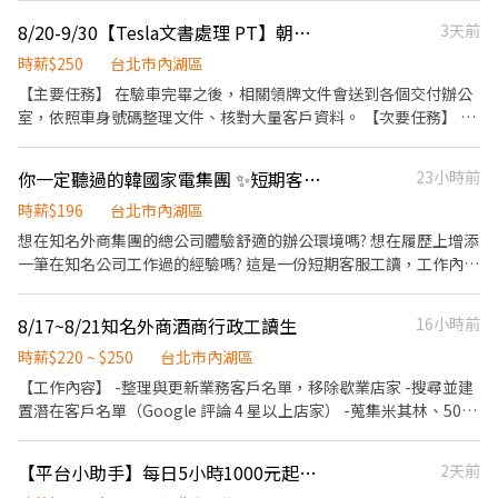
算) ②勞保、健保、意外險 ③每月提撥勞工退休新制6% ④特休按照
班！！ 【薪資福利】 • 底薪50K～63K（含伙食津貼） • 年終獎
📍台北市文山區指南路二段67號 台北木新店📍台北市文山區木新路
▼▼▼▼▼▼▼▼▼▼▼▼▼▼▼▼▼▼▼▼▼▼ 🌼可以直接加我
勞基法規定 ⑤颱風天出勤津貼 ⑥員工用餐折扣 ⑦提供員工制服 ⑧
8/20-9/30【Tesla文書處理 PT】朝九晚六、暑期短期職缺RFS213
3天前
金、三節獎金、服務績效獎金 • 完整在職培訓、考照津貼、升遷制
三段174號 台北動物園三店📍台北市文山區新光路二段30號 .˚⊹ ⁺‧
喔 快速預約找工作｜☞瑞星管顧-Bella周小姐 來電預約專線：02-
任職一年後提供免費健檢
度完善✨ 【培訓與發展】 • 完整專業教育訓練（流程清楚、好上
【超級亮點】 ‧⁺ ⊹˚. 💼 勞保・勞退・團保 ⛽ 汽機車油資補貼 🔧 汽
66362428(分機214) +L:@311vredv 應徵請先投遞履歷並截圖私
時薪$250
台北市內湖區
手） • 工作 SOP 明確，新人可安心學習 • 升遷制度完善，職涯發
機車修繕補貼 🤝 推薦好友獎金 $600/人 📆 國定假日上班享雙倍薪資
【主要任務】 在驗車完畢之後，相關領牌文件會送到各個交付辦公
展不受限 【上班時間】 • 24小時輪班制，輪夜班機率低 【工作地
💥 .˚⊹ ⁺‧ 【 想聯繫我】 ‧⁺ ⊹˚. ☝️ 點選【立即應徵】我會速度回覆
室，依照車身號碼整理文件、核對大量客戶資料。 【次要任務】 依
點】 • 台北市內湖區 【需求條件】 • 專科以上學歷 • 具客服相關
你！ ✌️ 或加入 🅻🅸🅽🅴：https://lin.ee/8rsUSDv 🤟 留言「姓名＋
照交車日期整理車牌提供給相關單位。 【工作時間及需求】 排班規
經驗，或曾任職服務業，具良好顧客服務意識者優先考量 • 具良好
電話＋截圖職缺」就能聯繫上～ 若想參考其他職缺，可以到我的
劃：8/20-9/30 上班時間：9:30-18:30 【我們希望你具備...】 1.過去
溝通能力、學習能力佳，出勤穩定 【其他條件】 • 具高度服務熱
Threads，看更多更多的職缺喔♬ My Threads：tsaipei_ruby
你一定聽過的韓國家電集團 ✨短期客服工讀生 增加履歷大公司經驗 !! 🎉
23小時前
處理大量文件、數據或行政作業的經驗 2.具備多工處理、跨部門溝
忱，樂於與客戶互動 • 具積極態度，表達清楚、溝通能力佳 • 可
https://reurl.cc/7b2vad 別害羞❌別害怕❌找工作聯繫我⭕
通的能力
時薪$196
台北市內湖區
配合輪值假日及夜班（依排班制度） ✅具客服或相關服務業經驗者
想在知名外商集團的總公司體驗舒適的辦公環境嗎? 想在履歷上增添
尤佳（無相關經驗亦可培訓） 【聯絡資訊】 ConBiz - Katheryn
一筆在知名公司工作過的經驗嗎? 這是一份短期客服工讀，工作內容
L1NE: jiao000 電話: (02)6605-8244
單純，主要以電話回訪及系統資料處理為主，不需陌生開發或業績
壓力。非常適合想累積行政、客服經驗，或希望在知名外商增添履
8/17~8/21知名外商酒商行政工讀生
16小時前
歷的人選 📝 工作職責與內容 ✅ 服務案件系統建檔與資料處理 ✅ 電
話回訪客戶，確認服務案件狀況 ✅ 協助更新案件資料及相關紀錄 ✅
時薪$220 ~ $250
台北市內湖區
完成主管交辦事項 ⏱️ 工作時間與薪資待遇 薪資待遇： 時薪 196 元
【工作內容】 -整理與更新業務客戶名單，移除歇業店家 -搜尋並建
（按法定基本工資規定） 📅工作期間：即日起至2026/10/30 上班時
置潛在客戶名單（Google 評論 4 星以上店家） -蒐集米其林、500
間：週一到週五 09:00 - 18:00 休息時間： 12:00 - 13:00 🌟 徵求條
盤及亞洲50大酒吧等指標性店家資料 -協助店家分類建檔（如
件 做事細心、負責任，能配合團隊作業 具備基本電話應對能力，口
Cocktail Bar、Bistro、KTV、燒肉、高端餐廳等） 【條件需求】 -
【平台小助手】每日5小時1000元起｜工作簡單好上手
2天前
條清楚 熟悉Microsoft Office（Excel、Word、Outlook）基本操作
細心負責，具良好資料整理能力 -熟悉 Google Search、Google
中文打字速度40字／分鐘以上 無經驗可，只要具備服務熱忱與學習