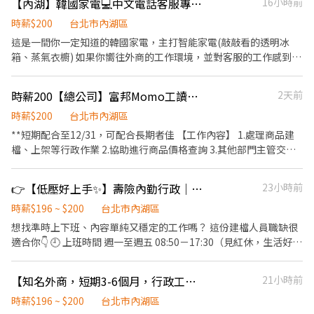
【內湖】韓國家電💻中文電話客服專員34-38K #外商福利#月獎金
16小時前
Word、Excel。
聯繫，也可協助尋找越南當地供應商、或社群合作機會。 適合越南
在台學生、外籍配偶，或熟悉越南市場與貿易環境者。需會越南文
時薪$200
台北市內湖區
與中文，熟悉英文更佳。細心負責，對美妝、生活用品、汽車用品
這是一間你一定知道的韓國家電，主打智能家電(敲敲看的透明冰
或電商有興趣佳。 **要求：細心、主動、對國際貿易和電商有興
箱、蒸氣衣櫥) 如果你嚮往外商的工作環境，並對客服的工作感到興
趣，能定期整理資料並回報。 樂享家官網
趣! 趕快把握長期穩定發展的工作機會吧!!投遞履歷應徵~ . 【工作內
https://www.happylifepro.com.tw/ 蝦皮賣場
容】 1.線上顧客諮詢服務 - 產品規格、廣告活動、保固說明等諮詢 -
時薪200【總公司】富邦Momo工讀生｜彈性排班
2天前
https://shopee.tw/happybaoma
產品操作、設定及故障排除等技術處理 - 線上保固登入及使用手冊
寄送 - 官網及通訊軟體留言回覆 - 客訴件處理及追蹤 . 2.顧客&經銷
時薪$200
台北市內湖區
商報修件管理 - 產品報修件登記及維修進度追蹤 - 維修結果查詢及回
**短期配合至12/31，可配合長期者佳 【工作內容】 1.處理商品建
覆 - 官網報修及經銷商報修登記及完修結果回覆 . 3.回訪及顧客問券
檔、上架等行政作業 2.協助進行商品價格查詢 3.其他部門主管交辦
調查 - 維修件滿意度回訪 - SVC監控回訪(異常件、取消件、三天以
事項 錄取後將會分發到各單位(依主管評估進行分配) Ex:行銷部、企
上處理件等) - 回訪異常件及抱怨件追蹤 . #親切、積極主動、抗壓性
劃部、廣告業部、3C產品、美妝部..等 *純內勤工作，不會有外勤或
👉【低壓好上手✨】壽險內勤行政｜準時下班｜夜校友善 採書審免現場面試
23小時前
強有耐心、善傾聽及溝通及表達能力佳 #具有服務熱忱及責任感，
活動外派 *需周一至五上班，(最少希望一周配合4-5天) *午休12:00-
反應能力快 #具服務相關經驗1年以上，有電話客服實務經驗為佳 #
13:30（不計人工時） 【需求條件】 1.細心、主動積極、認真負責 2.
時薪$196 ~ $200
台北市內湖區
具客訴處理實務經驗者為佳 . 【工作時間】 1、周一到五 有時候周
基本office能力(excel、word) 【待遇】基本勞健保、雇主提撥
想找準時上下班、內容單純又穩定的工作嗎？ 這份建檔人員職缺很
六；0900-18:00，依公司規定進行8小時排班 2、周休二日；紅字休
6%、不定期下午茶點 【薪資】時薪200元
適合你👇 🕘 上班時間 週一至週五 08:50－17:30（見紅休，生活好安
. 【薪資福利】 1、生日禮金及當月有薪生日假一天 2、年終績效獎
排） 💰 薪資福利 ✨ 本薪 28,000 元＋伙食津貼3,000元＝31,000/
金、三節獎金、享有保障獎金 3、每月額外KPI達成獎金 4、享有法
月、年終一個月（本薪依在職比例） ✨ 端午禮金🧧 2,000 元 ✨ 中秋
定保障之勞保、健保、特休假、給薪疫苗假 5、年終尾牙、家庭日 .
【知名外商，短期3-6個月，行政工讀生PT】D23招募中有興趣私@pge2147
21小時前
禮金🧧 2,000 元 📝 工作內容 ✨ 新契約資料鍵檔（依組別分：保費／
📌有至少一年電話客服、電銷相關經驗
核保／理賠／保服） ✨ 案件資料審核、鍵檔與文件掃描 ✨ 照會發送
時薪$196 ~ $200
台北市內湖區