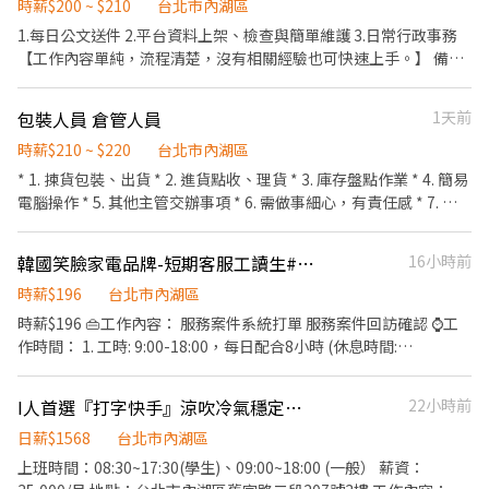
Maps 及 Excel／Google Sheets -對餐飲、酒吧產業有興趣者佳
時薪$200 ~ $210
台北市內湖區
意願，我們都非常歡迎 📢｜加賴 ID：@983auhta 或來電預約：02-
【工作期間】 -8/17~8/21上班時間9:30~18:30 【工作地點】:台北
1.每日公文送件 2.平台資料上架、檢查與簡單維護 3.日常行政事務
66362428(分機216)
市內湖區基湖路18號6樓
【工作內容單純，流程清楚，沒有相關經驗也可快速上手。】 備
註：需自備機車
包裝人員 倉管人員
1天前
時薪$210 ~ $220
台北市內湖區
* 1. 揀貨包裝、出貨 * 2. 進貨點收、理貨 * 3. 庫存盤點作業 * 4. 簡易
電腦操作 * 5. 其他主管交辦事項 * 6. 需做事細心，有責任感 * 7. 環
境單純，無經驗可
韓國笑臉家電品牌-短期客服工讀生#196/hr#~10/30
16小時前
時薪$196
台北市內湖區
時薪$196 👜工作內容： 服務案件系統打單 服務案件回訪確認 ⌚工
作時間： 1. 工時: 9:00-18:00，每日配合8小時 (休息時間:
12:00~13:00) 2. 每周5天 3. 2026/8/1-2026/10/30" 工作地點：台北
市內湖區基湖路3巷47號
I人首選『打字快手』涼吹冷氣穩定辦公日班 免證照進銀行職
22小時前
▼▼▼▼▼▼▼▼▼▼▼▼▼▼▼▼▼▼▼▼▼▼ (emoji)可以直接
加我喔 快速預約找工作｜☞瑞星管顧-Bella周小姐 來電預約專線：
日薪$1568
台北市內湖區
02-66362428(分機214) +L:@311vredv 應徵請先投遞履歷並截圖私
上班時間：08:30~17:30(學生)、09:00~18:00 (一般） 薪資：