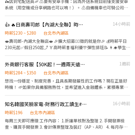
🛵店到宅配送員🦐 ⚠️要有安卓手機：因為外送系統目前僅支援安卓
不同，應徵時請告知我要應徵哪一區或哪間店 .˚⊹ ⁺‧ 【薪資制度】
系統（用空機或分享網路也可以唷！）。 ⚠️自備機車也可騎公司電
‧⁺ ⊹˚. 💰 在上述時段內，時薪為 $ 225 ~ 240 🪙 若非以上時段，時
動三輪車 ⚠️保障貨量，免搶單 ⚠️如自備機車需能配合裝機車貨架 ⚠️
薪為 $ 196 💰 過00:00 + $ 55 夜班津貼 .˚⊹ ⁺‧ 【 休假制度】 ‧⁺ ⊹˚.
沒經驗可👉👉👉app自動排好配送路線，不怕路不熟 ⚠️有經驗可
👍 🔥日商壽司郎【內湖大全聯】時薪230元起-兼職人員🙆‍♀️六日250元起💰
14小時前
📌 採排休制（無固定休） 🗓️ 周一至週日皆需排班 🚫 周六、周日可
👉👉👉至門市自行取貨配送，沒有傳統宅配人事問題 📌 工作內
排休不可固定休 .˚⊹ ⁺‧ 【上班地點】 ‧⁺ ⊹˚. 👉士林區 台北士林店
容： ↪︎ 騎機車(自備或公司車)將包裏從門市配送至買家地點(範圍
時薪$230 ~ $280
台北市內湖區
📍台北市士林區中山北路五段602號 👉內湖區 台北西湖店📍台北市
3km內) 在我們這裡的夥伴收入大概長這樣： 🛵 隨便送送（熟悉路
🍣壽司郎-內湖大全聯店🍣 🎉擴大招募🙆‍♀️徵的就是你🎉 💰時薪平日
內湖區內湖路一段283號 台北舊宗二店📍台北市內湖區舊宗路一段
線中）：$40,000 ~ $60,000 元 / 月 🛵 乖乖聽話送（穩定出勤）：
230元起✅️假日250起⤴️ 🏅高時薪🧧福利優🎊彈性排班📝 👨‍🎓學生打
275號 👉大安區 羅斯福店📍台北市大安區羅斯福路二段45號 台北麟
$60,000 ~ $80,000 元 / 月 🔥 拼命努力送（挑戰極限）：$80,000 ~
工👩‍🎓二度就業🎈假日兼職⭐️ 🏍機車免費停車🛵上班好方便🎉 ✨️✨️
光店📍台北市大安區和平東路三段406巷8號 台北復興二店📍台北市
$180,000 元 + 額外加碼獎金！ ━━━━━━━━━━━━━━━━
暑期學生打工搶先徵才中✨️✨️ ⭕招募條件 ✅️良好職前教育訓練，無
大安區復興南路二段273號 台北光復店📍台北市大安區光復南路286
外商銀行客服【50K起 ! 一週兩天遠端】福利優｜不須銷售｜完整教育訓練 KK
1週前
✅ 領薪彈性：每月15號準時發薪（可匯款/領現），亦可配合【每週
經驗者也可以加入！！！ ✅️歡迎開學打工、假日兼職、二度就業、
號 👉中山區 台北長春店📍台北市中山區長春路172號 台北南京五店
領薪】，週週有錢花！ ━━━━━━━━━━━━━━━━━ 📍
外籍學生、實習簽約。 ✅️彈性排班：08:30~23:00(請於面試時與店
時薪$284 ~ $350
台北市內湖區
📍台北市中山區南京東路三段210之1號 👉中正區 林森二店📍台北
【熱門開缺地點 ── 趕快卡位】
長確認班表) ✅️不管是平日早班、週末假日班、放學後打烊班皆有職
想找一份穩定、制度完善，且具長期發展性的工作嗎？現在正是好
市中正區林森南路1號 台北濟南店📍台北市中正區濟南路二段66號
━━━━━━━━━━━━━━━━━ 台北市、新北市各行政區皆
缺，歡迎直接投遞履歷！ ⭕工作內容 ▪外場🎈 帶客入座→介紹、
時機！ 🌱如果你具備服務熱忱，並希望進入金融體系，累積專業經
台北館前店📍台北市中正區館前路8號 台北公園店📍台北市中正區
有缺額（文山、林口、板橋、永和、中和、新店、三重、新莊、樹
服務→飲料提供→餐具清洗→桌邊結帳→收銀結帳......等。 ▪內場🍣
驗 規劃穩定且長期的職涯發展，這將是一個值得把握的機會！ 本職
公園路30-1號 台北南昌店📍台北市中正區南昌路一段149號 👉松山
林、土城、淡水、信義、大同、萬華、松山、中山、內湖...等） 點
商品進貨、準備、整理→餐點製作→提供餐點→餐具清洗→環境整
缺提供完整教育訓練與明確 SOP 招募名額有限，將依序安排面談，
區 台北民生店📍台北市松山區民生東路三段135號 台北民權店📍台
擊立即應徵，私訊告知小編你想送哪一區，馬上幫你保留就近站
知名韓國笑臉家電-財務行政工讀生#196/hr#在學實習生#無經驗可#每周3天
16小時前
理維護......等。 ▪洗碗區🫧 餐具清洗、環境整理整頓、環境清洗......
歡迎有意者儘早投遞 #完整教育訓練 #不加班、進入金融業的敲門磚
北市松山區民權東路三段128號 台北南京二店📍台北市松山區南京
點！ ━━━━━━━━━━━━━━━━━ 📩 【火速卡位應徵流
等。 ✨️在職教育訓練完善，無經驗者也OK✨️ ⭕獎金福利 ▪生日禮
#優於業界的年終及員工福利 #數位化強勢銀行，不需協銷 【工作內
時薪$196
台北市內湖區
東路五段162號 台北南京六店📍台北市松山區南京東路四段57號 👉
程】 ➊ 點擊填寫廠商制式履歷（1分鐘完成，快速安排送審）： 👉
券！ ▪員工用餐優惠！ ▪不定期活動競賽獎金！ ▪一年4次考核及
容】 • 線上文字與電話接聽，回覆與處理客戶問題（不需銷售） •
信義區 忠孝四店📍台北市信義區忠孝東路五段522號 台北101店📍
每周三天即可應徵 工作內容： 1.折讓單核對及整理 2. 手開發票檢
https://reurl.cc/V292KN 🔒 【隱私防線】個資僅供廠商審核，敏感
調薪！ ▪加班費5分鐘為單位計算！ ▪介紹親朋好友入職，期滿可
信用卡活動說明、帳戶與交易相關查詢 • 客戶意見反應與後續追
台北市信義區市府路45號 台北夢廣場店📍台北市信義區松高路11號
查、購買手開發票 3. 會計傳票整理及裝訂（AP、AR） 4. 每月存貨
欄位（身分證/詳細地址）錄取前皆可先不填！ ➋加入留言： 👉
獲得3,000～5,000元獎金！ ⭕基本保障 ①加班費(以5分鐘為單位計
蹤，維繫良好顧客關係 • 一天固定出勤9小時(午休1小時)，不加
👉文山區 台北興隆店📍台北市文山區興隆路三段54號 台北指南店
報廢協助 5. 其他財務協助事項 台北市內湖區基湖路3巷47號
https://lin.ee/OBnhVN5 私訊留下 ⌜姓名+電話 +應徵蝦皮外送」💥