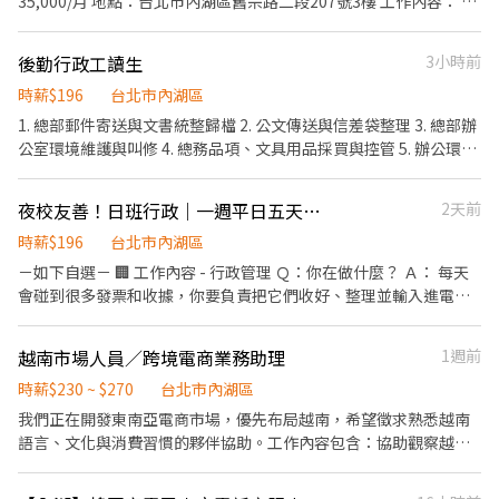
35,000/月 地點：台北市內湖區舊宗路二段207號3樓 工作內容： 1.
資料輸入(信用卡申請書資料建檔） 2.文件整理 ＃週休二日見紅休
＃單純打字建檔 ＃夜校生可＃二度就業可 ＃轉職空檔可
後勤行政工讀生
3小時前
時薪$196
台北市內湖區
1. 總部郵件寄送與文書統整歸檔 2. 公文傳送與信差袋整理 3. 總部辦
公室環境維護與叫修 4. 總務品項、文具用品採買與控管 5. 辦公環境
整理及一般性庶務工作協助 6. 協助人資相關行政工作
夜校友善！日班行政｜一週平日五天｜內湖光電大樓
2天前
時薪$196
台北市內湖區
－如下自選－ 🏢 工作內容 - 行政管理 Ｑ：你在做什麼？ Ａ： 每天
會碰到很多發票和收據，你要負責把它們收好、整理並輸入進電腦
系統裡。 如果有人太晚交發票，你要寫信提醒他們。 另外還要幫忙
處理電費的單據，然後把這些文件打包批次寄出。 ｜ ｜你需要具
越南市場人員／跨境電商業務助理
1週前
備： 會基本的 Word、Excel 和收發 Email（Outlook）。 （這份工
作很需要有條理、能把資料整理得整整齊齊的人）。 －－－－－ 🏢
時薪$230 ~ $270
台北市內湖區
工作內容 - 通路策略規劃暨管理室 Ｑ：你在做什麼？ Ａ： 幫忙在外
我們正在開發東南亞電商市場，優先布局越南，希望徵求熟悉越南
奔波的工程師（例如牽網路線、光纖的人）處理辦公室的文書作
語言、文化與消費習慣的夥伴協助。工作內容包含：協助觀察越南
業。 像是幫忙收發他們完工的「驗收資料」、追蹤進度、整理工程
Shopee、Lazada、TikTok Shop 等平台熱賣商品，整理當地流行
文件，以及幫他們處理花費的報帳。 ｜ ｜你需要具備： 要會基本的
品類、價格帶、消費者喜好，協助翻譯商品文案、社群貼文與貿易