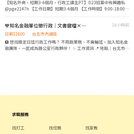
與退件處理 ✨ 其他主管交辦行政事項 🎯 我們希望你 ✔ 細心、有耐
【知名外商，短期3-6個月，行政工讀生PT】D23招募中有興趣私
心，對資料處理不排斥 ✔ 基本文書與鍵盤操作OK ✔ 喜歡辦公室環
@pge2147h 【工作日期】短期3-6個月 【工作時間】9:00-18:00
境、穩定工作的你 💡 職缺亮點 ✔ 週休二日 ✔ 純內勤、環境單純 ✔
(休息1H) 【工作內容】以下擇一 a.客服(每週5天至10月底)：服務案
工作流程清楚、好上手 👉 想找穩定行政／建檔相關工作的你，快來
件系統打單、服務案件回訪確認及主管交辦事項 b.贈品打單(每週3
💙知名金融單位徵行政｜文書鍵檔×品質查核｜福利優
16小時前
應徵卡位！
天至12月底)：1.贈品打單出貨2.協助補發及改票3.登錄資格及資料
審核4.客訴件溝通及處理 【工作地點】台北市內湖區基湖路3巷47號
日薪$1600
台北市內湖區
【需求條件】細心動作快、基本電腦文書能力、【服裝】不拘 【薪
🏦 想找穩定日班行政工作嗎？ 不用跑業務、不需輪班，加入知名金
資】時薪196，次月20電匯入戶
融團隊，一起成為辦公室行政夥伴！ ✨ 工作資訊 📍 地點｜台北市內
湖區安康路22巷33號6樓（潭美行政大樓） 🕘 時間｜週一至週五
08:50－17:30 🍱 福利｜供餐、三節禮金、生日禮金、年終獎金、尾
牙、旅遊補助 薪：$32,000/月 📋 工作內容 ✔ 金融文件收件與資料
鍵檔 ✔ 文件整理、歸檔與品質查核 ✔ 問題件追蹤與處理 ✔ 配合行
政支援及其他文書作業 💡 適合這樣的你 ✅ 細心、有責任感 ✅ 喜歡
文書行政工作 ✅ 想進入金融產業累積經驗 ✅ 週休二日、生活工作好
平衡 📩 名額有限，想找穩定行政工作的你，趕快投遞履歷加入我
們！
求職服務
找打工
找任務
找家教