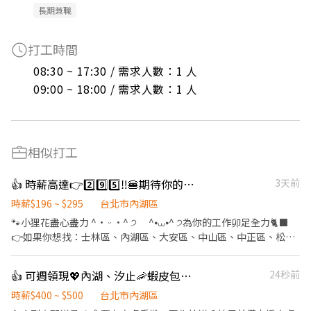
長期兼職
打工時間
08:30 ~ 17:30 / 需求人數：1 人

09:00 ~ 18:00 / 需求人數：1 人
相似打工
👍 時薪高達👉2️⃣9️⃣5️⃣‼️🍔期待你的「麥」力演出🍟餐飲服務員
3天前
時薪$196 ~ $295
台北市內湖區
🐾小狸花盡心盡力 ^• ᵕ •^ ੭ ^⦁⩊⦁^ ੭為你的工作卯足全力🐈‍⬛
👉如果你想找：士林區、內湖區、大安區、中山區、中正區、松山
區、信義區、文山區的職缺請繼續看下去 👉如果你有其他地區或其
他職缺想參考，也可以私訊我唷 .˚⊹ ⁺‧ 【工作內容】 ‧⁺ ⊹˚. 🍎 顧
👍 可週領現💖內湖、汐止🦐蝦皮包裏外送員/免經驗平均50～80K，公司車
24秒前
客服務 🍌 炸物製餐 🍑 廚具、環境清潔維護 🫐 主管交辦事宜 🍉 內外
場都會接觸唷 .˚⊹ ⁺‧ 【工作時間】 ‧⁺ ⊹˚. ☀️ 早班：07:00 - 14:00
時薪$400 ~ $500
台北市內湖區
🌙 晚班：16:00 - 23:00 ⭐ 夜班：21:00 - 02:00 ⚠️每間店有缺的時段