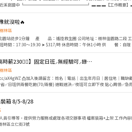
═════════════╝ ▬ ▬ ▬【工作概要】▬ ▬ ▬ ☑︎ 名額有限額滿為
☑︎ 快速進軍知名科技企業，前景看好未來可期 ☑︎ 汽車連接器相關製程
，部分部門需搬重 ☑︎ 簡單好上手，免學經歷，無經驗可，專人教學，錄取率高 ☁︎求職
猶豫就沒啦🔥
 快速應徵找Sarah莎拉➜留下姓名➕電話➕職缺名 ▂▂▂【班別薪資】▂▂▂ 【固定日班】
資給付】高時薪$200➜免加班薪水約領【$30,360】 【休假方式】週休六日➜見紅休 好康➊.任職
樹林區
退6％ 好康➋.任職期間皆享有免手續費領現金、每週預支服務 好康➌.任
車北園站徒步1分鐘 產 品：遙控救生圈 公司地址：樹林佳園路二段 工
【快速應徵】━━┓ ✉️【投履歷】快速入職找ICAN李小姐－莎拉Sarah
50/時 加班時間：17:30～19:30 ➤ $317/時 休息時間：午休1小時 供 餐
面試➜ https://lin.ee/c6x5GOi ✉️【加好友】詢問工作➕ʟɪɴᴇ快速回覆【@si588】
態：獨立作業、有站有坐 工作內容：組裝/焊接/測試 應徵方式：按立即應徵
樹林近龍華科大▶【高時薪230🐱‍🐉】固定日班⸝無經驗可⸝錄取率高⸝立即上班
樹林區
eurl.cc/aX4gWZ 📩加入後請留言：姓名｜電話｜出生年月日｜居住地｜職缺
省省✅日班供兩餐吃飽(70/兩餐) 速戰速決✅夜班可立即下夜 貼心周領✅急
定班周周見紅休 人人有機會✅免學經歷,專人教學 穩定有保障✅長期穩定
- ▶️工作內容：耳機製作；半自動機台、組裝、包裝、測試等.. ▶️工作地
 8/5-8/28
動中心、龍華科大 ▶️工作時間： 日班：08:00~17:00 薪資：230/H~
滿)夜班：20:00~04:30 薪資：260/H~327/H 月約：$45,760~$75,000
區
夜班30分 ▶️工作重點：每月10日發薪、久站久坐、一般體檢收據、訂單量
員引導等，提供勞力服務或處理各項交辦事項 檔案裝箱+上架 工作內容簡
ttps://reurl.cc/aX4gWZ ✨手動加ʟɪɴᴇ：@646QHBNC (大小
供午餐 地點：樹林區立仁街3號
圖 ☎️ 吳’s｜02-2208-6000 #2003 - ✔️ 完整福利，安心入職