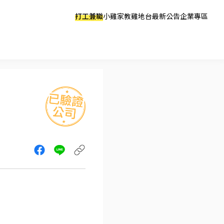
打工兼職
小雞家教
雞地台
最新公告
企業專區