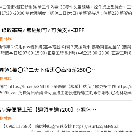
樹林三俊街/新莊新樹路 🧡工作內容: 3C零件久坐組裝，操作桌上型機台，
17:30~20:00 🧡休假制度：週休二日(六日) 🧡薪資待遇：時薪230 薪資約$40
以打包回家) -----距離貼心查詢----- ※樹林興仁夜市➟只要4分鐘 ※鴻金寶
線最方便☻☻ 701 (迴龍-捷運西門站) 843 (樹林-捷運府中站) 859 (
⭐錄取率高⭐無經驗可⭐可預支⭐-車FF
樹林區
加油作業 2.使用pos機系統(基本電腦操作) 3.支援洗車.協助銷售副產品 
 日班:07:00-15:00 (正常工時 8小時) 中班:15:00-23:00 (正常工時 8小時
正常工時 8小時) 🚘休假制度🚘 月排休8天 🚘薪資待遇🚘 時薪196起 (出勤正
 新北市樹林區中華路2號 新北市樹林區中華路66號 新北市樹林區佳園路三段9號 -----
⭕️靠近樹林車站⭕️可週領1萬⭕️第二天下夜班⭕️高時薪250⭕️JC15
--------------- ▫️▪️加好友 @170ciism快速報名 https://lin.ee/26fjDqN ▫
 ▫️▪️【截圖應徵職缺+姓名+電話】▫️▪️ ▫️▪️【面試需預約，如無預約現場皆
樹林區
️▪️ ------------------------------------------------------
ps://lin.ee/e3MLDLe 💎聯繫【希希】點我了解更多工作:https://reurl
9klzac 免費傳訊洽詢 💎可直接主動投遞應徵主動跟你聯系 ⭕樹林漲薪250/H ~可週領1萬⭕ ✨樹
週領薪9,300~10,000 ✨假日平日都可以休到 ✨日班夜班自己選 固定
車站(走路可到) ⏩工作內容：簡單機台操作.測試組裝.產品檢驗 ⏩ 休假
🕹️新北75K技術型轉職✨穿便服上班【週領高達7200】✨週休二日#高錄取
0 如有加班19:20 夜班19:50~05:10 如有加班07:50 ⏩薪資結構： 日班高時薪
250/H 薪約$44,000~配合加班$75,900 (以上薪資含津貼加班) ✨
樹林區
，加班休息10分 ✨隔天下夜 ⭕享有勞、健保、團保勞退6％ ⭕有實體門市、非詐騙
𝑫：【 0965112580】 點選連結📩快速安排 https://reurl.cc/aMv9pZ
收取任何費用請放心