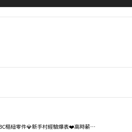
👍 🏆緊急加開💎久坐3C樞紐零件💎新手村經驗爆表❤️高時薪260H❤️週休六日❤️立即上班