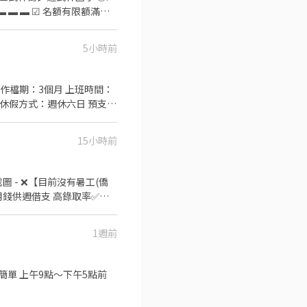
－組包裝、測試、機台操作、
平台略有延
5小時前
期間基本
職滿三個月享有三節獎金或禮
作檔期：3個月 上班時間：
☘️ ✉️【點連結】立即預約
：自理 休假方式：週休六日 預支方
，加xingfu558
15小時前
截圖 - ❌【目前沒有暑工(僑
用錢供週借支 高錄取率✅快
皆可轉正 轉正福利多✅享年
點： 樹林俊英街〔本廠〕、樹
1週前
327/H 月約：
 ▶️休假制度：周休二日 ▶️休息時
加班 - 【💛南希陪你找工
單 上午9點～下午5點前
寫皆可) 📩加入後請留言：姓名｜
 🔹 勞保｜健保｜團保｜勞退