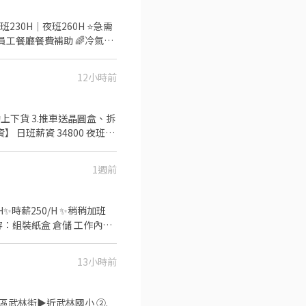
230H｜夜班260H ⭐️急需
員工餐廳餐費補助 🌈冷氣廠
 【工作內容】3C零件、久
段&薪資】-薪資含津貼加班-
12小時前
0-$73498】
hhqr (要加@) ➡️點擊快
手動上下貨 3.推車送晶圓盒、拆
 日班薪資 34800 夜班薪
/ 58000) 年終獎金 日/夜
山區華亞五
1週前
.ee/OBnhVN5 私訊
✅工作內容：組裝紙盒 倉儲 工作內容
依照指示將產品簡單組裝 👉整
13小時前
906825976 專員: 威先
武林街▶︎近武林國小 ②.