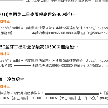
─────── 【上市上櫃公司】捷運滑軌作業員✨ 滾珠螺桿／線性滑軌
供免費機車位汽車位 - 📍休假制度：周休二日 📍工作地點：樹林區三多路
080~67000 ➡️夜班20:00~05:00 $235 約$41760~75600 (薪資含加班/津貼)
🍓久坐爽缺(樹林２６０H)🍓週休二日🍓周領高達$9400🍓無經驗可🍓立即下夜🍓
───── ✨✨鄰近地標✨✨ ✈️三多國中1分 ✈️興仁花園夜市2分鐘 ✈️
城8分鐘 ✈️樹林火車站8分鐘 ─────────────────── ⭕
樹林區
自詳細解說工作內容
 快樂來財➤ 🔔職缺雷達在這邊 https://linkgoods.com/quickly0524
費】━━━━━ 🔔請洽專線☎️0965-083880 樂樂 ✉️ ID:@588wdh
➖➖➖➖➖➖➖➖➖➖ ❤️新北久坐認真只有這間❤️ 摺疊手機正夯樞紐從你手上
400 ⭐️立即下夜免受訓 ✨獨立作業 ✨工作簡單 ✨無經驗可 ✨久坐單位居多
🌸夯高薪(樹林75K)🌸5G藍芽耳機🌸週領最高10500🌸無經驗可🌸夜班隔天下🌸
--【詳細資訊】------------ 【工作內容】3C轉軸零件、久坐組裝、操機、
興仁夜市) 【工作時段＆薪資】-含津貼及加班- ❤️日班 08:00-17:00 時
樹林區
20:00-04:30 時薪$260 【薪約$45760-$73498】 ▶️▶️公車可達▶️▶️ 701
 快樂來財➤ 🔔職缺雷達在這邊 https://linkgoods.com/quickly0524
哭，先報名止痛☀️➖➖➖ ⭕️享有勞、健保、團保勞退6％⭕️ ☎️快速來電預約：0
費】━━━━━ 🔔請洽專線☎️0965-083880 樂樂 ✉️ ID:@588wdh
 ➤記得要加@ ☑️手機號碼搜尋可直接加好友 ➖➖➖➖➖➖➖➖➖➖➖➖➖➖➖ ⭕️
➖➖➖➖➖➖➖➖➖ ❤️❤️樹林上市櫃公司❤️❤️ ✨【AI高階軟板供應鏈】✨ 
✔️實體門市經營、正規公司 ✔️高錄取、非詐騙、拒絕騙個資
取 ✨工作環境優質、交通方便 ✨附設員工餐廳、便利商店、室內停車場 ✦
員｜冷氣房🚨
林火車站步行10分鐘 ❤️【工作地點】樹林博愛街(近樹林火車站、樹林高中
工作內容】機台操作 組裝 品檢 ❤️【休息時間】上下午各10分、中午1H ❤
樹林區
時間/薪資結構】含津貼加班 ❤️日班07:50-17:10 時薪230/H $40,480-$
貨檢驗等，需使用油壓手推車。 ▄▄▄▄▄▄▄▄▄▄▄▄▄▄▄▄ ➤
,000-$75,900 ➖➖➖☀️錯過會想哭，先報名止痛☀️➖➖➖ ⭕️享有勞、健保、團
：30 ➤【加班時間】18：00~19：00 ➤【休息時間】上下午15分/午休
樂樂專員 官方@:@588wdhkl ➤記得要加@ ☑️手機號碼搜尋可直接加好友 ➖➖➖
+6 加班$263+6 ~$328+6 ➤【工作地點】樹林區東大街***號 ➤【
️享有勞健保、團保勞退6％ ✔️實體門市經營、正規公司 ✔️高錄取、非詐