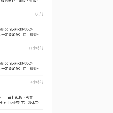
 機台操作、組裝、檢驗 周
➜近樹林興仁夜市 ➡️日班
3天前
樹林國民運動中心4分鐘 ✈️
享勞保/健保/團保/勞退6%
kl 一定要加@】 ☑️手機號碼
誕生 高時薪❤️日班230H｜
 ✨員工餐廳餐費補助 ✨冷氣廠
11小時前
檢驗 【休假制度】週休六日 【工
薪$230 【薪約
 迴龍-西門 843 樹林-府中 859
965-083880 ➤ 樂樂專
kl 一定要加@】 ☑️手機號碼
免費諮詢、仲介費、服務費 ⭕️
✨供週領最高達10500 ✨夜班
✦✦超方便抵達✦✦✦ 公車
4小時前
) ❤️【主要產品】5G產業
️【休假方式】：一例一休 (周
65,600 ❤️夜班19:50-
【產 品】紙板、彩盒
保勞退6％⭕️ ☎️快速來電預
60分 ➤【休假制度】週休二日/
➖➖➖➖➖➖➖➖➖➖➖➖ ⭕️免
預 支】隔日領、隔週領
騙、拒絕騙個資