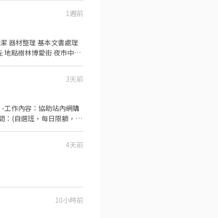
1週前
3天前
 -工作內容：協助站內網購
間：(自選班，每日限額，收
❹ 18：00 ~ 23：
現/匯款 ➖➖【應徵請洽】➖➖ 詳洽
4天前
n.ee/A16xNAj ⭐️截圖聊聊快
10小時前