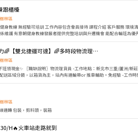
⸝禮金 🔹 全台職缺免費諮詢&媒合
練跟櫃檯
樹林區
接待 課程介紹 客戶服務 環境清潔 器材整理 基本文書處理
健身教練發展者提供完整培訓與升遷機會 能配合輪班為優先 地點樹林博愛街 夜市中心
 14:00-23:00 歡迎對健身產業有熱忱的夥伴加入
🌈單日打工.領現無壓力🌈【雙北捷運可達】🌈多時段物流理貨c1
樹林區
下班領現金✨ 〖職缺說明〗物流理貨員 -工作地點：新北市三重/蘆洲/新莊
送區域分類，以箱貨為主，站內有運輸帶or 推車輔助。免經驗 -工作時
️$196/H ❷ 16：30 ~ 19：30➡️$196/H ➌ 17：30 ~ 23：30➡️$196/H 
 ~ 03：00➡️$210/H ❻ 00：00 ~ 07：00➡️$210/H -領薪方式：下班領
加 公司官方 ʟɪɴᴇ 詢問：ID ➤ @lisin888 （力信公司） 線上應徵 https://li
樹林區
線運轉 包裝，剪料頭，裝箱
30/H🔥火車站走路就到