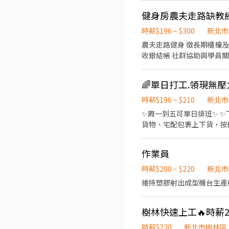
6% 🔹 滿3個月享三節禮品
健身房農夫走路缺教
時薪$196 ~ $300
新北市
農夫走路健身 徵長期櫃檯及健身教練 無經驗可培訓 工作內容包含會員
收銀結帳 社群協助與學員關係維護 有意朝
早班 06:30-15:30 晚班
時薪$196 ~ $210
新北市
✨周一到五可單日排班✨ ✨
貨物、宅配包裹上下貨，按配
滿為止) ❶ 15：30 ~ 20：30➡
30➡️$196/H ❺ 21：00
作業員
小金專員 ☎️0906226333 或
速應徵⭐️
時薪$200 ~ $220
新北市
維持塑膠射出成型機台生產
樹林快速上工🔥時薪2
時薪$230
新北市樹林區