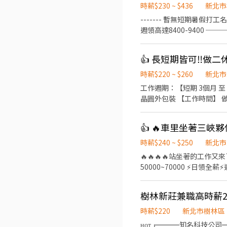
時薪$230 ~ $436
新北市
------- 暫無短期暑假打工
週領高達8400-9400 
房/吸菸區 🌈錄取率高 
坐組裝、操機、檢驗 【休假
❤️日班 08:00-17:00 時薪$
───────────────
時薪$220 ~ $260
新北市
速✚好友： https://lin.ee
工作週期：【短期 3個月 至 
晶圓外包裝 【工作時間】 做二休二 固
資 41300 久任獎金(任期一年)
(69600 / 82600) (分成
👍 🔥車里坐著三峽夥
路2號 📩 【火速卡位應徵流程】 ➊ 點擊填寫廠商制式履歷（1分鐘完成，快速安排送審）： 👉https://reurl.cc/R2p0LG 🔒 【隱
私防線】個資僅供廠商審核，敏感
時薪$240 ~ $250
新北市
留下 ⌜姓名+電話 +應徵半導
🔥🔥🔥🔥站坐著的工作又來了🔥🔥🔥🔥 🔥 
50000~70000 ⚡️日領全
輕鬆 無壓力 ✅工作地點：三
理和檢查組裝完成的商品 👉週休二日⏰ 時間好安排 #日領全薪 #高額週
溪#桃園#新北 #周休六日 #簡
生
時薪$220
新北市樹林區
ʜᴏᴛ╔═══知名科技公司