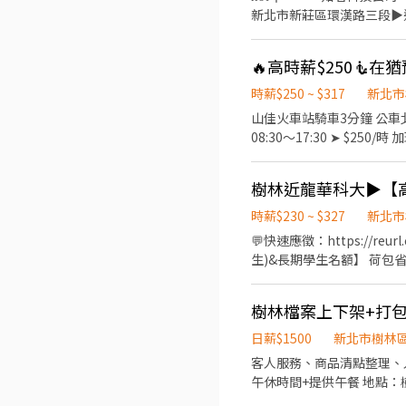
新北市新莊區環漢路三段▶︎近溪崑國中 ╚══
止，可立即上班者優先錄取 
倉管 ☑︎ 冷氣廠房，久站或久坐
🔥高時薪$250🧜在
遲，可先➕ʟɪɴᴇ快速報名【@si588】
08:00~15:00(6H) 【薪
時薪$250 ~ $317
新北市
勞工保障勞健保、團保及勞
山佳火車站騎車3分鐘 公
品、通過考核即可轉正 ┏━━
08:30～17:30 ➤ $2
式：可申請日領、週領 作業型
時薪$230 ~ $327
新北市
💬快速應徵：https://r
生)&長期學生名額】 荷包
速上班免等待 生活平衡✅固
終、調薪、尾牙、員旅等. 
樹林檔案上下架+打包裝箱
林三俊廠、樹林新樹廠➜近樹林運
$41,000~$56,000 (已額
日薪$1500
新北市樹林
間：間休10分、用餐50分、
客人服務、商品清點整理、人
作｜安心又放心】 💬快速應徵：h
午休時間+提
電話｜出生年月日｜居住地｜職缺截