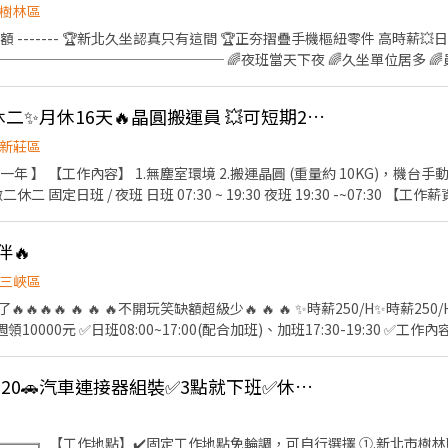
樹林區
名額 ------- 🏆新北久坐認真只有這間 🏆正夯摺疊手機樞紐零件 高時薪💥日班
─────────────────── 🌈夜班當天下夜 🌈久坐單位居多 
🌈立即上班 ─────────────────── 【休假制度】周休二日
制度】週休六日 【工作地點】樹林區俊英街 (近樹林興仁夜市) 【工作時
👍 長短期皆可‼️做二休二✨月休16天🔥晶圓搬運員 💥可短期2-3個月
230 【薪約$40480-$64743】 ❤️夜班 20:00-04:30 時薪$260 【薪約$4576
──── 📲應徵方式： ✦高薪職缺找【林林🎀Luna】✦ 📩ID：@953j
新莊區
/o0sJSJk ☎️預約專線：0965-236580
一年 】 【工作內容】 1.無塵室環境 2.搬運晶圓 (重量約 10KG)，機台
定日班 / 夜班 日班 07:30 ~ 19:30 夜班 19:30 -~07:30 【工作薪資】
 : >> 整年度平均薪資 * 兩個月 另加 兩萬 / 五萬八 留任獎金 日/夜 (20000 
4份每季發放一份) 《休假制度》 做二休二 固定日/夜班 (月休15-16天) 【上班地點】 桃園市龜
伴🔥
欄位（身分證/詳細地址）錄取前皆可先不填！ ➋加入留言： 👉https://lin
三峽區
體大廠」💥
 🔥不開玩笑缺額超級少🔥 🔥 🔥 ✨時薪250/H✨時薪250/H✨時薪250/H ✨稍稍加班
薪⚡️週領10000元 ✅日班08:00~17:00(配合加班)、加班17:30-19:30 
峽 ✅免費供餐 ✅免費汽機車停車位 👉無經驗可 👉提供日領、週領 👉
領一萬 #轉他人帳戶 #現金 #八德 #龜山 #鶯歌 #土城#大
樹林新莊兼職高時薪220🚗汽車連接器組裝✅3點就下班✅休六日免加班✅穩定長期
單包裝 #日領現金 #坐著上班 #立即上公 加上我的官方：tseng0411 電話：0
═══╗ 【工作地點】✔️固定工作地點免輪調，可自行選擇 ①.新北市樹林區