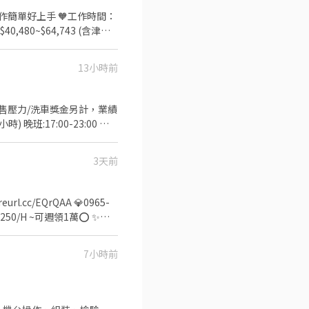
工作簡單好上手 🧡工作時間：
,480~$64,743 (含津貼
泰山-樹林)
13小時前
(無銷售壓力/洗車獎金另計，業績
) 晚班:17:00-23:00 大
常當月時數達110小時，一個小時會
-----------------
3天前
️▪️ ▫️▪️或來電0968-835-097➜
不面試】▫️▪️ ▫️▪️❌求職
------
.cc/EQrQAA 💎0965-
班 ✨上班第二天就下夜班超快速
制度：排休制(一例一休) ⏩
7小時前
230/H 薪約$40,480~配
用餐規定：美味團膳、便利商店選擇