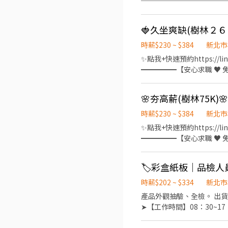
────────────
領高達7200｜無經驗可｜提
08:00~17:00 $210 約$36
──────────────
樹林家樂福6分鐘 ✈️秀泰影
時薪$230 ~ $384
新北市
⭕環境乾淨明亮 ⭕專員親
✨點我+快速預約https://lin.ee/V48mdhI ➠ 指定樂樂
━━━━━【安心求職 ♥ 免服務
搜尋可直接加好友 ➖➖➖➖➖
夜班260H ⭐️周領高達$9
房/吸菸區 ----------
作地點】樹林區俊英街 (近樹林
時薪$230 ~ $384
新北市
$40480-$64743】 ❤️夜班 
✨點我+快速預約https://lin.ee/V48mdhI ➠ 指定樂樂
泰山-樹林 ➖➖➖☀️錯過會想
━━━━━【安心求職 ♥ 免服務
員 官方@:@588wdhkl
搜尋可直接加好友 ➖➖➖➖➖➖
享有勞健保、團保勞退6％ 
隔天下夜 ✨無經驗可、高錄
🏷️彩盒紙板｜品檢人
直達廠區＜樹林中學站＞ 樹
無線充電盤 藍芽耳機 ❤️【
時薪$202 ~ $334
新北市
日為休息日 另外再排休4天) 【上班
產品外觀抽驗、全檢。 出
05:10 時薪250/H $44
➤【工作時間】08：30~17
約：0965-083880 ➤ 
見紅休 ➤【工作時薪】$196
費諮詢、仲介費、服務費 ⭕