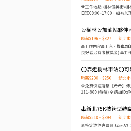
🧡工作地點: 樹林俊英街/
日班08:00~17:00，如有加班
加班) 🧡用餐規定：日班1餐35/2餐70(晚餐沒加班還可
麻吉影城➟只要7分鐘 ☻☻公車路
🍈樹林🍈加油站夥伴
時薪$196 ~ $327
新北市
🚘工作內容🚘 1.汽，機車
良好者另有考核獎金) 🚘工作時間🚘
夜班:23:00-07:00 (
再多5元津貼) 🚘工作地點🚘
-----------------------
☺️高‘S立即為您安排▫️▪️
時薪$230 ~ $250
新北市
免收費❌絕無詐騙┃⭕️免費諮詢⭕️安心上工▫
💎免費快速聯繫【希希】傳送門:htt
111-880 (希希) 💎請加ID:@59
林上市櫃公司~錄取率高 ✨週
⏩工作地點：樹林博愛街/近火
工作時間： 日班07:50~17:1
合加班$65,600 夜班高時薪
時薪$210 ~ $394
新北市
多 ✨休息時間：每2H休息10分，中午休息1H
🎀指定沐沐專員🎀 𝑳𝒊𝒏𝒆 
請安心求職 ❌免費報名不