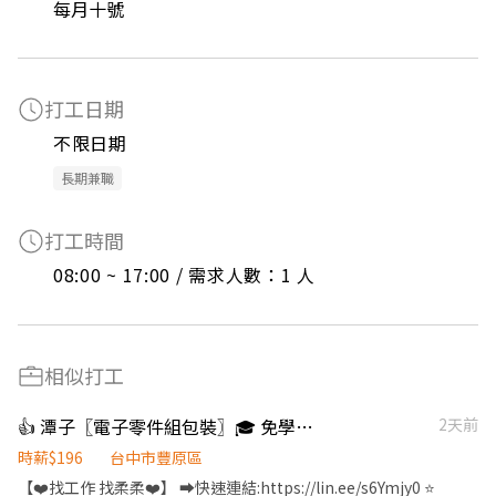
每月十號
打工日期
不限日期
長期兼職
打工時間
08:00 ~ 17:00 / 需求人數：1 人
相似打工
👍 潭子〖電子零件組包裝〗🎓 免學歷 🙌 工作簡單好上手【Z】吉
2天前
時薪$196
台中市豐原區
【❤️找工作 找柔柔❤️】 ➡️快速連結:https://lin.ee/s6Ymjy0 ⭐️