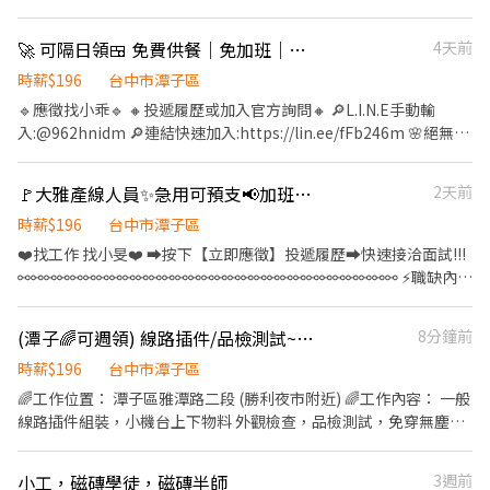
日借支薪資 800$/日 ，5000$/週 - 🔥馬上應徵 ! 聯絡我立即安排面試
機、研磨齒輪。 進行簡易機件製作與加工修配工作。 組裝和調試機
潔貓砂盆，可直接沖入馬桶（貓咪都有健檢打疫苗和滴劑，沒有任
💼 📞服務專員 :小毓 ➡ 04-25600907#1103 加賴為您安排面試
械零件，確保機械設備運行正常。 嚴格遵守安全操作規程，確保工
何貓愛滋貓瘟，身體健康無傳染病） • 幫忙餵貓咪吃飯和換水 •
🚀 可隔日領🍱 免費供餐｜免加班｜周休二日🌼手機外殼組包裝
4天前
:https://lin.ee/65FKUmj ID:@799dvjaa
作環境的安全和衛生。
任務制，做完即下班 • 週休二日，週末不需上班 我們提供的設備：
時薪$196
台中市潭子區
• 手持無線可截斷毛髮的吸塵器（用完需清空集塵盒） • 超熱門京
🔹應徵找小乖🔹 🔸投遞履歷或加入官方詢問🔸 🔎L.I.N.E手動輸
揚拖把 • 德國軟水垢專用清潔劑 • 員工茶水點心自由享用 • 全美
入:@962hnidm 🔎連結快速加入:https://lin.ee/fFb246m 🌸絕無收
製5道RO生飲純淨水 • 廚餘機（不會臭但要倒掉，也可攜回做堆
取任何服務費🌸 【職缺福利】 🔸可隔日領 🔸免加班 免學歷 🔸免費
肥） • 桌上型洗碗機 • LG AI智能免曬衣乾衣機 • 機車停車位 備
供餐 🔸免費汽機車停車場 🔸三節禮金🔸勞健保.特休 🔸典育獨家入
註： • 一開始都會教，希望是有經驗者，千萬不要碎碎唸。 • 如
🚩大雅產線人員✨急用可預支📢加班獎勵金最高1萬1❗班別津貼(J-永)
2天前
職獎金1500元 🔸績效獎金0-12,000元 【工作地點】:台中市大雅區
果中午可幫忙煮飯優先錄取（老闆是地中海飲食習慣，一開始會教
神林路一段 【工作內容】:流水線組裝作業員 【工作時間&薪資 】
時薪$196
台中市潭子區
如何煮，飲食較為養生），可長期配合表現良好者，會發好市多副
⭕薪資:30000元 ⭕休假制度 : 周休二日 ✅日班A:07:50-16:20 ✅日班
卡（老闆出年費）
❤️‍找工作 找小旻❤️‍ ➡按下【立即應徵】投遞履歷➡快速接洽面試!!!
B:08:00-17:00 ✅中夜:19:30-04:00 (中班津貼300/日)(誤餐費70元)
⚯⚯⚯⚯⚯⚯⚯⚯⚯⚯⚯⚯⚯⚯⚯⚯⚯⚯⚯⚯⚯⚯⚯⚯⚯⚯⚯⚯⚯ ⚡職缺內容
⚡ 📍【工作地點】台中市大雅區科雅二路.號 📦【工作內容】 ✔隱形
眼鏡製程作業人員 目檢、機台包裝及眼鏡滅菌、目檢排片 🕒【工作
(潭子🌈可週領) 線路插件/品檢測試~週休六日
8分鐘前
時間、薪資】 📌固定早班:08:00~20:00 ⭐️薪資:$31,000元 💞加班獎
勵金:加班4天$3500、加班5天$5500 📌固定晚班:20:00~08:00 ⭐️薪
時薪$196
台中市潭子區
資:$31,000元(晚班津貼:320元/天) 💞加班獎勵金:加班4天$3500、加
🌈工作位置： 潭子區雅潭路二段 (勝利夜市附近) 🌈工作內容： 一般
班5天$5500 📌輪早晚班(三個月一輪): 早班:08:00~20:00 晚
線路插件組裝，小機台上下物料 外觀檢查，品檢測試，免穿無塵服
班:20:00~08:00(晚班津貼:320元/天) ⭐️薪資:$30,250元 💞加班獎勵
冷氣房，大多久坐居多 須穿戴廠區提供~帽子及棉布鞋 🌈快速預約
金:加班4天$10000、加班5天$11000 ***加班費按照勞基法計算***
面試: 可直接投應徵 或電洽盧先生0985305995 或+好友 可搜尋此號
小工，磁磚學徒，磁磚半師
3週前
🎯【休假制度】做二休二 🎁【福利】 🎉可申請預支 🎉三節禮金或禮