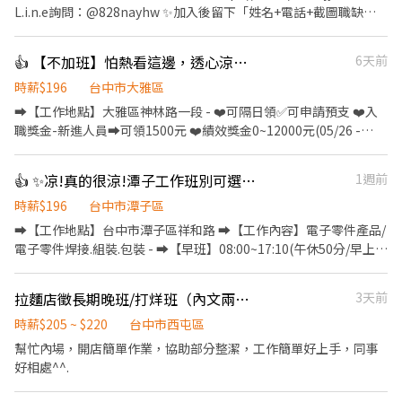
L.i.n.e詢問：@828nayhw ✨加入後留下「姓名+電話+截圖職缺
文」 ☎️電話：0960-793-455 ——————⭐️職缺福利⭐️—————— ➪
勞保 健保 特休 ➪免學歷 ➪培育獎金、久任獎金 加班慰勞獎金 ➪三
👍 【不加班】怕熱看這邊，透心涼冷氣房✅作業員✅周休六日👌免經驗可-綠
6天前
節獎金或禮品 ➪久坐冷氣房，舒適工作環境 ————— ❁工作地點 ❁
—————— 台中市潭子區祥和路 ———— ❁工作時間&薪資 ❁
時薪$196
台中市大雅區
————— ▪日班：08:00-17:10 ▪小夜班：15:50-00:30(240元/天)
➡️【工作地點】大雅區神林路一段 - ❤️可隔日領✅可申請預支 ❤️入
▪大夜班：23:50-08:30(380元/天) 💰薪資:31000元 ➡️週休二日 ➡️
職獎金-新進人員➡️可領1500元 ❤️績效獎金0~12000元(05/26 -
薪資每月10號發放 大小夜班需在薪夜班實習13:00-21:30(1-3個月)
08/25當日產能效率達標者) - ➡️【早班】07:50~16:20➡️薪資30000
⭐️培育獎金: 小夜班滿一個月2000元、兩個月4000元、三個月5000
元 ➡️【早班】08:00~17:00➡️薪資30000元 - ➡️【中班】
👍 ✨凉!真的很涼!潭子工作班別可選➡️電子零件大廠✅徵作業員-吉
1週前
元 大夜班滿一個月3000元、兩個月6000元、三個月8000元 ⭐️加班
15:50~00:20➡️薪資30000元✅中班津貼200元/天 ➡️薪資
慰勞獎金: 每三個月累計加班大於 120 小時，獎金 4000 元 每三個月
34200~34400元 - ➡️【中夜班】19:30~04:00➡️薪資30000元✅中夜
時薪$196
台中市潭子區
加班時數大於90小時 未滿120時 獎金2000元 ⭐️久任獎金: 滿1個月
班津貼300元/天 ➡️薪資36300~36600元 - ➡️【夜班】
➡️【工作地點】台中市潭子區祥和路 ➡️【工作內容】電子零件產品/
1000元、滿3個月3000 元、滿6個月3000 元 —————— ❁工作內容
23:50~08:20➡️薪資30000元✅夜班津貼300元/天 ➡️薪資
電子零件焊接.組裝.包裝 - ➡️【早班】08:00~17:10(午休50分/早上下
❁——————— ▪ 電子零件焊接、組裝、測試、包裝 ▪ 產品檢驗及
36300~36600元 - ▶️知名品牌手機加工 CNC機台操作.流水線組裝操
午各休10分鐘) ➡️【薪資】31000元➡️配合加班平均約37K - ➡️【小
試產前置作業
作.品檢(依履歷安排部門.久站久坐都有) - ✅【工作環境】全廠冷氣
夜班】15:50~00:30/休息時間:18:50~19:30 ➡️【薪資】31000元+小
拉麵店徵長期晚班/打烊班（內文兩時段可選）
3天前
房 ✅【休假制度】周休六日 ✅【安心就業】享有勞保.健保.團保.特
夜班津貼30塊/H ➡️薪資36K起.配合加班平均約42K ✨需在新夜班實
休.勞退 ✅【吃飯】早中班免費供餐.中夜班、夜班餐費有補助70塊/
習(13:00~21:30) ❤️培育獎金第一個月:2000元、第二個月:4000元、
時薪$205 ~ $220
台中市西屯區
天 - ❤️請先按 【 我 要 應 徵 】 投遞履歷➡快速接洽面試 -
第三個月:5000元 - ➡️【大夜班】23:50~08:30//休息時
幫忙內場，開店簡單作業，協助部分整潔，工作簡單好上手，同事
╔~~♥~~♥~~⭐️【 應徵方式 】⭐️~~♥~~♥~~╗ ↓↓找嘉嘉 工作攏
間:02:50~03:30 ➡️【薪資】31000元+大夜班津貼48塊/H ➡️薪資39K
好相處^^.
低嘉↓↓ ☎️連絡電話:0933670253 ☎️加賴詢問:@927wcdri 陳嘉嘉
起.配合加班平均約45K ✨需在新夜班實習(13:00~21:30) ❤️培育獎金
➡️火速找嘉嘉 https://lin.ee/Y30dLdb ╚~~♥~~♥~~⭐️【 快速找工
第一個月:3000元、第二個月:6000元、第三個月:8000元 - ❤️久任獎