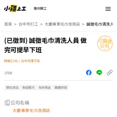
隨你開工
首頁
台中市打工
大慶專業毛巾洗滌店
誠徵毛巾清洗人員 做
完可提早下班
時薪$196
/
台中市潭子區
2月前
彈性排班
免經驗可
年終獎金
團體保險
公司名稱
大慶專業毛巾洗滌店