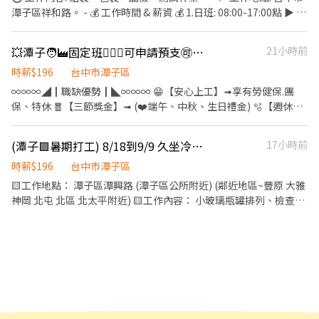
+小夜班津貼30元/H 小夜班薪資:約36,000元/月 (配合加班平均約
潭子區祥和路。 - 💰 工作時間 & 薪資 💰 1.日班: 08:00-17:00點 ▶︎ 薪
36,000~42,000) 📌大夜班:23:50～08:30(休息時間:02:50~03:30) 💰
資 : 31,000 元 ------ 2.小夜班: 15:50-00:30點 ▶︎薪資+班別津貼+30
薪資範圍:$31,000/月+大夜班津貼48元/H 大夜班薪資:約39,000元/
元/ 時 (約 36,280 元) ----- 3.大夜班: 23:50-08:30點 ▶︎薪資+班別津
💥潭子🧑‍🏭固定班🙋🏻‍♀️可申請預支🉑️周休二日💰三節獎金💰久任獎金
21小時前
月 (配合加班平均約39,000~45,000) ✨大小夜班均需在新夜班實習
貼+48元/ 時 (約 39,448 元) 🔆夜班需要受訓1至2個月的時間 🔆 受訓
(13:00~21:30) 🔺小夜班培育獎金滿一個月：$2000、滿二個月：
時間: 13:00-21:30 (完成受訓另外發獎金2,000-17,000元!) ---- ⭕周
時薪$196
台中市潭子區
$4000、滿三個月：$5000 🔺大夜班培育獎金滿一個月：$3000、滿
休六日 (需配合加班 加班達標額外有獎金) - 【福利】 ⭕️久任經獎勵:
∞∞∞◢┃職缺優勢┃◣∞∞∞ 😁【安心上工】➟享有勞健保.團
二個月：$6000、滿三個月：$8000 🎯【休假制度】周休二日(需配
滿一個月 1,000元/次 ， 滿三個月 3,000元/次 ， 滿六個月 3,000元/
保、特休 🧧【三節獎金】➟ (❤️端午、中秋、生日禮金) 🫧【週休二
合加班) 💰【獎金制度】 ❣三節禮金 ❣加班慰勞獎金: 每3個月累計加
次 ⭕️ 特休 ，三節(生日/中秋/端午) __________________ ❣️ 想應
日】➟平日安心賺錢 ，假日開心休假 👛➟提供預支薪水 ∞∞∞◢┃
班時數大於(含)120h以上，獎金4000元/次 每3個月累計加班時數大
徵 找娜娜 ❣️ ☎️ 電話: 04-2560 0907 分機 1100 💬 𝕃𝕀ℕ𝔼 𝕀𝔻：
職缺介紹┃◣∞∞∞ 📍工作地點:台中市潭子區祥和路.號 工作內容:
於(含)90h以上未滿120h，獎金2000元/次 ❣久任獎金: 滿1個月可領
(潭子🟪暑期打工) 8/18到9/9 久坐冷氣房~檢查包裝~速度報名
17小時前
@924lpgta (記得加 @ 喔！) 快速加入: https://lin.ee/uTDSgvh
✨電子零件焊接、組裝、測試、包裝作業 ✨產品檢驗作業 ✨試產前
1000元/次;滿3個月可領3000元/次;滿6個月可領3000元/次 🎁【福
置作業掌握 ✨操作生產設備、維持生產順暢、切換產品製程、進行
時薪$196
台中市潭子區
利】 💸可預支 🔺冷氣房 ✨ෆෆෆෆෆෆ📞應徵看這裡📞ෆෆෆෆෆෆ✨ ♥服
新機種試 ⏰上班時間: ⏰日班08:00~17:10 ，薪資31,000元 ⏰小夜
🟨工作地點： 潭子區潭興路 (潭子區公所附近) (鄰近地區~豐原 大雅
務專員:小旻 ♥加賴詢問:搜尋帳號@547qfznf（記得加＠） ♥點擊
班15:50-00:30，薪資31,000元/月 +(小夜班津貼:30元/HR) ⏰大夜
神岡 北屯 北區 北太平附近) 🟨工作內容： 小玻璃瓶罐排列、檢查、
加入:https://lin.ee/TuSzLpe (加入後請傳: 職缺截圖+姓名+電話)
班23:50-08:30，薪資 31,000元/月+(大夜班津貼:48元/HR) 📌大小
貼標、裝盒、封裝 大多久坐冷氣房、穿白袍靜電衣、戴網帽腳套
夜班均需在新夜班實習 13:00~21:30 小夜班培育獎金滿一個月：
(非無塵室) 🟨打工期間及上班時間： 8/18~9/9 期間須皆可配合佳 可
$2000、滿二個月：$4000、滿三個月：$5000 大夜班培育獎金滿一
配合7:30上班 或9:00上班 午餐免費提供，周日固定休假 🟨薪資： 時
個月：$3000、滿二個月：$6000、滿三個月：$8000 💰久任獎金:滿
薪196元，加班費另計 🟨正常+勞保、勞退、團保
1個月1000元/次、滿3個月3000元/次、滿6個月3000元/次 ※【須
配合產線加班】 ∞∞∞◢┃詢問預約┃◣∞∞∞ ✅服務專員➠文文
小姐 ✅手機➠0932-733-893 ✅L.I.N.E.➠@826jcnfy(要加@唷)
✅【快速加入】➠https://lin.ee/RDrxb6W