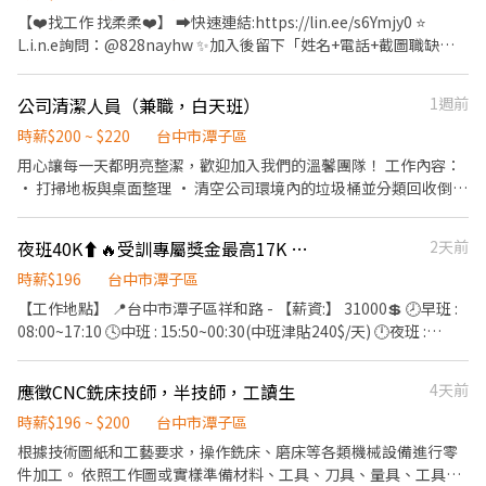
夜班:15:50～00:30(休息時間:18:50~19:30) 💰薪資範圍:$31,000/月
【❤️找工作 找柔柔❤️】 ➡️快速連結:https://lin.ee/s6Ymjy0 ⭐️
+小夜班津貼30元/H 小夜班薪資:約36,000元/月 (配合加班平均約
L.i.n.e詢問：@828nayhw ✨加入後留下「姓名+電話+截圖職缺
36,000~42,000) 📌大夜班:23:50～08:30(休息時間:02:50~03:30) 💰
文」 ☎️電話：0960-793-455 ——————⭐️職缺福利⭐️—————— ➪
薪資範圍:$31,000/月+大夜班津貼48元/H 大夜班薪資:約39,000元/
廠區面試 ➪勞保 健保 特休 ➪免學歷 ➪培育獎金、久任獎金 加班慰
公司清潔人員（兼職，白天班）
1週前
月 (配合加班平均約39,000~45,000) ✨大小夜班均需在新夜班實習
勞獎金 ➪三節獎金或禮品 ➪久坐冷氣房，舒適工作環境(❁´◡`❁)
(13:00~21:30) 🔺小夜班培育獎金滿一個月：$2000、滿二個月：
————— ❁ 工作地點 ❁——————— 台中市潭子區祥和路 ————
時薪$200 ~ $220
台中市潭子區
$4000、滿三個月：$5000 🔺大夜班培育獎金滿一個月：$3000、滿
❁工作時間&薪資 ❁——————— 💰 薪資:31000元 ➡️薪資每月10號
用心讓每一天都明亮整潔，歡迎加入我們的溫馨團隊！ 工作內容：
二個月：$6000、滿三個月：$8000 🎯【休假制度】周休二日(需配
發放 ➡️週休二日 ▪日班：08:00-17:10 ▪小夜班：15:50-00:30(240
• 打掃地板與桌面整理 • 清空公司環境內的垃圾桶並分類回收倒垃
合加班) 💰【獎金制度】 ❣三節禮金 ❣加班慰勞獎金: 每3個月累計加
元/天) ▪大夜班：23:50-08:30(380元/天) ✨大小夜班需在薪夜班實
圾（垃圾車約早上11:20～中午12:40來，懷疑垃圾車司機是前F1賽
班時數大於(含)120h以上，獎金4000元/次 每3個月累計加班時數大
習13:00-21:30(1-3個月) ⭐️培育獎金: 小夜班滿一個月2000元、兩個
車手，開非常快，基本上回收類垃圾放置門口會有資源回收者來收
於(含)90h以上未滿120h，獎金2000元/次 ❣久任獎金: 滿1個月可領
夜班40K⬆🔥受訓專屬獎金最高17K ! 冷氣房零件組裝
2天前
月4000元、三個月5000元 大夜班滿一個月3000元、兩個月6000
走） • 維持公司整體整潔，儲物間整潔收納 • 整理補充洗手間、
1000元/次;滿3個月可領3000元/次;滿6個月可領3000元/次 🎁【福
元、三個月8000元 -------------------------------------------------
廚房用品（如衛生紙、擦手紙、生理用品、洗手乳、洗碗精，如果
時薪$196
台中市潭子區
利】 🎉可預支 🎉冷氣房環境舒適 ✨ෆෆෆෆෆෆ📞應徵看這裡📞
------------------------ ⭐️加班慰勞獎金: 每三個月累計加班大於 120
臨時沒了可跟老闆拿零用金就近購買，打統編即可） • 公司有天使
【工作地點】 📍台中市潭子區祥和路 - 【薪資:】 31000💲 🕗早班 :
ෆෆෆෆෆෆ✨ ❤️‍服務專員:小旻 ❤️‍加賴詢問:搜尋帳號@547qfznf（記
小時，獎金 4000 元 每三個月加班時數大於90小時 未滿120時 獎金
可愛貓咪，可能會跟你撒嬌一直蹭妳的腳，對貓毛過敏或討厭貓咪
08:00~17:10 🕓中班 : 15:50~00:30(中班津貼240$/天) 🕛夜班 :
得加＠） ❤️‍點擊加入:https://lin.ee/TuSzLpe (加入後請傳: 職缺截
2000元 ⭐️久任獎金: 滿1個月1000元、滿3個月3000 元、滿6個月
者請勿應徵 • 擅長收納整理 • 老闆中重度五十肩及身體受傷，正
23:50~08:30(夜班津貼384$/天) 💪中、夜班需受訓1~2個月
圖+姓名+電話)
3000 元 ———— ❁工作內容 ❁——————— ▪ 電子零件焊接、組
在治療復健中，暫時需幫忙洗衣服烘衣服（設備都有無需外出自助
(13:00~21:30) - 【工作環境】 冷氣房、久坐、無塵衣(半套) - 🔧
裝、測試、包裝 ▪ 產品檢驗及試產前置作業
應徵CNC銑床技師，半技師，工讀生
4天前
洗） • 老闆是綠植殺手，連空氣鳳梨都可以養死，請幫忙澆花澆
【工作內容】 電子零件組裝、包裝 / 產品品質檢驗 /產品測試 - 🎁福
水，目前僅有一個盆栽，但不時會收到鮮花需幫忙換水… • 目前有
利獎金🎁 💰久任獎金 1000$ ~7000💲 💰受訓實習獎金(須通過訓練考
時薪$196 ~ $200
台中市潭子區
長期固定配合的家事員，此份工作為兼職 • 需有良民證（申請費用
核) 11000💲~17000💲 💰加班激勵獎金 2000💲~4000💲 - 🔸享勞健
根據技術圖紙和工藝要求，操作銑床、磨床等各類機械設備進行零
100元，3個工作天發放），歡迎二度就業 • 開立線上勞務報酬單，
保、特休、退休金提撥、三節獎金、有薪假、婚/喪/生育補助 - ⭕可
件加工。 依照工作圖或實樣準備材料、工具、刀具、量具、工具
公司採無紙化作業，需有email可在匯款入帳後確認收款 • 幫忙清