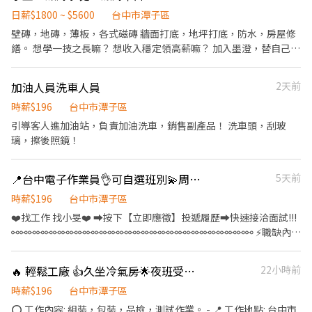
碼 +好友後 請告知姓名 應徵雅潭廠 早班作業員 🌈工作時間及待遇：
品(到職滿三個月以上享有) 🎉免費機車停車場 ✨ෆෆෆෆෆෆ📞應徵看
08:00~17:00 午休60分 薪資: 30500 ，加班費另計 🌈休假制度： 週
日薪$1800 ~ $5600
台中市潭子區
這裡📞ෆෆෆෆෆෆ✨ ❤️‍服務專員:小旻 ❤️‍加賴詢問:搜尋帳號
休六日，含國定例假日 🌈須可正常+勞保、健保、勞退、團保 🌈員
壁磚，地磚，薄板，各式磁磚 牆面打底，地坪打底，防水，房屋修
@547qfznf（記得加＠） ❤️‍點擊加入:https://lin.ee/TuSzLpe (加
工福利: 四節禮金，推薦獎金
繕。 想學一技之長嘛？ 想收入穩定領高薪嘛？ 加入墨澄，替自己的
入後請傳: 職缺截圖+姓名+電話)
未來衝一波吧！！ 享有勞健保噢！
加油人員洗車人員
2天前
時薪$196
台中市潭子區
引導客人進加油站，負責加油洗車，銷售副產品！ 洗車頭，刮玻
璃，擦後照鏡！
📍台中電子作業員👌可自選班別💫周休二日📢冷氣房工作💵各種獎金領不完(J-吉)
5天前
時薪$196
台中市潭子區
❤️‍找工作 找小旻❤️‍ ➡按下【立即應徵】投遞履歷➡快速接洽面試!!!
⚯⚯⚯⚯⚯⚯⚯⚯⚯⚯⚯⚯⚯⚯⚯⚯⚯⚯⚯⚯⚯⚯⚯⚯⚯⚯⚯⚯⚯ ⚡職缺內容
⚡ 📍【工作地點】台中市潭子區祥和路 📦【工作內容】 ✔電子零件
焊接、組裝、測試、包裝作業 ✔產品檢驗作業、操作生產設備 🕒
🔥 輕鬆工廠 👍久坐冷氣房🌟夜班受訓另拿獎金2,000-17,000元
22小時前
【工作時間】 📌日班:08:00～17:10(午休50分/早上下午各休10分
鐘) 💰日班薪資:31,000元/月 (配合加班平均約31,000~37,000) 📌小
時薪$196
台中市潭子區
夜班:15:50～00:30(休息時間:18:50~19:30) 💰薪資範圍:$31,000/月
⭕️ 工作內容: 組裝，包裝，品檢，測試作業。 - 📍 工作地點: 台中市