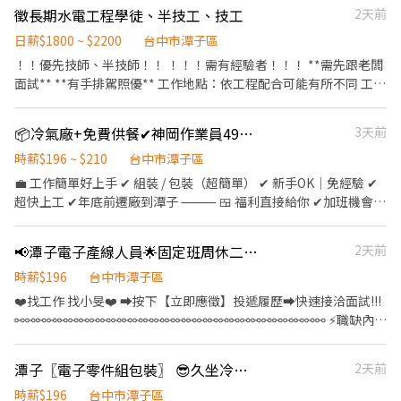
作 】⭐️~~♥~~♥~~╝
徵長期水電工程學徒、半技工、技工
2天前
金❤️ 滿1個月可領1000元/次;滿3個月可領3000元/次;滿6個月可領
3000元/次 - ✅【工作環境】冷氣房 ✅【休假制度】周休六日 ✅【安
日薪$1800 ~ $2200
台中市潭子區
心就業】享有勞保.健保.團保.特休.勞退 ✅【餐費津貼】配合加班平
！！優先技師、半技師！！ ！！！需有經驗者！！！ **需先跟老闆
日誤餐費80塊.假日100塊 ✅【免費車位】免費汽機車停車位 - ❤️請
面試** **有手排駕照優** 工作地點：依工程配合可能有所不同 工作
先按 【 我 要 應 徵 】 投遞履歷➡快速接洽面試 - ╔~~♥~~♥~~⭐️【
需求：與師傅工作及學習 薪資待遇：（依工作能力調整薪資） 工作
應徵方式 】⭐️~~♥~~♥~~╗ ↓↓找嘉嘉 工作攏低嘉↓↓ ☎️連絡電
內容： 1.電器拉線 2.管路放樣及管路配置 3.照明燈具、開關插座安
話:0933670253 ☎️加賴詢問:@927wcdri 陳嘉嘉 ➡️火速找嘉嘉
📦冷氣廠+免費供餐✔神岡作業員49K✔獎金超過1萬
3天前
裝、火警消防設備安裝 4.按照藍圖進行高低壓配電線路施工、電路
https://lin.ee/Y30dLdb ╚~~♥~~♥~~⭐️【 快速找工作 】
維修及電器設備安裝
時薪$196 ~ $210
台中市潭子區
⭐️~~♥~~♥~~╝
💼 工作簡單好上手 ✔ 組裝 / 包裝（超簡單） ✔ 新手OK｜免經驗 ✔
超快上工 ✔年底前遷廠到潭子 ⸻ 🍱 福利直接給你 ✔加班機會多
✔ 免費供餐 ✔ 可日借支 800 週借支 5000 ✔ 久任獎金 / 季獎金 / 年
終 ✔ 生日禮金 / 尾牙餐券 ✔ 表現好可轉正 ⸻ ⏰ 上班時間 早班
📢潭子電子產線人員🌟固定班周休二日💰培育獎金💰加班獎金💰久任獎金(J-吉)
2天前
07:50~16:10 中班 15:50~00:10 （中班先面試安排後補） ⸻ 💰
薪資獎金 底薪💵 31,000 起 ＋年度獎金15,500 ＋全勤1200 ＋久任
時薪$196
台中市潭子區
獎金 3,000 ＋季績效獎金 3,000 ＋部門津貼 3,000 ＋班別津貼
❤️‍找工作 找小旻❤️‍ ➡按下【立即應徵】投遞履歷➡快速接洽面試!!!
8,800 🎁 介紹朋友再拿 3,000！ ⸻ 📍 工作地點 台中神岡區中山
⚯⚯⚯⚯⚯⚯⚯⚯⚯⚯⚯⚯⚯⚯⚯⚯⚯⚯⚯⚯⚯⚯⚯⚯⚯⚯⚯⚯⚯ ⚡職缺內容
路 👉 週休六日 ⸻ 📲 應徵方式 ID：@190ktlnc 或來電
⚡ 📍【工作地點】台中市潭子區祥和路 📦【工作內容】 ✔電子零件
☎（04）2560-0907 #1101 艾瑪 📌 加好友請傳： 姓名＋電話＋生
焊接、組裝、測試、包裝作業 ✔產品檢驗作業、操作生產設備 🕒
潭子〖電子零件組包裝〗 😎久坐冷氣房🎉免學歷🌸獎金拿不完【Z】吉
2天前
日＋職缺截圖 了解更多職缺：https://jobappmeta-
【工作時間】 📌日班:08:00～17:10(午休50分/早上下午各休10分
y8adb6ni.manus.space/
鐘) 💰日班薪資:31,000元/月 (配合加班平均約31,000~37,000) 📌小
時薪$196
台中市潭子區