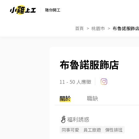
隨你開工
首頁
桃園市
布魯諾服飾
布魯諾服飾店
11 - 50 人應徵
關於
職缺
福利誘惑
同事可愛
員工旅遊
彈性排班