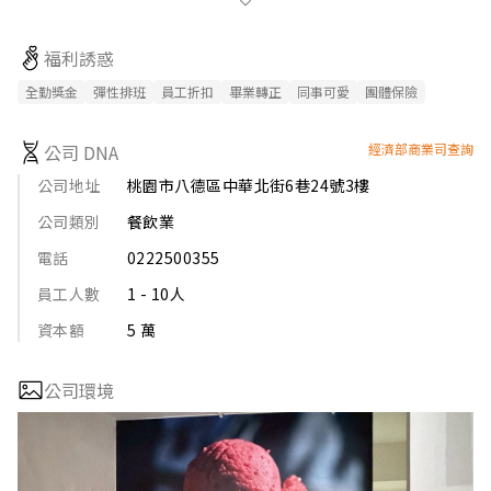
「喝手搖飲會有罪惡感」的刻板印象、堅持提供不甜膩、不負
擔，卻充滿層次的味覺饗宴。茶茶丸用實力證明：我們不只是一
福利誘惑
間普通的飲料店，而是您質感下午茶與義式冰淇淋的雙選擇，並
且我們希望優秀的人才能夠加入與我們一起共創未來。
全勤獎金
彈性排班
員工折扣
畢業轉正
同事可愛
團體保險
公司 DNA
經濟部商業司查詢
公司地址
桃園市八德區中華北街6巷24號3樓
公司類別
餐飲業
電話
0222500355
員工人數
1 - 10人
資本額
5 萬
公司環境