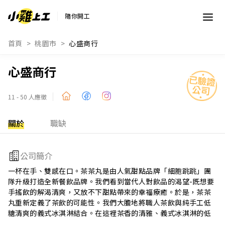
隨你開工
首頁
桃園市
心盛商行
心盛商行
11 - 50 人應徵
關於
職缺
公司簡介
一杯在手、雙感在口。茶茶丸是由人氣甜點品牌「細胞跳跳」團
隊升級打造全新餐飲品牌。我們看到當代人對飲品的渴望-既想要
手搖飲的解渴清爽，又放不下甜點帶來的幸福療癒。於是，茶茶
丸重新定義了茶飲的可能性。我們大膽地將職人茶飲與純手工低
糖清爽的義式冰淇淋結合。在這裡茶香的清雅、義式冰淇淋的低
糖綿密與真實果香的明亮在每一口中自然交融。我們徹底打破