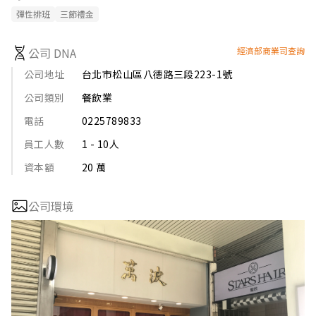
彈性排班
三節禮金
公司 DNA
經濟部商業司查詢
公司地址
台北市松山區八德路三段223-1號
公司類別
餐飲業
電話
0225789833
員工人數
1 - 10人
資本額
20 萬
公司環境