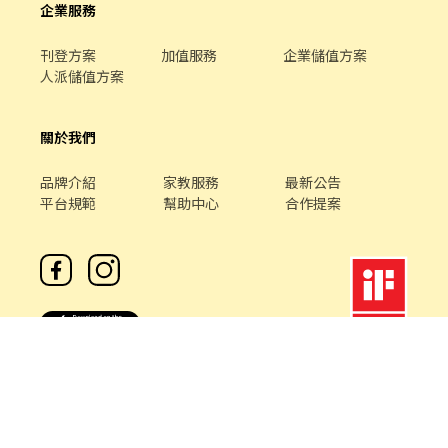
企業服務
刊登方案
加值服務
企業儲值方案
人派儲值方案
關於我們
品牌介紹
家教服務
最新公告
平台規範
幫助中心
合作提案
客服專線 /
02-85127517
客服信箱 /
service@chickpt.com.tw
服務時間 / 週一 至 週五 09：00 - 18：00