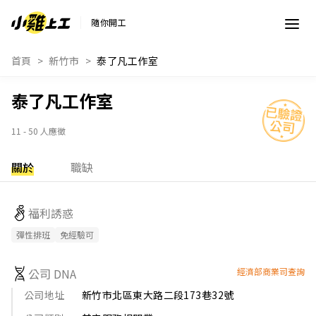
隨你開工
首頁
新竹市
泰了凡工作室
泰了凡工作室
11 - 50 人應徵
關於
職缺
福利誘惑
彈性排班
免經驗可
公司 DNA
經濟部商業司查詢
公司地址
新竹市北區東大路二段173巷32號