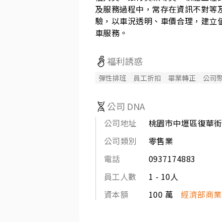
及服務過程中，常存在資訊不對等
驗，以車況透明、車價合理，建立
車服務。
福利誘惑
彈性排班
員工折扣
畢業轉正
公司
公司 DNA
公司地址
桃園市中壢區復華街3
公司類別
零售業
電話
0937174883
員工人數
1 - 10人
資本額
100 萬
經濟部商業